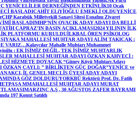
 Toplantı ValiMustafa Yavuz Başkanlığında Yapıldı.
Ak Parti
Ç YENİCELİLER DERNEĞİNDEN ETKİNLİK
10 Ocak
ECİ BAŞLADI
CAHİT ELiYİOĞLU EMEKLİ OLDU
YENİCE
e
CHP Karabük Milletvekili Sanayi Sitesi Esnafını Ziyaret
VİMİ BAŞLADI
MHP’NİN OVACIK ADAY ADAYI DA BELLİ
FATİH ÇAPRAZ’IN BASIN AÇIKLAMASI
2024 YILININ İLK
LİK PLATFORMU KURULDU
İLKBAL ÖREN PSİKOLOG
ŞIYAKA MAHALLESİ MUHTAR ADAYI ALİM TAKICAK :
BİZDE VARIZ…
Kalaycılar Mahalle Muhtarı Muhammet
Elieyioğlu : EK İŞİMİZ DEĞİL, TEK İŞİMİZ MUHTARLIK
ŞLER MAHALLESİ MUHTAR ADAYI ÖZKAN KAHVECİ :
ESİ HİZMETE DOYACAK “
Güney Köyü Muhtarı Adayı
 ÖZKAN ÇAYLI: ” BİRLİKTEN GÜÇ DOĞAR”
YENİCE ve
ANAKCI, İL GENEL MECLİS ÜYESİ ADAY ADAYI
ŞAMINDA GÖZ DOLDURUYOR
KBÜ Rektörü Prof. Dr. Fatih
METPAŞA MMAHALLESİ MUHTAR ADAYI MURAT
UTLAMASI
MARZINC A.Ş , 30 AĞUSTOS ZAFER BAYRAMI
nda 197 Konut Satıldı