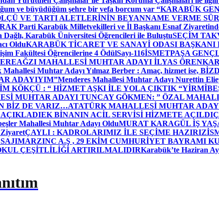
dan Yürütülen Çalışmalar ile Taşkın Koruma Çalışmaları ile ilgili
uğum ve büyüdüğüm şehre bir vefa borcum var “
KARABÜK GEN
ÖLÇÜ VE TARTI ALETLERİNİN BEYANNAME VERME SÜR
OR
AK Parti Karabük Milletvekilleri ve İl Başkanı Esnaf Ziyaretind
Dağlı, Karabük Üniversitesi Öğrencileri ile Buluştu
SEÇİM TAK
cı Oldu
KARABÜK TİCARET VE SANAYİ ODASI BAŞKANI 
işim Fakültesi Öğrencilerine 4 Ödül
Sayı-116
İSMETPAŞA GENÇ
DEREAĞZI MAHALLESİ MUHTAR ADAYI İLYAS ÖREN
KAR
k Mahallesi Muhtar Adayı Yılmaz Berber : Amaç, hizmet ise, 
TAR ADAYIYIM”
Menderes Mahallesi Muhtar Adayı Nurettin 
 KÖKÇÜ : “ HİZMET AŞKI İLE YOLA ÇIKTIK “
YİRMİBE
ESİ MUHTAR ADAYI TUNCAY GÖKMEN: ” ÖZAL MAHALL
N BİZ DE VARIZ…
ATATÜRK MAHALLESİ MUHTAR ADAYI
 AÇIKLADI
EK BİNANIN ACİL SERVİSİ HİZMETE AÇILDI
Ç
beşler Mahallesi Muhtar Adayı Oldu
MURAT KARAGÜL İŞ YA
 Ziyaret
ÇAYLI : KADROLARIMIZ İLE SEÇİME HAZIRIZ
İS
SAJI
MARZINC A.Ş , 29 EKİM CUMHURİYET BAYRAMI K
OKUL ÇEŞİTLİLİĞİ ARTIRILMALIDIR
Karabük’te Haziran Ayı
anıtım