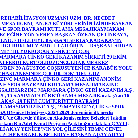
E REHABİLİTASYON UZMANI UZM. DR. NECDET
 MESAJI
GENÇ AN-KA BÜYÜKLERİNİN İZİNDE
BAŞKAN
 VE SPOR BAYRAMI KUTLAMA MESAJI
KAYMAKAM
ECEĞİNE YÖN VEREN BAŞKAN ÖZKAN ÇETİNKAYA,
ENİCE BELEDİYE BAŞKANI SERTAŞ KARAKAŞ’IN
JI
GURURUMUZ ABDULLAH ÖREN….
BAŞKANLARDAN
MET BÜYÜKKOÇAK YENİCE’Yİ ÇOK
MARMARA ÇİNKO GERİ KAZANIM ŞİRKETİ 29 EKİM
I FERDİ KURT OLDU
ZONGULDAK MERKEZ
’NDEN 30 AĞUSTOS COŞKUSU
YENİCE KARABÜK YOLU
 HASTANESİNDE ÇOCUK DOKTORU GÖZ
ZINC MARMARA ÇİNKO GERİ KAZANIM ANONİM
 VE SPOR BAYRAMI KUTLAMA MESAJI
MARZINC
ESAJI
MARZINC MARMARA ÇİNKO GERİ KAZANIM A.Ş ,
Ş , 10 KASIM ATATÜRK’Ü ANMA MESAJI
Karakaş’tan 10
RAKAŞ, 29 EKİM CUMHURİYET BAYRAMI
TLAMASI
MARZİNC A.Ş , 19 MAYIS GENÇLİK ve SPOR
SAJI
Yenice Belediyesi, 2024-2029 döneminin ilk meclis
BÜ’de Görevde Yükselen Akademisyenlere Belgeleri Takdim
şkanı Bin Adet Konut Projesini Açıkladı
Son dakika: ÇAYLI,
İ AKAY YENİCE’NİN YOL ÇİLESİNİ TBMM GENEL
U?
CHP KARABÜK BELEDİYE BAŞKAN ADAY ADAYI