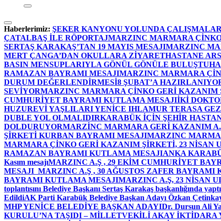
Haberlerimiz:
ŞEKER KANYONU YOLUNDA ÇALIŞMALAR
ÇATALBAŞ İLE RÖPORTAJ
MARZINC MARMARA ÇİNKO 
SERTAŞ KARAKAŞ’TAN 19 MAYIS MESAJI
MARZINC MAR
MERT ÇANGA’DAN OKULLARA ZİYARET
HASTANE ARS
BASIN MENSUPLARIYLA GÖNÜL GÖNÜLE BULUŞTU
HA
RAMAZAN BAYRAMI MESAJI
MARZINC MARMARA ÇİNK
DURUM DEĞERLENDİRMESİ
8 ŞUBAT’A HAZIRLANIYO
SEVİYOR
MARZINC MARMARA ÇİNKO GERİ KAZANIM Ş
CUMHURİYET BAYRAMI KUTLAMA MESAJI
İKİ DOKT
HUZUREVİ YAŞLILARI YENİCE IHLAMUR TERASA GE
DUBLE YOL OLMALIDIR
KARABÜK İÇİN ŞEHİR HASTAN
DOLDURUYOR
MARZİNC MARMARA GERİ KAZANIM A.Ş
ŞİRKETİ KURBAN BAYRAMI MESAJI
MARZINC MARMARA
MARMARA ÇİNKO GERİ KAZANIM ŞİRKETİ, 23 NİSAN
RAMAZAN BAYRAMI KUTLAMA MESAJI
ANKA KARABÜK 
Kasım mesajı
MARZINC A.Ş , 29 EKİM CUMHURİYET BAY
MESAJI
MARZINC A.Ş , 30 AĞUSTOS ZAFER BAYRAMI
BAYRAMI KUTLAMA MESAJI
MARZINC A.Ş, 23 NİSAN
toplantısını Belediye Başkanı Sertaş Karakaş başkanlığında yaptı
Edildi
AK Parti Karabük Belediye Başkan Adayı Özkan Çetinkay
MHP YENİCE BELEDİYE BAŞKAN ADAYI
Dr. Dursun Ali Y
KURULU’NA TAŞIDI – MİLLETVEKİLİ AKAY İKTİDAR