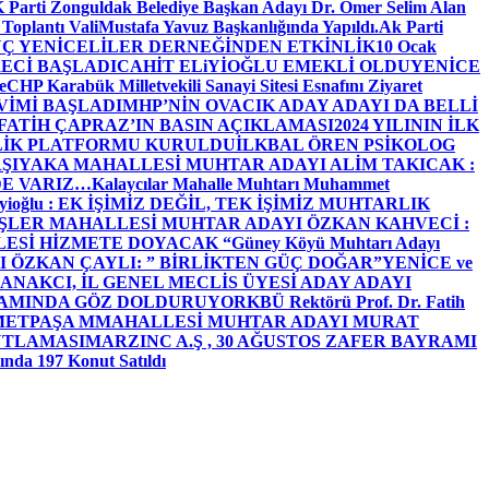
arti Zonguldak Belediye Başkan Adayı Dr. Ömer Selim Alan
 Toplantı ValiMustafa Yavuz Başkanlığında Yapıldı.
Ak Parti
Ç YENİCELİLER DERNEĞİNDEN ETKİNLİK
10 Ocak
ECİ BAŞLADI
CAHİT ELiYİOĞLU EMEKLİ OLDU
YENİCE
e
CHP Karabük Milletvekili Sanayi Sitesi Esnafını Ziyaret
VİMİ BAŞLADI
MHP’NİN OVACIK ADAY ADAYI DA BELLİ
FATİH ÇAPRAZ’IN BASIN AÇIKLAMASI
2024 YILININ İLK
LİK PLATFORMU KURULDU
İLKBAL ÖREN PSİKOLOG
ŞIYAKA MAHALLESİ MUHTAR ADAYI ALİM TAKICAK :
BİZDE VARIZ…
Kalaycılar Mahalle Muhtarı Muhammet
Elieyioğlu : EK İŞİMİZ DEĞİL, TEK İŞİMİZ MUHTARLIK
ŞLER MAHALLESİ MUHTAR ADAYI ÖZKAN KAHVECİ :
ESİ HİZMETE DOYACAK “
Güney Köyü Muhtarı Adayı
 ÖZKAN ÇAYLI: ” BİRLİKTEN GÜÇ DOĞAR”
YENİCE ve
ANAKCI, İL GENEL MECLİS ÜYESİ ADAY ADAYI
ŞAMINDA GÖZ DOLDURUYOR
KBÜ Rektörü Prof. Dr. Fatih
METPAŞA MMAHALLESİ MUHTAR ADAYI MURAT
UTLAMASI
MARZINC A.Ş , 30 AĞUSTOS ZAFER BAYRAMI
nda 197 Konut Satıldı