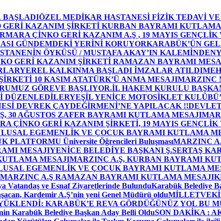
 BAŞLADI
ÖZEL MEDİKAR HASTANESİ FİZİK TEDAVİ V
GERİ KAZANIM ŞİRKETİ KURBAN BAYRAMI KUTLAMA
MARA ÇİNKO GERİ KAZANIM A.Ş , 19 MAYIS GENÇLİK
ASI GÜNDEMDEKİ YERİNİ KORUYOR
KARABÜK’ÜN GEL
STANENİN ÖYKÜSÜ / MUSTAFA AKAY’IN KALEMİNDEN
Y
O GERİ KAZANIM ŞİRKETİ RAMAZAN BAYRAMI MESA
RLAR
YEREL KALKINMA BAŞLADI İMZALAR ATILDI
MEH
İRKETİ 10 KASIM ATATÜRK’Ü ANMA MESAJI
MARZINC 
ORUMUZ GÖREVE BAŞLIYOR.
İL HAKEM KURULU BAŞKAN
Zİ DÜZENLEDİLER
YEŞİL YENİCE MOTOSİKLET KULÜBÜ
ESİ DEVREK ÇAYDEĞİRMENİ’NE YAPILACAK !!
DEVLET
, 30 AĞUSTOS ZAFER BAYRAMI KUTLAMA MESAJI
MAR
 ÇİNKO GERİ KAZANIM ŞİRKETİ, 19 MAYIS GENÇLİK
 ULUSAL EGEMENLİK VE ÇOCUK BAYRAMI KUTLAMA M
PLATFORMU Üniversite Öğrencileri Buluşması
MARZINC A.
RAMI MESAJI
YENİCE BELEDİYE BAŞKANI Ş.SERTAŞ KA
 KUTLAMA MESAJI
MARZINC A.Ş, KURBAN BAYRAMI KU
 ULUSAL EGEMENLİK VE ÇOCUK BAYRAMI KUTLAMA ME
MARZINC A.Ş RAMAZAN BAYRAMI KUTLAMA MESAJI
K
a Vatandaş ve Esnaf Ziyaretlerinde Bulundu
Karabük Belediye Ba
aşacan, Kardemir A.Ş’nin yeni Genel Müdürü oldu
MİLLETVEKİL
A YÜKLENDİ: KARABÜK’E REVA GÖRDÜĞÜNÜZ YOL BU M
in Karabük Belediye Başkan Aday Belli Oldu
SON DAKİKA : AK P