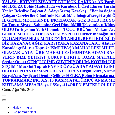
YALAV , BRTV’Yİ ZİYARET ETTİ
SON DAKİKA : AK Parti’n
oldu
DSİ 23. Bölge Müdürlüğü ve Karabük İl Özel İdaresi Tarafın
Yenice Belediye Başkan A.Adayı Sertaş Karakaş : “Benim doğd
Çalışan Gazeteciler Günü’nde Karabük’te fotoğraf sergisi açıldı
İL GENEL MECLİSİNDE İNCEBACAK GÖZ DOLDURUY
Etti
Topçu Siyaset Sahnesine Geri Döndü
Milli Tekvandocu Kübra 
OLDU
Türkiye’nin Yerli Otomobili TOGG KBÜ’nün Makam Ara
GENEL MECLİS TOPLANTISI YAPILDI
Türker İnanoğlu İlet
VE DANIŞMANLIK MERKEZİ
İSTANBUL BEYLİKDÜZÜ 
BİZ KAZANACAĞIZ, KARŞIYAKA KAZANACAK…
Atatür
Karadöngel
Murat Toprak: İSMETPAŞA MAHALLESİ MUH
OLACAK…
ATATÜRK MAHALLESİ MUHTAR ADAYI RASİM
VERİN BİZE YETKİYİ, GÖRÜN ETKİYİ….
ÖZAL MAHALL
Serdar Onat : GENÇLİĞİME GÜVENİYORUM. KÖYÜM İÇİ
SEÇİM / Mücahit Toprak
ENVER ÖZGÜ ADAY ADAYLIĞINI
OLDU
YENTAŞ ORMAN ÜRÜNLERİ A.Ş
Turgut Kurt , Yirmi
Kırışık’tan, Yeşilyurt Demir Çelik ve HELKA Beton Firmalarına
TOPRAK
MARZINC A.Ş, 10 KASIM ATATÜRK’Ü ANMA ME
KUTLAMA MESAJI
Sayı-115
Sayı-114
ÖREN EMEKLİ OLDU
Cum. Ağu 7th, 2026
Hakkımızda
Köşe Yazarları