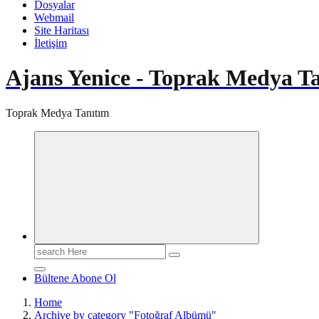
Dosyalar
Webmail
Site Haritası
İletişim
Ajans Yenice - Toprak Medya T
Toprak Medya Tanıtım
Search
for:
Bültene Abone Ol
Home
Archive by category "Fotoğraf Albümü"