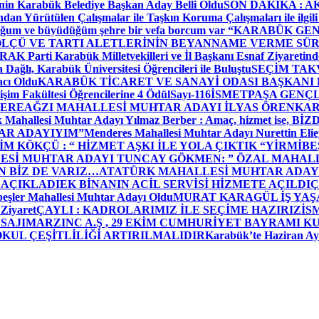
in Karabük Belediye Başkan Aday Belli Oldu
SON DAKİKA : AK P
dan Yürütülen Çalışmalar ile Taşkın Koruma Çalışmaları ile ilgili
uğum ve büyüdüğüm şehre bir vefa borcum var “
KARABÜK GEN
ÖLÇÜ VE TARTI ALETLERİNİN BEYANNAME VERME SÜR
OR
AK Parti Karabük Milletvekilleri ve İl Başkanı Esnaf Ziyaretind
Dağlı, Karabük Üniversitesi Öğrencileri ile Buluştu
SEÇİM TAK
cı Oldu
KARABÜK TİCARET VE SANAYİ ODASI BAŞKANI 
işim Fakültesi Öğrencilerine 4 Ödül
Sayı-116
İSMETPAŞA GENÇ
DEREAĞZI MAHALLESİ MUHTAR ADAYI İLYAS ÖREN
KAR
k Mahallesi Muhtar Adayı Yılmaz Berber : Amaç, hizmet ise, 
TAR ADAYIYIM”
Menderes Mahallesi Muhtar Adayı Nurettin 
 KÖKÇÜ : “ HİZMET AŞKI İLE YOLA ÇIKTIK “
YİRMİBE
ESİ MUHTAR ADAYI TUNCAY GÖKMEN: ” ÖZAL MAHALL
N BİZ DE VARIZ…
ATATÜRK MAHALLESİ MUHTAR ADAYI
 AÇIKLADI
EK BİNANIN ACİL SERVİSİ HİZMETE AÇILDI
Ç
beşler Mahallesi Muhtar Adayı Oldu
MURAT KARAGÜL İŞ YA
 Ziyaret
ÇAYLI : KADROLARIMIZ İLE SEÇİME HAZIRIZ
İS
SAJI
MARZINC A.Ş , 29 EKİM CUMHURİYET BAYRAMI K
OKUL ÇEŞİTLİLİĞİ ARTIRILMALIDIR
Karabük’te Haziran Ayı