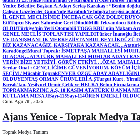
oldu
DSİ 23. Bölge Müdürlüğü ve Karabük İl Özel İdaresi Tarafın
Yenice Belediye Başkan A.Adayı Sertaş Karakaş : “Benim doğd
Çalışan Gazeteciler Günü’nde Karabük’te fotoğraf sergisi açıldı
İL GENEL MECLİSİNDE İNCEBACAK GÖZ DOLDURUY
Etti
Topçu Siyaset Sahnesine Geri Döndü
Milli Tekvandocu Kübra 
OLDU
Türkiye’nin Yerli Otomobili TOGG KBÜ’nün Makam Ara
GENEL MECLİS TOPLANTISI YAPILDI
Türker İnanoğlu İlet
VE DANIŞMANLIK MERKEZİ
İSTANBUL BEYLİKDÜZÜ 
BİZ KAZANACAĞIZ, KARŞIYAKA KAZANACAK…
Atatür
Karadöngel
Murat Toprak: İSMETPAŞA MAHALLESİ MUH
OLACAK…
ATATÜRK MAHALLESİ MUHTAR ADAYI RASİM
VERİN BİZE YETKİYİ, GÖRÜN ETKİYİ….
ÖZAL MAHALL
Serdar Onat : GENÇLİĞİME GÜVENİYORUM. KÖYÜM İÇİ
SEÇİM / Mücahit Toprak
ENVER ÖZGÜ ADAY ADAYLIĞINI
OLDU
YENTAŞ ORMAN ÜRÜNLERİ A.Ş
Turgut Kurt , Yirmi
Kırışık’tan, Yeşilyurt Demir Çelik ve HELKA Beton Firmalarına
TOPRAK
MARZINC A.Ş, 10 KASIM ATATÜRK’Ü ANMA ME
KUTLAMA MESAJI
Sayı-115
Sayı-114
ÖREN EMEKLİ OLDU
Cum. Ağu 7th, 2026
Ajans Yenice - Toprak Medya T
Toprak Medya Tanıtım