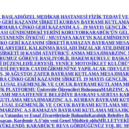
 BAŞLADI
ÖZEL MEDİKAR HASTANESİ FİZİK TEDAVİ V
GERİ KAZANIM ŞİRKETİ KURBAN BAYRAMI KUTLAMA
MARA ÇİNKO GERİ KAZANIM A.Ş , 19 MAYIS GENÇLİK
ASI GÜNDEMDEKİ YERİNİ KORUYOR
KARABÜK’ÜN GEL
STANENİN ÖYKÜSÜ / MUSTAFA AKAY’IN KALEMİNDEN
Y
O GERİ KAZANIM ŞİRKETİ RAMAZAN BAYRAMI MESA
RLAR
YEREL KALKINMA BAŞLADI İMZALAR ATILDI
MEH
İRKETİ 10 KASIM ATATÜRK’Ü ANMA MESAJI
MARZINC 
ORUMUZ GÖREVE BAŞLIYOR.
İL HAKEM KURULU BAŞKAN
Zİ DÜZENLEDİLER
YEŞİL YENİCE MOTOSİKLET KULÜBÜ
ESİ DEVREK ÇAYDEĞİRMENİ’NE YAPILACAK !!
DEVLET
, 30 AĞUSTOS ZAFER BAYRAMI KUTLAMA MESAJI
MAR
 ÇİNKO GERİ KAZANIM ŞİRKETİ, 19 MAYIS GENÇLİK
 ULUSAL EGEMENLİK VE ÇOCUK BAYRAMI KUTLAMA M
PLATFORMU Üniversite Öğrencileri Buluşması
MARZINC A.
RAMI MESAJI
YENİCE BELEDİYE BAŞKANI Ş.SERTAŞ KA
 KUTLAMA MESAJI
MARZINC A.Ş, KURBAN BAYRAMI KU
 ULUSAL EGEMENLİK VE ÇOCUK BAYRAMI KUTLAMA ME
MARZINC A.Ş RAMAZAN BAYRAMI KUTLAMA MESAJI
K
a Vatandaş ve Esnaf Ziyaretlerinde Bulundu
Karabük Belediye Ba
aşacan, Kardemir A.Ş’nin yeni Genel Müdürü oldu
MİLLETVEKİL
A YÜKLENDİ: KARABÜK’E REVA GÖRDÜĞÜNÜZ YOL BU M