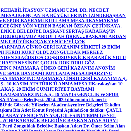
E REHABİLİTASYON UZMANI UZM. DR. NECDET
 MESAJI
GENÇ AN-KA BÜYÜKLERİNİN İZİNDE
BAŞKAN
 VE SPOR BAYRAMI KUTLAMA MESAJI
KAYMAKAM
ECEĞİNE YÖN VEREN BAŞKAN ÖZKAN ÇETİNKAYA,
ENİCE BELEDİYE BAŞKANI SERTAŞ KARAKAŞ’IN
JI
GURURUMUZ ABDULLAH ÖREN….
BAŞKANLARDAN
MET BÜYÜKKOÇAK YENİCE’Yİ ÇOK
MARMARA ÇİNKO GERİ KAZANIM ŞİRKETİ 29 EKİM
I FERDİ KURT OLDU
ZONGULDAK MERKEZ
’NDEN 30 AĞUSTOS COŞKUSU
YENİCE KARABÜK YOLU
 HASTANESİNDE ÇOCUK DOKTORU GÖZ
ZINC MARMARA ÇİNKO GERİ KAZANIM ANONİM
 VE SPOR BAYRAMI KUTLAMA MESAJI
MARZINC
ESAJI
MARZINC MARMARA ÇİNKO GERİ KAZANIM A.Ş ,
Ş , 10 KASIM ATATÜRK’Ü ANMA MESAJI
Karakaş’tan 10
RAKAŞ, 29 EKİM CUMHURİYET BAYRAMI
TLAMASI
MARZİNC A.Ş , 19 MAYIS GENÇLİK ve SPOR
SAJI
Yenice Belediyesi, 2024-2029 döneminin ilk meclis
BÜ’de Görevde Yükselen Akademisyenlere Belgeleri Takdim
şkanı Bin Adet Konut Projesini Açıkladı
Son dakika: ÇAYLI,
İ AKAY YENİCE’NİN YOL ÇİLESİNİ TBMM GENEL
U?
CHP KARABÜK BELEDİYE BAŞKAN ADAY ADAYI
arti Zonguldak Belediye Başkan Adayı Dr. Ömer Selim Alan