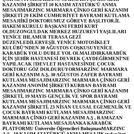
KAZANIM ŞİRKETİ 10 KASIM ATATÜRK’Ü ANMA
MESAJI
MARZINC MARMARA ÇİNKO GERİ KAZANIM
ŞİRKETİ 29 EKİM CUMHURİYET BAYRAMI KUTLAMA
MESAJI
İKİ DOKTORUMUZ GÖREVE BAŞLIYOR.
İL
HAKEM KURULU BAŞKANI FERDİ KURT
OLDU
ZONGULDAK MERKEZ HUZUREVİ YAŞLILARI
YENİCE IHLAMUR TERASA GEZİ
DÜZENLEDİLER
YEŞİL YENİCE MOTOSİKLET
KULÜBÜ’NDEN 30 AĞUSTOS COŞKUSU
YENİCE
KARABÜK YOLU DUBLE YOL OLMALIDIR
KARABÜK
İÇİN ŞEHİR HASTANESİ DEVREK ÇAYDEĞİRMENİ’NE
YAPILACAK !!
DEVLET HASTANESİNDE ÇOCUK
DOKTORU GÖZ DOLDURUYOR
MARZİNC MARMARA
GERİ KAZANIM A.Ş, 30 AĞUSTOS ZAFER BAYRAMI
KUTLAMA MESAJI
MARZINC MARMARA ÇİNKO GERİ
KAZANIM ANONİM ŞİRKETİ KURBAN BAYRAMI
MESAJI
MARZINC MARMARA ÇİNKO GERİ KAZANIM
ŞİRKETİ, 19 MAYIS GENÇLİK VE SPOR BAYRAMI
KUTLAMA MESAJI
MARZINC MARMARA ÇİNKO GERİ
KAZANIM ŞİRKETİ, 23 NİSAN ULUSAL EGEMENLİK VE
ÇOCUK BAYRAMI KUTLAMA MESAJI
MARZINC
MARMARA ÇİNKO GERİ KAZANIM A.Ş , RAMAZAN
BAYRAMI KUTLAMA MESAJI
ANKA KARABÜK
PLATFORMU Üniversite Öğrencileri Buluşması
MARZINC
A.Ş , 10 KASIM ATATÜRK’Ü ANMA MESAJI
Karakaş’tan