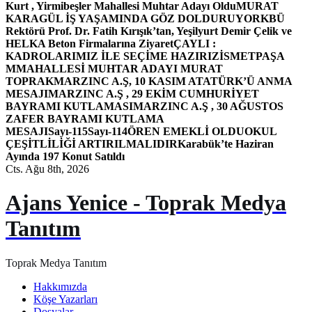
Kurt , Yirmibeşler Mahallesi Muhtar Adayı Oldu
MURAT
KARAGÜL İŞ YAŞAMINDA GÖZ DOLDURUYOR
KBÜ
Rektörü Prof. Dr. Fatih Kırışık’tan, Yeşilyurt Demir Çelik ve
HELKA Beton Firmalarına Ziyaret
ÇAYLI :
KADROLARIMIZ İLE SEÇİME HAZIRIZ
İSMETPAŞA
MMAHALLESİ MUHTAR ADAYI MURAT
TOPRAK
MARZINC A.Ş, 10 KASIM ATATÜRK’Ü ANMA
MESAJI
MARZINC A.Ş , 29 EKİM CUMHURİYET
BAYRAMI KUTLAMASI
MARZINC A.Ş , 30 AĞUSTOS
ZAFER BAYRAMI KUTLAMA
MESAJI
Sayı-115
Sayı-114
ÖREN EMEKLİ OLDU
OKUL
ÇEŞİTLİLİĞİ ARTIRILMALIDIR
Karabük’te Haziran
Ayında 197 Konut Satıldı
Cts. Ağu 8th, 2026
Ajans Yenice - Toprak Medya
Tanıtım
Toprak Medya Tanıtım
Hakkımızda
Köşe Yazarları
Dosyalar