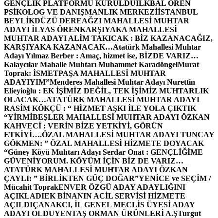
GENÇLİK PLATFORMU KURULDU
İLKBAL ÖREN
PSİKOLOG VE DANIŞMANLIK MERKEZİ
İSTANBUL
BEYLİKDÜZÜ DEREAĞZI MAHALLESİ MUHTAR
ADAYI İLYAS ÖREN
KARŞIYAKA MAHALLESİ
MUHTAR ADAYI ALİM TAKICAK : BİZ KAZANACAĞIZ,
KARŞIYAKA KAZANACAK…
Atatürk Mahallesi Muhtar
Adayı Yılmaz Berber : Amaç, hizmet ise, BİZDE VARIZ…
Kalaycılar Mahalle Muhtarı Muhammet Karadöngel
Murat
Toprak: İSMETPAŞA MAHALLESİ MUHTAR
ADAYIYIM”
Menderes Mahallesi Muhtar Adayı Nurettin
Elieyioğlu : EK İŞİMİZ DEĞİL, TEK İŞİMİZ MUHTARLIK
OLACAK…
ATATÜRK MAHALLESİ MUHTAR ADAYI
RASİM KÖKÇÜ : “ HİZMET AŞKI İLE YOLA ÇIKTIK
“
YİRMİBEŞLER MAHALLESİ MUHTAR ADAYI ÖZKAN
KAHVECİ : VERİN BİZE YETKİYİ, GÖRÜN
ETKİYİ….
ÖZAL MAHALLESİ MUHTAR ADAYI TUNCAY
GÖKMEN: ” ÖZAL MAHALLESİ HİZMETE DOYACAK
“
Güney Köyü Muhtarı Adayı Serdar Onat : GENÇLİĞİME
GÜVENİYORUM. KÖYÜM İÇİN BİZ DE VARIZ…
ATATÜRK MAHALLESİ MUHTAR ADAYI ÖZKAN
ÇAYLI: ” BİRLİKTEN GÜÇ DOĞAR”
YENİCE ve SEÇİM /
Mücahit Toprak
ENVER ÖZGÜ ADAY ADAYLIĞINI
AÇIKLADI
EK BİNANIN ACİL SERVİSİ HİZMETE
AÇILDI
ÇANAKCI, İL GENEL MECLİS ÜYESİ ADAY
ADAYI OLDU
YENTAŞ ORMAN ÜRÜNLERİ A.Ş
Turgut