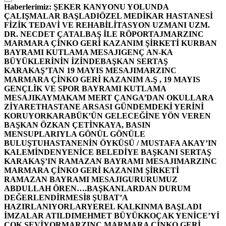
Haberlerimiz:
ŞEKER KANYONU YOLUNDA
ÇALIŞMALAR BAŞLADI
ÖZEL MEDİKAR HASTANESİ
FİZİK TEDAVİ VE REHABİLİTASYON UZMANI UZM.
DR. NECDET ÇATALBAŞ İLE RÖPORTAJ
MARZINC
MARMARA ÇİNKO GERİ KAZANIM ŞİRKETİ KURBAN
BAYRAMI KUTLAMA MESAJI
GENÇ AN-KA
BÜYÜKLERİNİN İZİNDE
BAŞKAN SERTAŞ
KARAKAŞ’TAN 19 MAYIS MESAJI
MARZINC
MARMARA ÇİNKO GERİ KAZANIM A.Ş , 19 MAYIS
GENÇLİK VE SPOR BAYRAMI KUTLAMA
MESAJI
KAYMAKAM MERT ÇANGA’DAN OKULLARA
ZİYARET
HASTANE ARSASI GÜNDEMDEKİ YERİNİ
KORUYOR
KARABÜK’ÜN GELECEĞİNE YÖN VEREN
BAŞKAN ÖZKAN ÇETİNKAYA, BASIN
MENSUPLARIYLA GÖNÜL GÖNÜLE
BULUŞTU
HASTANENİN ÖYKÜSÜ / MUSTAFA AKAY’IN
KALEMİNDEN
YENİCE BELEDİYE BAŞKANI SERTAŞ
KARAKAŞ’IN RAMAZAN BAYRAMI MESAJI
MARZINC
MARMARA ÇİNKO GERİ KAZANIM ŞİRKETİ
RAMAZAN BAYRAMI MESAJI
GURURUMUZ
ABDULLAH ÖREN….
BAŞKANLARDAN DURUM
DEĞERLENDİRMESİ
8 ŞUBAT’A
HAZIRLANIYORLAR
YEREL KALKINMA BAŞLADI
İMZALAR ATILDI
MEHMET BÜYÜKKOÇAK YENİCE’Yİ
ÇOK SEVİYOR
MARZINC MARMARA ÇİNKO GERİ