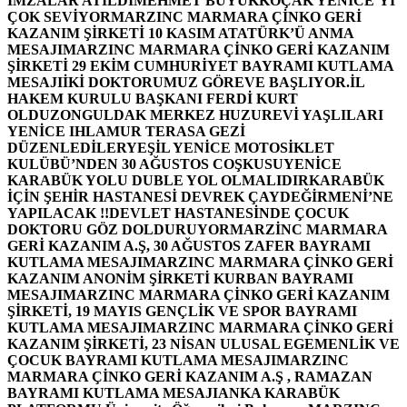
İMZALAR ATILDI
MEHMET BÜYÜKKOÇAK YENİCE’Yİ
ÇOK SEVİYOR
MARZINC MARMARA ÇİNKO GERİ
KAZANIM ŞİRKETİ 10 KASIM ATATÜRK’Ü ANMA
MESAJI
MARZINC MARMARA ÇİNKO GERİ KAZANIM
ŞİRKETİ 29 EKİM CUMHURİYET BAYRAMI KUTLAMA
MESAJI
İKİ DOKTORUMUZ GÖREVE BAŞLIYOR.
İL
HAKEM KURULU BAŞKANI FERDİ KURT
OLDU
ZONGULDAK MERKEZ HUZUREVİ YAŞLILARI
YENİCE IHLAMUR TERASA GEZİ
DÜZENLEDİLER
YEŞİL YENİCE MOTOSİKLET
KULÜBÜ’NDEN 30 AĞUSTOS COŞKUSU
YENİCE
KARABÜK YOLU DUBLE YOL OLMALIDIR
KARABÜK
İÇİN ŞEHİR HASTANESİ DEVREK ÇAYDEĞİRMENİ’NE
YAPILACAK !!
DEVLET HASTANESİNDE ÇOCUK
DOKTORU GÖZ DOLDURUYOR
MARZİNC MARMARA
GERİ KAZANIM A.Ş, 30 AĞUSTOS ZAFER BAYRAMI
KUTLAMA MESAJI
MARZINC MARMARA ÇİNKO GERİ
KAZANIM ANONİM ŞİRKETİ KURBAN BAYRAMI
MESAJI
MARZINC MARMARA ÇİNKO GERİ KAZANIM
ŞİRKETİ, 19 MAYIS GENÇLİK VE SPOR BAYRAMI
KUTLAMA MESAJI
MARZINC MARMARA ÇİNKO GERİ
KAZANIM ŞİRKETİ, 23 NİSAN ULUSAL EGEMENLİK VE
ÇOCUK BAYRAMI KUTLAMA MESAJI
MARZINC
MARMARA ÇİNKO GERİ KAZANIM A.Ş , RAMAZAN
BAYRAMI KUTLAMA MESAJI
ANKA KARABÜK