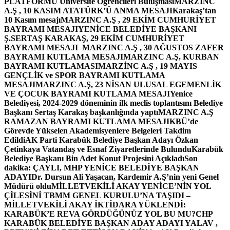
PLATFORMU Üniversite Öğrencileri Buluşması
MARZINC
A.Ş , 10 KASIM ATATÜRK’Ü ANMA MESAJI
Karakaş’tan
10 Kasım mesajı
MARZINC A.Ş , 29 EKİM CUMHURİYET
BAYRAMI MESAJI
YENİCE BELEDİYE BAŞKANI
Ş.SERTAŞ KARAKAŞ, 29 EKİM CUMHURİYET
BAYRAMI MESAJI
MARZINC A.Ş , 30 AĞUSTOS ZAFER
BAYRAMI KUTLAMA MESAJI
MARZINC A.Ş, KURBAN
BAYRAMI KUTLAMASI
MARZİNC A.Ş , 19 MAYIS
GENÇLİK ve SPOR BAYRAMI KUTLAMA
MESAJI
MARZINC A.Ş, 23 NİSAN ULUSAL EGEMENLİK
VE ÇOCUK BAYRAMI KUTLAMA MESAJI
Yenice
Belediyesi, 2024-2029 döneminin ilk meclis toplantısını Belediye
Başkanı Sertaş Karakaş başkanlığında yaptı
MARZINC A.Ş
RAMAZAN BAYRAMI KUTLAMA MESAJI
KBÜ’de
Görevde Yükselen Akademisyenlere Belgeleri Takdim
Edildi
AK Parti Karabük Belediye Başkan Adayı Özkan
Çetinkaya Vatandaş ve Esnaf Ziyaretlerinde Bulundu
Karabük
Belediye Başkanı Bin Adet Konut Projesini Açıkladı
Son
dakika: ÇAYLI, MHP YENİCE BELEDİYE BAŞKAN
ADAYI
Dr. Dursun Ali Yaşacan, Kardemir A.Ş’nin yeni Genel
Müdürü oldu
MİLLETVEKİLİ AKAY YENİCE’NİN YOL
ÇİLESİNİ TBMM GENEL KURULU’NA TAŞIDI –
MİLLETVEKİLİ AKAY İKTİDARA YÜKLENDİ:
KARABÜK’E REVA GÖRDÜĞÜNÜZ YOL BU MU?
CHP
KARABÜK BELEDİYE BAŞKAN ADAY ADAYI YALAV ,