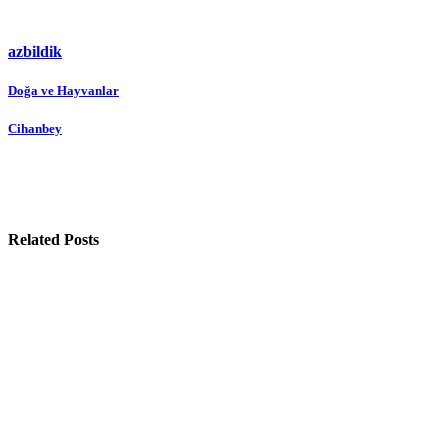
azbildik
Yazı
Doğa ve Hayvanlar
gezinmesi
Cihanbey
Related Posts