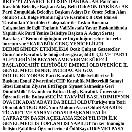
BRTV’Yİ ZİYARET ETTİ
SON DAKİKA : AK Parti’nin
Karabük Belediye Başkan Aday Belli Oldu
SON DAKİKA : AK
Parti Zonguldak Belediye Başkan Adayı Dr. Ömer Selim Alan
oldu
DSİ 23. Bölge Müdürlüğü ve Karabük İl Özel İdaresi
Tarafından Yürütülen Çalışmalar ile Taşkın Koruma
Çalışmaları ile ilgili Toplantı ValiMustafa Yavuz Başkanlığında
Yapıldı.
Ak Parti Yenice Belediye Başkan A.Adayı Sertaş
Karakaş : “Benim doğduğum ve büyüdüğüm şehre bir vefa
borcum var “
KARABÜK GENÇ YENİCELİLER
DERNEĞİNDEN ETKİNLİK
10 Ocak Çalışan Gazeteciler
Günü’nde Karabük’te fotoğraf sergisi açıldı
ÖLÇÜ VE TARTI
ALETLERİNİN BEYANNAME VERME SÜRECİ
BAŞLADI
CAHİT ELiYİOĞLU EMEKLİ OLDU
YENİCE İL
GENEL MECLİSİNDE İNCEBACAK GÖZ
DOLDURUYOR
AK Parti Karabük Milletvekilleri ve İl
Başkanı Esnaf Ziyaretinde
CHP Karabük Milletvekili Sanayi
Sitesi Esnafını Ziyaret Etti
Topçu Siyaset Sahnesine Geri
Döndü
Milli Tekvandocu Kübra Dağlı, Karabük Üniversitesi
Öğrencileri ile Buluştu
SEÇİM TAKVİMİ BAŞLADI
MHP’NİN
OVACIK ADAY ADAYI DA BELLİ OLDU
Türkiye’nin Yerli
Otomobili TOGG KBÜ’nün Makam Aracı Oldu
KARABÜK
TİCARET VE SANAYİ ODASI BAŞKANI FATİH
ÇAPRAZ’IN BASIN AÇIKLAMASI
2024 YILININ İLK
GENEL MECLİS TOPLANTISI YAPILDI
Türker İnanoğlu
İletişim Fakültesi Öğrencilerine 4 Ödül
Sayı-116
İSMETPAŞA