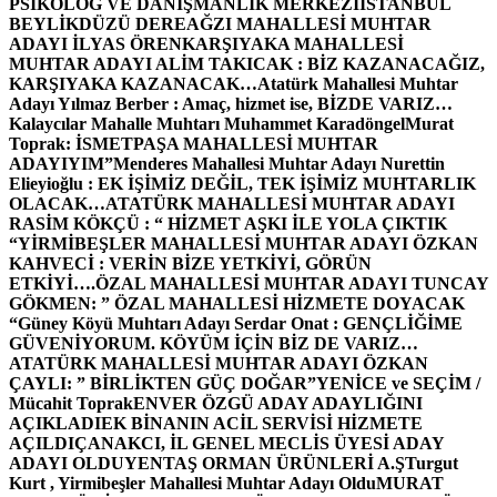
PSİKOLOG VE DANIŞMANLIK MERKEZİ
İSTANBUL
BEYLİKDÜZÜ DEREAĞZI MAHALLESİ MUHTAR
ADAYI İLYAS ÖREN
KARŞIYAKA MAHALLESİ
MUHTAR ADAYI ALİM TAKICAK : BİZ KAZANACAĞIZ,
KARŞIYAKA KAZANACAK…
Atatürk Mahallesi Muhtar
Adayı Yılmaz Berber : Amaç, hizmet ise, BİZDE VARIZ…
Kalaycılar Mahalle Muhtarı Muhammet Karadöngel
Murat
Toprak: İSMETPAŞA MAHALLESİ MUHTAR
ADAYIYIM”
Menderes Mahallesi Muhtar Adayı Nurettin
Elieyioğlu : EK İŞİMİZ DEĞİL, TEK İŞİMİZ MUHTARLIK
OLACAK…
ATATÜRK MAHALLESİ MUHTAR ADAYI
RASİM KÖKÇÜ : “ HİZMET AŞKI İLE YOLA ÇIKTIK
“
YİRMİBEŞLER MAHALLESİ MUHTAR ADAYI ÖZKAN
KAHVECİ : VERİN BİZE YETKİYİ, GÖRÜN
ETKİYİ….
ÖZAL MAHALLESİ MUHTAR ADAYI TUNCAY
GÖKMEN: ” ÖZAL MAHALLESİ HİZMETE DOYACAK
“
Güney Köyü Muhtarı Adayı Serdar Onat : GENÇLİĞİME
GÜVENİYORUM. KÖYÜM İÇİN BİZ DE VARIZ…
ATATÜRK MAHALLESİ MUHTAR ADAYI ÖZKAN
ÇAYLI: ” BİRLİKTEN GÜÇ DOĞAR”
YENİCE ve SEÇİM /
Mücahit Toprak
ENVER ÖZGÜ ADAY ADAYLIĞINI
AÇIKLADI
EK BİNANIN ACİL SERVİSİ HİZMETE
AÇILDI
ÇANAKCI, İL GENEL MECLİS ÜYESİ ADAY
ADAYI OLDU
YENTAŞ ORMAN ÜRÜNLERİ A.Ş
Turgut
Kurt , Yirmibeşler Mahallesi Muhtar Adayı Oldu
MURAT