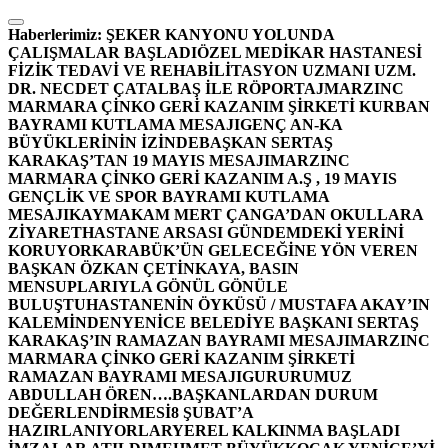
İçeriğe
atla
Haberlerimiz:
ŞEKER KANYONU YOLUNDA
ÇALIŞMALAR BAŞLADI
ÖZEL MEDİKAR HASTANESİ
FİZİK TEDAVİ VE REHABİLİTASYON UZMANI UZM.
DR. NECDET ÇATALBAŞ İLE RÖPORTAJ
MARZINC
MARMARA ÇİNKO GERİ KAZANIM ŞİRKETİ KURBAN
BAYRAMI KUTLAMA MESAJI
GENÇ AN-KA
BÜYÜKLERİNİN İZİNDE
BAŞKAN SERTAŞ
KARAKAŞ’TAN 19 MAYIS MESAJI
MARZINC
MARMARA ÇİNKO GERİ KAZANIM A.Ş , 19 MAYIS
GENÇLİK VE SPOR BAYRAMI KUTLAMA
MESAJI
KAYMAKAM MERT ÇANGA’DAN OKULLARA
ZİYARET
HASTANE ARSASI GÜNDEMDEKİ YERİNİ
KORUYOR
KARABÜK’ÜN GELECEĞİNE YÖN VEREN
BAŞKAN ÖZKAN ÇETİNKAYA, BASIN
MENSUPLARIYLA GÖNÜL GÖNÜLE
BULUŞTU
HASTANENİN ÖYKÜSÜ / MUSTAFA AKAY’IN
KALEMİNDEN
YENİCE BELEDİYE BAŞKANI SERTAŞ
KARAKAŞ’IN RAMAZAN BAYRAMI MESAJI
MARZINC
MARMARA ÇİNKO GERİ KAZANIM ŞİRKETİ
RAMAZAN BAYRAMI MESAJI
GURURUMUZ
ABDULLAH ÖREN….
BAŞKANLARDAN DURUM
DEĞERLENDİRMESİ
8 ŞUBAT’A
HAZIRLANIYORLAR
YEREL KALKINMA BAŞLADI