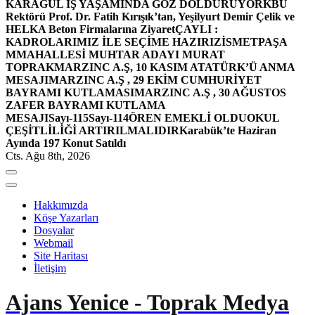
KARAGÜL İŞ YAŞAMINDA GÖZ DOLDURUYOR
KBÜ
Rektörü Prof. Dr. Fatih Kırışık’tan, Yeşilyurt Demir Çelik ve
HELKA Beton Firmalarına Ziyaret
ÇAYLI :
KADROLARIMIZ İLE SEÇİME HAZIRIZ
İSMETPAŞA
MMAHALLESİ MUHTAR ADAYI MURAT
TOPRAK
MARZINC A.Ş, 10 KASIM ATATÜRK’Ü ANMA
MESAJI
MARZINC A.Ş , 29 EKİM CUMHURİYET
BAYRAMI KUTLAMASI
MARZINC A.Ş , 30 AĞUSTOS
ZAFER BAYRAMI KUTLAMA
MESAJI
Sayı-115
Sayı-114
ÖREN EMEKLİ OLDU
OKUL
ÇEŞİTLİLİĞİ ARTIRILMALIDIR
Karabük’te Haziran
Ayında 197 Konut Satıldı
Cts. Ağu 8th, 2026
Hakkımızda
Köşe Yazarları
Dosyalar
Webmail
Site Haritası
İletişim
Ajans Yenice - Toprak Medya