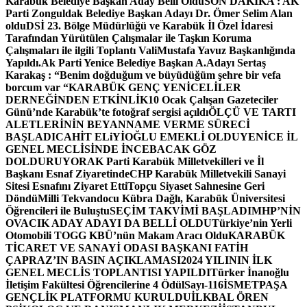
Karabük Belediye Başkan Aday Belli Oldu
SON DAKİKA : AK
Parti Zonguldak Belediye Başkan Adayı Dr. Ömer Selim Alan
oldu
DSİ 23. Bölge Müdürlüğü ve Karabük İl Özel İdaresi
Tarafından Yürütülen Çalışmalar ile Taşkın Koruma
Çalışmaları ile ilgili Toplantı ValiMustafa Yavuz Başkanlığında
Yapıldı.
Ak Parti Yenice Belediye Başkan A.Adayı Sertaş
Karakaş : “Benim doğduğum ve büyüdüğüm şehre bir vefa
borcum var “
KARABÜK GENÇ YENİCELİLER
DERNEĞİNDEN ETKİNLİK
10 Ocak Çalışan Gazeteciler
Günü’nde Karabük’te fotoğraf sergisi açıldı
ÖLÇÜ VE TARTI
ALETLERİNİN BEYANNAME VERME SÜRECİ
BAŞLADI
CAHİT ELiYİOĞLU EMEKLİ OLDU
YENİCE İL
GENEL MECLİSİNDE İNCEBACAK GÖZ
DOLDURUYOR
AK Parti Karabük Milletvekilleri ve İl
Başkanı Esnaf Ziyaretinde
CHP Karabük Milletvekili Sanayi
Sitesi Esnafını Ziyaret Etti
Topçu Siyaset Sahnesine Geri
Döndü
Milli Tekvandocu Kübra Dağlı, Karabük Üniversitesi
Öğrencileri ile Buluştu
SEÇİM TAKVİMİ BAŞLADI
MHP’NİN
OVACIK ADAY ADAYI DA BELLİ OLDU
Türkiye’nin Yerli
Otomobili TOGG KBÜ’nün Makam Aracı Oldu
KARABÜK
TİCARET VE SANAYİ ODASI BAŞKANI FATİH
ÇAPRAZ’IN BASIN AÇIKLAMASI
2024 YILININ İLK
GENEL MECLİS TOPLANTISI YAPILDI
Türker İnanoğlu
İletişim Fakültesi Öğrencilerine 4 Ödül
Sayı-116
İSMETPAŞA
GENÇLİK PLATFORMU KURULDU
İLKBAL ÖREN