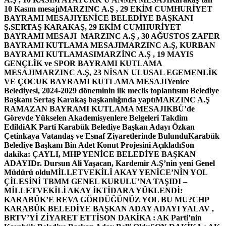
10 Kasım mesajı
MARZINC A.Ş , 29 EKİM CUMHURİYET
BAYRAMI MESAJI
YENİCE BELEDİYE BAŞKANI
Ş.SERTAŞ KARAKAŞ, 29 EKİM CUMHURİYET
BAYRAMI MESAJI
MARZINC A.Ş , 30 AĞUSTOS ZAFER
BAYRAMI KUTLAMA MESAJI
MARZINC A.Ş, KURBAN
BAYRAMI KUTLAMASI
MARZİNC A.Ş , 19 MAYIS
GENÇLİK ve SPOR BAYRAMI KUTLAMA
MESAJI
MARZINC A.Ş, 23 NİSAN ULUSAL EGEMENLİK
VE ÇOCUK BAYRAMI KUTLAMA MESAJI
Yenice
Belediyesi, 2024-2029 döneminin ilk meclis toplantısını Belediye
Başkanı Sertaş Karakaş başkanlığında yaptı
MARZINC A.Ş
RAMAZAN BAYRAMI KUTLAMA MESAJI
KBÜ’de
Görevde Yükselen Akademisyenlere Belgeleri Takdim
Edildi
AK Parti Karabük Belediye Başkan Adayı Özkan
Çetinkaya Vatandaş ve Esnaf Ziyaretlerinde Bulundu
Karabük
Belediye Başkanı Bin Adet Konut Projesini Açıkladı
Son
dakika: ÇAYLI, MHP YENİCE BELEDİYE BAŞKAN
ADAYI
Dr. Dursun Ali Yaşacan, Kardemir A.Ş’nin yeni Genel
Müdürü oldu
MİLLETVEKİLİ AKAY YENİCE’NİN YOL
ÇİLESİNİ TBMM GENEL KURULU’NA TAŞIDI –
MİLLETVEKİLİ AKAY İKTİDARA YÜKLENDİ:
KARABÜK’E REVA GÖRDÜĞÜNÜZ YOL BU MU?
CHP
KARABÜK BELEDİYE BAŞKAN ADAY ADAYI YALAV ,
BRTV’Yİ ZİYARET ETTİ
SON DAKİKA : AK Parti’nin