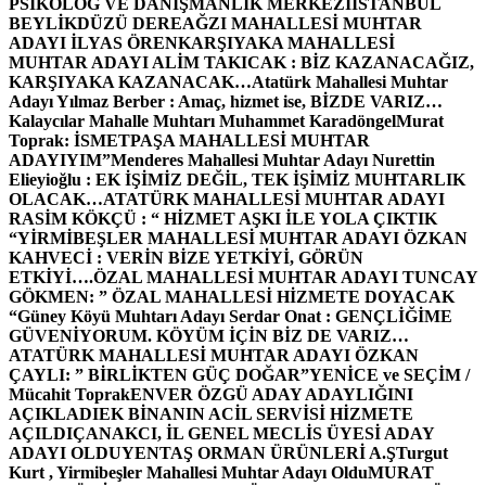
PSİKOLOG VE DANIŞMANLIK MERKEZİ
İSTANBUL
BEYLİKDÜZÜ DEREAĞZI MAHALLESİ MUHTAR
ADAYI İLYAS ÖREN
KARŞIYAKA MAHALLESİ
MUHTAR ADAYI ALİM TAKICAK : BİZ KAZANACAĞIZ,
KARŞIYAKA KAZANACAK…
Atatürk Mahallesi Muhtar
Adayı Yılmaz Berber : Amaç, hizmet ise, BİZDE VARIZ…
Kalaycılar Mahalle Muhtarı Muhammet Karadöngel
Murat
Toprak: İSMETPAŞA MAHALLESİ MUHTAR
ADAYIYIM”
Menderes Mahallesi Muhtar Adayı Nurettin
Elieyioğlu : EK İŞİMİZ DEĞİL, TEK İŞİMİZ MUHTARLIK
OLACAK…
ATATÜRK MAHALLESİ MUHTAR ADAYI
RASİM KÖKÇÜ : “ HİZMET AŞKI İLE YOLA ÇIKTIK
“
YİRMİBEŞLER MAHALLESİ MUHTAR ADAYI ÖZKAN
KAHVECİ : VERİN BİZE YETKİYİ, GÖRÜN
ETKİYİ….
ÖZAL MAHALLESİ MUHTAR ADAYI TUNCAY
GÖKMEN: ” ÖZAL MAHALLESİ HİZMETE DOYACAK
“
Güney Köyü Muhtarı Adayı Serdar Onat : GENÇLİĞİME
GÜVENİYORUM. KÖYÜM İÇİN BİZ DE VARIZ…
ATATÜRK MAHALLESİ MUHTAR ADAYI ÖZKAN
ÇAYLI: ” BİRLİKTEN GÜÇ DOĞAR”
YENİCE ve SEÇİM /
Mücahit Toprak
ENVER ÖZGÜ ADAY ADAYLIĞINI
AÇIKLADI
EK BİNANIN ACİL SERVİSİ HİZMETE
AÇILDI
ÇANAKCI, İL GENEL MECLİS ÜYESİ ADAY
ADAYI OLDU
YENTAŞ ORMAN ÜRÜNLERİ A.Ş
Turgut
Kurt , Yirmibeşler Mahallesi Muhtar Adayı Oldu
MURAT