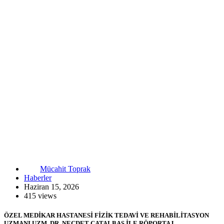
Mücahit Toprak
Haberler
Haziran 15, 2026
415 views
ÖZEL MEDİKAR HASTANESİ FİZİK TEDAVİ VE REHABİLİTASYON
UZMANI UZM. DR. NECDET ÇATALBAŞ İLE RÖPORTAJ