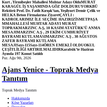
Kurt , Yirmibeşler Mahallesi Muhtar Adayı Oldu
MURAT
KARAGÜL İŞ YAŞAMINDA GÖZ DOLDURUYOR
KBÜ
Rektörü Prof. Dr. Fatih Kırışık’tan, Yeşilyurt Demir Çelik ve
HELKA Beton Firmalarına Ziyaret
ÇAYLI :
KADROLARIMIZ İLE SEÇİME HAZIRIZ
İSMETPAŞA
MMAHALLESİ MUHTAR ADAYI MURAT
TOPRAK
MARZINC A.Ş, 10 KASIM ATATÜRK’Ü ANMA
MESAJI
MARZINC A.Ş , 29 EKİM CUMHURİYET
BAYRAMI KUTLAMASI
MARZINC A.Ş , 30 AĞUSTOS
ZAFER BAYRAMI KUTLAMA
MESAJI
Sayı-115
Sayı-114
ÖREN EMEKLİ OLDU
OKUL
ÇEŞİTLİLİĞİ ARTIRILMALIDIR
Karabük’te Haziran
Ayında 197 Konut Satıldı
Paz. Ağu 9th, 2026
Ajans Yenice - Toprak Medya
Tanıtım
Toprak Medya Tanıtım
Hakkımızda
Köşe Yazarları
Dosyalar