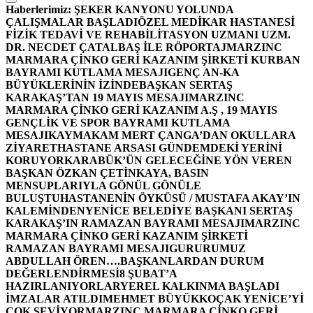
Haberlerimiz:
ŞEKER KANYONU YOLUNDA
ÇALIŞMALAR BAŞLADI
ÖZEL MEDİKAR HASTANESİ
FİZİK TEDAVİ VE REHABİLİTASYON UZMANI UZM.
DR. NECDET ÇATALBAŞ İLE RÖPORTAJ
MARZINC
MARMARA ÇİNKO GERİ KAZANIM ŞİRKETİ KURBAN
BAYRAMI KUTLAMA MESAJI
GENÇ AN-KA
BÜYÜKLERİNİN İZİNDE
BAŞKAN SERTAŞ
KARAKAŞ’TAN 19 MAYIS MESAJI
MARZINC
MARMARA ÇİNKO GERİ KAZANIM A.Ş , 19 MAYIS
GENÇLİK VE SPOR BAYRAMI KUTLAMA
MESAJI
KAYMAKAM MERT ÇANGA’DAN OKULLARA
ZİYARET
HASTANE ARSASI GÜNDEMDEKİ YERİNİ
KORUYOR
KARABÜK’ÜN GELECEĞİNE YÖN VEREN
BAŞKAN ÖZKAN ÇETİNKAYA, BASIN
MENSUPLARIYLA GÖNÜL GÖNÜLE
BULUŞTU
HASTANENİN ÖYKÜSÜ / MUSTAFA AKAY’IN
KALEMİNDEN
YENİCE BELEDİYE BAŞKANI SERTAŞ
KARAKAŞ’IN RAMAZAN BAYRAMI MESAJI
MARZINC
MARMARA ÇİNKO GERİ KAZANIM ŞİRKETİ
RAMAZAN BAYRAMI MESAJI
GURURUMUZ
ABDULLAH ÖREN….
BAŞKANLARDAN DURUM
DEĞERLENDİRMESİ
8 ŞUBAT’A
HAZIRLANIYORLAR
YEREL KALKINMA BAŞLADI
İMZALAR ATILDI
MEHMET BÜYÜKKOÇAK YENİCE’Yİ
ÇOK SEVİYOR
MARZINC MARMARA ÇİNKO GERİ