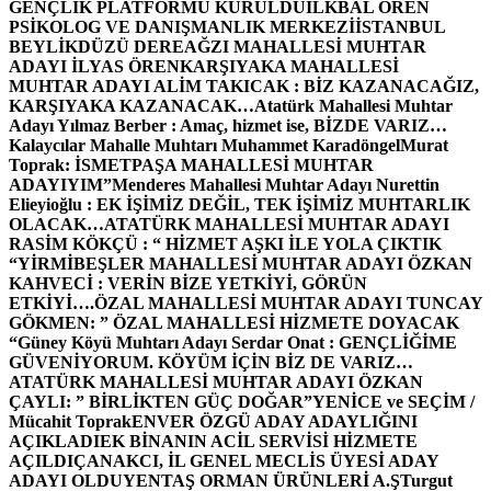
GENÇLİK PLATFORMU KURULDU
İLKBAL ÖREN
PSİKOLOG VE DANIŞMANLIK MERKEZİ
İSTANBUL
BEYLİKDÜZÜ DEREAĞZI MAHALLESİ MUHTAR
ADAYI İLYAS ÖREN
KARŞIYAKA MAHALLESİ
MUHTAR ADAYI ALİM TAKICAK : BİZ KAZANACAĞIZ,
KARŞIYAKA KAZANACAK…
Atatürk Mahallesi Muhtar
Adayı Yılmaz Berber : Amaç, hizmet ise, BİZDE VARIZ…
Kalaycılar Mahalle Muhtarı Muhammet Karadöngel
Murat
Toprak: İSMETPAŞA MAHALLESİ MUHTAR
ADAYIYIM”
Menderes Mahallesi Muhtar Adayı Nurettin
Elieyioğlu : EK İŞİMİZ DEĞİL, TEK İŞİMİZ MUHTARLIK
OLACAK…
ATATÜRK MAHALLESİ MUHTAR ADAYI
RASİM KÖKÇÜ : “ HİZMET AŞKI İLE YOLA ÇIKTIK
“
YİRMİBEŞLER MAHALLESİ MUHTAR ADAYI ÖZKAN
KAHVECİ : VERİN BİZE YETKİYİ, GÖRÜN
ETKİYİ….
ÖZAL MAHALLESİ MUHTAR ADAYI TUNCAY
GÖKMEN: ” ÖZAL MAHALLESİ HİZMETE DOYACAK
“
Güney Köyü Muhtarı Adayı Serdar Onat : GENÇLİĞİME
GÜVENİYORUM. KÖYÜM İÇİN BİZ DE VARIZ…
ATATÜRK MAHALLESİ MUHTAR ADAYI ÖZKAN
ÇAYLI: ” BİRLİKTEN GÜÇ DOĞAR”
YENİCE ve SEÇİM /
Mücahit Toprak
ENVER ÖZGÜ ADAY ADAYLIĞINI
AÇIKLADI
EK BİNANIN ACİL SERVİSİ HİZMETE
AÇILDI
ÇANAKCI, İL GENEL MECLİS ÜYESİ ADAY
ADAYI OLDU
YENTAŞ ORMAN ÜRÜNLERİ A.Ş
Turgut