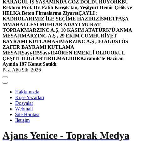
KARAGÜL İŞ YAŞAMINDA GÖZ DOLDURUYOR
KBÜ
Rektörü Prof. Dr. Fatih Kırışık’tan, Yeşilyurt Demir Çelik ve
HELKA Beton Firmalarına Ziyaret
ÇAYLI :
KADROLARIMIZ İLE SEÇİME HAZIRIZ
İSMETPAŞA
MMAHALLESİ MUHTAR ADAYI MURAT
TOPRAK
MARZINC A.Ş, 10 KASIM ATATÜRK’Ü ANMA
MESAJI
MARZINC A.Ş , 29 EKİM CUMHURİYET
BAYRAMI KUTLAMASI
MARZINC A.Ş , 30 AĞUSTOS
ZAFER BAYRAMI KUTLAMA
MESAJI
Sayı-115
Sayı-114
ÖREN EMEKLİ OLDU
OKUL
ÇEŞİTLİLİĞİ ARTIRILMALIDIR
Karabük’te Haziran
Ayında 197 Konut Satıldı
Paz. Ağu 9th, 2026
Hakkımızda
Köşe Yazarları
Dosyalar
Webmail
Site Haritası
İletişim
Ajans Yenice - Toprak Medya