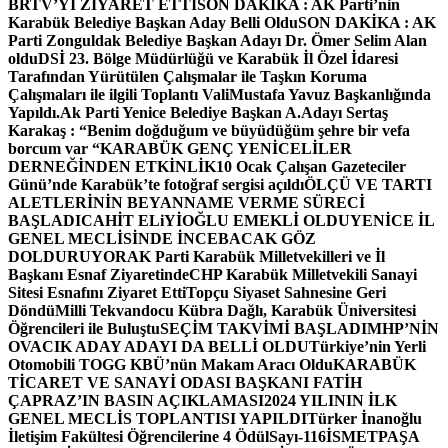
BRTV’Yİ ZİYARET ETTİ
SON DAKİKA : AK Parti’nin
Karabük Belediye Başkan Aday Belli Oldu
SON DAKİKA : AK
Parti Zonguldak Belediye Başkan Adayı Dr. Ömer Selim Alan
oldu
DSİ 23. Bölge Müdürlüğü ve Karabük İl Özel İdaresi
Tarafından Yürütülen Çalışmalar ile Taşkın Koruma
Çalışmaları ile ilgili Toplantı ValiMustafa Yavuz Başkanlığında
Yapıldı.
Ak Parti Yenice Belediye Başkan A.Adayı Sertaş
Karakaş : “Benim doğduğum ve büyüdüğüm şehre bir vefa
borcum var “
KARABÜK GENÇ YENİCELİLER
DERNEĞİNDEN ETKİNLİK
10 Ocak Çalışan Gazeteciler
Günü’nde Karabük’te fotoğraf sergisi açıldı
ÖLÇÜ VE TARTI
ALETLERİNİN BEYANNAME VERME SÜRECİ
BAŞLADI
CAHİT ELiYİOĞLU EMEKLİ OLDU
YENİCE İL
GENEL MECLİSİNDE İNCEBACAK GÖZ
DOLDURUYOR
AK Parti Karabük Milletvekilleri ve İl
Başkanı Esnaf Ziyaretinde
CHP Karabük Milletvekili Sanayi
Sitesi Esnafını Ziyaret Etti
Topçu Siyaset Sahnesine Geri
Döndü
Milli Tekvandocu Kübra Dağlı, Karabük Üniversitesi
Öğrencileri ile Buluştu
SEÇİM TAKVİMİ BAŞLADI
MHP’NİN
OVACIK ADAY ADAYI DA BELLİ OLDU
Türkiye’nin Yerli
Otomobili TOGG KBÜ’nün Makam Aracı Oldu
KARABÜK
TİCARET VE SANAYİ ODASI BAŞKANI FATİH
ÇAPRAZ’IN BASIN AÇIKLAMASI
2024 YILININ İLK
GENEL MECLİS TOPLANTISI YAPILDI
Türker İnanoğlu
İletişim Fakültesi Öğrencilerine 4 Ödül
Sayı-116
İSMETPAŞA