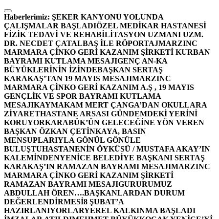
İçeriğe
atla
Haberlerimiz:
ŞEKER KANYONU YOLUNDA
ÇALIŞMALAR BAŞLADI
ÖZEL MEDİKAR HASTANESİ
FİZİK TEDAVİ VE REHABİLİTASYON UZMANI UZM.
DR. NECDET ÇATALBAŞ İLE RÖPORTAJ
MARZINC
MARMARA ÇİNKO GERİ KAZANIM ŞİRKETİ KURBAN
BAYRAMI KUTLAMA MESAJI
GENÇ AN-KA
BÜYÜKLERİNİN İZİNDE
BAŞKAN SERTAŞ
KARAKAŞ’TAN 19 MAYIS MESAJI
MARZINC
MARMARA ÇİNKO GERİ KAZANIM A.Ş , 19 MAYIS
GENÇLİK VE SPOR BAYRAMI KUTLAMA
MESAJI
KAYMAKAM MERT ÇANGA’DAN OKULLARA
ZİYARET
HASTANE ARSASI GÜNDEMDEKİ YERİNİ
KORUYOR
KARABÜK’ÜN GELECEĞİNE YÖN VEREN
BAŞKAN ÖZKAN ÇETİNKAYA, BASIN
MENSUPLARIYLA GÖNÜL GÖNÜLE
BULUŞTU
HASTANENİN ÖYKÜSÜ / MUSTAFA AKAY’IN
KALEMİNDEN
YENİCE BELEDİYE BAŞKANI SERTAŞ
KARAKAŞ’IN RAMAZAN BAYRAMI MESAJI
MARZINC
MARMARA ÇİNKO GERİ KAZANIM ŞİRKETİ
RAMAZAN BAYRAMI MESAJI
GURURUMUZ
ABDULLAH ÖREN….
BAŞKANLARDAN DURUM
DEĞERLENDİRMESİ
8 ŞUBAT’A
HAZIRLANIYORLAR
YEREL KALKINMA BAŞLADI