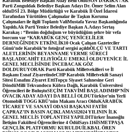
Karabük Belediye Başkan Aday Belli Oldu
SON DAKİKA : AK
Parti Zonguldak Belediye Başkan Adayı Dr. Ömer Selim Alan
oldu
DSİ 23. Bölge Müdürlüğü ve Karabük İl Özel İdaresi
Tarafından Yürütülen Çalışmalar ile Taşkın Koruma
Çalışmaları ile ilgili Toplantı ValiMustafa Yavuz Başkanlığında
Yapıldı.
Ak Parti Yenice Belediye Başkan A.Adayı Sertaş
Karakaş : “Benim doğduğum ve büyüdüğüm şehre bir vefa
borcum var “
KARABÜK GENÇ YENİCELİLER
DERNEĞİNDEN ETKİNLİK
10 Ocak Çalışan Gazeteciler
Günü’nde Karabük’te fotoğraf sergisi açıldı
ÖLÇÜ VE TARTI
ALETLERİNİN BEYANNAME VERME SÜRECİ
BAŞLADI
CAHİT ELiYİOĞLU EMEKLİ OLDU
YENİCE İL
GENEL MECLİSİNDE İNCEBACAK GÖZ
DOLDURUYOR
AK Parti Karabük Milletvekilleri ve İl
Başkanı Esnaf Ziyaretinde
CHP Karabük Milletvekili Sanayi
Sitesi Esnafını Ziyaret Etti
Topçu Siyaset Sahnesine Geri
Döndü
Milli Tekvandocu Kübra Dağlı, Karabük Üniversitesi
Öğrencileri ile Buluştu
SEÇİM TAKVİMİ BAŞLADI
MHP’NİN
OVACIK ADAY ADAYI DA BELLİ OLDU
Türkiye’nin Yerli
Otomobili TOGG KBÜ’nün Makam Aracı Oldu
KARABÜK
TİCARET VE SANAYİ ODASI BAŞKANI FATİH
ÇAPRAZ’IN BASIN AÇIKLAMASI
2024 YILININ İLK
GENEL MECLİS TOPLANTISI YAPILDI
Türker İnanoğlu
İletişim Fakültesi Öğrencilerine 4 Ödül
Sayı-116
İSMETPAŞA
GENÇLİK PLATFORMU KURULDU
İLKBAL ÖREN