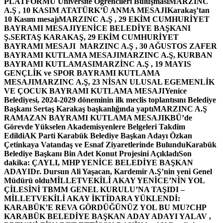
PLATFORMU Üniversite Öğrencileri Buluşması
MARZINC
A.Ş , 10 KASIM ATATÜRK’Ü ANMA MESAJI
Karakaş’tan
10 Kasım mesajı
MARZINC A.Ş , 29 EKİM CUMHURİYET
BAYRAMI MESAJI
YENİCE BELEDİYE BAŞKANI
Ş.SERTAŞ KARAKAŞ, 29 EKİM CUMHURİYET
BAYRAMI MESAJI
MARZINC A.Ş , 30 AĞUSTOS ZAFER
BAYRAMI KUTLAMA MESAJI
MARZINC A.Ş, KURBAN
BAYRAMI KUTLAMASI
MARZİNC A.Ş , 19 MAYIS
GENÇLİK ve SPOR BAYRAMI KUTLAMA
MESAJI
MARZINC A.Ş, 23 NİSAN ULUSAL EGEMENLİK
VE ÇOCUK BAYRAMI KUTLAMA MESAJI
Yenice
Belediyesi, 2024-2029 döneminin ilk meclis toplantısını Belediye
Başkanı Sertaş Karakaş başkanlığında yaptı
MARZINC A.Ş
RAMAZAN BAYRAMI KUTLAMA MESAJI
KBÜ’de
Görevde Yükselen Akademisyenlere Belgeleri Takdim
Edildi
AK Parti Karabük Belediye Başkan Adayı Özkan
Çetinkaya Vatandaş ve Esnaf Ziyaretlerinde Bulundu
Karabük
Belediye Başkanı Bin Adet Konut Projesini Açıkladı
Son
dakika: ÇAYLI, MHP YENİCE BELEDİYE BAŞKAN
ADAYI
Dr. Dursun Ali Yaşacan, Kardemir A.Ş’nin yeni Genel
Müdürü oldu
MİLLETVEKİLİ AKAY YENİCE’NİN YOL
ÇİLESİNİ TBMM GENEL KURULU’NA TAŞIDI –
MİLLETVEKİLİ AKAY İKTİDARA YÜKLENDİ:
KARABÜK’E REVA GÖRDÜĞÜNÜZ YOL BU MU?
CHP
KARABÜK BELEDİYE BAŞKAN ADAY ADAYI YALAV ,