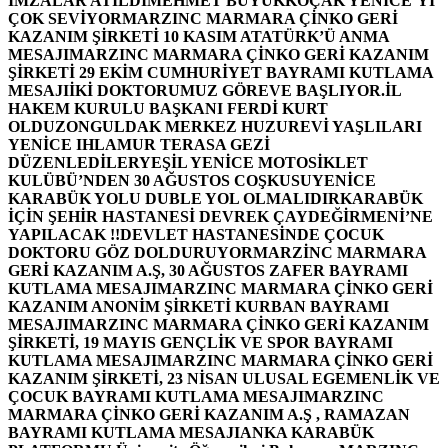
İMZALAR ATILDI
MEHMET BÜYÜKKOÇAK YENİCE’Yİ
ÇOK SEVİYOR
MARZINC MARMARA ÇİNKO GERİ
KAZANIM ŞİRKETİ 10 KASIM ATATÜRK’Ü ANMA
MESAJI
MARZINC MARMARA ÇİNKO GERİ KAZANIM
ŞİRKETİ 29 EKİM CUMHURİYET BAYRAMI KUTLAMA
MESAJI
İKİ DOKTORUMUZ GÖREVE BAŞLIYOR.
İL
HAKEM KURULU BAŞKANI FERDİ KURT
OLDU
ZONGULDAK MERKEZ HUZUREVİ YAŞLILARI
YENİCE IHLAMUR TERASA GEZİ
DÜZENLEDİLER
YEŞİL YENİCE MOTOSİKLET
KULÜBÜ’NDEN 30 AĞUSTOS COŞKUSU
YENİCE
KARABÜK YOLU DUBLE YOL OLMALIDIR
KARABÜK
İÇİN ŞEHİR HASTANESİ DEVREK ÇAYDEĞİRMENİ’NE
YAPILACAK !!
DEVLET HASTANESİNDE ÇOCUK
DOKTORU GÖZ DOLDURUYOR
MARZİNC MARMARA
GERİ KAZANIM A.Ş, 30 AĞUSTOS ZAFER BAYRAMI
KUTLAMA MESAJI
MARZINC MARMARA ÇİNKO GERİ
KAZANIM ANONİM ŞİRKETİ KURBAN BAYRAMI
MESAJI
MARZINC MARMARA ÇİNKO GERİ KAZANIM
ŞİRKETİ, 19 MAYIS GENÇLİK VE SPOR BAYRAMI
KUTLAMA MESAJI
MARZINC MARMARA ÇİNKO GERİ
KAZANIM ŞİRKETİ, 23 NİSAN ULUSAL EGEMENLİK VE
ÇOCUK BAYRAMI KUTLAMA MESAJI
MARZINC
MARMARA ÇİNKO GERİ KAZANIM A.Ş , RAMAZAN
BAYRAMI KUTLAMA MESAJI
ANKA KARABÜK