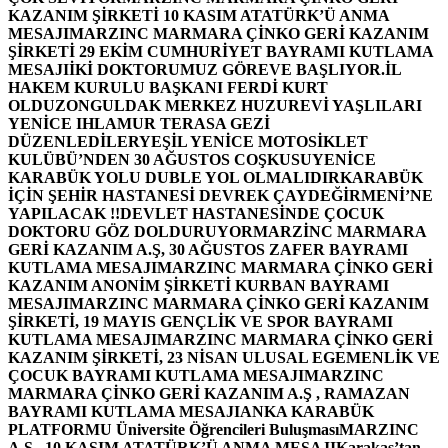
KAZANIM ŞİRKETİ 10 KASIM ATATÜRK’Ü ANMA
MESAJI
MARZINC MARMARA ÇİNKO GERİ KAZANIM
ŞİRKETİ 29 EKİM CUMHURİYET BAYRAMI KUTLAMA
MESAJI
İKİ DOKTORUMUZ GÖREVE BAŞLIYOR.
İL
HAKEM KURULU BAŞKANI FERDİ KURT
OLDU
ZONGULDAK MERKEZ HUZUREVİ YAŞLILARI
YENİCE IHLAMUR TERASA GEZİ
DÜZENLEDİLER
YEŞİL YENİCE MOTOSİKLET
KULÜBÜ’NDEN 30 AĞUSTOS COŞKUSU
YENİCE
KARABÜK YOLU DUBLE YOL OLMALIDIR
KARABÜK
İÇİN ŞEHİR HASTANESİ DEVREK ÇAYDEĞİRMENİ’NE
YAPILACAK !!
DEVLET HASTANESİNDE ÇOCUK
DOKTORU GÖZ DOLDURUYOR
MARZİNC MARMARA
GERİ KAZANIM A.Ş, 30 AĞUSTOS ZAFER BAYRAMI
KUTLAMA MESAJI
MARZINC MARMARA ÇİNKO GERİ
KAZANIM ANONİM ŞİRKETİ KURBAN BAYRAMI
MESAJI
MARZINC MARMARA ÇİNKO GERİ KAZANIM
ŞİRKETİ, 19 MAYIS GENÇLİK VE SPOR BAYRAMI
KUTLAMA MESAJI
MARZINC MARMARA ÇİNKO GERİ
KAZANIM ŞİRKETİ, 23 NİSAN ULUSAL EGEMENLİK VE
ÇOCUK BAYRAMI KUTLAMA MESAJI
MARZINC
MARMARA ÇİNKO GERİ KAZANIM A.Ş , RAMAZAN
BAYRAMI KUTLAMA MESAJI
ANKA KARABÜK
PLATFORMU Üniversite Öğrencileri Buluşması
MARZINC
A.Ş , 10 KASIM ATATÜRK’Ü ANMA MESAJI
Karakaş’tan