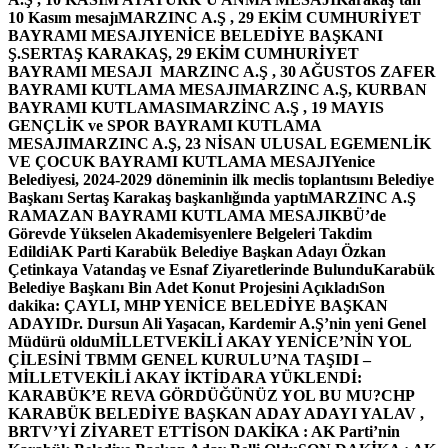
10 Kasım mesajı
MARZINC A.Ş , 29 EKİM CUMHURİYET
BAYRAMI MESAJI
YENİCE BELEDİYE BAŞKANI
Ş.SERTAŞ KARAKAŞ, 29 EKİM CUMHURİYET
BAYRAMI MESAJI
MARZINC A.Ş , 30 AĞUSTOS ZAFER
BAYRAMI KUTLAMA MESAJI
MARZINC A.Ş, KURBAN
BAYRAMI KUTLAMASI
MARZİNC A.Ş , 19 MAYIS
GENÇLİK ve SPOR BAYRAMI KUTLAMA
MESAJI
MARZINC A.Ş, 23 NİSAN ULUSAL EGEMENLİK
VE ÇOCUK BAYRAMI KUTLAMA MESAJI
Yenice
Belediyesi, 2024-2029 döneminin ilk meclis toplantısını Belediye
Başkanı Sertaş Karakaş başkanlığında yaptı
MARZINC A.Ş
RAMAZAN BAYRAMI KUTLAMA MESAJI
KBÜ’de
Görevde Yükselen Akademisyenlere Belgeleri Takdim
Edildi
AK Parti Karabük Belediye Başkan Adayı Özkan
Çetinkaya Vatandaş ve Esnaf Ziyaretlerinde Bulundu
Karabük
Belediye Başkanı Bin Adet Konut Projesini Açıkladı
Son
dakika: ÇAYLI, MHP YENİCE BELEDİYE BAŞKAN
ADAYI
Dr. Dursun Ali Yaşacan, Kardemir A.Ş’nin yeni Genel
Müdürü oldu
MİLLETVEKİLİ AKAY YENİCE’NİN YOL
ÇİLESİNİ TBMM GENEL KURULU’NA TAŞIDI –
MİLLETVEKİLİ AKAY İKTİDARA YÜKLENDİ:
KARABÜK’E REVA GÖRDÜĞÜNÜZ YOL BU MU?
CHP
KARABÜK BELEDİYE BAŞKAN ADAY ADAYI YALAV ,
BRTV’Yİ ZİYARET ETTİ
SON DAKİKA : AK Parti’nin