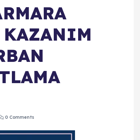
ARMARA
 KAZANIM
RBAN
UTLAMA
0 Comments