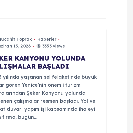
Mücahit Toprak
Haberler
ziran 15, 2026
3353 views
KER KANYONU YOLUNDA
LIŞMALAR BAŞLADI
3 yılında yaşanan sel felaketinde büyük
ar gören Yenice’nin önemli turizm
talarından Şeker Kanyonu yolunda
lenen çalışmalar resmen başladı. Yol ve
nat duvarı yapım işi kapsamında ihaleyi
n firma, bugün…