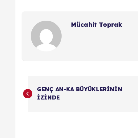
Mücahit Toprak
Y
GENÇ AN-KA BÜYÜKLERİNİN
a
İZİNDE
z
ı