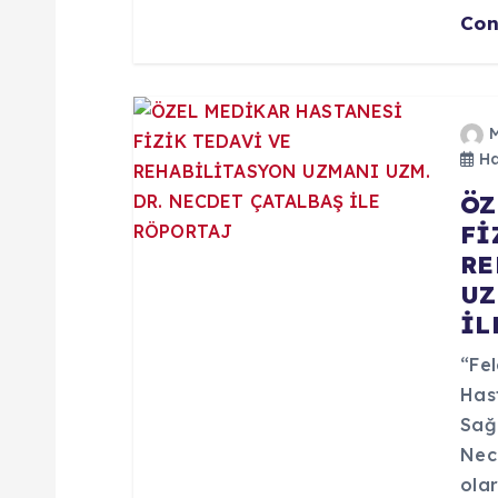
Con
i
Ha
ÖZ
Fİ
RE
UZ
İL
“Fel
Has
Sağl
Nec
olar