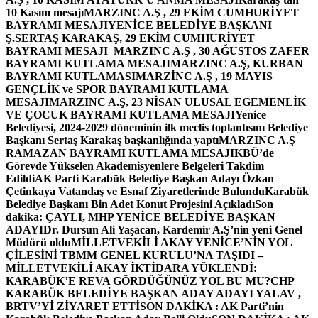
10 Kasım mesajı
MARZINC A.Ş , 29 EKİM CUMHURİYET
BAYRAMI MESAJI
YENİCE BELEDİYE BAŞKANI
Ş.SERTAŞ KARAKAŞ, 29 EKİM CUMHURİYET
BAYRAMI MESAJI
MARZINC A.Ş , 30 AĞUSTOS ZAFER
BAYRAMI KUTLAMA MESAJI
MARZINC A.Ş, KURBAN
BAYRAMI KUTLAMASI
MARZİNC A.Ş , 19 MAYIS
GENÇLİK ve SPOR BAYRAMI KUTLAMA
MESAJI
MARZINC A.Ş, 23 NİSAN ULUSAL EGEMENLİK
VE ÇOCUK BAYRAMI KUTLAMA MESAJI
Yenice
Belediyesi, 2024-2029 döneminin ilk meclis toplantısını Belediye
Başkanı Sertaş Karakaş başkanlığında yaptı
MARZINC A.Ş
RAMAZAN BAYRAMI KUTLAMA MESAJI
KBÜ’de
Görevde Yükselen Akademisyenlere Belgeleri Takdim
Edildi
AK Parti Karabük Belediye Başkan Adayı Özkan
Çetinkaya Vatandaş ve Esnaf Ziyaretlerinde Bulundu
Karabük
Belediye Başkanı Bin Adet Konut Projesini Açıkladı
Son
dakika: ÇAYLI, MHP YENİCE BELEDİYE BAŞKAN
ADAYI
Dr. Dursun Ali Yaşacan, Kardemir A.Ş’nin yeni Genel
Müdürü oldu
MİLLETVEKİLİ AKAY YENİCE’NİN YOL
ÇİLESİNİ TBMM GENEL KURULU’NA TAŞIDI –
MİLLETVEKİLİ AKAY İKTİDARA YÜKLENDİ:
KARABÜK’E REVA GÖRDÜĞÜNÜZ YOL BU MU?
CHP
KARABÜK BELEDİYE BAŞKAN ADAY ADAYI YALAV ,
BRTV’Yİ ZİYARET ETTİ
SON DAKİKA : AK Parti’nin