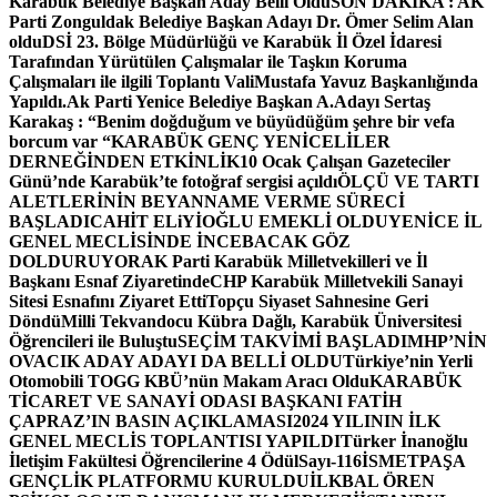
Karabük Belediye Başkan Aday Belli Oldu
SON DAKİKA : AK
Parti Zonguldak Belediye Başkan Adayı Dr. Ömer Selim Alan
oldu
DSİ 23. Bölge Müdürlüğü ve Karabük İl Özel İdaresi
Tarafından Yürütülen Çalışmalar ile Taşkın Koruma
Çalışmaları ile ilgili Toplantı ValiMustafa Yavuz Başkanlığında
Yapıldı.
Ak Parti Yenice Belediye Başkan A.Adayı Sertaş
Karakaş : “Benim doğduğum ve büyüdüğüm şehre bir vefa
borcum var “
KARABÜK GENÇ YENİCELİLER
DERNEĞİNDEN ETKİNLİK
10 Ocak Çalışan Gazeteciler
Günü’nde Karabük’te fotoğraf sergisi açıldı
ÖLÇÜ VE TARTI
ALETLERİNİN BEYANNAME VERME SÜRECİ
BAŞLADI
CAHİT ELiYİOĞLU EMEKLİ OLDU
YENİCE İL
GENEL MECLİSİNDE İNCEBACAK GÖZ
DOLDURUYOR
AK Parti Karabük Milletvekilleri ve İl
Başkanı Esnaf Ziyaretinde
CHP Karabük Milletvekili Sanayi
Sitesi Esnafını Ziyaret Etti
Topçu Siyaset Sahnesine Geri
Döndü
Milli Tekvandocu Kübra Dağlı, Karabük Üniversitesi
Öğrencileri ile Buluştu
SEÇİM TAKVİMİ BAŞLADI
MHP’NİN
OVACIK ADAY ADAYI DA BELLİ OLDU
Türkiye’nin Yerli
Otomobili TOGG KBÜ’nün Makam Aracı Oldu
KARABÜK
TİCARET VE SANAYİ ODASI BAŞKANI FATİH
ÇAPRAZ’IN BASIN AÇIKLAMASI
2024 YILININ İLK
GENEL MECLİS TOPLANTISI YAPILDI
Türker İnanoğlu
İletişim Fakültesi Öğrencilerine 4 Ödül
Sayı-116
İSMETPAŞA
GENÇLİK PLATFORMU KURULDU
İLKBAL ÖREN