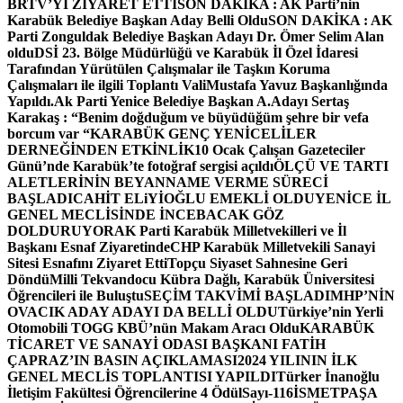
BRTV’Yİ ZİYARET ETTİ
SON DAKİKA : AK Parti’nin
Karabük Belediye Başkan Aday Belli Oldu
SON DAKİKA : AK
Parti Zonguldak Belediye Başkan Adayı Dr. Ömer Selim Alan
oldu
DSİ 23. Bölge Müdürlüğü ve Karabük İl Özel İdaresi
Tarafından Yürütülen Çalışmalar ile Taşkın Koruma
Çalışmaları ile ilgili Toplantı ValiMustafa Yavuz Başkanlığında
Yapıldı.
Ak Parti Yenice Belediye Başkan A.Adayı Sertaş
Karakaş : “Benim doğduğum ve büyüdüğüm şehre bir vefa
borcum var “
KARABÜK GENÇ YENİCELİLER
DERNEĞİNDEN ETKİNLİK
10 Ocak Çalışan Gazeteciler
Günü’nde Karabük’te fotoğraf sergisi açıldı
ÖLÇÜ VE TARTI
ALETLERİNİN BEYANNAME VERME SÜRECİ
BAŞLADI
CAHİT ELiYİOĞLU EMEKLİ OLDU
YENİCE İL
GENEL MECLİSİNDE İNCEBACAK GÖZ
DOLDURUYOR
AK Parti Karabük Milletvekilleri ve İl
Başkanı Esnaf Ziyaretinde
CHP Karabük Milletvekili Sanayi
Sitesi Esnafını Ziyaret Etti
Topçu Siyaset Sahnesine Geri
Döndü
Milli Tekvandocu Kübra Dağlı, Karabük Üniversitesi
Öğrencileri ile Buluştu
SEÇİM TAKVİMİ BAŞLADI
MHP’NİN
OVACIK ADAY ADAYI DA BELLİ OLDU
Türkiye’nin Yerli
Otomobili TOGG KBÜ’nün Makam Aracı Oldu
KARABÜK
TİCARET VE SANAYİ ODASI BAŞKANI FATİH
ÇAPRAZ’IN BASIN AÇIKLAMASI
2024 YILININ İLK
GENEL MECLİS TOPLANTISI YAPILDI
Türker İnanoğlu
İletişim Fakültesi Öğrencilerine 4 Ödül
Sayı-116
İSMETPAŞA