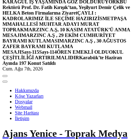
KARAGÜL İŞ YAŞAMINDA GÖZ DOLDURUYOR
KBÜ
Rektörü Prof. Dr. Fatih Kırışık’tan, Yeşilyurt Demir Çelik ve
HELKA Beton Firmalarına Ziyaret
ÇAYLI :
KADROLARIMIZ İLE SEÇİME HAZIRIZ
İSMETPAŞA
MMAHALLESİ MUHTAR ADAYI MURAT
TOPRAK
MARZINC A.Ş, 10 KASIM ATATÜRK’Ü ANMA
MESAJI
MARZINC A.Ş , 29 EKİM CUMHURİYET
BAYRAMI KUTLAMASI
MARZINC A.Ş , 30 AĞUSTOS
ZAFER BAYRAMI KUTLAMA
MESAJI
Sayı-115
Sayı-114
ÖREN EMEKLİ OLDU
OKUL
ÇEŞİTLİLİĞİ ARTIRILMALIDIR
Karabük’te Haziran
Ayında 197 Konut Satıldı
Cum. Ağu 7th, 2026
Hakkımızda
Köşe Yazarları
Dosyalar
Webmail
Site Haritası
İletişim
Ajans Yenice - Toprak Medya