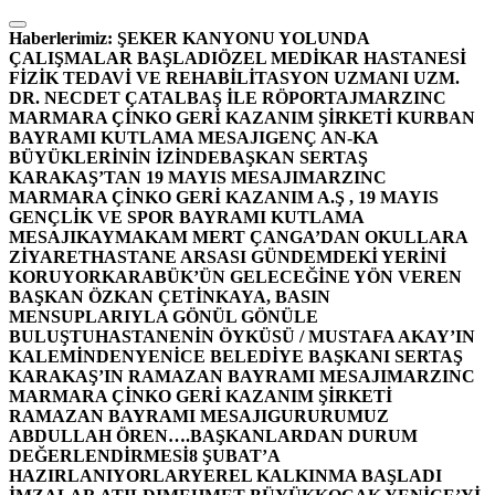
İçeriğe
atla
Haberlerimiz:
ŞEKER KANYONU YOLUNDA
ÇALIŞMALAR BAŞLADI
ÖZEL MEDİKAR HASTANESİ
FİZİK TEDAVİ VE REHABİLİTASYON UZMANI UZM.
DR. NECDET ÇATALBAŞ İLE RÖPORTAJ
MARZINC
MARMARA ÇİNKO GERİ KAZANIM ŞİRKETİ KURBAN
BAYRAMI KUTLAMA MESAJI
GENÇ AN-KA
BÜYÜKLERİNİN İZİNDE
BAŞKAN SERTAŞ
KARAKAŞ’TAN 19 MAYIS MESAJI
MARZINC
MARMARA ÇİNKO GERİ KAZANIM A.Ş , 19 MAYIS
GENÇLİK VE SPOR BAYRAMI KUTLAMA
MESAJI
KAYMAKAM MERT ÇANGA’DAN OKULLARA
ZİYARET
HASTANE ARSASI GÜNDEMDEKİ YERİNİ
KORUYOR
KARABÜK’ÜN GELECEĞİNE YÖN VEREN
BAŞKAN ÖZKAN ÇETİNKAYA, BASIN
MENSUPLARIYLA GÖNÜL GÖNÜLE
BULUŞTU
HASTANENİN ÖYKÜSÜ / MUSTAFA AKAY’IN
KALEMİNDEN
YENİCE BELEDİYE BAŞKANI SERTAŞ
KARAKAŞ’IN RAMAZAN BAYRAMI MESAJI
MARZINC
MARMARA ÇİNKO GERİ KAZANIM ŞİRKETİ
RAMAZAN BAYRAMI MESAJI
GURURUMUZ
ABDULLAH ÖREN….
BAŞKANLARDAN DURUM
DEĞERLENDİRMESİ
8 ŞUBAT’A
HAZIRLANIYORLAR
YEREL KALKINMA BAŞLADI