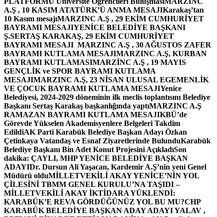
PLATFORMU Üniversite Öğrencileri Buluşması
MARZINC
A.Ş , 10 KASIM ATATÜRK’Ü ANMA MESAJI
Karakaş’tan
10 Kasım mesajı
MARZINC A.Ş , 29 EKİM CUMHURİYET
BAYRAMI MESAJI
YENİCE BELEDİYE BAŞKANI
Ş.SERTAŞ KARAKAŞ, 29 EKİM CUMHURİYET
BAYRAMI MESAJI
MARZINC A.Ş , 30 AĞUSTOS ZAFER
BAYRAMI KUTLAMA MESAJI
MARZINC A.Ş, KURBAN
BAYRAMI KUTLAMASI
MARZİNC A.Ş , 19 MAYIS
GENÇLİK ve SPOR BAYRAMI KUTLAMA
MESAJI
MARZINC A.Ş, 23 NİSAN ULUSAL EGEMENLİK
VE ÇOCUK BAYRAMI KUTLAMA MESAJI
Yenice
Belediyesi, 2024-2029 döneminin ilk meclis toplantısını Belediye
Başkanı Sertaş Karakaş başkanlığında yaptı
MARZINC A.Ş
RAMAZAN BAYRAMI KUTLAMA MESAJI
KBÜ’de
Görevde Yükselen Akademisyenlere Belgeleri Takdim
Edildi
AK Parti Karabük Belediye Başkan Adayı Özkan
Çetinkaya Vatandaş ve Esnaf Ziyaretlerinde Bulundu
Karabük
Belediye Başkanı Bin Adet Konut Projesini Açıkladı
Son
dakika: ÇAYLI, MHP YENİCE BELEDİYE BAŞKAN
ADAYI
Dr. Dursun Ali Yaşacan, Kardemir A.Ş’nin yeni Genel
Müdürü oldu
MİLLETVEKİLİ AKAY YENİCE’NİN YOL
ÇİLESİNİ TBMM GENEL KURULU’NA TAŞIDI –
MİLLETVEKİLİ AKAY İKTİDARA YÜKLENDİ:
KARABÜK’E REVA GÖRDÜĞÜNÜZ YOL BU MU?
CHP
KARABÜK BELEDİYE BAŞKAN ADAY ADAYI YALAV ,