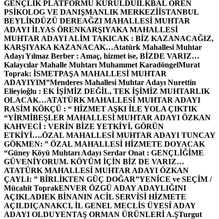
GENÇLİK PLATFORMU KURULDU
İLKBAL ÖREN
PSİKOLOG VE DANIŞMANLIK MERKEZİ
İSTANBUL
BEYLİKDÜZÜ DEREAĞZI MAHALLESİ MUHTAR
ADAYI İLYAS ÖREN
KARŞIYAKA MAHALLESİ
MUHTAR ADAYI ALİM TAKICAK : BİZ KAZANACAĞIZ,
KARŞIYAKA KAZANACAK…
Atatürk Mahallesi Muhtar
Adayı Yılmaz Berber : Amaç, hizmet ise, BİZDE VARIZ…
Kalaycılar Mahalle Muhtarı Muhammet Karadöngel
Murat
Toprak: İSMETPAŞA MAHALLESİ MUHTAR
ADAYIYIM”
Menderes Mahallesi Muhtar Adayı Nurettin
Elieyioğlu : EK İŞİMİZ DEĞİL, TEK İŞİMİZ MUHTARLIK
OLACAK…
ATATÜRK MAHALLESİ MUHTAR ADAYI
RASİM KÖKÇÜ : “ HİZMET AŞKI İLE YOLA ÇIKTIK
“
YİRMİBEŞLER MAHALLESİ MUHTAR ADAYI ÖZKAN
KAHVECİ : VERİN BİZE YETKİYİ, GÖRÜN
ETKİYİ….
ÖZAL MAHALLESİ MUHTAR ADAYI TUNCAY
GÖKMEN: ” ÖZAL MAHALLESİ HİZMETE DOYACAK
“
Güney Köyü Muhtarı Adayı Serdar Onat : GENÇLİĞİME
GÜVENİYORUM. KÖYÜM İÇİN BİZ DE VARIZ…
ATATÜRK MAHALLESİ MUHTAR ADAYI ÖZKAN
ÇAYLI: ” BİRLİKTEN GÜÇ DOĞAR”
YENİCE ve SEÇİM /
Mücahit Toprak
ENVER ÖZGÜ ADAY ADAYLIĞINI
AÇIKLADI
EK BİNANIN ACİL SERVİSİ HİZMETE
AÇILDI
ÇANAKCI, İL GENEL MECLİS ÜYESİ ADAY
ADAYI OLDU
YENTAŞ ORMAN ÜRÜNLERİ A.Ş
Turgut