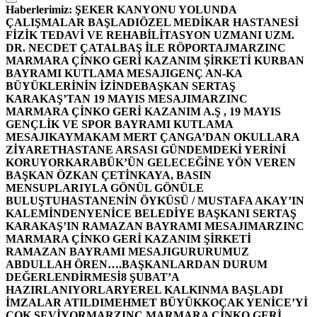
Haberlerimiz:
ŞEKER KANYONU YOLUNDA
ÇALIŞMALAR BAŞLADI
ÖZEL MEDİKAR HASTANESİ
FİZİK TEDAVİ VE REHABİLİTASYON UZMANI UZM.
DR. NECDET ÇATALBAŞ İLE RÖPORTAJ
MARZINC
MARMARA ÇİNKO GERİ KAZANIM ŞİRKETİ KURBAN
BAYRAMI KUTLAMA MESAJI
GENÇ AN-KA
BÜYÜKLERİNİN İZİNDE
BAŞKAN SERTAŞ
KARAKAŞ’TAN 19 MAYIS MESAJI
MARZINC
MARMARA ÇİNKO GERİ KAZANIM A.Ş , 19 MAYIS
GENÇLİK VE SPOR BAYRAMI KUTLAMA
MESAJI
KAYMAKAM MERT ÇANGA’DAN OKULLARA
ZİYARET
HASTANE ARSASI GÜNDEMDEKİ YERİNİ
KORUYOR
KARABÜK’ÜN GELECEĞİNE YÖN VEREN
BAŞKAN ÖZKAN ÇETİNKAYA, BASIN
MENSUPLARIYLA GÖNÜL GÖNÜLE
BULUŞTU
HASTANENİN ÖYKÜSÜ / MUSTAFA AKAY’IN
KALEMİNDEN
YENİCE BELEDİYE BAŞKANI SERTAŞ
KARAKAŞ’IN RAMAZAN BAYRAMI MESAJI
MARZINC
MARMARA ÇİNKO GERİ KAZANIM ŞİRKETİ
RAMAZAN BAYRAMI MESAJI
GURURUMUZ
ABDULLAH ÖREN….
BAŞKANLARDAN DURUM
DEĞERLENDİRMESİ
8 ŞUBAT’A
HAZIRLANIYORLAR
YEREL KALKINMA BAŞLADI
İMZALAR ATILDI
MEHMET BÜYÜKKOÇAK YENİCE’Yİ
ÇOK SEVİYOR
MARZINC MARMARA ÇİNKO GERİ