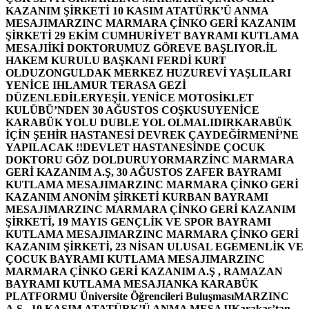
KAZANIM ŞİRKETİ 10 KASIM ATATÜRK’Ü ANMA
MESAJI
MARZINC MARMARA ÇİNKO GERİ KAZANIM
ŞİRKETİ 29 EKİM CUMHURİYET BAYRAMI KUTLAMA
MESAJI
İKİ DOKTORUMUZ GÖREVE BAŞLIYOR.
İL
HAKEM KURULU BAŞKANI FERDİ KURT
OLDU
ZONGULDAK MERKEZ HUZUREVİ YAŞLILARI
YENİCE IHLAMUR TERASA GEZİ
DÜZENLEDİLER
YEŞİL YENİCE MOTOSİKLET
KULÜBÜ’NDEN 30 AĞUSTOS COŞKUSU
YENİCE
KARABÜK YOLU DUBLE YOL OLMALIDIR
KARABÜK
İÇİN ŞEHİR HASTANESİ DEVREK ÇAYDEĞİRMENİ’NE
YAPILACAK !!
DEVLET HASTANESİNDE ÇOCUK
DOKTORU GÖZ DOLDURUYOR
MARZİNC MARMARA
GERİ KAZANIM A.Ş, 30 AĞUSTOS ZAFER BAYRAMI
KUTLAMA MESAJI
MARZINC MARMARA ÇİNKO GERİ
KAZANIM ANONİM ŞİRKETİ KURBAN BAYRAMI
MESAJI
MARZINC MARMARA ÇİNKO GERİ KAZANIM
ŞİRKETİ, 19 MAYIS GENÇLİK VE SPOR BAYRAMI
KUTLAMA MESAJI
MARZINC MARMARA ÇİNKO GERİ
KAZANIM ŞİRKETİ, 23 NİSAN ULUSAL EGEMENLİK VE
ÇOCUK BAYRAMI KUTLAMA MESAJI
MARZINC
MARMARA ÇİNKO GERİ KAZANIM A.Ş , RAMAZAN
BAYRAMI KUTLAMA MESAJI
ANKA KARABÜK
PLATFORMU Üniversite Öğrencileri Buluşması
MARZINC
A.Ş , 10 KASIM ATATÜRK’Ü ANMA MESAJI
Karakaş’tan