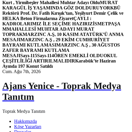
Kurt , Yirmibeşler Mahallesi Muhtar Adayı Oldu
MURAT
KARAGÜL İŞ YAŞAMINDA GÖZ DOLDURUYOR
KBÜ
Rektörü Prof. Dr. Fatih Kırışık’tan, Yeşilyurt Demir Çelik ve
HELKA Beton Firmalarına Ziyaret
ÇAYLI :
KADROLARIMIZ İLE SEÇİME HAZIRIZ
İSMETPAŞA
MMAHALLESİ MUHTAR ADAYI MURAT
TOPRAK
MARZINC A.Ş, 10 KASIM ATATÜRK’Ü ANMA
MESAJI
MARZINC A.Ş , 29 EKİM CUMHURİYET
BAYRAMI KUTLAMASI
MARZINC A.Ş , 30 AĞUSTOS
ZAFER BAYRAMI KUTLAMA
MESAJI
Sayı-115
Sayı-114
ÖREN EMEKLİ OLDU
OKUL
ÇEŞİTLİLİĞİ ARTIRILMALIDIR
Karabük’te Haziran
Ayında 197 Konut Satıldı
Cum. Ağu 7th, 2026
Ajans Yenice - Toprak Medya
Tanıtım
Toprak Medya Tanıtım
Hakkımızda
Köşe Yazarları
Dosyalar