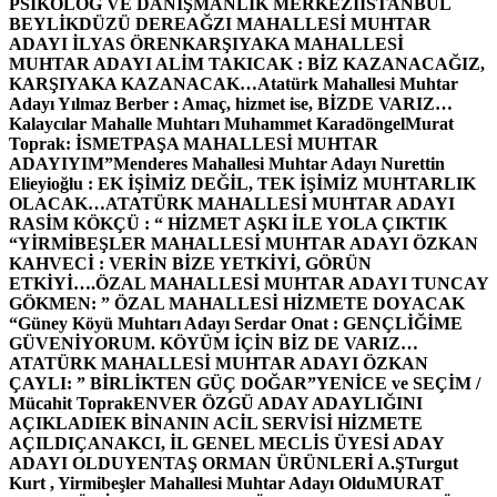
PSİKOLOG VE DANIŞMANLIK MERKEZİ
İSTANBUL
BEYLİKDÜZÜ DEREAĞZI MAHALLESİ MUHTAR
ADAYI İLYAS ÖREN
KARŞIYAKA MAHALLESİ
MUHTAR ADAYI ALİM TAKICAK : BİZ KAZANACAĞIZ,
KARŞIYAKA KAZANACAK…
Atatürk Mahallesi Muhtar
Adayı Yılmaz Berber : Amaç, hizmet ise, BİZDE VARIZ…
Kalaycılar Mahalle Muhtarı Muhammet Karadöngel
Murat
Toprak: İSMETPAŞA MAHALLESİ MUHTAR
ADAYIYIM”
Menderes Mahallesi Muhtar Adayı Nurettin
Elieyioğlu : EK İŞİMİZ DEĞİL, TEK İŞİMİZ MUHTARLIK
OLACAK…
ATATÜRK MAHALLESİ MUHTAR ADAYI
RASİM KÖKÇÜ : “ HİZMET AŞKI İLE YOLA ÇIKTIK
“
YİRMİBEŞLER MAHALLESİ MUHTAR ADAYI ÖZKAN
KAHVECİ : VERİN BİZE YETKİYİ, GÖRÜN
ETKİYİ….
ÖZAL MAHALLESİ MUHTAR ADAYI TUNCAY
GÖKMEN: ” ÖZAL MAHALLESİ HİZMETE DOYACAK
“
Güney Köyü Muhtarı Adayı Serdar Onat : GENÇLİĞİME
GÜVENİYORUM. KÖYÜM İÇİN BİZ DE VARIZ…
ATATÜRK MAHALLESİ MUHTAR ADAYI ÖZKAN
ÇAYLI: ” BİRLİKTEN GÜÇ DOĞAR”
YENİCE ve SEÇİM /
Mücahit Toprak
ENVER ÖZGÜ ADAY ADAYLIĞINI
AÇIKLADI
EK BİNANIN ACİL SERVİSİ HİZMETE
AÇILDI
ÇANAKCI, İL GENEL MECLİS ÜYESİ ADAY
ADAYI OLDU
YENTAŞ ORMAN ÜRÜNLERİ A.Ş
Turgut
Kurt , Yirmibeşler Mahallesi Muhtar Adayı Oldu
MURAT