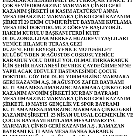
İMZALAR ATILDI
MEHMET BÜYÜKKOÇAK YENİCE’Yİ
ÇOK SEVİYOR
MARZINC MARMARA ÇİNKO GERİ
KAZANIM ŞİRKETİ 10 KASIM ATATÜRK’Ü ANMA
MESAJI
MARZINC MARMARA ÇİNKO GERİ KAZANIM
ŞİRKETİ 29 EKİM CUMHURİYET BAYRAMI KUTLAMA
MESAJI
İKİ DOKTORUMUZ GÖREVE BAŞLIYOR.
İL
HAKEM KURULU BAŞKANI FERDİ KURT
OLDU
ZONGULDAK MERKEZ HUZUREVİ YAŞLILARI
YENİCE IHLAMUR TERASA GEZİ
DÜZENLEDİLER
YEŞİL YENİCE MOTOSİKLET
KULÜBÜ’NDEN 30 AĞUSTOS COŞKUSU
YENİCE
KARABÜK YOLU DUBLE YOL OLMALIDIR
KARABÜK
İÇİN ŞEHİR HASTANESİ DEVREK ÇAYDEĞİRMENİ’NE
YAPILACAK !!
DEVLET HASTANESİNDE ÇOCUK
DOKTORU GÖZ DOLDURUYOR
MARZİNC MARMARA
GERİ KAZANIM A.Ş, 30 AĞUSTOS ZAFER BAYRAMI
KUTLAMA MESAJI
MARZINC MARMARA ÇİNKO GERİ
KAZANIM ANONİM ŞİRKETİ KURBAN BAYRAMI
MESAJI
MARZINC MARMARA ÇİNKO GERİ KAZANIM
ŞİRKETİ, 19 MAYIS GENÇLİK VE SPOR BAYRAMI
KUTLAMA MESAJI
MARZINC MARMARA ÇİNKO GERİ
KAZANIM ŞİRKETİ, 23 NİSAN ULUSAL EGEMENLİK VE
ÇOCUK BAYRAMI KUTLAMA MESAJI
MARZINC
MARMARA ÇİNKO GERİ KAZANIM A.Ş , RAMAZAN
BAYRAMI KUTLAMA MESAJI
ANKA KARABÜK