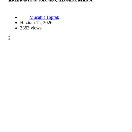
ŞEKER KANYONU YOLUNDA ÇALIŞMALAR BAŞLADI
Mücahit Toprak
Haziran 15, 2026
3353 views
2