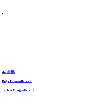
azbildik
Yazı
Doğa Fotoğrafları – 1
gezinmesi
Turizm Fotoğrafları – 1