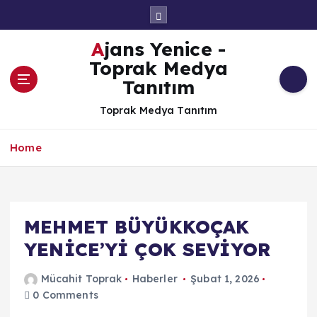
İ
ç
e
Ajans Yenice -
r
Toprak Medya
i
Tanıtım
ğ
e
Toprak Medya Tanıtım
a
t
Home
l
a
MEHMET BÜYÜKKOÇAK
YENİCE’Yİ ÇOK SEVİYOR
Mücahit Toprak
Haberler
Şubat 1, 2026
0 Comments