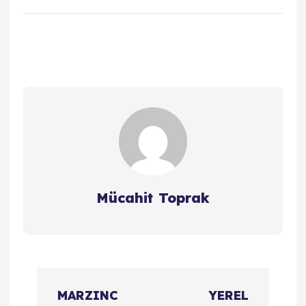
Mücahit Toprak
Y
MARZINC
YEREL