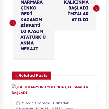
a
MARMARA
KALKINMA
ÇİNKO
BAŞLADI
z
GERİ
İMZALAR
KAZANIM
ATILDI
ı
ŞİRKETİ
10 KASIM
g
ATATÜRK’Ü
ANMA
e
MESAJI
z
i
Related Posts
n
m
Mücahit Toprak
Haberler
Haziran 15, 2026
3367 views