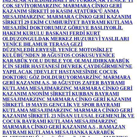
İMZALAR ATILDI
MEHMET BÜYÜKKOÇAK YENİCE’Yİ
ÇOK SEVİYOR
MARZINC MARMARA ÇİNKO GERİ
KAZANIM ŞİRKETİ 10 KASIM ATATÜRK’Ü ANMA
MESAJI
MARZINC MARMARA ÇİNKO GERİ KAZANIM
ŞİRKETİ 29 EKİM CUMHURİYET BAYRAMI KUTLAMA
MESAJI
İKİ DOKTORUMUZ GÖREVE BAŞLIYOR.
İL
HAKEM KURULU BAŞKANI FERDİ KURT
OLDU
ZONGULDAK MERKEZ HUZUREVİ YAŞLILARI
YENİCE IHLAMUR TERASA GEZİ
DÜZENLEDİLER
YEŞİL YENİCE MOTOSİKLET
KULÜBÜ’NDEN 30 AĞUSTOS COŞKUSU
YENİCE
KARABÜK YOLU DUBLE YOL OLMALIDIR
KARABÜK
İÇİN ŞEHİR HASTANESİ DEVREK ÇAYDEĞİRMENİ’NE
YAPILACAK !!
DEVLET HASTANESİNDE ÇOCUK
DOKTORU GÖZ DOLDURUYOR
MARZİNC MARMARA
GERİ KAZANIM A.Ş, 30 AĞUSTOS ZAFER BAYRAMI
KUTLAMA MESAJI
MARZINC MARMARA ÇİNKO GERİ
KAZANIM ANONİM ŞİRKETİ KURBAN BAYRAMI
MESAJI
MARZINC MARMARA ÇİNKO GERİ KAZANIM
ŞİRKETİ, 19 MAYIS GENÇLİK VE SPOR BAYRAMI
KUTLAMA MESAJI
MARZINC MARMARA ÇİNKO GERİ
KAZANIM ŞİRKETİ, 23 NİSAN ULUSAL EGEMENLİK VE
ÇOCUK BAYRAMI KUTLAMA MESAJI
MARZINC
MARMARA ÇİNKO GERİ KAZANIM A.Ş , RAMAZAN
BAYRAMI KUTLAMA MESAJI
ANKA KARABÜK