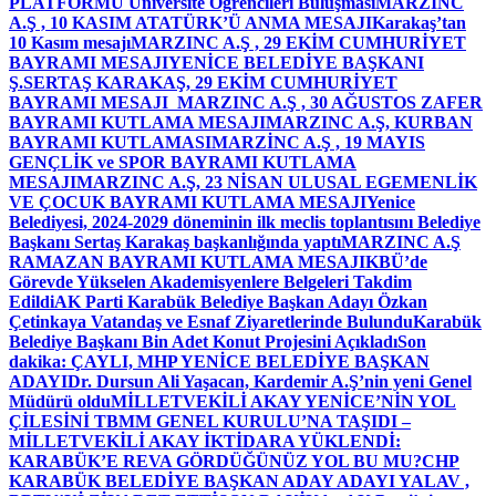
PLATFORMU Üniversite Öğrencileri Buluşması
MARZINC
A.Ş , 10 KASIM ATATÜRK’Ü ANMA MESAJI
Karakaş’tan
10 Kasım mesajı
MARZINC A.Ş , 29 EKİM CUMHURİYET
BAYRAMI MESAJI
YENİCE BELEDİYE BAŞKANI
Ş.SERTAŞ KARAKAŞ, 29 EKİM CUMHURİYET
BAYRAMI MESAJI
MARZINC A.Ş , 30 AĞUSTOS ZAFER
BAYRAMI KUTLAMA MESAJI
MARZINC A.Ş, KURBAN
BAYRAMI KUTLAMASI
MARZİNC A.Ş , 19 MAYIS
GENÇLİK ve SPOR BAYRAMI KUTLAMA
MESAJI
MARZINC A.Ş, 23 NİSAN ULUSAL EGEMENLİK
VE ÇOCUK BAYRAMI KUTLAMA MESAJI
Yenice
Belediyesi, 2024-2029 döneminin ilk meclis toplantısını Belediye
Başkanı Sertaş Karakaş başkanlığında yaptı
MARZINC A.Ş
RAMAZAN BAYRAMI KUTLAMA MESAJI
KBÜ’de
Görevde Yükselen Akademisyenlere Belgeleri Takdim
Edildi
AK Parti Karabük Belediye Başkan Adayı Özkan
Çetinkaya Vatandaş ve Esnaf Ziyaretlerinde Bulundu
Karabük
Belediye Başkanı Bin Adet Konut Projesini Açıkladı
Son
dakika: ÇAYLI, MHP YENİCE BELEDİYE BAŞKAN
ADAYI
Dr. Dursun Ali Yaşacan, Kardemir A.Ş’nin yeni Genel
Müdürü oldu
MİLLETVEKİLİ AKAY YENİCE’NİN YOL
ÇİLESİNİ TBMM GENEL KURULU’NA TAŞIDI –
MİLLETVEKİLİ AKAY İKTİDARA YÜKLENDİ:
KARABÜK’E REVA GÖRDÜĞÜNÜZ YOL BU MU?
CHP
KARABÜK BELEDİYE BAŞKAN ADAY ADAYI YALAV ,