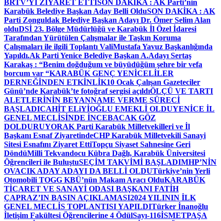
BRTV’Yİ ZİYARET ETTİ
SON DAKİKA : AK Parti’nin
Karabük Belediye Başkan Aday Belli Oldu
SON DAKİKA : AK
Parti Zonguldak Belediye Başkan Adayı Dr. Ömer Selim Alan
oldu
DSİ 23. Bölge Müdürlüğü ve Karabük İl Özel İdaresi
Tarafından Yürütülen Çalışmalar ile Taşkın Koruma
Çalışmaları ile ilgili Toplantı ValiMustafa Yavuz Başkanlığında
Yapıldı.
Ak Parti Yenice Belediye Başkan A.Adayı Sertaş
Karakaş : “Benim doğduğum ve büyüdüğüm şehre bir vefa
borcum var “
KARABÜK GENÇ YENİCELİLER
DERNEĞİNDEN ETKİNLİK
10 Ocak Çalışan Gazeteciler
Günü’nde Karabük’te fotoğraf sergisi açıldı
ÖLÇÜ VE TARTI
ALETLERİNİN BEYANNAME VERME SÜRECİ
BAŞLADI
CAHİT ELiYİOĞLU EMEKLİ OLDU
YENİCE İL
GENEL MECLİSİNDE İNCEBACAK GÖZ
DOLDURUYOR
AK Parti Karabük Milletvekilleri ve İl
Başkanı Esnaf Ziyaretinde
CHP Karabük Milletvekili Sanayi
Sitesi Esnafını Ziyaret Etti
Topçu Siyaset Sahnesine Geri
Döndü
Milli Tekvandocu Kübra Dağlı, Karabük Üniversitesi
Öğrencileri ile Buluştu
SEÇİM TAKVİMİ BAŞLADI
MHP’NİN
OVACIK ADAY ADAYI DA BELLİ OLDU
Türkiye’nin Yerli
Otomobili TOGG KBÜ’nün Makam Aracı Oldu
KARABÜK
TİCARET VE SANAYİ ODASI BAŞKANI FATİH
ÇAPRAZ’IN BASIN AÇIKLAMASI
2024 YILININ İLK
GENEL MECLİS TOPLANTISI YAPILDI
Türker İnanoğlu
İletişim Fakültesi Öğrencilerine 4 Ödül
Sayı-116
İSMETPAŞA