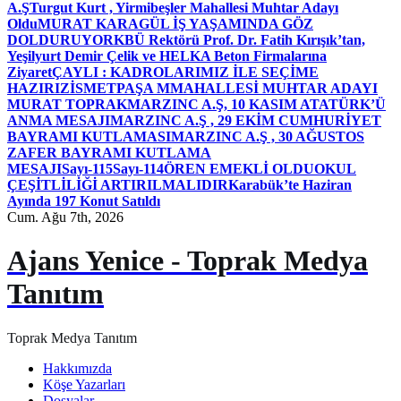
A.Ş
Turgut Kurt , Yirmibeşler Mahallesi Muhtar Adayı
Oldu
MURAT KARAGÜL İŞ YAŞAMINDA GÖZ
DOLDURUYOR
KBÜ Rektörü Prof. Dr. Fatih Kırışık’tan,
Yeşilyurt Demir Çelik ve HELKA Beton Firmalarına
Ziyaret
ÇAYLI : KADROLARIMIZ İLE SEÇİME
HAZIRIZ
İSMETPAŞA MMAHALLESİ MUHTAR ADAYI
MURAT TOPRAK
MARZINC A.Ş, 10 KASIM ATATÜRK’Ü
ANMA MESAJI
MARZINC A.Ş , 29 EKİM CUMHURİYET
BAYRAMI KUTLAMASI
MARZINC A.Ş , 30 AĞUSTOS
ZAFER BAYRAMI KUTLAMA
MESAJI
Sayı-115
Sayı-114
ÖREN EMEKLİ OLDU
OKUL
ÇEŞİTLİLİĞİ ARTIRILMALIDIR
Karabük’te Haziran
Ayında 197 Konut Satıldı
Cum. Ağu 7th, 2026
Ajans Yenice - Toprak Medya
Tanıtım
Toprak Medya Tanıtım
Hakkımızda
Köşe Yazarları
Dosyalar