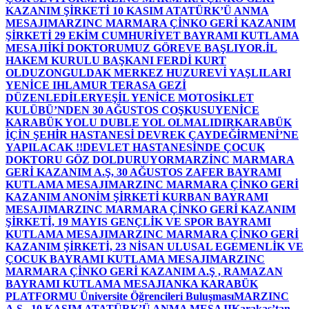
KAZANIM ŞİRKETİ 10 KASIM ATATÜRK’Ü ANMA
MESAJI
MARZINC MARMARA ÇİNKO GERİ KAZANIM
ŞİRKETİ 29 EKİM CUMHURİYET BAYRAMI KUTLAMA
MESAJI
İKİ DOKTORUMUZ GÖREVE BAŞLIYOR.
İL
HAKEM KURULU BAŞKANI FERDİ KURT
OLDU
ZONGULDAK MERKEZ HUZUREVİ YAŞLILARI
YENİCE IHLAMUR TERASA GEZİ
DÜZENLEDİLER
YEŞİL YENİCE MOTOSİKLET
KULÜBÜ’NDEN 30 AĞUSTOS COŞKUSU
YENİCE
KARABÜK YOLU DUBLE YOL OLMALIDIR
KARABÜK
İÇİN ŞEHİR HASTANESİ DEVREK ÇAYDEĞİRMENİ’NE
YAPILACAK !!
DEVLET HASTANESİNDE ÇOCUK
DOKTORU GÖZ DOLDURUYOR
MARZİNC MARMARA
GERİ KAZANIM A.Ş, 30 AĞUSTOS ZAFER BAYRAMI
KUTLAMA MESAJI
MARZINC MARMARA ÇİNKO GERİ
KAZANIM ANONİM ŞİRKETİ KURBAN BAYRAMI
MESAJI
MARZINC MARMARA ÇİNKO GERİ KAZANIM
ŞİRKETİ, 19 MAYIS GENÇLİK VE SPOR BAYRAMI
KUTLAMA MESAJI
MARZINC MARMARA ÇİNKO GERİ
KAZANIM ŞİRKETİ, 23 NİSAN ULUSAL EGEMENLİK VE
ÇOCUK BAYRAMI KUTLAMA MESAJI
MARZINC
MARMARA ÇİNKO GERİ KAZANIM A.Ş , RAMAZAN
BAYRAMI KUTLAMA MESAJI
ANKA KARABÜK
PLATFORMU Üniversite Öğrencileri Buluşması
MARZINC
A.Ş , 10 KASIM ATATÜRK’Ü ANMA MESAJI
Karakaş’tan