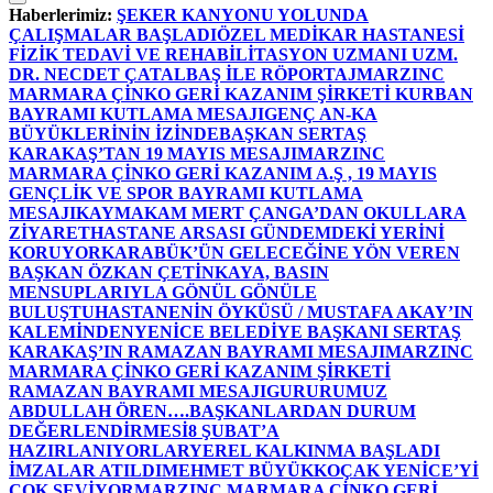
Haberlerimiz:
ŞEKER KANYONU YOLUNDA
ÇALIŞMALAR BAŞLADI
ÖZEL MEDİKAR HASTANESİ
FİZİK TEDAVİ VE REHABİLİTASYON UZMANI UZM.
DR. NECDET ÇATALBAŞ İLE RÖPORTAJ
MARZINC
MARMARA ÇİNKO GERİ KAZANIM ŞİRKETİ KURBAN
BAYRAMI KUTLAMA MESAJI
GENÇ AN-KA
BÜYÜKLERİNİN İZİNDE
BAŞKAN SERTAŞ
KARAKAŞ’TAN 19 MAYIS MESAJI
MARZINC
MARMARA ÇİNKO GERİ KAZANIM A.Ş , 19 MAYIS
GENÇLİK VE SPOR BAYRAMI KUTLAMA
MESAJI
KAYMAKAM MERT ÇANGA’DAN OKULLARA
ZİYARET
HASTANE ARSASI GÜNDEMDEKİ YERİNİ
KORUYOR
KARABÜK’ÜN GELECEĞİNE YÖN VEREN
BAŞKAN ÖZKAN ÇETİNKAYA, BASIN
MENSUPLARIYLA GÖNÜL GÖNÜLE
BULUŞTU
HASTANENİN ÖYKÜSÜ / MUSTAFA AKAY’IN
KALEMİNDEN
YENİCE BELEDİYE BAŞKANI SERTAŞ
KARAKAŞ’IN RAMAZAN BAYRAMI MESAJI
MARZINC
MARMARA ÇİNKO GERİ KAZANIM ŞİRKETİ
RAMAZAN BAYRAMI MESAJI
GURURUMUZ
ABDULLAH ÖREN….
BAŞKANLARDAN DURUM
DEĞERLENDİRMESİ
8 ŞUBAT’A
HAZIRLANIYORLAR
YEREL KALKINMA BAŞLADI
İMZALAR ATILDI
MEHMET BÜYÜKKOÇAK YENİCE’Yİ
ÇOK SEVİYOR
MARZINC MARMARA ÇİNKO GERİ