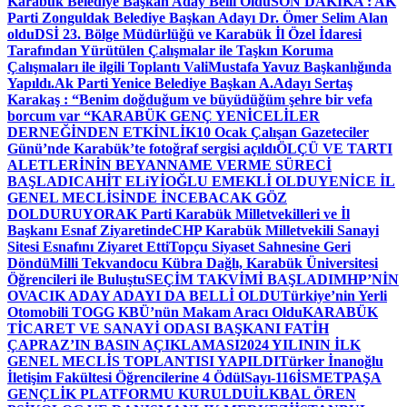
Karabük Belediye Başkan Aday Belli Oldu
SON DAKİKA : AK
Parti Zonguldak Belediye Başkan Adayı Dr. Ömer Selim Alan
oldu
DSİ 23. Bölge Müdürlüğü ve Karabük İl Özel İdaresi
Tarafından Yürütülen Çalışmalar ile Taşkın Koruma
Çalışmaları ile ilgili Toplantı ValiMustafa Yavuz Başkanlığında
Yapıldı.
Ak Parti Yenice Belediye Başkan A.Adayı Sertaş
Karakaş : “Benim doğduğum ve büyüdüğüm şehre bir vefa
borcum var “
KARABÜK GENÇ YENİCELİLER
DERNEĞİNDEN ETKİNLİK
10 Ocak Çalışan Gazeteciler
Günü’nde Karabük’te fotoğraf sergisi açıldı
ÖLÇÜ VE TARTI
ALETLERİNİN BEYANNAME VERME SÜRECİ
BAŞLADI
CAHİT ELiYİOĞLU EMEKLİ OLDU
YENİCE İL
GENEL MECLİSİNDE İNCEBACAK GÖZ
DOLDURUYOR
AK Parti Karabük Milletvekilleri ve İl
Başkanı Esnaf Ziyaretinde
CHP Karabük Milletvekili Sanayi
Sitesi Esnafını Ziyaret Etti
Topçu Siyaset Sahnesine Geri
Döndü
Milli Tekvandocu Kübra Dağlı, Karabük Üniversitesi
Öğrencileri ile Buluştu
SEÇİM TAKVİMİ BAŞLADI
MHP’NİN
OVACIK ADAY ADAYI DA BELLİ OLDU
Türkiye’nin Yerli
Otomobili TOGG KBÜ’nün Makam Aracı Oldu
KARABÜK
TİCARET VE SANAYİ ODASI BAŞKANI FATİH
ÇAPRAZ’IN BASIN AÇIKLAMASI
2024 YILININ İLK
GENEL MECLİS TOPLANTISI YAPILDI
Türker İnanoğlu
İletişim Fakültesi Öğrencilerine 4 Ödül
Sayı-116
İSMETPAŞA
GENÇLİK PLATFORMU KURULDU
İLKBAL ÖREN