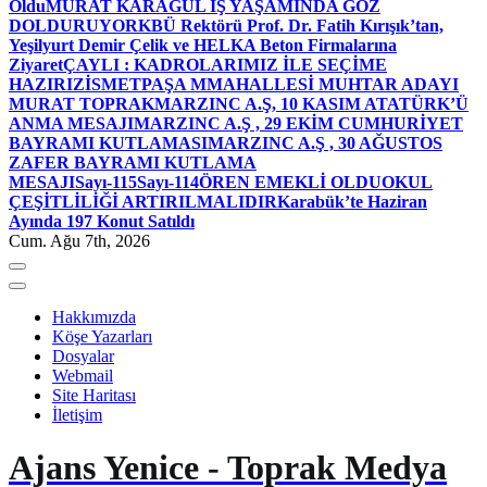
Oldu
MURAT KARAGÜL İŞ YAŞAMINDA GÖZ
DOLDURUYOR
KBÜ Rektörü Prof. Dr. Fatih Kırışık’tan,
Yeşilyurt Demir Çelik ve HELKA Beton Firmalarına
Ziyaret
ÇAYLI : KADROLARIMIZ İLE SEÇİME
HAZIRIZ
İSMETPAŞA MMAHALLESİ MUHTAR ADAYI
MURAT TOPRAK
MARZINC A.Ş, 10 KASIM ATATÜRK’Ü
ANMA MESAJI
MARZINC A.Ş , 29 EKİM CUMHURİYET
BAYRAMI KUTLAMASI
MARZINC A.Ş , 30 AĞUSTOS
ZAFER BAYRAMI KUTLAMA
MESAJI
Sayı-115
Sayı-114
ÖREN EMEKLİ OLDU
OKUL
ÇEŞİTLİLİĞİ ARTIRILMALIDIR
Karabük’te Haziran
Ayında 197 Konut Satıldı
Cum. Ağu 7th, 2026
Hakkımızda
Köşe Yazarları
Dosyalar
Webmail
Site Haritası
İletişim
Ajans Yenice - Toprak Medya