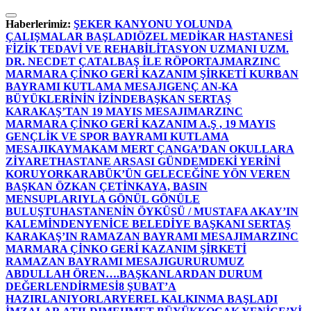
İçeriğe
atla
Haberlerimiz:
ŞEKER KANYONU YOLUNDA
ÇALIŞMALAR BAŞLADI
ÖZEL MEDİKAR HASTANESİ
FİZİK TEDAVİ VE REHABİLİTASYON UZMANI UZM.
DR. NECDET ÇATALBAŞ İLE RÖPORTAJ
MARZINC
MARMARA ÇİNKO GERİ KAZANIM ŞİRKETİ KURBAN
BAYRAMI KUTLAMA MESAJI
GENÇ AN-KA
BÜYÜKLERİNİN İZİNDE
BAŞKAN SERTAŞ
KARAKAŞ’TAN 19 MAYIS MESAJI
MARZINC
MARMARA ÇİNKO GERİ KAZANIM A.Ş , 19 MAYIS
GENÇLİK VE SPOR BAYRAMI KUTLAMA
MESAJI
KAYMAKAM MERT ÇANGA’DAN OKULLARA
ZİYARET
HASTANE ARSASI GÜNDEMDEKİ YERİNİ
KORUYOR
KARABÜK’ÜN GELECEĞİNE YÖN VEREN
BAŞKAN ÖZKAN ÇETİNKAYA, BASIN
MENSUPLARIYLA GÖNÜL GÖNÜLE
BULUŞTU
HASTANENİN ÖYKÜSÜ / MUSTAFA AKAY’IN
KALEMİNDEN
YENİCE BELEDİYE BAŞKANI SERTAŞ
KARAKAŞ’IN RAMAZAN BAYRAMI MESAJI
MARZINC
MARMARA ÇİNKO GERİ KAZANIM ŞİRKETİ
RAMAZAN BAYRAMI MESAJI
GURURUMUZ
ABDULLAH ÖREN….
BAŞKANLARDAN DURUM
DEĞERLENDİRMESİ
8 ŞUBAT’A
HAZIRLANIYORLAR
YEREL KALKINMA BAŞLADI