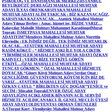
PSİKOLOG VE DANIŞMANLIK MERKEZİ
İSTANBUL
BEYLİKDÜZÜ DEREAĞZI MAHALLESİ MUHTAR
ADAYI İLYAS ÖREN
KARŞIYAKA MAHALLESİ
MUHTAR ADAYI ALİM TAKICAK : BİZ KAZANACAĞIZ,
KARŞIYAKA KAZANACAK…
Atatürk Mahallesi Muhtar
Adayı Yılmaz Berber : Amaç, hizmet ise, BİZDE VARIZ…
Kalaycılar Mahalle Muhtarı Muhammet Karadöngel
Murat
Toprak: İSMETPAŞA MAHALLESİ MUHTAR
ADAYIYIM”
Menderes Mahallesi Muhtar Adayı Nurettin
Elieyioğlu : EK İŞİMİZ DEĞİL, TEK İŞİMİZ MUHTARLIK
OLACAK…
ATATÜRK MAHALLESİ MUHTAR ADAYI
RASİM KÖKÇÜ : “ HİZMET AŞKI İLE YOLA ÇIKTIK
“
YİRMİBEŞLER MAHALLESİ MUHTAR ADAYI ÖZKAN
KAHVECİ : VERİN BİZE YETKİYİ, GÖRÜN
ETKİYİ….
ÖZAL MAHALLESİ MUHTAR ADAYI
TUNCAY GÖKMEN: ” ÖZAL MAHALLESİ HİZMETE
DOYACAK “
Güney Köyü Muhtarı Adayı Serdar Onat :
GENÇLİĞİME GÜVENİYORUM. KÖYÜM İÇİN BİZ DE
VARIZ…
ATATÜRK MAHALLESİ MUHTAR ADAYI
ÖZKAN ÇAYLI: ” BİRLİKTEN GÜÇ DOĞAR”
YENİCE ve
SEÇİM / Mücahit Toprak
ENVER ÖZGÜ ADAY
ADAYLIĞINI AÇIKLADI
EK BİNANIN ACİL SERVİSİ
HİZMETE AÇILDI
ÇANAKCI, İL GENEL MECLİS ÜYESİ
ADAY ADAYI OLDU
YENTAŞ ORMAN ÜRÜNLERİ
A.Ş
Turgut Kurt , Yirmibeşler Mahallesi Muhtar Adayı