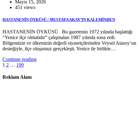
Mayıs 15, 2026
451 views
HASTANENİN ÖYKÜSÜ / MUSTAFA AKAY’IN KALEMİNDEN
HASTANENİN ÖYKÜSÜ Bu gazetenin 1972 yılında başlattığı
“Yenice ilçe olmalıdır” çalışmaları 1987 yılında sona erdi.
Bölgemizin ve ülkemizin değerli siyasetçilerinden Veysel Atasoy’un
desteğiyle, ilçe oluşumuz gerçekleşti. Yenice ile birlikte…
Continue reading
Yazı
1
2
…
199
sayfalandırması
Reklam Alanı