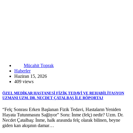
Mücahit Toprak
Haberler
Haziran 15, 2026
409 views
ÖZEL MEDİKAR HASTANESİ FİZİK TEDAVİ VE REHABİLİTASYON
UZMANI UZM. DR. NECDET ÇATALBAŞ İLE RÖPORTAJ
“Felç Sonrası Erken Başlanan Fizik Tedavi, Hastaların Yeniden
Hayata Tutunmasını Sağlıyor” Soru: İnme (felç) nedir? Uzm. Dr.
Necdet Çatalbaş: İnme, halk arasında felç olarak bilinen, beyne
giden kan akışının damar…