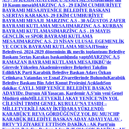
10 Kasım mesajı
MARZINC A.Ş , 29 EKİM CUMHURİYET
BAYRAMI MESAJI
YENİCE BELEDİYE BAŞKANI
Ş.SERTAŞ KARAKAŞ, 29 EKİM CUMHURİYET
BAYRAMI MESAJI
MARZINC A.Ş , 30 AĞUSTOS ZAFER
BAYRAMI KUTLAMA MESAJI
MARZINC A.Ş, KURBAN
BAYRAMI KUTLAMASI
MARZİNC A.Ş , 19 MAYIS
GENÇLİK ve SPOR BAYRAMI KUTLAMA
MESAJI
MARZINC A.Ş, 23 NİSAN ULUSAL EGEMENLİK
VE ÇOCUK BAYRAMI KUTLAMA MESAJI
Yenice
Belediyesi, 2024-2029 döneminin ilk meclis toplantısını Belediye
Başkanı Sertaş Karakaş başkanlığında yaptı
MARZINC A.Ş
RAMAZAN BAYRAMI KUTLAMA MESAJI
KBÜ’de
Görevde Yükselen Akademisyenlere Belgeleri Takdim
Edildi
AK Parti Karabük Belediye Başkan Adayı Özkan
Çetinkaya Vatandaş ve Esnaf Ziyaretlerinde Bulundu
Karabük
Belediye Başkanı Bin Adet Konut Projesini Açıkladı
Son
dakika: ÇAYLI, MHP YENİCE BELEDİYE BAŞKAN
ADAYI
Dr. Dursun Ali Yaşacan, Kardemir A.Ş’nin yeni Genel
Müdürü oldu
MİLLETVEKİLİ AKAY YENİCE’NİN YOL
ÇİLESİNİ TBMM GENEL KURULU’NA TAŞIDI –
MİLLETVEKİLİ AKAY İKTİDARA YÜKLENDİ:
KARABÜK’E REVA GÖRDÜĞÜNÜZ YOL BU MU?
CHP
KARABÜK BELEDİYE BAŞKAN ADAY ADAYI YALAV ,
BRTV’Yİ ZİYARET ETTİ
SON DAKİKA : AK Parti’nin