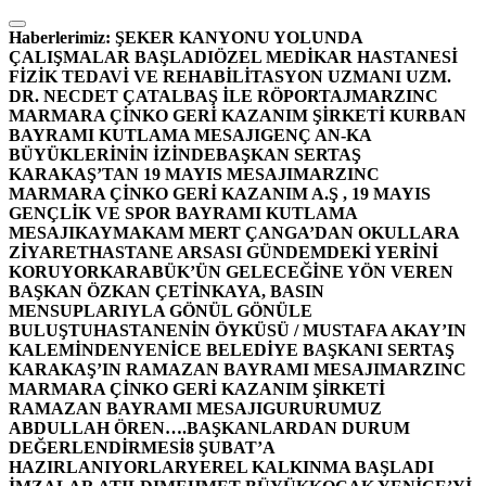
İçeriğe
atla
Haberlerimiz:
ŞEKER KANYONU YOLUNDA
ÇALIŞMALAR BAŞLADI
ÖZEL MEDİKAR HASTANESİ
FİZİK TEDAVİ VE REHABİLİTASYON UZMANI UZM.
DR. NECDET ÇATALBAŞ İLE RÖPORTAJ
MARZINC
MARMARA ÇİNKO GERİ KAZANIM ŞİRKETİ KURBAN
BAYRAMI KUTLAMA MESAJI
GENÇ AN-KA
BÜYÜKLERİNİN İZİNDE
BAŞKAN SERTAŞ
KARAKAŞ’TAN 19 MAYIS MESAJI
MARZINC
MARMARA ÇİNKO GERİ KAZANIM A.Ş , 19 MAYIS
GENÇLİK VE SPOR BAYRAMI KUTLAMA
MESAJI
KAYMAKAM MERT ÇANGA’DAN OKULLARA
ZİYARET
HASTANE ARSASI GÜNDEMDEKİ YERİNİ
KORUYOR
KARABÜK’ÜN GELECEĞİNE YÖN VEREN
BAŞKAN ÖZKAN ÇETİNKAYA, BASIN
MENSUPLARIYLA GÖNÜL GÖNÜLE
BULUŞTU
HASTANENİN ÖYKÜSÜ / MUSTAFA AKAY’IN
KALEMİNDEN
YENİCE BELEDİYE BAŞKANI SERTAŞ
KARAKAŞ’IN RAMAZAN BAYRAMI MESAJI
MARZINC
MARMARA ÇİNKO GERİ KAZANIM ŞİRKETİ
RAMAZAN BAYRAMI MESAJI
GURURUMUZ
ABDULLAH ÖREN….
BAŞKANLARDAN DURUM
DEĞERLENDİRMESİ
8 ŞUBAT’A
HAZIRLANIYORLAR
YEREL KALKINMA BAŞLADI