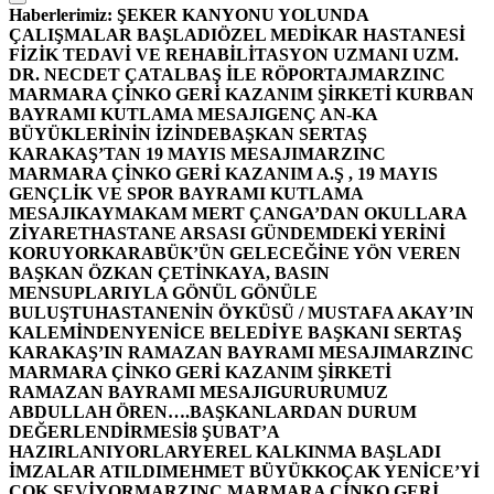
Haberlerimiz:
ŞEKER KANYONU YOLUNDA
ÇALIŞMALAR BAŞLADI
ÖZEL MEDİKAR HASTANESİ
FİZİK TEDAVİ VE REHABİLİTASYON UZMANI UZM.
DR. NECDET ÇATALBAŞ İLE RÖPORTAJ
MARZINC
MARMARA ÇİNKO GERİ KAZANIM ŞİRKETİ KURBAN
BAYRAMI KUTLAMA MESAJI
GENÇ AN-KA
BÜYÜKLERİNİN İZİNDE
BAŞKAN SERTAŞ
KARAKAŞ’TAN 19 MAYIS MESAJI
MARZINC
MARMARA ÇİNKO GERİ KAZANIM A.Ş , 19 MAYIS
GENÇLİK VE SPOR BAYRAMI KUTLAMA
MESAJI
KAYMAKAM MERT ÇANGA’DAN OKULLARA
ZİYARET
HASTANE ARSASI GÜNDEMDEKİ YERİNİ
KORUYOR
KARABÜK’ÜN GELECEĞİNE YÖN VEREN
BAŞKAN ÖZKAN ÇETİNKAYA, BASIN
MENSUPLARIYLA GÖNÜL GÖNÜLE
BULUŞTU
HASTANENİN ÖYKÜSÜ / MUSTAFA AKAY’IN
KALEMİNDEN
YENİCE BELEDİYE BAŞKANI SERTAŞ
KARAKAŞ’IN RAMAZAN BAYRAMI MESAJI
MARZINC
MARMARA ÇİNKO GERİ KAZANIM ŞİRKETİ
RAMAZAN BAYRAMI MESAJI
GURURUMUZ
ABDULLAH ÖREN….
BAŞKANLARDAN DURUM
DEĞERLENDİRMESİ
8 ŞUBAT’A
HAZIRLANIYORLAR
YEREL KALKINMA BAŞLADI
İMZALAR ATILDI
MEHMET BÜYÜKKOÇAK YENİCE’Yİ
ÇOK SEVİYOR
MARZINC MARMARA ÇİNKO GERİ