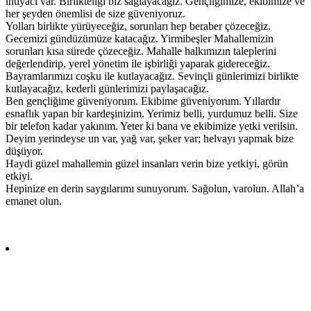
ihtiyacı var. Birlikteliği biz sağlayacağız. Gençliğimize, ekibimize ve
her şeyden önemlisi de size güveniyoruz.
Yolları birlikte yürüyeceğiz, sorunları hep beraber çözeceğiz.
Gecemizi gündüzümüze katacağız. Yirmibeşler Mahallemizin
sorunları kısa sürede çözeceğiz. Mahalle halkımızın taleplerini
değerlendirip, yerel yönetim ile işbirliği yaparak gidereceğiz.
Bayramlarımızı coşku ile kutlayacağız. Sevinçli günlerimizi birlikte
kutlayacağız, kederli günlerimizi paylaşacağız.
Ben gençliğime güveniyorum. Ekibime güveniyorum. Yıllardır
esnaflık yapan bir kardeşinizim. Yerimiz belli, yurdumuz belli. Size
bir telefon kadar yakınım. Yeter ki bana ve ekibimize yetki verilsin.
Deyim yerindeyse un var, yağ var, şeker var; helvayı yapmak bize
düşüyor.
Haydi güzel mahallemin güzel insanları verin bize yetkiyi, görün
etkiyi.
Hepinize en derin saygılarımı sunuyorum. Sağolun, varolun. Allah’a
emanet olun.