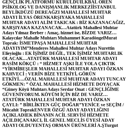
GENÇLİK PLATFORMU KURULDU
İLKBAL ÖREN
PSİKOLOG VE DANIŞMANLIK MERKEZİ
İSTANBUL
BEYLİKDÜZÜ DEREAĞZI MAHALLESİ MUHTAR
ADAYI İLYAS ÖREN
KARŞIYAKA MAHALLESİ
MUHTAR ADAYI ALİM TAKICAK : BİZ KAZANACAĞIZ,
KARŞIYAKA KAZANACAK…
Atatürk Mahallesi Muhtar
Adayı Yılmaz Berber : Amaç, hizmet ise, BİZDE VARIZ…
Kalaycılar Mahalle Muhtarı Muhammet Karadöngel
Murat
Toprak: İSMETPAŞA MAHALLESİ MUHTAR
ADAYIYIM”
Menderes Mahallesi Muhtar Adayı Nurettin
Elieyioğlu : EK İŞİMİZ DEĞİL, TEK İŞİMİZ MUHTARLIK
OLACAK…
ATATÜRK MAHALLESİ MUHTAR ADAYI
RASİM KÖKÇÜ : “ HİZMET AŞKI İLE YOLA ÇIKTIK
“
YİRMİBEŞLER MAHALLESİ MUHTAR ADAYI ÖZKAN
KAHVECİ : VERİN BİZE YETKİYİ, GÖRÜN
ETKİYİ….
ÖZAL MAHALLESİ MUHTAR ADAYI TUNCAY
GÖKMEN: ” ÖZAL MAHALLESİ HİZMETE DOYACAK
“
Güney Köyü Muhtarı Adayı Serdar Onat : GENÇLİĞİME
GÜVENİYORUM. KÖYÜM İÇİN BİZ DE VARIZ…
ATATÜRK MAHALLESİ MUHTAR ADAYI ÖZKAN
ÇAYLI: ” BİRLİKTEN GÜÇ DOĞAR”
YENİCE ve SEÇİM /
Mücahit Toprak
ENVER ÖZGÜ ADAY ADAYLIĞINI
AÇIKLADI
EK BİNANIN ACİL SERVİSİ HİZMETE
AÇILDI
ÇANAKCI, İL GENEL MECLİS ÜYESİ ADAY
ADAYI OLDU
YENTAŞ ORMAN ÜRÜNLERİ A.Ş
Turgut