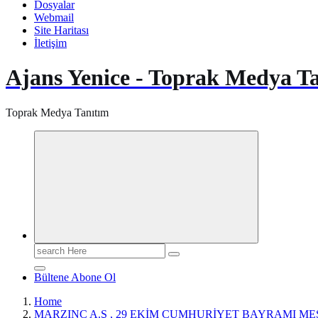
Dosyalar
Webmail
Site Haritası
İletişim
Ajans Yenice - Toprak Medya T
Toprak Medya Tanıtım
Search
for:
Bültene Abone Ol
Home
MARZINC A.Ş , 29 EKİM CUMHURİYET BAYRAMI ME