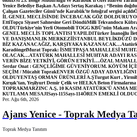
oldu
DSİ 23. Bölge Müdürlüğü ve Karabük İl Özel İdaresi Tarafın
Yenice Belediye Başkan A.Adayı Sertaş Karakaş : “Benim doğd
Çalışan Gazeteciler Günü’nde Karabük’te fotoğraf sergisi açıldı
İL GENEL MECLİSİNDE İNCEBACAK GÖZ DOLDURUY
Etti
Topçu Siyaset Sahnesine Geri Döndü
Milli Tekvandocu Kübra 
OLDU
Türkiye’nin Yerli Otomobili TOGG KBÜ’nün Makam Ara
GENEL MECLİS TOPLANTISI YAPILDI
Türker İnanoğlu İlet
VE DANIŞMANLIK MERKEZİ
İSTANBUL BEYLİKDÜZÜ 
BİZ KAZANACAĞIZ, KARŞIYAKA KAZANACAK…
Atatür
Karadöngel
Murat Toprak: İSMETPAŞA MAHALLESİ MUH
OLACAK…
ATATÜRK MAHALLESİ MUHTAR ADAYI RASİM
VERİN BİZE YETKİYİ, GÖRÜN ETKİYİ….
ÖZAL MAHALL
Serdar Onat : GENÇLİĞİME GÜVENİYORUM. KÖYÜM İÇİ
SEÇİM / Mücahit Toprak
ENVER ÖZGÜ ADAY ADAYLIĞINI
OLDU
YENTAŞ ORMAN ÜRÜNLERİ A.Ş
Turgut Kurt , Yirmi
Kırışık’tan, Yeşilyurt Demir Çelik ve HELKA Beton Firmalarına
TOPRAK
MARZINC A.Ş, 10 KASIM ATATÜRK’Ü ANMA ME
KUTLAMA MESAJI
Sayı-115
Sayı-114
ÖREN EMEKLİ OLDU
Per. Ağu 6th, 2026
Ajans Yenice - Toprak Medya T
Toprak Medya Tanıtım