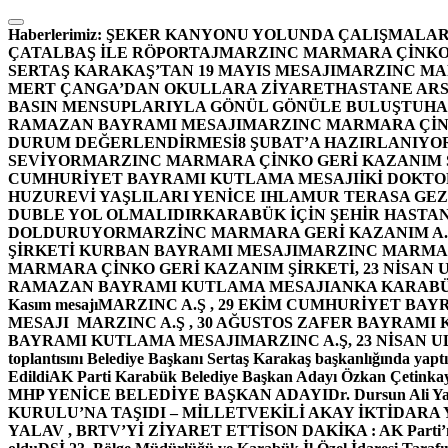
İçeriğe
atla
Haberlerimiz:
ŞEKER KANYONU YOLUNDA ÇALIŞMALAR
ÇATALBAŞ İLE RÖPORTAJ
MARZINC MARMARA ÇİNKO 
SERTAŞ KARAKAŞ’TAN 19 MAYIS MESAJI
MARZINC MAR
MERT ÇANGA’DAN OKULLARA ZİYARET
HASTANE ARS
BASIN MENSUPLARIYLA GÖNÜL GÖNÜLE BULUŞTU
HA
RAMAZAN BAYRAMI MESAJI
MARZINC MARMARA ÇİNK
DURUM DEĞERLENDİRMESİ
8 ŞUBAT’A HAZIRLANIYO
SEVİYOR
MARZINC MARMARA ÇİNKO GERİ KAZANIM Ş
CUMHURİYET BAYRAMI KUTLAMA MESAJI
İKİ DOKT
HUZUREVİ YAŞLILARI YENİCE IHLAMUR TERASA GE
DUBLE YOL OLMALIDIR
KARABÜK İÇİN ŞEHİR HASTAN
DOLDURUYOR
MARZİNC MARMARA GERİ KAZANIM A.Ş
ŞİRKETİ KURBAN BAYRAMI MESAJI
MARZINC MARMARA
MARMARA ÇİNKO GERİ KAZANIM ŞİRKETİ, 23 NİSAN
RAMAZAN BAYRAMI KUTLAMA MESAJI
ANKA KARABÜK 
Kasım mesajı
MARZINC A.Ş , 29 EKİM CUMHURİYET BAY
MESAJI
MARZINC A.Ş , 30 AĞUSTOS ZAFER BAYRAMI
BAYRAMI KUTLAMA MESAJI
MARZINC A.Ş, 23 NİSAN
toplantısını Belediye Başkanı Sertaş Karakaş başkanlığında yaptı
Edildi
AK Parti Karabük Belediye Başkan Adayı Özkan Çetinkay
MHP YENİCE BELEDİYE BAŞKAN ADAYI
Dr. Dursun Ali Y
KURULU’NA TAŞIDI – MİLLETVEKİLİ AKAY İKTİDAR
YALAV , BRTV’Yİ ZİYARET ETTİ
SON DAKİKA : AK Parti’n