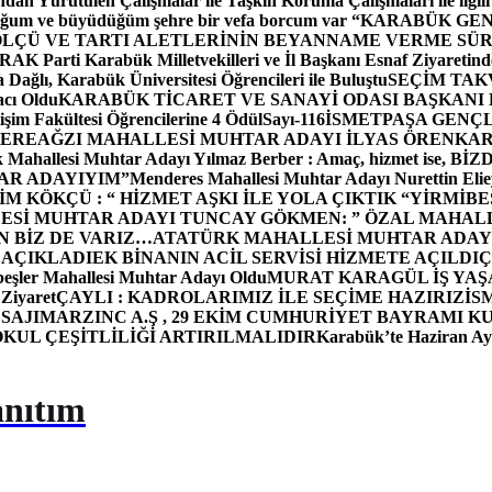
dan Yürütülen Çalışmalar ile Taşkın Koruma Çalışmaları ile ilgili
uğum ve büyüdüğüm şehre bir vefa borcum var “
KARABÜK GEN
ÖLÇÜ VE TARTI ALETLERİNİN BEYANNAME VERME SÜR
OR
AK Parti Karabük Milletvekilleri ve İl Başkanı Esnaf Ziyaretind
Dağlı, Karabük Üniversitesi Öğrencileri ile Buluştu
SEÇİM TAK
cı Oldu
KARABÜK TİCARET VE SANAYİ ODASI BAŞKANI 
işim Fakültesi Öğrencilerine 4 Ödül
Sayı-116
İSMETPAŞA GENÇ
DEREAĞZI MAHALLESİ MUHTAR ADAYI İLYAS ÖREN
KAR
k Mahallesi Muhtar Adayı Yılmaz Berber : Amaç, hizmet ise, 
TAR ADAYIYIM”
Menderes Mahallesi Muhtar Adayı Nurettin 
 KÖKÇÜ : “ HİZMET AŞKI İLE YOLA ÇIKTIK “
YİRMİBE
ESİ MUHTAR ADAYI TUNCAY GÖKMEN: ” ÖZAL MAHALL
N BİZ DE VARIZ…
ATATÜRK MAHALLESİ MUHTAR ADAYI
 AÇIKLADI
EK BİNANIN ACİL SERVİSİ HİZMETE AÇILDI
Ç
beşler Mahallesi Muhtar Adayı Oldu
MURAT KARAGÜL İŞ YA
 Ziyaret
ÇAYLI : KADROLARIMIZ İLE SEÇİME HAZIRIZ
İS
SAJI
MARZINC A.Ş , 29 EKİM CUMHURİYET BAYRAMI K
OKUL ÇEŞİTLİLİĞİ ARTIRILMALIDIR
Karabük’te Haziran Ayı
anıtım