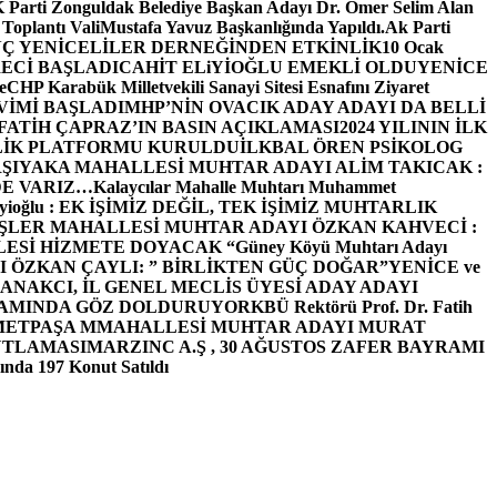
arti Zonguldak Belediye Başkan Adayı Dr. Ömer Selim Alan
 Toplantı ValiMustafa Yavuz Başkanlığında Yapıldı.
Ak Parti
Ç YENİCELİLER DERNEĞİNDEN ETKİNLİK
10 Ocak
ECİ BAŞLADI
CAHİT ELiYİOĞLU EMEKLİ OLDU
YENİCE
e
CHP Karabük Milletvekili Sanayi Sitesi Esnafını Ziyaret
VİMİ BAŞLADI
MHP’NİN OVACIK ADAY ADAYI DA BELLİ
FATİH ÇAPRAZ’IN BASIN AÇIKLAMASI
2024 YILININ İLK
LİK PLATFORMU KURULDU
İLKBAL ÖREN PSİKOLOG
ŞIYAKA MAHALLESİ MUHTAR ADAYI ALİM TAKICAK :
BİZDE VARIZ…
Kalaycılar Mahalle Muhtarı Muhammet
Elieyioğlu : EK İŞİMİZ DEĞİL, TEK İŞİMİZ MUHTARLIK
ŞLER MAHALLESİ MUHTAR ADAYI ÖZKAN KAHVECİ :
ESİ HİZMETE DOYACAK “
Güney Köyü Muhtarı Adayı
 ÖZKAN ÇAYLI: ” BİRLİKTEN GÜÇ DOĞAR”
YENİCE ve
ANAKCI, İL GENEL MECLİS ÜYESİ ADAY ADAYI
ŞAMINDA GÖZ DOLDURUYOR
KBÜ Rektörü Prof. Dr. Fatih
METPAŞA MMAHALLESİ MUHTAR ADAYI MURAT
UTLAMASI
MARZINC A.Ş , 30 AĞUSTOS ZAFER BAYRAMI
nda 197 Konut Satıldı