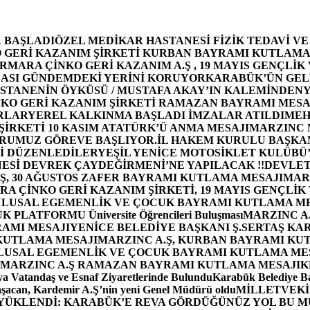
 BAŞLADI
ÖZEL MEDİKAR HASTANESİ FİZİK TEDAVİ V
GERİ KAZANIM ŞİRKETİ KURBAN BAYRAMI KUTLAMA
MARA ÇİNKO GERİ KAZANIM A.Ş , 19 MAYIS GENÇLİK
ASI GÜNDEMDEKİ YERİNİ KORUYOR
KARABÜK’ÜN GEL
STANENİN ÖYKÜSÜ / MUSTAFA AKAY’IN KALEMİNDEN
Y
O GERİ KAZANIM ŞİRKETİ RAMAZAN BAYRAMI MESA
RLAR
YEREL KALKINMA BAŞLADI İMZALAR ATILDI
MEH
İRKETİ 10 KASIM ATATÜRK’Ü ANMA MESAJI
MARZINC 
ORUMUZ GÖREVE BAŞLIYOR.
İL HAKEM KURULU BAŞKAN
Zİ DÜZENLEDİLER
YEŞİL YENİCE MOTOSİKLET KULÜBÜ
ESİ DEVREK ÇAYDEĞİRMENİ’NE YAPILACAK !!
DEVLET
, 30 AĞUSTOS ZAFER BAYRAMI KUTLAMA MESAJI
MAR
 ÇİNKO GERİ KAZANIM ŞİRKETİ, 19 MAYIS GENÇLİK
 ULUSAL EGEMENLİK VE ÇOCUK BAYRAMI KUTLAMA M
PLATFORMU Üniversite Öğrencileri Buluşması
MARZINC A.
RAMI MESAJI
YENİCE BELEDİYE BAŞKANI Ş.SERTAŞ KA
 KUTLAMA MESAJI
MARZINC A.Ş, KURBAN BAYRAMI KU
 ULUSAL EGEMENLİK VE ÇOCUK BAYRAMI KUTLAMA ME
MARZINC A.Ş RAMAZAN BAYRAMI KUTLAMA MESAJI
K
a Vatandaş ve Esnaf Ziyaretlerinde Bulundu
Karabük Belediye Ba
aşacan, Kardemir A.Ş’nin yeni Genel Müdürü oldu
MİLLETVEKİL
A YÜKLENDİ: KARABÜK’E REVA GÖRDÜĞÜNÜZ YOL BU M