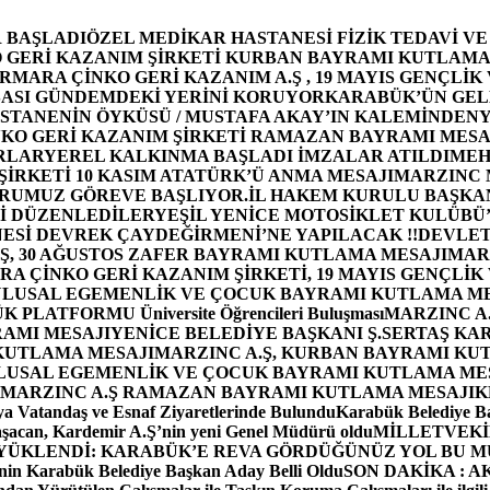
 BAŞLADI
ÖZEL MEDİKAR HASTANESİ FİZİK TEDAVİ V
GERİ KAZANIM ŞİRKETİ KURBAN BAYRAMI KUTLAMA
MARA ÇİNKO GERİ KAZANIM A.Ş , 19 MAYIS GENÇLİK
ASI GÜNDEMDEKİ YERİNİ KORUYOR
KARABÜK’ÜN GEL
STANENİN ÖYKÜSÜ / MUSTAFA AKAY’IN KALEMİNDEN
Y
O GERİ KAZANIM ŞİRKETİ RAMAZAN BAYRAMI MESA
RLAR
YEREL KALKINMA BAŞLADI İMZALAR ATILDI
MEH
İRKETİ 10 KASIM ATATÜRK’Ü ANMA MESAJI
MARZINC 
ORUMUZ GÖREVE BAŞLIYOR.
İL HAKEM KURULU BAŞKAN
Zİ DÜZENLEDİLER
YEŞİL YENİCE MOTOSİKLET KULÜBÜ
ESİ DEVREK ÇAYDEĞİRMENİ’NE YAPILACAK !!
DEVLET
, 30 AĞUSTOS ZAFER BAYRAMI KUTLAMA MESAJI
MAR
 ÇİNKO GERİ KAZANIM ŞİRKETİ, 19 MAYIS GENÇLİK
 ULUSAL EGEMENLİK VE ÇOCUK BAYRAMI KUTLAMA M
PLATFORMU Üniversite Öğrencileri Buluşması
MARZINC A.
RAMI MESAJI
YENİCE BELEDİYE BAŞKANI Ş.SERTAŞ KA
 KUTLAMA MESAJI
MARZINC A.Ş, KURBAN BAYRAMI KU
 ULUSAL EGEMENLİK VE ÇOCUK BAYRAMI KUTLAMA ME
MARZINC A.Ş RAMAZAN BAYRAMI KUTLAMA MESAJI
K
a Vatandaş ve Esnaf Ziyaretlerinde Bulundu
Karabük Belediye Ba
aşacan, Kardemir A.Ş’nin yeni Genel Müdürü oldu
MİLLETVEKİL
A YÜKLENDİ: KARABÜK’E REVA GÖRDÜĞÜNÜZ YOL BU M
in Karabük Belediye Başkan Aday Belli Oldu
SON DAKİKA : AK P