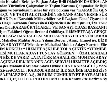
in Karabük Belediye Başkan Aday Belli Oldu
SON DAKİKA : AK P
dan Yürütülen Çalışmalar ile Taşkın Koruma Çalışmaları ile ilgili
uğum ve büyüdüğüm şehre bir vefa borcum var “
KARABÜK GEN
ÖLÇÜ VE TARTI ALETLERİNİN BEYANNAME VERME SÜR
OR
AK Parti Karabük Milletvekilleri ve İl Başkanı Esnaf Ziyaretind
Dağlı, Karabük Üniversitesi Öğrencileri ile Buluştu
SEÇİM TAK
cı Oldu
KARABÜK TİCARET VE SANAYİ ODASI BAŞKANI 
işim Fakültesi Öğrencilerine 4 Ödül
Sayı-116
İSMETPAŞA GENÇ
DEREAĞZI MAHALLESİ MUHTAR ADAYI İLYAS ÖREN
KAR
k Mahallesi Muhtar Adayı Yılmaz Berber : Amaç, hizmet ise, 
TAR ADAYIYIM”
Menderes Mahallesi Muhtar Adayı Nurettin 
 KÖKÇÜ : “ HİZMET AŞKI İLE YOLA ÇIKTIK “
YİRMİBE
ESİ MUHTAR ADAYI TUNCAY GÖKMEN: ” ÖZAL MAHALL
N BİZ DE VARIZ…
ATATÜRK MAHALLESİ MUHTAR ADAYI
 AÇIKLADI
EK BİNANIN ACİL SERVİSİ HİZMETE AÇILDI
Ç
beşler Mahallesi Muhtar Adayı Oldu
MURAT KARAGÜL İŞ YA
 Ziyaret
ÇAYLI : KADROLARIMIZ İLE SEÇİME HAZIRIZ
İS
SAJI
MARZINC A.Ş , 29 EKİM CUMHURİYET BAYRAMI K
OKUL ÇEŞİTLİLİĞİ ARTIRILMALIDIR
Karabük’te Haziran Ayı