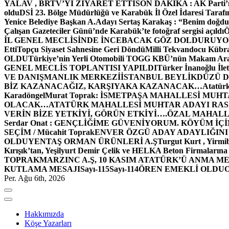
YALAV , BRTV’Yİ ZİYARET ETTİ
SON DAKİKA : AK Parti’n
oldu
DSİ 23. Bölge Müdürlüğü ve Karabük İl Özel İdaresi Tarafın
Yenice Belediye Başkan A.Adayı Sertaş Karakaş : “Benim doğd
Çalışan Gazeteciler Günü’nde Karabük’te fotoğraf sergisi açıldı
İL GENEL MECLİSİNDE İNCEBACAK GÖZ DOLDURUY
Etti
Topçu Siyaset Sahnesine Geri Döndü
Milli Tekvandocu Kübra 
OLDU
Türkiye’nin Yerli Otomobili TOGG KBÜ’nün Makam Ara
GENEL MECLİS TOPLANTISI YAPILDI
Türker İnanoğlu İlet
VE DANIŞMANLIK MERKEZİ
İSTANBUL BEYLİKDÜZÜ 
BİZ KAZANACAĞIZ, KARŞIYAKA KAZANACAK…
Atatür
Karadöngel
Murat Toprak: İSMETPAŞA MAHALLESİ MUH
OLACAK…
ATATÜRK MAHALLESİ MUHTAR ADAYI RASİM
VERİN BİZE YETKİYİ, GÖRÜN ETKİYİ….
ÖZAL MAHALL
Serdar Onat : GENÇLİĞİME GÜVENİYORUM. KÖYÜM İÇİ
SEÇİM / Mücahit Toprak
ENVER ÖZGÜ ADAY ADAYLIĞINI
OLDU
YENTAŞ ORMAN ÜRÜNLERİ A.Ş
Turgut Kurt , Yirmi
Kırışık’tan, Yeşilyurt Demir Çelik ve HELKA Beton Firmalarına
TOPRAK
MARZINC A.Ş, 10 KASIM ATATÜRK’Ü ANMA ME
KUTLAMA MESAJI
Sayı-115
Sayı-114
ÖREN EMEKLİ OLDU
Per. Ağu 6th, 2026
Hakkımızda
Köşe Yazarları