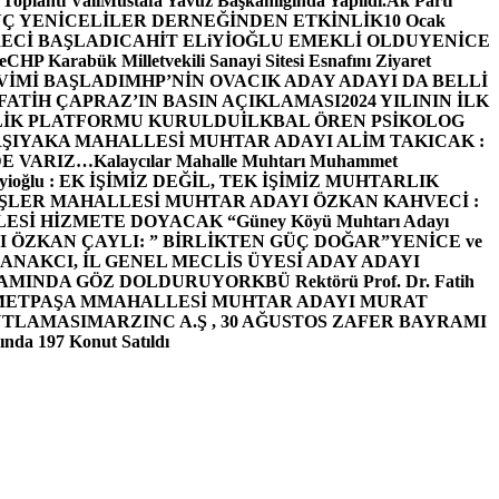
 Toplantı ValiMustafa Yavuz Başkanlığında Yapıldı.
Ak Parti
Ç YENİCELİLER DERNEĞİNDEN ETKİNLİK
10 Ocak
ECİ BAŞLADI
CAHİT ELiYİOĞLU EMEKLİ OLDU
YENİCE
e
CHP Karabük Milletvekili Sanayi Sitesi Esnafını Ziyaret
VİMİ BAŞLADI
MHP’NİN OVACIK ADAY ADAYI DA BELLİ
FATİH ÇAPRAZ’IN BASIN AÇIKLAMASI
2024 YILININ İLK
LİK PLATFORMU KURULDU
İLKBAL ÖREN PSİKOLOG
ŞIYAKA MAHALLESİ MUHTAR ADAYI ALİM TAKICAK :
BİZDE VARIZ…
Kalaycılar Mahalle Muhtarı Muhammet
Elieyioğlu : EK İŞİMİZ DEĞİL, TEK İŞİMİZ MUHTARLIK
ŞLER MAHALLESİ MUHTAR ADAYI ÖZKAN KAHVECİ :
ESİ HİZMETE DOYACAK “
Güney Köyü Muhtarı Adayı
 ÖZKAN ÇAYLI: ” BİRLİKTEN GÜÇ DOĞAR”
YENİCE ve
ANAKCI, İL GENEL MECLİS ÜYESİ ADAY ADAYI
ŞAMINDA GÖZ DOLDURUYOR
KBÜ Rektörü Prof. Dr. Fatih
METPAŞA MMAHALLESİ MUHTAR ADAYI MURAT
UTLAMASI
MARZINC A.Ş , 30 AĞUSTOS ZAFER BAYRAMI
nda 197 Konut Satıldı