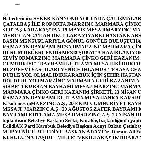
Haberlerimiz:
ŞEKER KANYONU YOLUNDA ÇALIŞMALAR
ÇATALBAŞ İLE RÖPORTAJ
MARZINC MARMARA ÇİNKO 
SERTAŞ KARAKAŞ’TAN 19 MAYIS MESAJI
MARZINC MAR
MERT ÇANGA’DAN OKULLARA ZİYARET
HASTANE ARS
BASIN MENSUPLARIYLA GÖNÜL GÖNÜLE BULUŞTU
HA
RAMAZAN BAYRAMI MESAJI
MARZINC MARMARA ÇİNK
DURUM DEĞERLENDİRMESİ
8 ŞUBAT’A HAZIRLANIYO
SEVİYOR
MARZINC MARMARA ÇİNKO GERİ KAZANIM Ş
CUMHURİYET BAYRAMI KUTLAMA MESAJI
İKİ DOKT
HUZUREVİ YAŞLILARI YENİCE IHLAMUR TERASA GE
DUBLE YOL OLMALIDIR
KARABÜK İÇİN ŞEHİR HASTAN
DOLDURUYOR
MARZİNC MARMARA GERİ KAZANIM A.Ş
ŞİRKETİ KURBAN BAYRAMI MESAJI
MARZINC MARMARA
MARMARA ÇİNKO GERİ KAZANIM ŞİRKETİ, 23 NİSAN
RAMAZAN BAYRAMI KUTLAMA MESAJI
ANKA KARABÜK 
Kasım mesajı
MARZINC A.Ş , 29 EKİM CUMHURİYET BAY
MESAJI
MARZINC A.Ş , 30 AĞUSTOS ZAFER BAYRAMI
BAYRAMI KUTLAMA MESAJI
MARZINC A.Ş, 23 NİSAN
toplantısını Belediye Başkanı Sertaş Karakaş başkanlığında yaptı
Edildi
AK Parti Karabük Belediye Başkan Adayı Özkan Çetinkay
MHP YENİCE BELEDİYE BAŞKAN ADAYI
Dr. Dursun Ali Y
KURULU’NA TAŞIDI – MİLLETVEKİLİ AKAY İKTİDAR