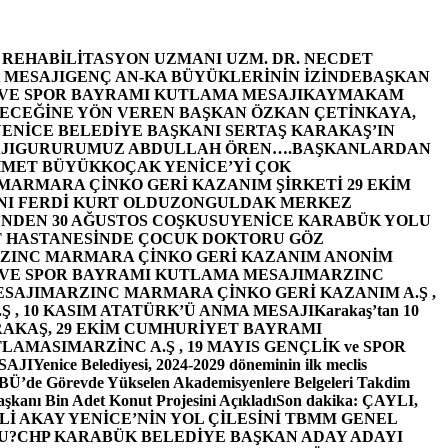
E REHABİLİTASYON UZMANI UZM. DR. NECDET
 MESAJI
GENÇ AN-KA BÜYÜKLERİNİN İZİNDE
BAŞKAN
 VE SPOR BAYRAMI KUTLAMA MESAJI
KAYMAKAM
ECEĞİNE YÖN VEREN BAŞKAN ÖZKAN ÇETİNKAYA,
ENİCE BELEDİYE BAŞKANI SERTAŞ KARAKAŞ’IN
JI
GURURUMUZ ABDULLAH ÖREN….
BAŞKANLARDAN
MET BÜYÜKKOÇAK YENİCE’Yİ ÇOK
MARMARA ÇİNKO GERİ KAZANIM ŞİRKETİ 29 EKİM
I FERDİ KURT OLDU
ZONGULDAK MERKEZ
’NDEN 30 AĞUSTOS COŞKUSU
YENİCE KARABÜK YOLU
 HASTANESİNDE ÇOCUK DOKTORU GÖZ
ZINC MARMARA ÇİNKO GERİ KAZANIM ANONİM
 VE SPOR BAYRAMI KUTLAMA MESAJI
MARZINC
ESAJI
MARZINC MARMARA ÇİNKO GERİ KAZANIM A.Ş ,
Ş , 10 KASIM ATATÜRK’Ü ANMA MESAJI
Karakaş’tan 10
RAKAŞ, 29 EKİM CUMHURİYET BAYRAMI
TLAMASI
MARZİNC A.Ş , 19 MAYIS GENÇLİK ve SPOR
SAJI
Yenice Belediyesi, 2024-2029 döneminin ilk meclis
BÜ’de Görevde Yükselen Akademisyenlere Belgeleri Takdim
şkanı Bin Adet Konut Projesini Açıkladı
Son dakika: ÇAYLI,
İ AKAY YENİCE’NİN YOL ÇİLESİNİ TBMM GENEL
U?
CHP KARABÜK BELEDİYE BAŞKAN ADAY ADAYI