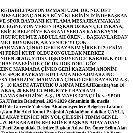
E REHABİLİTASYON UZMANI UZM. DR. NECDET
 MESAJI
GENÇ AN-KA BÜYÜKLERİNİN İZİNDE
BAŞKAN
 VE SPOR BAYRAMI KUTLAMA MESAJI
KAYMAKAM
ECEĞİNE YÖN VEREN BAŞKAN ÖZKAN ÇETİNKAYA,
ENİCE BELEDİYE BAŞKANI SERTAŞ KARAKAŞ’IN
JI
GURURUMUZ ABDULLAH ÖREN….
BAŞKANLARDAN
MET BÜYÜKKOÇAK YENİCE’Yİ ÇOK
MARMARA ÇİNKO GERİ KAZANIM ŞİRKETİ 29 EKİM
I FERDİ KURT OLDU
ZONGULDAK MERKEZ
’NDEN 30 AĞUSTOS COŞKUSU
YENİCE KARABÜK YOLU
 HASTANESİNDE ÇOCUK DOKTORU GÖZ
ZINC MARMARA ÇİNKO GERİ KAZANIM ANONİM
 VE SPOR BAYRAMI KUTLAMA MESAJI
MARZINC
ESAJI
MARZINC MARMARA ÇİNKO GERİ KAZANIM A.Ş ,
Ş , 10 KASIM ATATÜRK’Ü ANMA MESAJI
Karakaş’tan 10
RAKAŞ, 29 EKİM CUMHURİYET BAYRAMI
TLAMASI
MARZİNC A.Ş , 19 MAYIS GENÇLİK ve SPOR
SAJI
Yenice Belediyesi, 2024-2029 döneminin ilk meclis
BÜ’de Görevde Yükselen Akademisyenlere Belgeleri Takdim
şkanı Bin Adet Konut Projesini Açıkladı
Son dakika: ÇAYLI,
İ AKAY YENİCE’NİN YOL ÇİLESİNİ TBMM GENEL
U?
CHP KARABÜK BELEDİYE BAŞKAN ADAY ADAYI
arti Zonguldak Belediye Başkan Adayı Dr. Ömer Selim Alan