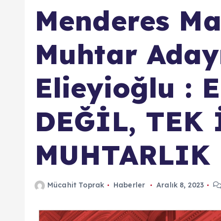
Menderes Mah
Muhtar Adayı
Elieyioğlu :
DEĞİL, TEK 
MUHTARLIK
Mücahit Toprak
Haberler
Aralık 8, 2023