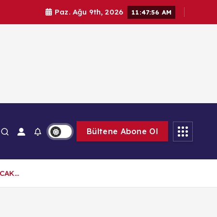
Paz. Ağu 9th, 2026
11:47:57 AM
Bültene Abone Ol
ACAK…