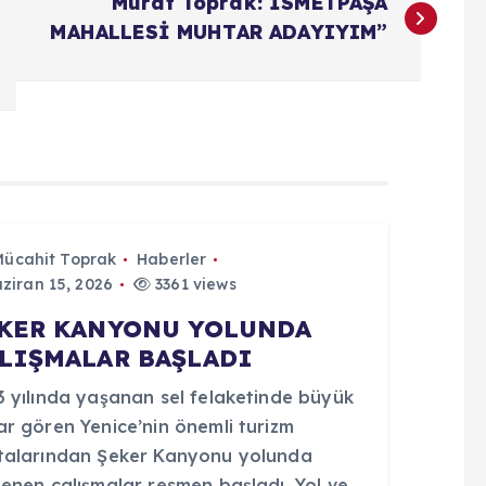
Murat Toprak: İSMETPAŞA
MAHALLESİ MUHTAR ADAYIYIM”
Mücahit Toprak
Haberler
ziran 15, 2026
3361 views
KER KANYONU YOLUNDA
LIŞMALAR BAŞLADI
3 yılında yaşanan sel felaketinde büyük
ar gören Yenice’nin önemli turizm
talarından Şeker Kanyonu yolunda
lenen çalışmalar resmen başladı. Yol ve