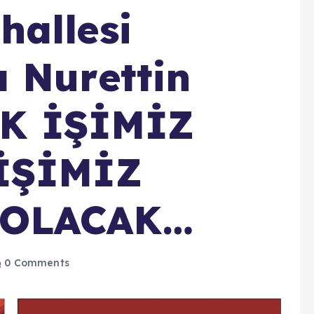
allesi
 Nurettin
 EK İŞİMİZ
İŞİMİZ
 OLACAK…
0 Comments