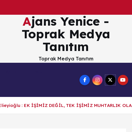
Ajans Yenice -
Toprak Medya
Tanıtım
Toprak Medya Tanıtım
Dosyalar
Webmail
n Elieyioğlu : EK İŞİMİZ DEĞİL, TEK İŞİMİZ MUHTARLIK OL