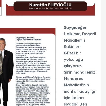
Saygıdeğer
Halkımız, Değerli
Mahallemiz
Sakinleri,
Güzel bir
yolculuğa
çıkıyoruz.
Şirin mahallemiz
Menderes
Mahallesi’nin
muhtar adaylığı
için kolları
sıvadık. Ben