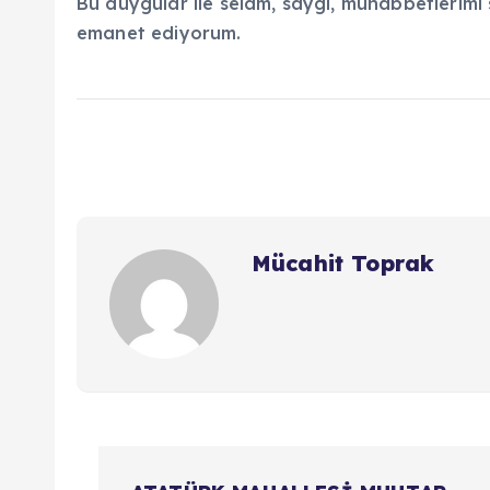
Bu duygular ile selam, saygı, muhabbetlerimi s
emanet ediyorum.
Mücahit Toprak
Y