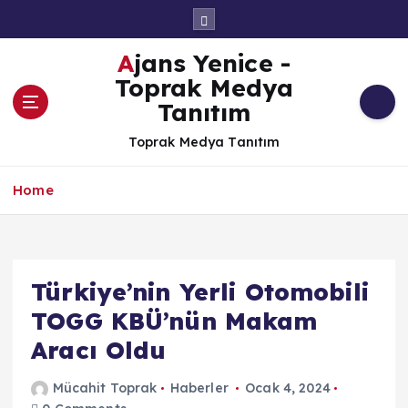
İ
ç
e
Ajans Yenice -
r
Toprak Medya
i
Tanıtım
ğ
e
Toprak Medya Tanıtım
a
t
Home
l
a
Türkiye’nin Yerli Otomobili
TOGG KBÜ’nün Makam
Aracı Oldu
Mücahit Toprak
Haberler
Ocak 4, 2024