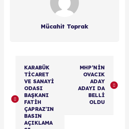
Mücahit Toprak
Y
KARABÜK
MHP’NİN
a
TİCARET
OVACIK
VE SANAYİ
ADAY
z
ODASI
ADAYI DA
BAŞKANI
BELLİ
ı
FATİH
OLDU
ÇAPRAZ’IN
g
BASIN
AÇIKLAMA