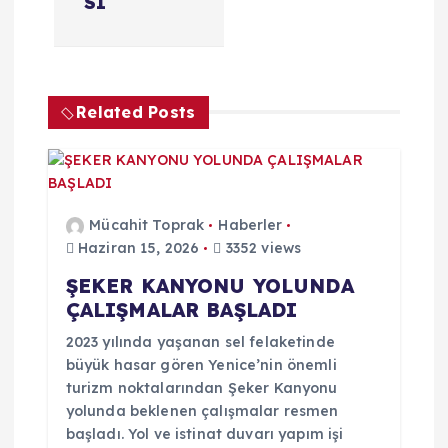
e
SI
z
i
Related Posts
n
m
Mücahit Toprak
Haberler
e
Haziran 15, 2026
3352 views
ŞEKER KANYONU YOLUNDA
s
ÇALIŞMALAR BAŞLADI
i
2023 yılında yaşanan sel felaketinde
büyük hasar gören Yenice’nin önemli
turizm noktalarından Şeker Kanyonu
yolunda beklenen çalışmalar resmen
başladı. Yol ve istinat duvarı yapım işi