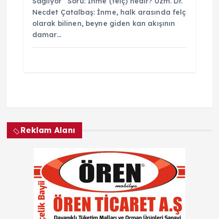
Sağlıyor” Soru: İnme (felç) nedir? Uzm. Dr.
Necdet Çatalbaş: İnme, halk arasında felç
olarak bilinen, beyne giden kan akışının
damar…
Reklam Alanı