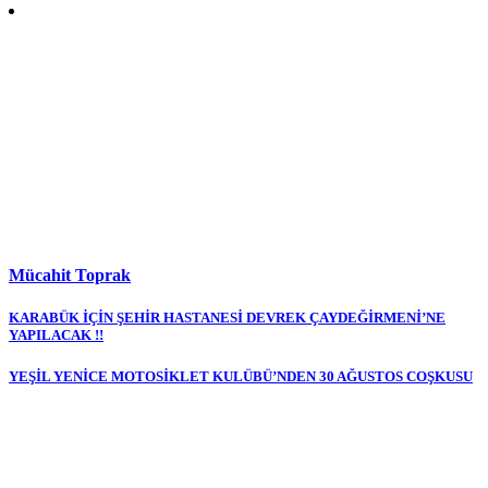
Mücahit Toprak
Yazı
KARABÜK İÇİN ŞEHİR HASTANESİ DEVREK ÇAYDEĞİRMENİ’NE
YAPILACAK !!
gezinmesi
YEŞİL YENİCE MOTOSİKLET KULÜBÜ’NDEN 30 AĞUSTOS COŞKUSU