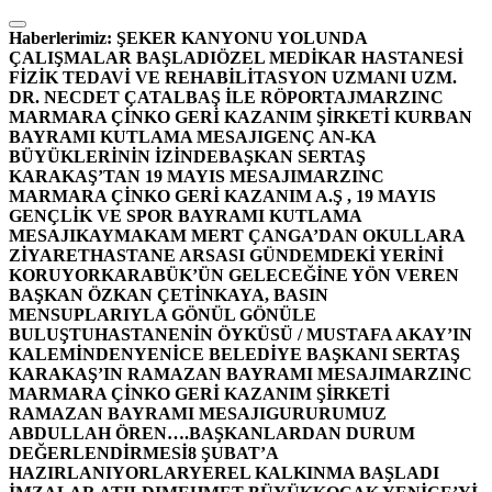
İçeriğe
atla
Haberlerimiz:
ŞEKER KANYONU YOLUNDA
ÇALIŞMALAR BAŞLADI
ÖZEL MEDİKAR HASTANESİ
FİZİK TEDAVİ VE REHABİLİTASYON UZMANI UZM.
DR. NECDET ÇATALBAŞ İLE RÖPORTAJ
MARZINC
MARMARA ÇİNKO GERİ KAZANIM ŞİRKETİ KURBAN
BAYRAMI KUTLAMA MESAJI
GENÇ AN-KA
BÜYÜKLERİNİN İZİNDE
BAŞKAN SERTAŞ
KARAKAŞ’TAN 19 MAYIS MESAJI
MARZINC
MARMARA ÇİNKO GERİ KAZANIM A.Ş , 19 MAYIS
GENÇLİK VE SPOR BAYRAMI KUTLAMA
MESAJI
KAYMAKAM MERT ÇANGA’DAN OKULLARA
ZİYARET
HASTANE ARSASI GÜNDEMDEKİ YERİNİ
KORUYOR
KARABÜK’ÜN GELECEĞİNE YÖN VEREN
BAŞKAN ÖZKAN ÇETİNKAYA, BASIN
MENSUPLARIYLA GÖNÜL GÖNÜLE
BULUŞTU
HASTANENİN ÖYKÜSÜ / MUSTAFA AKAY’IN
KALEMİNDEN
YENİCE BELEDİYE BAŞKANI SERTAŞ
KARAKAŞ’IN RAMAZAN BAYRAMI MESAJI
MARZINC
MARMARA ÇİNKO GERİ KAZANIM ŞİRKETİ
RAMAZAN BAYRAMI MESAJI
GURURUMUZ
ABDULLAH ÖREN….
BAŞKANLARDAN DURUM
DEĞERLENDİRMESİ
8 ŞUBAT’A
HAZIRLANIYORLAR
YEREL KALKINMA BAŞLADI