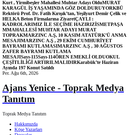
Kurt , Yirmibeşler Mahallesi Muhtar Adayı Oldu
MURAT
KARAGÜL İŞ YAŞAMINDA GÖZ DOLDURUYOR
KBÜ
Rektörü Prof. Dr. Fatih Kırışık’tan, Yeşilyurt Demir Çelik ve
HELKA Beton Firmalarına Ziyaret
ÇAYLI :
KADROLARIMIZ İLE SEÇİME HAZIRIZ
İSMETPAŞA
MMAHALLESİ MUHTAR ADAYI MURAT
TOPRAK
MARZINC A.Ş, 10 KASIM ATATÜRK’Ü ANMA
MESAJI
MARZINC A.Ş , 29 EKİM CUMHURİYET
BAYRAMI KUTLAMASI
MARZINC A.Ş , 30 AĞUSTOS
ZAFER BAYRAMI KUTLAMA
MESAJI
Sayı-115
Sayı-114
ÖREN EMEKLİ OLDU
OKUL
ÇEŞİTLİLİĞİ ARTIRILMALIDIR
Karabük’te Haziran
Ayında 197 Konut Satıldı
Per. Ağu 6th, 2026
Ajans Yenice - Toprak Medya
Tanıtım
Toprak Medya Tanıtım
Hakkımızda
Köşe Yazarları
Dosyalar