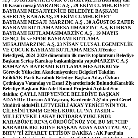
10 Kasım mesajı
MARZINC A.Ş , 29 EKİM CUMHURİYET
BAYRAMI MESAJI
YENİCE BELEDİYE BAŞKANI
Ş.SERTAŞ KARAKAŞ, 29 EKİM CUMHURİYET
BAYRAMI MESAJI
MARZINC A.Ş , 30 AĞUSTOS ZAFER
BAYRAMI KUTLAMA MESAJI
MARZINC A.Ş, KURBAN
BAYRAMI KUTLAMASI
MARZİNC A.Ş , 19 MAYIS
GENÇLİK ve SPOR BAYRAMI KUTLAMA
MESAJI
MARZINC A.Ş, 23 NİSAN ULUSAL EGEMENLİK
VE ÇOCUK BAYRAMI KUTLAMA MESAJI
Yenice
Belediyesi, 2024-2029 döneminin ilk meclis toplantısını Belediye
Başkanı Sertaş Karakaş başkanlığında yaptı
MARZINC A.Ş
RAMAZAN BAYRAMI KUTLAMA MESAJI
KBÜ’de
Görevde Yükselen Akademisyenlere Belgeleri Takdim
Edildi
AK Parti Karabük Belediye Başkan Adayı Özkan
Çetinkaya Vatandaş ve Esnaf Ziyaretlerinde Bulundu
Karabük
Belediye Başkanı Bin Adet Konut Projesini Açıkladı
Son
dakika: ÇAYLI, MHP YENİCE BELEDİYE BAŞKAN
ADAYI
Dr. Dursun Ali Yaşacan, Kardemir A.Ş’nin yeni Genel
Müdürü oldu
MİLLETVEKİLİ AKAY YENİCE’NİN YOL
ÇİLESİNİ TBMM GENEL KURULU’NA TAŞIDI –
MİLLETVEKİLİ AKAY İKTİDARA YÜKLENDİ:
KARABÜK’E REVA GÖRDÜĞÜNÜZ YOL BU MU?
CHP
KARABÜK BELEDİYE BAŞKAN ADAY ADAYI YALAV ,
BRTV’Yİ ZİYARET ETTİ
SON DAKİKA : AK Parti’nin