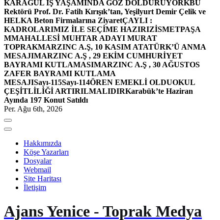
KARAGÜL İŞ YAŞAMINDA GÖZ DOLDURUYOR
KBÜ
Rektörü Prof. Dr. Fatih Kırışık’tan, Yeşilyurt Demir Çelik ve
HELKA Beton Firmalarına Ziyaret
ÇAYLI :
KADROLARIMIZ İLE SEÇİME HAZIRIZ
İSMETPAŞA
MMAHALLESİ MUHTAR ADAYI MURAT
TOPRAK
MARZINC A.Ş, 10 KASIM ATATÜRK’Ü ANMA
MESAJI
MARZINC A.Ş , 29 EKİM CUMHURİYET
BAYRAMI KUTLAMASI
MARZINC A.Ş , 30 AĞUSTOS
ZAFER BAYRAMI KUTLAMA
MESAJI
Sayı-115
Sayı-114
ÖREN EMEKLİ OLDU
OKUL
ÇEŞİTLİLİĞİ ARTIRILMALIDIR
Karabük’te Haziran
Ayında 197 Konut Satıldı
Per. Ağu 6th, 2026
Hakkımızda
Köşe Yazarları
Dosyalar
Webmail
Site Haritası
İletişim
Ajans Yenice - Toprak Medya