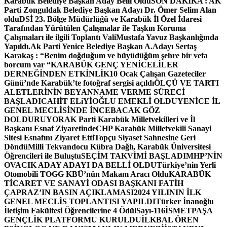
Karabük Belediye Başkan Aday Belli Oldu
SON DAKİKA : AK
Parti Zonguldak Belediye Başkan Adayı Dr. Ömer Selim Alan
oldu
DSİ 23. Bölge Müdürlüğü ve Karabük İl Özel İdaresi
Tarafından Yürütülen Çalışmalar ile Taşkın Koruma
Çalışmaları ile ilgili Toplantı ValiMustafa Yavuz Başkanlığında
Yapıldı.
Ak Parti Yenice Belediye Başkan A.Adayı Sertaş
Karakaş : “Benim doğduğum ve büyüdüğüm şehre bir vefa
borcum var “
KARABÜK GENÇ YENİCELİLER
DERNEĞİNDEN ETKİNLİK
10 Ocak Çalışan Gazeteciler
Günü’nde Karabük’te fotoğraf sergisi açıldı
ÖLÇÜ VE TARTI
ALETLERİNİN BEYANNAME VERME SÜRECİ
BAŞLADI
CAHİT ELiYİOĞLU EMEKLİ OLDU
YENİCE İL
GENEL MECLİSİNDE İNCEBACAK GÖZ
DOLDURUYOR
AK Parti Karabük Milletvekilleri ve İl
Başkanı Esnaf Ziyaretinde
CHP Karabük Milletvekili Sanayi
Sitesi Esnafını Ziyaret Etti
Topçu Siyaset Sahnesine Geri
Döndü
Milli Tekvandocu Kübra Dağlı, Karabük Üniversitesi
Öğrencileri ile Buluştu
SEÇİM TAKVİMİ BAŞLADI
MHP’NİN
OVACIK ADAY ADAYI DA BELLİ OLDU
Türkiye’nin Yerli
Otomobili TOGG KBÜ’nün Makam Aracı Oldu
KARABÜK
TİCARET VE SANAYİ ODASI BAŞKANI FATİH
ÇAPRAZ’IN BASIN AÇIKLAMASI
2024 YILININ İLK
GENEL MECLİS TOPLANTISI YAPILDI
Türker İnanoğlu
İletişim Fakültesi Öğrencilerine 4 Ödül
Sayı-116
İSMETPAŞA
GENÇLİK PLATFORMU KURULDU
İLKBAL ÖREN