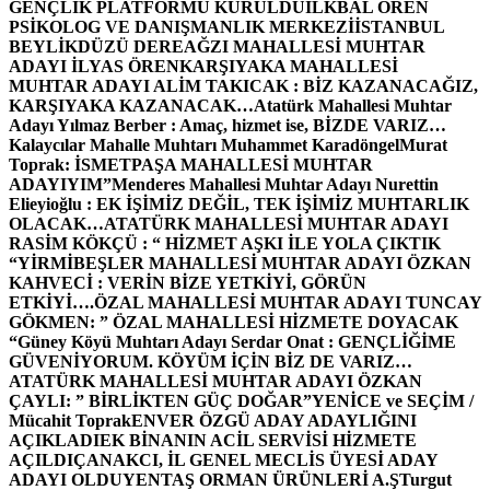
GENÇLİK PLATFORMU KURULDU
İLKBAL ÖREN
PSİKOLOG VE DANIŞMANLIK MERKEZİ
İSTANBUL
BEYLİKDÜZÜ DEREAĞZI MAHALLESİ MUHTAR
ADAYI İLYAS ÖREN
KARŞIYAKA MAHALLESİ
MUHTAR ADAYI ALİM TAKICAK : BİZ KAZANACAĞIZ,
KARŞIYAKA KAZANACAK…
Atatürk Mahallesi Muhtar
Adayı Yılmaz Berber : Amaç, hizmet ise, BİZDE VARIZ…
Kalaycılar Mahalle Muhtarı Muhammet Karadöngel
Murat
Toprak: İSMETPAŞA MAHALLESİ MUHTAR
ADAYIYIM”
Menderes Mahallesi Muhtar Adayı Nurettin
Elieyioğlu : EK İŞİMİZ DEĞİL, TEK İŞİMİZ MUHTARLIK
OLACAK…
ATATÜRK MAHALLESİ MUHTAR ADAYI
RASİM KÖKÇÜ : “ HİZMET AŞKI İLE YOLA ÇIKTIK
“
YİRMİBEŞLER MAHALLESİ MUHTAR ADAYI ÖZKAN
KAHVECİ : VERİN BİZE YETKİYİ, GÖRÜN
ETKİYİ….
ÖZAL MAHALLESİ MUHTAR ADAYI TUNCAY
GÖKMEN: ” ÖZAL MAHALLESİ HİZMETE DOYACAK
“
Güney Köyü Muhtarı Adayı Serdar Onat : GENÇLİĞİME
GÜVENİYORUM. KÖYÜM İÇİN BİZ DE VARIZ…
ATATÜRK MAHALLESİ MUHTAR ADAYI ÖZKAN
ÇAYLI: ” BİRLİKTEN GÜÇ DOĞAR”
YENİCE ve SEÇİM /
Mücahit Toprak
ENVER ÖZGÜ ADAY ADAYLIĞINI
AÇIKLADI
EK BİNANIN ACİL SERVİSİ HİZMETE
AÇILDI
ÇANAKCI, İL GENEL MECLİS ÜYESİ ADAY
ADAYI OLDU
YENTAŞ ORMAN ÜRÜNLERİ A.Ş
Turgut