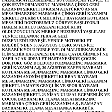
İMZALAR ATILDI
MEHMET BÜYÜKKOÇAK YENİCE’Yİ
ÇOK SEVİYOR
MARZINC MARMARA ÇİNKO GERİ
KAZANIM ŞİRKETİ 10 KASIM ATATÜRK’Ü ANMA
MESAJI
MARZINC MARMARA ÇİNKO GERİ KAZANIM
ŞİRKETİ 29 EKİM CUMHURİYET BAYRAMI KUTLAMA
MESAJI
İKİ DOKTORUMUZ GÖREVE BAŞLIYOR.
İL
HAKEM KURULU BAŞKANI FERDİ KURT
OLDU
ZONGULDAK MERKEZ HUZUREVİ YAŞLILARI
YENİCE IHLAMUR TERASA GEZİ
DÜZENLEDİLER
YEŞİL YENİCE MOTOSİKLET
KULÜBÜ’NDEN 30 AĞUSTOS COŞKUSU
YENİCE
KARABÜK YOLU DUBLE YOL OLMALIDIR
KARABÜK
İÇİN ŞEHİR HASTANESİ DEVREK ÇAYDEĞİRMENİ’NE
YAPILACAK !!
DEVLET HASTANESİNDE ÇOCUK
DOKTORU GÖZ DOLDURUYOR
MARZİNC MARMARA
GERİ KAZANIM A.Ş, 30 AĞUSTOS ZAFER BAYRAMI
KUTLAMA MESAJI
MARZINC MARMARA ÇİNKO GERİ
KAZANIM ANONİM ŞİRKETİ KURBAN BAYRAMI
MESAJI
MARZINC MARMARA ÇİNKO GERİ KAZANIM
ŞİRKETİ, 19 MAYIS GENÇLİK VE SPOR BAYRAMI
KUTLAMA MESAJI
MARZINC MARMARA ÇİNKO GERİ
KAZANIM ŞİRKETİ, 23 NİSAN ULUSAL EGEMENLİK VE
ÇOCUK BAYRAMI KUTLAMA MESAJI
MARZINC
MARMARA ÇİNKO GERİ KAZANIM A.Ş , RAMAZAN
BAYRAMI KUTLAMA MESAJI
ANKA KARABÜK