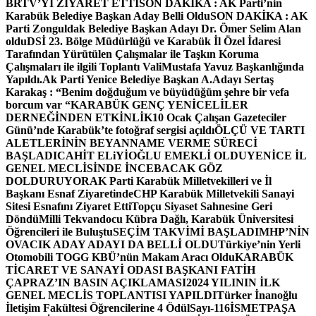
BRTV’Yİ ZİYARET ETTİ
SON DAKİKA : AK Parti’nin
Karabük Belediye Başkan Aday Belli Oldu
SON DAKİKA : AK
Parti Zonguldak Belediye Başkan Adayı Dr. Ömer Selim Alan
oldu
DSİ 23. Bölge Müdürlüğü ve Karabük İl Özel İdaresi
Tarafından Yürütülen Çalışmalar ile Taşkın Koruma
Çalışmaları ile ilgili Toplantı ValiMustafa Yavuz Başkanlığında
Yapıldı.
Ak Parti Yenice Belediye Başkan A.Adayı Sertaş
Karakaş : “Benim doğduğum ve büyüdüğüm şehre bir vefa
borcum var “
KARABÜK GENÇ YENİCELİLER
DERNEĞİNDEN ETKİNLİK
10 Ocak Çalışan Gazeteciler
Günü’nde Karabük’te fotoğraf sergisi açıldı
ÖLÇÜ VE TARTI
ALETLERİNİN BEYANNAME VERME SÜRECİ
BAŞLADI
CAHİT ELiYİOĞLU EMEKLİ OLDU
YENİCE İL
GENEL MECLİSİNDE İNCEBACAK GÖZ
DOLDURUYOR
AK Parti Karabük Milletvekilleri ve İl
Başkanı Esnaf Ziyaretinde
CHP Karabük Milletvekili Sanayi
Sitesi Esnafını Ziyaret Etti
Topçu Siyaset Sahnesine Geri
Döndü
Milli Tekvandocu Kübra Dağlı, Karabük Üniversitesi
Öğrencileri ile Buluştu
SEÇİM TAKVİMİ BAŞLADI
MHP’NİN
OVACIK ADAY ADAYI DA BELLİ OLDU
Türkiye’nin Yerli
Otomobili TOGG KBÜ’nün Makam Aracı Oldu
KARABÜK
TİCARET VE SANAYİ ODASI BAŞKANI FATİH
ÇAPRAZ’IN BASIN AÇIKLAMASI
2024 YILININ İLK
GENEL MECLİS TOPLANTISI YAPILDI
Türker İnanoğlu
İletişim Fakültesi Öğrencilerine 4 Ödül
Sayı-116
İSMETPAŞA