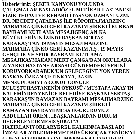
Haberlerimiz:
ŞEKER KANYONU YOLUNDA
ÇALIŞMALAR BAŞLADI
ÖZEL MEDİKAR HASTANESİ
FİZİK TEDAVİ VE REHABİLİTASYON UZMANI UZM.
DR. NECDET ÇATALBAŞ İLE RÖPORTAJ
MARZINC
MARMARA ÇİNKO GERİ KAZANIM ŞİRKETİ KURBAN
BAYRAMI KUTLAMA MESAJI
GENÇ AN-KA
BÜYÜKLERİNİN İZİNDE
BAŞKAN SERTAŞ
KARAKAŞ’TAN 19 MAYIS MESAJI
MARZINC
MARMARA ÇİNKO GERİ KAZANIM A.Ş , 19 MAYIS
GENÇLİK VE SPOR BAYRAMI KUTLAMA
MESAJI
KAYMAKAM MERT ÇANGA’DAN OKULLARA
ZİYARET
HASTANE ARSASI GÜNDEMDEKİ YERİNİ
KORUYOR
KARABÜK’ÜN GELECEĞİNE YÖN VEREN
BAŞKAN ÖZKAN ÇETİNKAYA, BASIN
MENSUPLARIYLA GÖNÜL GÖNÜLE
BULUŞTU
HASTANENİN ÖYKÜSÜ / MUSTAFA AKAY’IN
KALEMİNDEN
YENİCE BELEDİYE BAŞKANI SERTAŞ
KARAKAŞ’IN RAMAZAN BAYRAMI MESAJI
MARZINC
MARMARA ÇİNKO GERİ KAZANIM ŞİRKETİ
RAMAZAN BAYRAMI MESAJI
GURURUMUZ
ABDULLAH ÖREN….
BAŞKANLARDAN DURUM
DEĞERLENDİRMESİ
8 ŞUBAT’A
HAZIRLANIYORLAR
YEREL KALKINMA BAŞLADI
İMZALAR ATILDI
MEHMET BÜYÜKKOÇAK YENİCE’Yİ
ÇOK SEVİYOR
MARZINC MARMARA ÇİNKO GERİ