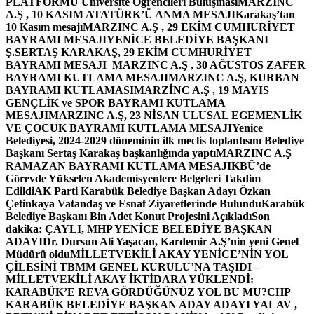
PLATFORMU Üniversite Öğrencileri Buluşması
MARZINC
A.Ş , 10 KASIM ATATÜRK’Ü ANMA MESAJI
Karakaş’tan
10 Kasım mesajı
MARZINC A.Ş , 29 EKİM CUMHURİYET
BAYRAMI MESAJI
YENİCE BELEDİYE BAŞKANI
Ş.SERTAŞ KARAKAŞ, 29 EKİM CUMHURİYET
BAYRAMI MESAJI
MARZINC A.Ş , 30 AĞUSTOS ZAFER
BAYRAMI KUTLAMA MESAJI
MARZINC A.Ş, KURBAN
BAYRAMI KUTLAMASI
MARZİNC A.Ş , 19 MAYIS
GENÇLİK ve SPOR BAYRAMI KUTLAMA
MESAJI
MARZINC A.Ş, 23 NİSAN ULUSAL EGEMENLİK
VE ÇOCUK BAYRAMI KUTLAMA MESAJI
Yenice
Belediyesi, 2024-2029 döneminin ilk meclis toplantısını Belediye
Başkanı Sertaş Karakaş başkanlığında yaptı
MARZINC A.Ş
RAMAZAN BAYRAMI KUTLAMA MESAJI
KBÜ’de
Görevde Yükselen Akademisyenlere Belgeleri Takdim
Edildi
AK Parti Karabük Belediye Başkan Adayı Özkan
Çetinkaya Vatandaş ve Esnaf Ziyaretlerinde Bulundu
Karabük
Belediye Başkanı Bin Adet Konut Projesini Açıkladı
Son
dakika: ÇAYLI, MHP YENİCE BELEDİYE BAŞKAN
ADAYI
Dr. Dursun Ali Yaşacan, Kardemir A.Ş’nin yeni Genel
Müdürü oldu
MİLLETVEKİLİ AKAY YENİCE’NİN YOL
ÇİLESİNİ TBMM GENEL KURULU’NA TAŞIDI –
MİLLETVEKİLİ AKAY İKTİDARA YÜKLENDİ:
KARABÜK’E REVA GÖRDÜĞÜNÜZ YOL BU MU?
CHP
KARABÜK BELEDİYE BAŞKAN ADAY ADAYI YALAV ,