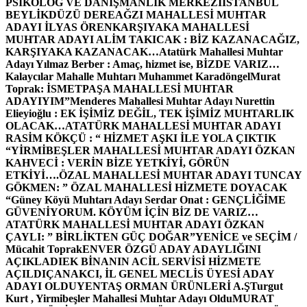
PSİKOLOG VE DANIŞMANLIK MERKEZİ
İSTANBUL
BEYLİKDÜZÜ DEREAĞZI MAHALLESİ MUHTAR
ADAYI İLYAS ÖREN
KARŞIYAKA MAHALLESİ
MUHTAR ADAYI ALİM TAKICAK : BİZ KAZANACAĞIZ,
KARŞIYAKA KAZANACAK…
Atatürk Mahallesi Muhtar
Adayı Yılmaz Berber : Amaç, hizmet ise, BİZDE VARIZ…
Kalaycılar Mahalle Muhtarı Muhammet Karadöngel
Murat
Toprak: İSMETPAŞA MAHALLESİ MUHTAR
ADAYIYIM”
Menderes Mahallesi Muhtar Adayı Nurettin
Elieyioğlu : EK İŞİMİZ DEĞİL, TEK İŞİMİZ MUHTARLIK
OLACAK…
ATATÜRK MAHALLESİ MUHTAR ADAYI
RASİM KÖKÇÜ : “ HİZMET AŞKI İLE YOLA ÇIKTIK
“
YİRMİBEŞLER MAHALLESİ MUHTAR ADAYI ÖZKAN
KAHVECİ : VERİN BİZE YETKİYİ, GÖRÜN
ETKİYİ….
ÖZAL MAHALLESİ MUHTAR ADAYI TUNCAY
GÖKMEN: ” ÖZAL MAHALLESİ HİZMETE DOYACAK
“
Güney Köyü Muhtarı Adayı Serdar Onat : GENÇLİĞİME
GÜVENİYORUM. KÖYÜM İÇİN BİZ DE VARIZ…
ATATÜRK MAHALLESİ MUHTAR ADAYI ÖZKAN
ÇAYLI: ” BİRLİKTEN GÜÇ DOĞAR”
YENİCE ve SEÇİM /
Mücahit Toprak
ENVER ÖZGÜ ADAY ADAYLIĞINI
AÇIKLADI
EK BİNANIN ACİL SERVİSİ HİZMETE
AÇILDI
ÇANAKCI, İL GENEL MECLİS ÜYESİ ADAY
ADAYI OLDU
YENTAŞ ORMAN ÜRÜNLERİ A.Ş
Turgut
Kurt , Yirmibeşler Mahallesi Muhtar Adayı Oldu
MURAT