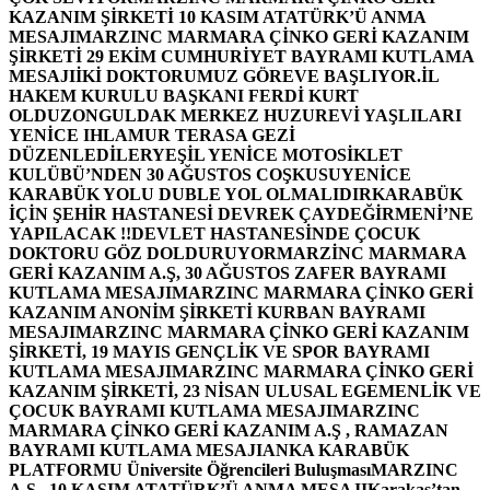
KAZANIM ŞİRKETİ 10 KASIM ATATÜRK’Ü ANMA
MESAJI
MARZINC MARMARA ÇİNKO GERİ KAZANIM
ŞİRKETİ 29 EKİM CUMHURİYET BAYRAMI KUTLAMA
MESAJI
İKİ DOKTORUMUZ GÖREVE BAŞLIYOR.
İL
HAKEM KURULU BAŞKANI FERDİ KURT
OLDU
ZONGULDAK MERKEZ HUZUREVİ YAŞLILARI
YENİCE IHLAMUR TERASA GEZİ
DÜZENLEDİLER
YEŞİL YENİCE MOTOSİKLET
KULÜBÜ’NDEN 30 AĞUSTOS COŞKUSU
YENİCE
KARABÜK YOLU DUBLE YOL OLMALIDIR
KARABÜK
İÇİN ŞEHİR HASTANESİ DEVREK ÇAYDEĞİRMENİ’NE
YAPILACAK !!
DEVLET HASTANESİNDE ÇOCUK
DOKTORU GÖZ DOLDURUYOR
MARZİNC MARMARA
GERİ KAZANIM A.Ş, 30 AĞUSTOS ZAFER BAYRAMI
KUTLAMA MESAJI
MARZINC MARMARA ÇİNKO GERİ
KAZANIM ANONİM ŞİRKETİ KURBAN BAYRAMI
MESAJI
MARZINC MARMARA ÇİNKO GERİ KAZANIM
ŞİRKETİ, 19 MAYIS GENÇLİK VE SPOR BAYRAMI
KUTLAMA MESAJI
MARZINC MARMARA ÇİNKO GERİ
KAZANIM ŞİRKETİ, 23 NİSAN ULUSAL EGEMENLİK VE
ÇOCUK BAYRAMI KUTLAMA MESAJI
MARZINC
MARMARA ÇİNKO GERİ KAZANIM A.Ş , RAMAZAN
BAYRAMI KUTLAMA MESAJI
ANKA KARABÜK
PLATFORMU Üniversite Öğrencileri Buluşması
MARZINC
A.Ş , 10 KASIM ATATÜRK’Ü ANMA MESAJI
Karakaş’tan