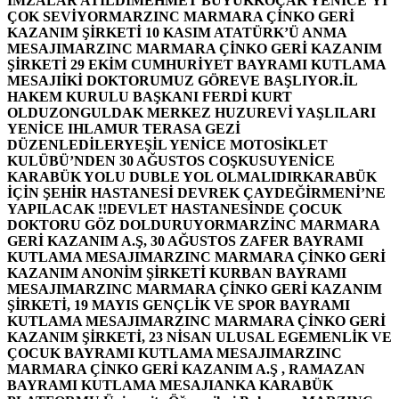
İMZALAR ATILDI
MEHMET BÜYÜKKOÇAK YENİCE’Yİ
ÇOK SEVİYOR
MARZINC MARMARA ÇİNKO GERİ
KAZANIM ŞİRKETİ 10 KASIM ATATÜRK’Ü ANMA
MESAJI
MARZINC MARMARA ÇİNKO GERİ KAZANIM
ŞİRKETİ 29 EKİM CUMHURİYET BAYRAMI KUTLAMA
MESAJI
İKİ DOKTORUMUZ GÖREVE BAŞLIYOR.
İL
HAKEM KURULU BAŞKANI FERDİ KURT
OLDU
ZONGULDAK MERKEZ HUZUREVİ YAŞLILARI
YENİCE IHLAMUR TERASA GEZİ
DÜZENLEDİLER
YEŞİL YENİCE MOTOSİKLET
KULÜBÜ’NDEN 30 AĞUSTOS COŞKUSU
YENİCE
KARABÜK YOLU DUBLE YOL OLMALIDIR
KARABÜK
İÇİN ŞEHİR HASTANESİ DEVREK ÇAYDEĞİRMENİ’NE
YAPILACAK !!
DEVLET HASTANESİNDE ÇOCUK
DOKTORU GÖZ DOLDURUYOR
MARZİNC MARMARA
GERİ KAZANIM A.Ş, 30 AĞUSTOS ZAFER BAYRAMI
KUTLAMA MESAJI
MARZINC MARMARA ÇİNKO GERİ
KAZANIM ANONİM ŞİRKETİ KURBAN BAYRAMI
MESAJI
MARZINC MARMARA ÇİNKO GERİ KAZANIM
ŞİRKETİ, 19 MAYIS GENÇLİK VE SPOR BAYRAMI
KUTLAMA MESAJI
MARZINC MARMARA ÇİNKO GERİ
KAZANIM ŞİRKETİ, 23 NİSAN ULUSAL EGEMENLİK VE
ÇOCUK BAYRAMI KUTLAMA MESAJI
MARZINC
MARMARA ÇİNKO GERİ KAZANIM A.Ş , RAMAZAN
BAYRAMI KUTLAMA MESAJI
ANKA KARABÜK