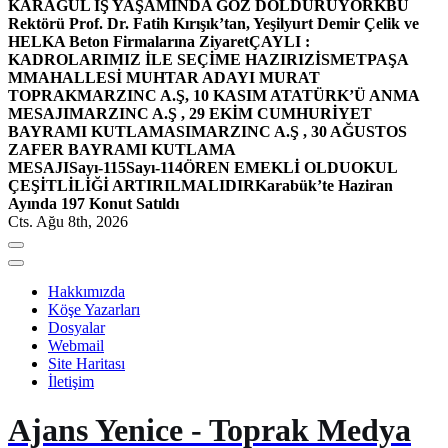
KARAGÜL İŞ YAŞAMINDA GÖZ DOLDURUYOR
KBÜ
Rektörü Prof. Dr. Fatih Kırışık’tan, Yeşilyurt Demir Çelik ve
HELKA Beton Firmalarına Ziyaret
ÇAYLI :
KADROLARIMIZ İLE SEÇİME HAZIRIZ
İSMETPAŞA
MMAHALLESİ MUHTAR ADAYI MURAT
TOPRAK
MARZINC A.Ş, 10 KASIM ATATÜRK’Ü ANMA
MESAJI
MARZINC A.Ş , 29 EKİM CUMHURİYET
BAYRAMI KUTLAMASI
MARZINC A.Ş , 30 AĞUSTOS
ZAFER BAYRAMI KUTLAMA
MESAJI
Sayı-115
Sayı-114
ÖREN EMEKLİ OLDU
OKUL
ÇEŞİTLİLİĞİ ARTIRILMALIDIR
Karabük’te Haziran
Ayında 197 Konut Satıldı
Cts. Ağu 8th, 2026
Hakkımızda
Köşe Yazarları
Dosyalar
Webmail
Site Haritası
İletişim
Ajans Yenice - Toprak Medya