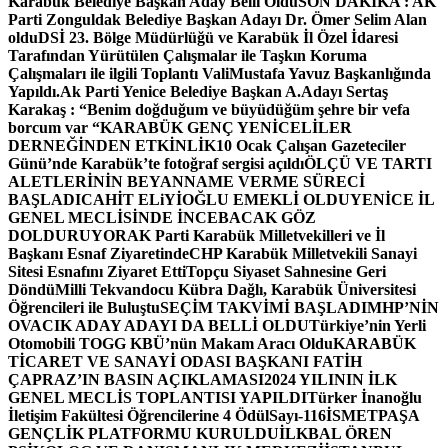
Karabük Belediye Başkan Aday Belli Oldu
SON DAKİKA : AK
Parti Zonguldak Belediye Başkan Adayı Dr. Ömer Selim Alan
oldu
DSİ 23. Bölge Müdürlüğü ve Karabük İl Özel İdaresi
Tarafından Yürütülen Çalışmalar ile Taşkın Koruma
Çalışmaları ile ilgili Toplantı ValiMustafa Yavuz Başkanlığında
Yapıldı.
Ak Parti Yenice Belediye Başkan A.Adayı Sertaş
Karakaş : “Benim doğduğum ve büyüdüğüm şehre bir vefa
borcum var “
KARABÜK GENÇ YENİCELİLER
DERNEĞİNDEN ETKİNLİK
10 Ocak Çalışan Gazeteciler
Günü’nde Karabük’te fotoğraf sergisi açıldı
ÖLÇÜ VE TARTI
ALETLERİNİN BEYANNAME VERME SÜRECİ
BAŞLADI
CAHİT ELiYİOĞLU EMEKLİ OLDU
YENİCE İL
GENEL MECLİSİNDE İNCEBACAK GÖZ
DOLDURUYOR
AK Parti Karabük Milletvekilleri ve İl
Başkanı Esnaf Ziyaretinde
CHP Karabük Milletvekili Sanayi
Sitesi Esnafını Ziyaret Etti
Topçu Siyaset Sahnesine Geri
Döndü
Milli Tekvandocu Kübra Dağlı, Karabük Üniversitesi
Öğrencileri ile Buluştu
SEÇİM TAKVİMİ BAŞLADI
MHP’NİN
OVACIK ADAY ADAYI DA BELLİ OLDU
Türkiye’nin Yerli
Otomobili TOGG KBÜ’nün Makam Aracı Oldu
KARABÜK
TİCARET VE SANAYİ ODASI BAŞKANI FATİH
ÇAPRAZ’IN BASIN AÇIKLAMASI
2024 YILININ İLK
GENEL MECLİS TOPLANTISI YAPILDI
Türker İnanoğlu
İletişim Fakültesi Öğrencilerine 4 Ödül
Sayı-116
İSMETPAŞA
GENÇLİK PLATFORMU KURULDU
İLKBAL ÖREN