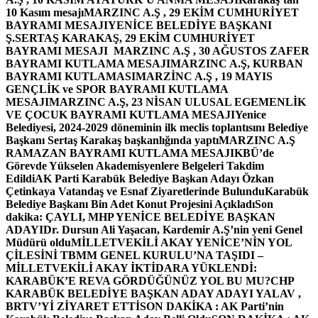
10 Kasım mesajı
MARZINC A.Ş , 29 EKİM CUMHURİYET
BAYRAMI MESAJI
YENİCE BELEDİYE BAŞKANI
Ş.SERTAŞ KARAKAŞ, 29 EKİM CUMHURİYET
BAYRAMI MESAJI
MARZINC A.Ş , 30 AĞUSTOS ZAFER
BAYRAMI KUTLAMA MESAJI
MARZINC A.Ş, KURBAN
BAYRAMI KUTLAMASI
MARZİNC A.Ş , 19 MAYIS
GENÇLİK ve SPOR BAYRAMI KUTLAMA
MESAJI
MARZINC A.Ş, 23 NİSAN ULUSAL EGEMENLİK
VE ÇOCUK BAYRAMI KUTLAMA MESAJI
Yenice
Belediyesi, 2024-2029 döneminin ilk meclis toplantısını Belediye
Başkanı Sertaş Karakaş başkanlığında yaptı
MARZINC A.Ş
RAMAZAN BAYRAMI KUTLAMA MESAJI
KBÜ’de
Görevde Yükselen Akademisyenlere Belgeleri Takdim
Edildi
AK Parti Karabük Belediye Başkan Adayı Özkan
Çetinkaya Vatandaş ve Esnaf Ziyaretlerinde Bulundu
Karabük
Belediye Başkanı Bin Adet Konut Projesini Açıkladı
Son
dakika: ÇAYLI, MHP YENİCE BELEDİYE BAŞKAN
ADAYI
Dr. Dursun Ali Yaşacan, Kardemir A.Ş’nin yeni Genel
Müdürü oldu
MİLLETVEKİLİ AKAY YENİCE’NİN YOL
ÇİLESİNİ TBMM GENEL KURULU’NA TAŞIDI –
MİLLETVEKİLİ AKAY İKTİDARA YÜKLENDİ:
KARABÜK’E REVA GÖRDÜĞÜNÜZ YOL BU MU?
CHP
KARABÜK BELEDİYE BAŞKAN ADAY ADAYI YALAV ,
BRTV’Yİ ZİYARET ETTİ
SON DAKİKA : AK Parti’nin