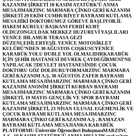
KAZANIM ŞİRKETİ 10 KASIM ATATÜRK’Ü ANMA
MESAJI
MARZINC MARMARA ÇİNKO GERİ KAZANIM
ŞİRKETİ 29 EKİM CUMHURİYET BAYRAMI KUTLAMA
MESAJI
İKİ DOKTORUMUZ GÖREVE BAŞLIYOR.
İL
HAKEM KURULU BAŞKANI FERDİ KURT
OLDU
ZONGULDAK MERKEZ HUZUREVİ YAŞLILARI
YENİCE IHLAMUR TERASA GEZİ
DÜZENLEDİLER
YEŞİL YENİCE MOTOSİKLET
KULÜBÜ’NDEN 30 AĞUSTOS COŞKUSU
YENİCE
KARABÜK YOLU DUBLE YOL OLMALIDIR
KARABÜK
İÇİN ŞEHİR HASTANESİ DEVREK ÇAYDEĞİRMENİ’NE
YAPILACAK !!
DEVLET HASTANESİNDE ÇOCUK
DOKTORU GÖZ DOLDURUYOR
MARZİNC MARMARA
GERİ KAZANIM A.Ş, 30 AĞUSTOS ZAFER BAYRAMI
KUTLAMA MESAJI
MARZINC MARMARA ÇİNKO GERİ
KAZANIM ANONİM ŞİRKETİ KURBAN BAYRAMI
MESAJI
MARZINC MARMARA ÇİNKO GERİ KAZANIM
ŞİRKETİ, 19 MAYIS GENÇLİK VE SPOR BAYRAMI
KUTLAMA MESAJI
MARZINC MARMARA ÇİNKO GERİ
KAZANIM ŞİRKETİ, 23 NİSAN ULUSAL EGEMENLİK VE
ÇOCUK BAYRAMI KUTLAMA MESAJI
MARZINC
MARMARA ÇİNKO GERİ KAZANIM A.Ş , RAMAZAN
BAYRAMI KUTLAMA MESAJI
ANKA KARABÜK
PLATFORMU Üniversite Öğrencileri Buluşması
MARZINC
A.Ş , 10 KASIM ATATÜRK’Ü ANMA MESAJI
Karakaş’tan