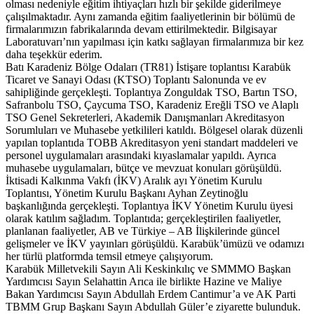
olması nedeniyle eğitim ihtiyaçları hızlı bir şekilde giderilmeye
çalışılmaktadır. Aynı zamanda eğitim faaliyetlerinin bir bölümü de
firmalarımızın fabrikalarında devam ettirilmektedir. Bilgisayar
Laboratuvarı’nın yapılması için katkı sağlayan firmalarımıza bir kez
daha teşekkür ederim.
Batı Karadeniz Bölge Odaları (TR81) İstişare toplantısı Karabük
Ticaret ve Sanayi Odası (KTSO) Toplantı Salonunda ve ev
sahipliğinde gerçekleşti. Toplantıya Zonguldak TSO, Bartın TSO,
Safranbolu TSO, Çaycuma TSO, Karadeniz Ereğli TSO ve Alaplı
TSO Genel Sekreterleri, Akademik Danışmanları Akreditasyon
Sorumluları ve Muhasebe yetkilileri katıldı. Bölgesel olarak düzenli
yapılan toplantıda TOBB Akreditasyon yeni standart maddeleri ve
personel uygulamaları arasındaki kıyaslamalar yapıldı. Ayrıca
muhasebe uygulamaları, bütçe ve mevzuat konuları görüşüldü.
İktisadi Kalkınma Vakfı (İKV) Aralık ayı Yönetim Kurulu
Toplantısı, Yönetim Kurulu Başkanı Ayhan Zeytinoğlu
başkanlığında gerçekleşti. Toplantıya İKV Yönetim Kurulu üyesi
olarak katılım sağladım. Toplantıda; gerçekleştirilen faaliyetler,
planlanan faaliyetler, AB ve Türkiye – AB İlişkilerinde güncel
gelişmeler ve İKV yayınları görüşüldü. Karabük’ümüzü ve odamızı
her türlü platformda temsil etmeye çalışıyorum.
Karabük Milletvekili Sayın Ali Keskinkılıç ve SMMMO Başkan
Yardımcısı Sayın Selahattin Arıca ile birlikte Hazine ve Maliye
Bakan Yardımcısı Sayın Abdullah Erdem Cantimur’a ve AK Parti
TBMM Grup Başkanı Sayın Abdullah Güler’e ziyarette bulunduk.