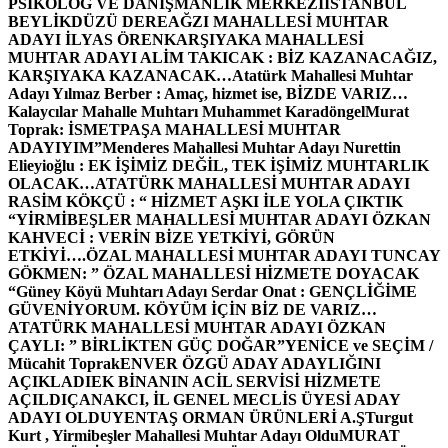
PSİKOLOG VE DANIŞMANLIK MERKEZİ
İSTANBUL
BEYLİKDÜZÜ DEREAĞZI MAHALLESİ MUHTAR
ADAYI İLYAS ÖREN
KARŞIYAKA MAHALLESİ
MUHTAR ADAYI ALİM TAKICAK : BİZ KAZANACAĞIZ,
KARŞIYAKA KAZANACAK…
Atatürk Mahallesi Muhtar
Adayı Yılmaz Berber : Amaç, hizmet ise, BİZDE VARIZ…
Kalaycılar Mahalle Muhtarı Muhammet Karadöngel
Murat
Toprak: İSMETPAŞA MAHALLESİ MUHTAR
ADAYIYIM”
Menderes Mahallesi Muhtar Adayı Nurettin
Elieyioğlu : EK İŞİMİZ DEĞİL, TEK İŞİMİZ MUHTARLIK
OLACAK…
ATATÜRK MAHALLESİ MUHTAR ADAYI
RASİM KÖKÇÜ : “ HİZMET AŞKI İLE YOLA ÇIKTIK
“
YİRMİBEŞLER MAHALLESİ MUHTAR ADAYI ÖZKAN
KAHVECİ : VERİN BİZE YETKİYİ, GÖRÜN
ETKİYİ….
ÖZAL MAHALLESİ MUHTAR ADAYI TUNCAY
GÖKMEN: ” ÖZAL MAHALLESİ HİZMETE DOYACAK
“
Güney Köyü Muhtarı Adayı Serdar Onat : GENÇLİĞİME
GÜVENİYORUM. KÖYÜM İÇİN BİZ DE VARIZ…
ATATÜRK MAHALLESİ MUHTAR ADAYI ÖZKAN
ÇAYLI: ” BİRLİKTEN GÜÇ DOĞAR”
YENİCE ve SEÇİM /
Mücahit Toprak
ENVER ÖZGÜ ADAY ADAYLIĞINI
AÇIKLADI
EK BİNANIN ACİL SERVİSİ HİZMETE
AÇILDI
ÇANAKCI, İL GENEL MECLİS ÜYESİ ADAY
ADAYI OLDU
YENTAŞ ORMAN ÜRÜNLERİ A.Ş
Turgut
Kurt , Yirmibeşler Mahallesi Muhtar Adayı Oldu
MURAT