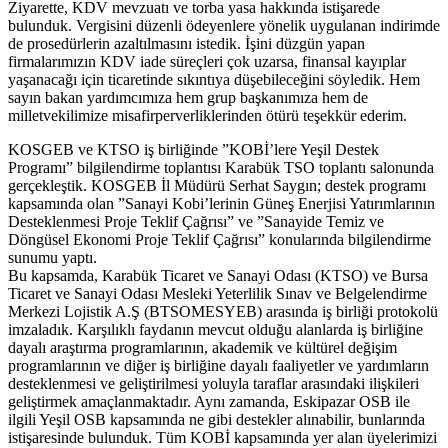
Ziyarette, KDV mevzuatı ve torba yasa hakkında istişarede
bulunduk. Vergisini düzenli ödeyenlere yönelik uygulanan indirimde
de prosedürlerin azaltılmasını istedik. İşini düzgün yapan
firmalarımızın KDV iade süreçleri çok uzarsa, finansal kayıplar
yaşanacağı için ticaretinde sıkıntıya düşebileceğini söyledik. Hem
sayın bakan yardımcımıza hem grup başkanımıza hem de
milletvekilimize misafirperverliklerinden ötürü teşekkür ederim.
KOSGEB ve KTSO iş birliğinde ”KOBİ’lere Yeşil Destek
Programı” bilgilendirme toplantısı Karabük TSO toplantı salonunda
gerçekleştik. KOSGEB İl Müdürü Serhat Saygın; destek programı
kapsamında olan ”Sanayi Kobi’lerinin Güneş Enerjisi Yatırımlarının
Desteklenmesi Proje Teklif Çağrısı” ve ”Sanayide Temiz ve
Döngüsel Ekonomi Proje Teklif Çağrısı” konularında bilgilendirme
sunumu yaptı.
Bu kapsamda, Karabük Ticaret ve Sanayi Odası (KTSO) ve Bursa
Ticaret ve Sanayi Odası Mesleki Yeterlilik Sınav ve Belgelendirme
Merkezi Lojistik A.Ş (BTSOMESYEB) arasında iş birliği protokolü
imzaladık. Karşılıklı faydanın mevcut olduğu alanlarda iş birliğine
dayalı araştırma programlarının, akademik ve kültürel değişim
programlarının ve diğer iş birliğine dayalı faaliyetler ve yardımların
desteklenmesi ve geliştirilmesi yoluyla taraflar arasındaki ilişkileri
geliştirmek amaçlanmaktadır. Aynı zamanda, Eskipazar OSB ile
ilgili Yeşil OSB kapsamında ne gibi destekler alınabilir, bunlarında
istişaresinde bulunduk. Tüm KOBİ kapsamında yer alan üyelerimizi