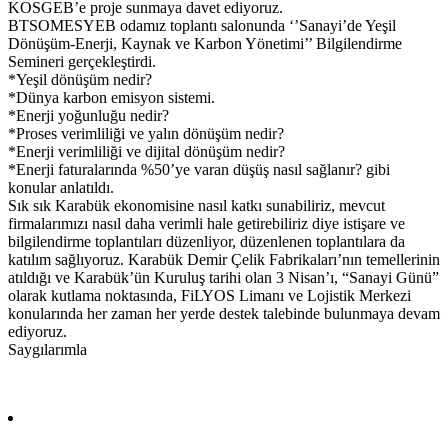
KOSGEB’e proje sunmaya davet ediyoruz.
BTSOMESYEB odamız toplantı salonunda ‘’Sanayi’de Yeşil
Dönüşüm-Enerji, Kaynak ve Karbon Yönetimi’’ Bilgilendirme
Semineri gerçekleştirdi.
*Yeşil dönüşüm nedir?
*Dünya karbon emisyon sistemi.
*Enerji yoğunluğu nedir?
*Proses verimliliği ve yalın dönüşüm nedir?
*Enerji verimliliği ve dijital dönüşüm nedir?
*Enerji faturalarında %50’ye varan düşüş nasıl sağlanır? gibi
konular anlatıldı.
Sık sık Karabük ekonomisine nasıl katkı sunabiliriz, mevcut
firmalarımızı nasıl daha verimli hale getirebiliriz diye istişare ve
bilgilendirme toplantıları düzenliyor, düzenlenen toplantılara da
katılım sağlıyoruz. Karabük Demir Çelik Fabrikaları’nın temellerinin
atıldığı ve Karabük’ün Kuruluş tarihi olan 3 Nisan’ı, “Sanayi Günü”
olarak kutlama noktasında, FiLYOS Limanı ve Lojistik Merkezi
konularında her zaman her yerde destek talebinde bulunmaya devam
ediyoruz.
Saygılarımla