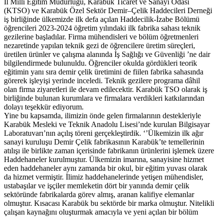
İl Milli Eğitim Müdürlüğü, Karabük Ticaret ve Sanayi Odası
(KTSO) ve Karabük Özel Sektör Demir–Çelik Haddecileri Derneği
iş birliğinde ülkemizde ilk defa açılan Haddecilik-İzabe Bölümü
öğrencileri 2023-2024 öğretim yılındaki ilk fabrika sahası teknik
gezilerine başladılar. Firma mühendisleri ve bölüm öğretmenleri
nezaretinde yapılan teknik gezi de öğrencilere üretim süreçleri,
üretilen ürünler ve çalışma alanında İş Sağlığı ve Güvenliği ’ne dair
bilgilendirmede bulunuldu. Öğrenciler okulda gördükleri teorik
eğitimin yanı sıra demir çelik üretimini de fiilen fabrika sahasında
görerek işleyişi yerinde inceledi. Teknik gezilere programa dâhil
olan firma ziyaretleri ile devam edilecektir. Karabük TSO olarak iş
birliğinde bulunan kurumlara ve firmalara verdikleri katkılarından
dolayı teşekkür ediyorum.
Yine bu kapsamda, ilimizin önde gelen firmalarının destekleriyle
Karabük Mesleki ve Teknik Anadolu Lisesi’nde kurulan Bilgisayar
Laboratuvarı’nın açılış töreni gerçekleştirdik. ‘’Ülkemizin ilk ağır
sanayi kuruluşu Demir Çelik fabrikasının Karabük’te temellerinin
atılışı ile birlikte zaman içerisinde fabrikanın ürünlerini işlemek üzere
Haddehaneler kurulmuştur. Ülkemizin imarına, sanayisine hizmet
eden haddehaneler aynı zamanda bir okul, bir eğitim yuvası olarak
da hizmet vermiştir. İlimiz haddehanelerinde yetişen mühendisler,
ustabaşılar ve işçiler memleketin dört bir yanında demir çelik
sektöründe fabrikalarda görev almış, aranan kalifiye elemanlar
olmuştur. Kısacası Karabük bu sektörde bir marka olmuştur. Nitelikli
çalışan kaynağını oluşturmak amacıyla ve yeni açılan bir bölüm