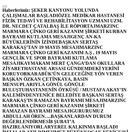
İçeriğe
atla
Haberlerimiz:
ŞEKER KANYONU YOLUNDA
ÇALIŞMALAR BAŞLADI
ÖZEL MEDİKAR HASTANESİ
FİZİK TEDAVİ VE REHABİLİTASYON UZMANI UZM.
DR. NECDET ÇATALBAŞ İLE RÖPORTAJ
MARZINC
MARMARA ÇİNKO GERİ KAZANIM ŞİRKETİ KURBAN
BAYRAMI KUTLAMA MESAJI
GENÇ AN-KA
BÜYÜKLERİNİN İZİNDE
BAŞKAN SERTAŞ
KARAKAŞ’TAN 19 MAYIS MESAJI
MARZINC
MARMARA ÇİNKO GERİ KAZANIM A.Ş , 19 MAYIS
GENÇLİK VE SPOR BAYRAMI KUTLAMA
MESAJI
KAYMAKAM MERT ÇANGA’DAN OKULLARA
ZİYARET
HASTANE ARSASI GÜNDEMDEKİ YERİNİ
KORUYOR
KARABÜK’ÜN GELECEĞİNE YÖN VEREN
BAŞKAN ÖZKAN ÇETİNKAYA, BASIN
MENSUPLARIYLA GÖNÜL GÖNÜLE
BULUŞTU
HASTANENİN ÖYKÜSÜ / MUSTAFA AKAY’IN
KALEMİNDEN
YENİCE BELEDİYE BAŞKANI SERTAŞ
KARAKAŞ’IN RAMAZAN BAYRAMI MESAJI
MARZINC
MARMARA ÇİNKO GERİ KAZANIM ŞİRKETİ
RAMAZAN BAYRAMI MESAJI
GURURUMUZ
ABDULLAH ÖREN….
BAŞKANLARDAN DURUM
DEĞERLENDİRMESİ
8 ŞUBAT’A
HAZIRLANIYORLAR
YEREL KALKINMA BAŞLADI