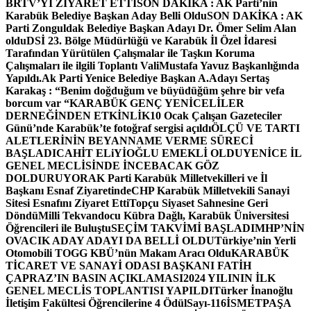
BRTV’Yİ ZİYARET ETTİ
SON DAKİKA : AK Parti’nin
Karabük Belediye Başkan Aday Belli Oldu
SON DAKİKA : AK
Parti Zonguldak Belediye Başkan Adayı Dr. Ömer Selim Alan
oldu
DSİ 23. Bölge Müdürlüğü ve Karabük İl Özel İdaresi
Tarafından Yürütülen Çalışmalar ile Taşkın Koruma
Çalışmaları ile ilgili Toplantı ValiMustafa Yavuz Başkanlığında
Yapıldı.
Ak Parti Yenice Belediye Başkan A.Adayı Sertaş
Karakaş : “Benim doğduğum ve büyüdüğüm şehre bir vefa
borcum var “
KARABÜK GENÇ YENİCELİLER
DERNEĞİNDEN ETKİNLİK
10 Ocak Çalışan Gazeteciler
Günü’nde Karabük’te fotoğraf sergisi açıldı
ÖLÇÜ VE TARTI
ALETLERİNİN BEYANNAME VERME SÜRECİ
BAŞLADI
CAHİT ELiYİOĞLU EMEKLİ OLDU
YENİCE İL
GENEL MECLİSİNDE İNCEBACAK GÖZ
DOLDURUYOR
AK Parti Karabük Milletvekilleri ve İl
Başkanı Esnaf Ziyaretinde
CHP Karabük Milletvekili Sanayi
Sitesi Esnafını Ziyaret Etti
Topçu Siyaset Sahnesine Geri
Döndü
Milli Tekvandocu Kübra Dağlı, Karabük Üniversitesi
Öğrencileri ile Buluştu
SEÇİM TAKVİMİ BAŞLADI
MHP’NİN
OVACIK ADAY ADAYI DA BELLİ OLDU
Türkiye’nin Yerli
Otomobili TOGG KBÜ’nün Makam Aracı Oldu
KARABÜK
TİCARET VE SANAYİ ODASI BAŞKANI FATİH
ÇAPRAZ’IN BASIN AÇIKLAMASI
2024 YILININ İLK
GENEL MECLİS TOPLANTISI YAPILDI
Türker İnanoğlu
İletişim Fakültesi Öğrencilerine 4 Ödül
Sayı-116
İSMETPAŞA