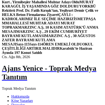
Kurt , Yirmibeşler Mahallesi Muhtar Adayı Oldu
MURAT
KARAGÜL İŞ YAŞAMINDA GÖZ DOLDURUYOR
KBÜ
Rektörü Prof. Dr. Fatih Kırışık’tan, Yeşilyurt Demir Çelik ve
HELKA Beton Firmalarına Ziyaret
ÇAYLI :
KADROLARIMIZ İLE SEÇİME HAZIRIZ
İSMETPAŞA
MMAHALLESİ MUHTAR ADAYI MURAT
TOPRAK
MARZINC A.Ş, 10 KASIM ATATÜRK’Ü ANMA
MESAJI
MARZINC A.Ş , 29 EKİM CUMHURİYET
BAYRAMI KUTLAMASI
MARZINC A.Ş , 30 AĞUSTOS
ZAFER BAYRAMI KUTLAMA
MESAJI
Sayı-115
Sayı-114
ÖREN EMEKLİ OLDU
OKUL
ÇEŞİTLİLİĞİ ARTIRILMALIDIR
Karabük’te Haziran
Ayında 197 Konut Satıldı
Cts. Ağu 8th, 2026
Ajans Yenice - Toprak Medya
Tanıtım
Toprak Medya Tanıtım
Hakkımızda
Köşe Yazarları
Dosyalar