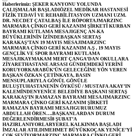
Haberlerimiz:
ŞEKER KANYONU YOLUNDA
ÇALIŞMALAR BAŞLADI
ÖZEL MEDİKAR HASTANESİ
FİZİK TEDAVİ VE REHABİLİTASYON UZMANI UZM.
DR. NECDET ÇATALBAŞ İLE RÖPORTAJ
MARZINC
MARMARA ÇİNKO GERİ KAZANIM ŞİRKETİ KURBAN
BAYRAMI KUTLAMA MESAJI
GENÇ AN-KA
BÜYÜKLERİNİN İZİNDE
BAŞKAN SERTAŞ
KARAKAŞ’TAN 19 MAYIS MESAJI
MARZINC
MARMARA ÇİNKO GERİ KAZANIM A.Ş , 19 MAYIS
GENÇLİK VE SPOR BAYRAMI KUTLAMA
MESAJI
KAYMAKAM MERT ÇANGA’DAN OKULLARA
ZİYARET
HASTANE ARSASI GÜNDEMDEKİ YERİNİ
KORUYOR
KARABÜK’ÜN GELECEĞİNE YÖN VEREN
BAŞKAN ÖZKAN ÇETİNKAYA, BASIN
MENSUPLARIYLA GÖNÜL GÖNÜLE
BULUŞTU
HASTANENİN ÖYKÜSÜ / MUSTAFA AKAY’IN
KALEMİNDEN
YENİCE BELEDİYE BAŞKANI SERTAŞ
KARAKAŞ’IN RAMAZAN BAYRAMI MESAJI
MARZINC
MARMARA ÇİNKO GERİ KAZANIM ŞİRKETİ
RAMAZAN BAYRAMI MESAJI
GURURUMUZ
ABDULLAH ÖREN….
BAŞKANLARDAN DURUM
DEĞERLENDİRMESİ
8 ŞUBAT’A
HAZIRLANIYORLAR
YEREL KALKINMA BAŞLADI
İMZALAR ATILDI
MEHMET BÜYÜKKOÇAK YENİCE’Yİ
ÇOK SEVİYOR
MARZINC MARMARA ÇİNKO GERİ