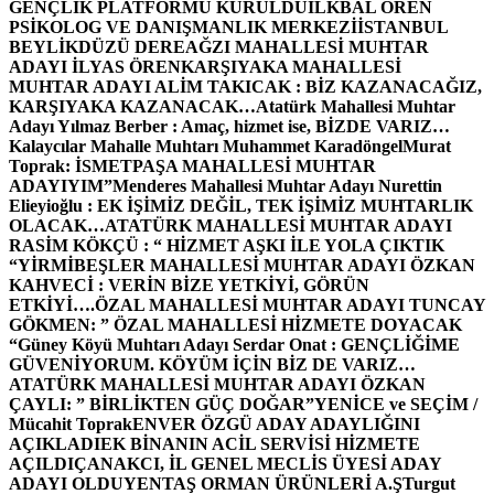
GENÇLİK PLATFORMU KURULDU
İLKBAL ÖREN
PSİKOLOG VE DANIŞMANLIK MERKEZİ
İSTANBUL
BEYLİKDÜZÜ DEREAĞZI MAHALLESİ MUHTAR
ADAYI İLYAS ÖREN
KARŞIYAKA MAHALLESİ
MUHTAR ADAYI ALİM TAKICAK : BİZ KAZANACAĞIZ,
KARŞIYAKA KAZANACAK…
Atatürk Mahallesi Muhtar
Adayı Yılmaz Berber : Amaç, hizmet ise, BİZDE VARIZ…
Kalaycılar Mahalle Muhtarı Muhammet Karadöngel
Murat
Toprak: İSMETPAŞA MAHALLESİ MUHTAR
ADAYIYIM”
Menderes Mahallesi Muhtar Adayı Nurettin
Elieyioğlu : EK İŞİMİZ DEĞİL, TEK İŞİMİZ MUHTARLIK
OLACAK…
ATATÜRK MAHALLESİ MUHTAR ADAYI
RASİM KÖKÇÜ : “ HİZMET AŞKI İLE YOLA ÇIKTIK
“
YİRMİBEŞLER MAHALLESİ MUHTAR ADAYI ÖZKAN
KAHVECİ : VERİN BİZE YETKİYİ, GÖRÜN
ETKİYİ….
ÖZAL MAHALLESİ MUHTAR ADAYI TUNCAY
GÖKMEN: ” ÖZAL MAHALLESİ HİZMETE DOYACAK
“
Güney Köyü Muhtarı Adayı Serdar Onat : GENÇLİĞİME
GÜVENİYORUM. KÖYÜM İÇİN BİZ DE VARIZ…
ATATÜRK MAHALLESİ MUHTAR ADAYI ÖZKAN
ÇAYLI: ” BİRLİKTEN GÜÇ DOĞAR”
YENİCE ve SEÇİM /
Mücahit Toprak
ENVER ÖZGÜ ADAY ADAYLIĞINI
AÇIKLADI
EK BİNANIN ACİL SERVİSİ HİZMETE
AÇILDI
ÇANAKCI, İL GENEL MECLİS ÜYESİ ADAY
ADAYI OLDU
YENTAŞ ORMAN ÜRÜNLERİ A.Ş
Turgut