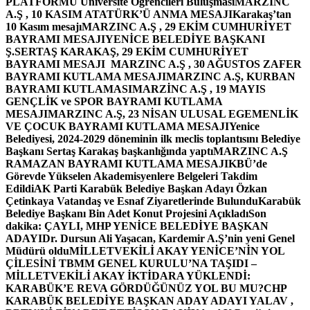
PLATFORMU Üniversite Öğrencileri Buluşması
MARZINC
A.Ş , 10 KASIM ATATÜRK’Ü ANMA MESAJI
Karakaş’tan
10 Kasım mesajı
MARZINC A.Ş , 29 EKİM CUMHURİYET
BAYRAMI MESAJI
YENİCE BELEDİYE BAŞKANI
Ş.SERTAŞ KARAKAŞ, 29 EKİM CUMHURİYET
BAYRAMI MESAJI
MARZINC A.Ş , 30 AĞUSTOS ZAFER
BAYRAMI KUTLAMA MESAJI
MARZINC A.Ş, KURBAN
BAYRAMI KUTLAMASI
MARZİNC A.Ş , 19 MAYIS
GENÇLİK ve SPOR BAYRAMI KUTLAMA
MESAJI
MARZINC A.Ş, 23 NİSAN ULUSAL EGEMENLİK
VE ÇOCUK BAYRAMI KUTLAMA MESAJI
Yenice
Belediyesi, 2024-2029 döneminin ilk meclis toplantısını Belediye
Başkanı Sertaş Karakaş başkanlığında yaptı
MARZINC A.Ş
RAMAZAN BAYRAMI KUTLAMA MESAJI
KBÜ’de
Görevde Yükselen Akademisyenlere Belgeleri Takdim
Edildi
AK Parti Karabük Belediye Başkan Adayı Özkan
Çetinkaya Vatandaş ve Esnaf Ziyaretlerinde Bulundu
Karabük
Belediye Başkanı Bin Adet Konut Projesini Açıkladı
Son
dakika: ÇAYLI, MHP YENİCE BELEDİYE BAŞKAN
ADAYI
Dr. Dursun Ali Yaşacan, Kardemir A.Ş’nin yeni Genel
Müdürü oldu
MİLLETVEKİLİ AKAY YENİCE’NİN YOL
ÇİLESİNİ TBMM GENEL KURULU’NA TAŞIDI –
MİLLETVEKİLİ AKAY İKTİDARA YÜKLENDİ:
KARABÜK’E REVA GÖRDÜĞÜNÜZ YOL BU MU?
CHP
KARABÜK BELEDİYE BAŞKAN ADAY ADAYI YALAV ,