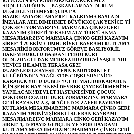
RAMAZAN BAYRAMI MESAJI
GURURUMUZ
ABDULLAH ÖREN….
BAŞKANLARDAN DURUM
DEĞERLENDİRMESİ
8 ŞUBAT’A
HAZIRLANIYORLAR
YEREL KALKINMA BAŞLADI
İMZALAR ATILDI
MEHMET BÜYÜKKOÇAK YENİCE’Yİ
ÇOK SEVİYOR
MARZINC MARMARA ÇİNKO GERİ
KAZANIM ŞİRKETİ 10 KASIM ATATÜRK’Ü ANMA
MESAJI
MARZINC MARMARA ÇİNKO GERİ KAZANIM
ŞİRKETİ 29 EKİM CUMHURİYET BAYRAMI KUTLAMA
MESAJI
İKİ DOKTORUMUZ GÖREVE BAŞLIYOR.
İL
HAKEM KURULU BAŞKANI FERDİ KURT
OLDU
ZONGULDAK MERKEZ HUZUREVİ YAŞLILARI
YENİCE IHLAMUR TERASA GEZİ
DÜZENLEDİLER
YEŞİL YENİCE MOTOSİKLET
KULÜBÜ’NDEN 30 AĞUSTOS COŞKUSU
YENİCE
KARABÜK YOLU DUBLE YOL OLMALIDIR
KARABÜK
İÇİN ŞEHİR HASTANESİ DEVREK ÇAYDEĞİRMENİ’NE
YAPILACAK !!
DEVLET HASTANESİNDE ÇOCUK
DOKTORU GÖZ DOLDURUYOR
MARZİNC MARMARA
GERİ KAZANIM A.Ş, 30 AĞUSTOS ZAFER BAYRAMI
KUTLAMA MESAJI
MARZINC MARMARA ÇİNKO GERİ
KAZANIM ANONİM ŞİRKETİ KURBAN BAYRAMI
MESAJI
MARZINC MARMARA ÇİNKO GERİ KAZANIM
ŞİRKETİ, 19 MAYIS GENÇLİK VE SPOR BAYRAMI
KUTLAMA MESAJI
MARZINC MARMARA ÇİNKO GERİ