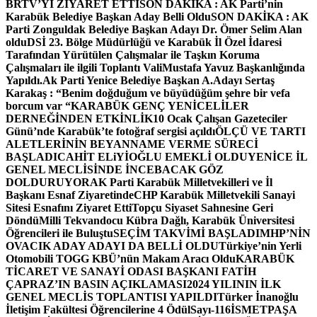
BRTV’Yİ ZİYARET ETTİ
SON DAKİKA : AK Parti’nin
Karabük Belediye Başkan Aday Belli Oldu
SON DAKİKA : AK
Parti Zonguldak Belediye Başkan Adayı Dr. Ömer Selim Alan
oldu
DSİ 23. Bölge Müdürlüğü ve Karabük İl Özel İdaresi
Tarafından Yürütülen Çalışmalar ile Taşkın Koruma
Çalışmaları ile ilgili Toplantı ValiMustafa Yavuz Başkanlığında
Yapıldı.
Ak Parti Yenice Belediye Başkan A.Adayı Sertaş
Karakaş : “Benim doğduğum ve büyüdüğüm şehre bir vefa
borcum var “
KARABÜK GENÇ YENİCELİLER
DERNEĞİNDEN ETKİNLİK
10 Ocak Çalışan Gazeteciler
Günü’nde Karabük’te fotoğraf sergisi açıldı
ÖLÇÜ VE TARTI
ALETLERİNİN BEYANNAME VERME SÜRECİ
BAŞLADI
CAHİT ELiYİOĞLU EMEKLİ OLDU
YENİCE İL
GENEL MECLİSİNDE İNCEBACAK GÖZ
DOLDURUYOR
AK Parti Karabük Milletvekilleri ve İl
Başkanı Esnaf Ziyaretinde
CHP Karabük Milletvekili Sanayi
Sitesi Esnafını Ziyaret Etti
Topçu Siyaset Sahnesine Geri
Döndü
Milli Tekvandocu Kübra Dağlı, Karabük Üniversitesi
Öğrencileri ile Buluştu
SEÇİM TAKVİMİ BAŞLADI
MHP’NİN
OVACIK ADAY ADAYI DA BELLİ OLDU
Türkiye’nin Yerli
Otomobili TOGG KBÜ’nün Makam Aracı Oldu
KARABÜK
TİCARET VE SANAYİ ODASI BAŞKANI FATİH
ÇAPRAZ’IN BASIN AÇIKLAMASI
2024 YILININ İLK
GENEL MECLİS TOPLANTISI YAPILDI
Türker İnanoğlu
İletişim Fakültesi Öğrencilerine 4 Ödül
Sayı-116
İSMETPAŞA