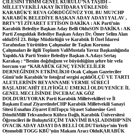
ÇİLESİNİ TBMM GENEL KURULU’NA TAŞIDI –
MİLLETVEKİLİ AKAY İKTİDARA YÜKLENDİ:
KARABÜK’E REVA GÖRDÜĞÜNÜZ YOL BU MU?
CHP
KARABÜK BELEDİYE BAŞKAN ADAY ADAYI YALAV ,
BRTV’Yİ ZİYARET ETTİ
SON DAKİKA : AK Parti’nin
Karabük Belediye Başkan Aday Belli Oldu
SON DAKİKA : AK
Parti Zonguldak Belediye Başkan Adayı Dr. Ömer Selim Alan
oldu
DSİ 23. Bölge Müdürlüğü ve Karabük İl Özel İdaresi
Tarafından Yürütülen Çalışmalar ile Taşkın Koruma
Çalışmaları ile ilgili Toplantı ValiMustafa Yavuz Başkanlığında
Yapıldı.
Ak Parti Yenice Belediye Başkan A.Adayı Sertaş
Karakaş : “Benim doğduğum ve büyüdüğüm şehre bir vefa
borcum var “
KARABÜK GENÇ YENİCELİLER
DERNEĞİNDEN ETKİNLİK
10 Ocak Çalışan Gazeteciler
Günü’nde Karabük’te fotoğraf sergisi açıldı
ÖLÇÜ VE TARTI
ALETLERİNİN BEYANNAME VERME SÜRECİ
BAŞLADI
CAHİT ELiYİOĞLU EMEKLİ OLDU
YENİCE İL
GENEL MECLİSİNDE İNCEBACAK GÖZ
DOLDURUYOR
AK Parti Karabük Milletvekilleri ve İl
Başkanı Esnaf Ziyaretinde
CHP Karabük Milletvekili Sanayi
Sitesi Esnafını Ziyaret Etti
Topçu Siyaset Sahnesine Geri
Döndü
Milli Tekvandocu Kübra Dağlı, Karabük Üniversitesi
Öğrencileri ile Buluştu
SEÇİM TAKVİMİ BAŞLADI
MHP’NİN
OVACIK ADAY ADAYI DA BELLİ OLDU
Türkiye’nin Yerli
Otomobili TOGG KBÜ’nün Makam Aracı Oldu
KARABÜK