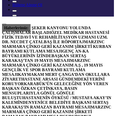
Bültene Abone Ol
Haberlerimiz:
ŞEKER KANYONU YOLUNDA
ÇALIŞMALAR BAŞLADI
ÖZEL MEDİKAR HASTANESİ
FİZİK TEDAVİ VE REHABİLİTASYON UZMANI UZM.
DR. NECDET ÇATALBAŞ İLE RÖPORTAJ
MARZINC
MARMARA ÇİNKO GERİ KAZANIM ŞİRKETİ KURBAN
BAYRAMI KUTLAMA MESAJI
GENÇ AN-KA
BÜYÜKLERİNİN İZİNDE
BAŞKAN SERTAŞ
KARAKAŞ’TAN 19 MAYIS MESAJI
MARZINC
MARMARA ÇİNKO GERİ KAZANIM A.Ş , 19 MAYIS
GENÇLİK VE SPOR BAYRAMI KUTLAMA
MESAJI
KAYMAKAM MERT ÇANGA’DAN OKULLARA
ZİYARET
HASTANE ARSASI GÜNDEMDEKİ YERİNİ
KORUYOR
KARABÜK’ÜN GELECEĞİNE YÖN VEREN
BAŞKAN ÖZKAN ÇETİNKAYA, BASIN
MENSUPLARIYLA GÖNÜL GÖNÜLE
BULUŞTU
HASTANENİN ÖYKÜSÜ / MUSTAFA AKAY’IN
KALEMİNDEN
YENİCE BELEDİYE BAŞKANI SERTAŞ
KARAKAŞ’IN RAMAZAN BAYRAMI MESAJI
MARZINC
MARMARA ÇİNKO GERİ KAZANIM ŞİRKETİ