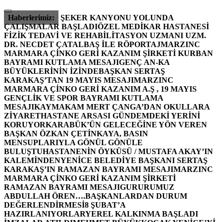
İçeriğe
atla
Haberlerimiz:
ŞEKER KANYONU YOLUNDA
ÇALIŞMALAR BAŞLADI
ÖZEL MEDİKAR HASTANESİ
FİZİK TEDAVİ VE REHABİLİTASYON UZMANI UZM.
DR. NECDET ÇATALBAŞ İLE RÖPORTAJ
MARZINC
MARMARA ÇİNKO GERİ KAZANIM ŞİRKETİ KURBAN
BAYRAMI KUTLAMA MESAJI
GENÇ AN-KA
BÜYÜKLERİNİN İZİNDE
BAŞKAN SERTAŞ
KARAKAŞ’TAN 19 MAYIS MESAJI
MARZINC
MARMARA ÇİNKO GERİ KAZANIM A.Ş , 19 MAYIS
GENÇLİK VE SPOR BAYRAMI KUTLAMA
MESAJI
KAYMAKAM MERT ÇANGA’DAN OKULLARA
ZİYARET
HASTANE ARSASI GÜNDEMDEKİ YERİNİ
KORUYOR
KARABÜK’ÜN GELECEĞİNE YÖN VEREN
BAŞKAN ÖZKAN ÇETİNKAYA, BASIN
MENSUPLARIYLA GÖNÜL GÖNÜLE
BULUŞTU
HASTANENİN ÖYKÜSÜ / MUSTAFA AKAY’IN
KALEMİNDEN
YENİCE BELEDİYE BAŞKANI SERTAŞ
KARAKAŞ’IN RAMAZAN BAYRAMI MESAJI
MARZINC
MARMARA ÇİNKO GERİ KAZANIM ŞİRKETİ
RAMAZAN BAYRAMI MESAJI
GURURUMUZ
ABDULLAH ÖREN….
BAŞKANLARDAN DURUM
DEĞERLENDİRMESİ
8 ŞUBAT’A
HAZIRLANIYORLAR
YEREL KALKINMA BAŞLADI