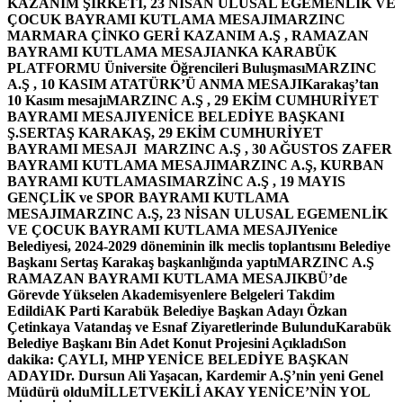
KAZANIM ŞİRKETİ, 23 NİSAN ULUSAL EGEMENLİK VE
ÇOCUK BAYRAMI KUTLAMA MESAJI
MARZINC
MARMARA ÇİNKO GERİ KAZANIM A.Ş , RAMAZAN
BAYRAMI KUTLAMA MESAJI
ANKA KARABÜK
PLATFORMU Üniversite Öğrencileri Buluşması
MARZINC
A.Ş , 10 KASIM ATATÜRK’Ü ANMA MESAJI
Karakaş’tan
10 Kasım mesajı
MARZINC A.Ş , 29 EKİM CUMHURİYET
BAYRAMI MESAJI
YENİCE BELEDİYE BAŞKANI
Ş.SERTAŞ KARAKAŞ, 29 EKİM CUMHURİYET
BAYRAMI MESAJI
MARZINC A.Ş , 30 AĞUSTOS ZAFER
BAYRAMI KUTLAMA MESAJI
MARZINC A.Ş, KURBAN
BAYRAMI KUTLAMASI
MARZİNC A.Ş , 19 MAYIS
GENÇLİK ve SPOR BAYRAMI KUTLAMA
MESAJI
MARZINC A.Ş, 23 NİSAN ULUSAL EGEMENLİK
VE ÇOCUK BAYRAMI KUTLAMA MESAJI
Yenice
Belediyesi, 2024-2029 döneminin ilk meclis toplantısını Belediye
Başkanı Sertaş Karakaş başkanlığında yaptı
MARZINC A.Ş
RAMAZAN BAYRAMI KUTLAMA MESAJI
KBÜ’de
Görevde Yükselen Akademisyenlere Belgeleri Takdim
Edildi
AK Parti Karabük Belediye Başkan Adayı Özkan
Çetinkaya Vatandaş ve Esnaf Ziyaretlerinde Bulundu
Karabük
Belediye Başkanı Bin Adet Konut Projesini Açıkladı
Son
dakika: ÇAYLI, MHP YENİCE BELEDİYE BAŞKAN
ADAYI
Dr. Dursun Ali Yaşacan, Kardemir A.Ş’nin yeni Genel
Müdürü oldu
MİLLETVEKİLİ AKAY YENİCE’NİN YOL