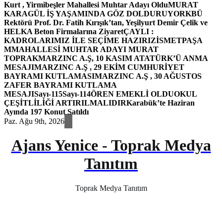
Kurt , Yirmibeşler Mahallesi Muhtar Adayı Oldu
MURAT
KARAGÜL İŞ YAŞAMINDA GÖZ DOLDURUYOR
KBÜ
Rektörü Prof. Dr. Fatih Kırışık’tan, Yeşilyurt Demir Çelik ve
HELKA Beton Firmalarına Ziyaret
ÇAYLI :
KADROLARIMIZ İLE SEÇİME HAZIRIZ
İSMETPAŞA
MMAHALLESİ MUHTAR ADAYI MURAT
TOPRAK
MARZINC A.Ş, 10 KASIM ATATÜRK’Ü ANMA
MESAJI
MARZINC A.Ş , 29 EKİM CUMHURİYET
BAYRAMI KUTLAMASI
MARZINC A.Ş , 30 AĞUSTOS
ZAFER BAYRAMI KUTLAMA
MESAJI
Sayı-115
Sayı-114
ÖREN EMEKLİ OLDU
OKUL
ÇEŞİTLİLİĞİ ARTIRILMALIDIR
Karabük’te Haziran
Ayında 197 Konut Satıldı
Paz. Ağu 9th, 2026
Ajans Yenice - Toprak Medya
Tanıtım
Toprak Medya Tanıtım