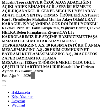
Mücahit Toprak
ENVER ÖZGÜ ADAY ADAYLIĞINI
AÇIKLADI
EK BİNANIN ACİL SERVİSİ HİZMETE
AÇILDI
ÇANAKCI, İL GENEL MECLİS ÜYESİ ADAY
ADAYI OLDU
YENTAŞ ORMAN ÜRÜNLERİ A.Ş
Turgut
Kurt , Yirmibeşler Mahallesi Muhtar Adayı Oldu
MURAT
KARAGÜL İŞ YAŞAMINDA GÖZ DOLDURUYOR
KBÜ
Rektörü Prof. Dr. Fatih Kırışık’tan, Yeşilyurt Demir Çelik ve
HELKA Beton Firmalarına Ziyaret
ÇAYLI :
KADROLARIMIZ İLE SEÇİME HAZIRIZ
İSMETPAŞA
MMAHALLESİ MUHTAR ADAYI MURAT
TOPRAK
MARZINC A.Ş, 10 KASIM ATATÜRK’Ü ANMA
MESAJI
MARZINC A.Ş , 29 EKİM CUMHURİYET
BAYRAMI KUTLAMASI
MARZINC A.Ş , 30 AĞUSTOS
ZAFER BAYRAMI KUTLAMA
MESAJI
Sayı-115
Sayı-114
ÖREN EMEKLİ OLDU
OKUL
ÇEŞİTLİLİĞİ ARTIRILMALIDIR
Karabük’te Haziran
Ayında 197 Konut Satıldı
Paz. Ağu 9th, 2026
Hakkımızda
Köşe Yazarları
Dosyalar
Webmail