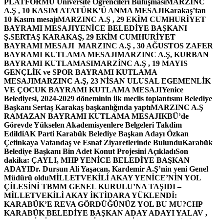
PLATFORMU Üniversite Öğrencileri Buluşması
MARZINC
A.Ş , 10 KASIM ATATÜRK’Ü ANMA MESAJI
Karakaş’tan
10 Kasım mesajı
MARZINC A.Ş , 29 EKİM CUMHURİYET
BAYRAMI MESAJI
YENİCE BELEDİYE BAŞKANI
Ş.SERTAŞ KARAKAŞ, 29 EKİM CUMHURİYET
BAYRAMI MESAJI
MARZINC A.Ş , 30 AĞUSTOS ZAFER
BAYRAMI KUTLAMA MESAJI
MARZINC A.Ş, KURBAN
BAYRAMI KUTLAMASI
MARZİNC A.Ş , 19 MAYIS
GENÇLİK ve SPOR BAYRAMI KUTLAMA
MESAJI
MARZINC A.Ş, 23 NİSAN ULUSAL EGEMENLİK
VE ÇOCUK BAYRAMI KUTLAMA MESAJI
Yenice
Belediyesi, 2024-2029 döneminin ilk meclis toplantısını Belediye
Başkanı Sertaş Karakaş başkanlığında yaptı
MARZINC A.Ş
RAMAZAN BAYRAMI KUTLAMA MESAJI
KBÜ’de
Görevde Yükselen Akademisyenlere Belgeleri Takdim
Edildi
AK Parti Karabük Belediye Başkan Adayı Özkan
Çetinkaya Vatandaş ve Esnaf Ziyaretlerinde Bulundu
Karabük
Belediye Başkanı Bin Adet Konut Projesini Açıkladı
Son
dakika: ÇAYLI, MHP YENİCE BELEDİYE BAŞKAN
ADAYI
Dr. Dursun Ali Yaşacan, Kardemir A.Ş’nin yeni Genel
Müdürü oldu
MİLLETVEKİLİ AKAY YENİCE’NİN YOL
ÇİLESİNİ TBMM GENEL KURULU’NA TAŞIDI –
MİLLETVEKİLİ AKAY İKTİDARA YÜKLENDİ:
KARABÜK’E REVA GÖRDÜĞÜNÜZ YOL BU MU?
CHP
KARABÜK BELEDİYE BAŞKAN ADAY ADAYI YALAV ,