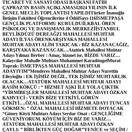
TİCARET VE SANAYİ ODASI BAŞKANI FATİH
ÇAPRAZ’IN BASIN AÇIKLAMASI
2024 YILININ İLK
GENEL MECLİS TOPLANTISI YAPILDI
Türker İnanoğlu
İletişim Fakültesi Öğrencilerine 4 Ödül
Sayı-116
İSMETPAŞA
GENÇLİK PLATFORMU KURULDU
İLKBAL ÖREN
PSİKOLOG VE DANIŞMANLIK MERKEZİ
İSTANBUL
BEYLİKDÜZÜ DEREAĞZI MAHALLESİ MUHTAR
ADAYI İLYAS ÖREN
KARŞIYAKA MAHALLESİ
MUHTAR ADAYI ALİM TAKICAK : BİZ KAZANACAĞIZ,
KARŞIYAKA KAZANACAK…
Atatürk Mahallesi Muhtar
Adayı Yılmaz Berber : Amaç, hizmet ise, BİZDE VARIZ…
Kalaycılar Mahalle Muhtarı Muhammet Karadöngel
Murat
Toprak: İSMETPAŞA MAHALLESİ MUHTAR
ADAYIYIM”
Menderes Mahallesi Muhtar Adayı Nurettin
Elieyioğlu : EK İŞİMİZ DEĞİL, TEK İŞİMİZ MUHTARLIK
OLACAK…
ATATÜRK MAHALLESİ MUHTAR ADAYI
RASİM KÖKÇÜ : “ HİZMET AŞKI İLE YOLA ÇIKTIK
“
YİRMİBEŞLER MAHALLESİ MUHTAR ADAYI ÖZKAN
KAHVECİ : VERİN BİZE YETKİYİ, GÖRÜN
ETKİYİ….
ÖZAL MAHALLESİ MUHTAR ADAYI TUNCAY
GÖKMEN: ” ÖZAL MAHALLESİ HİZMETE DOYACAK
“
Güney Köyü Muhtarı Adayı Serdar Onat : GENÇLİĞİME
GÜVENİYORUM. KÖYÜM İÇİN BİZ DE VARIZ…
ATATÜRK MAHALLESİ MUHTAR ADAYI ÖZKAN
ÇAYLI: ” BİRLİKTEN GÜÇ DOĞAR”
YENİCE ve SEÇİM /