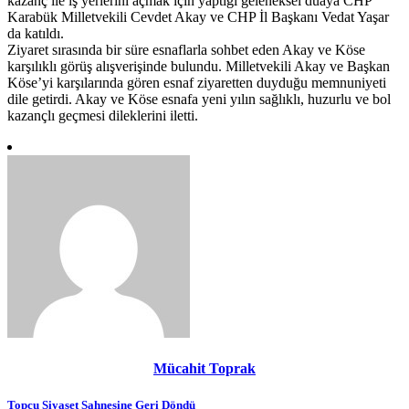
kazanç ile iş yerlerini açmak için yaptığı geleneksel duaya CHP
Karabük Milletvekili Cevdet Akay ve CHP İl Başkanı Vedat Yaşar
da katıldı.
Ziyaret sırasında bir süre esnaflarla sohbet eden Akay ve Köse
karşılıklı görüş alışverişinde bulundu. Milletvekili Akay ve Başkan
Köse’yi karşılarında gören esnaf ziyaretten duyduğu memnuniyeti
dile getirdi. Akay ve Köse esnafa yeni yılın sağlıklı, huzurlu ve bol
kazançlı geçmesi dileklerini iletti.
Mücahit Toprak
Yazı
Topçu Siyaset Sahnesine Geri Döndü