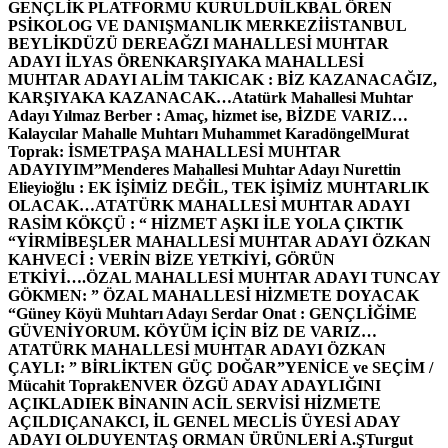
GENÇLİK PLATFORMU KURULDU
İLKBAL ÖREN
PSİKOLOG VE DANIŞMANLIK MERKEZİ
İSTANBUL
BEYLİKDÜZÜ DEREAĞZI MAHALLESİ MUHTAR
ADAYI İLYAS ÖREN
KARŞIYAKA MAHALLESİ
MUHTAR ADAYI ALİM TAKICAK : BİZ KAZANACAĞIZ,
KARŞIYAKA KAZANACAK…
Atatürk Mahallesi Muhtar
Adayı Yılmaz Berber : Amaç, hizmet ise, BİZDE VARIZ…
Kalaycılar Mahalle Muhtarı Muhammet Karadöngel
Murat
Toprak: İSMETPAŞA MAHALLESİ MUHTAR
ADAYIYIM”
Menderes Mahallesi Muhtar Adayı Nurettin
Elieyioğlu : EK İŞİMİZ DEĞİL, TEK İŞİMİZ MUHTARLIK
OLACAK…
ATATÜRK MAHALLESİ MUHTAR ADAYI
RASİM KÖKÇÜ : “ HİZMET AŞKI İLE YOLA ÇIKTIK
“
YİRMİBEŞLER MAHALLESİ MUHTAR ADAYI ÖZKAN
KAHVECİ : VERİN BİZE YETKİYİ, GÖRÜN
ETKİYİ….
ÖZAL MAHALLESİ MUHTAR ADAYI TUNCAY
GÖKMEN: ” ÖZAL MAHALLESİ HİZMETE DOYACAK
“
Güney Köyü Muhtarı Adayı Serdar Onat : GENÇLİĞİME
GÜVENİYORUM. KÖYÜM İÇİN BİZ DE VARIZ…
ATATÜRK MAHALLESİ MUHTAR ADAYI ÖZKAN
ÇAYLI: ” BİRLİKTEN GÜÇ DOĞAR”
YENİCE ve SEÇİM /
Mücahit Toprak
ENVER ÖZGÜ ADAY ADAYLIĞINI
AÇIKLADI
EK BİNANIN ACİL SERVİSİ HİZMETE
AÇILDI
ÇANAKCI, İL GENEL MECLİS ÜYESİ ADAY
ADAYI OLDU
YENTAŞ ORMAN ÜRÜNLERİ A.Ş
Turgut