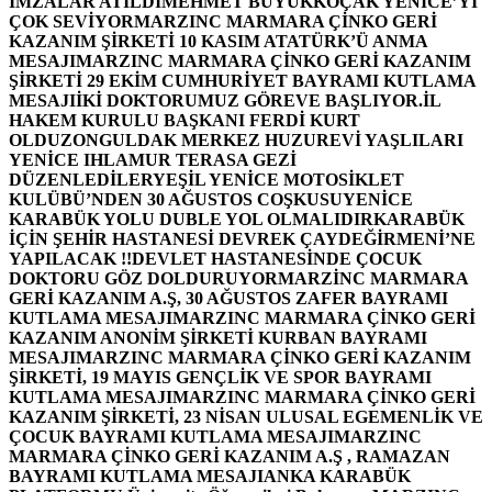
İMZALAR ATILDI
MEHMET BÜYÜKKOÇAK YENİCE’Yİ
ÇOK SEVİYOR
MARZINC MARMARA ÇİNKO GERİ
KAZANIM ŞİRKETİ 10 KASIM ATATÜRK’Ü ANMA
MESAJI
MARZINC MARMARA ÇİNKO GERİ KAZANIM
ŞİRKETİ 29 EKİM CUMHURİYET BAYRAMI KUTLAMA
MESAJI
İKİ DOKTORUMUZ GÖREVE BAŞLIYOR.
İL
HAKEM KURULU BAŞKANI FERDİ KURT
OLDU
ZONGULDAK MERKEZ HUZUREVİ YAŞLILARI
YENİCE IHLAMUR TERASA GEZİ
DÜZENLEDİLER
YEŞİL YENİCE MOTOSİKLET
KULÜBÜ’NDEN 30 AĞUSTOS COŞKUSU
YENİCE
KARABÜK YOLU DUBLE YOL OLMALIDIR
KARABÜK
İÇİN ŞEHİR HASTANESİ DEVREK ÇAYDEĞİRMENİ’NE
YAPILACAK !!
DEVLET HASTANESİNDE ÇOCUK
DOKTORU GÖZ DOLDURUYOR
MARZİNC MARMARA
GERİ KAZANIM A.Ş, 30 AĞUSTOS ZAFER BAYRAMI
KUTLAMA MESAJI
MARZINC MARMARA ÇİNKO GERİ
KAZANIM ANONİM ŞİRKETİ KURBAN BAYRAMI
MESAJI
MARZINC MARMARA ÇİNKO GERİ KAZANIM
ŞİRKETİ, 19 MAYIS GENÇLİK VE SPOR BAYRAMI
KUTLAMA MESAJI
MARZINC MARMARA ÇİNKO GERİ
KAZANIM ŞİRKETİ, 23 NİSAN ULUSAL EGEMENLİK VE
ÇOCUK BAYRAMI KUTLAMA MESAJI
MARZINC
MARMARA ÇİNKO GERİ KAZANIM A.Ş , RAMAZAN
BAYRAMI KUTLAMA MESAJI
ANKA KARABÜK