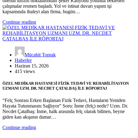
önemli turizm noktalarından Şeker Kanyonu yolunda beklenen
çalışmalar resmen başladı. Yol ve istinat duvarı yapım işi
kapsamında ihaleyi alan firma, bugün…
Continue reading
Mücahit Toprak
Haberler
Haziran 15, 2026
415 views
ÖZEL MEDİKAR HASTANESİ FİZİK TEDAVİ VE REHABİLİTASYON
UZMANI UZM. DR. NECDET ÇATALBAŞ İLE RÖPORTAJ
“Felç Sonrası Erken Başlanan Fizik Tedavi, Hastaların Yeniden
Hayata Tutunmasını Sağlıyor” Soru: İnme (felç) nedir? Uzm. Dr.
Necdet Çatalbaş: İnme, halk arasında felç olarak bilinen, beyne
giden kan akışının damar…
Continue reading