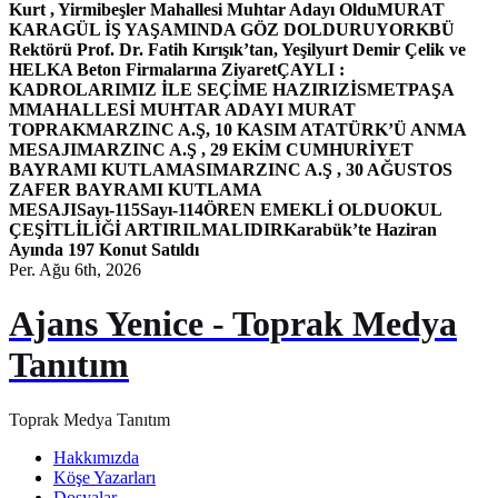
Kurt , Yirmibeşler Mahallesi Muhtar Adayı Oldu
MURAT
KARAGÜL İŞ YAŞAMINDA GÖZ DOLDURUYOR
KBÜ
Rektörü Prof. Dr. Fatih Kırışık’tan, Yeşilyurt Demir Çelik ve
HELKA Beton Firmalarına Ziyaret
ÇAYLI :
KADROLARIMIZ İLE SEÇİME HAZIRIZ
İSMETPAŞA
MMAHALLESİ MUHTAR ADAYI MURAT
TOPRAK
MARZINC A.Ş, 10 KASIM ATATÜRK’Ü ANMA
MESAJI
MARZINC A.Ş , 29 EKİM CUMHURİYET
BAYRAMI KUTLAMASI
MARZINC A.Ş , 30 AĞUSTOS
ZAFER BAYRAMI KUTLAMA
MESAJI
Sayı-115
Sayı-114
ÖREN EMEKLİ OLDU
OKUL
ÇEŞİTLİLİĞİ ARTIRILMALIDIR
Karabük’te Haziran
Ayında 197 Konut Satıldı
Per. Ağu 6th, 2026
Ajans Yenice - Toprak Medya
Tanıtım
Toprak Medya Tanıtım
Hakkımızda
Köşe Yazarları
Dosyalar