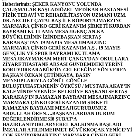
Haberlerimiz:
ŞEKER KANYONU YOLUNDA
ÇALIŞMALAR BAŞLADI
ÖZEL MEDİKAR HASTANESİ
FİZİK TEDAVİ VE REHABİLİTASYON UZMANI UZM.
DR. NECDET ÇATALBAŞ İLE RÖPORTAJ
MARZINC
MARMARA ÇİNKO GERİ KAZANIM ŞİRKETİ KURBAN
BAYRAMI KUTLAMA MESAJI
GENÇ AN-KA
BÜYÜKLERİNİN İZİNDE
BAŞKAN SERTAŞ
KARAKAŞ’TAN 19 MAYIS MESAJI
MARZINC
MARMARA ÇİNKO GERİ KAZANIM A.Ş , 19 MAYIS
GENÇLİK VE SPOR BAYRAMI KUTLAMA
MESAJI
KAYMAKAM MERT ÇANGA’DAN OKULLARA
ZİYARET
HASTANE ARSASI GÜNDEMDEKİ YERİNİ
KORUYOR
KARABÜK’ÜN GELECEĞİNE YÖN VEREN
BAŞKAN ÖZKAN ÇETİNKAYA, BASIN
MENSUPLARIYLA GÖNÜL GÖNÜLE
BULUŞTU
HASTANENİN ÖYKÜSÜ / MUSTAFA AKAY’IN
KALEMİNDEN
YENİCE BELEDİYE BAŞKANI SERTAŞ
KARAKAŞ’IN RAMAZAN BAYRAMI MESAJI
MARZINC
MARMARA ÇİNKO GERİ KAZANIM ŞİRKETİ
RAMAZAN BAYRAMI MESAJI
GURURUMUZ
ABDULLAH ÖREN….
BAŞKANLARDAN DURUM
DEĞERLENDİRMESİ
8 ŞUBAT’A
HAZIRLANIYORLAR
YEREL KALKINMA BAŞLADI
İMZALAR ATILDI
MEHMET BÜYÜKKOÇAK YENİCE’Yİ
ÇOK SEVİYOR
MARZINC MARMARA ÇİNKO GERİ