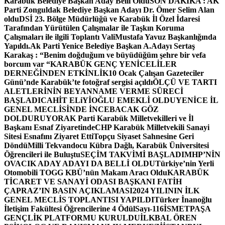
Karabük Belediye Başkan Aday Belli Oldu
SON DAKİKA : AK
Parti Zonguldak Belediye Başkan Adayı Dr. Ömer Selim Alan
oldu
DSİ 23. Bölge Müdürlüğü ve Karabük İl Özel İdaresi
Tarafından Yürütülen Çalışmalar ile Taşkın Koruma
Çalışmaları ile ilgili Toplantı ValiMustafa Yavuz Başkanlığında
Yapıldı.
Ak Parti Yenice Belediye Başkan A.Adayı Sertaş
Karakaş : “Benim doğduğum ve büyüdüğüm şehre bir vefa
borcum var “
KARABÜK GENÇ YENİCELİLER
DERNEĞİNDEN ETKİNLİK
10 Ocak Çalışan Gazeteciler
Günü’nde Karabük’te fotoğraf sergisi açıldı
ÖLÇÜ VE TARTI
ALETLERİNİN BEYANNAME VERME SÜRECİ
BAŞLADI
CAHİT ELiYİOĞLU EMEKLİ OLDU
YENİCE İL
GENEL MECLİSİNDE İNCEBACAK GÖZ
DOLDURUYOR
AK Parti Karabük Milletvekilleri ve İl
Başkanı Esnaf Ziyaretinde
CHP Karabük Milletvekili Sanayi
Sitesi Esnafını Ziyaret Etti
Topçu Siyaset Sahnesine Geri
Döndü
Milli Tekvandocu Kübra Dağlı, Karabük Üniversitesi
Öğrencileri ile Buluştu
SEÇİM TAKVİMİ BAŞLADI
MHP’NİN
OVACIK ADAY ADAYI DA BELLİ OLDU
Türkiye’nin Yerli
Otomobili TOGG KBÜ’nün Makam Aracı Oldu
KARABÜK
TİCARET VE SANAYİ ODASI BAŞKANI FATİH
ÇAPRAZ’IN BASIN AÇIKLAMASI
2024 YILININ İLK
GENEL MECLİS TOPLANTISI YAPILDI
Türker İnanoğlu
İletişim Fakültesi Öğrencilerine 4 Ödül
Sayı-116
İSMETPAŞA
GENÇLİK PLATFORMU KURULDU
İLKBAL ÖREN