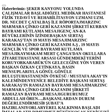
İçeriğe
atla
Haberlerimiz:
ŞEKER KANYONU YOLUNDA
ÇALIŞMALAR BAŞLADI
ÖZEL MEDİKAR HASTANESİ
FİZİK TEDAVİ VE REHABİLİTASYON UZMANI UZM.
DR. NECDET ÇATALBAŞ İLE RÖPORTAJ
MARZINC
MARMARA ÇİNKO GERİ KAZANIM ŞİRKETİ KURBAN
BAYRAMI KUTLAMA MESAJI
GENÇ AN-KA
BÜYÜKLERİNİN İZİNDE
BAŞKAN SERTAŞ
KARAKAŞ’TAN 19 MAYIS MESAJI
MARZINC
MARMARA ÇİNKO GERİ KAZANIM A.Ş , 19 MAYIS
GENÇLİK VE SPOR BAYRAMI KUTLAMA
MESAJI
KAYMAKAM MERT ÇANGA’DAN OKULLARA
ZİYARET
HASTANE ARSASI GÜNDEMDEKİ YERİNİ
KORUYOR
KARABÜK’ÜN GELECEĞİNE YÖN VEREN
BAŞKAN ÖZKAN ÇETİNKAYA, BASIN
MENSUPLARIYLA GÖNÜL GÖNÜLE
BULUŞTU
HASTANENİN ÖYKÜSÜ / MUSTAFA AKAY’IN
KALEMİNDEN
YENİCE BELEDİYE BAŞKANI SERTAŞ
KARAKAŞ’IN RAMAZAN BAYRAMI MESAJI
MARZINC
MARMARA ÇİNKO GERİ KAZANIM ŞİRKETİ
RAMAZAN BAYRAMI MESAJI
GURURUMUZ
ABDULLAH ÖREN….
BAŞKANLARDAN DURUM
DEĞERLENDİRMESİ
8 ŞUBAT’A
HAZIRLANIYORLAR
YEREL KALKINMA BAŞLADI