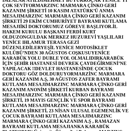
İMZALAR ATILDI
MEHMET BÜYÜKKOÇAK YENİCE’Yİ
ÇOK SEVİYOR
MARZINC MARMARA ÇİNKO GERİ
KAZANIM ŞİRKETİ 10 KASIM ATATÜRK’Ü ANMA
MESAJI
MARZINC MARMARA ÇİNKO GERİ KAZANIM
ŞİRKETİ 29 EKİM CUMHURİYET BAYRAMI KUTLAMA
MESAJI
İKİ DOKTORUMUZ GÖREVE BAŞLIYOR.
İL
HAKEM KURULU BAŞKANI FERDİ KURT
OLDU
ZONGULDAK MERKEZ HUZUREVİ YAŞLILARI
YENİCE IHLAMUR TERASA GEZİ
DÜZENLEDİLER
YEŞİL YENİCE MOTOSİKLET
KULÜBÜ’NDEN 30 AĞUSTOS COŞKUSU
YENİCE
KARABÜK YOLU DUBLE YOL OLMALIDIR
KARABÜK
İÇİN ŞEHİR HASTANESİ DEVREK ÇAYDEĞİRMENİ’NE
YAPILACAK !!
DEVLET HASTANESİNDE ÇOCUK
DOKTORU GÖZ DOLDURUYOR
MARZİNC MARMARA
GERİ KAZANIM A.Ş, 30 AĞUSTOS ZAFER BAYRAMI
KUTLAMA MESAJI
MARZINC MARMARA ÇİNKO GERİ
KAZANIM ANONİM ŞİRKETİ KURBAN BAYRAMI
MESAJI
MARZINC MARMARA ÇİNKO GERİ KAZANIM
ŞİRKETİ, 19 MAYIS GENÇLİK VE SPOR BAYRAMI
KUTLAMA MESAJI
MARZINC MARMARA ÇİNKO GERİ
KAZANIM ŞİRKETİ, 23 NİSAN ULUSAL EGEMENLİK VE
ÇOCUK BAYRAMI KUTLAMA MESAJI
MARZINC
MARMARA ÇİNKO GERİ KAZANIM A.Ş , RAMAZAN
BAYRAMI KUTLAMA MESAJI
ANKA KARABÜK