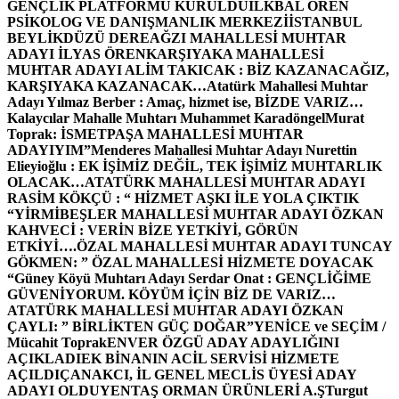
GENÇLİK PLATFORMU KURULDU
İLKBAL ÖREN
PSİKOLOG VE DANIŞMANLIK MERKEZİ
İSTANBUL
BEYLİKDÜZÜ DEREAĞZI MAHALLESİ MUHTAR
ADAYI İLYAS ÖREN
KARŞIYAKA MAHALLESİ
MUHTAR ADAYI ALİM TAKICAK : BİZ KAZANACAĞIZ,
KARŞIYAKA KAZANACAK…
Atatürk Mahallesi Muhtar
Adayı Yılmaz Berber : Amaç, hizmet ise, BİZDE VARIZ…
Kalaycılar Mahalle Muhtarı Muhammet Karadöngel
Murat
Toprak: İSMETPAŞA MAHALLESİ MUHTAR
ADAYIYIM”
Menderes Mahallesi Muhtar Adayı Nurettin
Elieyioğlu : EK İŞİMİZ DEĞİL, TEK İŞİMİZ MUHTARLIK
OLACAK…
ATATÜRK MAHALLESİ MUHTAR ADAYI
RASİM KÖKÇÜ : “ HİZMET AŞKI İLE YOLA ÇIKTIK
“
YİRMİBEŞLER MAHALLESİ MUHTAR ADAYI ÖZKAN
KAHVECİ : VERİN BİZE YETKİYİ, GÖRÜN
ETKİYİ….
ÖZAL MAHALLESİ MUHTAR ADAYI TUNCAY
GÖKMEN: ” ÖZAL MAHALLESİ HİZMETE DOYACAK
“
Güney Köyü Muhtarı Adayı Serdar Onat : GENÇLİĞİME
GÜVENİYORUM. KÖYÜM İÇİN BİZ DE VARIZ…
ATATÜRK MAHALLESİ MUHTAR ADAYI ÖZKAN
ÇAYLI: ” BİRLİKTEN GÜÇ DOĞAR”
YENİCE ve SEÇİM /
Mücahit Toprak
ENVER ÖZGÜ ADAY ADAYLIĞINI
AÇIKLADI
EK BİNANIN ACİL SERVİSİ HİZMETE
AÇILDI
ÇANAKCI, İL GENEL MECLİS ÜYESİ ADAY
ADAYI OLDU
YENTAŞ ORMAN ÜRÜNLERİ A.Ş
Turgut