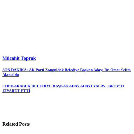
Mücahit Toprak
Yazı
SON DAKİKA : AK Parti Zonguldak Belediye Başkan Adayı Dr. Ömer Selim
Alan oldu
gezinmesi
CHP KARABÜK BELEDİYE BAŞKAN ADAY ADAYI YALAV , BRTV’Yİ
ZİYARET ETTİ
Related Posts