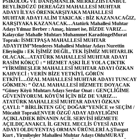
PSİKOLOG VE DANIŞMANLIK MERKEZİ
İSTANBUL
BEYLİKDÜZÜ DEREAĞZI MAHALLESİ MUHTAR
ADAYI İLYAS ÖREN
KARŞIYAKA MAHALLESİ
MUHTAR ADAYI ALİM TAKICAK : BİZ KAZANACAĞIZ,
KARŞIYAKA KAZANACAK…
Atatürk Mahallesi Muhtar
Adayı Yılmaz Berber : Amaç, hizmet ise, BİZDE VARIZ…
Kalaycılar Mahalle Muhtarı Muhammet Karadöngel
Murat
Toprak: İSMETPAŞA MAHALLESİ MUHTAR
ADAYIYIM”
Menderes Mahallesi Muhtar Adayı Nurettin
Elieyioğlu : EK İŞİMİZ DEĞİL, TEK İŞİMİZ MUHTARLIK
OLACAK…
ATATÜRK MAHALLESİ MUHTAR ADAYI
RASİM KÖKÇÜ : “ HİZMET AŞKI İLE YOLA ÇIKTIK
“
YİRMİBEŞLER MAHALLESİ MUHTAR ADAYI ÖZKAN
KAHVECİ : VERİN BİZE YETKİYİ, GÖRÜN
ETKİYİ….
ÖZAL MAHALLESİ MUHTAR ADAYI TUNCAY
GÖKMEN: ” ÖZAL MAHALLESİ HİZMETE DOYACAK
“
Güney Köyü Muhtarı Adayı Serdar Onat : GENÇLİĞİME
GÜVENİYORUM. KÖYÜM İÇİN BİZ DE VARIZ…
ATATÜRK MAHALLESİ MUHTAR ADAYI ÖZKAN
ÇAYLI: ” BİRLİKTEN GÜÇ DOĞAR”
YENİCE ve SEÇİM /
Mücahit Toprak
ENVER ÖZGÜ ADAY ADAYLIĞINI
AÇIKLADI
EK BİNANIN ACİL SERVİSİ HİZMETE
AÇILDI
ÇANAKCI, İL GENEL MECLİS ÜYESİ ADAY
ADAYI OLDU
YENTAŞ ORMAN ÜRÜNLERİ A.Ş
Turgut
Kurt , Yirmibeşler Mahallesi Muhtar Adayı Oldu
MURAT