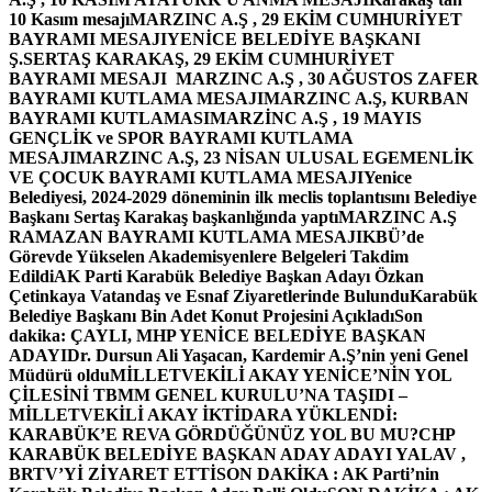
10 Kasım mesajı
MARZINC A.Ş , 29 EKİM CUMHURİYET
BAYRAMI MESAJI
YENİCE BELEDİYE BAŞKANI
Ş.SERTAŞ KARAKAŞ, 29 EKİM CUMHURİYET
BAYRAMI MESAJI
MARZINC A.Ş , 30 AĞUSTOS ZAFER
BAYRAMI KUTLAMA MESAJI
MARZINC A.Ş, KURBAN
BAYRAMI KUTLAMASI
MARZİNC A.Ş , 19 MAYIS
GENÇLİK ve SPOR BAYRAMI KUTLAMA
MESAJI
MARZINC A.Ş, 23 NİSAN ULUSAL EGEMENLİK
VE ÇOCUK BAYRAMI KUTLAMA MESAJI
Yenice
Belediyesi, 2024-2029 döneminin ilk meclis toplantısını Belediye
Başkanı Sertaş Karakaş başkanlığında yaptı
MARZINC A.Ş
RAMAZAN BAYRAMI KUTLAMA MESAJI
KBÜ’de
Görevde Yükselen Akademisyenlere Belgeleri Takdim
Edildi
AK Parti Karabük Belediye Başkan Adayı Özkan
Çetinkaya Vatandaş ve Esnaf Ziyaretlerinde Bulundu
Karabük
Belediye Başkanı Bin Adet Konut Projesini Açıkladı
Son
dakika: ÇAYLI, MHP YENİCE BELEDİYE BAŞKAN
ADAYI
Dr. Dursun Ali Yaşacan, Kardemir A.Ş’nin yeni Genel
Müdürü oldu
MİLLETVEKİLİ AKAY YENİCE’NİN YOL
ÇİLESİNİ TBMM GENEL KURULU’NA TAŞIDI –
MİLLETVEKİLİ AKAY İKTİDARA YÜKLENDİ:
KARABÜK’E REVA GÖRDÜĞÜNÜZ YOL BU MU?
CHP
KARABÜK BELEDİYE BAŞKAN ADAY ADAYI YALAV ,
BRTV’Yİ ZİYARET ETTİ
SON DAKİKA : AK Parti’nin