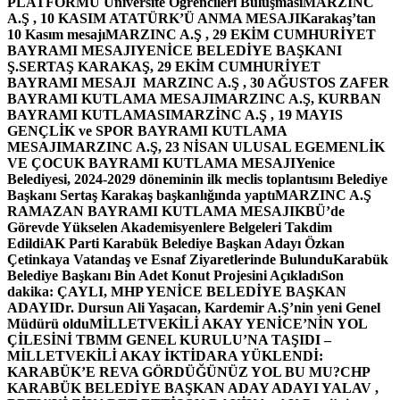
PLATFORMU Üniversite Öğrencileri Buluşması
MARZINC
A.Ş , 10 KASIM ATATÜRK’Ü ANMA MESAJI
Karakaş’tan
10 Kasım mesajı
MARZINC A.Ş , 29 EKİM CUMHURİYET
BAYRAMI MESAJI
YENİCE BELEDİYE BAŞKANI
Ş.SERTAŞ KARAKAŞ, 29 EKİM CUMHURİYET
BAYRAMI MESAJI
MARZINC A.Ş , 30 AĞUSTOS ZAFER
BAYRAMI KUTLAMA MESAJI
MARZINC A.Ş, KURBAN
BAYRAMI KUTLAMASI
MARZİNC A.Ş , 19 MAYIS
GENÇLİK ve SPOR BAYRAMI KUTLAMA
MESAJI
MARZINC A.Ş, 23 NİSAN ULUSAL EGEMENLİK
VE ÇOCUK BAYRAMI KUTLAMA MESAJI
Yenice
Belediyesi, 2024-2029 döneminin ilk meclis toplantısını Belediye
Başkanı Sertaş Karakaş başkanlığında yaptı
MARZINC A.Ş
RAMAZAN BAYRAMI KUTLAMA MESAJI
KBÜ’de
Görevde Yükselen Akademisyenlere Belgeleri Takdim
Edildi
AK Parti Karabük Belediye Başkan Adayı Özkan
Çetinkaya Vatandaş ve Esnaf Ziyaretlerinde Bulundu
Karabük
Belediye Başkanı Bin Adet Konut Projesini Açıkladı
Son
dakika: ÇAYLI, MHP YENİCE BELEDİYE BAŞKAN
ADAYI
Dr. Dursun Ali Yaşacan, Kardemir A.Ş’nin yeni Genel
Müdürü oldu
MİLLETVEKİLİ AKAY YENİCE’NİN YOL
ÇİLESİNİ TBMM GENEL KURULU’NA TAŞIDI –
MİLLETVEKİLİ AKAY İKTİDARA YÜKLENDİ:
KARABÜK’E REVA GÖRDÜĞÜNÜZ YOL BU MU?
CHP
KARABÜK BELEDİYE BAŞKAN ADAY ADAYI YALAV ,