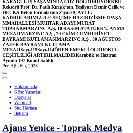
KARAGÜL İŞ YAŞAMINDA GÖZ DOLDURUYOR
KBÜ
Rektörü Prof. Dr. Fatih Kırışık’tan, Yeşilyurt Demir Çelik ve
HELKA Beton Firmalarına Ziyaret
ÇAYLI :
KADROLARIMIZ İLE SEÇİME HAZIRIZ
İSMETPAŞA
MMAHALLESİ MUHTAR ADAYI MURAT
TOPRAK
MARZINC A.Ş, 10 KASIM ATATÜRK’Ü ANMA
MESAJI
MARZINC A.Ş , 29 EKİM CUMHURİYET
BAYRAMI KUTLAMASI
MARZINC A.Ş , 30 AĞUSTOS
ZAFER BAYRAMI KUTLAMA
MESAJI
Sayı-115
Sayı-114
ÖREN EMEKLİ OLDU
OKUL
ÇEŞİTLİLİĞİ ARTIRILMALIDIR
Karabük’te Haziran
Ayında 197 Konut Satıldı
Per. Ağu 6th, 2026
Hakkımızda
Köşe Yazarları
Dosyalar
Webmail
Site Haritası
İletişim
Ajans Yenice - Toprak Medya