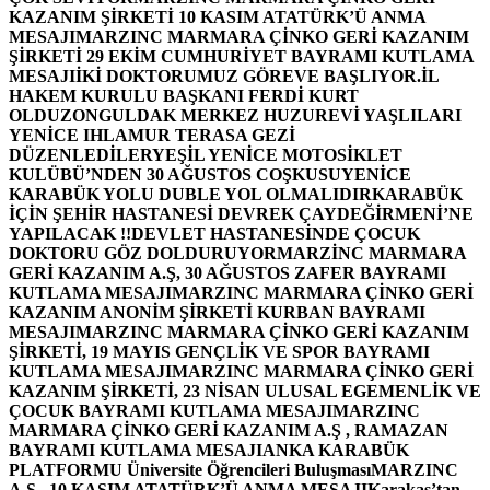
KAZANIM ŞİRKETİ 10 KASIM ATATÜRK’Ü ANMA
MESAJI
MARZINC MARMARA ÇİNKO GERİ KAZANIM
ŞİRKETİ 29 EKİM CUMHURİYET BAYRAMI KUTLAMA
MESAJI
İKİ DOKTORUMUZ GÖREVE BAŞLIYOR.
İL
HAKEM KURULU BAŞKANI FERDİ KURT
OLDU
ZONGULDAK MERKEZ HUZUREVİ YAŞLILARI
YENİCE IHLAMUR TERASA GEZİ
DÜZENLEDİLER
YEŞİL YENİCE MOTOSİKLET
KULÜBÜ’NDEN 30 AĞUSTOS COŞKUSU
YENİCE
KARABÜK YOLU DUBLE YOL OLMALIDIR
KARABÜK
İÇİN ŞEHİR HASTANESİ DEVREK ÇAYDEĞİRMENİ’NE
YAPILACAK !!
DEVLET HASTANESİNDE ÇOCUK
DOKTORU GÖZ DOLDURUYOR
MARZİNC MARMARA
GERİ KAZANIM A.Ş, 30 AĞUSTOS ZAFER BAYRAMI
KUTLAMA MESAJI
MARZINC MARMARA ÇİNKO GERİ
KAZANIM ANONİM ŞİRKETİ KURBAN BAYRAMI
MESAJI
MARZINC MARMARA ÇİNKO GERİ KAZANIM
ŞİRKETİ, 19 MAYIS GENÇLİK VE SPOR BAYRAMI
KUTLAMA MESAJI
MARZINC MARMARA ÇİNKO GERİ
KAZANIM ŞİRKETİ, 23 NİSAN ULUSAL EGEMENLİK VE
ÇOCUK BAYRAMI KUTLAMA MESAJI
MARZINC
MARMARA ÇİNKO GERİ KAZANIM A.Ş , RAMAZAN
BAYRAMI KUTLAMA MESAJI
ANKA KARABÜK
PLATFORMU Üniversite Öğrencileri Buluşması
MARZINC
A.Ş , 10 KASIM ATATÜRK’Ü ANMA MESAJI
Karakaş’tan