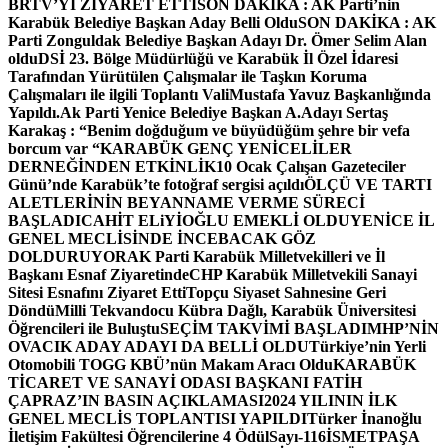
BRTV’Yİ ZİYARET ETTİ
SON DAKİKA : AK Parti’nin
Karabük Belediye Başkan Aday Belli Oldu
SON DAKİKA : AK
Parti Zonguldak Belediye Başkan Adayı Dr. Ömer Selim Alan
oldu
DSİ 23. Bölge Müdürlüğü ve Karabük İl Özel İdaresi
Tarafından Yürütülen Çalışmalar ile Taşkın Koruma
Çalışmaları ile ilgili Toplantı ValiMustafa Yavuz Başkanlığında
Yapıldı.
Ak Parti Yenice Belediye Başkan A.Adayı Sertaş
Karakaş : “Benim doğduğum ve büyüdüğüm şehre bir vefa
borcum var “
KARABÜK GENÇ YENİCELİLER
DERNEĞİNDEN ETKİNLİK
10 Ocak Çalışan Gazeteciler
Günü’nde Karabük’te fotoğraf sergisi açıldı
ÖLÇÜ VE TARTI
ALETLERİNİN BEYANNAME VERME SÜRECİ
BAŞLADI
CAHİT ELiYİOĞLU EMEKLİ OLDU
YENİCE İL
GENEL MECLİSİNDE İNCEBACAK GÖZ
DOLDURUYOR
AK Parti Karabük Milletvekilleri ve İl
Başkanı Esnaf Ziyaretinde
CHP Karabük Milletvekili Sanayi
Sitesi Esnafını Ziyaret Etti
Topçu Siyaset Sahnesine Geri
Döndü
Milli Tekvandocu Kübra Dağlı, Karabük Üniversitesi
Öğrencileri ile Buluştu
SEÇİM TAKVİMİ BAŞLADI
MHP’NİN
OVACIK ADAY ADAYI DA BELLİ OLDU
Türkiye’nin Yerli
Otomobili TOGG KBÜ’nün Makam Aracı Oldu
KARABÜK
TİCARET VE SANAYİ ODASI BAŞKANI FATİH
ÇAPRAZ’IN BASIN AÇIKLAMASI
2024 YILININ İLK
GENEL MECLİS TOPLANTISI YAPILDI
Türker İnanoğlu
İletişim Fakültesi Öğrencilerine 4 Ödül
Sayı-116
İSMETPAŞA