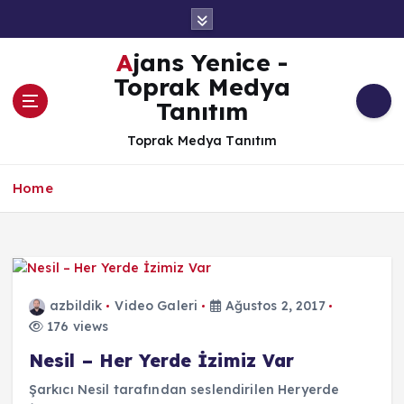
İ
ç
e
Ajans Yenice -
r
Toprak Medya
i
Tanıtım
ğ
e
Toprak Medya Tanıtım
a
t
Home
l
a
azbildik
Video Galeri
Ağustos 2, 2017
176 views
Nesil – Her Yerde İzimiz Var
Şarkıcı Nesil tarafından seslendirilen Heryerde