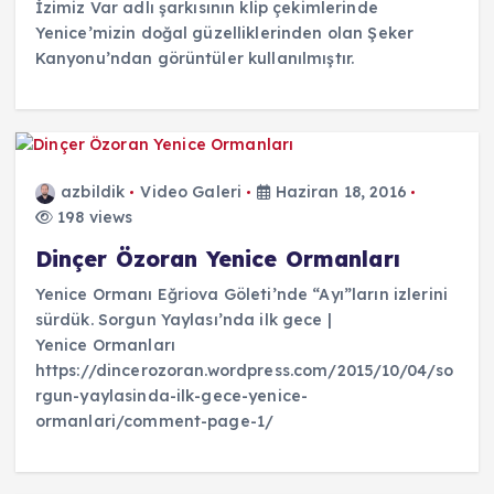
İzimiz Var adlı şarkısının klip çekimlerinde
Yenice’mizin doğal güzelliklerinden olan Şeker
Kanyonu’ndan görüntüler kullanılmıştır.
azbildik
Video Galeri
Haziran 18, 2016
198 views
Dinçer Özoran Yenice Ormanları
Yenice Ormanı Eğriova Göleti’nde “Ayı”ların izlerini
sürdük. Sorgun Yaylası’nda ilk gece |
Yenice Ormanları
https://dincerozoran.wordpress.com/2015/10/04/so
rgun-yaylasinda-ilk-gece-yenice-
ormanlari/comment-page-1/