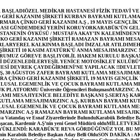
 BAŞLADI
ÖZEL MEDİKAR HASTANESİ FİZİK TEDAVİ V
GERİ KAZANIM ŞİRKETİ KURBAN BAYRAMI KUTLAMA
MARA ÇİNKO GERİ KAZANIM A.Ş , 19 MAYIS GENÇLİK
ASI GÜNDEMDEKİ YERİNİ KORUYOR
KARABÜK’ÜN GEL
STANENİN ÖYKÜSÜ / MUSTAFA AKAY’IN KALEMİNDEN
Y
O GERİ KAZANIM ŞİRKETİ RAMAZAN BAYRAMI MESA
RLAR
YEREL KALKINMA BAŞLADI İMZALAR ATILDI
MEH
İRKETİ 10 KASIM ATATÜRK’Ü ANMA MESAJI
MARZINC 
ORUMUZ GÖREVE BAŞLIYOR.
İL HAKEM KURULU BAŞKAN
Zİ DÜZENLEDİLER
YEŞİL YENİCE MOTOSİKLET KULÜBÜ
ESİ DEVREK ÇAYDEĞİRMENİ’NE YAPILACAK !!
DEVLET
, 30 AĞUSTOS ZAFER BAYRAMI KUTLAMA MESAJI
MAR
 ÇİNKO GERİ KAZANIM ŞİRKETİ, 19 MAYIS GENÇLİK
 ULUSAL EGEMENLİK VE ÇOCUK BAYRAMI KUTLAMA M
PLATFORMU Üniversite Öğrencileri Buluşması
MARZINC A.
RAMI MESAJI
YENİCE BELEDİYE BAŞKANI Ş.SERTAŞ KA
 KUTLAMA MESAJI
MARZINC A.Ş, KURBAN BAYRAMI KU
 ULUSAL EGEMENLİK VE ÇOCUK BAYRAMI KUTLAMA ME
MARZINC A.Ş RAMAZAN BAYRAMI KUTLAMA MESAJI
K
a Vatandaş ve Esnaf Ziyaretlerinde Bulundu
Karabük Belediye Ba
aşacan, Kardemir A.Ş’nin yeni Genel Müdürü oldu
MİLLETVEKİL
A YÜKLENDİ: KARABÜK’E REVA GÖRDÜĞÜNÜZ YOL BU M
in Karabük Belediye Başkan Aday Belli Oldu
SON DAKİKA : AK P