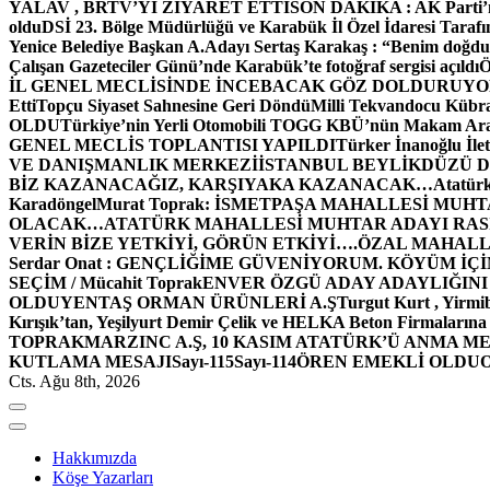
YALAV , BRTV’Yİ ZİYARET ETTİ
SON DAKİKA : AK Parti’n
oldu
DSİ 23. Bölge Müdürlüğü ve Karabük İl Özel İdaresi Tarafın
Yenice Belediye Başkan A.Adayı Sertaş Karakaş : “Benim doğd
Çalışan Gazeteciler Günü’nde Karabük’te fotoğraf sergisi açıldı
İL GENEL MECLİSİNDE İNCEBACAK GÖZ DOLDURUY
Etti
Topçu Siyaset Sahnesine Geri Döndü
Milli Tekvandocu Kübra 
OLDU
Türkiye’nin Yerli Otomobili TOGG KBÜ’nün Makam Ara
GENEL MECLİS TOPLANTISI YAPILDI
Türker İnanoğlu İlet
VE DANIŞMANLIK MERKEZİ
İSTANBUL BEYLİKDÜZÜ 
BİZ KAZANACAĞIZ, KARŞIYAKA KAZANACAK…
Atatür
Karadöngel
Murat Toprak: İSMETPAŞA MAHALLESİ MUH
OLACAK…
ATATÜRK MAHALLESİ MUHTAR ADAYI RASİM
VERİN BİZE YETKİYİ, GÖRÜN ETKİYİ….
ÖZAL MAHALL
Serdar Onat : GENÇLİĞİME GÜVENİYORUM. KÖYÜM İÇİ
SEÇİM / Mücahit Toprak
ENVER ÖZGÜ ADAY ADAYLIĞINI
OLDU
YENTAŞ ORMAN ÜRÜNLERİ A.Ş
Turgut Kurt , Yirmi
Kırışık’tan, Yeşilyurt Demir Çelik ve HELKA Beton Firmalarına
TOPRAK
MARZINC A.Ş, 10 KASIM ATATÜRK’Ü ANMA ME
KUTLAMA MESAJI
Sayı-115
Sayı-114
ÖREN EMEKLİ OLDU
Cts. Ağu 8th, 2026
Hakkımızda
Köşe Yazarları