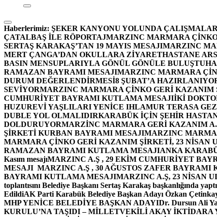
Haberlerimiz:
ŞEKER KANYONU YOLUNDA ÇALIŞMALAR
ÇATALBAŞ İLE RÖPORTAJ
MARZINC MARMARA ÇİNKO 
SERTAŞ KARAKAŞ’TAN 19 MAYIS MESAJI
MARZINC MAR
MERT ÇANGA’DAN OKULLARA ZİYARET
HASTANE ARS
BASIN MENSUPLARIYLA GÖNÜL GÖNÜLE BULUŞTU
HA
RAMAZAN BAYRAMI MESAJI
MARZINC MARMARA ÇİNK
DURUM DEĞERLENDİRMESİ
8 ŞUBAT’A HAZIRLANIYO
SEVİYOR
MARZINC MARMARA ÇİNKO GERİ KAZANIM Ş
CUMHURİYET BAYRAMI KUTLAMA MESAJI
İKİ DOKT
HUZUREVİ YAŞLILARI YENİCE IHLAMUR TERASA GE
DUBLE YOL OLMALIDIR
KARABÜK İÇİN ŞEHİR HASTAN
DOLDURUYOR
MARZİNC MARMARA GERİ KAZANIM A.Ş
ŞİRKETİ KURBAN BAYRAMI MESAJI
MARZINC MARMARA
MARMARA ÇİNKO GERİ KAZANIM ŞİRKETİ, 23 NİSAN
RAMAZAN BAYRAMI KUTLAMA MESAJI
ANKA KARABÜK 
Kasım mesajı
MARZINC A.Ş , 29 EKİM CUMHURİYET BAY
MESAJI
MARZINC A.Ş , 30 AĞUSTOS ZAFER BAYRAMI
BAYRAMI KUTLAMA MESAJI
MARZINC A.Ş, 23 NİSAN
toplantısını Belediye Başkanı Sertaş Karakaş başkanlığında yaptı
Edildi
AK Parti Karabük Belediye Başkan Adayı Özkan Çetinkay
MHP YENİCE BELEDİYE BAŞKAN ADAYI
Dr. Dursun Ali Y
KURULU’NA TAŞIDI – MİLLETVEKİLİ AKAY İKTİDAR