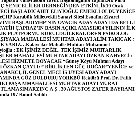
 Toplantı ValiMustafa Yavuz Başkanlığında Yapıldı.
Ak Parti
Ç YENİCELİLER DERNEĞİNDEN ETKİNLİK
10 Ocak
ECİ BAŞLADI
CAHİT ELiYİOĞLU EMEKLİ OLDU
YENİCE
e
CHP Karabük Milletvekili Sanayi Sitesi Esnafını Ziyaret
VİMİ BAŞLADI
MHP’NİN OVACIK ADAY ADAYI DA BELLİ
FATİH ÇAPRAZ’IN BASIN AÇIKLAMASI
2024 YILININ İLK
LİK PLATFORMU KURULDU
İLKBAL ÖREN PSİKOLOG
ŞIYAKA MAHALLESİ MUHTAR ADAYI ALİM TAKICAK :
BİZDE VARIZ…
Kalaycılar Mahalle Muhtarı Muhammet
Elieyioğlu : EK İŞİMİZ DEĞİL, TEK İŞİMİZ MUHTARLIK
ŞLER MAHALLESİ MUHTAR ADAYI ÖZKAN KAHVECİ :
ESİ HİZMETE DOYACAK “
Güney Köyü Muhtarı Adayı
 ÖZKAN ÇAYLI: ” BİRLİKTEN GÜÇ DOĞAR”
YENİCE ve
ANAKCI, İL GENEL MECLİS ÜYESİ ADAY ADAYI
ŞAMINDA GÖZ DOLDURUYOR
KBÜ Rektörü Prof. Dr. Fatih
METPAŞA MMAHALLESİ MUHTAR ADAYI MURAT
UTLAMASI
MARZINC A.Ş , 30 AĞUSTOS ZAFER BAYRAMI
nda 197 Konut Satıldı