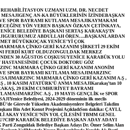
E REHABİLİTASYON UZMANI UZM. DR. NECDET
 MESAJI
GENÇ AN-KA BÜYÜKLERİNİN İZİNDE
BAŞKAN
 VE SPOR BAYRAMI KUTLAMA MESAJI
KAYMAKAM
ECEĞİNE YÖN VEREN BAŞKAN ÖZKAN ÇETİNKAYA,
ENİCE BELEDİYE BAŞKANI SERTAŞ KARAKAŞ’IN
JI
GURURUMUZ ABDULLAH ÖREN….
BAŞKANLARDAN
MET BÜYÜKKOÇAK YENİCE’Yİ ÇOK
MARMARA ÇİNKO GERİ KAZANIM ŞİRKETİ 29 EKİM
I FERDİ KURT OLDU
ZONGULDAK MERKEZ
’NDEN 30 AĞUSTOS COŞKUSU
YENİCE KARABÜK YOLU
 HASTANESİNDE ÇOCUK DOKTORU GÖZ
ZINC MARMARA ÇİNKO GERİ KAZANIM ANONİM
 VE SPOR BAYRAMI KUTLAMA MESAJI
MARZINC
ESAJI
MARZINC MARMARA ÇİNKO GERİ KAZANIM A.Ş ,
Ş , 10 KASIM ATATÜRK’Ü ANMA MESAJI
Karakaş’tan 10
RAKAŞ, 29 EKİM CUMHURİYET BAYRAMI
TLAMASI
MARZİNC A.Ş , 19 MAYIS GENÇLİK ve SPOR
SAJI
Yenice Belediyesi, 2024-2029 döneminin ilk meclis
BÜ’de Görevde Yükselen Akademisyenlere Belgeleri Takdim
şkanı Bin Adet Konut Projesini Açıkladı
Son dakika: ÇAYLI,
İ AKAY YENİCE’NİN YOL ÇİLESİNİ TBMM GENEL
U?
CHP KARABÜK BELEDİYE BAŞKAN ADAY ADAYI
arti Zonguldak Belediye Başkan Adayı Dr. Ömer Selim Alan