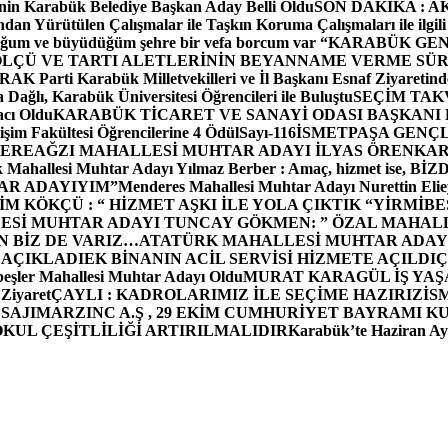
in Karabük Belediye Başkan Aday Belli Oldu
SON DAKİKA : AK P
dan Yürütülen Çalışmalar ile Taşkın Koruma Çalışmaları ile ilgili
uğum ve büyüdüğüm şehre bir vefa borcum var “
KARABÜK GEN
ÖLÇÜ VE TARTI ALETLERİNİN BEYANNAME VERME SÜR
OR
AK Parti Karabük Milletvekilleri ve İl Başkanı Esnaf Ziyaretind
Dağlı, Karabük Üniversitesi Öğrencileri ile Buluştu
SEÇİM TAK
cı Oldu
KARABÜK TİCARET VE SANAYİ ODASI BAŞKANI 
işim Fakültesi Öğrencilerine 4 Ödül
Sayı-116
İSMETPAŞA GENÇ
DEREAĞZI MAHALLESİ MUHTAR ADAYI İLYAS ÖREN
KAR
k Mahallesi Muhtar Adayı Yılmaz Berber : Amaç, hizmet ise, 
TAR ADAYIYIM”
Menderes Mahallesi Muhtar Adayı Nurettin 
 KÖKÇÜ : “ HİZMET AŞKI İLE YOLA ÇIKTIK “
YİRMİBE
ESİ MUHTAR ADAYI TUNCAY GÖKMEN: ” ÖZAL MAHALL
N BİZ DE VARIZ…
ATATÜRK MAHALLESİ MUHTAR ADAYI
 AÇIKLADI
EK BİNANIN ACİL SERVİSİ HİZMETE AÇILDI
Ç
beşler Mahallesi Muhtar Adayı Oldu
MURAT KARAGÜL İŞ YA
 Ziyaret
ÇAYLI : KADROLARIMIZ İLE SEÇİME HAZIRIZ
İS
SAJI
MARZINC A.Ş , 29 EKİM CUMHURİYET BAYRAMI K
OKUL ÇEŞİTLİLİĞİ ARTIRILMALIDIR
Karabük’te Haziran Ayı