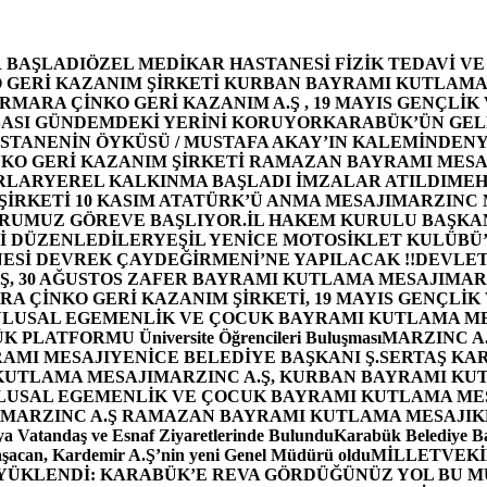
 BAŞLADI
ÖZEL MEDİKAR HASTANESİ FİZİK TEDAVİ V
GERİ KAZANIM ŞİRKETİ KURBAN BAYRAMI KUTLAMA
MARA ÇİNKO GERİ KAZANIM A.Ş , 19 MAYIS GENÇLİK
ASI GÜNDEMDEKİ YERİNİ KORUYOR
KARABÜK’ÜN GEL
STANENİN ÖYKÜSÜ / MUSTAFA AKAY’IN KALEMİNDEN
Y
O GERİ KAZANIM ŞİRKETİ RAMAZAN BAYRAMI MESA
RLAR
YEREL KALKINMA BAŞLADI İMZALAR ATILDI
MEH
İRKETİ 10 KASIM ATATÜRK’Ü ANMA MESAJI
MARZINC 
ORUMUZ GÖREVE BAŞLIYOR.
İL HAKEM KURULU BAŞKAN
Zİ DÜZENLEDİLER
YEŞİL YENİCE MOTOSİKLET KULÜBÜ
ESİ DEVREK ÇAYDEĞİRMENİ’NE YAPILACAK !!
DEVLET
, 30 AĞUSTOS ZAFER BAYRAMI KUTLAMA MESAJI
MAR
 ÇİNKO GERİ KAZANIM ŞİRKETİ, 19 MAYIS GENÇLİK
 ULUSAL EGEMENLİK VE ÇOCUK BAYRAMI KUTLAMA M
PLATFORMU Üniversite Öğrencileri Buluşması
MARZINC A.
RAMI MESAJI
YENİCE BELEDİYE BAŞKANI Ş.SERTAŞ KA
 KUTLAMA MESAJI
MARZINC A.Ş, KURBAN BAYRAMI KU
 ULUSAL EGEMENLİK VE ÇOCUK BAYRAMI KUTLAMA ME
MARZINC A.Ş RAMAZAN BAYRAMI KUTLAMA MESAJI
K
a Vatandaş ve Esnaf Ziyaretlerinde Bulundu
Karabük Belediye Ba
aşacan, Kardemir A.Ş’nin yeni Genel Müdürü oldu
MİLLETVEKİL
A YÜKLENDİ: KARABÜK’E REVA GÖRDÜĞÜNÜZ YOL BU M