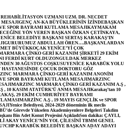
E REHABİLİTASYON UZMANI UZM. DR. NECDET
 MESAJI
GENÇ AN-KA BÜYÜKLERİNİN İZİNDE
BAŞKAN
 VE SPOR BAYRAMI KUTLAMA MESAJI
KAYMAKAM
ECEĞİNE YÖN VEREN BAŞKAN ÖZKAN ÇETİNKAYA,
ENİCE BELEDİYE BAŞKANI SERTAŞ KARAKAŞ’IN
JI
GURURUMUZ ABDULLAH ÖREN….
BAŞKANLARDAN
MET BÜYÜKKOÇAK YENİCE’Yİ ÇOK
MARMARA ÇİNKO GERİ KAZANIM ŞİRKETİ 29 EKİM
I FERDİ KURT OLDU
ZONGULDAK MERKEZ
’NDEN 30 AĞUSTOS COŞKUSU
YENİCE KARABÜK YOLU
 HASTANESİNDE ÇOCUK DOKTORU GÖZ
ZINC MARMARA ÇİNKO GERİ KAZANIM ANONİM
 VE SPOR BAYRAMI KUTLAMA MESAJI
MARZINC
ESAJI
MARZINC MARMARA ÇİNKO GERİ KAZANIM A.Ş ,
Ş , 10 KASIM ATATÜRK’Ü ANMA MESAJI
Karakaş’tan 10
RAKAŞ, 29 EKİM CUMHURİYET BAYRAMI
TLAMASI
MARZİNC A.Ş , 19 MAYIS GENÇLİK ve SPOR
SAJI
Yenice Belediyesi, 2024-2029 döneminin ilk meclis
BÜ’de Görevde Yükselen Akademisyenlere Belgeleri Takdim
şkanı Bin Adet Konut Projesini Açıkladı
Son dakika: ÇAYLI,
İ AKAY YENİCE’NİN YOL ÇİLESİNİ TBMM GENEL
U?
CHP KARABÜK BELEDİYE BAŞKAN ADAY ADAYI