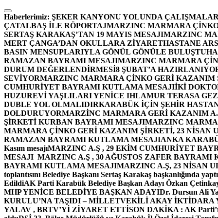
İçeriğe
atla
Haberlerimiz:
ŞEKER KANYONU YOLUNDA ÇALIŞMALAR
ÇATALBAŞ İLE RÖPORTAJ
MARZINC MARMARA ÇİNKO 
SERTAŞ KARAKAŞ’TAN 19 MAYIS MESAJI
MARZINC MAR
MERT ÇANGA’DAN OKULLARA ZİYARET
HASTANE ARS
BASIN MENSUPLARIYLA GÖNÜL GÖNÜLE BULUŞTU
HA
RAMAZAN BAYRAMI MESAJI
MARZINC MARMARA ÇİNK
DURUM DEĞERLENDİRMESİ
8 ŞUBAT’A HAZIRLANIYO
SEVİYOR
MARZINC MARMARA ÇİNKO GERİ KAZANIM Ş
CUMHURİYET BAYRAMI KUTLAMA MESAJI
İKİ DOKT
HUZUREVİ YAŞLILARI YENİCE IHLAMUR TERASA GE
DUBLE YOL OLMALIDIR
KARABÜK İÇİN ŞEHİR HASTAN
DOLDURUYOR
MARZİNC MARMARA GERİ KAZANIM A.Ş
ŞİRKETİ KURBAN BAYRAMI MESAJI
MARZINC MARMARA
MARMARA ÇİNKO GERİ KAZANIM ŞİRKETİ, 23 NİSAN
RAMAZAN BAYRAMI KUTLAMA MESAJI
ANKA KARABÜK 
Kasım mesajı
MARZINC A.Ş , 29 EKİM CUMHURİYET BAY
MESAJI
MARZINC A.Ş , 30 AĞUSTOS ZAFER BAYRAMI
BAYRAMI KUTLAMA MESAJI
MARZINC A.Ş, 23 NİSAN
toplantısını Belediye Başkanı Sertaş Karakaş başkanlığında yaptı
Edildi
AK Parti Karabük Belediye Başkan Adayı Özkan Çetinkay
MHP YENİCE BELEDİYE BAŞKAN ADAYI
Dr. Dursun Ali Y
KURULU’NA TAŞIDI – MİLLETVEKİLİ AKAY İKTİDAR
YALAV , BRTV’Yİ ZİYARET ETTİ
SON DAKİKA : AK Parti’n