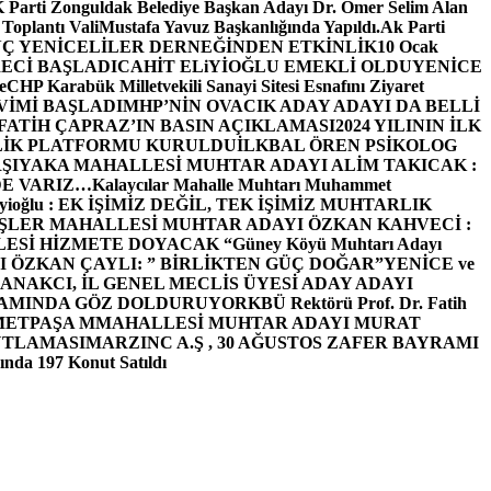
arti Zonguldak Belediye Başkan Adayı Dr. Ömer Selim Alan
 Toplantı ValiMustafa Yavuz Başkanlığında Yapıldı.
Ak Parti
Ç YENİCELİLER DERNEĞİNDEN ETKİNLİK
10 Ocak
ECİ BAŞLADI
CAHİT ELiYİOĞLU EMEKLİ OLDU
YENİCE
e
CHP Karabük Milletvekili Sanayi Sitesi Esnafını Ziyaret
VİMİ BAŞLADI
MHP’NİN OVACIK ADAY ADAYI DA BELLİ
FATİH ÇAPRAZ’IN BASIN AÇIKLAMASI
2024 YILININ İLK
LİK PLATFORMU KURULDU
İLKBAL ÖREN PSİKOLOG
ŞIYAKA MAHALLESİ MUHTAR ADAYI ALİM TAKICAK :
BİZDE VARIZ…
Kalaycılar Mahalle Muhtarı Muhammet
Elieyioğlu : EK İŞİMİZ DEĞİL, TEK İŞİMİZ MUHTARLIK
ŞLER MAHALLESİ MUHTAR ADAYI ÖZKAN KAHVECİ :
ESİ HİZMETE DOYACAK “
Güney Köyü Muhtarı Adayı
 ÖZKAN ÇAYLI: ” BİRLİKTEN GÜÇ DOĞAR”
YENİCE ve
ANAKCI, İL GENEL MECLİS ÜYESİ ADAY ADAYI
ŞAMINDA GÖZ DOLDURUYOR
KBÜ Rektörü Prof. Dr. Fatih
METPAŞA MMAHALLESİ MUHTAR ADAYI MURAT
UTLAMASI
MARZINC A.Ş , 30 AĞUSTOS ZAFER BAYRAMI
nda 197 Konut Satıldı