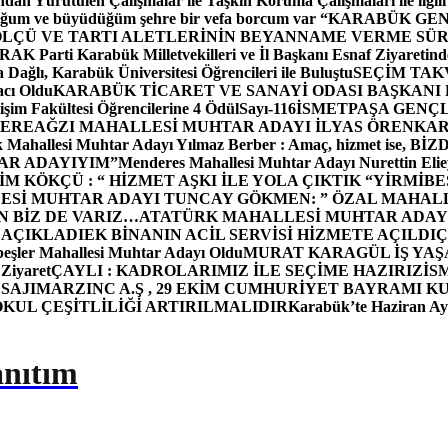
dan Yürütülen Çalışmalar ile Taşkın Koruma Çalışmaları ile ilgili
uğum ve büyüdüğüm şehre bir vefa borcum var “
KARABÜK GEN
ÖLÇÜ VE TARTI ALETLERİNİN BEYANNAME VERME SÜR
OR
AK Parti Karabük Milletvekilleri ve İl Başkanı Esnaf Ziyaretind
Dağlı, Karabük Üniversitesi Öğrencileri ile Buluştu
SEÇİM TAK
cı Oldu
KARABÜK TİCARET VE SANAYİ ODASI BAŞKANI 
işim Fakültesi Öğrencilerine 4 Ödül
Sayı-116
İSMETPAŞA GENÇ
DEREAĞZI MAHALLESİ MUHTAR ADAYI İLYAS ÖREN
KAR
k Mahallesi Muhtar Adayı Yılmaz Berber : Amaç, hizmet ise, 
TAR ADAYIYIM”
Menderes Mahallesi Muhtar Adayı Nurettin 
 KÖKÇÜ : “ HİZMET AŞKI İLE YOLA ÇIKTIK “
YİRMİBE
ESİ MUHTAR ADAYI TUNCAY GÖKMEN: ” ÖZAL MAHALL
N BİZ DE VARIZ…
ATATÜRK MAHALLESİ MUHTAR ADAYI
 AÇIKLADI
EK BİNANIN ACİL SERVİSİ HİZMETE AÇILDI
Ç
beşler Mahallesi Muhtar Adayı Oldu
MURAT KARAGÜL İŞ YA
 Ziyaret
ÇAYLI : KADROLARIMIZ İLE SEÇİME HAZIRIZ
İS
SAJI
MARZINC A.Ş , 29 EKİM CUMHURİYET BAYRAMI K
OKUL ÇEŞİTLİLİĞİ ARTIRILMALIDIR
Karabük’te Haziran Ayı
anıtım