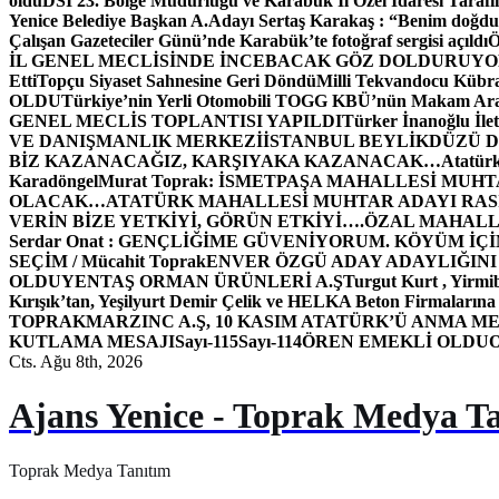
oldu
DSİ 23. Bölge Müdürlüğü ve Karabük İl Özel İdaresi Tarafın
Yenice Belediye Başkan A.Adayı Sertaş Karakaş : “Benim doğd
Çalışan Gazeteciler Günü’nde Karabük’te fotoğraf sergisi açıldı
İL GENEL MECLİSİNDE İNCEBACAK GÖZ DOLDURUY
Etti
Topçu Siyaset Sahnesine Geri Döndü
Milli Tekvandocu Kübra 
OLDU
Türkiye’nin Yerli Otomobili TOGG KBÜ’nün Makam Ara
GENEL MECLİS TOPLANTISI YAPILDI
Türker İnanoğlu İlet
VE DANIŞMANLIK MERKEZİ
İSTANBUL BEYLİKDÜZÜ 
BİZ KAZANACAĞIZ, KARŞIYAKA KAZANACAK…
Atatür
Karadöngel
Murat Toprak: İSMETPAŞA MAHALLESİ MUH
OLACAK…
ATATÜRK MAHALLESİ MUHTAR ADAYI RASİM
VERİN BİZE YETKİYİ, GÖRÜN ETKİYİ….
ÖZAL MAHALL
Serdar Onat : GENÇLİĞİME GÜVENİYORUM. KÖYÜM İÇİ
SEÇİM / Mücahit Toprak
ENVER ÖZGÜ ADAY ADAYLIĞINI
OLDU
YENTAŞ ORMAN ÜRÜNLERİ A.Ş
Turgut Kurt , Yirmi
Kırışık’tan, Yeşilyurt Demir Çelik ve HELKA Beton Firmalarına
TOPRAK
MARZINC A.Ş, 10 KASIM ATATÜRK’Ü ANMA ME
KUTLAMA MESAJI
Sayı-115
Sayı-114
ÖREN EMEKLİ OLDU
Cts. Ağu 8th, 2026
Ajans Yenice - Toprak Medya T
Toprak Medya Tanıtım