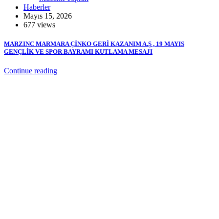
Haberler
Mayıs 15, 2026
677 views
MARZINC MARMARA ÇİNKO GERİ KAZANIM A.Ş , 19 MAYIS
GENÇLİK VE SPOR BAYRAMI KUTLAMA MESAJI
Continue reading