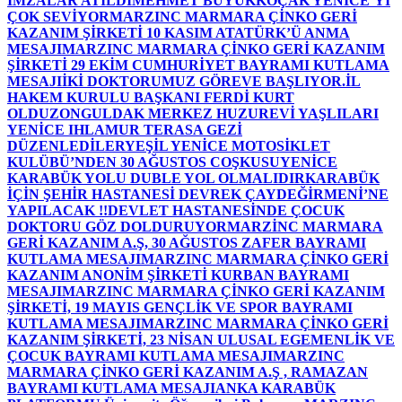
İMZALAR ATILDI
MEHMET BÜYÜKKOÇAK YENİCE’Yİ
ÇOK SEVİYOR
MARZINC MARMARA ÇİNKO GERİ
KAZANIM ŞİRKETİ 10 KASIM ATATÜRK’Ü ANMA
MESAJI
MARZINC MARMARA ÇİNKO GERİ KAZANIM
ŞİRKETİ 29 EKİM CUMHURİYET BAYRAMI KUTLAMA
MESAJI
İKİ DOKTORUMUZ GÖREVE BAŞLIYOR.
İL
HAKEM KURULU BAŞKANI FERDİ KURT
OLDU
ZONGULDAK MERKEZ HUZUREVİ YAŞLILARI
YENİCE IHLAMUR TERASA GEZİ
DÜZENLEDİLER
YEŞİL YENİCE MOTOSİKLET
KULÜBÜ’NDEN 30 AĞUSTOS COŞKUSU
YENİCE
KARABÜK YOLU DUBLE YOL OLMALIDIR
KARABÜK
İÇİN ŞEHİR HASTANESİ DEVREK ÇAYDEĞİRMENİ’NE
YAPILACAK !!
DEVLET HASTANESİNDE ÇOCUK
DOKTORU GÖZ DOLDURUYOR
MARZİNC MARMARA
GERİ KAZANIM A.Ş, 30 AĞUSTOS ZAFER BAYRAMI
KUTLAMA MESAJI
MARZINC MARMARA ÇİNKO GERİ
KAZANIM ANONİM ŞİRKETİ KURBAN BAYRAMI
MESAJI
MARZINC MARMARA ÇİNKO GERİ KAZANIM
ŞİRKETİ, 19 MAYIS GENÇLİK VE SPOR BAYRAMI
KUTLAMA MESAJI
MARZINC MARMARA ÇİNKO GERİ
KAZANIM ŞİRKETİ, 23 NİSAN ULUSAL EGEMENLİK VE
ÇOCUK BAYRAMI KUTLAMA MESAJI
MARZINC
MARMARA ÇİNKO GERİ KAZANIM A.Ş , RAMAZAN
BAYRAMI KUTLAMA MESAJI
ANKA KARABÜK