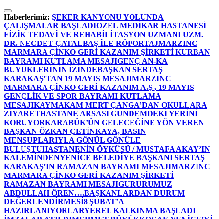
İçeriğe
atla
Haberlerimiz:
ŞEKER KANYONU YOLUNDA
ÇALIŞMALAR BAŞLADI
ÖZEL MEDİKAR HASTANESİ
FİZİK TEDAVİ VE REHABİLİTASYON UZMANI UZM.
DR. NECDET ÇATALBAŞ İLE RÖPORTAJ
MARZINC
MARMARA ÇİNKO GERİ KAZANIM ŞİRKETİ KURBAN
BAYRAMI KUTLAMA MESAJI
GENÇ AN-KA
BÜYÜKLERİNİN İZİNDE
BAŞKAN SERTAŞ
KARAKAŞ’TAN 19 MAYIS MESAJI
MARZINC
MARMARA ÇİNKO GERİ KAZANIM A.Ş , 19 MAYIS
GENÇLİK VE SPOR BAYRAMI KUTLAMA
MESAJI
KAYMAKAM MERT ÇANGA’DAN OKULLARA
ZİYARET
HASTANE ARSASI GÜNDEMDEKİ YERİNİ
KORUYOR
KARABÜK’ÜN GELECEĞİNE YÖN VEREN
BAŞKAN ÖZKAN ÇETİNKAYA, BASIN
MENSUPLARIYLA GÖNÜL GÖNÜLE
BULUŞTU
HASTANENİN ÖYKÜSÜ / MUSTAFA AKAY’IN
KALEMİNDEN
YENİCE BELEDİYE BAŞKANI SERTAŞ
KARAKAŞ’IN RAMAZAN BAYRAMI MESAJI
MARZINC
MARMARA ÇİNKO GERİ KAZANIM ŞİRKETİ
RAMAZAN BAYRAMI MESAJI
GURURUMUZ
ABDULLAH ÖREN….
BAŞKANLARDAN DURUM
DEĞERLENDİRMESİ
8 ŞUBAT’A
HAZIRLANIYORLAR
YEREL KALKINMA BAŞLADI