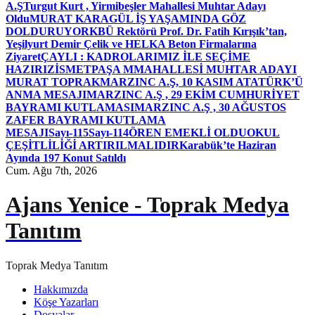
A.Ş
Turgut Kurt , Yirmibeşler Mahallesi Muhtar Adayı
Oldu
MURAT KARAGÜL İŞ YAŞAMINDA GÖZ
DOLDURUYOR
KBÜ Rektörü Prof. Dr. Fatih Kırışık’tan,
Yeşilyurt Demir Çelik ve HELKA Beton Firmalarına
Ziyaret
ÇAYLI : KADROLARIMIZ İLE SEÇİME
HAZIRIZ
İSMETPAŞA MMAHALLESİ MUHTAR ADAYI
MURAT TOPRAK
MARZINC A.Ş, 10 KASIM ATATÜRK’Ü
ANMA MESAJI
MARZINC A.Ş , 29 EKİM CUMHURİYET
BAYRAMI KUTLAMASI
MARZINC A.Ş , 30 AĞUSTOS
ZAFER BAYRAMI KUTLAMA
MESAJI
Sayı-115
Sayı-114
ÖREN EMEKLİ OLDU
OKUL
ÇEŞİTLİLİĞİ ARTIRILMALIDIR
Karabük’te Haziran
Ayında 197 Konut Satıldı
Cum. Ağu 7th, 2026
Ajans Yenice - Toprak Medya
Tanıtım
Toprak Medya Tanıtım
Hakkımızda
Köşe Yazarları
Dosyalar