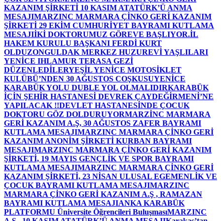
KAZANIM ŞİRKETİ 10 KASIM ATATÜRK’Ü ANMA
MESAJI
MARZINC MARMARA ÇİNKO GERİ KAZANIM
ŞİRKETİ 29 EKİM CUMHURİYET BAYRAMI KUTLAMA
MESAJI
İKİ DOKTORUMUZ GÖREVE BAŞLIYOR.
İL
HAKEM KURULU BAŞKANI FERDİ KURT
OLDU
ZONGULDAK MERKEZ HUZUREVİ YAŞLILARI
YENİCE IHLAMUR TERASA GEZİ
DÜZENLEDİLER
YEŞİL YENİCE MOTOSİKLET
KULÜBÜ’NDEN 30 AĞUSTOS COŞKUSU
YENİCE
KARABÜK YOLU DUBLE YOL OLMALIDIR
KARABÜK
İÇİN ŞEHİR HASTANESİ DEVREK ÇAYDEĞİRMENİ’NE
YAPILACAK !!
DEVLET HASTANESİNDE ÇOCUK
DOKTORU GÖZ DOLDURUYOR
MARZİNC MARMARA
GERİ KAZANIM A.Ş, 30 AĞUSTOS ZAFER BAYRAMI
KUTLAMA MESAJI
MARZINC MARMARA ÇİNKO GERİ
KAZANIM ANONİM ŞİRKETİ KURBAN BAYRAMI
MESAJI
MARZINC MARMARA ÇİNKO GERİ KAZANIM
ŞİRKETİ, 19 MAYIS GENÇLİK VE SPOR BAYRAMI
KUTLAMA MESAJI
MARZINC MARMARA ÇİNKO GERİ
KAZANIM ŞİRKETİ, 23 NİSAN ULUSAL EGEMENLİK VE
ÇOCUK BAYRAMI KUTLAMA MESAJI
MARZINC
MARMARA ÇİNKO GERİ KAZANIM A.Ş , RAMAZAN
BAYRAMI KUTLAMA MESAJI
ANKA KARABÜK
PLATFORMU Üniversite Öğrencileri Buluşması
MARZINC
A.Ş , 10 KASIM ATATÜRK’Ü ANMA MESAJI
Karakaş’tan