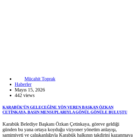
Mücahit Toprak
Haberler
Mayıs 15, 2026
442 views
KARABÜK’ÜN GELECEĞİNE YÖN VEREN BAŞKAN ÖZKAN
ÇETİNKAYA, BASIN MENSUPLARIYLA GÖNÜL GÖNÜLE BULUŞTU
Karabük Belediye Başkanı Özkan Çetinkaya, göreve geldiği
günden bu yana ortaya koyduğu vizyoner yönetim anlayışı,
samimiyeti ve çalışkanlığıyla Karabük halkının takdirini kazanmaya