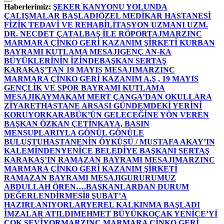
Haberlerimiz:
ŞEKER KANYONU YOLUNDA
ÇALIŞMALAR BAŞLADI
ÖZEL MEDİKAR HASTANESİ
FİZİK TEDAVİ VE REHABİLİTASYON UZMANI UZM.
DR. NECDET ÇATALBAŞ İLE RÖPORTAJ
MARZINC
MARMARA ÇİNKO GERİ KAZANIM ŞİRKETİ KURBAN
BAYRAMI KUTLAMA MESAJI
GENÇ AN-KA
BÜYÜKLERİNİN İZİNDE
BAŞKAN SERTAŞ
KARAKAŞ’TAN 19 MAYIS MESAJI
MARZINC
MARMARA ÇİNKO GERİ KAZANIM A.Ş , 19 MAYIS
GENÇLİK VE SPOR BAYRAMI KUTLAMA
MESAJI
KAYMAKAM MERT ÇANGA’DAN OKULLARA
ZİYARET
HASTANE ARSASI GÜNDEMDEKİ YERİNİ
KORUYOR
KARABÜK’ÜN GELECEĞİNE YÖN VEREN
BAŞKAN ÖZKAN ÇETİNKAYA, BASIN
MENSUPLARIYLA GÖNÜL GÖNÜLE
BULUŞTU
HASTANENİN ÖYKÜSÜ / MUSTAFA AKAY’IN
KALEMİNDEN
YENİCE BELEDİYE BAŞKANI SERTAŞ
KARAKAŞ’IN RAMAZAN BAYRAMI MESAJI
MARZINC
MARMARA ÇİNKO GERİ KAZANIM ŞİRKETİ
RAMAZAN BAYRAMI MESAJI
GURURUMUZ
ABDULLAH ÖREN….
BAŞKANLARDAN DURUM
DEĞERLENDİRMESİ
8 ŞUBAT’A
HAZIRLANIYORLAR
YEREL KALKINMA BAŞLADI
İMZALAR ATILDI
MEHMET BÜYÜKKOÇAK YENİCE’Yİ
ÇOK SEVİYOR
MARZINC MARMARA ÇİNKO GERİ