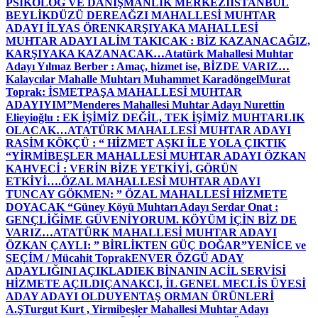
PSİKOLOG VE DANIŞMANLIK MERKEZİ
İSTANBUL
BEYLİKDÜZÜ DEREAĞZI MAHALLESİ MUHTAR
ADAYI İLYAS ÖREN
KARŞIYAKA MAHALLESİ
MUHTAR ADAYI ALİM TAKICAK : BİZ KAZANACAĞIZ,
KARŞIYAKA KAZANACAK…
Atatürk Mahallesi Muhtar
Adayı Yılmaz Berber : Amaç, hizmet ise, BİZDE VARIZ…
Kalaycılar Mahalle Muhtarı Muhammet Karadöngel
Murat
Toprak: İSMETPAŞA MAHALLESİ MUHTAR
ADAYIYIM”
Menderes Mahallesi Muhtar Adayı Nurettin
Elieyioğlu : EK İŞİMİZ DEĞİL, TEK İŞİMİZ MUHTARLIK
OLACAK…
ATATÜRK MAHALLESİ MUHTAR ADAYI
RASİM KÖKÇÜ : “ HİZMET AŞKI İLE YOLA ÇIKTIK
“
YİRMİBEŞLER MAHALLESİ MUHTAR ADAYI ÖZKAN
KAHVECİ : VERİN BİZE YETKİYİ, GÖRÜN
ETKİYİ….
ÖZAL MAHALLESİ MUHTAR ADAYI
TUNCAY GÖKMEN: ” ÖZAL MAHALLESİ HİZMETE
DOYACAK “
Güney Köyü Muhtarı Adayı Serdar Onat :
GENÇLİĞİME GÜVENİYORUM. KÖYÜM İÇİN BİZ DE
VARIZ…
ATATÜRK MAHALLESİ MUHTAR ADAYI
ÖZKAN ÇAYLI: ” BİRLİKTEN GÜÇ DOĞAR”
YENİCE ve
SEÇİM / Mücahit Toprak
ENVER ÖZGÜ ADAY
ADAYLIĞINI AÇIKLADI
EK BİNANIN ACİL SERVİSİ
HİZMETE AÇILDI
ÇANAKCI, İL GENEL MECLİS ÜYESİ
ADAY ADAYI OLDU
YENTAŞ ORMAN ÜRÜNLERİ
A.Ş
Turgut Kurt , Yirmibeşler Mahallesi Muhtar Adayı