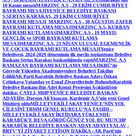
10 Kasım mesajı
MARZINC A.Ş , 29 EKİM CUMHURİYET
BAYRAMI MESAJI
YENİCE BELEDİYE BAŞKANI
Ş.SERTAŞ KARAKAŞ, 29 EKİM CUMHURİYET
BAYRAMI MESAJI
MARZINC A.Ş , 30 AĞUSTOS ZAFER
BAYRAMI KUTLAMA MESAJI
MARZINC A.Ş, KURBAN
BAYRAMI KUTLAMASI
MARZİNC A.Ş , 19 MAYIS
GENÇLİK ve SPOR BAYRAMI KUTLAMA
MESAJI
MARZINC A.Ş, 23 NİSAN ULUSAL EGEMENLİK
VE ÇOCUK BAYRAMI KUTLAMA MESAJI
Yenice
Belediyesi, 2024-2029 döneminin ilk meclis toplantısını Belediye
Başkanı Sertaş Karakaş başkanlığında yaptı
MARZINC A.Ş
RAMAZAN BAYRAMI KUTLAMA MESAJI
KBÜ’de
Görevde Yükselen Akademisyenlere Belgeleri Takdim
Edildi
AK Parti Karabük Belediye Başkan Adayı Özkan
Çetinkaya Vatandaş ve Esnaf Ziyaretlerinde Bulundu
Karabük
Belediye Başkanı Bin Adet Konut Projesini Açıkladı
Son
dakika: ÇAYLI, MHP YENİCE BELEDİYE BAŞKAN
ADAYI
Dr. Dursun Ali Yaşacan, Kardemir A.Ş’nin yeni Genel
Müdürü oldu
MİLLETVEKİLİ AKAY YENİCE’NİN YOL
ÇİLESİNİ TBMM GENEL KURULU’NA TAŞIDI –
MİLLETVEKİLİ AKAY İKTİDARA YÜKLENDİ:
KARABÜK’E REVA GÖRDÜĞÜNÜZ YOL BU MU?
CHP
KARABÜK BELEDİYE BAŞKAN ADAY ADAYI YALAV ,
BRTV’Yİ ZİYARET ETTİ
SON DAKİKA : AK Parti’nin