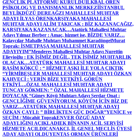
GENÇLİK PLATFORMU KURULDU
İLKBAL ÖREN
PSİKOLOG VE DANIŞMANLIK MERKEZİ
İSTANBUL
BEYLİKDÜZÜ DEREAĞZI MAHALLESİ MUHTAR
ADAYI İLYAS ÖREN
KARŞIYAKA MAHALLESİ
MUHTAR ADAYI ALİM TAKICAK : BİZ KAZANACAĞIZ,
KARŞIYAKA KAZANACAK…
Atatürk Mahallesi Muhtar
Adayı Yılmaz Berber : Amaç, hizmet ise, BİZDE VARIZ…
Kalaycılar Mahalle Muhtarı Muhammet Karadöngel
Murat
Toprak: İSMETPAŞA MAHALLESİ MUHTAR
ADAYIYIM”
Menderes Mahallesi Muhtar Adayı Nurettin
Elieyioğlu : EK İŞİMİZ DEĞİL, TEK İŞİMİZ MUHTARLIK
OLACAK…
ATATÜRK MAHALLESİ MUHTAR ADAYI
RASİM KÖKÇÜ : “ HİZMET AŞKI İLE YOLA ÇIKTIK
“
YİRMİBEŞLER MAHALLESİ MUHTAR ADAYI ÖZKAN
KAHVECİ : VERİN BİZE YETKİYİ, GÖRÜN
ETKİYİ….
ÖZAL MAHALLESİ MUHTAR ADAYI
TUNCAY GÖKMEN: ” ÖZAL MAHALLESİ HİZMETE
DOYACAK “
Güney Köyü Muhtarı Adayı Serdar Onat :
GENÇLİĞİME GÜVENİYORUM. KÖYÜM İÇİN BİZ DE
VARIZ…
ATATÜRK MAHALLESİ MUHTAR ADAYI
ÖZKAN ÇAYLI: ” BİRLİKTEN GÜÇ DOĞAR”
YENİCE ve
SEÇİM / Mücahit Toprak
ENVER ÖZGÜ ADAY
ADAYLIĞINI AÇIKLADI
EK BİNANIN ACİL SERVİSİ
HİZMETE AÇILDI
ÇANAKCI, İL GENEL MECLİS ÜYESİ
ADAY ADAYI OLDU
YENTAŞ ORMAN ÜRÜNLERİ