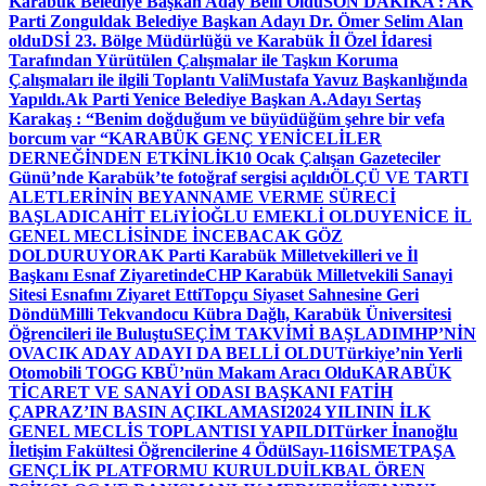
Karabük Belediye Başkan Aday Belli Oldu
SON DAKİKA : AK
Parti Zonguldak Belediye Başkan Adayı Dr. Ömer Selim Alan
oldu
DSİ 23. Bölge Müdürlüğü ve Karabük İl Özel İdaresi
Tarafından Yürütülen Çalışmalar ile Taşkın Koruma
Çalışmaları ile ilgili Toplantı ValiMustafa Yavuz Başkanlığında
Yapıldı.
Ak Parti Yenice Belediye Başkan A.Adayı Sertaş
Karakaş : “Benim doğduğum ve büyüdüğüm şehre bir vefa
borcum var “
KARABÜK GENÇ YENİCELİLER
DERNEĞİNDEN ETKİNLİK
10 Ocak Çalışan Gazeteciler
Günü’nde Karabük’te fotoğraf sergisi açıldı
ÖLÇÜ VE TARTI
ALETLERİNİN BEYANNAME VERME SÜRECİ
BAŞLADI
CAHİT ELiYİOĞLU EMEKLİ OLDU
YENİCE İL
GENEL MECLİSİNDE İNCEBACAK GÖZ
DOLDURUYOR
AK Parti Karabük Milletvekilleri ve İl
Başkanı Esnaf Ziyaretinde
CHP Karabük Milletvekili Sanayi
Sitesi Esnafını Ziyaret Etti
Topçu Siyaset Sahnesine Geri
Döndü
Milli Tekvandocu Kübra Dağlı, Karabük Üniversitesi
Öğrencileri ile Buluştu
SEÇİM TAKVİMİ BAŞLADI
MHP’NİN
OVACIK ADAY ADAYI DA BELLİ OLDU
Türkiye’nin Yerli
Otomobili TOGG KBÜ’nün Makam Aracı Oldu
KARABÜK
TİCARET VE SANAYİ ODASI BAŞKANI FATİH
ÇAPRAZ’IN BASIN AÇIKLAMASI
2024 YILININ İLK
GENEL MECLİS TOPLANTISI YAPILDI
Türker İnanoğlu
İletişim Fakültesi Öğrencilerine 4 Ödül
Sayı-116
İSMETPAŞA
GENÇLİK PLATFORMU KURULDU
İLKBAL ÖREN