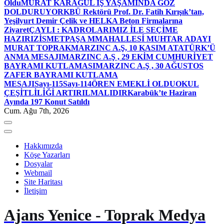
Oldu
MURAT KARAGÜL İŞ YAŞAMINDA GÖZ
DOLDURUYOR
KBÜ Rektörü Prof. Dr. Fatih Kırışık’tan,
Yeşilyurt Demir Çelik ve HELKA Beton Firmalarına
Ziyaret
ÇAYLI : KADROLARIMIZ İLE SEÇİME
HAZIRIZ
İSMETPAŞA MMAHALLESİ MUHTAR ADAYI
MURAT TOPRAK
MARZINC A.Ş, 10 KASIM ATATÜRK’Ü
ANMA MESAJI
MARZINC A.Ş , 29 EKİM CUMHURİYET
BAYRAMI KUTLAMASI
MARZINC A.Ş , 30 AĞUSTOS
ZAFER BAYRAMI KUTLAMA
MESAJI
Sayı-115
Sayı-114
ÖREN EMEKLİ OLDU
OKUL
ÇEŞİTLİLİĞİ ARTIRILMALIDIR
Karabük’te Haziran
Ayında 197 Konut Satıldı
Cum. Ağu 7th, 2026
Hakkımızda
Köşe Yazarları
Dosyalar
Webmail
Site Haritası
İletişim
Ajans Yenice - Toprak Medya