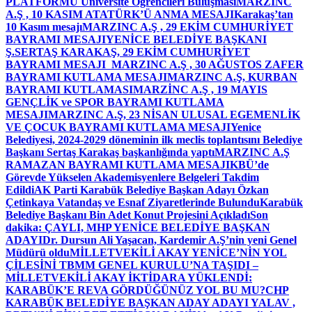
PLATFORMU Üniversite Öğrencileri Buluşması
MARZINC
A.Ş , 10 KASIM ATATÜRK’Ü ANMA MESAJI
Karakaş’tan
10 Kasım mesajı
MARZINC A.Ş , 29 EKİM CUMHURİYET
BAYRAMI MESAJI
YENİCE BELEDİYE BAŞKANI
Ş.SERTAŞ KARAKAŞ, 29 EKİM CUMHURİYET
BAYRAMI MESAJI
MARZINC A.Ş , 30 AĞUSTOS ZAFER
BAYRAMI KUTLAMA MESAJI
MARZINC A.Ş, KURBAN
BAYRAMI KUTLAMASI
MARZİNC A.Ş , 19 MAYIS
GENÇLİK ve SPOR BAYRAMI KUTLAMA
MESAJI
MARZINC A.Ş, 23 NİSAN ULUSAL EGEMENLİK
VE ÇOCUK BAYRAMI KUTLAMA MESAJI
Yenice
Belediyesi, 2024-2029 döneminin ilk meclis toplantısını Belediye
Başkanı Sertaş Karakaş başkanlığında yaptı
MARZINC A.Ş
RAMAZAN BAYRAMI KUTLAMA MESAJI
KBÜ’de
Görevde Yükselen Akademisyenlere Belgeleri Takdim
Edildi
AK Parti Karabük Belediye Başkan Adayı Özkan
Çetinkaya Vatandaş ve Esnaf Ziyaretlerinde Bulundu
Karabük
Belediye Başkanı Bin Adet Konut Projesini Açıkladı
Son
dakika: ÇAYLI, MHP YENİCE BELEDİYE BAŞKAN
ADAYI
Dr. Dursun Ali Yaşacan, Kardemir A.Ş’nin yeni Genel
Müdürü oldu
MİLLETVEKİLİ AKAY YENİCE’NİN YOL
ÇİLESİNİ TBMM GENEL KURULU’NA TAŞIDI –
MİLLETVEKİLİ AKAY İKTİDARA YÜKLENDİ:
KARABÜK’E REVA GÖRDÜĞÜNÜZ YOL BU MU?
CHP
KARABÜK BELEDİYE BAŞKAN ADAY ADAYI YALAV ,