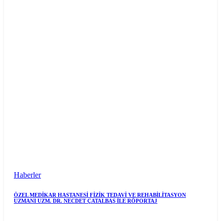
Haberler
ÖZEL MEDİKAR HASTANESİ FİZİK TEDAVİ VE REHABİLİTASYON
UZMANI UZM. DR. NECDET ÇATALBAŞ İLE RÖPORTAJ