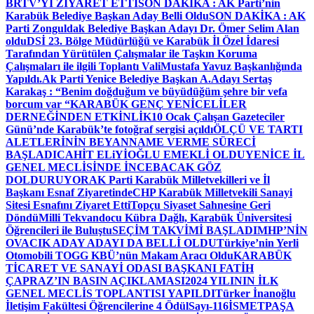
BRTV’Yİ ZİYARET ETTİ
SON DAKİKA : AK Parti’nin
Karabük Belediye Başkan Aday Belli Oldu
SON DAKİKA : AK
Parti Zonguldak Belediye Başkan Adayı Dr. Ömer Selim Alan
oldu
DSİ 23. Bölge Müdürlüğü ve Karabük İl Özel İdaresi
Tarafından Yürütülen Çalışmalar ile Taşkın Koruma
Çalışmaları ile ilgili Toplantı ValiMustafa Yavuz Başkanlığında
Yapıldı.
Ak Parti Yenice Belediye Başkan A.Adayı Sertaş
Karakaş : “Benim doğduğum ve büyüdüğüm şehre bir vefa
borcum var “
KARABÜK GENÇ YENİCELİLER
DERNEĞİNDEN ETKİNLİK
10 Ocak Çalışan Gazeteciler
Günü’nde Karabük’te fotoğraf sergisi açıldı
ÖLÇÜ VE TARTI
ALETLERİNİN BEYANNAME VERME SÜRECİ
BAŞLADI
CAHİT ELiYİOĞLU EMEKLİ OLDU
YENİCE İL
GENEL MECLİSİNDE İNCEBACAK GÖZ
DOLDURUYOR
AK Parti Karabük Milletvekilleri ve İl
Başkanı Esnaf Ziyaretinde
CHP Karabük Milletvekili Sanayi
Sitesi Esnafını Ziyaret Etti
Topçu Siyaset Sahnesine Geri
Döndü
Milli Tekvandocu Kübra Dağlı, Karabük Üniversitesi
Öğrencileri ile Buluştu
SEÇİM TAKVİMİ BAŞLADI
MHP’NİN
OVACIK ADAY ADAYI DA BELLİ OLDU
Türkiye’nin Yerli
Otomobili TOGG KBÜ’nün Makam Aracı Oldu
KARABÜK
TİCARET VE SANAYİ ODASI BAŞKANI FATİH
ÇAPRAZ’IN BASIN AÇIKLAMASI
2024 YILININ İLK
GENEL MECLİS TOPLANTISI YAPILDI
Türker İnanoğlu
İletişim Fakültesi Öğrencilerine 4 Ödül
Sayı-116
İSMETPAŞA