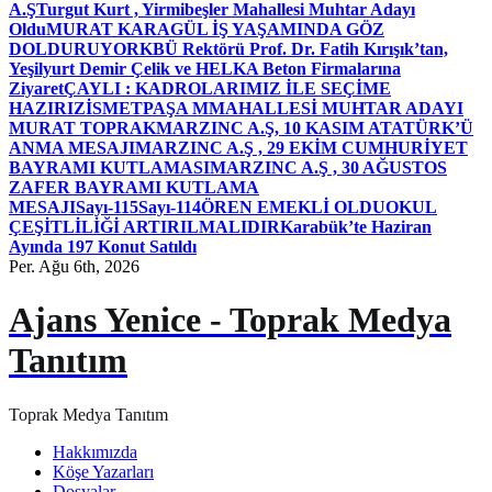
A.Ş
Turgut Kurt , Yirmibeşler Mahallesi Muhtar Adayı
Oldu
MURAT KARAGÜL İŞ YAŞAMINDA GÖZ
DOLDURUYOR
KBÜ Rektörü Prof. Dr. Fatih Kırışık’tan,
Yeşilyurt Demir Çelik ve HELKA Beton Firmalarına
Ziyaret
ÇAYLI : KADROLARIMIZ İLE SEÇİME
HAZIRIZ
İSMETPAŞA MMAHALLESİ MUHTAR ADAYI
MURAT TOPRAK
MARZINC A.Ş, 10 KASIM ATATÜRK’Ü
ANMA MESAJI
MARZINC A.Ş , 29 EKİM CUMHURİYET
BAYRAMI KUTLAMASI
MARZINC A.Ş , 30 AĞUSTOS
ZAFER BAYRAMI KUTLAMA
MESAJI
Sayı-115
Sayı-114
ÖREN EMEKLİ OLDU
OKUL
ÇEŞİTLİLİĞİ ARTIRILMALIDIR
Karabük’te Haziran
Ayında 197 Konut Satıldı
Per. Ağu 6th, 2026
Ajans Yenice - Toprak Medya
Tanıtım
Toprak Medya Tanıtım
Hakkımızda
Köşe Yazarları
Dosyalar