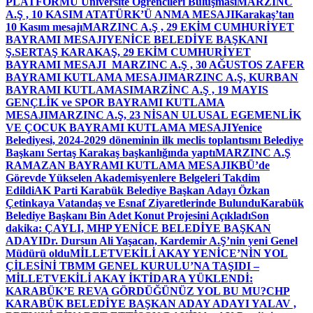
PLATFORMU Üniversite Öğrencileri Buluşması
MARZINC
A.Ş , 10 KASIM ATATÜRK’Ü ANMA MESAJI
Karakaş’tan
10 Kasım mesajı
MARZINC A.Ş , 29 EKİM CUMHURİYET
BAYRAMI MESAJI
YENİCE BELEDİYE BAŞKANI
Ş.SERTAŞ KARAKAŞ, 29 EKİM CUMHURİYET
BAYRAMI MESAJI
MARZINC A.Ş , 30 AĞUSTOS ZAFER
BAYRAMI KUTLAMA MESAJI
MARZINC A.Ş, KURBAN
BAYRAMI KUTLAMASI
MARZİNC A.Ş , 19 MAYIS
GENÇLİK ve SPOR BAYRAMI KUTLAMA
MESAJI
MARZINC A.Ş, 23 NİSAN ULUSAL EGEMENLİK
VE ÇOCUK BAYRAMI KUTLAMA MESAJI
Yenice
Belediyesi, 2024-2029 döneminin ilk meclis toplantısını Belediye
Başkanı Sertaş Karakaş başkanlığında yaptı
MARZINC A.Ş
RAMAZAN BAYRAMI KUTLAMA MESAJI
KBÜ’de
Görevde Yükselen Akademisyenlere Belgeleri Takdim
Edildi
AK Parti Karabük Belediye Başkan Adayı Özkan
Çetinkaya Vatandaş ve Esnaf Ziyaretlerinde Bulundu
Karabük
Belediye Başkanı Bin Adet Konut Projesini Açıkladı
Son
dakika: ÇAYLI, MHP YENİCE BELEDİYE BAŞKAN
ADAYI
Dr. Dursun Ali Yaşacan, Kardemir A.Ş’nin yeni Genel
Müdürü oldu
MİLLETVEKİLİ AKAY YENİCE’NİN YOL
ÇİLESİNİ TBMM GENEL KURULU’NA TAŞIDI –
MİLLETVEKİLİ AKAY İKTİDARA YÜKLENDİ:
KARABÜK’E REVA GÖRDÜĞÜNÜZ YOL BU MU?
CHP
KARABÜK BELEDİYE BAŞKAN ADAY ADAYI YALAV ,