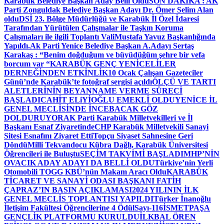
Karabük Belediye Başkan Aday Belli Oldu
SON DAKİKA : AK
Parti Zonguldak Belediye Başkan Adayı Dr. Ömer Selim Alan
oldu
DSİ 23. Bölge Müdürlüğü ve Karabük İl Özel İdaresi
Tarafından Yürütülen Çalışmalar ile Taşkın Koruma
Çalışmaları ile ilgili Toplantı ValiMustafa Yavuz Başkanlığında
Yapıldı.
Ak Parti Yenice Belediye Başkan A.Adayı Sertaş
Karakaş : “Benim doğduğum ve büyüdüğüm şehre bir vefa
borcum var “
KARABÜK GENÇ YENİCELİLER
DERNEĞİNDEN ETKİNLİK
10 Ocak Çalışan Gazeteciler
Günü’nde Karabük’te fotoğraf sergisi açıldı
ÖLÇÜ VE TARTI
ALETLERİNİN BEYANNAME VERME SÜRECİ
BAŞLADI
CAHİT ELiYİOĞLU EMEKLİ OLDU
YENİCE İL
GENEL MECLİSİNDE İNCEBACAK GÖZ
DOLDURUYOR
AK Parti Karabük Milletvekilleri ve İl
Başkanı Esnaf Ziyaretinde
CHP Karabük Milletvekili Sanayi
Sitesi Esnafını Ziyaret Etti
Topçu Siyaset Sahnesine Geri
Döndü
Milli Tekvandocu Kübra Dağlı, Karabük Üniversitesi
Öğrencileri ile Buluştu
SEÇİM TAKVİMİ BAŞLADI
MHP’NİN
OVACIK ADAY ADAYI DA BELLİ OLDU
Türkiye’nin Yerli
Otomobili TOGG KBÜ’nün Makam Aracı Oldu
KARABÜK
TİCARET VE SANAYİ ODASI BAŞKANI FATİH
ÇAPRAZ’IN BASIN AÇIKLAMASI
2024 YILININ İLK
GENEL MECLİS TOPLANTISI YAPILDI
Türker İnanoğlu
İletişim Fakültesi Öğrencilerine 4 Ödül
Sayı-116
İSMETPAŞA
GENÇLİK PLATFORMU KURULDU
İLKBAL ÖREN