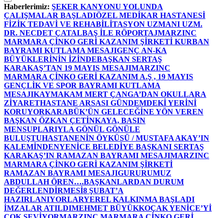
Haberlerimiz:
ŞEKER KANYONU YOLUNDA
ÇALIŞMALAR BAŞLADI
ÖZEL MEDİKAR HASTANESİ
FİZİK TEDAVİ VE REHABİLİTASYON UZMANI UZM.
DR. NECDET ÇATALBAŞ İLE RÖPORTAJ
MARZINC
MARMARA ÇİNKO GERİ KAZANIM ŞİRKETİ KURBAN
BAYRAMI KUTLAMA MESAJI
GENÇ AN-KA
BÜYÜKLERİNİN İZİNDE
BAŞKAN SERTAŞ
KARAKAŞ’TAN 19 MAYIS MESAJI
MARZINC
MARMARA ÇİNKO GERİ KAZANIM A.Ş , 19 MAYIS
GENÇLİK VE SPOR BAYRAMI KUTLAMA
MESAJI
KAYMAKAM MERT ÇANGA’DAN OKULLARA
ZİYARET
HASTANE ARSASI GÜNDEMDEKİ YERİNİ
KORUYOR
KARABÜK’ÜN GELECEĞİNE YÖN VEREN
BAŞKAN ÖZKAN ÇETİNKAYA, BASIN
MENSUPLARIYLA GÖNÜL GÖNÜLE
BULUŞTU
HASTANENİN ÖYKÜSÜ / MUSTAFA AKAY’IN
KALEMİNDEN
YENİCE BELEDİYE BAŞKANI SERTAŞ
KARAKAŞ’IN RAMAZAN BAYRAMI MESAJI
MARZINC
MARMARA ÇİNKO GERİ KAZANIM ŞİRKETİ
RAMAZAN BAYRAMI MESAJI
GURURUMUZ
ABDULLAH ÖREN….
BAŞKANLARDAN DURUM
DEĞERLENDİRMESİ
8 ŞUBAT’A
HAZIRLANIYORLAR
YEREL KALKINMA BAŞLADI
İMZALAR ATILDI
MEHMET BÜYÜKKOÇAK YENİCE’Yİ
ÇOK SEVİYOR
MARZINC MARMARA ÇİNKO GERİ