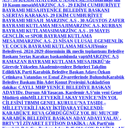
10 Kasım mesajı
MARZINC A.Ş , 29 EKİM CUMHURİYET
BAYRAMI MESAJI
YENİCE BELEDİYE BAŞKANI
Ş.SERTAŞ KARAKAŞ, 29 EKİM CUMHURİYET
BAYRAMI MESAJI
MARZINC A.Ş , 30 AĞUSTOS ZAFER
BAYRAMI KUTLAMA MESAJI
MARZINC A.Ş, KURBAN
BAYRAMI KUTLAMASI
MARZİNC A.Ş , 19 MAYIS
GENÇLİK ve SPOR BAYRAMI KUTLAMA
MESAJI
MARZINC A.Ş, 23 NİSAN ULUSAL EGEMENLİK
VE ÇOCUK BAYRAMI KUTLAMA MESAJI
Yenice
Belediyesi, 2024-2029 döneminin ilk meclis toplantısını Belediye
Başkanı Sertaş Karakaş başkanlığında yaptı
MARZINC A.Ş
RAMAZAN BAYRAMI KUTLAMA MESAJI
KBÜ’de
Görevde Yükselen Akademisyenlere Belgeleri Takdim
Edildi
AK Parti Karabük Belediye Başkan Adayı Özkan
Çetinkaya Vatandaş ve Esnaf Ziyaretlerinde Bulundu
Karabük
Belediye Başkanı Bin Adet Konut Projesini Açıkladı
Son
dakika: ÇAYLI, MHP YENİCE BELEDİYE BAŞKAN
ADAYI
Dr. Dursun Ali Yaşacan, Kardemir A.Ş’nin yeni Genel
Müdürü oldu
MİLLETVEKİLİ AKAY YENİCE’NİN YOL
ÇİLESİNİ TBMM GENEL KURULU’NA TAŞIDI –
MİLLETVEKİLİ AKAY İKTİDARA YÜKLENDİ:
KARABÜK’E REVA GÖRDÜĞÜNÜZ YOL BU MU?
CHP
KARABÜK BELEDİYE BAŞKAN ADAY ADAYI YALAV ,
BRTV’Yİ ZİYARET ETTİ
SON DAKİKA : AK Parti’nin