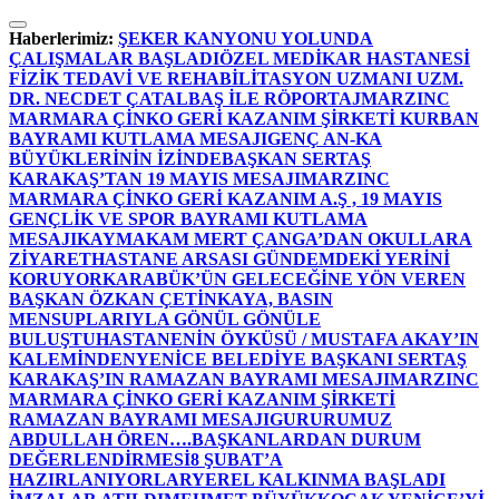
İçeriğe
atla
Haberlerimiz:
ŞEKER KANYONU YOLUNDA
ÇALIŞMALAR BAŞLADI
ÖZEL MEDİKAR HASTANESİ
FİZİK TEDAVİ VE REHABİLİTASYON UZMANI UZM.
DR. NECDET ÇATALBAŞ İLE RÖPORTAJ
MARZINC
MARMARA ÇİNKO GERİ KAZANIM ŞİRKETİ KURBAN
BAYRAMI KUTLAMA MESAJI
GENÇ AN-KA
BÜYÜKLERİNİN İZİNDE
BAŞKAN SERTAŞ
KARAKAŞ’TAN 19 MAYIS MESAJI
MARZINC
MARMARA ÇİNKO GERİ KAZANIM A.Ş , 19 MAYIS
GENÇLİK VE SPOR BAYRAMI KUTLAMA
MESAJI
KAYMAKAM MERT ÇANGA’DAN OKULLARA
ZİYARET
HASTANE ARSASI GÜNDEMDEKİ YERİNİ
KORUYOR
KARABÜK’ÜN GELECEĞİNE YÖN VEREN
BAŞKAN ÖZKAN ÇETİNKAYA, BASIN
MENSUPLARIYLA GÖNÜL GÖNÜLE
BULUŞTU
HASTANENİN ÖYKÜSÜ / MUSTAFA AKAY’IN
KALEMİNDEN
YENİCE BELEDİYE BAŞKANI SERTAŞ
KARAKAŞ’IN RAMAZAN BAYRAMI MESAJI
MARZINC
MARMARA ÇİNKO GERİ KAZANIM ŞİRKETİ
RAMAZAN BAYRAMI MESAJI
GURURUMUZ
ABDULLAH ÖREN….
BAŞKANLARDAN DURUM
DEĞERLENDİRMESİ
8 ŞUBAT’A
HAZIRLANIYORLAR
YEREL KALKINMA BAŞLADI