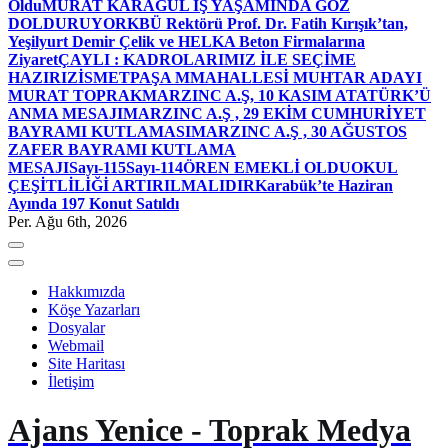
Oldu
MURAT KARAGÜL İŞ YAŞAMINDA GÖZ
DOLDURUYOR
KBÜ Rektörü Prof. Dr. Fatih Kırışık’tan,
Yeşilyurt Demir Çelik ve HELKA Beton Firmalarına
Ziyaret
ÇAYLI : KADROLARIMIZ İLE SEÇİME
HAZIRIZ
İSMETPAŞA MMAHALLESİ MUHTAR ADAYI
MURAT TOPRAK
MARZINC A.Ş, 10 KASIM ATATÜRK’Ü
ANMA MESAJI
MARZINC A.Ş , 29 EKİM CUMHURİYET
BAYRAMI KUTLAMASI
MARZINC A.Ş , 30 AĞUSTOS
ZAFER BAYRAMI KUTLAMA
MESAJI
Sayı-115
Sayı-114
ÖREN EMEKLİ OLDU
OKUL
ÇEŞİTLİLİĞİ ARTIRILMALIDIR
Karabük’te Haziran
Ayında 197 Konut Satıldı
Per. Ağu 6th, 2026
Hakkımızda
Köşe Yazarları
Dosyalar
Webmail
Site Haritası
İletişim
Ajans Yenice - Toprak Medya