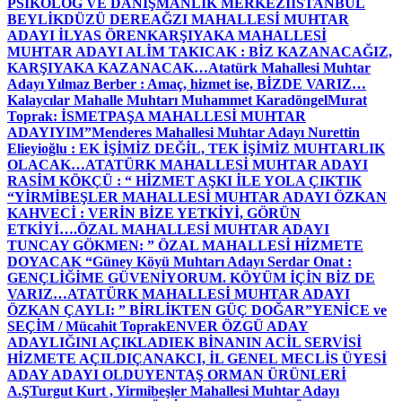
PSİKOLOG VE DANIŞMANLIK MERKEZİ
İSTANBUL
BEYLİKDÜZÜ DEREAĞZI MAHALLESİ MUHTAR
ADAYI İLYAS ÖREN
KARŞIYAKA MAHALLESİ
MUHTAR ADAYI ALİM TAKICAK : BİZ KAZANACAĞIZ,
KARŞIYAKA KAZANACAK…
Atatürk Mahallesi Muhtar
Adayı Yılmaz Berber : Amaç, hizmet ise, BİZDE VARIZ…
Kalaycılar Mahalle Muhtarı Muhammet Karadöngel
Murat
Toprak: İSMETPAŞA MAHALLESİ MUHTAR
ADAYIYIM”
Menderes Mahallesi Muhtar Adayı Nurettin
Elieyioğlu : EK İŞİMİZ DEĞİL, TEK İŞİMİZ MUHTARLIK
OLACAK…
ATATÜRK MAHALLESİ MUHTAR ADAYI
RASİM KÖKÇÜ : “ HİZMET AŞKI İLE YOLA ÇIKTIK
“
YİRMİBEŞLER MAHALLESİ MUHTAR ADAYI ÖZKAN
KAHVECİ : VERİN BİZE YETKİYİ, GÖRÜN
ETKİYİ….
ÖZAL MAHALLESİ MUHTAR ADAYI
TUNCAY GÖKMEN: ” ÖZAL MAHALLESİ HİZMETE
DOYACAK “
Güney Köyü Muhtarı Adayı Serdar Onat :
GENÇLİĞİME GÜVENİYORUM. KÖYÜM İÇİN BİZ DE
VARIZ…
ATATÜRK MAHALLESİ MUHTAR ADAYI
ÖZKAN ÇAYLI: ” BİRLİKTEN GÜÇ DOĞAR”
YENİCE ve
SEÇİM / Mücahit Toprak
ENVER ÖZGÜ ADAY
ADAYLIĞINI AÇIKLADI
EK BİNANIN ACİL SERVİSİ
HİZMETE AÇILDI
ÇANAKCI, İL GENEL MECLİS ÜYESİ
ADAY ADAYI OLDU
YENTAŞ ORMAN ÜRÜNLERİ
A.Ş
Turgut Kurt , Yirmibeşler Mahallesi Muhtar Adayı