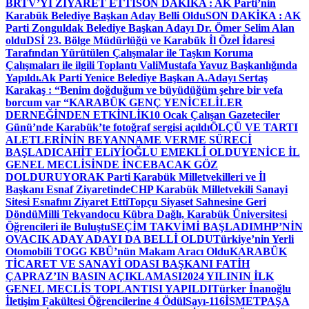
BRTV’Yİ ZİYARET ETTİ
SON DAKİKA : AK Parti’nin
Karabük Belediye Başkan Aday Belli Oldu
SON DAKİKA : AK
Parti Zonguldak Belediye Başkan Adayı Dr. Ömer Selim Alan
oldu
DSİ 23. Bölge Müdürlüğü ve Karabük İl Özel İdaresi
Tarafından Yürütülen Çalışmalar ile Taşkın Koruma
Çalışmaları ile ilgili Toplantı ValiMustafa Yavuz Başkanlığında
Yapıldı.
Ak Parti Yenice Belediye Başkan A.Adayı Sertaş
Karakaş : “Benim doğduğum ve büyüdüğüm şehre bir vefa
borcum var “
KARABÜK GENÇ YENİCELİLER
DERNEĞİNDEN ETKİNLİK
10 Ocak Çalışan Gazeteciler
Günü’nde Karabük’te fotoğraf sergisi açıldı
ÖLÇÜ VE TARTI
ALETLERİNİN BEYANNAME VERME SÜRECİ
BAŞLADI
CAHİT ELiYİOĞLU EMEKLİ OLDU
YENİCE İL
GENEL MECLİSİNDE İNCEBACAK GÖZ
DOLDURUYOR
AK Parti Karabük Milletvekilleri ve İl
Başkanı Esnaf Ziyaretinde
CHP Karabük Milletvekili Sanayi
Sitesi Esnafını Ziyaret Etti
Topçu Siyaset Sahnesine Geri
Döndü
Milli Tekvandocu Kübra Dağlı, Karabük Üniversitesi
Öğrencileri ile Buluştu
SEÇİM TAKVİMİ BAŞLADI
MHP’NİN
OVACIK ADAY ADAYI DA BELLİ OLDU
Türkiye’nin Yerli
Otomobili TOGG KBÜ’nün Makam Aracı Oldu
KARABÜK
TİCARET VE SANAYİ ODASI BAŞKANI FATİH
ÇAPRAZ’IN BASIN AÇIKLAMASI
2024 YILININ İLK
GENEL MECLİS TOPLANTISI YAPILDI
Türker İnanoğlu
İletişim Fakültesi Öğrencilerine 4 Ödül
Sayı-116
İSMETPAŞA