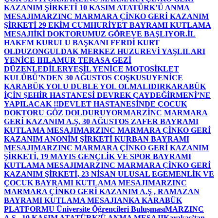
KAZANIM ŞİRKETİ 10 KASIM ATATÜRK’Ü ANMA
MESAJI
MARZINC MARMARA ÇİNKO GERİ KAZANIM
ŞİRKETİ 29 EKİM CUMHURİYET BAYRAMI KUTLAMA
MESAJI
İKİ DOKTORUMUZ GÖREVE BAŞLIYOR.
İL
HAKEM KURULU BAŞKANI FERDİ KURT
OLDU
ZONGULDAK MERKEZ HUZUREVİ YAŞLILARI
YENİCE IHLAMUR TERASA GEZİ
DÜZENLEDİLER
YEŞİL YENİCE MOTOSİKLET
KULÜBÜ’NDEN 30 AĞUSTOS COŞKUSU
YENİCE
KARABÜK YOLU DUBLE YOL OLMALIDIR
KARABÜK
İÇİN ŞEHİR HASTANESİ DEVREK ÇAYDEĞİRMENİ’NE
YAPILACAK !!
DEVLET HASTANESİNDE ÇOCUK
DOKTORU GÖZ DOLDURUYOR
MARZİNC MARMARA
GERİ KAZANIM A.Ş, 30 AĞUSTOS ZAFER BAYRAMI
KUTLAMA MESAJI
MARZINC MARMARA ÇİNKO GERİ
KAZANIM ANONİM ŞİRKETİ KURBAN BAYRAMI
MESAJI
MARZINC MARMARA ÇİNKO GERİ KAZANIM
ŞİRKETİ, 19 MAYIS GENÇLİK VE SPOR BAYRAMI
KUTLAMA MESAJI
MARZINC MARMARA ÇİNKO GERİ
KAZANIM ŞİRKETİ, 23 NİSAN ULUSAL EGEMENLİK VE
ÇOCUK BAYRAMI KUTLAMA MESAJI
MARZINC
MARMARA ÇİNKO GERİ KAZANIM A.Ş , RAMAZAN
BAYRAMI KUTLAMA MESAJI
ANKA KARABÜK
PLATFORMU Üniversite Öğrencileri Buluşması
MARZINC
A.Ş , 10 KASIM ATATÜRK’Ü ANMA MESAJI
Karakaş’tan