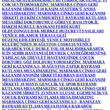
İMZALAR ATILDI
MEHMET BÜYÜKKOÇAK YENİCE’Yİ
ÇOK SEVİYOR
MARZINC MARMARA ÇİNKO GERİ
KAZANIM ŞİRKETİ 10 KASIM ATATÜRK’Ü ANMA
MESAJI
MARZINC MARMARA ÇİNKO GERİ KAZANIM
ŞİRKETİ 29 EKİM CUMHURİYET BAYRAMI KUTLAMA
MESAJI
İKİ DOKTORUMUZ GÖREVE BAŞLIYOR.
İL
HAKEM KURULU BAŞKANI FERDİ KURT
OLDU
ZONGULDAK MERKEZ HUZUREVİ YAŞLILARI
YENİCE IHLAMUR TERASA GEZİ
DÜZENLEDİLER
YEŞİL YENİCE MOTOSİKLET
KULÜBÜ’NDEN 30 AĞUSTOS COŞKUSU
YENİCE
KARABÜK YOLU DUBLE YOL OLMALIDIR
KARABÜK
İÇİN ŞEHİR HASTANESİ DEVREK ÇAYDEĞİRMENİ’NE
YAPILACAK !!
DEVLET HASTANESİNDE ÇOCUK
DOKTORU GÖZ DOLDURUYOR
MARZİNC MARMARA
GERİ KAZANIM A.Ş, 30 AĞUSTOS ZAFER BAYRAMI
KUTLAMA MESAJI
MARZINC MARMARA ÇİNKO GERİ
KAZANIM ANONİM ŞİRKETİ KURBAN BAYRAMI
MESAJI
MARZINC MARMARA ÇİNKO GERİ KAZANIM
ŞİRKETİ, 19 MAYIS GENÇLİK VE SPOR BAYRAMI
KUTLAMA MESAJI
MARZINC MARMARA ÇİNKO GERİ
KAZANIM ŞİRKETİ, 23 NİSAN ULUSAL EGEMENLİK VE
ÇOCUK BAYRAMI KUTLAMA MESAJI
MARZINC
MARMARA ÇİNKO GERİ KAZANIM A.Ş , RAMAZAN
BAYRAMI KUTLAMA MESAJI
ANKA KARABÜK