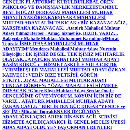
GENÇLİK PLATFORMU KURULDU
İLKBAL ÖREN
PSİKOLOG VE DANIŞMANLIK MERKEZİ
İSTANBUL
BEYLİKDÜZÜ DEREAĞZI MAHALLESİ MUHTAR
ADAYI İLYAS ÖREN
KARŞIYAKA MAHALLESİ
MUHTAR ADAYI ALİM TAKICAK : BİZ KAZANACAĞIZ,
KARŞIYAKA KAZANACAK…
Atatürk Mahallesi Muhtar
Adayı Yılmaz Berber : Amaç, hizmet ise, BİZDE VARIZ…
Kalaycılar Mahalle Muhtarı Muhammet Karadöngel
Murat
Toprak: İSMETPAŞA MAHALLESİ MUHTAR
ADAYIYIM”
Menderes Mahallesi Muhtar Adayı Nurettin
Elieyioğlu : EK İŞİMİZ DEĞİL, TEK İŞİMİZ MUHTARLIK
OLACAK…
ATATÜRK MAHALLESİ MUHTAR ADAYI
RASİM KÖKÇÜ : “ HİZMET AŞKI İLE YOLA ÇIKTIK
“
YİRMİBEŞLER MAHALLESİ MUHTAR ADAYI ÖZKAN
KAHVECİ : VERİN BİZE YETKİYİ, GÖRÜN
ETKİYİ….
ÖZAL MAHALLESİ MUHTAR ADAYI
TUNCAY GÖKMEN: ” ÖZAL MAHALLESİ HİZMETE
DOYACAK “
Güney Köyü Muhtarı Adayı Serdar Onat :
GENÇLİĞİME GÜVENİYORUM. KÖYÜM İÇİN BİZ DE
VARIZ…
ATATÜRK MAHALLESİ MUHTAR ADAYI
ÖZKAN ÇAYLI: ” BİRLİKTEN GÜÇ DOĞAR”
YENİCE ve
SEÇİM / Mücahit Toprak
ENVER ÖZGÜ ADAY
ADAYLIĞINI AÇIKLADI
EK BİNANIN ACİL SERVİSİ
HİZMETE AÇILDI
ÇANAKCI, İL GENEL MECLİS ÜYESİ
ADAY ADAYI OLDU
YENTAŞ ORMAN ÜRÜNLERİ