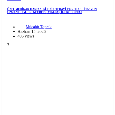
ÖZEL MEDİKAR HASTANESİ FİZİK TEDAVİ VE REHABİLİTASYON
UZMANI UZM. DR. NECDET ÇATALBAŞ İLE RÖPORTAJ
Mücahit Toprak
Haziran 15, 2026
406 views
3