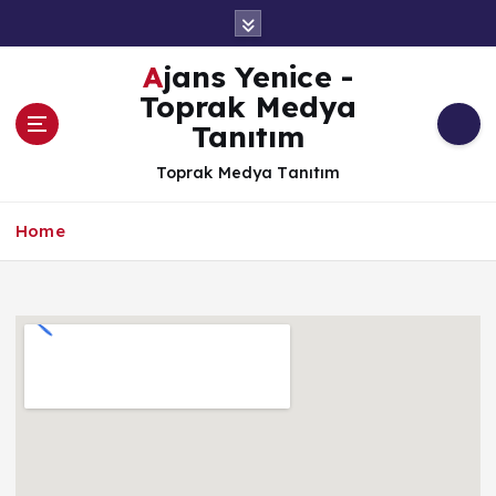
İ
ç
e
Ajans Yenice -
r
Toprak Medya
i
Tanıtım
ğ
e
Toprak Medya Tanıtım
a
t
Home
l
a