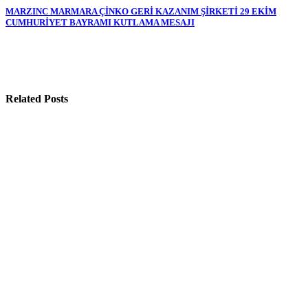
gezinmesi
MARZINC MARMARA ÇİNKO GERİ KAZANIM ŞİRKETİ 29 EKİM
CUMHURİYET BAYRAMI KUTLAMA MESAJI
Related Posts