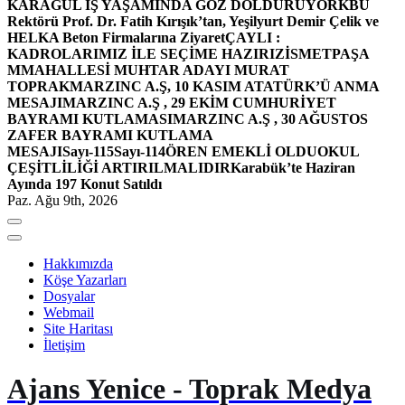
KARAGÜL İŞ YAŞAMINDA GÖZ DOLDURUYOR
KBÜ
Rektörü Prof. Dr. Fatih Kırışık’tan, Yeşilyurt Demir Çelik ve
HELKA Beton Firmalarına Ziyaret
ÇAYLI :
KADROLARIMIZ İLE SEÇİME HAZIRIZ
İSMETPAŞA
MMAHALLESİ MUHTAR ADAYI MURAT
TOPRAK
MARZINC A.Ş, 10 KASIM ATATÜRK’Ü ANMA
MESAJI
MARZINC A.Ş , 29 EKİM CUMHURİYET
BAYRAMI KUTLAMASI
MARZINC A.Ş , 30 AĞUSTOS
ZAFER BAYRAMI KUTLAMA
MESAJI
Sayı-115
Sayı-114
ÖREN EMEKLİ OLDU
OKUL
ÇEŞİTLİLİĞİ ARTIRILMALIDIR
Karabük’te Haziran
Ayında 197 Konut Satıldı
Paz. Ağu 9th, 2026
Hakkımızda
Köşe Yazarları
Dosyalar
Webmail
Site Haritası
İletişim
Ajans Yenice - Toprak Medya