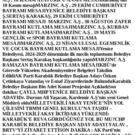
10 Kasım mesajı
MARZINC A.Ş , 29 EKİM CUMHURİYET
BAYRAMI MESAJI
YENİCE BELEDİYE BAŞKANI
Ş.SERTAŞ KARAKAŞ, 29 EKİM CUMHURİYET
BAYRAMI MESAJI
MARZINC A.Ş , 30 AĞUSTOS ZAFER
BAYRAMI KUTLAMA MESAJI
MARZINC A.Ş, KURBAN
BAYRAMI KUTLAMASI
MARZİNC A.Ş , 19 MAYIS
GENÇLİK ve SPOR BAYRAMI KUTLAMA
MESAJI
MARZINC A.Ş, 23 NİSAN ULUSAL EGEMENLİK
VE ÇOCUK BAYRAMI KUTLAMA MESAJI
Yenice
Belediyesi, 2024-2029 döneminin ilk meclis toplantısını Belediye
Başkanı Sertaş Karakaş başkanlığında yaptı
MARZINC A.Ş
RAMAZAN BAYRAMI KUTLAMA MESAJI
KBÜ’de
Görevde Yükselen Akademisyenlere Belgeleri Takdim
Edildi
AK Parti Karabük Belediye Başkan Adayı Özkan
Çetinkaya Vatandaş ve Esnaf Ziyaretlerinde Bulundu
Karabük
Belediye Başkanı Bin Adet Konut Projesini Açıkladı
Son
dakika: ÇAYLI, MHP YENİCE BELEDİYE BAŞKAN
ADAYI
Dr. Dursun Ali Yaşacan, Kardemir A.Ş’nin yeni Genel
Müdürü oldu
MİLLETVEKİLİ AKAY YENİCE’NİN YOL
ÇİLESİNİ TBMM GENEL KURULU’NA TAŞIDI –
MİLLETVEKİLİ AKAY İKTİDARA YÜKLENDİ:
KARABÜK’E REVA GÖRDÜĞÜNÜZ YOL BU MU?
CHP
KARABÜK BELEDİYE BAŞKAN ADAY ADAYI YALAV ,
BRTV’Yİ ZİYARET ETTİ
SON DAKİKA : AK Parti’nin