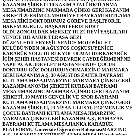
KAZANIM ŞİRKETİ 10 KASIM ATATÜRK’Ü ANMA
MESAJI
MARZINC MARMARA ÇİNKO GERİ KAZANIM
ŞİRKETİ 29 EKİM CUMHURİYET BAYRAMI KUTLAMA
MESAJI
İKİ DOKTORUMUZ GÖREVE BAŞLIYOR.
İL
HAKEM KURULU BAŞKANI FERDİ KURT
OLDU
ZONGULDAK MERKEZ HUZUREVİ YAŞLILARI
YENİCE IHLAMUR TERASA GEZİ
DÜZENLEDİLER
YEŞİL YENİCE MOTOSİKLET
KULÜBÜ’NDEN 30 AĞUSTOS COŞKUSU
YENİCE
KARABÜK YOLU DUBLE YOL OLMALIDIR
KARABÜK
İÇİN ŞEHİR HASTANESİ DEVREK ÇAYDEĞİRMENİ’NE
YAPILACAK !!
DEVLET HASTANESİNDE ÇOCUK
DOKTORU GÖZ DOLDURUYOR
MARZİNC MARMARA
GERİ KAZANIM A.Ş, 30 AĞUSTOS ZAFER BAYRAMI
KUTLAMA MESAJI
MARZINC MARMARA ÇİNKO GERİ
KAZANIM ANONİM ŞİRKETİ KURBAN BAYRAMI
MESAJI
MARZINC MARMARA ÇİNKO GERİ KAZANIM
ŞİRKETİ, 19 MAYIS GENÇLİK VE SPOR BAYRAMI
KUTLAMA MESAJI
MARZINC MARMARA ÇİNKO GERİ
KAZANIM ŞİRKETİ, 23 NİSAN ULUSAL EGEMENLİK VE
ÇOCUK BAYRAMI KUTLAMA MESAJI
MARZINC
MARMARA ÇİNKO GERİ KAZANIM A.Ş , RAMAZAN
BAYRAMI KUTLAMA MESAJI
ANKA KARABÜK
PLATFORMU Üniversite Öğrencileri Buluşması
MARZINC
A.Ş , 10 KASIM ATATÜRK’Ü ANMA MESAJI
Karakaş’tan