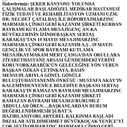
Haberlerimiz:
ŞEKER KANYONU YOLUNDA
ÇALIŞMALAR BAŞLADI
ÖZEL MEDİKAR HASTANESİ
FİZİK TEDAVİ VE REHABİLİTASYON UZMANI UZM.
DR. NECDET ÇATALBAŞ İLE RÖPORTAJ
MARZINC
MARMARA ÇİNKO GERİ KAZANIM ŞİRKETİ KURBAN
BAYRAMI KUTLAMA MESAJI
GENÇ AN-KA
BÜYÜKLERİNİN İZİNDE
BAŞKAN SERTAŞ
KARAKAŞ’TAN 19 MAYIS MESAJI
MARZINC
MARMARA ÇİNKO GERİ KAZANIM A.Ş , 19 MAYIS
GENÇLİK VE SPOR BAYRAMI KUTLAMA
MESAJI
KAYMAKAM MERT ÇANGA’DAN OKULLARA
ZİYARET
HASTANE ARSASI GÜNDEMDEKİ YERİNİ
KORUYOR
KARABÜK’ÜN GELECEĞİNE YÖN VEREN
BAŞKAN ÖZKAN ÇETİNKAYA, BASIN
MENSUPLARIYLA GÖNÜL GÖNÜLE
BULUŞTU
HASTANENİN ÖYKÜSÜ / MUSTAFA AKAY’IN
KALEMİNDEN
YENİCE BELEDİYE BAŞKANI SERTAŞ
KARAKAŞ’IN RAMAZAN BAYRAMI MESAJI
MARZINC
MARMARA ÇİNKO GERİ KAZANIM ŞİRKETİ
RAMAZAN BAYRAMI MESAJI
GURURUMUZ
ABDULLAH ÖREN….
BAŞKANLARDAN DURUM
DEĞERLENDİRMESİ
8 ŞUBAT’A
HAZIRLANIYORLAR
YEREL KALKINMA BAŞLADI
İMZALAR ATILDI
MEHMET BÜYÜKKOÇAK YENİCE’Yİ
ÇOK SEVİYOR
MARZINC MARMARA ÇİNKO GERİ