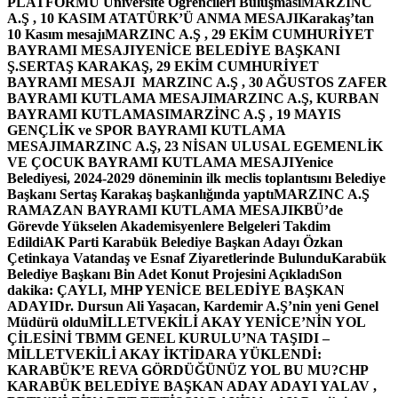
PLATFORMU Üniversite Öğrencileri Buluşması
MARZINC
A.Ş , 10 KASIM ATATÜRK’Ü ANMA MESAJI
Karakaş’tan
10 Kasım mesajı
MARZINC A.Ş , 29 EKİM CUMHURİYET
BAYRAMI MESAJI
YENİCE BELEDİYE BAŞKANI
Ş.SERTAŞ KARAKAŞ, 29 EKİM CUMHURİYET
BAYRAMI MESAJI
MARZINC A.Ş , 30 AĞUSTOS ZAFER
BAYRAMI KUTLAMA MESAJI
MARZINC A.Ş, KURBAN
BAYRAMI KUTLAMASI
MARZİNC A.Ş , 19 MAYIS
GENÇLİK ve SPOR BAYRAMI KUTLAMA
MESAJI
MARZINC A.Ş, 23 NİSAN ULUSAL EGEMENLİK
VE ÇOCUK BAYRAMI KUTLAMA MESAJI
Yenice
Belediyesi, 2024-2029 döneminin ilk meclis toplantısını Belediye
Başkanı Sertaş Karakaş başkanlığında yaptı
MARZINC A.Ş
RAMAZAN BAYRAMI KUTLAMA MESAJI
KBÜ’de
Görevde Yükselen Akademisyenlere Belgeleri Takdim
Edildi
AK Parti Karabük Belediye Başkan Adayı Özkan
Çetinkaya Vatandaş ve Esnaf Ziyaretlerinde Bulundu
Karabük
Belediye Başkanı Bin Adet Konut Projesini Açıkladı
Son
dakika: ÇAYLI, MHP YENİCE BELEDİYE BAŞKAN
ADAYI
Dr. Dursun Ali Yaşacan, Kardemir A.Ş’nin yeni Genel
Müdürü oldu
MİLLETVEKİLİ AKAY YENİCE’NİN YOL
ÇİLESİNİ TBMM GENEL KURULU’NA TAŞIDI –
MİLLETVEKİLİ AKAY İKTİDARA YÜKLENDİ:
KARABÜK’E REVA GÖRDÜĞÜNÜZ YOL BU MU?
CHP
KARABÜK BELEDİYE BAŞKAN ADAY ADAYI YALAV ,