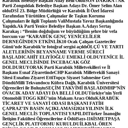
Karabük Belediye Başkan Aday Belli Oldu
SON DAKİKA : AK
Parti Zonguldak Belediye Başkan Adayı Dr. Ömer Selim Alan
oldu
DSİ 23. Bölge Müdürlüğü ve Karabük İl Özel İdaresi
Tarafından Yürütülen Çalışmalar ile Taşkın Koruma
Çalışmaları ile ilgili Toplantı ValiMustafa Yavuz Başkanlığında
Yapıldı.
Ak Parti Yenice Belediye Başkan A.Adayı Sertaş
Karakaş : “Benim doğduğum ve büyüdüğüm şehre bir vefa
borcum var “
KARABÜK GENÇ YENİCELİLER
DERNEĞİNDEN ETKİNLİK
10 Ocak Çalışan Gazeteciler
Günü’nde Karabük’te fotoğraf sergisi açıldı
ÖLÇÜ VE TARTI
ALETLERİNİN BEYANNAME VERME SÜRECİ
BAŞLADI
CAHİT ELiYİOĞLU EMEKLİ OLDU
YENİCE İL
GENEL MECLİSİNDE İNCEBACAK GÖZ
DOLDURUYOR
AK Parti Karabük Milletvekilleri ve İl
Başkanı Esnaf Ziyaretinde
CHP Karabük Milletvekili Sanayi
Sitesi Esnafını Ziyaret Etti
Topçu Siyaset Sahnesine Geri
Döndü
Milli Tekvandocu Kübra Dağlı, Karabük Üniversitesi
Öğrencileri ile Buluştu
SEÇİM TAKVİMİ BAŞLADI
MHP’NİN
OVACIK ADAY ADAYI DA BELLİ OLDU
Türkiye’nin Yerli
Otomobili TOGG KBÜ’nün Makam Aracı Oldu
KARABÜK
TİCARET VE SANAYİ ODASI BAŞKANI FATİH
ÇAPRAZ’IN BASIN AÇIKLAMASI
2024 YILININ İLK
GENEL MECLİS TOPLANTISI YAPILDI
Türker İnanoğlu
İletişim Fakültesi Öğrencilerine 4 Ödül
Sayı-116
İSMETPAŞA
GENÇLİK PLATFORMU KURULDU
İLKBAL ÖREN