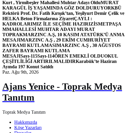
Kurt , Yirmibeşler Mahallesi Muhtar Adayı Oldu
MURAT
KARAGÜL İŞ YAŞAMINDA GÖZ DOLDURUYOR
KBÜ
Rektörü Prof. Dr. Fatih Kırışık’tan, Yeşilyurt Demir Çelik ve
HELKA Beton Firmalarına Ziyaret
ÇAYLI :
KADROLARIMIZ İLE SEÇİME HAZIRIZ
İSMETPAŞA
MMAHALLESİ MUHTAR ADAYI MURAT
TOPRAK
MARZINC A.Ş, 10 KASIM ATATÜRK’Ü ANMA
MESAJI
MARZINC A.Ş , 29 EKİM CUMHURİYET
BAYRAMI KUTLAMASI
MARZINC A.Ş , 30 AĞUSTOS
ZAFER BAYRAMI KUTLAMA
MESAJI
Sayı-115
Sayı-114
ÖREN EMEKLİ OLDU
OKUL
ÇEŞİTLİLİĞİ ARTIRILMALIDIR
Karabük’te Haziran
Ayında 197 Konut Satıldı
Paz. Ağu 9th, 2026
Ajans Yenice - Toprak Medya
Tanıtım
Toprak Medya Tanıtım
Hakkımızda
Köşe Yazarları
Dosyalar