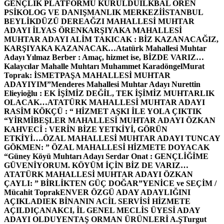
GENÇLİK PLATFORMU KURULDU
İLKBAL ÖREN
PSİKOLOG VE DANIŞMANLIK MERKEZİ
İSTANBUL
BEYLİKDÜZÜ DEREAĞZI MAHALLESİ MUHTAR
ADAYI İLYAS ÖREN
KARŞIYAKA MAHALLESİ
MUHTAR ADAYI ALİM TAKICAK : BİZ KAZANACAĞIZ,
KARŞIYAKA KAZANACAK…
Atatürk Mahallesi Muhtar
Adayı Yılmaz Berber : Amaç, hizmet ise, BİZDE VARIZ…
Kalaycılar Mahalle Muhtarı Muhammet Karadöngel
Murat
Toprak: İSMETPAŞA MAHALLESİ MUHTAR
ADAYIYIM”
Menderes Mahallesi Muhtar Adayı Nurettin
Elieyioğlu : EK İŞİMİZ DEĞİL, TEK İŞİMİZ MUHTARLIK
OLACAK…
ATATÜRK MAHALLESİ MUHTAR ADAYI
RASİM KÖKÇÜ : “ HİZMET AŞKI İLE YOLA ÇIKTIK
“
YİRMİBEŞLER MAHALLESİ MUHTAR ADAYI ÖZKAN
KAHVECİ : VERİN BİZE YETKİYİ, GÖRÜN
ETKİYİ….
ÖZAL MAHALLESİ MUHTAR ADAYI TUNCAY
GÖKMEN: ” ÖZAL MAHALLESİ HİZMETE DOYACAK
“
Güney Köyü Muhtarı Adayı Serdar Onat : GENÇLİĞİME
GÜVENİYORUM. KÖYÜM İÇİN BİZ DE VARIZ…
ATATÜRK MAHALLESİ MUHTAR ADAYI ÖZKAN
ÇAYLI: ” BİRLİKTEN GÜÇ DOĞAR”
YENİCE ve SEÇİM /
Mücahit Toprak
ENVER ÖZGÜ ADAY ADAYLIĞINI
AÇIKLADI
EK BİNANIN ACİL SERVİSİ HİZMETE
AÇILDI
ÇANAKCI, İL GENEL MECLİS ÜYESİ ADAY
ADAYI OLDU
YENTAŞ ORMAN ÜRÜNLERİ A.Ş
Turgut