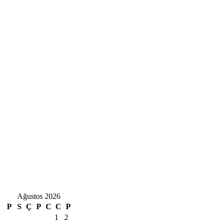
Ağustos 2026
P
S
Ç
P
C
C
P
1
2