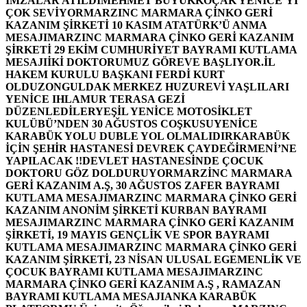
İMZALAR ATILDI
MEHMET BÜYÜKKOÇAK YENİCE’Yİ
ÇOK SEVİYOR
MARZINC MARMARA ÇİNKO GERİ
KAZANIM ŞİRKETİ 10 KASIM ATATÜRK’Ü ANMA
MESAJI
MARZINC MARMARA ÇİNKO GERİ KAZANIM
ŞİRKETİ 29 EKİM CUMHURİYET BAYRAMI KUTLAMA
MESAJI
İKİ DOKTORUMUZ GÖREVE BAŞLIYOR.
İL
HAKEM KURULU BAŞKANI FERDİ KURT
OLDU
ZONGULDAK MERKEZ HUZUREVİ YAŞLILARI
YENİCE IHLAMUR TERASA GEZİ
DÜZENLEDİLER
YEŞİL YENİCE MOTOSİKLET
KULÜBÜ’NDEN 30 AĞUSTOS COŞKUSU
YENİCE
KARABÜK YOLU DUBLE YOL OLMALIDIR
KARABÜK
İÇİN ŞEHİR HASTANESİ DEVREK ÇAYDEĞİRMENİ’NE
YAPILACAK !!
DEVLET HASTANESİNDE ÇOCUK
DOKTORU GÖZ DOLDURUYOR
MARZİNC MARMARA
GERİ KAZANIM A.Ş, 30 AĞUSTOS ZAFER BAYRAMI
KUTLAMA MESAJI
MARZINC MARMARA ÇİNKO GERİ
KAZANIM ANONİM ŞİRKETİ KURBAN BAYRAMI
MESAJI
MARZINC MARMARA ÇİNKO GERİ KAZANIM
ŞİRKETİ, 19 MAYIS GENÇLİK VE SPOR BAYRAMI
KUTLAMA MESAJI
MARZINC MARMARA ÇİNKO GERİ
KAZANIM ŞİRKETİ, 23 NİSAN ULUSAL EGEMENLİK VE
ÇOCUK BAYRAMI KUTLAMA MESAJI
MARZINC
MARMARA ÇİNKO GERİ KAZANIM A.Ş , RAMAZAN
BAYRAMI KUTLAMA MESAJI
ANKA KARABÜK