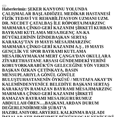
İçeriğe
atla
Haberlerimiz:
ŞEKER KANYONU YOLUNDA
ÇALIŞMALAR BAŞLADI
ÖZEL MEDİKAR HASTANESİ
FİZİK TEDAVİ VE REHABİLİTASYON UZMANI UZM.
DR. NECDET ÇATALBAŞ İLE RÖPORTAJ
MARZINC
MARMARA ÇİNKO GERİ KAZANIM ŞİRKETİ KURBAN
BAYRAMI KUTLAMA MESAJI
GENÇ AN-KA
BÜYÜKLERİNİN İZİNDE
BAŞKAN SERTAŞ
KARAKAŞ’TAN 19 MAYIS MESAJI
MARZINC
MARMARA ÇİNKO GERİ KAZANIM A.Ş , 19 MAYIS
GENÇLİK VE SPOR BAYRAMI KUTLAMA
MESAJI
KAYMAKAM MERT ÇANGA’DAN OKULLARA
ZİYARET
HASTANE ARSASI GÜNDEMDEKİ YERİNİ
KORUYOR
KARABÜK’ÜN GELECEĞİNE YÖN VEREN
BAŞKAN ÖZKAN ÇETİNKAYA, BASIN
MENSUPLARIYLA GÖNÜL GÖNÜLE
BULUŞTU
HASTANENİN ÖYKÜSÜ / MUSTAFA AKAY’IN
KALEMİNDEN
YENİCE BELEDİYE BAŞKANI SERTAŞ
KARAKAŞ’IN RAMAZAN BAYRAMI MESAJI
MARZINC
MARMARA ÇİNKO GERİ KAZANIM ŞİRKETİ
RAMAZAN BAYRAMI MESAJI
GURURUMUZ
ABDULLAH ÖREN….
BAŞKANLARDAN DURUM
DEĞERLENDİRMESİ
8 ŞUBAT’A
HAZIRLANIYORLAR
YEREL KALKINMA BAŞLADI