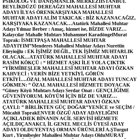
PSİKOLOG VE DANIŞMANLIK MERKEZİ
İSTANBUL
BEYLİKDÜZÜ DEREAĞZI MAHALLESİ MUHTAR
ADAYI İLYAS ÖREN
KARŞIYAKA MAHALLESİ
MUHTAR ADAYI ALİM TAKICAK : BİZ KAZANACAĞIZ,
KARŞIYAKA KAZANACAK…
Atatürk Mahallesi Muhtar
Adayı Yılmaz Berber : Amaç, hizmet ise, BİZDE VARIZ…
Kalaycılar Mahalle Muhtarı Muhammet Karadöngel
Murat
Toprak: İSMETPAŞA MAHALLESİ MUHTAR
ADAYIYIM”
Menderes Mahallesi Muhtar Adayı Nurettin
Elieyioğlu : EK İŞİMİZ DEĞİL, TEK İŞİMİZ MUHTARLIK
OLACAK…
ATATÜRK MAHALLESİ MUHTAR ADAYI
RASİM KÖKÇÜ : “ HİZMET AŞKI İLE YOLA ÇIKTIK
“
YİRMİBEŞLER MAHALLESİ MUHTAR ADAYI ÖZKAN
KAHVECİ : VERİN BİZE YETKİYİ, GÖRÜN
ETKİYİ….
ÖZAL MAHALLESİ MUHTAR ADAYI TUNCAY
GÖKMEN: ” ÖZAL MAHALLESİ HİZMETE DOYACAK
“
Güney Köyü Muhtarı Adayı Serdar Onat : GENÇLİĞİME
GÜVENİYORUM. KÖYÜM İÇİN BİZ DE VARIZ…
ATATÜRK MAHALLESİ MUHTAR ADAYI ÖZKAN
ÇAYLI: ” BİRLİKTEN GÜÇ DOĞAR”
YENİCE ve SEÇİM /
Mücahit Toprak
ENVER ÖZGÜ ADAY ADAYLIĞINI
AÇIKLADI
EK BİNANIN ACİL SERVİSİ HİZMETE
AÇILDI
ÇANAKCI, İL GENEL MECLİS ÜYESİ ADAY
ADAYI OLDU
YENTAŞ ORMAN ÜRÜNLERİ A.Ş
Turgut
Kurt , Yirmibeşler Mahallesi Muhtar Adayı Oldu
MURAT