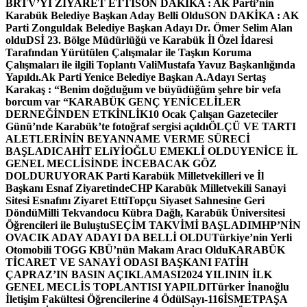
BRTV’Yİ ZİYARET ETTİ
SON DAKİKA : AK Parti’nin
Karabük Belediye Başkan Aday Belli Oldu
SON DAKİKA : AK
Parti Zonguldak Belediye Başkan Adayı Dr. Ömer Selim Alan
oldu
DSİ 23. Bölge Müdürlüğü ve Karabük İl Özel İdaresi
Tarafından Yürütülen Çalışmalar ile Taşkın Koruma
Çalışmaları ile ilgili Toplantı ValiMustafa Yavuz Başkanlığında
Yapıldı.
Ak Parti Yenice Belediye Başkan A.Adayı Sertaş
Karakaş : “Benim doğduğum ve büyüdüğüm şehre bir vefa
borcum var “
KARABÜK GENÇ YENİCELİLER
DERNEĞİNDEN ETKİNLİK
10 Ocak Çalışan Gazeteciler
Günü’nde Karabük’te fotoğraf sergisi açıldı
ÖLÇÜ VE TARTI
ALETLERİNİN BEYANNAME VERME SÜRECİ
BAŞLADI
CAHİT ELiYİOĞLU EMEKLİ OLDU
YENİCE İL
GENEL MECLİSİNDE İNCEBACAK GÖZ
DOLDURUYOR
AK Parti Karabük Milletvekilleri ve İl
Başkanı Esnaf Ziyaretinde
CHP Karabük Milletvekili Sanayi
Sitesi Esnafını Ziyaret Etti
Topçu Siyaset Sahnesine Geri
Döndü
Milli Tekvandocu Kübra Dağlı, Karabük Üniversitesi
Öğrencileri ile Buluştu
SEÇİM TAKVİMİ BAŞLADI
MHP’NİN
OVACIK ADAY ADAYI DA BELLİ OLDU
Türkiye’nin Yerli
Otomobili TOGG KBÜ’nün Makam Aracı Oldu
KARABÜK
TİCARET VE SANAYİ ODASI BAŞKANI FATİH
ÇAPRAZ’IN BASIN AÇIKLAMASI
2024 YILININ İLK
GENEL MECLİS TOPLANTISI YAPILDI
Türker İnanoğlu
İletişim Fakültesi Öğrencilerine 4 Ödül
Sayı-116
İSMETPAŞA