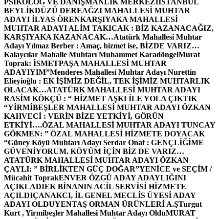
PSİKOLOG VE DANIŞMANLIK MERKEZİ
İSTANBUL
BEYLİKDÜZÜ DEREAĞZI MAHALLESİ MUHTAR
ADAYI İLYAS ÖREN
KARŞIYAKA MAHALLESİ
MUHTAR ADAYI ALİM TAKICAK : BİZ KAZANACAĞIZ,
KARŞIYAKA KAZANACAK…
Atatürk Mahallesi Muhtar
Adayı Yılmaz Berber : Amaç, hizmet ise, BİZDE VARIZ…
Kalaycılar Mahalle Muhtarı Muhammet Karadöngel
Murat
Toprak: İSMETPAŞA MAHALLESİ MUHTAR
ADAYIYIM”
Menderes Mahallesi Muhtar Adayı Nurettin
Elieyioğlu : EK İŞİMİZ DEĞİL, TEK İŞİMİZ MUHTARLIK
OLACAK…
ATATÜRK MAHALLESİ MUHTAR ADAYI
RASİM KÖKÇÜ : “ HİZMET AŞKI İLE YOLA ÇIKTIK
“
YİRMİBEŞLER MAHALLESİ MUHTAR ADAYI ÖZKAN
KAHVECİ : VERİN BİZE YETKİYİ, GÖRÜN
ETKİYİ….
ÖZAL MAHALLESİ MUHTAR ADAYI TUNCAY
GÖKMEN: ” ÖZAL MAHALLESİ HİZMETE DOYACAK
“
Güney Köyü Muhtarı Adayı Serdar Onat : GENÇLİĞİME
GÜVENİYORUM. KÖYÜM İÇİN BİZ DE VARIZ…
ATATÜRK MAHALLESİ MUHTAR ADAYI ÖZKAN
ÇAYLI: ” BİRLİKTEN GÜÇ DOĞAR”
YENİCE ve SEÇİM /
Mücahit Toprak
ENVER ÖZGÜ ADAY ADAYLIĞINI
AÇIKLADI
EK BİNANIN ACİL SERVİSİ HİZMETE
AÇILDI
ÇANAKCI, İL GENEL MECLİS ÜYESİ ADAY
ADAYI OLDU
YENTAŞ ORMAN ÜRÜNLERİ A.Ş
Turgut
Kurt , Yirmibeşler Mahallesi Muhtar Adayı Oldu
MURAT