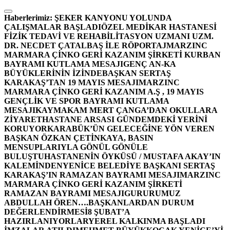
İçeriğe
atla
Haberlerimiz:
ŞEKER KANYONU YOLUNDA
ÇALIŞMALAR BAŞLADI
ÖZEL MEDİKAR HASTANESİ
FİZİK TEDAVİ VE REHABİLİTASYON UZMANI UZM.
DR. NECDET ÇATALBAŞ İLE RÖPORTAJ
MARZINC
MARMARA ÇİNKO GERİ KAZANIM ŞİRKETİ KURBAN
BAYRAMI KUTLAMA MESAJI
GENÇ AN-KA
BÜYÜKLERİNİN İZİNDE
BAŞKAN SERTAŞ
KARAKAŞ’TAN 19 MAYIS MESAJI
MARZINC
MARMARA ÇİNKO GERİ KAZANIM A.Ş , 19 MAYIS
GENÇLİK VE SPOR BAYRAMI KUTLAMA
MESAJI
KAYMAKAM MERT ÇANGA’DAN OKULLARA
ZİYARET
HASTANE ARSASI GÜNDEMDEKİ YERİNİ
KORUYOR
KARABÜK’ÜN GELECEĞİNE YÖN VEREN
BAŞKAN ÖZKAN ÇETİNKAYA, BASIN
MENSUPLARIYLA GÖNÜL GÖNÜLE
BULUŞTU
HASTANENİN ÖYKÜSÜ / MUSTAFA AKAY’IN
KALEMİNDEN
YENİCE BELEDİYE BAŞKANI SERTAŞ
KARAKAŞ’IN RAMAZAN BAYRAMI MESAJI
MARZINC
MARMARA ÇİNKO GERİ KAZANIM ŞİRKETİ
RAMAZAN BAYRAMI MESAJI
GURURUMUZ
ABDULLAH ÖREN….
BAŞKANLARDAN DURUM
DEĞERLENDİRMESİ
8 ŞUBAT’A
HAZIRLANIYORLAR
YEREL KALKINMA BAŞLADI