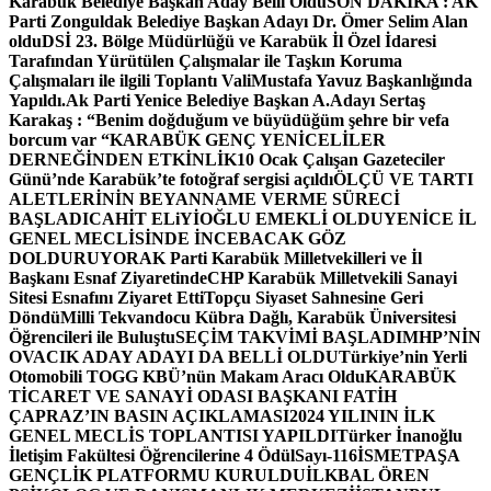
Karabük Belediye Başkan Aday Belli Oldu
SON DAKİKA : AK
Parti Zonguldak Belediye Başkan Adayı Dr. Ömer Selim Alan
oldu
DSİ 23. Bölge Müdürlüğü ve Karabük İl Özel İdaresi
Tarafından Yürütülen Çalışmalar ile Taşkın Koruma
Çalışmaları ile ilgili Toplantı ValiMustafa Yavuz Başkanlığında
Yapıldı.
Ak Parti Yenice Belediye Başkan A.Adayı Sertaş
Karakaş : “Benim doğduğum ve büyüdüğüm şehre bir vefa
borcum var “
KARABÜK GENÇ YENİCELİLER
DERNEĞİNDEN ETKİNLİK
10 Ocak Çalışan Gazeteciler
Günü’nde Karabük’te fotoğraf sergisi açıldı
ÖLÇÜ VE TARTI
ALETLERİNİN BEYANNAME VERME SÜRECİ
BAŞLADI
CAHİT ELiYİOĞLU EMEKLİ OLDU
YENİCE İL
GENEL MECLİSİNDE İNCEBACAK GÖZ
DOLDURUYOR
AK Parti Karabük Milletvekilleri ve İl
Başkanı Esnaf Ziyaretinde
CHP Karabük Milletvekili Sanayi
Sitesi Esnafını Ziyaret Etti
Topçu Siyaset Sahnesine Geri
Döndü
Milli Tekvandocu Kübra Dağlı, Karabük Üniversitesi
Öğrencileri ile Buluştu
SEÇİM TAKVİMİ BAŞLADI
MHP’NİN
OVACIK ADAY ADAYI DA BELLİ OLDU
Türkiye’nin Yerli
Otomobili TOGG KBÜ’nün Makam Aracı Oldu
KARABÜK
TİCARET VE SANAYİ ODASI BAŞKANI FATİH
ÇAPRAZ’IN BASIN AÇIKLAMASI
2024 YILININ İLK
GENEL MECLİS TOPLANTISI YAPILDI
Türker İnanoğlu
İletişim Fakültesi Öğrencilerine 4 Ödül
Sayı-116
İSMETPAŞA
GENÇLİK PLATFORMU KURULDU
İLKBAL ÖREN