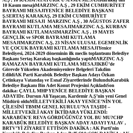
10 Kasım mesajı
MARZINC A.Ş , 29 EKİM CUMHURİYET
BAYRAMI MESAJI
YENİCE BELEDİYE BAŞKANI
Ş.SERTAŞ KARAKAŞ, 29 EKİM CUMHURİYET
BAYRAMI MESAJI
MARZINC A.Ş , 30 AĞUSTOS ZAFER
BAYRAMI KUTLAMA MESAJI
MARZINC A.Ş, KURBAN
BAYRAMI KUTLAMASI
MARZİNC A.Ş , 19 MAYIS
GENÇLİK ve SPOR BAYRAMI KUTLAMA
MESAJI
MARZINC A.Ş, 23 NİSAN ULUSAL EGEMENLİK
VE ÇOCUK BAYRAMI KUTLAMA MESAJI
Yenice
Belediyesi, 2024-2029 döneminin ilk meclis toplantısını Belediye
Başkanı Sertaş Karakaş başkanlığında yaptı
MARZINC A.Ş
RAMAZAN BAYRAMI KUTLAMA MESAJI
KBÜ’de
Görevde Yükselen Akademisyenlere Belgeleri Takdim
Edildi
AK Parti Karabük Belediye Başkan Adayı Özkan
Çetinkaya Vatandaş ve Esnaf Ziyaretlerinde Bulundu
Karabük
Belediye Başkanı Bin Adet Konut Projesini Açıkladı
Son
dakika: ÇAYLI, MHP YENİCE BELEDİYE BAŞKAN
ADAYI
Dr. Dursun Ali Yaşacan, Kardemir A.Ş’nin yeni Genel
Müdürü oldu
MİLLETVEKİLİ AKAY YENİCE’NİN YOL
ÇİLESİNİ TBMM GENEL KURULU’NA TAŞIDI –
MİLLETVEKİLİ AKAY İKTİDARA YÜKLENDİ:
KARABÜK’E REVA GÖRDÜĞÜNÜZ YOL BU MU?
CHP
KARABÜK BELEDİYE BAŞKAN ADAY ADAYI YALAV ,
BRTV’Yİ ZİYARET ETTİ
SON DAKİKA : AK Parti’nin