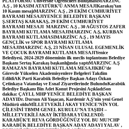
PLATFORMU Üniversite Öğrencileri Buluşması
MARZINC
A.Ş , 10 KASIM ATATÜRK’Ü ANMA MESAJI
Karakaş’tan
10 Kasım mesajı
MARZINC A.Ş , 29 EKİM CUMHURİYET
BAYRAMI MESAJI
YENİCE BELEDİYE BAŞKANI
Ş.SERTAŞ KARAKAŞ, 29 EKİM CUMHURİYET
BAYRAMI MESAJI
MARZINC A.Ş , 30 AĞUSTOS ZAFER
BAYRAMI KUTLAMA MESAJI
MARZINC A.Ş, KURBAN
BAYRAMI KUTLAMASI
MARZİNC A.Ş , 19 MAYIS
GENÇLİK ve SPOR BAYRAMI KUTLAMA
MESAJI
MARZINC A.Ş, 23 NİSAN ULUSAL EGEMENLİK
VE ÇOCUK BAYRAMI KUTLAMA MESAJI
Yenice
Belediyesi, 2024-2029 döneminin ilk meclis toplantısını Belediye
Başkanı Sertaş Karakaş başkanlığında yaptı
MARZINC A.Ş
RAMAZAN BAYRAMI KUTLAMA MESAJI
KBÜ’de
Görevde Yükselen Akademisyenlere Belgeleri Takdim
Edildi
AK Parti Karabük Belediye Başkan Adayı Özkan
Çetinkaya Vatandaş ve Esnaf Ziyaretlerinde Bulundu
Karabük
Belediye Başkanı Bin Adet Konut Projesini Açıkladı
Son
dakika: ÇAYLI, MHP YENİCE BELEDİYE BAŞKAN
ADAYI
Dr. Dursun Ali Yaşacan, Kardemir A.Ş’nin yeni Genel
Müdürü oldu
MİLLETVEKİLİ AKAY YENİCE’NİN YOL
ÇİLESİNİ TBMM GENEL KURULU’NA TAŞIDI –
MİLLETVEKİLİ AKAY İKTİDARA YÜKLENDİ:
KARABÜK’E REVA GÖRDÜĞÜNÜZ YOL BU MU?
CHP
KARABÜK BELEDİYE BAŞKAN ADAY ADAYI YALAV ,