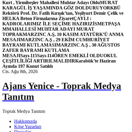
Kurt , Yirmibeşler Mahallesi Muhtar Adayı Oldu
MURAT
KARAGÜL İŞ YAŞAMINDA GÖZ DOLDURUYOR
KBÜ
Rektörü Prof. Dr. Fatih Kırışık’tan, Yeşilyurt Demir Çelik ve
HELKA Beton Firmalarına Ziyaret
ÇAYLI :
KADROLARIMIZ İLE SEÇİME HAZIRIZ
İSMETPAŞA
MMAHALLESİ MUHTAR ADAYI MURAT
TOPRAK
MARZINC A.Ş, 10 KASIM ATATÜRK’Ü ANMA
MESAJI
MARZINC A.Ş , 29 EKİM CUMHURİYET
BAYRAMI KUTLAMASI
MARZINC A.Ş , 30 AĞUSTOS
ZAFER BAYRAMI KUTLAMA
MESAJI
Sayı-115
Sayı-114
ÖREN EMEKLİ OLDU
OKUL
ÇEŞİTLİLİĞİ ARTIRILMALIDIR
Karabük’te Haziran
Ayında 197 Konut Satıldı
Cts. Ağu 8th, 2026
Ajans Yenice - Toprak Medya
Tanıtım
Toprak Medya Tanıtım
Hakkımızda
Köşe Yazarları
Dosyalar