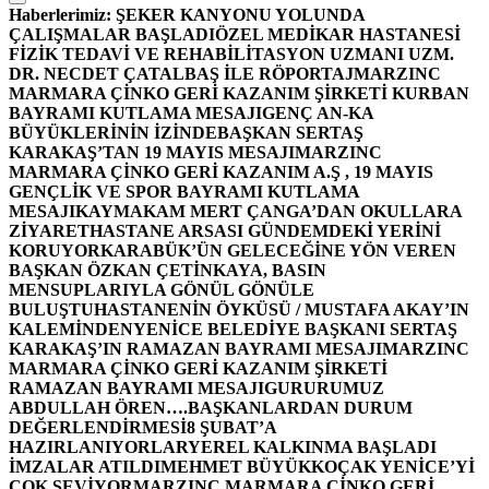
Haberlerimiz:
ŞEKER KANYONU YOLUNDA
ÇALIŞMALAR BAŞLADI
ÖZEL MEDİKAR HASTANESİ
FİZİK TEDAVİ VE REHABİLİTASYON UZMANI UZM.
DR. NECDET ÇATALBAŞ İLE RÖPORTAJ
MARZINC
MARMARA ÇİNKO GERİ KAZANIM ŞİRKETİ KURBAN
BAYRAMI KUTLAMA MESAJI
GENÇ AN-KA
BÜYÜKLERİNİN İZİNDE
BAŞKAN SERTAŞ
KARAKAŞ’TAN 19 MAYIS MESAJI
MARZINC
MARMARA ÇİNKO GERİ KAZANIM A.Ş , 19 MAYIS
GENÇLİK VE SPOR BAYRAMI KUTLAMA
MESAJI
KAYMAKAM MERT ÇANGA’DAN OKULLARA
ZİYARET
HASTANE ARSASI GÜNDEMDEKİ YERİNİ
KORUYOR
KARABÜK’ÜN GELECEĞİNE YÖN VEREN
BAŞKAN ÖZKAN ÇETİNKAYA, BASIN
MENSUPLARIYLA GÖNÜL GÖNÜLE
BULUŞTU
HASTANENİN ÖYKÜSÜ / MUSTAFA AKAY’IN
KALEMİNDEN
YENİCE BELEDİYE BAŞKANI SERTAŞ
KARAKAŞ’IN RAMAZAN BAYRAMI MESAJI
MARZINC
MARMARA ÇİNKO GERİ KAZANIM ŞİRKETİ
RAMAZAN BAYRAMI MESAJI
GURURUMUZ
ABDULLAH ÖREN….
BAŞKANLARDAN DURUM
DEĞERLENDİRMESİ
8 ŞUBAT’A
HAZIRLANIYORLAR
YEREL KALKINMA BAŞLADI
İMZALAR ATILDI
MEHMET BÜYÜKKOÇAK YENİCE’Yİ
ÇOK SEVİYOR
MARZINC MARMARA ÇİNKO GERİ