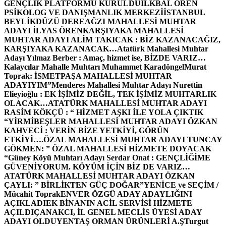
GENÇLİK PLATFORMU KURULDU
İLKBAL ÖREN
PSİKOLOG VE DANIŞMANLIK MERKEZİ
İSTANBUL
BEYLİKDÜZÜ DEREAĞZI MAHALLESİ MUHTAR
ADAYI İLYAS ÖREN
KARŞIYAKA MAHALLESİ
MUHTAR ADAYI ALİM TAKICAK : BİZ KAZANACAĞIZ,
KARŞIYAKA KAZANACAK…
Atatürk Mahallesi Muhtar
Adayı Yılmaz Berber : Amaç, hizmet ise, BİZDE VARIZ…
Kalaycılar Mahalle Muhtarı Muhammet Karadöngel
Murat
Toprak: İSMETPAŞA MAHALLESİ MUHTAR
ADAYIYIM”
Menderes Mahallesi Muhtar Adayı Nurettin
Elieyioğlu : EK İŞİMİZ DEĞİL, TEK İŞİMİZ MUHTARLIK
OLACAK…
ATATÜRK MAHALLESİ MUHTAR ADAYI
RASİM KÖKÇÜ : “ HİZMET AŞKI İLE YOLA ÇIKTIK
“
YİRMİBEŞLER MAHALLESİ MUHTAR ADAYI ÖZKAN
KAHVECİ : VERİN BİZE YETKİYİ, GÖRÜN
ETKİYİ….
ÖZAL MAHALLESİ MUHTAR ADAYI TUNCAY
GÖKMEN: ” ÖZAL MAHALLESİ HİZMETE DOYACAK
“
Güney Köyü Muhtarı Adayı Serdar Onat : GENÇLİĞİME
GÜVENİYORUM. KÖYÜM İÇİN BİZ DE VARIZ…
ATATÜRK MAHALLESİ MUHTAR ADAYI ÖZKAN
ÇAYLI: ” BİRLİKTEN GÜÇ DOĞAR”
YENİCE ve SEÇİM /
Mücahit Toprak
ENVER ÖZGÜ ADAY ADAYLIĞINI
AÇIKLADI
EK BİNANIN ACİL SERVİSİ HİZMETE
AÇILDI
ÇANAKCI, İL GENEL MECLİS ÜYESİ ADAY
ADAYI OLDU
YENTAŞ ORMAN ÜRÜNLERİ A.Ş
Turgut