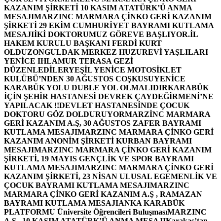
KAZANIM ŞİRKETİ 10 KASIM ATATÜRK’Ü ANMA
MESAJI
MARZINC MARMARA ÇİNKO GERİ KAZANIM
ŞİRKETİ 29 EKİM CUMHURİYET BAYRAMI KUTLAMA
MESAJI
İKİ DOKTORUMUZ GÖREVE BAŞLIYOR.
İL
HAKEM KURULU BAŞKANI FERDİ KURT
OLDU
ZONGULDAK MERKEZ HUZUREVİ YAŞLILARI
YENİCE IHLAMUR TERASA GEZİ
DÜZENLEDİLER
YEŞİL YENİCE MOTOSİKLET
KULÜBÜ’NDEN 30 AĞUSTOS COŞKUSU
YENİCE
KARABÜK YOLU DUBLE YOL OLMALIDIR
KARABÜK
İÇİN ŞEHİR HASTANESİ DEVREK ÇAYDEĞİRMENİ’NE
YAPILACAK !!
DEVLET HASTANESİNDE ÇOCUK
DOKTORU GÖZ DOLDURUYOR
MARZİNC MARMARA
GERİ KAZANIM A.Ş, 30 AĞUSTOS ZAFER BAYRAMI
KUTLAMA MESAJI
MARZINC MARMARA ÇİNKO GERİ
KAZANIM ANONİM ŞİRKETİ KURBAN BAYRAMI
MESAJI
MARZINC MARMARA ÇİNKO GERİ KAZANIM
ŞİRKETİ, 19 MAYIS GENÇLİK VE SPOR BAYRAMI
KUTLAMA MESAJI
MARZINC MARMARA ÇİNKO GERİ
KAZANIM ŞİRKETİ, 23 NİSAN ULUSAL EGEMENLİK VE
ÇOCUK BAYRAMI KUTLAMA MESAJI
MARZINC
MARMARA ÇİNKO GERİ KAZANIM A.Ş , RAMAZAN
BAYRAMI KUTLAMA MESAJI
ANKA KARABÜK
PLATFORMU Üniversite Öğrencileri Buluşması
MARZINC
A.Ş , 10 KASIM ATATÜRK’Ü ANMA MESAJI
Karakaş’tan