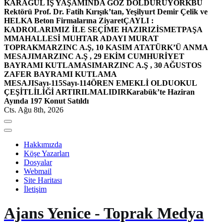
KARAGÜL İŞ YAŞAMINDA GÖZ DOLDURUYOR
KBÜ
Rektörü Prof. Dr. Fatih Kırışık’tan, Yeşilyurt Demir Çelik ve
HELKA Beton Firmalarına Ziyaret
ÇAYLI :
KADROLARIMIZ İLE SEÇİME HAZIRIZ
İSMETPAŞA
MMAHALLESİ MUHTAR ADAYI MURAT
TOPRAK
MARZINC A.Ş, 10 KASIM ATATÜRK’Ü ANMA
MESAJI
MARZINC A.Ş , 29 EKİM CUMHURİYET
BAYRAMI KUTLAMASI
MARZINC A.Ş , 30 AĞUSTOS
ZAFER BAYRAMI KUTLAMA
MESAJI
Sayı-115
Sayı-114
ÖREN EMEKLİ OLDU
OKUL
ÇEŞİTLİLİĞİ ARTIRILMALIDIR
Karabük’te Haziran
Ayında 197 Konut Satıldı
Cts. Ağu 8th, 2026
Hakkımızda
Köşe Yazarları
Dosyalar
Webmail
Site Haritası
İletişim
Ajans Yenice - Toprak Medya