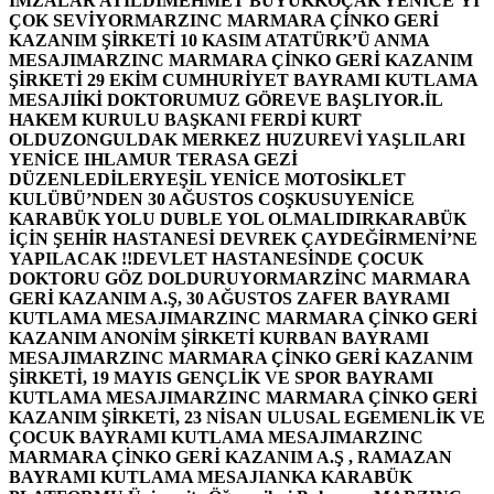
İMZALAR ATILDI
MEHMET BÜYÜKKOÇAK YENİCE’Yİ
ÇOK SEVİYOR
MARZINC MARMARA ÇİNKO GERİ
KAZANIM ŞİRKETİ 10 KASIM ATATÜRK’Ü ANMA
MESAJI
MARZINC MARMARA ÇİNKO GERİ KAZANIM
ŞİRKETİ 29 EKİM CUMHURİYET BAYRAMI KUTLAMA
MESAJI
İKİ DOKTORUMUZ GÖREVE BAŞLIYOR.
İL
HAKEM KURULU BAŞKANI FERDİ KURT
OLDU
ZONGULDAK MERKEZ HUZUREVİ YAŞLILARI
YENİCE IHLAMUR TERASA GEZİ
DÜZENLEDİLER
YEŞİL YENİCE MOTOSİKLET
KULÜBÜ’NDEN 30 AĞUSTOS COŞKUSU
YENİCE
KARABÜK YOLU DUBLE YOL OLMALIDIR
KARABÜK
İÇİN ŞEHİR HASTANESİ DEVREK ÇAYDEĞİRMENİ’NE
YAPILACAK !!
DEVLET HASTANESİNDE ÇOCUK
DOKTORU GÖZ DOLDURUYOR
MARZİNC MARMARA
GERİ KAZANIM A.Ş, 30 AĞUSTOS ZAFER BAYRAMI
KUTLAMA MESAJI
MARZINC MARMARA ÇİNKO GERİ
KAZANIM ANONİM ŞİRKETİ KURBAN BAYRAMI
MESAJI
MARZINC MARMARA ÇİNKO GERİ KAZANIM
ŞİRKETİ, 19 MAYIS GENÇLİK VE SPOR BAYRAMI
KUTLAMA MESAJI
MARZINC MARMARA ÇİNKO GERİ
KAZANIM ŞİRKETİ, 23 NİSAN ULUSAL EGEMENLİK VE
ÇOCUK BAYRAMI KUTLAMA MESAJI
MARZINC
MARMARA ÇİNKO GERİ KAZANIM A.Ş , RAMAZAN
BAYRAMI KUTLAMA MESAJI
ANKA KARABÜK