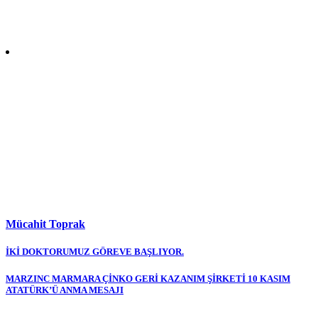
Mücahit Toprak
Yazı
İKİ DOKTORUMUZ GÖREVE BAŞLIYOR.
gezinmesi
MARZINC MARMARA ÇİNKO GERİ KAZANIM ŞİRKETİ 10 KASIM
ATATÜRK’Ü ANMA MESAJI