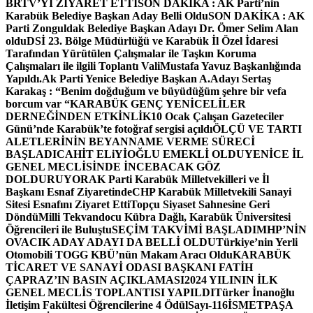
BRTV’Yİ ZİYARET ETTİ
SON DAKİKA : AK Parti’nin
Karabük Belediye Başkan Aday Belli Oldu
SON DAKİKA : AK
Parti Zonguldak Belediye Başkan Adayı Dr. Ömer Selim Alan
oldu
DSİ 23. Bölge Müdürlüğü ve Karabük İl Özel İdaresi
Tarafından Yürütülen Çalışmalar ile Taşkın Koruma
Çalışmaları ile ilgili Toplantı ValiMustafa Yavuz Başkanlığında
Yapıldı.
Ak Parti Yenice Belediye Başkan A.Adayı Sertaş
Karakaş : “Benim doğduğum ve büyüdüğüm şehre bir vefa
borcum var “
KARABÜK GENÇ YENİCELİLER
DERNEĞİNDEN ETKİNLİK
10 Ocak Çalışan Gazeteciler
Günü’nde Karabük’te fotoğraf sergisi açıldı
ÖLÇÜ VE TARTI
ALETLERİNİN BEYANNAME VERME SÜRECİ
BAŞLADI
CAHİT ELiYİOĞLU EMEKLİ OLDU
YENİCE İL
GENEL MECLİSİNDE İNCEBACAK GÖZ
DOLDURUYOR
AK Parti Karabük Milletvekilleri ve İl
Başkanı Esnaf Ziyaretinde
CHP Karabük Milletvekili Sanayi
Sitesi Esnafını Ziyaret Etti
Topçu Siyaset Sahnesine Geri
Döndü
Milli Tekvandocu Kübra Dağlı, Karabük Üniversitesi
Öğrencileri ile Buluştu
SEÇİM TAKVİMİ BAŞLADI
MHP’NİN
OVACIK ADAY ADAYI DA BELLİ OLDU
Türkiye’nin Yerli
Otomobili TOGG KBÜ’nün Makam Aracı Oldu
KARABÜK
TİCARET VE SANAYİ ODASI BAŞKANI FATİH
ÇAPRAZ’IN BASIN AÇIKLAMASI
2024 YILININ İLK
GENEL MECLİS TOPLANTISI YAPILDI
Türker İnanoğlu
İletişim Fakültesi Öğrencilerine 4 Ödül
Sayı-116
İSMETPAŞA