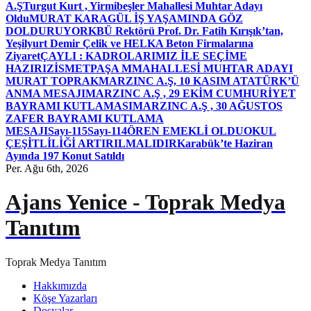
A.Ş
Turgut Kurt , Yirmibeşler Mahallesi Muhtar Adayı
Oldu
MURAT KARAGÜL İŞ YAŞAMINDA GÖZ
DOLDURUYOR
KBÜ Rektörü Prof. Dr. Fatih Kırışık’tan,
Yeşilyurt Demir Çelik ve HELKA Beton Firmalarına
Ziyaret
ÇAYLI : KADROLARIMIZ İLE SEÇİME
HAZIRIZ
İSMETPAŞA MMAHALLESİ MUHTAR ADAYI
MURAT TOPRAK
MARZINC A.Ş, 10 KASIM ATATÜRK’Ü
ANMA MESAJI
MARZINC A.Ş , 29 EKİM CUMHURİYET
BAYRAMI KUTLAMASI
MARZINC A.Ş , 30 AĞUSTOS
ZAFER BAYRAMI KUTLAMA
MESAJI
Sayı-115
Sayı-114
ÖREN EMEKLİ OLDU
OKUL
ÇEŞİTLİLİĞİ ARTIRILMALIDIR
Karabük’te Haziran
Ayında 197 Konut Satıldı
Per. Ağu 6th, 2026
Ajans Yenice - Toprak Medya
Tanıtım
Toprak Medya Tanıtım
Hakkımızda
Köşe Yazarları
Dosyalar