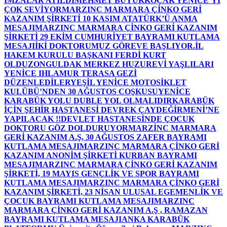
İMZALAR ATILDI
MEHMET BÜYÜKKOÇAK YENİCE’Yİ
ÇOK SEVİYOR
MARZINC MARMARA ÇİNKO GERİ
KAZANIM ŞİRKETİ 10 KASIM ATATÜRK’Ü ANMA
MESAJI
MARZINC MARMARA ÇİNKO GERİ KAZANIM
ŞİRKETİ 29 EKİM CUMHURİYET BAYRAMI KUTLAMA
MESAJI
İKİ DOKTORUMUZ GÖREVE BAŞLIYOR.
İL
HAKEM KURULU BAŞKANI FERDİ KURT
OLDU
ZONGULDAK MERKEZ HUZUREVİ YAŞLILARI
YENİCE IHLAMUR TERASA GEZİ
DÜZENLEDİLER
YEŞİL YENİCE MOTOSİKLET
KULÜBÜ’NDEN 30 AĞUSTOS COŞKUSU
YENİCE
KARABÜK YOLU DUBLE YOL OLMALIDIR
KARABÜK
İÇİN ŞEHİR HASTANESİ DEVREK ÇAYDEĞİRMENİ’NE
YAPILACAK !!
DEVLET HASTANESİNDE ÇOCUK
DOKTORU GÖZ DOLDURUYOR
MARZİNC MARMARA
GERİ KAZANIM A.Ş, 30 AĞUSTOS ZAFER BAYRAMI
KUTLAMA MESAJI
MARZINC MARMARA ÇİNKO GERİ
KAZANIM ANONİM ŞİRKETİ KURBAN BAYRAMI
MESAJI
MARZINC MARMARA ÇİNKO GERİ KAZANIM
ŞİRKETİ, 19 MAYIS GENÇLİK VE SPOR BAYRAMI
KUTLAMA MESAJI
MARZINC MARMARA ÇİNKO GERİ
KAZANIM ŞİRKETİ, 23 NİSAN ULUSAL EGEMENLİK VE
ÇOCUK BAYRAMI KUTLAMA MESAJI
MARZINC
MARMARA ÇİNKO GERİ KAZANIM A.Ş , RAMAZAN
BAYRAMI KUTLAMA MESAJI
ANKA KARABÜK