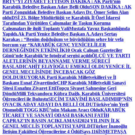
BRTV’Yİ ZİYARET ETTİ
SON DAKİKA : AK Parti’nin
Karabük Belediye Başkan Aday Belli Oldu
SON DAKİKA : AK
Parti Zonguldak Belediye Başkan Adayı Dr. Ömer Selim Alan
oldu
DSİ 23. Bölge Müdürlüğü ve Karabük İl Özel İdaresi
Tarafından Yürütülen Çalışmalar ile Taşkın Koruma
Çalışmaları ile ilgili Toplantı ValiMustafa Yavuz Başkanlığında
Yapıldı.
Ak Parti Yenice Belediye Başkan A.Adayı Sertaş
Karakaş : “Benim doğduğum ve büyüdüğüm şehre bir vefa
borcum var “
KARABÜK GENÇ YENİCELİLER
DERNEĞİNDEN ETKİNLİK
10 Ocak Çalışan Gazeteciler
Günü’nde Karabük’te fotoğraf sergisi açıldı
ÖLÇÜ VE TARTI
ALETLERİNİN BEYANNAME VERME SÜRECİ
BAŞLADI
CAHİT ELiYİOĞLU EMEKLİ OLDU
YENİCE İL
GENEL MECLİSİNDE İNCEBACAK GÖZ
DOLDURUYOR
AK Parti Karabük Milletvekilleri ve İl
Başkanı Esnaf Ziyaretinde
CHP Karabük Milletvekili Sanayi
Sitesi Esnafını Ziyaret Etti
Topçu Siyaset Sahnesine Geri
Döndü
Milli Tekvandocu Kübra Dağlı, Karabük Üniversitesi
Öğrencileri ile Buluştu
SEÇİM TAKVİMİ BAŞLADI
MHP’NİN
OVACIK ADAY ADAYI DA BELLİ OLDU
Türkiye’nin Yerli
Otomobili TOGG KBÜ’nün Makam Aracı Oldu
KARABÜK
TİCARET VE SANAYİ ODASI BAŞKANI FATİH
ÇAPRAZ’IN BASIN AÇIKLAMASI
2024 YILININ İLK
GENEL MECLİS TOPLANTISI YAPILDI
Türker İnanoğlu
İletişim Fakültesi Öğrencilerine 4 Ödül
Sayı-116
İSMETPAŞA