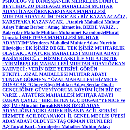
PSİKOLOG VE DANIŞMANLIK MERKEZİ
İSTANBUL
BEYLİKDÜZÜ DEREAĞZI MAHALLESİ MUHTAR
ADAYI İLYAS ÖREN
KARŞIYAKA MAHALLESİ
MUHTAR ADAYI ALİM TAKICAK : BİZ KAZANACAĞIZ,
KARŞIYAKA KAZANACAK…
Atatürk Mahallesi Muhtar
Adayı Yılmaz Berber : Amaç, hizmet ise, BİZDE VARIZ…
Kalaycılar Mahalle Muhtarı Muhammet Karadöngel
Murat
Toprak: İSMETPAŞA MAHALLESİ MUHTAR
ADAYIYIM”
Menderes Mahallesi Muhtar Adayı Nurettin
Elieyioğlu : EK İŞİMİZ DEĞİL, TEK İŞİMİZ MUHTARLIK
OLACAK…
ATATÜRK MAHALLESİ MUHTAR ADAYI
RASİM KÖKÇÜ : “ HİZMET AŞKI İLE YOLA ÇIKTIK
“
YİRMİBEŞLER MAHALLESİ MUHTAR ADAYI ÖZKAN
KAHVECİ : VERİN BİZE YETKİYİ, GÖRÜN
ETKİYİ….
ÖZAL MAHALLESİ MUHTAR ADAYI
TUNCAY GÖKMEN: ” ÖZAL MAHALLESİ HİZMETE
DOYACAK “
Güney Köyü Muhtarı Adayı Serdar Onat :
GENÇLİĞİME GÜVENİYORUM. KÖYÜM İÇİN BİZ DE
VARIZ…
ATATÜRK MAHALLESİ MUHTAR ADAYI
ÖZKAN ÇAYLI: ” BİRLİKTEN GÜÇ DOĞAR”
YENİCE ve
SEÇİM / Mücahit Toprak
ENVER ÖZGÜ ADAY
ADAYLIĞINI AÇIKLADI
EK BİNANIN ACİL SERVİSİ
HİZMETE AÇILDI
ÇANAKCI, İL GENEL MECLİS ÜYESİ
ADAY ADAYI OLDU
YENTAŞ ORMAN ÜRÜNLERİ
A.Ş
Turgut Kurt , Yirmibeşler Mahallesi Muhtar Adayı