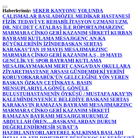
İçeriğe
atla
Haberlerimiz:
ŞEKER KANYONU YOLUNDA
ÇALIŞMALAR BAŞLADI
ÖZEL MEDİKAR HASTANESİ
FİZİK TEDAVİ VE REHABİLİTASYON UZMANI UZM.
DR. NECDET ÇATALBAŞ İLE RÖPORTAJ
MARZINC
MARMARA ÇİNKO GERİ KAZANIM ŞİRKETİ KURBAN
BAYRAMI KUTLAMA MESAJI
GENÇ AN-KA
BÜYÜKLERİNİN İZİNDE
BAŞKAN SERTAŞ
KARAKAŞ’TAN 19 MAYIS MESAJI
MARZINC
MARMARA ÇİNKO GERİ KAZANIM A.Ş , 19 MAYIS
GENÇLİK VE SPOR BAYRAMI KUTLAMA
MESAJI
KAYMAKAM MERT ÇANGA’DAN OKULLARA
ZİYARET
HASTANE ARSASI GÜNDEMDEKİ YERİNİ
KORUYOR
KARABÜK’ÜN GELECEĞİNE YÖN VEREN
BAŞKAN ÖZKAN ÇETİNKAYA, BASIN
MENSUPLARIYLA GÖNÜL GÖNÜLE
BULUŞTU
HASTANENİN ÖYKÜSÜ / MUSTAFA AKAY’IN
KALEMİNDEN
YENİCE BELEDİYE BAŞKANI SERTAŞ
KARAKAŞ’IN RAMAZAN BAYRAMI MESAJI
MARZINC
MARMARA ÇİNKO GERİ KAZANIM ŞİRKETİ
RAMAZAN BAYRAMI MESAJI
GURURUMUZ
ABDULLAH ÖREN….
BAŞKANLARDAN DURUM
DEĞERLENDİRMESİ
8 ŞUBAT’A
HAZIRLANIYORLAR
YEREL KALKINMA BAŞLADI