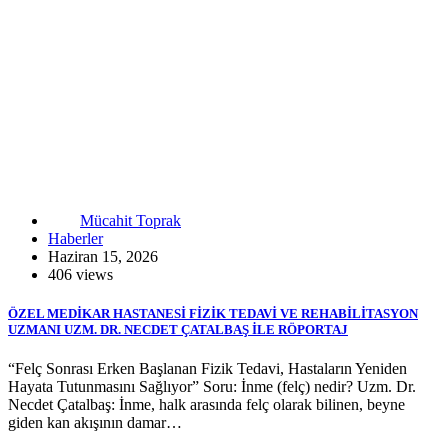
Mücahit Toprak
Haberler
Haziran 15, 2026
406 views
ÖZEL MEDİKAR HASTANESİ FİZİK TEDAVİ VE REHABİLİTASYON
UZMANI UZM. DR. NECDET ÇATALBAŞ İLE RÖPORTAJ
“Felç Sonrası Erken Başlanan Fizik Tedavi, Hastaların Yeniden
Hayata Tutunmasını Sağlıyor” Soru: İnme (felç) nedir? Uzm. Dr.
Necdet Çatalbaş: İnme, halk arasında felç olarak bilinen, beyne
giden kan akışının damar…