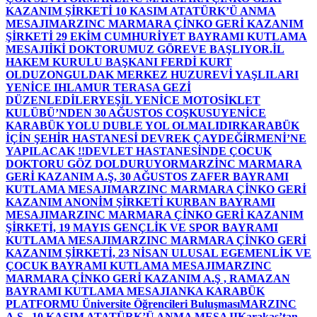
KAZANIM ŞİRKETİ 10 KASIM ATATÜRK’Ü ANMA
MESAJI
MARZINC MARMARA ÇİNKO GERİ KAZANIM
ŞİRKETİ 29 EKİM CUMHURİYET BAYRAMI KUTLAMA
MESAJI
İKİ DOKTORUMUZ GÖREVE BAŞLIYOR.
İL
HAKEM KURULU BAŞKANI FERDİ KURT
OLDU
ZONGULDAK MERKEZ HUZUREVİ YAŞLILARI
YENİCE IHLAMUR TERASA GEZİ
DÜZENLEDİLER
YEŞİL YENİCE MOTOSİKLET
KULÜBÜ’NDEN 30 AĞUSTOS COŞKUSU
YENİCE
KARABÜK YOLU DUBLE YOL OLMALIDIR
KARABÜK
İÇİN ŞEHİR HASTANESİ DEVREK ÇAYDEĞİRMENİ’NE
YAPILACAK !!
DEVLET HASTANESİNDE ÇOCUK
DOKTORU GÖZ DOLDURUYOR
MARZİNC MARMARA
GERİ KAZANIM A.Ş, 30 AĞUSTOS ZAFER BAYRAMI
KUTLAMA MESAJI
MARZINC MARMARA ÇİNKO GERİ
KAZANIM ANONİM ŞİRKETİ KURBAN BAYRAMI
MESAJI
MARZINC MARMARA ÇİNKO GERİ KAZANIM
ŞİRKETİ, 19 MAYIS GENÇLİK VE SPOR BAYRAMI
KUTLAMA MESAJI
MARZINC MARMARA ÇİNKO GERİ
KAZANIM ŞİRKETİ, 23 NİSAN ULUSAL EGEMENLİK VE
ÇOCUK BAYRAMI KUTLAMA MESAJI
MARZINC
MARMARA ÇİNKO GERİ KAZANIM A.Ş , RAMAZAN
BAYRAMI KUTLAMA MESAJI
ANKA KARABÜK
PLATFORMU Üniversite Öğrencileri Buluşması
MARZINC
A.Ş , 10 KASIM ATATÜRK’Ü ANMA MESAJI
Karakaş’tan