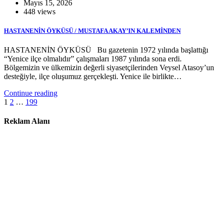
Mayıs 15, 2026
448 views
HASTANENİN ÖYKÜSÜ / MUSTAFA AKAY’IN KALEMİNDEN
HASTANENİN ÖYKÜSÜ Bu gazetenin 1972 yılında başlattığı
“Yenice ilçe olmalıdır” çalışmaları 1987 yılında sona erdi.
Bölgemizin ve ülkemizin değerli siyasetçilerinden Veysel Atasoy’un
desteğiyle, ilçe oluşumuz gerçekleşti. Yenice ile birlikte…
Continue reading
Yazı
1
2
…
199
sayfalandırması
Reklam Alanı