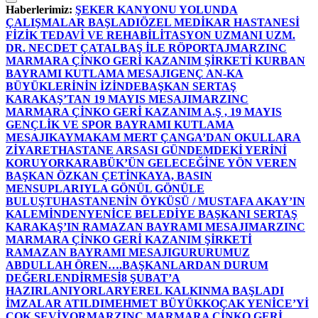
Haberlerimiz:
ŞEKER KANYONU YOLUNDA
ÇALIŞMALAR BAŞLADI
ÖZEL MEDİKAR HASTANESİ
FİZİK TEDAVİ VE REHABİLİTASYON UZMANI UZM.
DR. NECDET ÇATALBAŞ İLE RÖPORTAJ
MARZINC
MARMARA ÇİNKO GERİ KAZANIM ŞİRKETİ KURBAN
BAYRAMI KUTLAMA MESAJI
GENÇ AN-KA
BÜYÜKLERİNİN İZİNDE
BAŞKAN SERTAŞ
KARAKAŞ’TAN 19 MAYIS MESAJI
MARZINC
MARMARA ÇİNKO GERİ KAZANIM A.Ş , 19 MAYIS
GENÇLİK VE SPOR BAYRAMI KUTLAMA
MESAJI
KAYMAKAM MERT ÇANGA’DAN OKULLARA
ZİYARET
HASTANE ARSASI GÜNDEMDEKİ YERİNİ
KORUYOR
KARABÜK’ÜN GELECEĞİNE YÖN VEREN
BAŞKAN ÖZKAN ÇETİNKAYA, BASIN
MENSUPLARIYLA GÖNÜL GÖNÜLE
BULUŞTU
HASTANENİN ÖYKÜSÜ / MUSTAFA AKAY’IN
KALEMİNDEN
YENİCE BELEDİYE BAŞKANI SERTAŞ
KARAKAŞ’IN RAMAZAN BAYRAMI MESAJI
MARZINC
MARMARA ÇİNKO GERİ KAZANIM ŞİRKETİ
RAMAZAN BAYRAMI MESAJI
GURURUMUZ
ABDULLAH ÖREN….
BAŞKANLARDAN DURUM
DEĞERLENDİRMESİ
8 ŞUBAT’A
HAZIRLANIYORLAR
YEREL KALKINMA BAŞLADI
İMZALAR ATILDI
MEHMET BÜYÜKKOÇAK YENİCE’Yİ
ÇOK SEVİYOR
MARZINC MARMARA ÇİNKO GERİ