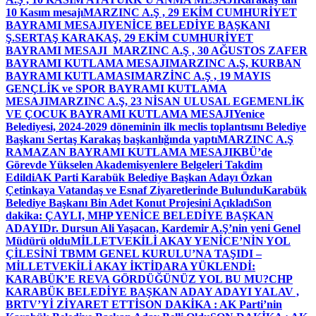
10 Kasım mesajı
MARZINC A.Ş , 29 EKİM CUMHURİYET
BAYRAMI MESAJI
YENİCE BELEDİYE BAŞKANI
Ş.SERTAŞ KARAKAŞ, 29 EKİM CUMHURİYET
BAYRAMI MESAJI
MARZINC A.Ş , 30 AĞUSTOS ZAFER
BAYRAMI KUTLAMA MESAJI
MARZINC A.Ş, KURBAN
BAYRAMI KUTLAMASI
MARZİNC A.Ş , 19 MAYIS
GENÇLİK ve SPOR BAYRAMI KUTLAMA
MESAJI
MARZINC A.Ş, 23 NİSAN ULUSAL EGEMENLİK
VE ÇOCUK BAYRAMI KUTLAMA MESAJI
Yenice
Belediyesi, 2024-2029 döneminin ilk meclis toplantısını Belediye
Başkanı Sertaş Karakaş başkanlığında yaptı
MARZINC A.Ş
RAMAZAN BAYRAMI KUTLAMA MESAJI
KBÜ’de
Görevde Yükselen Akademisyenlere Belgeleri Takdim
Edildi
AK Parti Karabük Belediye Başkan Adayı Özkan
Çetinkaya Vatandaş ve Esnaf Ziyaretlerinde Bulundu
Karabük
Belediye Başkanı Bin Adet Konut Projesini Açıkladı
Son
dakika: ÇAYLI, MHP YENİCE BELEDİYE BAŞKAN
ADAYI
Dr. Dursun Ali Yaşacan, Kardemir A.Ş’nin yeni Genel
Müdürü oldu
MİLLETVEKİLİ AKAY YENİCE’NİN YOL
ÇİLESİNİ TBMM GENEL KURULU’NA TAŞIDI –
MİLLETVEKİLİ AKAY İKTİDARA YÜKLENDİ:
KARABÜK’E REVA GÖRDÜĞÜNÜZ YOL BU MU?
CHP
KARABÜK BELEDİYE BAŞKAN ADAY ADAYI YALAV ,
BRTV’Yİ ZİYARET ETTİ
SON DAKİKA : AK Parti’nin