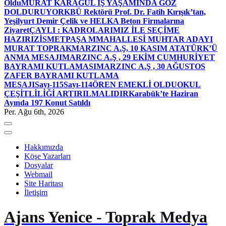
Oldu
MURAT KARAGÜL İŞ YAŞAMINDA GÖZ
DOLDURUYOR
KBÜ Rektörü Prof. Dr. Fatih Kırışık’tan,
Yeşilyurt Demir Çelik ve HELKA Beton Firmalarına
Ziyaret
ÇAYLI : KADROLARIMIZ İLE SEÇİME
HAZIRIZ
İSMETPAŞA MMAHALLESİ MUHTAR ADAYI
MURAT TOPRAK
MARZINC A.Ş, 10 KASIM ATATÜRK’Ü
ANMA MESAJI
MARZINC A.Ş , 29 EKİM CUMHURİYET
BAYRAMI KUTLAMASI
MARZINC A.Ş , 30 AĞUSTOS
ZAFER BAYRAMI KUTLAMA
MESAJI
Sayı-115
Sayı-114
ÖREN EMEKLİ OLDU
OKUL
ÇEŞİTLİLİĞİ ARTIRILMALIDIR
Karabük’te Haziran
Ayında 197 Konut Satıldı
Per. Ağu 6th, 2026
Hakkımızda
Köşe Yazarları
Dosyalar
Webmail
Site Haritası
İletişim
Ajans Yenice - Toprak Medya