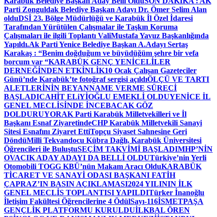
Karabük Belediye Başkan Aday Belli Oldu
SON DAKİKA : AK
Parti Zonguldak Belediye Başkan Adayı Dr. Ömer Selim Alan
oldu
DSİ 23. Bölge Müdürlüğü ve Karabük İl Özel İdaresi
Tarafından Yürütülen Çalışmalar ile Taşkın Koruma
Çalışmaları ile ilgili Toplantı ValiMustafa Yavuz Başkanlığında
Yapıldı.
Ak Parti Yenice Belediye Başkan A.Adayı Sertaş
Karakaş : “Benim doğduğum ve büyüdüğüm şehre bir vefa
borcum var “
KARABÜK GENÇ YENİCELİLER
DERNEĞİNDEN ETKİNLİK
10 Ocak Çalışan Gazeteciler
Günü’nde Karabük’te fotoğraf sergisi açıldı
ÖLÇÜ VE TARTI
ALETLERİNİN BEYANNAME VERME SÜRECİ
BAŞLADI
CAHİT ELiYİOĞLU EMEKLİ OLDU
YENİCE İL
GENEL MECLİSİNDE İNCEBACAK GÖZ
DOLDURUYOR
AK Parti Karabük Milletvekilleri ve İl
Başkanı Esnaf Ziyaretinde
CHP Karabük Milletvekili Sanayi
Sitesi Esnafını Ziyaret Etti
Topçu Siyaset Sahnesine Geri
Döndü
Milli Tekvandocu Kübra Dağlı, Karabük Üniversitesi
Öğrencileri ile Buluştu
SEÇİM TAKVİMİ BAŞLADI
MHP’NİN
OVACIK ADAY ADAYI DA BELLİ OLDU
Türkiye’nin Yerli
Otomobili TOGG KBÜ’nün Makam Aracı Oldu
KARABÜK
TİCARET VE SANAYİ ODASI BAŞKANI FATİH
ÇAPRAZ’IN BASIN AÇIKLAMASI
2024 YILININ İLK
GENEL MECLİS TOPLANTISI YAPILDI
Türker İnanoğlu
İletişim Fakültesi Öğrencilerine 4 Ödül
Sayı-116
İSMETPAŞA
GENÇLİK PLATFORMU KURULDU
İLKBAL ÖREN