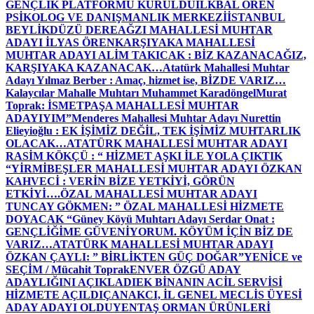
GENÇLİK PLATFORMU KURULDU
İLKBAL ÖREN
PSİKOLOG VE DANIŞMANLIK MERKEZİ
İSTANBUL
BEYLİKDÜZÜ DEREAĞZI MAHALLESİ MUHTAR
ADAYI İLYAS ÖREN
KARŞIYAKA MAHALLESİ
MUHTAR ADAYI ALİM TAKICAK : BİZ KAZANACAĞIZ,
KARŞIYAKA KAZANACAK…
Atatürk Mahallesi Muhtar
Adayı Yılmaz Berber : Amaç, hizmet ise, BİZDE VARIZ…
Kalaycılar Mahalle Muhtarı Muhammet Karadöngel
Murat
Toprak: İSMETPAŞA MAHALLESİ MUHTAR
ADAYIYIM”
Menderes Mahallesi Muhtar Adayı Nurettin
Elieyioğlu : EK İŞİMİZ DEĞİL, TEK İŞİMİZ MUHTARLIK
OLACAK…
ATATÜRK MAHALLESİ MUHTAR ADAYI
RASİM KÖKÇÜ : “ HİZMET AŞKI İLE YOLA ÇIKTIK
“
YİRMİBEŞLER MAHALLESİ MUHTAR ADAYI ÖZKAN
KAHVECİ : VERİN BİZE YETKİYİ, GÖRÜN
ETKİYİ….
ÖZAL MAHALLESİ MUHTAR ADAYI
TUNCAY GÖKMEN: ” ÖZAL MAHALLESİ HİZMETE
DOYACAK “
Güney Köyü Muhtarı Adayı Serdar Onat :
GENÇLİĞİME GÜVENİYORUM. KÖYÜM İÇİN BİZ DE
VARIZ…
ATATÜRK MAHALLESİ MUHTAR ADAYI
ÖZKAN ÇAYLI: ” BİRLİKTEN GÜÇ DOĞAR”
YENİCE ve
SEÇİM / Mücahit Toprak
ENVER ÖZGÜ ADAY
ADAYLIĞINI AÇIKLADI
EK BİNANIN ACİL SERVİSİ
HİZMETE AÇILDI
ÇANAKCI, İL GENEL MECLİS ÜYESİ
ADAY ADAYI OLDU
YENTAŞ ORMAN ÜRÜNLERİ