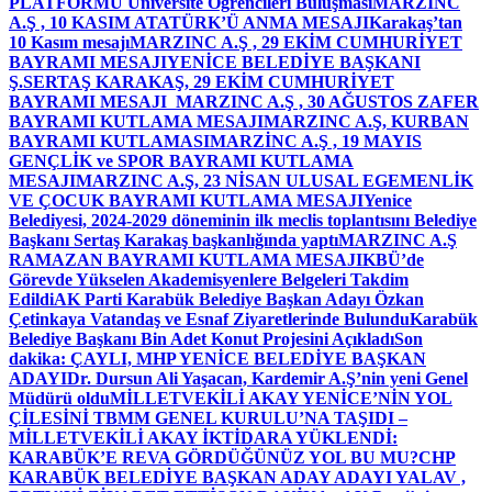
PLATFORMU Üniversite Öğrencileri Buluşması
MARZINC
A.Ş , 10 KASIM ATATÜRK’Ü ANMA MESAJI
Karakaş’tan
10 Kasım mesajı
MARZINC A.Ş , 29 EKİM CUMHURİYET
BAYRAMI MESAJI
YENİCE BELEDİYE BAŞKANI
Ş.SERTAŞ KARAKAŞ, 29 EKİM CUMHURİYET
BAYRAMI MESAJI
MARZINC A.Ş , 30 AĞUSTOS ZAFER
BAYRAMI KUTLAMA MESAJI
MARZINC A.Ş, KURBAN
BAYRAMI KUTLAMASI
MARZİNC A.Ş , 19 MAYIS
GENÇLİK ve SPOR BAYRAMI KUTLAMA
MESAJI
MARZINC A.Ş, 23 NİSAN ULUSAL EGEMENLİK
VE ÇOCUK BAYRAMI KUTLAMA MESAJI
Yenice
Belediyesi, 2024-2029 döneminin ilk meclis toplantısını Belediye
Başkanı Sertaş Karakaş başkanlığında yaptı
MARZINC A.Ş
RAMAZAN BAYRAMI KUTLAMA MESAJI
KBÜ’de
Görevde Yükselen Akademisyenlere Belgeleri Takdim
Edildi
AK Parti Karabük Belediye Başkan Adayı Özkan
Çetinkaya Vatandaş ve Esnaf Ziyaretlerinde Bulundu
Karabük
Belediye Başkanı Bin Adet Konut Projesini Açıkladı
Son
dakika: ÇAYLI, MHP YENİCE BELEDİYE BAŞKAN
ADAYI
Dr. Dursun Ali Yaşacan, Kardemir A.Ş’nin yeni Genel
Müdürü oldu
MİLLETVEKİLİ AKAY YENİCE’NİN YOL
ÇİLESİNİ TBMM GENEL KURULU’NA TAŞIDI –
MİLLETVEKİLİ AKAY İKTİDARA YÜKLENDİ:
KARABÜK’E REVA GÖRDÜĞÜNÜZ YOL BU MU?
CHP
KARABÜK BELEDİYE BAŞKAN ADAY ADAYI YALAV ,