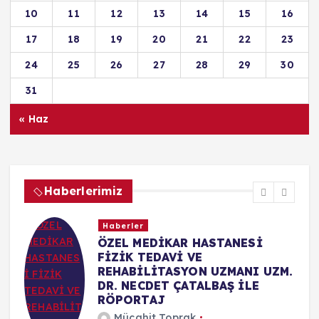
10
11
12
13
14
15
16
17
18
19
20
21
22
23
24
25
26
27
28
29
30
31
« Haz
Haberlerimiz
Haberler
ÖZEL MEDİKAR HASTANESİ
FİZİK TEDAVİ VE
REHABİLİTASYON UZMANI UZM.
DR. NECDET ÇATALBAŞ İLE
RÖPORTAJ
Mücahit Toprak