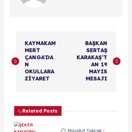
Y
KAYMAKAM
BAŞKAN
a
MERT
SERTAŞ
ÇANGA’DA
KARAKAŞ’T
z
N
AN 19
OKULLARA
MAYIS
ı
ZİYARET
MESAJI
g
e
Related Posts
z
Mücahit Toprak