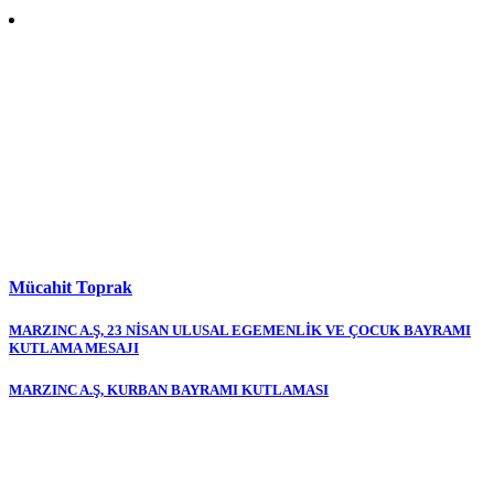
Mücahit Toprak
Yazı
MARZINC A.Ş, 23 NİSAN ULUSAL EGEMENLİK VE ÇOCUK BAYRAMI
KUTLAMA MESAJI
gezinmesi
MARZINC A.Ş, KURBAN BAYRAMI KUTLAMASI