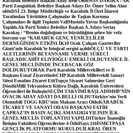
Karabük Belediye Başkan Aday Belli Oldu
SON DAKİKA : AK
Parti Zonguldak Belediye Başkan Adayı Dr. Ömer Selim Alan
oldu
DSİ 23. Bölge Müdürlüğü ve Karabük İl Özel İdaresi
Tarafından Yürütülen Çalışmalar ile Taşkın Koruma
Çalışmaları ile ilgili Toplantı ValiMustafa Yavuz Başkanlığında
Yapıldı.
Ak Parti Yenice Belediye Başkan A.Adayı Sertaş
Karakaş : “Benim doğduğum ve büyüdüğüm şehre bir vefa
borcum var “
KARABÜK GENÇ YENİCELİLER
DERNEĞİNDEN ETKİNLİK
10 Ocak Çalışan Gazeteciler
Günü’nde Karabük’te fotoğraf sergisi açıldı
ÖLÇÜ VE TARTI
ALETLERİNİN BEYANNAME VERME SÜRECİ
BAŞLADI
CAHİT ELiYİOĞLU EMEKLİ OLDU
YENİCE İL
GENEL MECLİSİNDE İNCEBACAK GÖZ
DOLDURUYOR
AK Parti Karabük Milletvekilleri ve İl
Başkanı Esnaf Ziyaretinde
CHP Karabük Milletvekili Sanayi
Sitesi Esnafını Ziyaret Etti
Topçu Siyaset Sahnesine Geri
Döndü
Milli Tekvandocu Kübra Dağlı, Karabük Üniversitesi
Öğrencileri ile Buluştu
SEÇİM TAKVİMİ BAŞLADI
MHP’NİN
OVACIK ADAY ADAYI DA BELLİ OLDU
Türkiye’nin Yerli
Otomobili TOGG KBÜ’nün Makam Aracı Oldu
KARABÜK
TİCARET VE SANAYİ ODASI BAŞKANI FATİH
ÇAPRAZ’IN BASIN AÇIKLAMASI
2024 YILININ İLK
GENEL MECLİS TOPLANTISI YAPILDI
Türker İnanoğlu
İletişim Fakültesi Öğrencilerine 4 Ödül
Sayı-116
İSMETPAŞA
GENÇLİK PLATFORMU KURULDU
İLKBAL ÖREN