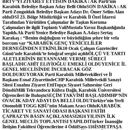
BRTV’Yİ ZİYARET ETTİ
SON DAKİKA : AK Parti’nin
Karabük Belediye Başkan Aday Belli Oldu
SON DAKİKA : AK
Parti Zonguldak Belediye Başkan Adayı Dr. Ömer Selim Alan
oldu
DSİ 23. Bölge Müdürlüğü ve Karabük İl Özel İdaresi
Tarafından Yürütülen Çalışmalar ile Taşkın Koruma
Çalışmaları ile ilgili Toplantı ValiMustafa Yavuz Başkanlığında
Yapıldı.
Ak Parti Yenice Belediye Başkan A.Adayı Sertaş
Karakaş : “Benim doğduğum ve büyüdüğüm şehre bir vefa
borcum var “
KARABÜK GENÇ YENİCELİLER
DERNEĞİNDEN ETKİNLİK
10 Ocak Çalışan Gazeteciler
Günü’nde Karabük’te fotoğraf sergisi açıldı
ÖLÇÜ VE TARTI
ALETLERİNİN BEYANNAME VERME SÜRECİ
BAŞLADI
CAHİT ELiYİOĞLU EMEKLİ OLDU
YENİCE İL
GENEL MECLİSİNDE İNCEBACAK GÖZ
DOLDURUYOR
AK Parti Karabük Milletvekilleri ve İl
Başkanı Esnaf Ziyaretinde
CHP Karabük Milletvekili Sanayi
Sitesi Esnafını Ziyaret Etti
Topçu Siyaset Sahnesine Geri
Döndü
Milli Tekvandocu Kübra Dağlı, Karabük Üniversitesi
Öğrencileri ile Buluştu
SEÇİM TAKVİMİ BAŞLADI
MHP’NİN
OVACIK ADAY ADAYI DA BELLİ OLDU
Türkiye’nin Yerli
Otomobili TOGG KBÜ’nün Makam Aracı Oldu
KARABÜK
TİCARET VE SANAYİ ODASI BAŞKANI FATİH
ÇAPRAZ’IN BASIN AÇIKLAMASI
2024 YILININ İLK
GENEL MECLİS TOPLANTISI YAPILDI
Türker İnanoğlu
İletişim Fakültesi Öğrencilerine 4 Ödül
Sayı-116
İSMETPAŞA