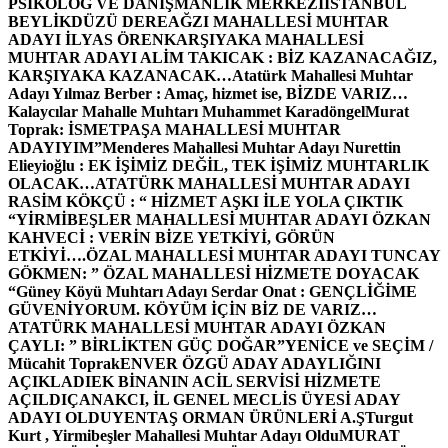
PSİKOLOG VE DANIŞMANLIK MERKEZİ
İSTANBUL
BEYLİKDÜZÜ DEREAĞZI MAHALLESİ MUHTAR
ADAYI İLYAS ÖREN
KARŞIYAKA MAHALLESİ
MUHTAR ADAYI ALİM TAKICAK : BİZ KAZANACAĞIZ,
KARŞIYAKA KAZANACAK…
Atatürk Mahallesi Muhtar
Adayı Yılmaz Berber : Amaç, hizmet ise, BİZDE VARIZ…
Kalaycılar Mahalle Muhtarı Muhammet Karadöngel
Murat
Toprak: İSMETPAŞA MAHALLESİ MUHTAR
ADAYIYIM”
Menderes Mahallesi Muhtar Adayı Nurettin
Elieyioğlu : EK İŞİMİZ DEĞİL, TEK İŞİMİZ MUHTARLIK
OLACAK…
ATATÜRK MAHALLESİ MUHTAR ADAYI
RASİM KÖKÇÜ : “ HİZMET AŞKI İLE YOLA ÇIKTIK
“
YİRMİBEŞLER MAHALLESİ MUHTAR ADAYI ÖZKAN
KAHVECİ : VERİN BİZE YETKİYİ, GÖRÜN
ETKİYİ….
ÖZAL MAHALLESİ MUHTAR ADAYI TUNCAY
GÖKMEN: ” ÖZAL MAHALLESİ HİZMETE DOYACAK
“
Güney Köyü Muhtarı Adayı Serdar Onat : GENÇLİĞİME
GÜVENİYORUM. KÖYÜM İÇİN BİZ DE VARIZ…
ATATÜRK MAHALLESİ MUHTAR ADAYI ÖZKAN
ÇAYLI: ” BİRLİKTEN GÜÇ DOĞAR”
YENİCE ve SEÇİM /
Mücahit Toprak
ENVER ÖZGÜ ADAY ADAYLIĞINI
AÇIKLADI
EK BİNANIN ACİL SERVİSİ HİZMETE
AÇILDI
ÇANAKCI, İL GENEL MECLİS ÜYESİ ADAY
ADAYI OLDU
YENTAŞ ORMAN ÜRÜNLERİ A.Ş
Turgut
Kurt , Yirmibeşler Mahallesi Muhtar Adayı Oldu
MURAT