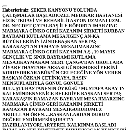
İçeriğe
atla
Haberlerimiz:
ŞEKER KANYONU YOLUNDA
ÇALIŞMALAR BAŞLADI
ÖZEL MEDİKAR HASTANESİ
FİZİK TEDAVİ VE REHABİLİTASYON UZMANI UZM.
DR. NECDET ÇATALBAŞ İLE RÖPORTAJ
MARZINC
MARMARA ÇİNKO GERİ KAZANIM ŞİRKETİ KURBAN
BAYRAMI KUTLAMA MESAJI
GENÇ AN-KA
BÜYÜKLERİNİN İZİNDE
BAŞKAN SERTAŞ
KARAKAŞ’TAN 19 MAYIS MESAJI
MARZINC
MARMARA ÇİNKO GERİ KAZANIM A.Ş , 19 MAYIS
GENÇLİK VE SPOR BAYRAMI KUTLAMA
MESAJI
KAYMAKAM MERT ÇANGA’DAN OKULLARA
ZİYARET
HASTANE ARSASI GÜNDEMDEKİ YERİNİ
KORUYOR
KARABÜK’ÜN GELECEĞİNE YÖN VEREN
BAŞKAN ÖZKAN ÇETİNKAYA, BASIN
MENSUPLARIYLA GÖNÜL GÖNÜLE
BULUŞTU
HASTANENİN ÖYKÜSÜ / MUSTAFA AKAY’IN
KALEMİNDEN
YENİCE BELEDİYE BAŞKANI SERTAŞ
KARAKAŞ’IN RAMAZAN BAYRAMI MESAJI
MARZINC
MARMARA ÇİNKO GERİ KAZANIM ŞİRKETİ
RAMAZAN BAYRAMI MESAJI
GURURUMUZ
ABDULLAH ÖREN….
BAŞKANLARDAN DURUM
DEĞERLENDİRMESİ
8 ŞUBAT’A
HAZIRLANIYORLAR
YEREL KALKINMA BAŞLADI