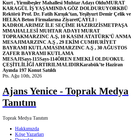
Kurt , Yirmibeşler Mahallesi Muhtar Adayı Oldu
MURAT
KARAGÜL İŞ YAŞAMINDA GÖZ DOLDURUYOR
KBÜ
Rektörü Prof. Dr. Fatih Kırışık’tan, Yeşilyurt Demir Çelik ve
HELKA Beton Firmalarına Ziyaret
ÇAYLI :
KADROLARIMIZ İLE SEÇİME HAZIRIZ
İSMETPAŞA
MMAHALLESİ MUHTAR ADAYI MURAT
TOPRAK
MARZINC A.Ş, 10 KASIM ATATÜRK’Ü ANMA
MESAJI
MARZINC A.Ş , 29 EKİM CUMHURİYET
BAYRAMI KUTLAMASI
MARZINC A.Ş , 30 AĞUSTOS
ZAFER BAYRAMI KUTLAMA
MESAJI
Sayı-115
Sayı-114
ÖREN EMEKLİ OLDU
OKUL
ÇEŞİTLİLİĞİ ARTIRILMALIDIR
Karabük’te Haziran
Ayında 197 Konut Satıldı
Pts. Ağu 10th, 2026
Ajans Yenice - Toprak Medya
Tanıtım
Toprak Medya Tanıtım
Hakkımızda
Köşe Yazarları
Dosyalar