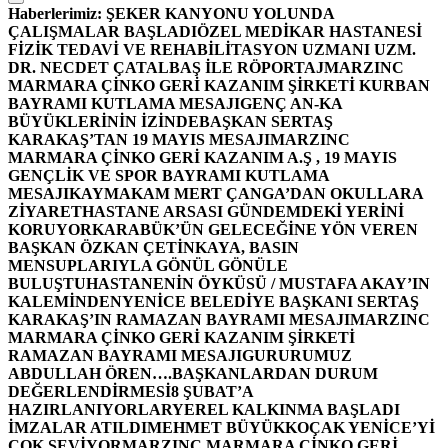
Haberlerimiz:
ŞEKER KANYONU YOLUNDA
ÇALIŞMALAR BAŞLADI
ÖZEL MEDİKAR HASTANESİ
FİZİK TEDAVİ VE REHABİLİTASYON UZMANI UZM.
DR. NECDET ÇATALBAŞ İLE RÖPORTAJ
MARZINC
MARMARA ÇİNKO GERİ KAZANIM ŞİRKETİ KURBAN
BAYRAMI KUTLAMA MESAJI
GENÇ AN-KA
BÜYÜKLERİNİN İZİNDE
BAŞKAN SERTAŞ
KARAKAŞ’TAN 19 MAYIS MESAJI
MARZINC
MARMARA ÇİNKO GERİ KAZANIM A.Ş , 19 MAYIS
GENÇLİK VE SPOR BAYRAMI KUTLAMA
MESAJI
KAYMAKAM MERT ÇANGA’DAN OKULLARA
ZİYARET
HASTANE ARSASI GÜNDEMDEKİ YERİNİ
KORUYOR
KARABÜK’ÜN GELECEĞİNE YÖN VEREN
BAŞKAN ÖZKAN ÇETİNKAYA, BASIN
MENSUPLARIYLA GÖNÜL GÖNÜLE
BULUŞTU
HASTANENİN ÖYKÜSÜ / MUSTAFA AKAY’IN
KALEMİNDEN
YENİCE BELEDİYE BAŞKANI SERTAŞ
KARAKAŞ’IN RAMAZAN BAYRAMI MESAJI
MARZINC
MARMARA ÇİNKO GERİ KAZANIM ŞİRKETİ
RAMAZAN BAYRAMI MESAJI
GURURUMUZ
ABDULLAH ÖREN….
BAŞKANLARDAN DURUM
DEĞERLENDİRMESİ
8 ŞUBAT’A
HAZIRLANIYORLAR
YEREL KALKINMA BAŞLADI
İMZALAR ATILDI
MEHMET BÜYÜKKOÇAK YENİCE’Yİ
ÇOK SEVİYOR
MARZINC MARMARA ÇİNKO GERİ