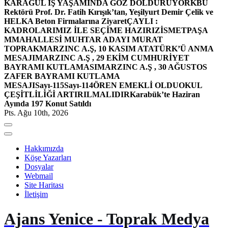
KARAGÜL İŞ YAŞAMINDA GÖZ DOLDURUYOR
KBÜ
Rektörü Prof. Dr. Fatih Kırışık’tan, Yeşilyurt Demir Çelik ve
HELKA Beton Firmalarına Ziyaret
ÇAYLI :
KADROLARIMIZ İLE SEÇİME HAZIRIZ
İSMETPAŞA
MMAHALLESİ MUHTAR ADAYI MURAT
TOPRAK
MARZINC A.Ş, 10 KASIM ATATÜRK’Ü ANMA
MESAJI
MARZINC A.Ş , 29 EKİM CUMHURİYET
BAYRAMI KUTLAMASI
MARZINC A.Ş , 30 AĞUSTOS
ZAFER BAYRAMI KUTLAMA
MESAJI
Sayı-115
Sayı-114
ÖREN EMEKLİ OLDU
OKUL
ÇEŞİTLİLİĞİ ARTIRILMALIDIR
Karabük’te Haziran
Ayında 197 Konut Satıldı
Pts. Ağu 10th, 2026
Hakkımızda
Köşe Yazarları
Dosyalar
Webmail
Site Haritası
İletişim
Ajans Yenice - Toprak Medya