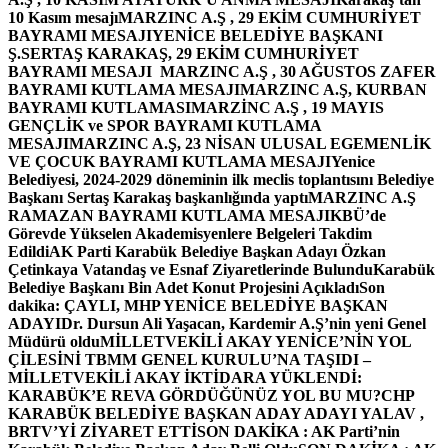
10 Kasım mesajı
MARZINC A.Ş , 29 EKİM CUMHURİYET
BAYRAMI MESAJI
YENİCE BELEDİYE BAŞKANI
Ş.SERTAŞ KARAKAŞ, 29 EKİM CUMHURİYET
BAYRAMI MESAJI
MARZINC A.Ş , 30 AĞUSTOS ZAFER
BAYRAMI KUTLAMA MESAJI
MARZINC A.Ş, KURBAN
BAYRAMI KUTLAMASI
MARZİNC A.Ş , 19 MAYIS
GENÇLİK ve SPOR BAYRAMI KUTLAMA
MESAJI
MARZINC A.Ş, 23 NİSAN ULUSAL EGEMENLİK
VE ÇOCUK BAYRAMI KUTLAMA MESAJI
Yenice
Belediyesi, 2024-2029 döneminin ilk meclis toplantısını Belediye
Başkanı Sertaş Karakaş başkanlığında yaptı
MARZINC A.Ş
RAMAZAN BAYRAMI KUTLAMA MESAJI
KBÜ’de
Görevde Yükselen Akademisyenlere Belgeleri Takdim
Edildi
AK Parti Karabük Belediye Başkan Adayı Özkan
Çetinkaya Vatandaş ve Esnaf Ziyaretlerinde Bulundu
Karabük
Belediye Başkanı Bin Adet Konut Projesini Açıkladı
Son
dakika: ÇAYLI, MHP YENİCE BELEDİYE BAŞKAN
ADAYI
Dr. Dursun Ali Yaşacan, Kardemir A.Ş’nin yeni Genel
Müdürü oldu
MİLLETVEKİLİ AKAY YENİCE’NİN YOL
ÇİLESİNİ TBMM GENEL KURULU’NA TAŞIDI –
MİLLETVEKİLİ AKAY İKTİDARA YÜKLENDİ:
KARABÜK’E REVA GÖRDÜĞÜNÜZ YOL BU MU?
CHP
KARABÜK BELEDİYE BAŞKAN ADAY ADAYI YALAV ,
BRTV’Yİ ZİYARET ETTİ
SON DAKİKA : AK Parti’nin