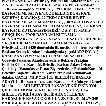
PLATFORMU Üniversite Öğrencileri Buluşması
MARZINC
A.Ş , 10 KASIM ATATÜRK’Ü ANMA MESAJI
Karakaş’tan
10 Kasım mesajı
MARZINC A.Ş , 29 EKİM CUMHURİYET
BAYRAMI MESAJI
YENİCE BELEDİYE BAŞKANI
Ş.SERTAŞ KARAKAŞ, 29 EKİM CUMHURİYET
BAYRAMI MESAJI
MARZINC A.Ş , 30 AĞUSTOS ZAFER
BAYRAMI KUTLAMA MESAJI
MARZINC A.Ş, KURBAN
BAYRAMI KUTLAMASI
MARZİNC A.Ş , 19 MAYIS
GENÇLİK ve SPOR BAYRAMI KUTLAMA
MESAJI
MARZINC A.Ş, 23 NİSAN ULUSAL EGEMENLİK
VE ÇOCUK BAYRAMI KUTLAMA MESAJI
Yenice
Belediyesi, 2024-2029 döneminin ilk meclis toplantısını Belediye
Başkanı Sertaş Karakaş başkanlığında yaptı
MARZINC A.Ş
RAMAZAN BAYRAMI KUTLAMA MESAJI
KBÜ’de
Görevde Yükselen Akademisyenlere Belgeleri Takdim
Edildi
AK Parti Karabük Belediye Başkan Adayı Özkan
Çetinkaya Vatandaş ve Esnaf Ziyaretlerinde Bulundu
Karabük
Belediye Başkanı Bin Adet Konut Projesini Açıkladı
Son
dakika: ÇAYLI, MHP YENİCE BELEDİYE BAŞKAN
ADAYI
Dr. Dursun Ali Yaşacan, Kardemir A.Ş’nin yeni Genel
Müdürü oldu
MİLLETVEKİLİ AKAY YENİCE’NİN YOL
ÇİLESİNİ TBMM GENEL KURULU’NA TAŞIDI –
MİLLETVEKİLİ AKAY İKTİDARA YÜKLENDİ:
KARABÜK’E REVA GÖRDÜĞÜNÜZ YOL BU MU?
CHP
KARABÜK BELEDİYE BAŞKAN ADAY ADAYI YALAV ,