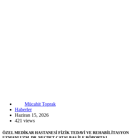
Mücahit Toprak
Haberler
Haziran 15, 2026
421 views
ÖZEL MEDİKAR HASTANESİ FİZİK TEDAVİ VE REHABİLİTASYON
UZMANI UZM. DR. NECDET ÇATALBAŞ İLE RÖPORTAJ