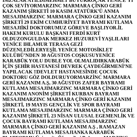
İMZALAR ATILDI
MEHMET BÜYÜKKOÇAK YENİCE’Yİ
ÇOK SEVİYOR
MARZINC MARMARA ÇİNKO GERİ
KAZANIM ŞİRKETİ 10 KASIM ATATÜRK’Ü ANMA
MESAJI
MARZINC MARMARA ÇİNKO GERİ KAZANIM
ŞİRKETİ 29 EKİM CUMHURİYET BAYRAMI KUTLAMA
MESAJI
İKİ DOKTORUMUZ GÖREVE BAŞLIYOR.
İL
HAKEM KURULU BAŞKANI FERDİ KURT
OLDU
ZONGULDAK MERKEZ HUZUREVİ YAŞLILARI
YENİCE IHLAMUR TERASA GEZİ
DÜZENLEDİLER
YEŞİL YENİCE MOTOSİKLET
KULÜBÜ’NDEN 30 AĞUSTOS COŞKUSU
YENİCE
KARABÜK YOLU DUBLE YOL OLMALIDIR
KARABÜK
İÇİN ŞEHİR HASTANESİ DEVREK ÇAYDEĞİRMENİ’NE
YAPILACAK !!
DEVLET HASTANESİNDE ÇOCUK
DOKTORU GÖZ DOLDURUYOR
MARZİNC MARMARA
GERİ KAZANIM A.Ş, 30 AĞUSTOS ZAFER BAYRAMI
KUTLAMA MESAJI
MARZINC MARMARA ÇİNKO GERİ
KAZANIM ANONİM ŞİRKETİ KURBAN BAYRAMI
MESAJI
MARZINC MARMARA ÇİNKO GERİ KAZANIM
ŞİRKETİ, 19 MAYIS GENÇLİK VE SPOR BAYRAMI
KUTLAMA MESAJI
MARZINC MARMARA ÇİNKO GERİ
KAZANIM ŞİRKETİ, 23 NİSAN ULUSAL EGEMENLİK VE
ÇOCUK BAYRAMI KUTLAMA MESAJI
MARZINC
MARMARA ÇİNKO GERİ KAZANIM A.Ş , RAMAZAN
BAYRAMI KUTLAMA MESAJI
ANKA KARABÜK