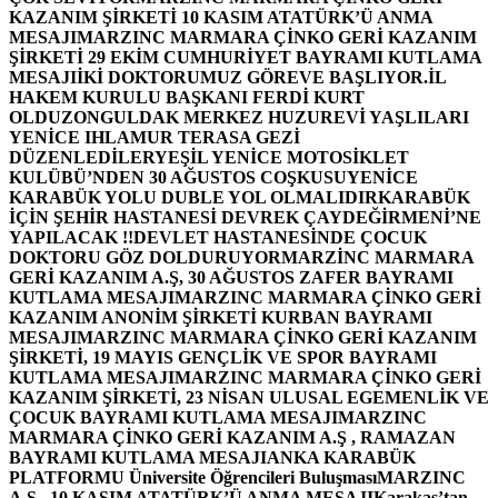
KAZANIM ŞİRKETİ 10 KASIM ATATÜRK’Ü ANMA
MESAJI
MARZINC MARMARA ÇİNKO GERİ KAZANIM
ŞİRKETİ 29 EKİM CUMHURİYET BAYRAMI KUTLAMA
MESAJI
İKİ DOKTORUMUZ GÖREVE BAŞLIYOR.
İL
HAKEM KURULU BAŞKANI FERDİ KURT
OLDU
ZONGULDAK MERKEZ HUZUREVİ YAŞLILARI
YENİCE IHLAMUR TERASA GEZİ
DÜZENLEDİLER
YEŞİL YENİCE MOTOSİKLET
KULÜBÜ’NDEN 30 AĞUSTOS COŞKUSU
YENİCE
KARABÜK YOLU DUBLE YOL OLMALIDIR
KARABÜK
İÇİN ŞEHİR HASTANESİ DEVREK ÇAYDEĞİRMENİ’NE
YAPILACAK !!
DEVLET HASTANESİNDE ÇOCUK
DOKTORU GÖZ DOLDURUYOR
MARZİNC MARMARA
GERİ KAZANIM A.Ş, 30 AĞUSTOS ZAFER BAYRAMI
KUTLAMA MESAJI
MARZINC MARMARA ÇİNKO GERİ
KAZANIM ANONİM ŞİRKETİ KURBAN BAYRAMI
MESAJI
MARZINC MARMARA ÇİNKO GERİ KAZANIM
ŞİRKETİ, 19 MAYIS GENÇLİK VE SPOR BAYRAMI
KUTLAMA MESAJI
MARZINC MARMARA ÇİNKO GERİ
KAZANIM ŞİRKETİ, 23 NİSAN ULUSAL EGEMENLİK VE
ÇOCUK BAYRAMI KUTLAMA MESAJI
MARZINC
MARMARA ÇİNKO GERİ KAZANIM A.Ş , RAMAZAN
BAYRAMI KUTLAMA MESAJI
ANKA KARABÜK
PLATFORMU Üniversite Öğrencileri Buluşması
MARZINC
A.Ş , 10 KASIM ATATÜRK’Ü ANMA MESAJI
Karakaş’tan