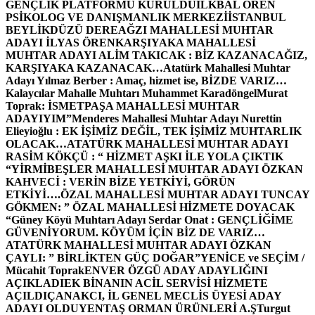
GENÇLİK PLATFORMU KURULDU
İLKBAL ÖREN
PSİKOLOG VE DANIŞMANLIK MERKEZİ
İSTANBUL
BEYLİKDÜZÜ DEREAĞZI MAHALLESİ MUHTAR
ADAYI İLYAS ÖREN
KARŞIYAKA MAHALLESİ
MUHTAR ADAYI ALİM TAKICAK : BİZ KAZANACAĞIZ,
KARŞIYAKA KAZANACAK…
Atatürk Mahallesi Muhtar
Adayı Yılmaz Berber : Amaç, hizmet ise, BİZDE VARIZ…
Kalaycılar Mahalle Muhtarı Muhammet Karadöngel
Murat
Toprak: İSMETPAŞA MAHALLESİ MUHTAR
ADAYIYIM”
Menderes Mahallesi Muhtar Adayı Nurettin
Elieyioğlu : EK İŞİMİZ DEĞİL, TEK İŞİMİZ MUHTARLIK
OLACAK…
ATATÜRK MAHALLESİ MUHTAR ADAYI
RASİM KÖKÇÜ : “ HİZMET AŞKI İLE YOLA ÇIKTIK
“
YİRMİBEŞLER MAHALLESİ MUHTAR ADAYI ÖZKAN
KAHVECİ : VERİN BİZE YETKİYİ, GÖRÜN
ETKİYİ….
ÖZAL MAHALLESİ MUHTAR ADAYI TUNCAY
GÖKMEN: ” ÖZAL MAHALLESİ HİZMETE DOYACAK
“
Güney Köyü Muhtarı Adayı Serdar Onat : GENÇLİĞİME
GÜVENİYORUM. KÖYÜM İÇİN BİZ DE VARIZ…
ATATÜRK MAHALLESİ MUHTAR ADAYI ÖZKAN
ÇAYLI: ” BİRLİKTEN GÜÇ DOĞAR”
YENİCE ve SEÇİM /
Mücahit Toprak
ENVER ÖZGÜ ADAY ADAYLIĞINI
AÇIKLADI
EK BİNANIN ACİL SERVİSİ HİZMETE
AÇILDI
ÇANAKCI, İL GENEL MECLİS ÜYESİ ADAY
ADAYI OLDU
YENTAŞ ORMAN ÜRÜNLERİ A.Ş
Turgut