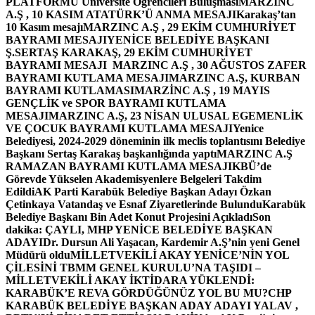
PLATFORMU Üniversite Öğrencileri Buluşması
MARZINC
A.Ş , 10 KASIM ATATÜRK’Ü ANMA MESAJI
Karakaş’tan
10 Kasım mesajı
MARZINC A.Ş , 29 EKİM CUMHURİYET
BAYRAMI MESAJI
YENİCE BELEDİYE BAŞKANI
Ş.SERTAŞ KARAKAŞ, 29 EKİM CUMHURİYET
BAYRAMI MESAJI
MARZINC A.Ş , 30 AĞUSTOS ZAFER
BAYRAMI KUTLAMA MESAJI
MARZINC A.Ş, KURBAN
BAYRAMI KUTLAMASI
MARZİNC A.Ş , 19 MAYIS
GENÇLİK ve SPOR BAYRAMI KUTLAMA
MESAJI
MARZINC A.Ş, 23 NİSAN ULUSAL EGEMENLİK
VE ÇOCUK BAYRAMI KUTLAMA MESAJI
Yenice
Belediyesi, 2024-2029 döneminin ilk meclis toplantısını Belediye
Başkanı Sertaş Karakaş başkanlığında yaptı
MARZINC A.Ş
RAMAZAN BAYRAMI KUTLAMA MESAJI
KBÜ’de
Görevde Yükselen Akademisyenlere Belgeleri Takdim
Edildi
AK Parti Karabük Belediye Başkan Adayı Özkan
Çetinkaya Vatandaş ve Esnaf Ziyaretlerinde Bulundu
Karabük
Belediye Başkanı Bin Adet Konut Projesini Açıkladı
Son
dakika: ÇAYLI, MHP YENİCE BELEDİYE BAŞKAN
ADAYI
Dr. Dursun Ali Yaşacan, Kardemir A.Ş’nin yeni Genel
Müdürü oldu
MİLLETVEKİLİ AKAY YENİCE’NİN YOL
ÇİLESİNİ TBMM GENEL KURULU’NA TAŞIDI –
MİLLETVEKİLİ AKAY İKTİDARA YÜKLENDİ:
KARABÜK’E REVA GÖRDÜĞÜNÜZ YOL BU MU?
CHP
KARABÜK BELEDİYE BAŞKAN ADAY ADAYI YALAV ,