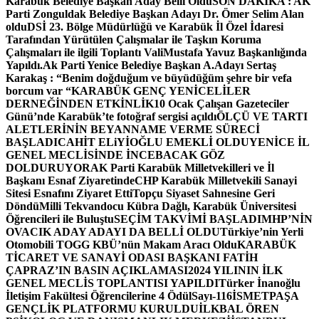
Karabük Belediye Başkan Aday Belli Oldu
SON DAKİKA : AK
Parti Zonguldak Belediye Başkan Adayı Dr. Ömer Selim Alan
oldu
DSİ 23. Bölge Müdürlüğü ve Karabük İl Özel İdaresi
Tarafından Yürütülen Çalışmalar ile Taşkın Koruma
Çalışmaları ile ilgili Toplantı ValiMustafa Yavuz Başkanlığında
Yapıldı.
Ak Parti Yenice Belediye Başkan A.Adayı Sertaş
Karakaş : “Benim doğduğum ve büyüdüğüm şehre bir vefa
borcum var “
KARABÜK GENÇ YENİCELİLER
DERNEĞİNDEN ETKİNLİK
10 Ocak Çalışan Gazeteciler
Günü’nde Karabük’te fotoğraf sergisi açıldı
ÖLÇÜ VE TARTI
ALETLERİNİN BEYANNAME VERME SÜRECİ
BAŞLADI
CAHİT ELiYİOĞLU EMEKLİ OLDU
YENİCE İL
GENEL MECLİSİNDE İNCEBACAK GÖZ
DOLDURUYOR
AK Parti Karabük Milletvekilleri ve İl
Başkanı Esnaf Ziyaretinde
CHP Karabük Milletvekili Sanayi
Sitesi Esnafını Ziyaret Etti
Topçu Siyaset Sahnesine Geri
Döndü
Milli Tekvandocu Kübra Dağlı, Karabük Üniversitesi
Öğrencileri ile Buluştu
SEÇİM TAKVİMİ BAŞLADI
MHP’NİN
OVACIK ADAY ADAYI DA BELLİ OLDU
Türkiye’nin Yerli
Otomobili TOGG KBÜ’nün Makam Aracı Oldu
KARABÜK
TİCARET VE SANAYİ ODASI BAŞKANI FATİH
ÇAPRAZ’IN BASIN AÇIKLAMASI
2024 YILININ İLK
GENEL MECLİS TOPLANTISI YAPILDI
Türker İnanoğlu
İletişim Fakültesi Öğrencilerine 4 Ödül
Sayı-116
İSMETPAŞA
GENÇLİK PLATFORMU KURULDU
İLKBAL ÖREN