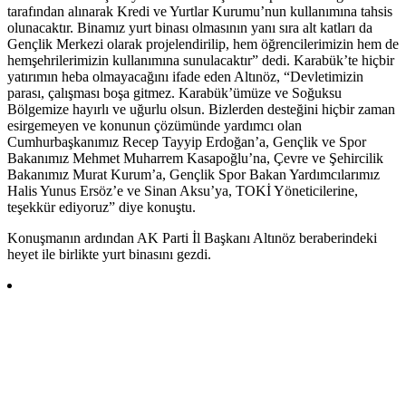
tarafından alınarak Kredi ve Yurtlar Kurumu’nun kullanımına tahsis
olunacaktır. Binamız yurt binası olmasının yanı sıra alt katları da
Gençlik Merkezi olarak projelendirilip, hem öğrencilerimizin hem de
hemşehrilerimizin kullanımına sunulacaktır” dedi. Karabük’te hiçbir
yatırımın heba olmayacağını ifade eden Altınöz, “Devletimizin
parası, çalışması boşa gitmez. Karabük’ümüze ve Soğuksu
Bölgemize hayırlı ve uğurlu olsun. Bizlerden desteğini hiçbir zaman
esirgemeyen ve konunun çözümünde yardımcı olan
Cumhurbaşkanımız Recep Tayyip Erdoğan’a, Gençlik ve Spor
Bakanımız Mehmet Muharrem Kasapoğlu’na, Çevre ve Şehircilik
Bakanımız Murat Kurum’a, Gençlik Spor Bakan Yardımcılarımız
Halis Yunus Ersöz’e ve Sinan Aksu’ya, TOKİ Yöneticilerine,
teşekkür ediyoruz” diye konuştu.
Konuşmanın ardından AK Parti İl Başkanı Altınöz beraberindeki
heyet ile birlikte yurt binasını gezdi.