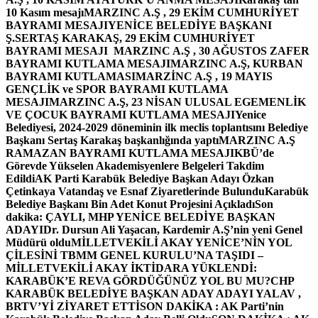
10 Kasım mesajı
MARZINC A.Ş , 29 EKİM CUMHURİYET
BAYRAMI MESAJI
YENİCE BELEDİYE BAŞKANI
Ş.SERTAŞ KARAKAŞ, 29 EKİM CUMHURİYET
BAYRAMI MESAJI
MARZINC A.Ş , 30 AĞUSTOS ZAFER
BAYRAMI KUTLAMA MESAJI
MARZINC A.Ş, KURBAN
BAYRAMI KUTLAMASI
MARZİNC A.Ş , 19 MAYIS
GENÇLİK ve SPOR BAYRAMI KUTLAMA
MESAJI
MARZINC A.Ş, 23 NİSAN ULUSAL EGEMENLİK
VE ÇOCUK BAYRAMI KUTLAMA MESAJI
Yenice
Belediyesi, 2024-2029 döneminin ilk meclis toplantısını Belediye
Başkanı Sertaş Karakaş başkanlığında yaptı
MARZINC A.Ş
RAMAZAN BAYRAMI KUTLAMA MESAJI
KBÜ’de
Görevde Yükselen Akademisyenlere Belgeleri Takdim
Edildi
AK Parti Karabük Belediye Başkan Adayı Özkan
Çetinkaya Vatandaş ve Esnaf Ziyaretlerinde Bulundu
Karabük
Belediye Başkanı Bin Adet Konut Projesini Açıkladı
Son
dakika: ÇAYLI, MHP YENİCE BELEDİYE BAŞKAN
ADAYI
Dr. Dursun Ali Yaşacan, Kardemir A.Ş’nin yeni Genel
Müdürü oldu
MİLLETVEKİLİ AKAY YENİCE’NİN YOL
ÇİLESİNİ TBMM GENEL KURULU’NA TAŞIDI –
MİLLETVEKİLİ AKAY İKTİDARA YÜKLENDİ:
KARABÜK’E REVA GÖRDÜĞÜNÜZ YOL BU MU?
CHP
KARABÜK BELEDİYE BAŞKAN ADAY ADAYI YALAV ,
BRTV’Yİ ZİYARET ETTİ
SON DAKİKA : AK Parti’nin