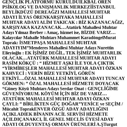
GENÇLİK PLATFORMU KURULDU
İLKBAL ÖREN
PSİKOLOG VE DANIŞMANLIK MERKEZİ
İSTANBUL
BEYLİKDÜZÜ DEREAĞZI MAHALLESİ MUHTAR
ADAYI İLYAS ÖREN
KARŞIYAKA MAHALLESİ
MUHTAR ADAYI ALİM TAKICAK : BİZ KAZANACAĞIZ,
KARŞIYAKA KAZANACAK…
Atatürk Mahallesi Muhtar
Adayı Yılmaz Berber : Amaç, hizmet ise, BİZDE VARIZ…
Kalaycılar Mahalle Muhtarı Muhammet Karadöngel
Murat
Toprak: İSMETPAŞA MAHALLESİ MUHTAR
ADAYIYIM”
Menderes Mahallesi Muhtar Adayı Nurettin
Elieyioğlu : EK İŞİMİZ DEĞİL, TEK İŞİMİZ MUHTARLIK
OLACAK…
ATATÜRK MAHALLESİ MUHTAR ADAYI
RASİM KÖKÇÜ : “ HİZMET AŞKI İLE YOLA ÇIKTIK
“
YİRMİBEŞLER MAHALLESİ MUHTAR ADAYI ÖZKAN
KAHVECİ : VERİN BİZE YETKİYİ, GÖRÜN
ETKİYİ….
ÖZAL MAHALLESİ MUHTAR ADAYI TUNCAY
GÖKMEN: ” ÖZAL MAHALLESİ HİZMETE DOYACAK
“
Güney Köyü Muhtarı Adayı Serdar Onat : GENÇLİĞİME
GÜVENİYORUM. KÖYÜM İÇİN BİZ DE VARIZ…
ATATÜRK MAHALLESİ MUHTAR ADAYI ÖZKAN
ÇAYLI: ” BİRLİKTEN GÜÇ DOĞAR”
YENİCE ve SEÇİM /
Mücahit Toprak
ENVER ÖZGÜ ADAY ADAYLIĞINI
AÇIKLADI
EK BİNANIN ACİL SERVİSİ HİZMETE
AÇILDI
ÇANAKCI, İL GENEL MECLİS ÜYESİ ADAY
ADAYI OLDU
YENTAŞ ORMAN ÜRÜNLERİ A.Ş
Turgut