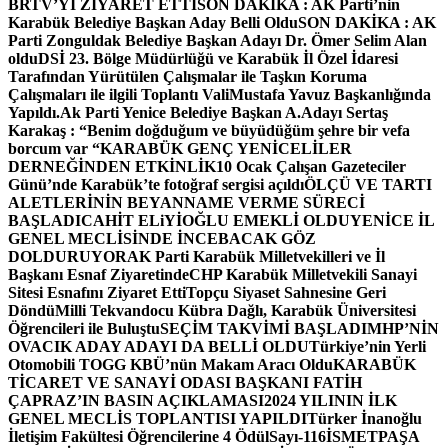
BRTV’Yİ ZİYARET ETTİ
SON DAKİKA : AK Parti’nin
Karabük Belediye Başkan Aday Belli Oldu
SON DAKİKA : AK
Parti Zonguldak Belediye Başkan Adayı Dr. Ömer Selim Alan
oldu
DSİ 23. Bölge Müdürlüğü ve Karabük İl Özel İdaresi
Tarafından Yürütülen Çalışmalar ile Taşkın Koruma
Çalışmaları ile ilgili Toplantı ValiMustafa Yavuz Başkanlığında
Yapıldı.
Ak Parti Yenice Belediye Başkan A.Adayı Sertaş
Karakaş : “Benim doğduğum ve büyüdüğüm şehre bir vefa
borcum var “
KARABÜK GENÇ YENİCELİLER
DERNEĞİNDEN ETKİNLİK
10 Ocak Çalışan Gazeteciler
Günü’nde Karabük’te fotoğraf sergisi açıldı
ÖLÇÜ VE TARTI
ALETLERİNİN BEYANNAME VERME SÜRECİ
BAŞLADI
CAHİT ELiYİOĞLU EMEKLİ OLDU
YENİCE İL
GENEL MECLİSİNDE İNCEBACAK GÖZ
DOLDURUYOR
AK Parti Karabük Milletvekilleri ve İl
Başkanı Esnaf Ziyaretinde
CHP Karabük Milletvekili Sanayi
Sitesi Esnafını Ziyaret Etti
Topçu Siyaset Sahnesine Geri
Döndü
Milli Tekvandocu Kübra Dağlı, Karabük Üniversitesi
Öğrencileri ile Buluştu
SEÇİM TAKVİMİ BAŞLADI
MHP’NİN
OVACIK ADAY ADAYI DA BELLİ OLDU
Türkiye’nin Yerli
Otomobili TOGG KBÜ’nün Makam Aracı Oldu
KARABÜK
TİCARET VE SANAYİ ODASI BAŞKANI FATİH
ÇAPRAZ’IN BASIN AÇIKLAMASI
2024 YILININ İLK
GENEL MECLİS TOPLANTISI YAPILDI
Türker İnanoğlu
İletişim Fakültesi Öğrencilerine 4 Ödül
Sayı-116
İSMETPAŞA