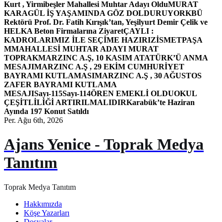
Kurt , Yirmibeşler Mahallesi Muhtar Adayı Oldu
MURAT
KARAGÜL İŞ YAŞAMINDA GÖZ DOLDURUYOR
KBÜ
Rektörü Prof. Dr. Fatih Kırışık’tan, Yeşilyurt Demir Çelik ve
HELKA Beton Firmalarına Ziyaret
ÇAYLI :
KADROLARIMIZ İLE SEÇİME HAZIRIZ
İSMETPAŞA
MMAHALLESİ MUHTAR ADAYI MURAT
TOPRAK
MARZINC A.Ş, 10 KASIM ATATÜRK’Ü ANMA
MESAJI
MARZINC A.Ş , 29 EKİM CUMHURİYET
BAYRAMI KUTLAMASI
MARZINC A.Ş , 30 AĞUSTOS
ZAFER BAYRAMI KUTLAMA
MESAJI
Sayı-115
Sayı-114
ÖREN EMEKLİ OLDU
OKUL
ÇEŞİTLİLİĞİ ARTIRILMALIDIR
Karabük’te Haziran
Ayında 197 Konut Satıldı
Per. Ağu 6th, 2026
Ajans Yenice - Toprak Medya
Tanıtım
Toprak Medya Tanıtım
Hakkımızda
Köşe Yazarları
Dosyalar