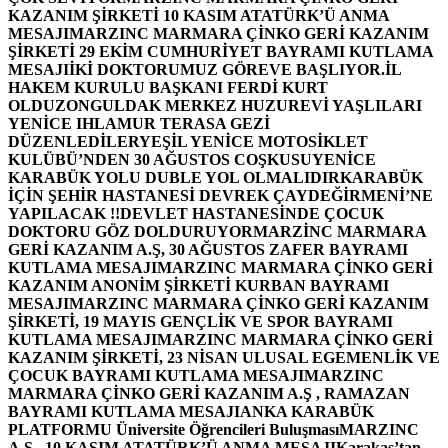
KAZANIM ŞİRKETİ 10 KASIM ATATÜRK’Ü ANMA
MESAJI
MARZINC MARMARA ÇİNKO GERİ KAZANIM
ŞİRKETİ 29 EKİM CUMHURİYET BAYRAMI KUTLAMA
MESAJI
İKİ DOKTORUMUZ GÖREVE BAŞLIYOR.
İL
HAKEM KURULU BAŞKANI FERDİ KURT
OLDU
ZONGULDAK MERKEZ HUZUREVİ YAŞLILARI
YENİCE IHLAMUR TERASA GEZİ
DÜZENLEDİLER
YEŞİL YENİCE MOTOSİKLET
KULÜBÜ’NDEN 30 AĞUSTOS COŞKUSU
YENİCE
KARABÜK YOLU DUBLE YOL OLMALIDIR
KARABÜK
İÇİN ŞEHİR HASTANESİ DEVREK ÇAYDEĞİRMENİ’NE
YAPILACAK !!
DEVLET HASTANESİNDE ÇOCUK
DOKTORU GÖZ DOLDURUYOR
MARZİNC MARMARA
GERİ KAZANIM A.Ş, 30 AĞUSTOS ZAFER BAYRAMI
KUTLAMA MESAJI
MARZINC MARMARA ÇİNKO GERİ
KAZANIM ANONİM ŞİRKETİ KURBAN BAYRAMI
MESAJI
MARZINC MARMARA ÇİNKO GERİ KAZANIM
ŞİRKETİ, 19 MAYIS GENÇLİK VE SPOR BAYRAMI
KUTLAMA MESAJI
MARZINC MARMARA ÇİNKO GERİ
KAZANIM ŞİRKETİ, 23 NİSAN ULUSAL EGEMENLİK VE
ÇOCUK BAYRAMI KUTLAMA MESAJI
MARZINC
MARMARA ÇİNKO GERİ KAZANIM A.Ş , RAMAZAN
BAYRAMI KUTLAMA MESAJI
ANKA KARABÜK
PLATFORMU Üniversite Öğrencileri Buluşması
MARZINC
A.Ş , 10 KASIM ATATÜRK’Ü ANMA MESAJI
Karakaş’tan