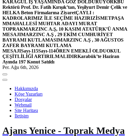
KARAGÜL İŞ YAŞAMINDA GÖZ DOLDURUYOR
KBÜ
Rektörü Prof. Dr. Fatih Kırışık’tan, Yeşilyurt Demir Çelik ve
HELKA Beton Firmalarına Ziyaret
ÇAYLI :
KADROLARIMIZ İLE SEÇİME HAZIRIZ
İSMETPAŞA
MMAHALLESİ MUHTAR ADAYI MURAT
TOPRAK
MARZINC A.Ş, 10 KASIM ATATÜRK’Ü ANMA
MESAJI
MARZINC A.Ş , 29 EKİM CUMHURİYET
BAYRAMI KUTLAMASI
MARZINC A.Ş , 30 AĞUSTOS
ZAFER BAYRAMI KUTLAMA
MESAJI
Sayı-115
Sayı-114
ÖREN EMEKLİ OLDU
OKUL
ÇEŞİTLİLİĞİ ARTIRILMALIDIR
Karabük’te Haziran
Ayında 197 Konut Satıldı
Per. Ağu 6th, 2026
Hakkımızda
Köşe Yazarları
Dosyalar
Webmail
Site Haritası
İletişim
Ajans Yenice - Toprak Medya