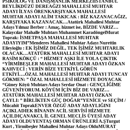
PSİKOLOG VE DANIŞMANLIK MERKEZİ
İSTANBUL
BEYLİKDÜZÜ DEREAĞZI MAHALLESİ MUHTAR
ADAYI İLYAS ÖREN
KARŞIYAKA MAHALLESİ
MUHTAR ADAYI ALİM TAKICAK : BİZ KAZANACAĞIZ,
KARŞIYAKA KAZANACAK…
Atatürk Mahallesi Muhtar
Adayı Yılmaz Berber : Amaç, hizmet ise, BİZDE VARIZ…
Kalaycılar Mahalle Muhtarı Muhammet Karadöngel
Murat
Toprak: İSMETPAŞA MAHALLESİ MUHTAR
ADAYIYIM”
Menderes Mahallesi Muhtar Adayı Nurettin
Elieyioğlu : EK İŞİMİZ DEĞİL, TEK İŞİMİZ MUHTARLIK
OLACAK…
ATATÜRK MAHALLESİ MUHTAR ADAYI
RASİM KÖKÇÜ : “ HİZMET AŞKI İLE YOLA ÇIKTIK
“
YİRMİBEŞLER MAHALLESİ MUHTAR ADAYI ÖZKAN
KAHVECİ : VERİN BİZE YETKİYİ, GÖRÜN
ETKİYİ….
ÖZAL MAHALLESİ MUHTAR ADAYI TUNCAY
GÖKMEN: ” ÖZAL MAHALLESİ HİZMETE DOYACAK
“
Güney Köyü Muhtarı Adayı Serdar Onat : GENÇLİĞİME
GÜVENİYORUM. KÖYÜM İÇİN BİZ DE VARIZ…
ATATÜRK MAHALLESİ MUHTAR ADAYI ÖZKAN
ÇAYLI: ” BİRLİKTEN GÜÇ DOĞAR”
YENİCE ve SEÇİM /
Mücahit Toprak
ENVER ÖZGÜ ADAY ADAYLIĞINI
AÇIKLADI
EK BİNANIN ACİL SERVİSİ HİZMETE
AÇILDI
ÇANAKCI, İL GENEL MECLİS ÜYESİ ADAY
ADAYI OLDU
YENTAŞ ORMAN ÜRÜNLERİ A.Ş
Turgut
Kurt , Yirmibeşler Mahallesi Muhtar Adayı Oldu
MURAT