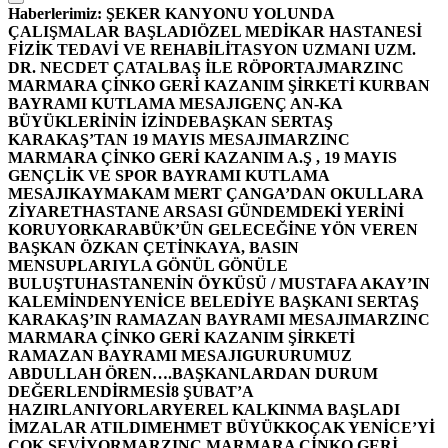
Haberlerimiz:
ŞEKER KANYONU YOLUNDA
ÇALIŞMALAR BAŞLADI
ÖZEL MEDİKAR HASTANESİ
FİZİK TEDAVİ VE REHABİLİTASYON UZMANI UZM.
DR. NECDET ÇATALBAŞ İLE RÖPORTAJ
MARZINC
MARMARA ÇİNKO GERİ KAZANIM ŞİRKETİ KURBAN
BAYRAMI KUTLAMA MESAJI
GENÇ AN-KA
BÜYÜKLERİNİN İZİNDE
BAŞKAN SERTAŞ
KARAKAŞ’TAN 19 MAYIS MESAJI
MARZINC
MARMARA ÇİNKO GERİ KAZANIM A.Ş , 19 MAYIS
GENÇLİK VE SPOR BAYRAMI KUTLAMA
MESAJI
KAYMAKAM MERT ÇANGA’DAN OKULLARA
ZİYARET
HASTANE ARSASI GÜNDEMDEKİ YERİNİ
KORUYOR
KARABÜK’ÜN GELECEĞİNE YÖN VEREN
BAŞKAN ÖZKAN ÇETİNKAYA, BASIN
MENSUPLARIYLA GÖNÜL GÖNÜLE
BULUŞTU
HASTANENİN ÖYKÜSÜ / MUSTAFA AKAY’IN
KALEMİNDEN
YENİCE BELEDİYE BAŞKANI SERTAŞ
KARAKAŞ’IN RAMAZAN BAYRAMI MESAJI
MARZINC
MARMARA ÇİNKO GERİ KAZANIM ŞİRKETİ
RAMAZAN BAYRAMI MESAJI
GURURUMUZ
ABDULLAH ÖREN….
BAŞKANLARDAN DURUM
DEĞERLENDİRMESİ
8 ŞUBAT’A
HAZIRLANIYORLAR
YEREL KALKINMA BAŞLADI
İMZALAR ATILDI
MEHMET BÜYÜKKOÇAK YENİCE’Yİ
ÇOK SEVİYOR
MARZINC MARMARA ÇİNKO GERİ