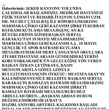
İçeriğe
atla
Haberlerimiz:
ŞEKER KANYONU YOLUNDA
ÇALIŞMALAR BAŞLADI
ÖZEL MEDİKAR HASTANESİ
FİZİK TEDAVİ VE REHABİLİTASYON UZMANI UZM.
DR. NECDET ÇATALBAŞ İLE RÖPORTAJ
MARZINC
MARMARA ÇİNKO GERİ KAZANIM ŞİRKETİ KURBAN
BAYRAMI KUTLAMA MESAJI
GENÇ AN-KA
BÜYÜKLERİNİN İZİNDE
BAŞKAN SERTAŞ
KARAKAŞ’TAN 19 MAYIS MESAJI
MARZINC
MARMARA ÇİNKO GERİ KAZANIM A.Ş , 19 MAYIS
GENÇLİK VE SPOR BAYRAMI KUTLAMA
MESAJI
KAYMAKAM MERT ÇANGA’DAN OKULLARA
ZİYARET
HASTANE ARSASI GÜNDEMDEKİ YERİNİ
KORUYOR
KARABÜK’ÜN GELECEĞİNE YÖN VEREN
BAŞKAN ÖZKAN ÇETİNKAYA, BASIN
MENSUPLARIYLA GÖNÜL GÖNÜLE
BULUŞTU
HASTANENİN ÖYKÜSÜ / MUSTAFA AKAY’IN
KALEMİNDEN
YENİCE BELEDİYE BAŞKANI SERTAŞ
KARAKAŞ’IN RAMAZAN BAYRAMI MESAJI
MARZINC
MARMARA ÇİNKO GERİ KAZANIM ŞİRKETİ
RAMAZAN BAYRAMI MESAJI
GURURUMUZ
ABDULLAH ÖREN….
BAŞKANLARDAN DURUM
DEĞERLENDİRMESİ
8 ŞUBAT’A
HAZIRLANIYORLAR
YEREL KALKINMA BAŞLADI