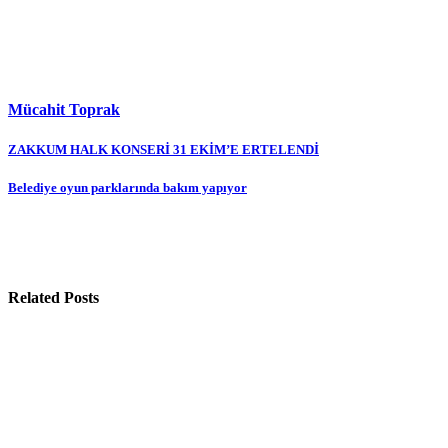
Mücahit Toprak
Yazı
ZAKKUM HALK KONSERİ 31 EKİM’E ERTELENDİ
gezinmesi
Belediye oyun parklarında bakım yapıyor
Related Posts