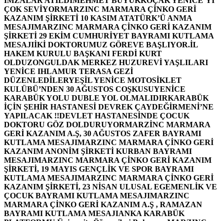
İMZALAR ATILDI
MEHMET BÜYÜKKOÇAK YENİCE’Yİ
ÇOK SEVİYOR
MARZINC MARMARA ÇİNKO GERİ
KAZANIM ŞİRKETİ 10 KASIM ATATÜRK’Ü ANMA
MESAJI
MARZINC MARMARA ÇİNKO GERİ KAZANIM
ŞİRKETİ 29 EKİM CUMHURİYET BAYRAMI KUTLAMA
MESAJI
İKİ DOKTORUMUZ GÖREVE BAŞLIYOR.
İL
HAKEM KURULU BAŞKANI FERDİ KURT
OLDU
ZONGULDAK MERKEZ HUZUREVİ YAŞLILARI
YENİCE IHLAMUR TERASA GEZİ
DÜZENLEDİLER
YEŞİL YENİCE MOTOSİKLET
KULÜBÜ’NDEN 30 AĞUSTOS COŞKUSU
YENİCE
KARABÜK YOLU DUBLE YOL OLMALIDIR
KARABÜK
İÇİN ŞEHİR HASTANESİ DEVREK ÇAYDEĞİRMENİ’NE
YAPILACAK !!
DEVLET HASTANESİNDE ÇOCUK
DOKTORU GÖZ DOLDURUYOR
MARZİNC MARMARA
GERİ KAZANIM A.Ş, 30 AĞUSTOS ZAFER BAYRAMI
KUTLAMA MESAJI
MARZINC MARMARA ÇİNKO GERİ
KAZANIM ANONİM ŞİRKETİ KURBAN BAYRAMI
MESAJI
MARZINC MARMARA ÇİNKO GERİ KAZANIM
ŞİRKETİ, 19 MAYIS GENÇLİK VE SPOR BAYRAMI
KUTLAMA MESAJI
MARZINC MARMARA ÇİNKO GERİ
KAZANIM ŞİRKETİ, 23 NİSAN ULUSAL EGEMENLİK VE
ÇOCUK BAYRAMI KUTLAMA MESAJI
MARZINC
MARMARA ÇİNKO GERİ KAZANIM A.Ş , RAMAZAN
BAYRAMI KUTLAMA MESAJI
ANKA KARABÜK