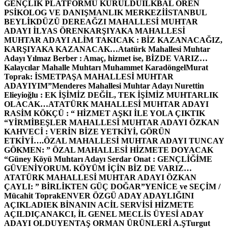
GENÇLİK PLATFORMU KURULDU
İLKBAL ÖREN
PSİKOLOG VE DANIŞMANLIK MERKEZİ
İSTANBUL
BEYLİKDÜZÜ DEREAĞZI MAHALLESİ MUHTAR
ADAYI İLYAS ÖREN
KARŞIYAKA MAHALLESİ
MUHTAR ADAYI ALİM TAKICAK : BİZ KAZANACAĞIZ,
KARŞIYAKA KAZANACAK…
Atatürk Mahallesi Muhtar
Adayı Yılmaz Berber : Amaç, hizmet ise, BİZDE VARIZ…
Kalaycılar Mahalle Muhtarı Muhammet Karadöngel
Murat
Toprak: İSMETPAŞA MAHALLESİ MUHTAR
ADAYIYIM”
Menderes Mahallesi Muhtar Adayı Nurettin
Elieyioğlu : EK İŞİMİZ DEĞİL, TEK İŞİMİZ MUHTARLIK
OLACAK…
ATATÜRK MAHALLESİ MUHTAR ADAYI
RASİM KÖKÇÜ : “ HİZMET AŞKI İLE YOLA ÇIKTIK
“
YİRMİBEŞLER MAHALLESİ MUHTAR ADAYI ÖZKAN
KAHVECİ : VERİN BİZE YETKİYİ, GÖRÜN
ETKİYİ….
ÖZAL MAHALLESİ MUHTAR ADAYI TUNCAY
GÖKMEN: ” ÖZAL MAHALLESİ HİZMETE DOYACAK
“
Güney Köyü Muhtarı Adayı Serdar Onat : GENÇLİĞİME
GÜVENİYORUM. KÖYÜM İÇİN BİZ DE VARIZ…
ATATÜRK MAHALLESİ MUHTAR ADAYI ÖZKAN
ÇAYLI: ” BİRLİKTEN GÜÇ DOĞAR”
YENİCE ve SEÇİM /
Mücahit Toprak
ENVER ÖZGÜ ADAY ADAYLIĞINI
AÇIKLADI
EK BİNANIN ACİL SERVİSİ HİZMETE
AÇILDI
ÇANAKCI, İL GENEL MECLİS ÜYESİ ADAY
ADAYI OLDU
YENTAŞ ORMAN ÜRÜNLERİ A.Ş
Turgut