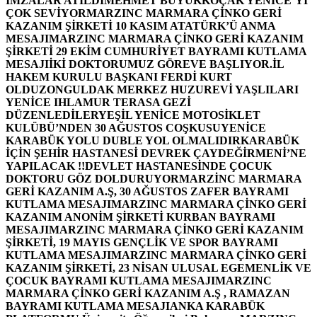
İMZALAR ATILDI
MEHMET BÜYÜKKOÇAK YENİCE’Yİ
ÇOK SEVİYOR
MARZINC MARMARA ÇİNKO GERİ
KAZANIM ŞİRKETİ 10 KASIM ATATÜRK’Ü ANMA
MESAJI
MARZINC MARMARA ÇİNKO GERİ KAZANIM
ŞİRKETİ 29 EKİM CUMHURİYET BAYRAMI KUTLAMA
MESAJI
İKİ DOKTORUMUZ GÖREVE BAŞLIYOR.
İL
HAKEM KURULU BAŞKANI FERDİ KURT
OLDU
ZONGULDAK MERKEZ HUZUREVİ YAŞLILARI
YENİCE IHLAMUR TERASA GEZİ
DÜZENLEDİLER
YEŞİL YENİCE MOTOSİKLET
KULÜBÜ’NDEN 30 AĞUSTOS COŞKUSU
YENİCE
KARABÜK YOLU DUBLE YOL OLMALIDIR
KARABÜK
İÇİN ŞEHİR HASTANESİ DEVREK ÇAYDEĞİRMENİ’NE
YAPILACAK !!
DEVLET HASTANESİNDE ÇOCUK
DOKTORU GÖZ DOLDURUYOR
MARZİNC MARMARA
GERİ KAZANIM A.Ş, 30 AĞUSTOS ZAFER BAYRAMI
KUTLAMA MESAJI
MARZINC MARMARA ÇİNKO GERİ
KAZANIM ANONİM ŞİRKETİ KURBAN BAYRAMI
MESAJI
MARZINC MARMARA ÇİNKO GERİ KAZANIM
ŞİRKETİ, 19 MAYIS GENÇLİK VE SPOR BAYRAMI
KUTLAMA MESAJI
MARZINC MARMARA ÇİNKO GERİ
KAZANIM ŞİRKETİ, 23 NİSAN ULUSAL EGEMENLİK VE
ÇOCUK BAYRAMI KUTLAMA MESAJI
MARZINC
MARMARA ÇİNKO GERİ KAZANIM A.Ş , RAMAZAN
BAYRAMI KUTLAMA MESAJI
ANKA KARABÜK