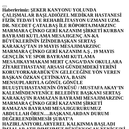
İçeriğe
atla
Haberlerimiz:
ŞEKER KANYONU YOLUNDA
ÇALIŞMALAR BAŞLADI
ÖZEL MEDİKAR HASTANESİ
FİZİK TEDAVİ VE REHABİLİTASYON UZMANI UZM.
DR. NECDET ÇATALBAŞ İLE RÖPORTAJ
MARZINC
MARMARA ÇİNKO GERİ KAZANIM ŞİRKETİ KURBAN
BAYRAMI KUTLAMA MESAJI
GENÇ AN-KA
BÜYÜKLERİNİN İZİNDE
BAŞKAN SERTAŞ
KARAKAŞ’TAN 19 MAYIS MESAJI
MARZINC
MARMARA ÇİNKO GERİ KAZANIM A.Ş , 19 MAYIS
GENÇLİK VE SPOR BAYRAMI KUTLAMA
MESAJI
KAYMAKAM MERT ÇANGA’DAN OKULLARA
ZİYARET
HASTANE ARSASI GÜNDEMDEKİ YERİNİ
KORUYOR
KARABÜK’ÜN GELECEĞİNE YÖN VEREN
BAŞKAN ÖZKAN ÇETİNKAYA, BASIN
MENSUPLARIYLA GÖNÜL GÖNÜLE
BULUŞTU
HASTANENİN ÖYKÜSÜ / MUSTAFA AKAY’IN
KALEMİNDEN
YENİCE BELEDİYE BAŞKANI SERTAŞ
KARAKAŞ’IN RAMAZAN BAYRAMI MESAJI
MARZINC
MARMARA ÇİNKO GERİ KAZANIM ŞİRKETİ
RAMAZAN BAYRAMI MESAJI
GURURUMUZ
ABDULLAH ÖREN….
BAŞKANLARDAN DURUM
DEĞERLENDİRMESİ
8 ŞUBAT’A
HAZIRLANIYORLAR
YEREL KALKINMA BAŞLADI