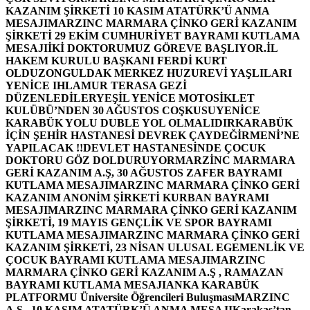
KAZANIM ŞİRKETİ 10 KASIM ATATÜRK’Ü ANMA
MESAJI
MARZINC MARMARA ÇİNKO GERİ KAZANIM
ŞİRKETİ 29 EKİM CUMHURİYET BAYRAMI KUTLAMA
MESAJI
İKİ DOKTORUMUZ GÖREVE BAŞLIYOR.
İL
HAKEM KURULU BAŞKANI FERDİ KURT
OLDU
ZONGULDAK MERKEZ HUZUREVİ YAŞLILARI
YENİCE IHLAMUR TERASA GEZİ
DÜZENLEDİLER
YEŞİL YENİCE MOTOSİKLET
KULÜBÜ’NDEN 30 AĞUSTOS COŞKUSU
YENİCE
KARABÜK YOLU DUBLE YOL OLMALIDIR
KARABÜK
İÇİN ŞEHİR HASTANESİ DEVREK ÇAYDEĞİRMENİ’NE
YAPILACAK !!
DEVLET HASTANESİNDE ÇOCUK
DOKTORU GÖZ DOLDURUYOR
MARZİNC MARMARA
GERİ KAZANIM A.Ş, 30 AĞUSTOS ZAFER BAYRAMI
KUTLAMA MESAJI
MARZINC MARMARA ÇİNKO GERİ
KAZANIM ANONİM ŞİRKETİ KURBAN BAYRAMI
MESAJI
MARZINC MARMARA ÇİNKO GERİ KAZANIM
ŞİRKETİ, 19 MAYIS GENÇLİK VE SPOR BAYRAMI
KUTLAMA MESAJI
MARZINC MARMARA ÇİNKO GERİ
KAZANIM ŞİRKETİ, 23 NİSAN ULUSAL EGEMENLİK VE
ÇOCUK BAYRAMI KUTLAMA MESAJI
MARZINC
MARMARA ÇİNKO GERİ KAZANIM A.Ş , RAMAZAN
BAYRAMI KUTLAMA MESAJI
ANKA KARABÜK
PLATFORMU Üniversite Öğrencileri Buluşması
MARZINC
A.Ş , 10 KASIM ATATÜRK’Ü ANMA MESAJI
Karakaş’tan