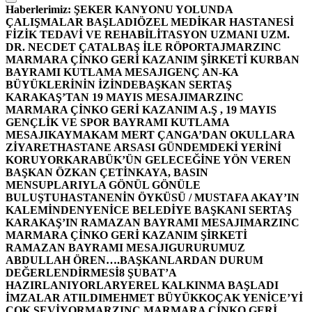
Haberlerimiz:
ŞEKER KANYONU YOLUNDA
ÇALIŞMALAR BAŞLADI
ÖZEL MEDİKAR HASTANESİ
FİZİK TEDAVİ VE REHABİLİTASYON UZMANI UZM.
DR. NECDET ÇATALBAŞ İLE RÖPORTAJ
MARZINC
MARMARA ÇİNKO GERİ KAZANIM ŞİRKETİ KURBAN
BAYRAMI KUTLAMA MESAJI
GENÇ AN-KA
BÜYÜKLERİNİN İZİNDE
BAŞKAN SERTAŞ
KARAKAŞ’TAN 19 MAYIS MESAJI
MARZINC
MARMARA ÇİNKO GERİ KAZANIM A.Ş , 19 MAYIS
GENÇLİK VE SPOR BAYRAMI KUTLAMA
MESAJI
KAYMAKAM MERT ÇANGA’DAN OKULLARA
ZİYARET
HASTANE ARSASI GÜNDEMDEKİ YERİNİ
KORUYOR
KARABÜK’ÜN GELECEĞİNE YÖN VEREN
BAŞKAN ÖZKAN ÇETİNKAYA, BASIN
MENSUPLARIYLA GÖNÜL GÖNÜLE
BULUŞTU
HASTANENİN ÖYKÜSÜ / MUSTAFA AKAY’IN
KALEMİNDEN
YENİCE BELEDİYE BAŞKANI SERTAŞ
KARAKAŞ’IN RAMAZAN BAYRAMI MESAJI
MARZINC
MARMARA ÇİNKO GERİ KAZANIM ŞİRKETİ
RAMAZAN BAYRAMI MESAJI
GURURUMUZ
ABDULLAH ÖREN….
BAŞKANLARDAN DURUM
DEĞERLENDİRMESİ
8 ŞUBAT’A
HAZIRLANIYORLAR
YEREL KALKINMA BAŞLADI
İMZALAR ATILDI
MEHMET BÜYÜKKOÇAK YENİCE’Yİ
ÇOK SEVİYOR
MARZINC MARMARA ÇİNKO GERİ