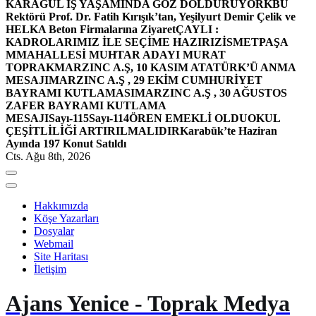
KARAGÜL İŞ YAŞAMINDA GÖZ DOLDURUYOR
KBÜ
Rektörü Prof. Dr. Fatih Kırışık’tan, Yeşilyurt Demir Çelik ve
HELKA Beton Firmalarına Ziyaret
ÇAYLI :
KADROLARIMIZ İLE SEÇİME HAZIRIZ
İSMETPAŞA
MMAHALLESİ MUHTAR ADAYI MURAT
TOPRAK
MARZINC A.Ş, 10 KASIM ATATÜRK’Ü ANMA
MESAJI
MARZINC A.Ş , 29 EKİM CUMHURİYET
BAYRAMI KUTLAMASI
MARZINC A.Ş , 30 AĞUSTOS
ZAFER BAYRAMI KUTLAMA
MESAJI
Sayı-115
Sayı-114
ÖREN EMEKLİ OLDU
OKUL
ÇEŞİTLİLİĞİ ARTIRILMALIDIR
Karabük’te Haziran
Ayında 197 Konut Satıldı
Cts. Ağu 8th, 2026
Hakkımızda
Köşe Yazarları
Dosyalar
Webmail
Site Haritası
İletişim
Ajans Yenice - Toprak Medya