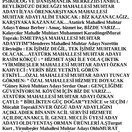
PSİKOLOG VE DANIŞMANLIK MERKEZİ
İSTANBUL
BEYLİKDÜZÜ DEREAĞZI MAHALLESİ MUHTAR
ADAYI İLYAS ÖREN
KARŞIYAKA MAHALLESİ
MUHTAR ADAYI ALİM TAKICAK : BİZ KAZANACAĞIZ,
KARŞIYAKA KAZANACAK…
Atatürk Mahallesi Muhtar
Adayı Yılmaz Berber : Amaç, hizmet ise, BİZDE VARIZ…
Kalaycılar Mahalle Muhtarı Muhammet Karadöngel
Murat
Toprak: İSMETPAŞA MAHALLESİ MUHTAR
ADAYIYIM”
Menderes Mahallesi Muhtar Adayı Nurettin
Elieyioğlu : EK İŞİMİZ DEĞİL, TEK İŞİMİZ MUHTARLIK
OLACAK…
ATATÜRK MAHALLESİ MUHTAR ADAYI
RASİM KÖKÇÜ : “ HİZMET AŞKI İLE YOLA ÇIKTIK
“
YİRMİBEŞLER MAHALLESİ MUHTAR ADAYI ÖZKAN
KAHVECİ : VERİN BİZE YETKİYİ, GÖRÜN
ETKİYİ….
ÖZAL MAHALLESİ MUHTAR ADAYI TUNCAY
GÖKMEN: ” ÖZAL MAHALLESİ HİZMETE DOYACAK
“
Güney Köyü Muhtarı Adayı Serdar Onat : GENÇLİĞİME
GÜVENİYORUM. KÖYÜM İÇİN BİZ DE VARIZ…
ATATÜRK MAHALLESİ MUHTAR ADAYI ÖZKAN
ÇAYLI: ” BİRLİKTEN GÜÇ DOĞAR”
YENİCE ve SEÇİM /
Mücahit Toprak
ENVER ÖZGÜ ADAY ADAYLIĞINI
AÇIKLADI
EK BİNANIN ACİL SERVİSİ HİZMETE
AÇILDI
ÇANAKCI, İL GENEL MECLİS ÜYESİ ADAY
ADAYI OLDU
YENTAŞ ORMAN ÜRÜNLERİ A.Ş
Turgut
Kurt , Yirmibeşler Mahallesi Muhtar Adayı Oldu
MURAT