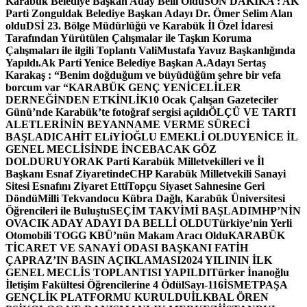
Karabük Belediye Başkan Aday Belli Oldu
SON DAKİKA : AK
Parti Zonguldak Belediye Başkan Adayı Dr. Ömer Selim Alan
oldu
DSİ 23. Bölge Müdürlüğü ve Karabük İl Özel İdaresi
Tarafından Yürütülen Çalışmalar ile Taşkın Koruma
Çalışmaları ile ilgili Toplantı ValiMustafa Yavuz Başkanlığında
Yapıldı.
Ak Parti Yenice Belediye Başkan A.Adayı Sertaş
Karakaş : “Benim doğduğum ve büyüdüğüm şehre bir vefa
borcum var “
KARABÜK GENÇ YENİCELİLER
DERNEĞİNDEN ETKİNLİK
10 Ocak Çalışan Gazeteciler
Günü’nde Karabük’te fotoğraf sergisi açıldı
ÖLÇÜ VE TARTI
ALETLERİNİN BEYANNAME VERME SÜRECİ
BAŞLADI
CAHİT ELiYİOĞLU EMEKLİ OLDU
YENİCE İL
GENEL MECLİSİNDE İNCEBACAK GÖZ
DOLDURUYOR
AK Parti Karabük Milletvekilleri ve İl
Başkanı Esnaf Ziyaretinde
CHP Karabük Milletvekili Sanayi
Sitesi Esnafını Ziyaret Etti
Topçu Siyaset Sahnesine Geri
Döndü
Milli Tekvandocu Kübra Dağlı, Karabük Üniversitesi
Öğrencileri ile Buluştu
SEÇİM TAKVİMİ BAŞLADI
MHP’NİN
OVACIK ADAY ADAYI DA BELLİ OLDU
Türkiye’nin Yerli
Otomobili TOGG KBÜ’nün Makam Aracı Oldu
KARABÜK
TİCARET VE SANAYİ ODASI BAŞKANI FATİH
ÇAPRAZ’IN BASIN AÇIKLAMASI
2024 YILININ İLK
GENEL MECLİS TOPLANTISI YAPILDI
Türker İnanoğlu
İletişim Fakültesi Öğrencilerine 4 Ödül
Sayı-116
İSMETPAŞA
GENÇLİK PLATFORMU KURULDU
İLKBAL ÖREN