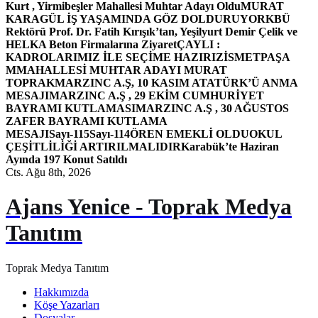
Kurt , Yirmibeşler Mahallesi Muhtar Adayı Oldu
MURAT
KARAGÜL İŞ YAŞAMINDA GÖZ DOLDURUYOR
KBÜ
Rektörü Prof. Dr. Fatih Kırışık’tan, Yeşilyurt Demir Çelik ve
HELKA Beton Firmalarına Ziyaret
ÇAYLI :
KADROLARIMIZ İLE SEÇİME HAZIRIZ
İSMETPAŞA
MMAHALLESİ MUHTAR ADAYI MURAT
TOPRAK
MARZINC A.Ş, 10 KASIM ATATÜRK’Ü ANMA
MESAJI
MARZINC A.Ş , 29 EKİM CUMHURİYET
BAYRAMI KUTLAMASI
MARZINC A.Ş , 30 AĞUSTOS
ZAFER BAYRAMI KUTLAMA
MESAJI
Sayı-115
Sayı-114
ÖREN EMEKLİ OLDU
OKUL
ÇEŞİTLİLİĞİ ARTIRILMALIDIR
Karabük’te Haziran
Ayında 197 Konut Satıldı
Cts. Ağu 8th, 2026
Ajans Yenice - Toprak Medya
Tanıtım
Toprak Medya Tanıtım
Hakkımızda
Köşe Yazarları
Dosyalar