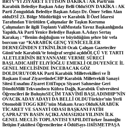
BRTV’Yİ ZİYARET ETTİ
SON DAKİKA : AK Parti’nin
Karabük Belediye Başkan Aday Belli Oldu
SON DAKİKA : AK
Parti Zonguldak Belediye Başkan Adayı Dr. Ömer Selim Alan
oldu
DSİ 23. Bölge Müdürlüğü ve Karabük İl Özel İdaresi
Tarafından Yürütülen Çalışmalar ile Taşkın Koruma
Çalışmaları ile ilgili Toplantı ValiMustafa Yavuz Başkanlığında
Yapıldı.
Ak Parti Yenice Belediye Başkan A.Adayı Sertaş
Karakaş : “Benim doğduğum ve büyüdüğüm şehre bir vefa
borcum var “
KARABÜK GENÇ YENİCELİLER
DERNEĞİNDEN ETKİNLİK
10 Ocak Çalışan Gazeteciler
Günü’nde Karabük’te fotoğraf sergisi açıldı
ÖLÇÜ VE TARTI
ALETLERİNİN BEYANNAME VERME SÜRECİ
BAŞLADI
CAHİT ELiYİOĞLU EMEKLİ OLDU
YENİCE İL
GENEL MECLİSİNDE İNCEBACAK GÖZ
DOLDURUYOR
AK Parti Karabük Milletvekilleri ve İl
Başkanı Esnaf Ziyaretinde
CHP Karabük Milletvekili Sanayi
Sitesi Esnafını Ziyaret Etti
Topçu Siyaset Sahnesine Geri
Döndü
Milli Tekvandocu Kübra Dağlı, Karabük Üniversitesi
Öğrencileri ile Buluştu
SEÇİM TAKVİMİ BAŞLADI
MHP’NİN
OVACIK ADAY ADAYI DA BELLİ OLDU
Türkiye’nin Yerli
Otomobili TOGG KBÜ’nün Makam Aracı Oldu
KARABÜK
TİCARET VE SANAYİ ODASI BAŞKANI FATİH
ÇAPRAZ’IN BASIN AÇIKLAMASI
2024 YILININ İLK
GENEL MECLİS TOPLANTISI YAPILDI
Türker İnanoğlu
İletişim Fakültesi Öğrencilerine 4 Ödül
Sayı-116
İSMETPAŞA