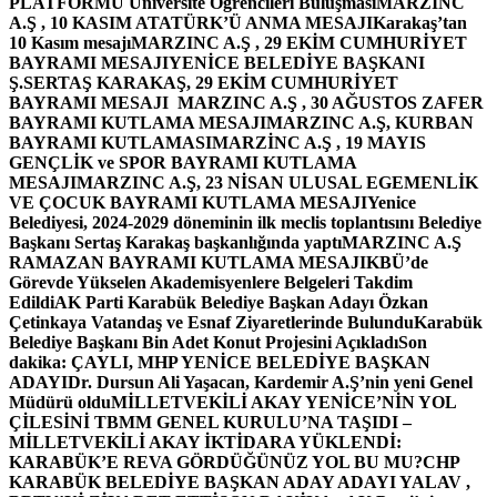
PLATFORMU Üniversite Öğrencileri Buluşması
MARZINC
A.Ş , 10 KASIM ATATÜRK’Ü ANMA MESAJI
Karakaş’tan
10 Kasım mesajı
MARZINC A.Ş , 29 EKİM CUMHURİYET
BAYRAMI MESAJI
YENİCE BELEDİYE BAŞKANI
Ş.SERTAŞ KARAKAŞ, 29 EKİM CUMHURİYET
BAYRAMI MESAJI
MARZINC A.Ş , 30 AĞUSTOS ZAFER
BAYRAMI KUTLAMA MESAJI
MARZINC A.Ş, KURBAN
BAYRAMI KUTLAMASI
MARZİNC A.Ş , 19 MAYIS
GENÇLİK ve SPOR BAYRAMI KUTLAMA
MESAJI
MARZINC A.Ş, 23 NİSAN ULUSAL EGEMENLİK
VE ÇOCUK BAYRAMI KUTLAMA MESAJI
Yenice
Belediyesi, 2024-2029 döneminin ilk meclis toplantısını Belediye
Başkanı Sertaş Karakaş başkanlığında yaptı
MARZINC A.Ş
RAMAZAN BAYRAMI KUTLAMA MESAJI
KBÜ’de
Görevde Yükselen Akademisyenlere Belgeleri Takdim
Edildi
AK Parti Karabük Belediye Başkan Adayı Özkan
Çetinkaya Vatandaş ve Esnaf Ziyaretlerinde Bulundu
Karabük
Belediye Başkanı Bin Adet Konut Projesini Açıkladı
Son
dakika: ÇAYLI, MHP YENİCE BELEDİYE BAŞKAN
ADAYI
Dr. Dursun Ali Yaşacan, Kardemir A.Ş’nin yeni Genel
Müdürü oldu
MİLLETVEKİLİ AKAY YENİCE’NİN YOL
ÇİLESİNİ TBMM GENEL KURULU’NA TAŞIDI –
MİLLETVEKİLİ AKAY İKTİDARA YÜKLENDİ:
KARABÜK’E REVA GÖRDÜĞÜNÜZ YOL BU MU?
CHP
KARABÜK BELEDİYE BAŞKAN ADAY ADAYI YALAV ,