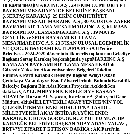
10 Kasım mesajı
MARZINC A.Ş , 29 EKİM CUMHURİYET
BAYRAMI MESAJI
YENİCE BELEDİYE BAŞKANI
Ş.SERTAŞ KARAKAŞ, 29 EKİM CUMHURİYET
BAYRAMI MESAJI
MARZINC A.Ş , 30 AĞUSTOS ZAFER
BAYRAMI KUTLAMA MESAJI
MARZINC A.Ş, KURBAN
BAYRAMI KUTLAMASI
MARZİNC A.Ş , 19 MAYIS
GENÇLİK ve SPOR BAYRAMI KUTLAMA
MESAJI
MARZINC A.Ş, 23 NİSAN ULUSAL EGEMENLİK
VE ÇOCUK BAYRAMI KUTLAMA MESAJI
Yenice
Belediyesi, 2024-2029 döneminin ilk meclis toplantısını Belediye
Başkanı Sertaş Karakaş başkanlığında yaptı
MARZINC A.Ş
RAMAZAN BAYRAMI KUTLAMA MESAJI
KBÜ’de
Görevde Yükselen Akademisyenlere Belgeleri Takdim
Edildi
AK Parti Karabük Belediye Başkan Adayı Özkan
Çetinkaya Vatandaş ve Esnaf Ziyaretlerinde Bulundu
Karabük
Belediye Başkanı Bin Adet Konut Projesini Açıkladı
Son
dakika: ÇAYLI, MHP YENİCE BELEDİYE BAŞKAN
ADAYI
Dr. Dursun Ali Yaşacan, Kardemir A.Ş’nin yeni Genel
Müdürü oldu
MİLLETVEKİLİ AKAY YENİCE’NİN YOL
ÇİLESİNİ TBMM GENEL KURULU’NA TAŞIDI –
MİLLETVEKİLİ AKAY İKTİDARA YÜKLENDİ:
KARABÜK’E REVA GÖRDÜĞÜNÜZ YOL BU MU?
CHP
KARABÜK BELEDİYE BAŞKAN ADAY ADAYI YALAV ,
BRTV’Yİ ZİYARET ETTİ
SON DAKİKA : AK Parti’nin