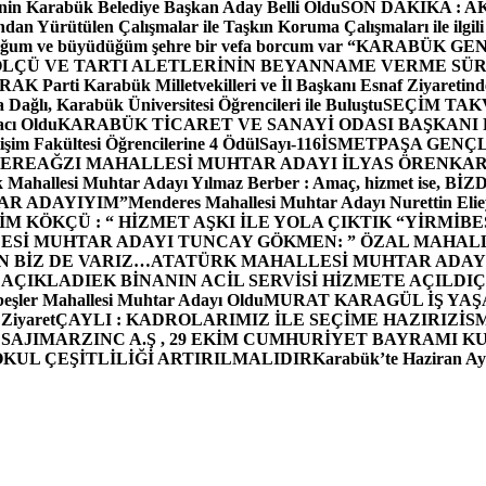
in Karabük Belediye Başkan Aday Belli Oldu
SON DAKİKA : AK P
dan Yürütülen Çalışmalar ile Taşkın Koruma Çalışmaları ile ilgili
uğum ve büyüdüğüm şehre bir vefa borcum var “
KARABÜK GEN
ÖLÇÜ VE TARTI ALETLERİNİN BEYANNAME VERME SÜR
OR
AK Parti Karabük Milletvekilleri ve İl Başkanı Esnaf Ziyaretind
Dağlı, Karabük Üniversitesi Öğrencileri ile Buluştu
SEÇİM TAK
cı Oldu
KARABÜK TİCARET VE SANAYİ ODASI BAŞKANI 
işim Fakültesi Öğrencilerine 4 Ödül
Sayı-116
İSMETPAŞA GENÇ
DEREAĞZI MAHALLESİ MUHTAR ADAYI İLYAS ÖREN
KAR
k Mahallesi Muhtar Adayı Yılmaz Berber : Amaç, hizmet ise, 
TAR ADAYIYIM”
Menderes Mahallesi Muhtar Adayı Nurettin 
 KÖKÇÜ : “ HİZMET AŞKI İLE YOLA ÇIKTIK “
YİRMİBE
ESİ MUHTAR ADAYI TUNCAY GÖKMEN: ” ÖZAL MAHALL
N BİZ DE VARIZ…
ATATÜRK MAHALLESİ MUHTAR ADAYI
 AÇIKLADI
EK BİNANIN ACİL SERVİSİ HİZMETE AÇILDI
Ç
beşler Mahallesi Muhtar Adayı Oldu
MURAT KARAGÜL İŞ YA
 Ziyaret
ÇAYLI : KADROLARIMIZ İLE SEÇİME HAZIRIZ
İS
SAJI
MARZINC A.Ş , 29 EKİM CUMHURİYET BAYRAMI K
OKUL ÇEŞİTLİLİĞİ ARTIRILMALIDIR
Karabük’te Haziran Ayı