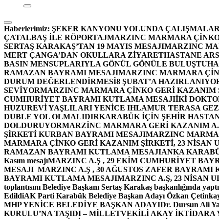
Haberlerimiz:
ŞEKER KANYONU YOLUNDA ÇALIŞMALAR
ÇATALBAŞ İLE RÖPORTAJ
MARZINC MARMARA ÇİNKO 
SERTAŞ KARAKAŞ’TAN 19 MAYIS MESAJI
MARZINC MAR
MERT ÇANGA’DAN OKULLARA ZİYARET
HASTANE ARS
BASIN MENSUPLARIYLA GÖNÜL GÖNÜLE BULUŞTU
HA
RAMAZAN BAYRAMI MESAJI
MARZINC MARMARA ÇİNK
DURUM DEĞERLENDİRMESİ
8 ŞUBAT’A HAZIRLANIYO
SEVİYOR
MARZINC MARMARA ÇİNKO GERİ KAZANIM Ş
CUMHURİYET BAYRAMI KUTLAMA MESAJI
İKİ DOKT
HUZUREVİ YAŞLILARI YENİCE IHLAMUR TERASA GE
DUBLE YOL OLMALIDIR
KARABÜK İÇİN ŞEHİR HASTAN
DOLDURUYOR
MARZİNC MARMARA GERİ KAZANIM A.Ş
ŞİRKETİ KURBAN BAYRAMI MESAJI
MARZINC MARMARA
MARMARA ÇİNKO GERİ KAZANIM ŞİRKETİ, 23 NİSAN
RAMAZAN BAYRAMI KUTLAMA MESAJI
ANKA KARABÜK 
Kasım mesajı
MARZINC A.Ş , 29 EKİM CUMHURİYET BAY
MESAJI
MARZINC A.Ş , 30 AĞUSTOS ZAFER BAYRAMI
BAYRAMI KUTLAMA MESAJI
MARZINC A.Ş, 23 NİSAN
toplantısını Belediye Başkanı Sertaş Karakaş başkanlığında yaptı
Edildi
AK Parti Karabük Belediye Başkan Adayı Özkan Çetinkay
MHP YENİCE BELEDİYE BAŞKAN ADAYI
Dr. Dursun Ali Y
KURULU’NA TAŞIDI – MİLLETVEKİLİ AKAY İKTİDAR