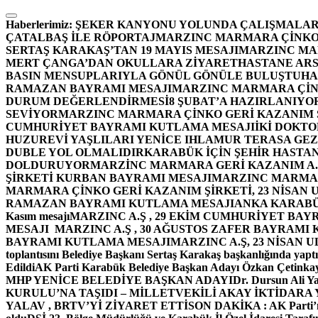
İçeriğe
atla
Haberlerimiz:
ŞEKER KANYONU YOLUNDA ÇALIŞMALAR
ÇATALBAŞ İLE RÖPORTAJ
MARZINC MARMARA ÇİNKO 
SERTAŞ KARAKAŞ’TAN 19 MAYIS MESAJI
MARZINC MAR
MERT ÇANGA’DAN OKULLARA ZİYARET
HASTANE ARS
BASIN MENSUPLARIYLA GÖNÜL GÖNÜLE BULUŞTU
HA
RAMAZAN BAYRAMI MESAJI
MARZINC MARMARA ÇİNK
DURUM DEĞERLENDİRMESİ
8 ŞUBAT’A HAZIRLANIYO
SEVİYOR
MARZINC MARMARA ÇİNKO GERİ KAZANIM Ş
CUMHURİYET BAYRAMI KUTLAMA MESAJI
İKİ DOKT
HUZUREVİ YAŞLILARI YENİCE IHLAMUR TERASA GE
DUBLE YOL OLMALIDIR
KARABÜK İÇİN ŞEHİR HASTAN
DOLDURUYOR
MARZİNC MARMARA GERİ KAZANIM A.Ş
ŞİRKETİ KURBAN BAYRAMI MESAJI
MARZINC MARMARA
MARMARA ÇİNKO GERİ KAZANIM ŞİRKETİ, 23 NİSAN
RAMAZAN BAYRAMI KUTLAMA MESAJI
ANKA KARABÜK 
Kasım mesajı
MARZINC A.Ş , 29 EKİM CUMHURİYET BAY
MESAJI
MARZINC A.Ş , 30 AĞUSTOS ZAFER BAYRAMI
BAYRAMI KUTLAMA MESAJI
MARZINC A.Ş, 23 NİSAN
toplantısını Belediye Başkanı Sertaş Karakaş başkanlığında yaptı
Edildi
AK Parti Karabük Belediye Başkan Adayı Özkan Çetinkay
MHP YENİCE BELEDİYE BAŞKAN ADAYI
Dr. Dursun Ali Y
KURULU’NA TAŞIDI – MİLLETVEKİLİ AKAY İKTİDAR
YALAV , BRTV’Yİ ZİYARET ETTİ
SON DAKİKA : AK Parti’n