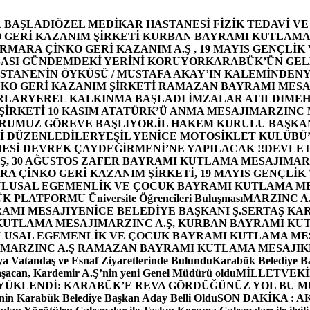
 BAŞLADI
ÖZEL MEDİKAR HASTANESİ FİZİK TEDAVİ V
GERİ KAZANIM ŞİRKETİ KURBAN BAYRAMI KUTLAMA
MARA ÇİNKO GERİ KAZANIM A.Ş , 19 MAYIS GENÇLİK
ASI GÜNDEMDEKİ YERİNİ KORUYOR
KARABÜK’ÜN GEL
STANENİN ÖYKÜSÜ / MUSTAFA AKAY’IN KALEMİNDEN
Y
O GERİ KAZANIM ŞİRKETİ RAMAZAN BAYRAMI MESA
RLAR
YEREL KALKINMA BAŞLADI İMZALAR ATILDI
MEH
İRKETİ 10 KASIM ATATÜRK’Ü ANMA MESAJI
MARZINC 
ORUMUZ GÖREVE BAŞLIYOR.
İL HAKEM KURULU BAŞKAN
Zİ DÜZENLEDİLER
YEŞİL YENİCE MOTOSİKLET KULÜBÜ
ESİ DEVREK ÇAYDEĞİRMENİ’NE YAPILACAK !!
DEVLET
, 30 AĞUSTOS ZAFER BAYRAMI KUTLAMA MESAJI
MAR
 ÇİNKO GERİ KAZANIM ŞİRKETİ, 19 MAYIS GENÇLİK
 ULUSAL EGEMENLİK VE ÇOCUK BAYRAMI KUTLAMA M
PLATFORMU Üniversite Öğrencileri Buluşması
MARZINC A.
RAMI MESAJI
YENİCE BELEDİYE BAŞKANI Ş.SERTAŞ KA
 KUTLAMA MESAJI
MARZINC A.Ş, KURBAN BAYRAMI KU
 ULUSAL EGEMENLİK VE ÇOCUK BAYRAMI KUTLAMA ME
MARZINC A.Ş RAMAZAN BAYRAMI KUTLAMA MESAJI
K
a Vatandaş ve Esnaf Ziyaretlerinde Bulundu
Karabük Belediye Ba
aşacan, Kardemir A.Ş’nin yeni Genel Müdürü oldu
MİLLETVEKİL
A YÜKLENDİ: KARABÜK’E REVA GÖRDÜĞÜNÜZ YOL BU M
in Karabük Belediye Başkan Aday Belli Oldu
SON DAKİKA : AK P