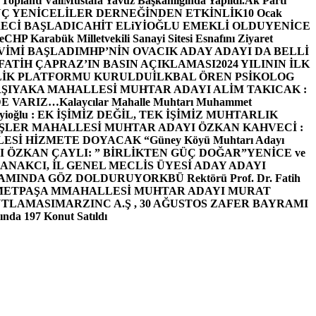
 Toplantı ValiMustafa Yavuz Başkanlığında Yapıldı.
Ak Parti
Ç YENİCELİLER DERNEĞİNDEN ETKİNLİK
10 Ocak
ECİ BAŞLADI
CAHİT ELiYİOĞLU EMEKLİ OLDU
YENİCE
e
CHP Karabük Milletvekili Sanayi Sitesi Esnafını Ziyaret
VİMİ BAŞLADI
MHP’NİN OVACIK ADAY ADAYI DA BELLİ
FATİH ÇAPRAZ’IN BASIN AÇIKLAMASI
2024 YILININ İLK
LİK PLATFORMU KURULDU
İLKBAL ÖREN PSİKOLOG
ŞIYAKA MAHALLESİ MUHTAR ADAYI ALİM TAKICAK :
BİZDE VARIZ…
Kalaycılar Mahalle Muhtarı Muhammet
Elieyioğlu : EK İŞİMİZ DEĞİL, TEK İŞİMİZ MUHTARLIK
ŞLER MAHALLESİ MUHTAR ADAYI ÖZKAN KAHVECİ :
ESİ HİZMETE DOYACAK “
Güney Köyü Muhtarı Adayı
 ÖZKAN ÇAYLI: ” BİRLİKTEN GÜÇ DOĞAR”
YENİCE ve
ANAKCI, İL GENEL MECLİS ÜYESİ ADAY ADAYI
ŞAMINDA GÖZ DOLDURUYOR
KBÜ Rektörü Prof. Dr. Fatih
METPAŞA MMAHALLESİ MUHTAR ADAYI MURAT
UTLAMASI
MARZINC A.Ş , 30 AĞUSTOS ZAFER BAYRAMI
nda 197 Konut Satıldı