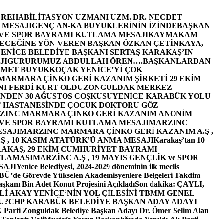
E REHABİLİTASYON UZMANI UZM. DR. NECDET
 MESAJI
GENÇ AN-KA BÜYÜKLERİNİN İZİNDE
BAŞKAN
 VE SPOR BAYRAMI KUTLAMA MESAJI
KAYMAKAM
ECEĞİNE YÖN VEREN BAŞKAN ÖZKAN ÇETİNKAYA,
ENİCE BELEDİYE BAŞKANI SERTAŞ KARAKAŞ’IN
JI
GURURUMUZ ABDULLAH ÖREN….
BAŞKANLARDAN
MET BÜYÜKKOÇAK YENİCE’Yİ ÇOK
MARMARA ÇİNKO GERİ KAZANIM ŞİRKETİ 29 EKİM
I FERDİ KURT OLDU
ZONGULDAK MERKEZ
’NDEN 30 AĞUSTOS COŞKUSU
YENİCE KARABÜK YOLU
 HASTANESİNDE ÇOCUK DOKTORU GÖZ
ZINC MARMARA ÇİNKO GERİ KAZANIM ANONİM
 VE SPOR BAYRAMI KUTLAMA MESAJI
MARZINC
ESAJI
MARZINC MARMARA ÇİNKO GERİ KAZANIM A.Ş ,
Ş , 10 KASIM ATATÜRK’Ü ANMA MESAJI
Karakaş’tan 10
RAKAŞ, 29 EKİM CUMHURİYET BAYRAMI
TLAMASI
MARZİNC A.Ş , 19 MAYIS GENÇLİK ve SPOR
SAJI
Yenice Belediyesi, 2024-2029 döneminin ilk meclis
BÜ’de Görevde Yükselen Akademisyenlere Belgeleri Takdim
şkanı Bin Adet Konut Projesini Açıkladı
Son dakika: ÇAYLI,
İ AKAY YENİCE’NİN YOL ÇİLESİNİ TBMM GENEL
U?
CHP KARABÜK BELEDİYE BAŞKAN ADAY ADAYI
arti Zonguldak Belediye Başkan Adayı Dr. Ömer Selim Alan