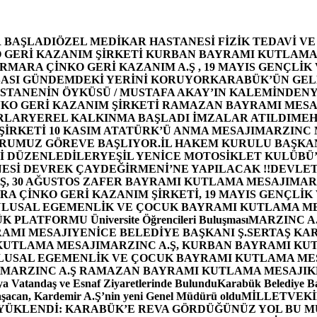
 BAŞLADI
ÖZEL MEDİKAR HASTANESİ FİZİK TEDAVİ V
GERİ KAZANIM ŞİRKETİ KURBAN BAYRAMI KUTLAMA
MARA ÇİNKO GERİ KAZANIM A.Ş , 19 MAYIS GENÇLİK
ASI GÜNDEMDEKİ YERİNİ KORUYOR
KARABÜK’ÜN GEL
STANENİN ÖYKÜSÜ / MUSTAFA AKAY’IN KALEMİNDEN
Y
O GERİ KAZANIM ŞİRKETİ RAMAZAN BAYRAMI MESA
RLAR
YEREL KALKINMA BAŞLADI İMZALAR ATILDI
MEH
İRKETİ 10 KASIM ATATÜRK’Ü ANMA MESAJI
MARZINC 
ORUMUZ GÖREVE BAŞLIYOR.
İL HAKEM KURULU BAŞKAN
Zİ DÜZENLEDİLER
YEŞİL YENİCE MOTOSİKLET KULÜBÜ
ESİ DEVREK ÇAYDEĞİRMENİ’NE YAPILACAK !!
DEVLET
, 30 AĞUSTOS ZAFER BAYRAMI KUTLAMA MESAJI
MAR
 ÇİNKO GERİ KAZANIM ŞİRKETİ, 19 MAYIS GENÇLİK
 ULUSAL EGEMENLİK VE ÇOCUK BAYRAMI KUTLAMA M
PLATFORMU Üniversite Öğrencileri Buluşması
MARZINC A.
RAMI MESAJI
YENİCE BELEDİYE BAŞKANI Ş.SERTAŞ KA
 KUTLAMA MESAJI
MARZINC A.Ş, KURBAN BAYRAMI KU
 ULUSAL EGEMENLİK VE ÇOCUK BAYRAMI KUTLAMA ME
MARZINC A.Ş RAMAZAN BAYRAMI KUTLAMA MESAJI
K
a Vatandaş ve Esnaf Ziyaretlerinde Bulundu
Karabük Belediye Ba
aşacan, Kardemir A.Ş’nin yeni Genel Müdürü oldu
MİLLETVEKİL
A YÜKLENDİ: KARABÜK’E REVA GÖRDÜĞÜNÜZ YOL BU M