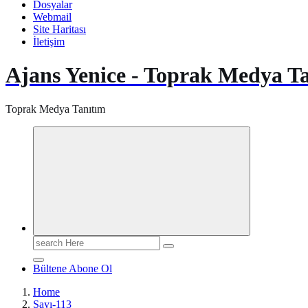
Dosyalar
Webmail
Site Haritası
İletişim
Ajans Yenice - Toprak Medya T
Toprak Medya Tanıtım
Search
for:
Bültene Abone Ol
Home
Sayı-113