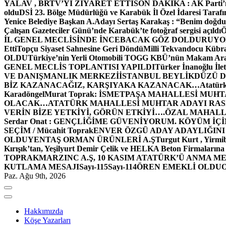
YALAV , BRTV’Yİ ZİYARET ETTİ
SON DAKİKA : AK Parti’n
oldu
DSİ 23. Bölge Müdürlüğü ve Karabük İl Özel İdaresi Tarafın
Yenice Belediye Başkan A.Adayı Sertaş Karakaş : “Benim doğd
Çalışan Gazeteciler Günü’nde Karabük’te fotoğraf sergisi açıldı
İL GENEL MECLİSİNDE İNCEBACAK GÖZ DOLDURUY
Etti
Topçu Siyaset Sahnesine Geri Döndü
Milli Tekvandocu Kübra 
OLDU
Türkiye’nin Yerli Otomobili TOGG KBÜ’nün Makam Ara
GENEL MECLİS TOPLANTISI YAPILDI
Türker İnanoğlu İlet
VE DANIŞMANLIK MERKEZİ
İSTANBUL BEYLİKDÜZÜ 
BİZ KAZANACAĞIZ, KARŞIYAKA KAZANACAK…
Atatür
Karadöngel
Murat Toprak: İSMETPAŞA MAHALLESİ MUH
OLACAK…
ATATÜRK MAHALLESİ MUHTAR ADAYI RASİM
VERİN BİZE YETKİYİ, GÖRÜN ETKİYİ….
ÖZAL MAHALL
Serdar Onat : GENÇLİĞİME GÜVENİYORUM. KÖYÜM İÇİ
SEÇİM / Mücahit Toprak
ENVER ÖZGÜ ADAY ADAYLIĞINI
OLDU
YENTAŞ ORMAN ÜRÜNLERİ A.Ş
Turgut Kurt , Yirmi
Kırışık’tan, Yeşilyurt Demir Çelik ve HELKA Beton Firmalarına
TOPRAK
MARZINC A.Ş, 10 KASIM ATATÜRK’Ü ANMA ME
KUTLAMA MESAJI
Sayı-115
Sayı-114
ÖREN EMEKLİ OLDU
Paz. Ağu 9th, 2026
Hakkımızda
Köşe Yazarları