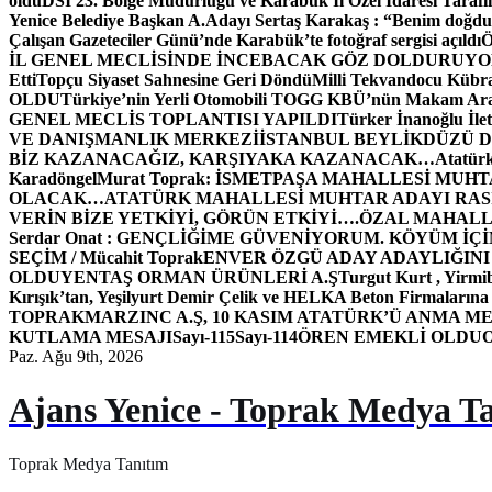
oldu
DSİ 23. Bölge Müdürlüğü ve Karabük İl Özel İdaresi Tarafın
Yenice Belediye Başkan A.Adayı Sertaş Karakaş : “Benim doğd
Çalışan Gazeteciler Günü’nde Karabük’te fotoğraf sergisi açıldı
İL GENEL MECLİSİNDE İNCEBACAK GÖZ DOLDURUY
Etti
Topçu Siyaset Sahnesine Geri Döndü
Milli Tekvandocu Kübra 
OLDU
Türkiye’nin Yerli Otomobili TOGG KBÜ’nün Makam Ara
GENEL MECLİS TOPLANTISI YAPILDI
Türker İnanoğlu İlet
VE DANIŞMANLIK MERKEZİ
İSTANBUL BEYLİKDÜZÜ 
BİZ KAZANACAĞIZ, KARŞIYAKA KAZANACAK…
Atatür
Karadöngel
Murat Toprak: İSMETPAŞA MAHALLESİ MUH
OLACAK…
ATATÜRK MAHALLESİ MUHTAR ADAYI RASİM
VERİN BİZE YETKİYİ, GÖRÜN ETKİYİ….
ÖZAL MAHALL
Serdar Onat : GENÇLİĞİME GÜVENİYORUM. KÖYÜM İÇİ
SEÇİM / Mücahit Toprak
ENVER ÖZGÜ ADAY ADAYLIĞINI
OLDU
YENTAŞ ORMAN ÜRÜNLERİ A.Ş
Turgut Kurt , Yirmi
Kırışık’tan, Yeşilyurt Demir Çelik ve HELKA Beton Firmalarına
TOPRAK
MARZINC A.Ş, 10 KASIM ATATÜRK’Ü ANMA ME
KUTLAMA MESAJI
Sayı-115
Sayı-114
ÖREN EMEKLİ OLDU
Paz. Ağu 9th, 2026
Ajans Yenice - Toprak Medya T
Toprak Medya Tanıtım