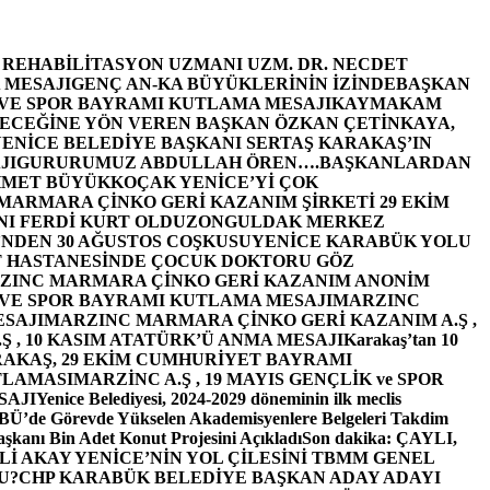
E REHABİLİTASYON UZMANI UZM. DR. NECDET
 MESAJI
GENÇ AN-KA BÜYÜKLERİNİN İZİNDE
BAŞKAN
 VE SPOR BAYRAMI KUTLAMA MESAJI
KAYMAKAM
ECEĞİNE YÖN VEREN BAŞKAN ÖZKAN ÇETİNKAYA,
ENİCE BELEDİYE BAŞKANI SERTAŞ KARAKAŞ’IN
JI
GURURUMUZ ABDULLAH ÖREN….
BAŞKANLARDAN
MET BÜYÜKKOÇAK YENİCE’Yİ ÇOK
MARMARA ÇİNKO GERİ KAZANIM ŞİRKETİ 29 EKİM
I FERDİ KURT OLDU
ZONGULDAK MERKEZ
’NDEN 30 AĞUSTOS COŞKUSU
YENİCE KARABÜK YOLU
 HASTANESİNDE ÇOCUK DOKTORU GÖZ
ZINC MARMARA ÇİNKO GERİ KAZANIM ANONİM
 VE SPOR BAYRAMI KUTLAMA MESAJI
MARZINC
ESAJI
MARZINC MARMARA ÇİNKO GERİ KAZANIM A.Ş ,
Ş , 10 KASIM ATATÜRK’Ü ANMA MESAJI
Karakaş’tan 10
RAKAŞ, 29 EKİM CUMHURİYET BAYRAMI
TLAMASI
MARZİNC A.Ş , 19 MAYIS GENÇLİK ve SPOR
SAJI
Yenice Belediyesi, 2024-2029 döneminin ilk meclis
BÜ’de Görevde Yükselen Akademisyenlere Belgeleri Takdim
şkanı Bin Adet Konut Projesini Açıkladı
Son dakika: ÇAYLI,
İ AKAY YENİCE’NİN YOL ÇİLESİNİ TBMM GENEL
U?
CHP KARABÜK BELEDİYE BAŞKAN ADAY ADAYI