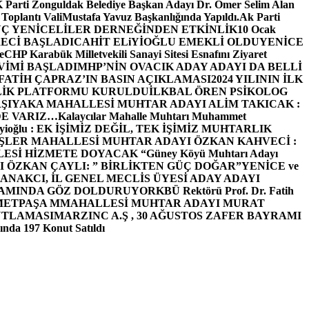
arti Zonguldak Belediye Başkan Adayı Dr. Ömer Selim Alan
 Toplantı ValiMustafa Yavuz Başkanlığında Yapıldı.
Ak Parti
Ç YENİCELİLER DERNEĞİNDEN ETKİNLİK
10 Ocak
ECİ BAŞLADI
CAHİT ELiYİOĞLU EMEKLİ OLDU
YENİCE
e
CHP Karabük Milletvekili Sanayi Sitesi Esnafını Ziyaret
VİMİ BAŞLADI
MHP’NİN OVACIK ADAY ADAYI DA BELLİ
FATİH ÇAPRAZ’IN BASIN AÇIKLAMASI
2024 YILININ İLK
LİK PLATFORMU KURULDU
İLKBAL ÖREN PSİKOLOG
ŞIYAKA MAHALLESİ MUHTAR ADAYI ALİM TAKICAK :
BİZDE VARIZ…
Kalaycılar Mahalle Muhtarı Muhammet
Elieyioğlu : EK İŞİMİZ DEĞİL, TEK İŞİMİZ MUHTARLIK
ŞLER MAHALLESİ MUHTAR ADAYI ÖZKAN KAHVECİ :
ESİ HİZMETE DOYACAK “
Güney Köyü Muhtarı Adayı
 ÖZKAN ÇAYLI: ” BİRLİKTEN GÜÇ DOĞAR”
YENİCE ve
ANAKCI, İL GENEL MECLİS ÜYESİ ADAY ADAYI
ŞAMINDA GÖZ DOLDURUYOR
KBÜ Rektörü Prof. Dr. Fatih
METPAŞA MMAHALLESİ MUHTAR ADAYI MURAT
UTLAMASI
MARZINC A.Ş , 30 AĞUSTOS ZAFER BAYRAMI
nda 197 Konut Satıldı