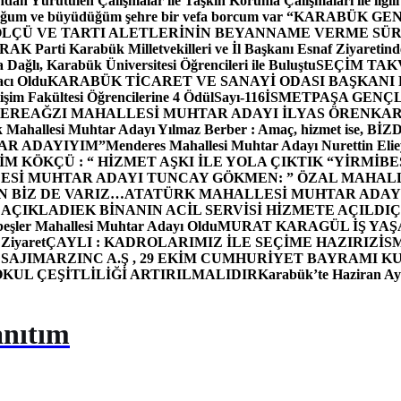
dan Yürütülen Çalışmalar ile Taşkın Koruma Çalışmaları ile ilgili
uğum ve büyüdüğüm şehre bir vefa borcum var “
KARABÜK GEN
ÖLÇÜ VE TARTI ALETLERİNİN BEYANNAME VERME SÜR
OR
AK Parti Karabük Milletvekilleri ve İl Başkanı Esnaf Ziyaretind
Dağlı, Karabük Üniversitesi Öğrencileri ile Buluştu
SEÇİM TAK
cı Oldu
KARABÜK TİCARET VE SANAYİ ODASI BAŞKANI 
işim Fakültesi Öğrencilerine 4 Ödül
Sayı-116
İSMETPAŞA GENÇ
DEREAĞZI MAHALLESİ MUHTAR ADAYI İLYAS ÖREN
KAR
k Mahallesi Muhtar Adayı Yılmaz Berber : Amaç, hizmet ise, 
TAR ADAYIYIM”
Menderes Mahallesi Muhtar Adayı Nurettin 
 KÖKÇÜ : “ HİZMET AŞKI İLE YOLA ÇIKTIK “
YİRMİBE
ESİ MUHTAR ADAYI TUNCAY GÖKMEN: ” ÖZAL MAHALL
N BİZ DE VARIZ…
ATATÜRK MAHALLESİ MUHTAR ADAYI
 AÇIKLADI
EK BİNANIN ACİL SERVİSİ HİZMETE AÇILDI
Ç
beşler Mahallesi Muhtar Adayı Oldu
MURAT KARAGÜL İŞ YA
 Ziyaret
ÇAYLI : KADROLARIMIZ İLE SEÇİME HAZIRIZ
İS
SAJI
MARZINC A.Ş , 29 EKİM CUMHURİYET BAYRAMI K
OKUL ÇEŞİTLİLİĞİ ARTIRILMALIDIR
Karabük’te Haziran Ayı
anıtım