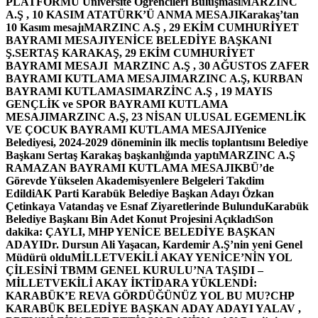
PLATFORMU Üniversite Öğrencileri Buluşması
MARZINC
A.Ş , 10 KASIM ATATÜRK’Ü ANMA MESAJI
Karakaş’tan
10 Kasım mesajı
MARZINC A.Ş , 29 EKİM CUMHURİYET
BAYRAMI MESAJI
YENİCE BELEDİYE BAŞKANI
Ş.SERTAŞ KARAKAŞ, 29 EKİM CUMHURİYET
BAYRAMI MESAJI
MARZINC A.Ş , 30 AĞUSTOS ZAFER
BAYRAMI KUTLAMA MESAJI
MARZINC A.Ş, KURBAN
BAYRAMI KUTLAMASI
MARZİNC A.Ş , 19 MAYIS
GENÇLİK ve SPOR BAYRAMI KUTLAMA
MESAJI
MARZINC A.Ş, 23 NİSAN ULUSAL EGEMENLİK
VE ÇOCUK BAYRAMI KUTLAMA MESAJI
Yenice
Belediyesi, 2024-2029 döneminin ilk meclis toplantısını Belediye
Başkanı Sertaş Karakaş başkanlığında yaptı
MARZINC A.Ş
RAMAZAN BAYRAMI KUTLAMA MESAJI
KBÜ’de
Görevde Yükselen Akademisyenlere Belgeleri Takdim
Edildi
AK Parti Karabük Belediye Başkan Adayı Özkan
Çetinkaya Vatandaş ve Esnaf Ziyaretlerinde Bulundu
Karabük
Belediye Başkanı Bin Adet Konut Projesini Açıkladı
Son
dakika: ÇAYLI, MHP YENİCE BELEDİYE BAŞKAN
ADAYI
Dr. Dursun Ali Yaşacan, Kardemir A.Ş’nin yeni Genel
Müdürü oldu
MİLLETVEKİLİ AKAY YENİCE’NİN YOL
ÇİLESİNİ TBMM GENEL KURULU’NA TAŞIDI –
MİLLETVEKİLİ AKAY İKTİDARA YÜKLENDİ:
KARABÜK’E REVA GÖRDÜĞÜNÜZ YOL BU MU?
CHP
KARABÜK BELEDİYE BAŞKAN ADAY ADAYI YALAV ,