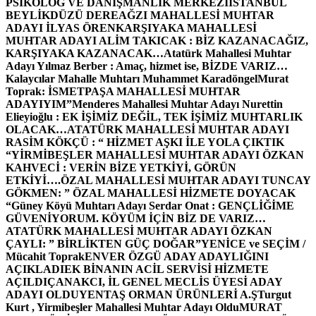
PSİKOLOG VE DANIŞMANLIK MERKEZİ
İSTANBUL
BEYLİKDÜZÜ DEREAĞZI MAHALLESİ MUHTAR
ADAYI İLYAS ÖREN
KARŞIYAKA MAHALLESİ
MUHTAR ADAYI ALİM TAKICAK : BİZ KAZANACAĞIZ,
KARŞIYAKA KAZANACAK…
Atatürk Mahallesi Muhtar
Adayı Yılmaz Berber : Amaç, hizmet ise, BİZDE VARIZ…
Kalaycılar Mahalle Muhtarı Muhammet Karadöngel
Murat
Toprak: İSMETPAŞA MAHALLESİ MUHTAR
ADAYIYIM”
Menderes Mahallesi Muhtar Adayı Nurettin
Elieyioğlu : EK İŞİMİZ DEĞİL, TEK İŞİMİZ MUHTARLIK
OLACAK…
ATATÜRK MAHALLESİ MUHTAR ADAYI
RASİM KÖKÇÜ : “ HİZMET AŞKI İLE YOLA ÇIKTIK
“
YİRMİBEŞLER MAHALLESİ MUHTAR ADAYI ÖZKAN
KAHVECİ : VERİN BİZE YETKİYİ, GÖRÜN
ETKİYİ….
ÖZAL MAHALLESİ MUHTAR ADAYI TUNCAY
GÖKMEN: ” ÖZAL MAHALLESİ HİZMETE DOYACAK
“
Güney Köyü Muhtarı Adayı Serdar Onat : GENÇLİĞİME
GÜVENİYORUM. KÖYÜM İÇİN BİZ DE VARIZ…
ATATÜRK MAHALLESİ MUHTAR ADAYI ÖZKAN
ÇAYLI: ” BİRLİKTEN GÜÇ DOĞAR”
YENİCE ve SEÇİM /
Mücahit Toprak
ENVER ÖZGÜ ADAY ADAYLIĞINI
AÇIKLADI
EK BİNANIN ACİL SERVİSİ HİZMETE
AÇILDI
ÇANAKCI, İL GENEL MECLİS ÜYESİ ADAY
ADAYI OLDU
YENTAŞ ORMAN ÜRÜNLERİ A.Ş
Turgut
Kurt , Yirmibeşler Mahallesi Muhtar Adayı Oldu
MURAT