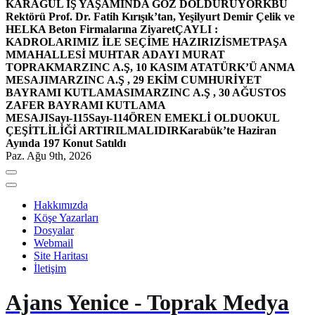
KARAGÜL İŞ YAŞAMINDA GÖZ DOLDURUYOR
KBÜ
Rektörü Prof. Dr. Fatih Kırışık’tan, Yeşilyurt Demir Çelik ve
HELKA Beton Firmalarına Ziyaret
ÇAYLI :
KADROLARIMIZ İLE SEÇİME HAZIRIZ
İSMETPAŞA
MMAHALLESİ MUHTAR ADAYI MURAT
TOPRAK
MARZINC A.Ş, 10 KASIM ATATÜRK’Ü ANMA
MESAJI
MARZINC A.Ş , 29 EKİM CUMHURİYET
BAYRAMI KUTLAMASI
MARZINC A.Ş , 30 AĞUSTOS
ZAFER BAYRAMI KUTLAMA
MESAJI
Sayı-115
Sayı-114
ÖREN EMEKLİ OLDU
OKUL
ÇEŞİTLİLİĞİ ARTIRILMALIDIR
Karabük’te Haziran
Ayında 197 Konut Satıldı
Paz. Ağu 9th, 2026
Hakkımızda
Köşe Yazarları
Dosyalar
Webmail
Site Haritası
İletişim
Ajans Yenice - Toprak Medya