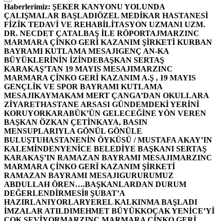
Haberlerimiz:
ŞEKER KANYONU YOLUNDA
ÇALIŞMALAR BAŞLADI
ÖZEL MEDİKAR HASTANESİ
FİZİK TEDAVİ VE REHABİLİTASYON UZMANI UZM.
DR. NECDET ÇATALBAŞ İLE RÖPORTAJ
MARZINC
MARMARA ÇİNKO GERİ KAZANIM ŞİRKETİ KURBAN
BAYRAMI KUTLAMA MESAJI
GENÇ AN-KA
BÜYÜKLERİNİN İZİNDE
BAŞKAN SERTAŞ
KARAKAŞ’TAN 19 MAYIS MESAJI
MARZINC
MARMARA ÇİNKO GERİ KAZANIM A.Ş , 19 MAYIS
GENÇLİK VE SPOR BAYRAMI KUTLAMA
MESAJI
KAYMAKAM MERT ÇANGA’DAN OKULLARA
ZİYARET
HASTANE ARSASI GÜNDEMDEKİ YERİNİ
KORUYOR
KARABÜK’ÜN GELECEĞİNE YÖN VEREN
BAŞKAN ÖZKAN ÇETİNKAYA, BASIN
MENSUPLARIYLA GÖNÜL GÖNÜLE
BULUŞTU
HASTANENİN ÖYKÜSÜ / MUSTAFA AKAY’IN
KALEMİNDEN
YENİCE BELEDİYE BAŞKANI SERTAŞ
KARAKAŞ’IN RAMAZAN BAYRAMI MESAJI
MARZINC
MARMARA ÇİNKO GERİ KAZANIM ŞİRKETİ
RAMAZAN BAYRAMI MESAJI
GURURUMUZ
ABDULLAH ÖREN….
BAŞKANLARDAN DURUM
DEĞERLENDİRMESİ
8 ŞUBAT’A
HAZIRLANIYORLAR
YEREL KALKINMA BAŞLADI
İMZALAR ATILDI
MEHMET BÜYÜKKOÇAK YENİCE’Yİ
ÇOK SEVİYOR
MARZINC MARMARA ÇİNKO GERİ