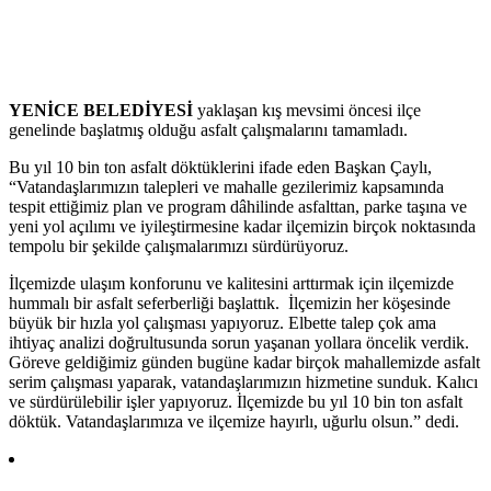
YENİCE BELEDİYESİ
yaklaşan kış mevsimi öncesi ilçe
genelinde başlatmış olduğu asfalt çalışmalarını tamamladı.
Bu yıl 10 bin ton asfalt döktüklerini ifade eden Başkan Çaylı,
“Vatandaşlarımızın talepleri ve mahalle gezilerimiz kapsamında
tespit ettiğimiz plan ve program dâhilinde asfalttan, parke taşına ve
yeni yol açılımı ve iyileştirmesine kadar ilçemizin birçok noktasında
tempolu bir şekilde çalışmalarımızı sürdürüyoruz.
İlçemizde ulaşım konforunu ve kalitesini arttırmak için ilçemizde
hummalı bir asfalt seferberliği başlattık. İlçemizin her köşesinde
büyük bir hızla yol çalışması yapıyoruz. Elbette talep çok ama
ihtiyaç analizi doğrultusunda sorun yaşanan yollara öncelik verdik.
Göreve geldiğimiz günden bugüne kadar birçok mahallemizde asfalt
serim çalışması yaparak, vatandaşlarımızın hizmetine sunduk. Kalıcı
ve sürdürülebilir işler yapıyoruz. İlçemizde bu yıl 10 bin ton asfalt
döktük. Vatandaşlarımıza ve ilçemize hayırlı, uğurlu olsun.” dedi.