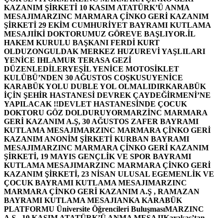
KAZANIM ŞİRKETİ 10 KASIM ATATÜRK’Ü ANMA
MESAJI
MARZINC MARMARA ÇİNKO GERİ KAZANIM
ŞİRKETİ 29 EKİM CUMHURİYET BAYRAMI KUTLAMA
MESAJI
İKİ DOKTORUMUZ GÖREVE BAŞLIYOR.
İL
HAKEM KURULU BAŞKANI FERDİ KURT
OLDU
ZONGULDAK MERKEZ HUZUREVİ YAŞLILARI
YENİCE IHLAMUR TERASA GEZİ
DÜZENLEDİLER
YEŞİL YENİCE MOTOSİKLET
KULÜBÜ’NDEN 30 AĞUSTOS COŞKUSU
YENİCE
KARABÜK YOLU DUBLE YOL OLMALIDIR
KARABÜK
İÇİN ŞEHİR HASTANESİ DEVREK ÇAYDEĞİRMENİ’NE
YAPILACAK !!
DEVLET HASTANESİNDE ÇOCUK
DOKTORU GÖZ DOLDURUYOR
MARZİNC MARMARA
GERİ KAZANIM A.Ş, 30 AĞUSTOS ZAFER BAYRAMI
KUTLAMA MESAJI
MARZINC MARMARA ÇİNKO GERİ
KAZANIM ANONİM ŞİRKETİ KURBAN BAYRAMI
MESAJI
MARZINC MARMARA ÇİNKO GERİ KAZANIM
ŞİRKETİ, 19 MAYIS GENÇLİK VE SPOR BAYRAMI
KUTLAMA MESAJI
MARZINC MARMARA ÇİNKO GERİ
KAZANIM ŞİRKETİ, 23 NİSAN ULUSAL EGEMENLİK VE
ÇOCUK BAYRAMI KUTLAMA MESAJI
MARZINC
MARMARA ÇİNKO GERİ KAZANIM A.Ş , RAMAZAN
BAYRAMI KUTLAMA MESAJI
ANKA KARABÜK
PLATFORMU Üniversite Öğrencileri Buluşması
MARZINC
A.Ş , 10 KASIM ATATÜRK’Ü ANMA MESAJI
Karakaş’tan