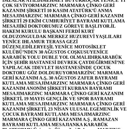
İMZALAR ATILDI
MEHMET BÜYÜKKOÇAK YENİCE’Yİ
ÇOK SEVİYOR
MARZINC MARMARA ÇİNKO GERİ
KAZANIM ŞİRKETİ 10 KASIM ATATÜRK’Ü ANMA
MESAJI
MARZINC MARMARA ÇİNKO GERİ KAZANIM
ŞİRKETİ 29 EKİM CUMHURİYET BAYRAMI KUTLAMA
MESAJI
İKİ DOKTORUMUZ GÖREVE BAŞLIYOR.
İL
HAKEM KURULU BAŞKANI FERDİ KURT
OLDU
ZONGULDAK MERKEZ HUZUREVİ YAŞLILARI
YENİCE IHLAMUR TERASA GEZİ
DÜZENLEDİLER
YEŞİL YENİCE MOTOSİKLET
KULÜBÜ’NDEN 30 AĞUSTOS COŞKUSU
YENİCE
KARABÜK YOLU DUBLE YOL OLMALIDIR
KARABÜK
İÇİN ŞEHİR HASTANESİ DEVREK ÇAYDEĞİRMENİ’NE
YAPILACAK !!
DEVLET HASTANESİNDE ÇOCUK
DOKTORU GÖZ DOLDURUYOR
MARZİNC MARMARA
GERİ KAZANIM A.Ş, 30 AĞUSTOS ZAFER BAYRAMI
KUTLAMA MESAJI
MARZINC MARMARA ÇİNKO GERİ
KAZANIM ANONİM ŞİRKETİ KURBAN BAYRAMI
MESAJI
MARZINC MARMARA ÇİNKO GERİ KAZANIM
ŞİRKETİ, 19 MAYIS GENÇLİK VE SPOR BAYRAMI
KUTLAMA MESAJI
MARZINC MARMARA ÇİNKO GERİ
KAZANIM ŞİRKETİ, 23 NİSAN ULUSAL EGEMENLİK VE
ÇOCUK BAYRAMI KUTLAMA MESAJI
MARZINC
MARMARA ÇİNKO GERİ KAZANIM A.Ş , RAMAZAN
BAYRAMI KUTLAMA MESAJI
ANKA KARABÜK