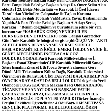
Karabük Belediye Başkan Aday Belli Oldu
SON DAKİKA : AK
Parti Zonguldak Belediye Başkan Adayı Dr. Ömer Selim Alan
oldu
DSİ 23. Bölge Müdürlüğü ve Karabük İl Özel İdaresi
Tarafından Yürütülen Çalışmalar ile Taşkın Koruma
Çalışmaları ile ilgili Toplantı ValiMustafa Yavuz Başkanlığında
Yapıldı.
Ak Parti Yenice Belediye Başkan A.Adayı Sertaş
Karakaş : “Benim doğduğum ve büyüdüğüm şehre bir vefa
borcum var “
KARABÜK GENÇ YENİCELİLER
DERNEĞİNDEN ETKİNLİK
10 Ocak Çalışan Gazeteciler
Günü’nde Karabük’te fotoğraf sergisi açıldı
ÖLÇÜ VE TARTI
ALETLERİNİN BEYANNAME VERME SÜRECİ
BAŞLADI
CAHİT ELiYİOĞLU EMEKLİ OLDU
YENİCE İL
GENEL MECLİSİNDE İNCEBACAK GÖZ
DOLDURUYOR
AK Parti Karabük Milletvekilleri ve İl
Başkanı Esnaf Ziyaretinde
CHP Karabük Milletvekili Sanayi
Sitesi Esnafını Ziyaret Etti
Topçu Siyaset Sahnesine Geri
Döndü
Milli Tekvandocu Kübra Dağlı, Karabük Üniversitesi
Öğrencileri ile Buluştu
SEÇİM TAKVİMİ BAŞLADI
MHP’NİN
OVACIK ADAY ADAYI DA BELLİ OLDU
Türkiye’nin Yerli
Otomobili TOGG KBÜ’nün Makam Aracı Oldu
KARABÜK
TİCARET VE SANAYİ ODASI BAŞKANI FATİH
ÇAPRAZ’IN BASIN AÇIKLAMASI
2024 YILININ İLK
GENEL MECLİS TOPLANTISI YAPILDI
Türker İnanoğlu
İletişim Fakültesi Öğrencilerine 4 Ödül
Sayı-116
İSMETPAŞA
GENÇLİK PLATFORMU KURULDU
İLKBAL ÖREN