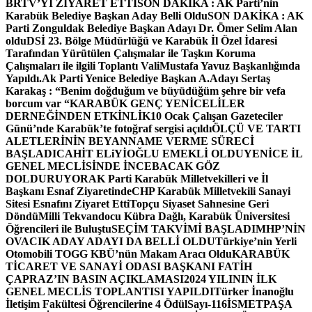
BRTV’Yİ ZİYARET ETTİ
SON DAKİKA : AK Parti’nin
Karabük Belediye Başkan Aday Belli Oldu
SON DAKİKA : AK
Parti Zonguldak Belediye Başkan Adayı Dr. Ömer Selim Alan
oldu
DSİ 23. Bölge Müdürlüğü ve Karabük İl Özel İdaresi
Tarafından Yürütülen Çalışmalar ile Taşkın Koruma
Çalışmaları ile ilgili Toplantı ValiMustafa Yavuz Başkanlığında
Yapıldı.
Ak Parti Yenice Belediye Başkan A.Adayı Sertaş
Karakaş : “Benim doğduğum ve büyüdüğüm şehre bir vefa
borcum var “
KARABÜK GENÇ YENİCELİLER
DERNEĞİNDEN ETKİNLİK
10 Ocak Çalışan Gazeteciler
Günü’nde Karabük’te fotoğraf sergisi açıldı
ÖLÇÜ VE TARTI
ALETLERİNİN BEYANNAME VERME SÜRECİ
BAŞLADI
CAHİT ELiYİOĞLU EMEKLİ OLDU
YENİCE İL
GENEL MECLİSİNDE İNCEBACAK GÖZ
DOLDURUYOR
AK Parti Karabük Milletvekilleri ve İl
Başkanı Esnaf Ziyaretinde
CHP Karabük Milletvekili Sanayi
Sitesi Esnafını Ziyaret Etti
Topçu Siyaset Sahnesine Geri
Döndü
Milli Tekvandocu Kübra Dağlı, Karabük Üniversitesi
Öğrencileri ile Buluştu
SEÇİM TAKVİMİ BAŞLADI
MHP’NİN
OVACIK ADAY ADAYI DA BELLİ OLDU
Türkiye’nin Yerli
Otomobili TOGG KBÜ’nün Makam Aracı Oldu
KARABÜK
TİCARET VE SANAYİ ODASI BAŞKANI FATİH
ÇAPRAZ’IN BASIN AÇIKLAMASI
2024 YILININ İLK
GENEL MECLİS TOPLANTISI YAPILDI
Türker İnanoğlu
İletişim Fakültesi Öğrencilerine 4 Ödül
Sayı-116
İSMETPAŞA