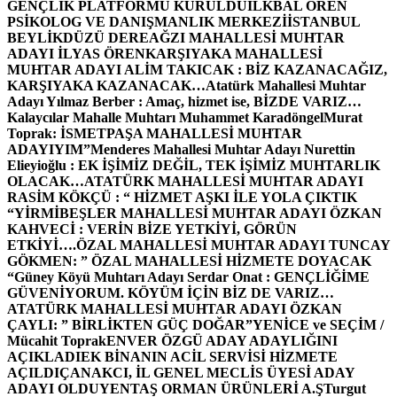
GENÇLİK PLATFORMU KURULDU
İLKBAL ÖREN
PSİKOLOG VE DANIŞMANLIK MERKEZİ
İSTANBUL
BEYLİKDÜZÜ DEREAĞZI MAHALLESİ MUHTAR
ADAYI İLYAS ÖREN
KARŞIYAKA MAHALLESİ
MUHTAR ADAYI ALİM TAKICAK : BİZ KAZANACAĞIZ,
KARŞIYAKA KAZANACAK…
Atatürk Mahallesi Muhtar
Adayı Yılmaz Berber : Amaç, hizmet ise, BİZDE VARIZ…
Kalaycılar Mahalle Muhtarı Muhammet Karadöngel
Murat
Toprak: İSMETPAŞA MAHALLESİ MUHTAR
ADAYIYIM”
Menderes Mahallesi Muhtar Adayı Nurettin
Elieyioğlu : EK İŞİMİZ DEĞİL, TEK İŞİMİZ MUHTARLIK
OLACAK…
ATATÜRK MAHALLESİ MUHTAR ADAYI
RASİM KÖKÇÜ : “ HİZMET AŞKI İLE YOLA ÇIKTIK
“
YİRMİBEŞLER MAHALLESİ MUHTAR ADAYI ÖZKAN
KAHVECİ : VERİN BİZE YETKİYİ, GÖRÜN
ETKİYİ….
ÖZAL MAHALLESİ MUHTAR ADAYI TUNCAY
GÖKMEN: ” ÖZAL MAHALLESİ HİZMETE DOYACAK
“
Güney Köyü Muhtarı Adayı Serdar Onat : GENÇLİĞİME
GÜVENİYORUM. KÖYÜM İÇİN BİZ DE VARIZ…
ATATÜRK MAHALLESİ MUHTAR ADAYI ÖZKAN
ÇAYLI: ” BİRLİKTEN GÜÇ DOĞAR”
YENİCE ve SEÇİM /
Mücahit Toprak
ENVER ÖZGÜ ADAY ADAYLIĞINI
AÇIKLADI
EK BİNANIN ACİL SERVİSİ HİZMETE
AÇILDI
ÇANAKCI, İL GENEL MECLİS ÜYESİ ADAY
ADAYI OLDU
YENTAŞ ORMAN ÜRÜNLERİ A.Ş
Turgut