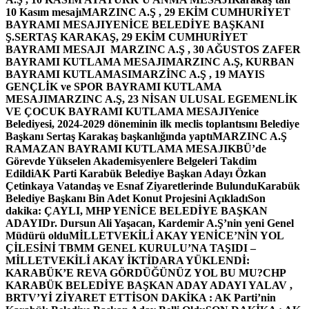
10 Kasım mesajı
MARZINC A.Ş , 29 EKİM CUMHURİYET
BAYRAMI MESAJI
YENİCE BELEDİYE BAŞKANI
Ş.SERTAŞ KARAKAŞ, 29 EKİM CUMHURİYET
BAYRAMI MESAJI
MARZINC A.Ş , 30 AĞUSTOS ZAFER
BAYRAMI KUTLAMA MESAJI
MARZINC A.Ş, KURBAN
BAYRAMI KUTLAMASI
MARZİNC A.Ş , 19 MAYIS
GENÇLİK ve SPOR BAYRAMI KUTLAMA
MESAJI
MARZINC A.Ş, 23 NİSAN ULUSAL EGEMENLİK
VE ÇOCUK BAYRAMI KUTLAMA MESAJI
Yenice
Belediyesi, 2024-2029 döneminin ilk meclis toplantısını Belediye
Başkanı Sertaş Karakaş başkanlığında yaptı
MARZINC A.Ş
RAMAZAN BAYRAMI KUTLAMA MESAJI
KBÜ’de
Görevde Yükselen Akademisyenlere Belgeleri Takdim
Edildi
AK Parti Karabük Belediye Başkan Adayı Özkan
Çetinkaya Vatandaş ve Esnaf Ziyaretlerinde Bulundu
Karabük
Belediye Başkanı Bin Adet Konut Projesini Açıkladı
Son
dakika: ÇAYLI, MHP YENİCE BELEDİYE BAŞKAN
ADAYI
Dr. Dursun Ali Yaşacan, Kardemir A.Ş’nin yeni Genel
Müdürü oldu
MİLLETVEKİLİ AKAY YENİCE’NİN YOL
ÇİLESİNİ TBMM GENEL KURULU’NA TAŞIDI –
MİLLETVEKİLİ AKAY İKTİDARA YÜKLENDİ:
KARABÜK’E REVA GÖRDÜĞÜNÜZ YOL BU MU?
CHP
KARABÜK BELEDİYE BAŞKAN ADAY ADAYI YALAV ,
BRTV’Yİ ZİYARET ETTİ
SON DAKİKA : AK Parti’nin