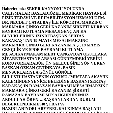
İçeriğe
atla
Haberlerimiz:
ŞEKER KANYONU YOLUNDA
ÇALIŞMALAR BAŞLADI
ÖZEL MEDİKAR HASTANESİ
FİZİK TEDAVİ VE REHABİLİTASYON UZMANI UZM.
DR. NECDET ÇATALBAŞ İLE RÖPORTAJ
MARZINC
MARMARA ÇİNKO GERİ KAZANIM ŞİRKETİ KURBAN
BAYRAMI KUTLAMA MESAJI
GENÇ AN-KA
BÜYÜKLERİNİN İZİNDE
BAŞKAN SERTAŞ
KARAKAŞ’TAN 19 MAYIS MESAJI
MARZINC
MARMARA ÇİNKO GERİ KAZANIM A.Ş , 19 MAYIS
GENÇLİK VE SPOR BAYRAMI KUTLAMA
MESAJI
KAYMAKAM MERT ÇANGA’DAN OKULLARA
ZİYARET
HASTANE ARSASI GÜNDEMDEKİ YERİNİ
KORUYOR
KARABÜK’ÜN GELECEĞİNE YÖN VEREN
BAŞKAN ÖZKAN ÇETİNKAYA, BASIN
MENSUPLARIYLA GÖNÜL GÖNÜLE
BULUŞTU
HASTANENİN ÖYKÜSÜ / MUSTAFA AKAY’IN
KALEMİNDEN
YENİCE BELEDİYE BAŞKANI SERTAŞ
KARAKAŞ’IN RAMAZAN BAYRAMI MESAJI
MARZINC
MARMARA ÇİNKO GERİ KAZANIM ŞİRKETİ
RAMAZAN BAYRAMI MESAJI
GURURUMUZ
ABDULLAH ÖREN….
BAŞKANLARDAN DURUM
DEĞERLENDİRMESİ
8 ŞUBAT’A
HAZIRLANIYORLAR
YEREL KALKINMA BAŞLADI