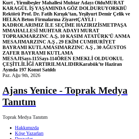
Kurt , Yirmibeşler Mahallesi Muhtar Adayı Oldu
MURAT
KARAGÜL İŞ YAŞAMINDA GÖZ DOLDURUYOR
KBÜ
Rektörü Prof. Dr. Fatih Kırışık’tan, Yeşilyurt Demir Çelik ve
HELKA Beton Firmalarına Ziyaret
ÇAYLI :
KADROLARIMIZ İLE SEÇİME HAZIRIZ
İSMETPAŞA
MMAHALLESİ MUHTAR ADAYI MURAT
TOPRAK
MARZINC A.Ş, 10 KASIM ATATÜRK’Ü ANMA
MESAJI
MARZINC A.Ş , 29 EKİM CUMHURİYET
BAYRAMI KUTLAMASI
MARZINC A.Ş , 30 AĞUSTOS
ZAFER BAYRAMI KUTLAMA
MESAJI
Sayı-115
Sayı-114
ÖREN EMEKLİ OLDU
OKUL
ÇEŞİTLİLİĞİ ARTIRILMALIDIR
Karabük’te Haziran
Ayında 197 Konut Satıldı
Paz. Ağu 9th, 2026
Ajans Yenice - Toprak Medya
Tanıtım
Toprak Medya Tanıtım
Hakkımızda
Köşe Yazarları
Dosyalar