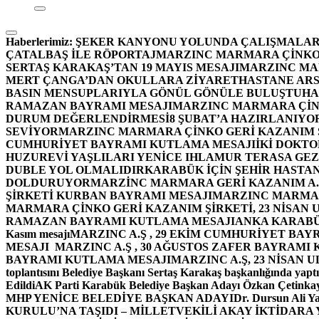
Haberlerimiz:
ŞEKER KANYONU YOLUNDA ÇALIŞMALAR
ÇATALBAŞ İLE RÖPORTAJ
MARZINC MARMARA ÇİNKO 
SERTAŞ KARAKAŞ’TAN 19 MAYIS MESAJI
MARZINC MAR
MERT ÇANGA’DAN OKULLARA ZİYARET
HASTANE ARS
BASIN MENSUPLARIYLA GÖNÜL GÖNÜLE BULUŞTU
HA
RAMAZAN BAYRAMI MESAJI
MARZINC MARMARA ÇİNK
DURUM DEĞERLENDİRMESİ
8 ŞUBAT’A HAZIRLANIYO
SEVİYOR
MARZINC MARMARA ÇİNKO GERİ KAZANIM Ş
CUMHURİYET BAYRAMI KUTLAMA MESAJI
İKİ DOKT
HUZUREVİ YAŞLILARI YENİCE IHLAMUR TERASA GE
DUBLE YOL OLMALIDIR
KARABÜK İÇİN ŞEHİR HASTAN
DOLDURUYOR
MARZİNC MARMARA GERİ KAZANIM A.Ş
ŞİRKETİ KURBAN BAYRAMI MESAJI
MARZINC MARMARA
MARMARA ÇİNKO GERİ KAZANIM ŞİRKETİ, 23 NİSAN
RAMAZAN BAYRAMI KUTLAMA MESAJI
ANKA KARABÜK 
Kasım mesajı
MARZINC A.Ş , 29 EKİM CUMHURİYET BAY
MESAJI
MARZINC A.Ş , 30 AĞUSTOS ZAFER BAYRAMI
BAYRAMI KUTLAMA MESAJI
MARZINC A.Ş, 23 NİSAN
toplantısını Belediye Başkanı Sertaş Karakaş başkanlığında yaptı
Edildi
AK Parti Karabük Belediye Başkan Adayı Özkan Çetinkay
MHP YENİCE BELEDİYE BAŞKAN ADAYI
Dr. Dursun Ali Y
KURULU’NA TAŞIDI – MİLLETVEKİLİ AKAY İKTİDAR