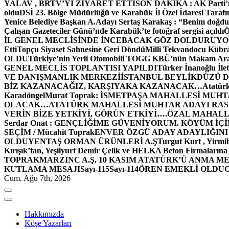
YALAV , BRTV’Yİ ZİYARET ETTİ
SON DAKİKA : AK Parti’n
oldu
DSİ 23. Bölge Müdürlüğü ve Karabük İl Özel İdaresi Tarafın
Yenice Belediye Başkan A.Adayı Sertaş Karakaş : “Benim doğd
Çalışan Gazeteciler Günü’nde Karabük’te fotoğraf sergisi açıldı
İL GENEL MECLİSİNDE İNCEBACAK GÖZ DOLDURUY
Etti
Topçu Siyaset Sahnesine Geri Döndü
Milli Tekvandocu Kübra 
OLDU
Türkiye’nin Yerli Otomobili TOGG KBÜ’nün Makam Ara
GENEL MECLİS TOPLANTISI YAPILDI
Türker İnanoğlu İlet
VE DANIŞMANLIK MERKEZİ
İSTANBUL BEYLİKDÜZÜ 
BİZ KAZANACAĞIZ, KARŞIYAKA KAZANACAK…
Atatür
Karadöngel
Murat Toprak: İSMETPAŞA MAHALLESİ MUH
OLACAK…
ATATÜRK MAHALLESİ MUHTAR ADAYI RASİM
VERİN BİZE YETKİYİ, GÖRÜN ETKİYİ….
ÖZAL MAHALL
Serdar Onat : GENÇLİĞİME GÜVENİYORUM. KÖYÜM İÇİ
SEÇİM / Mücahit Toprak
ENVER ÖZGÜ ADAY ADAYLIĞINI
OLDU
YENTAŞ ORMAN ÜRÜNLERİ A.Ş
Turgut Kurt , Yirmi
Kırışık’tan, Yeşilyurt Demir Çelik ve HELKA Beton Firmalarına
TOPRAK
MARZINC A.Ş, 10 KASIM ATATÜRK’Ü ANMA ME
KUTLAMA MESAJI
Sayı-115
Sayı-114
ÖREN EMEKLİ OLDU
Cum. Ağu 7th, 2026
Hakkımızda
Köşe Yazarları