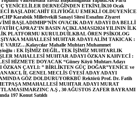
 Toplantı ValiMustafa Yavuz Başkanlığında Yapıldı.
Ak Parti
Ç YENİCELİLER DERNEĞİNDEN ETKİNLİK
10 Ocak
ECİ BAŞLADI
CAHİT ELiYİOĞLU EMEKLİ OLDU
YENİCE
e
CHP Karabük Milletvekili Sanayi Sitesi Esnafını Ziyaret
VİMİ BAŞLADI
MHP’NİN OVACIK ADAY ADAYI DA BELLİ
FATİH ÇAPRAZ’IN BASIN AÇIKLAMASI
2024 YILININ İLK
LİK PLATFORMU KURULDU
İLKBAL ÖREN PSİKOLOG
ŞIYAKA MAHALLESİ MUHTAR ADAYI ALİM TAKICAK :
BİZDE VARIZ…
Kalaycılar Mahalle Muhtarı Muhammet
Elieyioğlu : EK İŞİMİZ DEĞİL, TEK İŞİMİZ MUHTARLIK
ŞLER MAHALLESİ MUHTAR ADAYI ÖZKAN KAHVECİ :
ESİ HİZMETE DOYACAK “
Güney Köyü Muhtarı Adayı
 ÖZKAN ÇAYLI: ” BİRLİKTEN GÜÇ DOĞAR”
YENİCE ve
ANAKCI, İL GENEL MECLİS ÜYESİ ADAY ADAYI
ŞAMINDA GÖZ DOLDURUYOR
KBÜ Rektörü Prof. Dr. Fatih
METPAŞA MMAHALLESİ MUHTAR ADAYI MURAT
UTLAMASI
MARZINC A.Ş , 30 AĞUSTOS ZAFER BAYRAMI
nda 197 Konut Satıldı