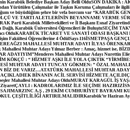
in Karabük Belediye Başkan Aday Belli Oldu
SON DAKİKA : AK P
dan Yürütülen Çalışmalar ile Taşkın Koruma Çalışmaları ile ilgili
uğum ve büyüdüğüm şehre bir vefa borcum var “
KARABÜK GEN
ÖLÇÜ VE TARTI ALETLERİNİN BEYANNAME VERME SÜR
OR
AK Parti Karabük Milletvekilleri ve İl Başkanı Esnaf Ziyaretind
Dağlı, Karabük Üniversitesi Öğrencileri ile Buluştu
SEÇİM TAK
cı Oldu
KARABÜK TİCARET VE SANAYİ ODASI BAŞKANI 
işim Fakültesi Öğrencilerine 4 Ödül
Sayı-116
İSMETPAŞA GENÇ
DEREAĞZI MAHALLESİ MUHTAR ADAYI İLYAS ÖREN
KAR
k Mahallesi Muhtar Adayı Yılmaz Berber : Amaç, hizmet ise, 
TAR ADAYIYIM”
Menderes Mahallesi Muhtar Adayı Nurettin 
 KÖKÇÜ : “ HİZMET AŞKI İLE YOLA ÇIKTIK “
YİRMİBE
ESİ MUHTAR ADAYI TUNCAY GÖKMEN: ” ÖZAL MAHALL
N BİZ DE VARIZ…
ATATÜRK MAHALLESİ MUHTAR ADAYI
 AÇIKLADI
EK BİNANIN ACİL SERVİSİ HİZMETE AÇILDI
Ç
beşler Mahallesi Muhtar Adayı Oldu
MURAT KARAGÜL İŞ YA
 Ziyaret
ÇAYLI : KADROLARIMIZ İLE SEÇİME HAZIRIZ
İS
SAJI
MARZINC A.Ş , 29 EKİM CUMHURİYET BAYRAMI K
OKUL ÇEŞİTLİLİĞİ ARTIRILMALIDIR
Karabük’te Haziran Ayı