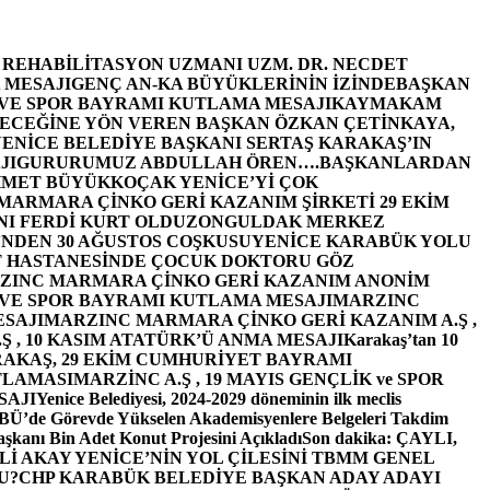
E REHABİLİTASYON UZMANI UZM. DR. NECDET
 MESAJI
GENÇ AN-KA BÜYÜKLERİNİN İZİNDE
BAŞKAN
 VE SPOR BAYRAMI KUTLAMA MESAJI
KAYMAKAM
ECEĞİNE YÖN VEREN BAŞKAN ÖZKAN ÇETİNKAYA,
ENİCE BELEDİYE BAŞKANI SERTAŞ KARAKAŞ’IN
JI
GURURUMUZ ABDULLAH ÖREN….
BAŞKANLARDAN
MET BÜYÜKKOÇAK YENİCE’Yİ ÇOK
MARMARA ÇİNKO GERİ KAZANIM ŞİRKETİ 29 EKİM
I FERDİ KURT OLDU
ZONGULDAK MERKEZ
’NDEN 30 AĞUSTOS COŞKUSU
YENİCE KARABÜK YOLU
 HASTANESİNDE ÇOCUK DOKTORU GÖZ
ZINC MARMARA ÇİNKO GERİ KAZANIM ANONİM
 VE SPOR BAYRAMI KUTLAMA MESAJI
MARZINC
ESAJI
MARZINC MARMARA ÇİNKO GERİ KAZANIM A.Ş ,
Ş , 10 KASIM ATATÜRK’Ü ANMA MESAJI
Karakaş’tan 10
RAKAŞ, 29 EKİM CUMHURİYET BAYRAMI
TLAMASI
MARZİNC A.Ş , 19 MAYIS GENÇLİK ve SPOR
SAJI
Yenice Belediyesi, 2024-2029 döneminin ilk meclis
BÜ’de Görevde Yükselen Akademisyenlere Belgeleri Takdim
şkanı Bin Adet Konut Projesini Açıkladı
Son dakika: ÇAYLI,
İ AKAY YENİCE’NİN YOL ÇİLESİNİ TBMM GENEL
U?
CHP KARABÜK BELEDİYE BAŞKAN ADAY ADAYI