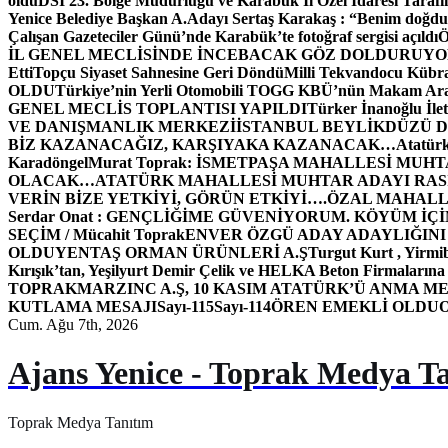
oldu
DSİ 23. Bölge Müdürlüğü ve Karabük İl Özel İdaresi Tarafın
Yenice Belediye Başkan A.Adayı Sertaş Karakaş : “Benim doğd
Çalışan Gazeteciler Günü’nde Karabük’te fotoğraf sergisi açıldı
İL GENEL MECLİSİNDE İNCEBACAK GÖZ DOLDURUY
Etti
Topçu Siyaset Sahnesine Geri Döndü
Milli Tekvandocu Kübra 
OLDU
Türkiye’nin Yerli Otomobili TOGG KBÜ’nün Makam Ara
GENEL MECLİS TOPLANTISI YAPILDI
Türker İnanoğlu İlet
VE DANIŞMANLIK MERKEZİ
İSTANBUL BEYLİKDÜZÜ 
BİZ KAZANACAĞIZ, KARŞIYAKA KAZANACAK…
Atatür
Karadöngel
Murat Toprak: İSMETPAŞA MAHALLESİ MUH
OLACAK…
ATATÜRK MAHALLESİ MUHTAR ADAYI RASİM
VERİN BİZE YETKİYİ, GÖRÜN ETKİYİ….
ÖZAL MAHALL
Serdar Onat : GENÇLİĞİME GÜVENİYORUM. KÖYÜM İÇİ
SEÇİM / Mücahit Toprak
ENVER ÖZGÜ ADAY ADAYLIĞINI
OLDU
YENTAŞ ORMAN ÜRÜNLERİ A.Ş
Turgut Kurt , Yirmi
Kırışık’tan, Yeşilyurt Demir Çelik ve HELKA Beton Firmalarına
TOPRAK
MARZINC A.Ş, 10 KASIM ATATÜRK’Ü ANMA ME
KUTLAMA MESAJI
Sayı-115
Sayı-114
ÖREN EMEKLİ OLDU
Cum. Ağu 7th, 2026
Ajans Yenice - Toprak Medya T
Toprak Medya Tanıtım