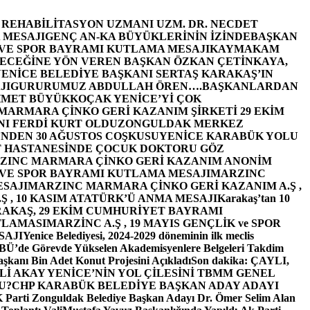
E REHABİLİTASYON UZMANI UZM. DR. NECDET
 MESAJI
GENÇ AN-KA BÜYÜKLERİNİN İZİNDE
BAŞKAN
 VE SPOR BAYRAMI KUTLAMA MESAJI
KAYMAKAM
ECEĞİNE YÖN VEREN BAŞKAN ÖZKAN ÇETİNKAYA,
ENİCE BELEDİYE BAŞKANI SERTAŞ KARAKAŞ’IN
JI
GURURUMUZ ABDULLAH ÖREN….
BAŞKANLARDAN
MET BÜYÜKKOÇAK YENİCE’Yİ ÇOK
MARMARA ÇİNKO GERİ KAZANIM ŞİRKETİ 29 EKİM
I FERDİ KURT OLDU
ZONGULDAK MERKEZ
’NDEN 30 AĞUSTOS COŞKUSU
YENİCE KARABÜK YOLU
 HASTANESİNDE ÇOCUK DOKTORU GÖZ
ZINC MARMARA ÇİNKO GERİ KAZANIM ANONİM
 VE SPOR BAYRAMI KUTLAMA MESAJI
MARZINC
ESAJI
MARZINC MARMARA ÇİNKO GERİ KAZANIM A.Ş ,
Ş , 10 KASIM ATATÜRK’Ü ANMA MESAJI
Karakaş’tan 10
RAKAŞ, 29 EKİM CUMHURİYET BAYRAMI
TLAMASI
MARZİNC A.Ş , 19 MAYIS GENÇLİK ve SPOR
SAJI
Yenice Belediyesi, 2024-2029 döneminin ilk meclis
BÜ’de Görevde Yükselen Akademisyenlere Belgeleri Takdim
şkanı Bin Adet Konut Projesini Açıkladı
Son dakika: ÇAYLI,
İ AKAY YENİCE’NİN YOL ÇİLESİNİ TBMM GENEL
U?
CHP KARABÜK BELEDİYE BAŞKAN ADAY ADAYI
arti Zonguldak Belediye Başkan Adayı Dr. Ömer Selim Alan