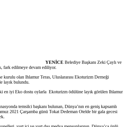
YENİCE
Belediye Başkanı Zeki Çaylı ve
as, fark edilmeye devam ediliyor.
ne kurulu olan Ihlamur Teras, Uluslararası Ekoturizm Derneği
e layık bulundu.
i en iyi Eko dostu oylarla Ekoturizm ödülüne layık görülen Ihlamur
tinasyonda temsilci başkanı bulunan, Dünya’nın en geniş kapsamlı
 Temmuz 2021 Çarşamba günü Tokat Dedeman Otelde bir gala gecesi
ek.
nelleri, yurt içi ve yurt dışı medya mensuplarının, Dünya’ca ünlü