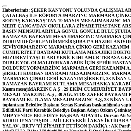
İçeriğe
atla
Haberlerimiz:
ŞEKER KANYONU YOLUNDA ÇALIŞMALAR
ÇATALBAŞ İLE RÖPORTAJ
MARZINC MARMARA ÇİNKO 
SERTAŞ KARAKAŞ’TAN 19 MAYIS MESAJI
MARZINC MAR
MERT ÇANGA’DAN OKULLARA ZİYARET
HASTANE ARS
BASIN MENSUPLARIYLA GÖNÜL GÖNÜLE BULUŞTU
HA
RAMAZAN BAYRAMI MESAJI
MARZINC MARMARA ÇİNK
DURUM DEĞERLENDİRMESİ
8 ŞUBAT’A HAZIRLANIYO
SEVİYOR
MARZINC MARMARA ÇİNKO GERİ KAZANIM Ş
CUMHURİYET BAYRAMI KUTLAMA MESAJI
İKİ DOKT
HUZUREVİ YAŞLILARI YENİCE IHLAMUR TERASA GE
DUBLE YOL OLMALIDIR
KARABÜK İÇİN ŞEHİR HASTAN
DOLDURUYOR
MARZİNC MARMARA GERİ KAZANIM A.Ş
ŞİRKETİ KURBAN BAYRAMI MESAJI
MARZINC MARMARA
MARMARA ÇİNKO GERİ KAZANIM ŞİRKETİ, 23 NİSAN
RAMAZAN BAYRAMI KUTLAMA MESAJI
ANKA KARABÜK 
Kasım mesajı
MARZINC A.Ş , 29 EKİM CUMHURİYET BAY
MESAJI
MARZINC A.Ş , 30 AĞUSTOS ZAFER BAYRAMI
BAYRAMI KUTLAMA MESAJI
MARZINC A.Ş, 23 NİSAN
toplantısını Belediye Başkanı Sertaş Karakaş başkanlığında yaptı
Edildi
AK Parti Karabük Belediye Başkan Adayı Özkan Çetinkay
MHP YENİCE BELEDİYE BAŞKAN ADAYI
Dr. Dursun Ali Y
KURULU’NA TAŞIDI – MİLLETVEKİLİ AKAY İKTİDAR
YALAV , BRTV’Yİ ZİYARET ETTİ
SON DAKİKA : AK Parti’n