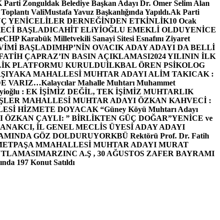
arti Zonguldak Belediye Başkan Adayı Dr. Ömer Selim Alan
 Toplantı ValiMustafa Yavuz Başkanlığında Yapıldı.
Ak Parti
Ç YENİCELİLER DERNEĞİNDEN ETKİNLİK
10 Ocak
ECİ BAŞLADI
CAHİT ELiYİOĞLU EMEKLİ OLDU
YENİCE
e
CHP Karabük Milletvekili Sanayi Sitesi Esnafını Ziyaret
VİMİ BAŞLADI
MHP’NİN OVACIK ADAY ADAYI DA BELLİ
FATİH ÇAPRAZ’IN BASIN AÇIKLAMASI
2024 YILININ İLK
LİK PLATFORMU KURULDU
İLKBAL ÖREN PSİKOLOG
ŞIYAKA MAHALLESİ MUHTAR ADAYI ALİM TAKICAK :
BİZDE VARIZ…
Kalaycılar Mahalle Muhtarı Muhammet
Elieyioğlu : EK İŞİMİZ DEĞİL, TEK İŞİMİZ MUHTARLIK
ŞLER MAHALLESİ MUHTAR ADAYI ÖZKAN KAHVECİ :
ESİ HİZMETE DOYACAK “
Güney Köyü Muhtarı Adayı
 ÖZKAN ÇAYLI: ” BİRLİKTEN GÜÇ DOĞAR”
YENİCE ve
ANAKCI, İL GENEL MECLİS ÜYESİ ADAY ADAYI
ŞAMINDA GÖZ DOLDURUYOR
KBÜ Rektörü Prof. Dr. Fatih
METPAŞA MMAHALLESİ MUHTAR ADAYI MURAT
UTLAMASI
MARZINC A.Ş , 30 AĞUSTOS ZAFER BAYRAMI
nda 197 Konut Satıldı