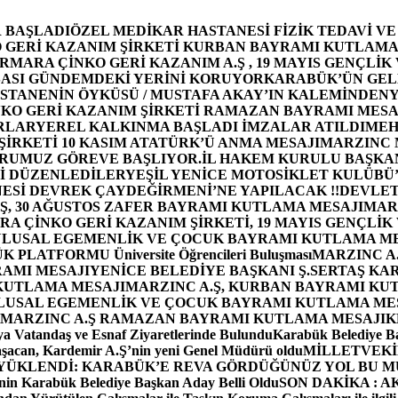
 BAŞLADI
ÖZEL MEDİKAR HASTANESİ FİZİK TEDAVİ V
GERİ KAZANIM ŞİRKETİ KURBAN BAYRAMI KUTLAMA
MARA ÇİNKO GERİ KAZANIM A.Ş , 19 MAYIS GENÇLİK
ASI GÜNDEMDEKİ YERİNİ KORUYOR
KARABÜK’ÜN GEL
STANENİN ÖYKÜSÜ / MUSTAFA AKAY’IN KALEMİNDEN
Y
O GERİ KAZANIM ŞİRKETİ RAMAZAN BAYRAMI MESA
RLAR
YEREL KALKINMA BAŞLADI İMZALAR ATILDI
MEH
İRKETİ 10 KASIM ATATÜRK’Ü ANMA MESAJI
MARZINC 
ORUMUZ GÖREVE BAŞLIYOR.
İL HAKEM KURULU BAŞKAN
Zİ DÜZENLEDİLER
YEŞİL YENİCE MOTOSİKLET KULÜBÜ
ESİ DEVREK ÇAYDEĞİRMENİ’NE YAPILACAK !!
DEVLET
, 30 AĞUSTOS ZAFER BAYRAMI KUTLAMA MESAJI
MAR
 ÇİNKO GERİ KAZANIM ŞİRKETİ, 19 MAYIS GENÇLİK
 ULUSAL EGEMENLİK VE ÇOCUK BAYRAMI KUTLAMA M
PLATFORMU Üniversite Öğrencileri Buluşması
MARZINC A.
RAMI MESAJI
YENİCE BELEDİYE BAŞKANI Ş.SERTAŞ KA
 KUTLAMA MESAJI
MARZINC A.Ş, KURBAN BAYRAMI KU
 ULUSAL EGEMENLİK VE ÇOCUK BAYRAMI KUTLAMA ME
MARZINC A.Ş RAMAZAN BAYRAMI KUTLAMA MESAJI
K
a Vatandaş ve Esnaf Ziyaretlerinde Bulundu
Karabük Belediye Ba
aşacan, Kardemir A.Ş’nin yeni Genel Müdürü oldu
MİLLETVEKİL
A YÜKLENDİ: KARABÜK’E REVA GÖRDÜĞÜNÜZ YOL BU M
in Karabük Belediye Başkan Aday Belli Oldu
SON DAKİKA : AK P