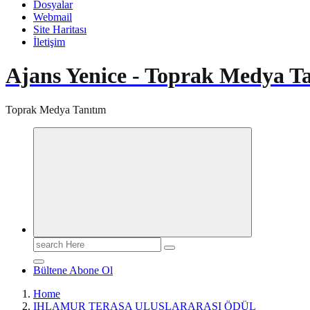
Dosyalar
Webmail
Site Haritası
İletişim
Ajans Yenice - Toprak Medya T
Toprak Medya Tanıtım
Search
for:
Bültene Abone Ol
Home
IHLAMUR TERASA ULUSLARARASI ÖDÜL