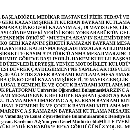
 BAŞLADI
ÖZEL MEDİKAR HASTANESİ FİZİK TEDAVİ V
GERİ KAZANIM ŞİRKETİ KURBAN BAYRAMI KUTLAMA
MARA ÇİNKO GERİ KAZANIM A.Ş , 19 MAYIS GENÇLİK
ASI GÜNDEMDEKİ YERİNİ KORUYOR
KARABÜK’ÜN GEL
STANENİN ÖYKÜSÜ / MUSTAFA AKAY’IN KALEMİNDEN
Y
O GERİ KAZANIM ŞİRKETİ RAMAZAN BAYRAMI MESA
RLAR
YEREL KALKINMA BAŞLADI İMZALAR ATILDI
MEH
İRKETİ 10 KASIM ATATÜRK’Ü ANMA MESAJI
MARZINC 
ORUMUZ GÖREVE BAŞLIYOR.
İL HAKEM KURULU BAŞKAN
Zİ DÜZENLEDİLER
YEŞİL YENİCE MOTOSİKLET KULÜBÜ
ESİ DEVREK ÇAYDEĞİRMENİ’NE YAPILACAK !!
DEVLET
, 30 AĞUSTOS ZAFER BAYRAMI KUTLAMA MESAJI
MAR
 ÇİNKO GERİ KAZANIM ŞİRKETİ, 19 MAYIS GENÇLİK
 ULUSAL EGEMENLİK VE ÇOCUK BAYRAMI KUTLAMA M
PLATFORMU Üniversite Öğrencileri Buluşması
MARZINC A.
RAMI MESAJI
YENİCE BELEDİYE BAŞKANI Ş.SERTAŞ KA
 KUTLAMA MESAJI
MARZINC A.Ş, KURBAN BAYRAMI KU
 ULUSAL EGEMENLİK VE ÇOCUK BAYRAMI KUTLAMA ME
MARZINC A.Ş RAMAZAN BAYRAMI KUTLAMA MESAJI
K
a Vatandaş ve Esnaf Ziyaretlerinde Bulundu
Karabük Belediye Ba
aşacan, Kardemir A.Ş’nin yeni Genel Müdürü oldu
MİLLETVEKİL
A YÜKLENDİ: KARABÜK’E REVA GÖRDÜĞÜNÜZ YOL BU M