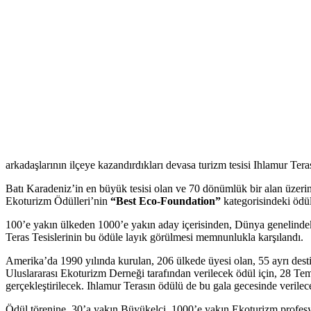
arkadaşlarının ilçeye kazandırdıkları devasa turizm tesisi Ihlamur Ter
Batı Karadeniz’in en büyük tesisi olan ve 70 dönümlük bir alan üzeri
Ekoturizm Ödülleri’nin
“Best Eco-Foundation”
kategorisindeki ödül
100’e yakın ülkeden 1000’e yakın aday içerisinden, Dünya genelindek
Teras Tesislerinin bu ödüle layık görülmesi memnunlukla karşılandı.
Amerika’da 1990 yılında kurulan, 206 ülkede üyesi olan, 55 ayrı des
Uluslararası Ekoturizm Derneği tarafından verilecek ödül için, 28
gerçekleştirilecek. Ihlamur Terasın ödülü de bu gala gecesinde verilec
Ödül törenine, 30’a yakın Büyükelçi, 1000’e yakın Ekoturizm profesyo