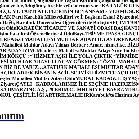
dan Yürütülen Çalışmalar ile Taşkın Koruma Çalışmaları ile ilgili
uğum ve büyüdüğüm şehre bir vefa borcum var “
KARABÜK GEN
ÖLÇÜ VE TARTI ALETLERİNİN BEYANNAME VERME SÜR
OR
AK Parti Karabük Milletvekilleri ve İl Başkanı Esnaf Ziyaretind
Dağlı, Karabük Üniversitesi Öğrencileri ile Buluştu
SEÇİM TAK
cı Oldu
KARABÜK TİCARET VE SANAYİ ODASI BAŞKANI 
işim Fakültesi Öğrencilerine 4 Ödül
Sayı-116
İSMETPAŞA GENÇ
DEREAĞZI MAHALLESİ MUHTAR ADAYI İLYAS ÖREN
KAR
k Mahallesi Muhtar Adayı Yılmaz Berber : Amaç, hizmet ise, 
TAR ADAYIYIM”
Menderes Mahallesi Muhtar Adayı Nurettin 
 KÖKÇÜ : “ HİZMET AŞKI İLE YOLA ÇIKTIK “
YİRMİBE
ESİ MUHTAR ADAYI TUNCAY GÖKMEN: ” ÖZAL MAHALL
N BİZ DE VARIZ…
ATATÜRK MAHALLESİ MUHTAR ADAYI
 AÇIKLADI
EK BİNANIN ACİL SERVİSİ HİZMETE AÇILDI
Ç
beşler Mahallesi Muhtar Adayı Oldu
MURAT KARAGÜL İŞ YA
 Ziyaret
ÇAYLI : KADROLARIMIZ İLE SEÇİME HAZIRIZ
İS
SAJI
MARZINC A.Ş , 29 EKİM CUMHURİYET BAYRAMI K
OKUL ÇEŞİTLİLİĞİ ARTIRILMALIDIR
Karabük’te Haziran Ayı
anıtım