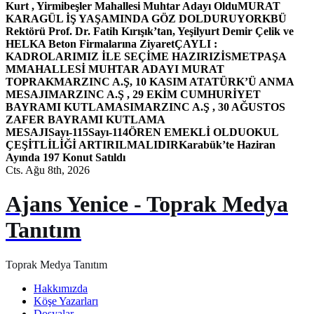
Kurt , Yirmibeşler Mahallesi Muhtar Adayı Oldu
MURAT
KARAGÜL İŞ YAŞAMINDA GÖZ DOLDURUYOR
KBÜ
Rektörü Prof. Dr. Fatih Kırışık’tan, Yeşilyurt Demir Çelik ve
HELKA Beton Firmalarına Ziyaret
ÇAYLI :
KADROLARIMIZ İLE SEÇİME HAZIRIZ
İSMETPAŞA
MMAHALLESİ MUHTAR ADAYI MURAT
TOPRAK
MARZINC A.Ş, 10 KASIM ATATÜRK’Ü ANMA
MESAJI
MARZINC A.Ş , 29 EKİM CUMHURİYET
BAYRAMI KUTLAMASI
MARZINC A.Ş , 30 AĞUSTOS
ZAFER BAYRAMI KUTLAMA
MESAJI
Sayı-115
Sayı-114
ÖREN EMEKLİ OLDU
OKUL
ÇEŞİTLİLİĞİ ARTIRILMALIDIR
Karabük’te Haziran
Ayında 197 Konut Satıldı
Cts. Ağu 8th, 2026
Ajans Yenice - Toprak Medya
Tanıtım
Toprak Medya Tanıtım
Hakkımızda
Köşe Yazarları
Dosyalar