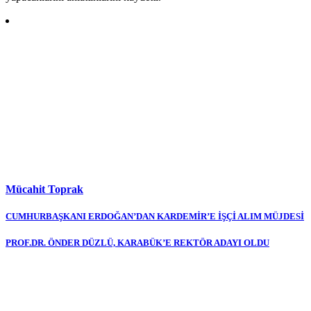
Mücahit Toprak
Yazı
CUMHURBAŞKANI ERDOĞAN’DAN KARDEMİR’E İŞÇİ ALIM MÜJDESİ
gezinmesi
PROF.DR. ÖNDER DÜZLÜ, KARABÜK’E REKTÖR ADAYI OLDU