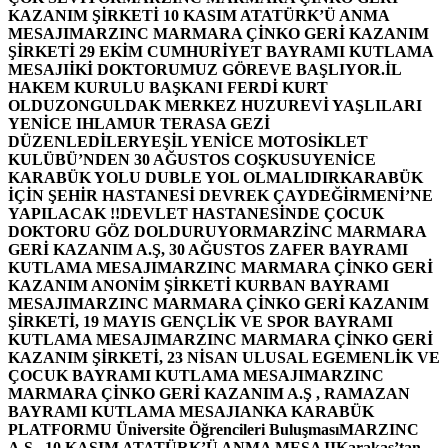
KAZANIM ŞİRKETİ 10 KASIM ATATÜRK’Ü ANMA
MESAJI
MARZINC MARMARA ÇİNKO GERİ KAZANIM
ŞİRKETİ 29 EKİM CUMHURİYET BAYRAMI KUTLAMA
MESAJI
İKİ DOKTORUMUZ GÖREVE BAŞLIYOR.
İL
HAKEM KURULU BAŞKANI FERDİ KURT
OLDU
ZONGULDAK MERKEZ HUZUREVİ YAŞLILARI
YENİCE IHLAMUR TERASA GEZİ
DÜZENLEDİLER
YEŞİL YENİCE MOTOSİKLET
KULÜBÜ’NDEN 30 AĞUSTOS COŞKUSU
YENİCE
KARABÜK YOLU DUBLE YOL OLMALIDIR
KARABÜK
İÇİN ŞEHİR HASTANESİ DEVREK ÇAYDEĞİRMENİ’NE
YAPILACAK !!
DEVLET HASTANESİNDE ÇOCUK
DOKTORU GÖZ DOLDURUYOR
MARZİNC MARMARA
GERİ KAZANIM A.Ş, 30 AĞUSTOS ZAFER BAYRAMI
KUTLAMA MESAJI
MARZINC MARMARA ÇİNKO GERİ
KAZANIM ANONİM ŞİRKETİ KURBAN BAYRAMI
MESAJI
MARZINC MARMARA ÇİNKO GERİ KAZANIM
ŞİRKETİ, 19 MAYIS GENÇLİK VE SPOR BAYRAMI
KUTLAMA MESAJI
MARZINC MARMARA ÇİNKO GERİ
KAZANIM ŞİRKETİ, 23 NİSAN ULUSAL EGEMENLİK VE
ÇOCUK BAYRAMI KUTLAMA MESAJI
MARZINC
MARMARA ÇİNKO GERİ KAZANIM A.Ş , RAMAZAN
BAYRAMI KUTLAMA MESAJI
ANKA KARABÜK
PLATFORMU Üniversite Öğrencileri Buluşması
MARZINC
A.Ş , 10 KASIM ATATÜRK’Ü ANMA MESAJI
Karakaş’tan