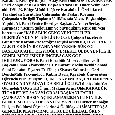
Karabük Belediye Başkan Aday Belli Oldu
SON DAKİKA : AK
Parti Zonguldak Belediye Başkan Adayı Dr. Ömer Selim Alan
oldu
DSİ 23. Bölge Müdürlüğü ve Karabük İl Özel İdaresi
Tarafından Yürütülen Çalışmalar ile Taşkın Koruma
Çalışmaları ile ilgili Toplantı ValiMustafa Yavuz Başkanlığında
Yapıldı.
Ak Parti Yenice Belediye Başkan A.Adayı Sertaş
Karakaş : “Benim doğduğum ve büyüdüğüm şehre bir vefa
borcum var “
KARABÜK GENÇ YENİCELİLER
DERNEĞİNDEN ETKİNLİK
10 Ocak Çalışan Gazeteciler
Günü’nde Karabük’te fotoğraf sergisi açıldı
ÖLÇÜ VE TARTI
ALETLERİNİN BEYANNAME VERME SÜRECİ
BAŞLADI
CAHİT ELiYİOĞLU EMEKLİ OLDU
YENİCE İL
GENEL MECLİSİNDE İNCEBACAK GÖZ
DOLDURUYOR
AK Parti Karabük Milletvekilleri ve İl
Başkanı Esnaf Ziyaretinde
CHP Karabük Milletvekili Sanayi
Sitesi Esnafını Ziyaret Etti
Topçu Siyaset Sahnesine Geri
Döndü
Milli Tekvandocu Kübra Dağlı, Karabük Üniversitesi
Öğrencileri ile Buluştu
SEÇİM TAKVİMİ BAŞLADI
MHP’NİN
OVACIK ADAY ADAYI DA BELLİ OLDU
Türkiye’nin Yerli
Otomobili TOGG KBÜ’nün Makam Aracı Oldu
KARABÜK
TİCARET VE SANAYİ ODASI BAŞKANI FATİH
ÇAPRAZ’IN BASIN AÇIKLAMASI
2024 YILININ İLK
GENEL MECLİS TOPLANTISI YAPILDI
Türker İnanoğlu
İletişim Fakültesi Öğrencilerine 4 Ödül
Sayı-116
İSMETPAŞA
GENÇLİK PLATFORMU KURULDU
İLKBAL ÖREN