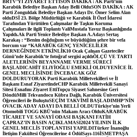
BRTV’Yİ ZİYARET ETTİ
SON DAKİKA : AK Parti’nin
Karabük Belediye Başkan Aday Belli Oldu
SON DAKİKA : AK
Parti Zonguldak Belediye Başkan Adayı Dr. Ömer Selim Alan
oldu
DSİ 23. Bölge Müdürlüğü ve Karabük İl Özel İdaresi
Tarafından Yürütülen Çalışmalar ile Taşkın Koruma
Çalışmaları ile ilgili Toplantı ValiMustafa Yavuz Başkanlığında
Yapıldı.
Ak Parti Yenice Belediye Başkan A.Adayı Sertaş
Karakaş : “Benim doğduğum ve büyüdüğüm şehre bir vefa
borcum var “
KARABÜK GENÇ YENİCELİLER
DERNEĞİNDEN ETKİNLİK
10 Ocak Çalışan Gazeteciler
Günü’nde Karabük’te fotoğraf sergisi açıldı
ÖLÇÜ VE TARTI
ALETLERİNİN BEYANNAME VERME SÜRECİ
BAŞLADI
CAHİT ELiYİOĞLU EMEKLİ OLDU
YENİCE İL
GENEL MECLİSİNDE İNCEBACAK GÖZ
DOLDURUYOR
AK Parti Karabük Milletvekilleri ve İl
Başkanı Esnaf Ziyaretinde
CHP Karabük Milletvekili Sanayi
Sitesi Esnafını Ziyaret Etti
Topçu Siyaset Sahnesine Geri
Döndü
Milli Tekvandocu Kübra Dağlı, Karabük Üniversitesi
Öğrencileri ile Buluştu
SEÇİM TAKVİMİ BAŞLADI
MHP’NİN
OVACIK ADAY ADAYI DA BELLİ OLDU
Türkiye’nin Yerli
Otomobili TOGG KBÜ’nün Makam Aracı Oldu
KARABÜK
TİCARET VE SANAYİ ODASI BAŞKANI FATİH
ÇAPRAZ’IN BASIN AÇIKLAMASI
2024 YILININ İLK
GENEL MECLİS TOPLANTISI YAPILDI
Türker İnanoğlu
İletişim Fakültesi Öğrencilerine 4 Ödül
Sayı-116
İSMETPAŞA