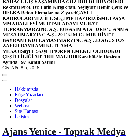
KARAGÜL İŞ YAŞAMINDA GÖZ DOLDURUYOR
KBÜ
Rektörü Prof. Dr. Fatih Kırışık’tan, Yeşilyurt Demir Çelik ve
HELKA Beton Firmalarına Ziyaret
ÇAYLI :
KADROLARIMIZ İLE SEÇİME HAZIRIZ
İSMETPAŞA
MMAHALLESİ MUHTAR ADAYI MURAT
TOPRAK
MARZINC A.Ş, 10 KASIM ATATÜRK’Ü ANMA
MESAJI
MARZINC A.Ş , 29 EKİM CUMHURİYET
BAYRAMI KUTLAMASI
MARZINC A.Ş , 30 AĞUSTOS
ZAFER BAYRAMI KUTLAMA
MESAJI
Sayı-115
Sayı-114
ÖREN EMEKLİ OLDU
OKUL
ÇEŞİTLİLİĞİ ARTIRILMALIDIR
Karabük’te Haziran
Ayında 197 Konut Satıldı
Cts. Ağu 8th, 2026
Hakkımızda
Köşe Yazarları
Dosyalar
Webmail
Site Haritası
İletişim
Ajans Yenice - Toprak Medya