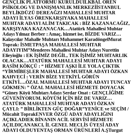
GENÇLİK PLATFORMU KURULDU
İLKBAL ÖREN
PSİKOLOG VE DANIŞMANLIK MERKEZİ
İSTANBUL
BEYLİKDÜZÜ DEREAĞZI MAHALLESİ MUHTAR
ADAYI İLYAS ÖREN
KARŞIYAKA MAHALLESİ
MUHTAR ADAYI ALİM TAKICAK : BİZ KAZANACAĞIZ,
KARŞIYAKA KAZANACAK…
Atatürk Mahallesi Muhtar
Adayı Yılmaz Berber : Amaç, hizmet ise, BİZDE VARIZ…
Kalaycılar Mahalle Muhtarı Muhammet Karadöngel
Murat
Toprak: İSMETPAŞA MAHALLESİ MUHTAR
ADAYIYIM”
Menderes Mahallesi Muhtar Adayı Nurettin
Elieyioğlu : EK İŞİMİZ DEĞİL, TEK İŞİMİZ MUHTARLIK
OLACAK…
ATATÜRK MAHALLESİ MUHTAR ADAYI
RASİM KÖKÇÜ : “ HİZMET AŞKI İLE YOLA ÇIKTIK
“
YİRMİBEŞLER MAHALLESİ MUHTAR ADAYI ÖZKAN
KAHVECİ : VERİN BİZE YETKİYİ, GÖRÜN
ETKİYİ….
ÖZAL MAHALLESİ MUHTAR ADAYI TUNCAY
GÖKMEN: ” ÖZAL MAHALLESİ HİZMETE DOYACAK
“
Güney Köyü Muhtarı Adayı Serdar Onat : GENÇLİĞİME
GÜVENİYORUM. KÖYÜM İÇİN BİZ DE VARIZ…
ATATÜRK MAHALLESİ MUHTAR ADAYI ÖZKAN
ÇAYLI: ” BİRLİKTEN GÜÇ DOĞAR”
YENİCE ve SEÇİM /
Mücahit Toprak
ENVER ÖZGÜ ADAY ADAYLIĞINI
AÇIKLADI
EK BİNANIN ACİL SERVİSİ HİZMETE
AÇILDI
ÇANAKCI, İL GENEL MECLİS ÜYESİ ADAY
ADAYI OLDU
YENTAŞ ORMAN ÜRÜNLERİ A.Ş
Turgut