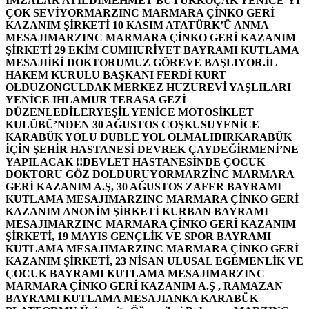
İMZALAR ATILDI
MEHMET BÜYÜKKOÇAK YENİCE’Yİ
ÇOK SEVİYOR
MARZINC MARMARA ÇİNKO GERİ
KAZANIM ŞİRKETİ 10 KASIM ATATÜRK’Ü ANMA
MESAJI
MARZINC MARMARA ÇİNKO GERİ KAZANIM
ŞİRKETİ 29 EKİM CUMHURİYET BAYRAMI KUTLAMA
MESAJI
İKİ DOKTORUMUZ GÖREVE BAŞLIYOR.
İL
HAKEM KURULU BAŞKANI FERDİ KURT
OLDU
ZONGULDAK MERKEZ HUZUREVİ YAŞLILARI
YENİCE IHLAMUR TERASA GEZİ
DÜZENLEDİLER
YEŞİL YENİCE MOTOSİKLET
KULÜBÜ’NDEN 30 AĞUSTOS COŞKUSU
YENİCE
KARABÜK YOLU DUBLE YOL OLMALIDIR
KARABÜK
İÇİN ŞEHİR HASTANESİ DEVREK ÇAYDEĞİRMENİ’NE
YAPILACAK !!
DEVLET HASTANESİNDE ÇOCUK
DOKTORU GÖZ DOLDURUYOR
MARZİNC MARMARA
GERİ KAZANIM A.Ş, 30 AĞUSTOS ZAFER BAYRAMI
KUTLAMA MESAJI
MARZINC MARMARA ÇİNKO GERİ
KAZANIM ANONİM ŞİRKETİ KURBAN BAYRAMI
MESAJI
MARZINC MARMARA ÇİNKO GERİ KAZANIM
ŞİRKETİ, 19 MAYIS GENÇLİK VE SPOR BAYRAMI
KUTLAMA MESAJI
MARZINC MARMARA ÇİNKO GERİ
KAZANIM ŞİRKETİ, 23 NİSAN ULUSAL EGEMENLİK VE
ÇOCUK BAYRAMI KUTLAMA MESAJI
MARZINC
MARMARA ÇİNKO GERİ KAZANIM A.Ş , RAMAZAN
BAYRAMI KUTLAMA MESAJI
ANKA KARABÜK