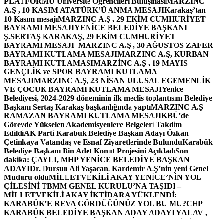
PLATFORMU Üniversite Öğrencileri Buluşması
MARZINC
A.Ş , 10 KASIM ATATÜRK’Ü ANMA MESAJI
Karakaş’tan
10 Kasım mesajı
MARZINC A.Ş , 29 EKİM CUMHURİYET
BAYRAMI MESAJI
YENİCE BELEDİYE BAŞKANI
Ş.SERTAŞ KARAKAŞ, 29 EKİM CUMHURİYET
BAYRAMI MESAJI
MARZINC A.Ş , 30 AĞUSTOS ZAFER
BAYRAMI KUTLAMA MESAJI
MARZINC A.Ş, KURBAN
BAYRAMI KUTLAMASI
MARZİNC A.Ş , 19 MAYIS
GENÇLİK ve SPOR BAYRAMI KUTLAMA
MESAJI
MARZINC A.Ş, 23 NİSAN ULUSAL EGEMENLİK
VE ÇOCUK BAYRAMI KUTLAMA MESAJI
Yenice
Belediyesi, 2024-2029 döneminin ilk meclis toplantısını Belediye
Başkanı Sertaş Karakaş başkanlığında yaptı
MARZINC A.Ş
RAMAZAN BAYRAMI KUTLAMA MESAJI
KBÜ’de
Görevde Yükselen Akademisyenlere Belgeleri Takdim
Edildi
AK Parti Karabük Belediye Başkan Adayı Özkan
Çetinkaya Vatandaş ve Esnaf Ziyaretlerinde Bulundu
Karabük
Belediye Başkanı Bin Adet Konut Projesini Açıkladı
Son
dakika: ÇAYLI, MHP YENİCE BELEDİYE BAŞKAN
ADAYI
Dr. Dursun Ali Yaşacan, Kardemir A.Ş’nin yeni Genel
Müdürü oldu
MİLLETVEKİLİ AKAY YENİCE’NİN YOL
ÇİLESİNİ TBMM GENEL KURULU’NA TAŞIDI –
MİLLETVEKİLİ AKAY İKTİDARA YÜKLENDİ:
KARABÜK’E REVA GÖRDÜĞÜNÜZ YOL BU MU?
CHP
KARABÜK BELEDİYE BAŞKAN ADAY ADAYI YALAV ,