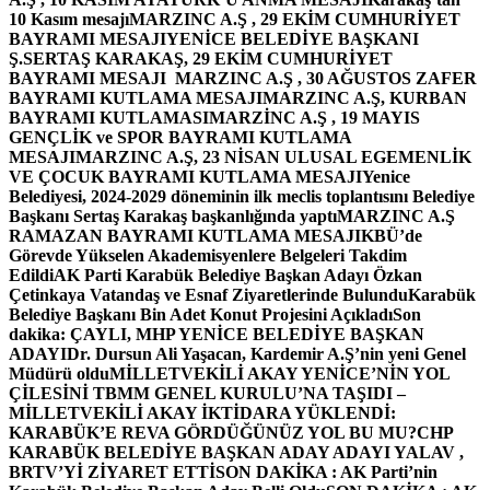
10 Kasım mesajı
MARZINC A.Ş , 29 EKİM CUMHURİYET
BAYRAMI MESAJI
YENİCE BELEDİYE BAŞKANI
Ş.SERTAŞ KARAKAŞ, 29 EKİM CUMHURİYET
BAYRAMI MESAJI
MARZINC A.Ş , 30 AĞUSTOS ZAFER
BAYRAMI KUTLAMA MESAJI
MARZINC A.Ş, KURBAN
BAYRAMI KUTLAMASI
MARZİNC A.Ş , 19 MAYIS
GENÇLİK ve SPOR BAYRAMI KUTLAMA
MESAJI
MARZINC A.Ş, 23 NİSAN ULUSAL EGEMENLİK
VE ÇOCUK BAYRAMI KUTLAMA MESAJI
Yenice
Belediyesi, 2024-2029 döneminin ilk meclis toplantısını Belediye
Başkanı Sertaş Karakaş başkanlığında yaptı
MARZINC A.Ş
RAMAZAN BAYRAMI KUTLAMA MESAJI
KBÜ’de
Görevde Yükselen Akademisyenlere Belgeleri Takdim
Edildi
AK Parti Karabük Belediye Başkan Adayı Özkan
Çetinkaya Vatandaş ve Esnaf Ziyaretlerinde Bulundu
Karabük
Belediye Başkanı Bin Adet Konut Projesini Açıkladı
Son
dakika: ÇAYLI, MHP YENİCE BELEDİYE BAŞKAN
ADAYI
Dr. Dursun Ali Yaşacan, Kardemir A.Ş’nin yeni Genel
Müdürü oldu
MİLLETVEKİLİ AKAY YENİCE’NİN YOL
ÇİLESİNİ TBMM GENEL KURULU’NA TAŞIDI –
MİLLETVEKİLİ AKAY İKTİDARA YÜKLENDİ:
KARABÜK’E REVA GÖRDÜĞÜNÜZ YOL BU MU?
CHP
KARABÜK BELEDİYE BAŞKAN ADAY ADAYI YALAV ,
BRTV’Yİ ZİYARET ETTİ
SON DAKİKA : AK Parti’nin