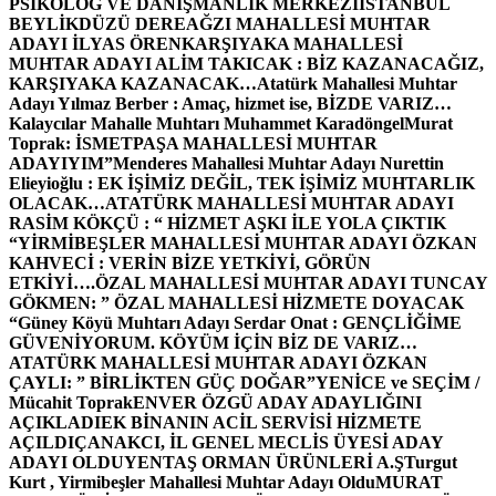
PSİKOLOG VE DANIŞMANLIK MERKEZİ
İSTANBUL
BEYLİKDÜZÜ DEREAĞZI MAHALLESİ MUHTAR
ADAYI İLYAS ÖREN
KARŞIYAKA MAHALLESİ
MUHTAR ADAYI ALİM TAKICAK : BİZ KAZANACAĞIZ,
KARŞIYAKA KAZANACAK…
Atatürk Mahallesi Muhtar
Adayı Yılmaz Berber : Amaç, hizmet ise, BİZDE VARIZ…
Kalaycılar Mahalle Muhtarı Muhammet Karadöngel
Murat
Toprak: İSMETPAŞA MAHALLESİ MUHTAR
ADAYIYIM”
Menderes Mahallesi Muhtar Adayı Nurettin
Elieyioğlu : EK İŞİMİZ DEĞİL, TEK İŞİMİZ MUHTARLIK
OLACAK…
ATATÜRK MAHALLESİ MUHTAR ADAYI
RASİM KÖKÇÜ : “ HİZMET AŞKI İLE YOLA ÇIKTIK
“
YİRMİBEŞLER MAHALLESİ MUHTAR ADAYI ÖZKAN
KAHVECİ : VERİN BİZE YETKİYİ, GÖRÜN
ETKİYİ….
ÖZAL MAHALLESİ MUHTAR ADAYI TUNCAY
GÖKMEN: ” ÖZAL MAHALLESİ HİZMETE DOYACAK
“
Güney Köyü Muhtarı Adayı Serdar Onat : GENÇLİĞİME
GÜVENİYORUM. KÖYÜM İÇİN BİZ DE VARIZ…
ATATÜRK MAHALLESİ MUHTAR ADAYI ÖZKAN
ÇAYLI: ” BİRLİKTEN GÜÇ DOĞAR”
YENİCE ve SEÇİM /
Mücahit Toprak
ENVER ÖZGÜ ADAY ADAYLIĞINI
AÇIKLADI
EK BİNANIN ACİL SERVİSİ HİZMETE
AÇILDI
ÇANAKCI, İL GENEL MECLİS ÜYESİ ADAY
ADAYI OLDU
YENTAŞ ORMAN ÜRÜNLERİ A.Ş
Turgut
Kurt , Yirmibeşler Mahallesi Muhtar Adayı Oldu
MURAT