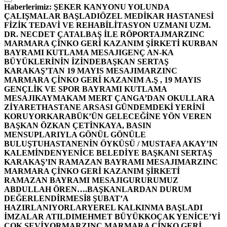
Haberlerimiz:
ŞEKER KANYONU YOLUNDA
ÇALIŞMALAR BAŞLADI
ÖZEL MEDİKAR HASTANESİ
FİZİK TEDAVİ VE REHABİLİTASYON UZMANI UZM.
DR. NECDET ÇATALBAŞ İLE RÖPORTAJ
MARZINC
MARMARA ÇİNKO GERİ KAZANIM ŞİRKETİ KURBAN
BAYRAMI KUTLAMA MESAJI
GENÇ AN-KA
BÜYÜKLERİNİN İZİNDE
BAŞKAN SERTAŞ
KARAKAŞ’TAN 19 MAYIS MESAJI
MARZINC
MARMARA ÇİNKO GERİ KAZANIM A.Ş , 19 MAYIS
GENÇLİK VE SPOR BAYRAMI KUTLAMA
MESAJI
KAYMAKAM MERT ÇANGA’DAN OKULLARA
ZİYARET
HASTANE ARSASI GÜNDEMDEKİ YERİNİ
KORUYOR
KARABÜK’ÜN GELECEĞİNE YÖN VEREN
BAŞKAN ÖZKAN ÇETİNKAYA, BASIN
MENSUPLARIYLA GÖNÜL GÖNÜLE
BULUŞTU
HASTANENİN ÖYKÜSÜ / MUSTAFA AKAY’IN
KALEMİNDEN
YENİCE BELEDİYE BAŞKANI SERTAŞ
KARAKAŞ’IN RAMAZAN BAYRAMI MESAJI
MARZINC
MARMARA ÇİNKO GERİ KAZANIM ŞİRKETİ
RAMAZAN BAYRAMI MESAJI
GURURUMUZ
ABDULLAH ÖREN….
BAŞKANLARDAN DURUM
DEĞERLENDİRMESİ
8 ŞUBAT’A
HAZIRLANIYORLAR
YEREL KALKINMA BAŞLADI
İMZALAR ATILDI
MEHMET BÜYÜKKOÇAK YENİCE’Yİ
ÇOK SEVİYOR
MARZINC MARMARA ÇİNKO GERİ