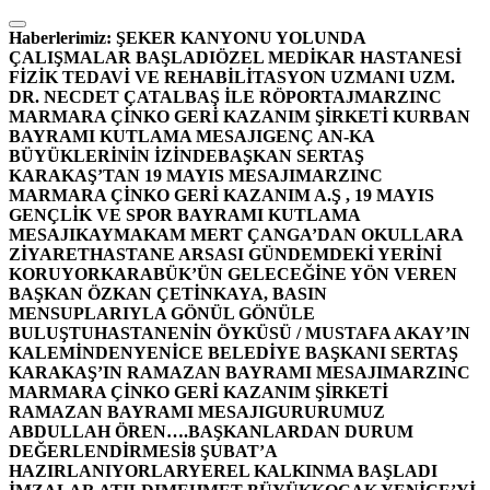
İçeriğe
atla
Haberlerimiz:
ŞEKER KANYONU YOLUNDA
ÇALIŞMALAR BAŞLADI
ÖZEL MEDİKAR HASTANESİ
FİZİK TEDAVİ VE REHABİLİTASYON UZMANI UZM.
DR. NECDET ÇATALBAŞ İLE RÖPORTAJ
MARZINC
MARMARA ÇİNKO GERİ KAZANIM ŞİRKETİ KURBAN
BAYRAMI KUTLAMA MESAJI
GENÇ AN-KA
BÜYÜKLERİNİN İZİNDE
BAŞKAN SERTAŞ
KARAKAŞ’TAN 19 MAYIS MESAJI
MARZINC
MARMARA ÇİNKO GERİ KAZANIM A.Ş , 19 MAYIS
GENÇLİK VE SPOR BAYRAMI KUTLAMA
MESAJI
KAYMAKAM MERT ÇANGA’DAN OKULLARA
ZİYARET
HASTANE ARSASI GÜNDEMDEKİ YERİNİ
KORUYOR
KARABÜK’ÜN GELECEĞİNE YÖN VEREN
BAŞKAN ÖZKAN ÇETİNKAYA, BASIN
MENSUPLARIYLA GÖNÜL GÖNÜLE
BULUŞTU
HASTANENİN ÖYKÜSÜ / MUSTAFA AKAY’IN
KALEMİNDEN
YENİCE BELEDİYE BAŞKANI SERTAŞ
KARAKAŞ’IN RAMAZAN BAYRAMI MESAJI
MARZINC
MARMARA ÇİNKO GERİ KAZANIM ŞİRKETİ
RAMAZAN BAYRAMI MESAJI
GURURUMUZ
ABDULLAH ÖREN….
BAŞKANLARDAN DURUM
DEĞERLENDİRMESİ
8 ŞUBAT’A
HAZIRLANIYORLAR
YEREL KALKINMA BAŞLADI