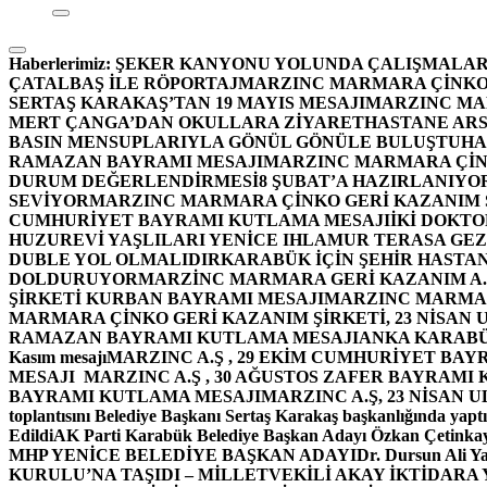
Haberlerimiz:
ŞEKER KANYONU YOLUNDA ÇALIŞMALAR
ÇATALBAŞ İLE RÖPORTAJ
MARZINC MARMARA ÇİNKO 
SERTAŞ KARAKAŞ’TAN 19 MAYIS MESAJI
MARZINC MAR
MERT ÇANGA’DAN OKULLARA ZİYARET
HASTANE ARS
BASIN MENSUPLARIYLA GÖNÜL GÖNÜLE BULUŞTU
HA
RAMAZAN BAYRAMI MESAJI
MARZINC MARMARA ÇİNK
DURUM DEĞERLENDİRMESİ
8 ŞUBAT’A HAZIRLANIYO
SEVİYOR
MARZINC MARMARA ÇİNKO GERİ KAZANIM Ş
CUMHURİYET BAYRAMI KUTLAMA MESAJI
İKİ DOKT
HUZUREVİ YAŞLILARI YENİCE IHLAMUR TERASA GE
DUBLE YOL OLMALIDIR
KARABÜK İÇİN ŞEHİR HASTAN
DOLDURUYOR
MARZİNC MARMARA GERİ KAZANIM A.Ş
ŞİRKETİ KURBAN BAYRAMI MESAJI
MARZINC MARMARA
MARMARA ÇİNKO GERİ KAZANIM ŞİRKETİ, 23 NİSAN
RAMAZAN BAYRAMI KUTLAMA MESAJI
ANKA KARABÜK 
Kasım mesajı
MARZINC A.Ş , 29 EKİM CUMHURİYET BAY
MESAJI
MARZINC A.Ş , 30 AĞUSTOS ZAFER BAYRAMI
BAYRAMI KUTLAMA MESAJI
MARZINC A.Ş, 23 NİSAN
toplantısını Belediye Başkanı Sertaş Karakaş başkanlığında yaptı
Edildi
AK Parti Karabük Belediye Başkan Adayı Özkan Çetinkay
MHP YENİCE BELEDİYE BAŞKAN ADAYI
Dr. Dursun Ali Y
KURULU’NA TAŞIDI – MİLLETVEKİLİ AKAY İKTİDAR