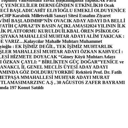
 Toplantı ValiMustafa Yavuz Başkanlığında Yapıldı.
Ak Parti
Ç YENİCELİLER DERNEĞİNDEN ETKİNLİK
10 Ocak
ECİ BAŞLADI
CAHİT ELiYİOĞLU EMEKLİ OLDU
YENİCE
e
CHP Karabük Milletvekili Sanayi Sitesi Esnafını Ziyaret
VİMİ BAŞLADI
MHP’NİN OVACIK ADAY ADAYI DA BELLİ
FATİH ÇAPRAZ’IN BASIN AÇIKLAMASI
2024 YILININ İLK
LİK PLATFORMU KURULDU
İLKBAL ÖREN PSİKOLOG
ŞIYAKA MAHALLESİ MUHTAR ADAYI ALİM TAKICAK :
BİZDE VARIZ…
Kalaycılar Mahalle Muhtarı Muhammet
Elieyioğlu : EK İŞİMİZ DEĞİL, TEK İŞİMİZ MUHTARLIK
ŞLER MAHALLESİ MUHTAR ADAYI ÖZKAN KAHVECİ :
ESİ HİZMETE DOYACAK “
Güney Köyü Muhtarı Adayı
 ÖZKAN ÇAYLI: ” BİRLİKTEN GÜÇ DOĞAR”
YENİCE ve
ANAKCI, İL GENEL MECLİS ÜYESİ ADAY ADAYI
ŞAMINDA GÖZ DOLDURUYOR
KBÜ Rektörü Prof. Dr. Fatih
METPAŞA MMAHALLESİ MUHTAR ADAYI MURAT
UTLAMASI
MARZINC A.Ş , 30 AĞUSTOS ZAFER BAYRAMI
nda 197 Konut Satıldı