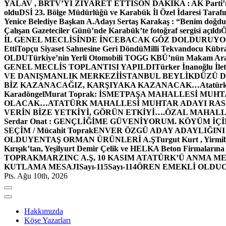
YALAV , BRTV’Yİ ZİYARET ETTİ
SON DAKİKA : AK Parti’n
oldu
DSİ 23. Bölge Müdürlüğü ve Karabük İl Özel İdaresi Tarafın
Yenice Belediye Başkan A.Adayı Sertaş Karakaş : “Benim doğd
Çalışan Gazeteciler Günü’nde Karabük’te fotoğraf sergisi açıldı
İL GENEL MECLİSİNDE İNCEBACAK GÖZ DOLDURUY
Etti
Topçu Siyaset Sahnesine Geri Döndü
Milli Tekvandocu Kübra 
OLDU
Türkiye’nin Yerli Otomobili TOGG KBÜ’nün Makam Ara
GENEL MECLİS TOPLANTISI YAPILDI
Türker İnanoğlu İlet
VE DANIŞMANLIK MERKEZİ
İSTANBUL BEYLİKDÜZÜ 
BİZ KAZANACAĞIZ, KARŞIYAKA KAZANACAK…
Atatür
Karadöngel
Murat Toprak: İSMETPAŞA MAHALLESİ MUH
OLACAK…
ATATÜRK MAHALLESİ MUHTAR ADAYI RASİM
VERİN BİZE YETKİYİ, GÖRÜN ETKİYİ….
ÖZAL MAHALL
Serdar Onat : GENÇLİĞİME GÜVENİYORUM. KÖYÜM İÇİ
SEÇİM / Mücahit Toprak
ENVER ÖZGÜ ADAY ADAYLIĞINI
OLDU
YENTAŞ ORMAN ÜRÜNLERİ A.Ş
Turgut Kurt , Yirmi
Kırışık’tan, Yeşilyurt Demir Çelik ve HELKA Beton Firmalarına
TOPRAK
MARZINC A.Ş, 10 KASIM ATATÜRK’Ü ANMA ME
KUTLAMA MESAJI
Sayı-115
Sayı-114
ÖREN EMEKLİ OLDU
Pts. Ağu 10th, 2026
Hakkımızda
Köşe Yazarları