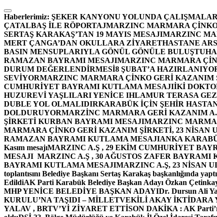
İçeriğe
atla
Haberlerimiz:
ŞEKER KANYONU YOLUNDA ÇALIŞMALAR
ÇATALBAŞ İLE RÖPORTAJ
MARZINC MARMARA ÇİNKO 
SERTAŞ KARAKAŞ’TAN 19 MAYIS MESAJI
MARZINC MAR
MERT ÇANGA’DAN OKULLARA ZİYARET
HASTANE ARS
BASIN MENSUPLARIYLA GÖNÜL GÖNÜLE BULUŞTU
HA
RAMAZAN BAYRAMI MESAJI
MARZINC MARMARA ÇİNK
DURUM DEĞERLENDİRMESİ
8 ŞUBAT’A HAZIRLANIYO
SEVİYOR
MARZINC MARMARA ÇİNKO GERİ KAZANIM Ş
CUMHURİYET BAYRAMI KUTLAMA MESAJI
İKİ DOKT
HUZUREVİ YAŞLILARI YENİCE IHLAMUR TERASA GE
DUBLE YOL OLMALIDIR
KARABÜK İÇİN ŞEHİR HASTAN
DOLDURUYOR
MARZİNC MARMARA GERİ KAZANIM A.Ş
ŞİRKETİ KURBAN BAYRAMI MESAJI
MARZINC MARMARA
MARMARA ÇİNKO GERİ KAZANIM ŞİRKETİ, 23 NİSAN
RAMAZAN BAYRAMI KUTLAMA MESAJI
ANKA KARABÜK 
Kasım mesajı
MARZINC A.Ş , 29 EKİM CUMHURİYET BAY
MESAJI
MARZINC A.Ş , 30 AĞUSTOS ZAFER BAYRAMI
BAYRAMI KUTLAMA MESAJI
MARZINC A.Ş, 23 NİSAN
toplantısını Belediye Başkanı Sertaş Karakaş başkanlığında yaptı
Edildi
AK Parti Karabük Belediye Başkan Adayı Özkan Çetinkay
MHP YENİCE BELEDİYE BAŞKAN ADAYI
Dr. Dursun Ali Y
KURULU’NA TAŞIDI – MİLLETVEKİLİ AKAY İKTİDAR
YALAV , BRTV’Yİ ZİYARET ETTİ
SON DAKİKA : AK Parti’n