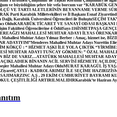
dan Yürütülen Çalışmalar ile Taşkın Koruma Çalışmaları ile ilgili
uğum ve büyüdüğüm şehre bir vefa borcum var “
KARABÜK GEN
ÖLÇÜ VE TARTI ALETLERİNİN BEYANNAME VERME SÜR
OR
AK Parti Karabük Milletvekilleri ve İl Başkanı Esnaf Ziyaretind
Dağlı, Karabük Üniversitesi Öğrencileri ile Buluştu
SEÇİM TAK
cı Oldu
KARABÜK TİCARET VE SANAYİ ODASI BAŞKANI 
işim Fakültesi Öğrencilerine 4 Ödül
Sayı-116
İSMETPAŞA GENÇ
DEREAĞZI MAHALLESİ MUHTAR ADAYI İLYAS ÖREN
KAR
k Mahallesi Muhtar Adayı Yılmaz Berber : Amaç, hizmet ise, 
TAR ADAYIYIM”
Menderes Mahallesi Muhtar Adayı Nurettin 
 KÖKÇÜ : “ HİZMET AŞKI İLE YOLA ÇIKTIK “
YİRMİBE
ESİ MUHTAR ADAYI TUNCAY GÖKMEN: ” ÖZAL MAHALL
N BİZ DE VARIZ…
ATATÜRK MAHALLESİ MUHTAR ADAYI
 AÇIKLADI
EK BİNANIN ACİL SERVİSİ HİZMETE AÇILDI
Ç
beşler Mahallesi Muhtar Adayı Oldu
MURAT KARAGÜL İŞ YA
 Ziyaret
ÇAYLI : KADROLARIMIZ İLE SEÇİME HAZIRIZ
İS
SAJI
MARZINC A.Ş , 29 EKİM CUMHURİYET BAYRAMI K
OKUL ÇEŞİTLİLİĞİ ARTIRILMALIDIR
Karabük’te Haziran Ayı
anıtım