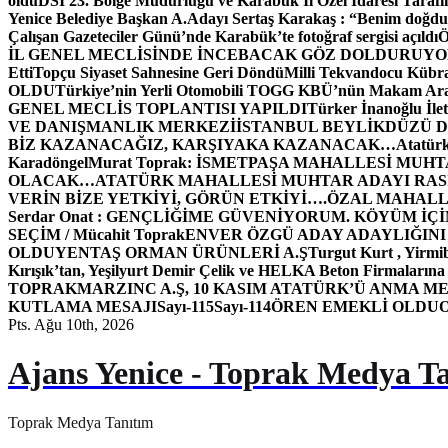
oldu
DSİ 23. Bölge Müdürlüğü ve Karabük İl Özel İdaresi Tarafın
Yenice Belediye Başkan A.Adayı Sertaş Karakaş : “Benim doğd
Çalışan Gazeteciler Günü’nde Karabük’te fotoğraf sergisi açıldı
İL GENEL MECLİSİNDE İNCEBACAK GÖZ DOLDURUY
Etti
Topçu Siyaset Sahnesine Geri Döndü
Milli Tekvandocu Kübra 
OLDU
Türkiye’nin Yerli Otomobili TOGG KBÜ’nün Makam Ara
GENEL MECLİS TOPLANTISI YAPILDI
Türker İnanoğlu İlet
VE DANIŞMANLIK MERKEZİ
İSTANBUL BEYLİKDÜZÜ 
BİZ KAZANACAĞIZ, KARŞIYAKA KAZANACAK…
Atatür
Karadöngel
Murat Toprak: İSMETPAŞA MAHALLESİ MUH
OLACAK…
ATATÜRK MAHALLESİ MUHTAR ADAYI RASİM
VERİN BİZE YETKİYİ, GÖRÜN ETKİYİ….
ÖZAL MAHALL
Serdar Onat : GENÇLİĞİME GÜVENİYORUM. KÖYÜM İÇİ
SEÇİM / Mücahit Toprak
ENVER ÖZGÜ ADAY ADAYLIĞINI
OLDU
YENTAŞ ORMAN ÜRÜNLERİ A.Ş
Turgut Kurt , Yirmi
Kırışık’tan, Yeşilyurt Demir Çelik ve HELKA Beton Firmalarına
TOPRAK
MARZINC A.Ş, 10 KASIM ATATÜRK’Ü ANMA ME
KUTLAMA MESAJI
Sayı-115
Sayı-114
ÖREN EMEKLİ OLDU
Pts. Ağu 10th, 2026
Ajans Yenice - Toprak Medya T
Toprak Medya Tanıtım