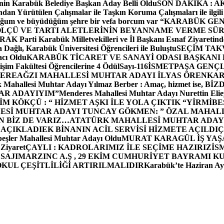
in Karabük Belediye Başkan Aday Belli Oldu
SON DAKİKA : AK P
dan Yürütülen Çalışmalar ile Taşkın Koruma Çalışmaları ile ilgili
uğum ve büyüdüğüm şehre bir vefa borcum var “
KARABÜK GEN
ÖLÇÜ VE TARTI ALETLERİNİN BEYANNAME VERME SÜR
OR
AK Parti Karabük Milletvekilleri ve İl Başkanı Esnaf Ziyaretind
Dağlı, Karabük Üniversitesi Öğrencileri ile Buluştu
SEÇİM TAK
cı Oldu
KARABÜK TİCARET VE SANAYİ ODASI BAŞKANI 
işim Fakültesi Öğrencilerine 4 Ödül
Sayı-116
İSMETPAŞA GENÇ
DEREAĞZI MAHALLESİ MUHTAR ADAYI İLYAS ÖREN
KAR
k Mahallesi Muhtar Adayı Yılmaz Berber : Amaç, hizmet ise, 
TAR ADAYIYIM”
Menderes Mahallesi Muhtar Adayı Nurettin 
 KÖKÇÜ : “ HİZMET AŞKI İLE YOLA ÇIKTIK “
YİRMİBE
ESİ MUHTAR ADAYI TUNCAY GÖKMEN: ” ÖZAL MAHALL
N BİZ DE VARIZ…
ATATÜRK MAHALLESİ MUHTAR ADAYI
 AÇIKLADI
EK BİNANIN ACİL SERVİSİ HİZMETE AÇILDI
Ç
beşler Mahallesi Muhtar Adayı Oldu
MURAT KARAGÜL İŞ YA
 Ziyaret
ÇAYLI : KADROLARIMIZ İLE SEÇİME HAZIRIZ
İS
SAJI
MARZINC A.Ş , 29 EKİM CUMHURİYET BAYRAMI K
OKUL ÇEŞİTLİLİĞİ ARTIRILMALIDIR
Karabük’te Haziran Ayı