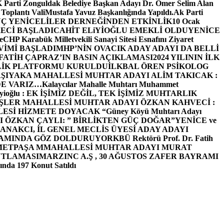
arti Zonguldak Belediye Başkan Adayı Dr. Ömer Selim Alan
 Toplantı ValiMustafa Yavuz Başkanlığında Yapıldı.
Ak Parti
Ç YENİCELİLER DERNEĞİNDEN ETKİNLİK
10 Ocak
ECİ BAŞLADI
CAHİT ELiYİOĞLU EMEKLİ OLDU
YENİCE
e
CHP Karabük Milletvekili Sanayi Sitesi Esnafını Ziyaret
VİMİ BAŞLADI
MHP’NİN OVACIK ADAY ADAYI DA BELLİ
FATİH ÇAPRAZ’IN BASIN AÇIKLAMASI
2024 YILININ İLK
LİK PLATFORMU KURULDU
İLKBAL ÖREN PSİKOLOG
ŞIYAKA MAHALLESİ MUHTAR ADAYI ALİM TAKICAK :
BİZDE VARIZ…
Kalaycılar Mahalle Muhtarı Muhammet
Elieyioğlu : EK İŞİMİZ DEĞİL, TEK İŞİMİZ MUHTARLIK
ŞLER MAHALLESİ MUHTAR ADAYI ÖZKAN KAHVECİ :
ESİ HİZMETE DOYACAK “
Güney Köyü Muhtarı Adayı
 ÖZKAN ÇAYLI: ” BİRLİKTEN GÜÇ DOĞAR”
YENİCE ve
ANAKCI, İL GENEL MECLİS ÜYESİ ADAY ADAYI
ŞAMINDA GÖZ DOLDURUYOR
KBÜ Rektörü Prof. Dr. Fatih
METPAŞA MMAHALLESİ MUHTAR ADAYI MURAT
UTLAMASI
MARZINC A.Ş , 30 AĞUSTOS ZAFER BAYRAMI
nda 197 Konut Satıldı