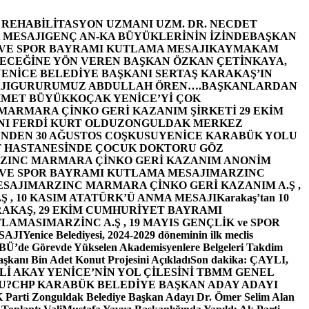
E REHABİLİTASYON UZMANI UZM. DR. NECDET
 MESAJI
GENÇ AN-KA BÜYÜKLERİNİN İZİNDE
BAŞKAN
 VE SPOR BAYRAMI KUTLAMA MESAJI
KAYMAKAM
ECEĞİNE YÖN VEREN BAŞKAN ÖZKAN ÇETİNKAYA,
ENİCE BELEDİYE BAŞKANI SERTAŞ KARAKAŞ’IN
JI
GURURUMUZ ABDULLAH ÖREN….
BAŞKANLARDAN
MET BÜYÜKKOÇAK YENİCE’Yİ ÇOK
MARMARA ÇİNKO GERİ KAZANIM ŞİRKETİ 29 EKİM
I FERDİ KURT OLDU
ZONGULDAK MERKEZ
’NDEN 30 AĞUSTOS COŞKUSU
YENİCE KARABÜK YOLU
 HASTANESİNDE ÇOCUK DOKTORU GÖZ
ZINC MARMARA ÇİNKO GERİ KAZANIM ANONİM
 VE SPOR BAYRAMI KUTLAMA MESAJI
MARZINC
ESAJI
MARZINC MARMARA ÇİNKO GERİ KAZANIM A.Ş ,
Ş , 10 KASIM ATATÜRK’Ü ANMA MESAJI
Karakaş’tan 10
RAKAŞ, 29 EKİM CUMHURİYET BAYRAMI
TLAMASI
MARZİNC A.Ş , 19 MAYIS GENÇLİK ve SPOR
SAJI
Yenice Belediyesi, 2024-2029 döneminin ilk meclis
BÜ’de Görevde Yükselen Akademisyenlere Belgeleri Takdim
şkanı Bin Adet Konut Projesini Açıkladı
Son dakika: ÇAYLI,
İ AKAY YENİCE’NİN YOL ÇİLESİNİ TBMM GENEL
U?
CHP KARABÜK BELEDİYE BAŞKAN ADAY ADAYI
arti Zonguldak Belediye Başkan Adayı Dr. Ömer Selim Alan