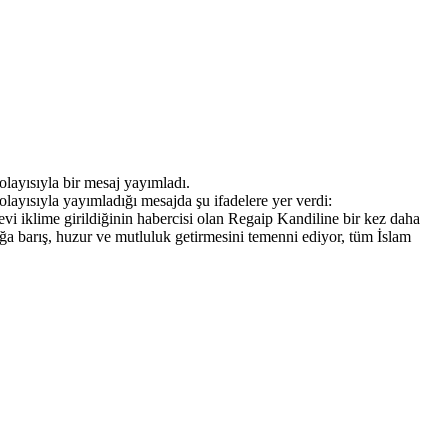
layısıyla bir mesaj yayımladı.
layısıyla yayımladığı mesajda şu ifadelere yer verdi:
i iklime girildiğinin habercisi olan Regaip Kandiline bir kez daha
a barış, huzur ve mutluluk getirmesini temenni ediyor, tüm İslam