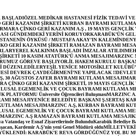
 BAŞLADI
ÖZEL MEDİKAR HASTANESİ FİZİK TEDAVİ V
GERİ KAZANIM ŞİRKETİ KURBAN BAYRAMI KUTLAMA
MARA ÇİNKO GERİ KAZANIM A.Ş , 19 MAYIS GENÇLİK
ASI GÜNDEMDEKİ YERİNİ KORUYOR
KARABÜK’ÜN GEL
STANENİN ÖYKÜSÜ / MUSTAFA AKAY’IN KALEMİNDEN
Y
O GERİ KAZANIM ŞİRKETİ RAMAZAN BAYRAMI MESA
RLAR
YEREL KALKINMA BAŞLADI İMZALAR ATILDI
MEH
İRKETİ 10 KASIM ATATÜRK’Ü ANMA MESAJI
MARZINC 
ORUMUZ GÖREVE BAŞLIYOR.
İL HAKEM KURULU BAŞKAN
Zİ DÜZENLEDİLER
YEŞİL YENİCE MOTOSİKLET KULÜBÜ
ESİ DEVREK ÇAYDEĞİRMENİ’NE YAPILACAK !!
DEVLET
, 30 AĞUSTOS ZAFER BAYRAMI KUTLAMA MESAJI
MAR
 ÇİNKO GERİ KAZANIM ŞİRKETİ, 19 MAYIS GENÇLİK
 ULUSAL EGEMENLİK VE ÇOCUK BAYRAMI KUTLAMA M
PLATFORMU Üniversite Öğrencileri Buluşması
MARZINC A.
RAMI MESAJI
YENİCE BELEDİYE BAŞKANI Ş.SERTAŞ KA
 KUTLAMA MESAJI
MARZINC A.Ş, KURBAN BAYRAMI KU
 ULUSAL EGEMENLİK VE ÇOCUK BAYRAMI KUTLAMA ME
MARZINC A.Ş RAMAZAN BAYRAMI KUTLAMA MESAJI
K
a Vatandaş ve Esnaf Ziyaretlerinde Bulundu
Karabük Belediye Ba
aşacan, Kardemir A.Ş’nin yeni Genel Müdürü oldu
MİLLETVEKİL
A YÜKLENDİ: KARABÜK’E REVA GÖRDÜĞÜNÜZ YOL BU M