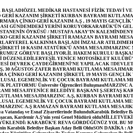
 BAŞLADI
ÖZEL MEDİKAR HASTANESİ FİZİK TEDAVİ V
GERİ KAZANIM ŞİRKETİ KURBAN BAYRAMI KUTLAMA
MARA ÇİNKO GERİ KAZANIM A.Ş , 19 MAYIS GENÇLİK
ASI GÜNDEMDEKİ YERİNİ KORUYOR
KARABÜK’ÜN GEL
STANENİN ÖYKÜSÜ / MUSTAFA AKAY’IN KALEMİNDEN
Y
O GERİ KAZANIM ŞİRKETİ RAMAZAN BAYRAMI MESA
RLAR
YEREL KALKINMA BAŞLADI İMZALAR ATILDI
MEH
İRKETİ 10 KASIM ATATÜRK’Ü ANMA MESAJI
MARZINC 
ORUMUZ GÖREVE BAŞLIYOR.
İL HAKEM KURULU BAŞKAN
Zİ DÜZENLEDİLER
YEŞİL YENİCE MOTOSİKLET KULÜBÜ
ESİ DEVREK ÇAYDEĞİRMENİ’NE YAPILACAK !!
DEVLET
, 30 AĞUSTOS ZAFER BAYRAMI KUTLAMA MESAJI
MAR
 ÇİNKO GERİ KAZANIM ŞİRKETİ, 19 MAYIS GENÇLİK
 ULUSAL EGEMENLİK VE ÇOCUK BAYRAMI KUTLAMA M
PLATFORMU Üniversite Öğrencileri Buluşması
MARZINC A.
RAMI MESAJI
YENİCE BELEDİYE BAŞKANI Ş.SERTAŞ KA
 KUTLAMA MESAJI
MARZINC A.Ş, KURBAN BAYRAMI KU
 ULUSAL EGEMENLİK VE ÇOCUK BAYRAMI KUTLAMA ME
MARZINC A.Ş RAMAZAN BAYRAMI KUTLAMA MESAJI
K
a Vatandaş ve Esnaf Ziyaretlerinde Bulundu
Karabük Belediye Ba
aşacan, Kardemir A.Ş’nin yeni Genel Müdürü oldu
MİLLETVEKİL
A YÜKLENDİ: KARABÜK’E REVA GÖRDÜĞÜNÜZ YOL BU M
in Karabük Belediye Başkan Aday Belli Oldu
SON DAKİKA : AK P