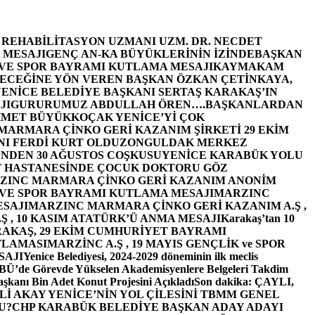
E REHABİLİTASYON UZMANI UZM. DR. NECDET
 MESAJI
GENÇ AN-KA BÜYÜKLERİNİN İZİNDE
BAŞKAN
 VE SPOR BAYRAMI KUTLAMA MESAJI
KAYMAKAM
ECEĞİNE YÖN VEREN BAŞKAN ÖZKAN ÇETİNKAYA,
ENİCE BELEDİYE BAŞKANI SERTAŞ KARAKAŞ’IN
JI
GURURUMUZ ABDULLAH ÖREN….
BAŞKANLARDAN
MET BÜYÜKKOÇAK YENİCE’Yİ ÇOK
MARMARA ÇİNKO GERİ KAZANIM ŞİRKETİ 29 EKİM
I FERDİ KURT OLDU
ZONGULDAK MERKEZ
’NDEN 30 AĞUSTOS COŞKUSU
YENİCE KARABÜK YOLU
 HASTANESİNDE ÇOCUK DOKTORU GÖZ
ZINC MARMARA ÇİNKO GERİ KAZANIM ANONİM
 VE SPOR BAYRAMI KUTLAMA MESAJI
MARZINC
ESAJI
MARZINC MARMARA ÇİNKO GERİ KAZANIM A.Ş ,
Ş , 10 KASIM ATATÜRK’Ü ANMA MESAJI
Karakaş’tan 10
RAKAŞ, 29 EKİM CUMHURİYET BAYRAMI
TLAMASI
MARZİNC A.Ş , 19 MAYIS GENÇLİK ve SPOR
SAJI
Yenice Belediyesi, 2024-2029 döneminin ilk meclis
BÜ’de Görevde Yükselen Akademisyenlere Belgeleri Takdim
şkanı Bin Adet Konut Projesini Açıkladı
Son dakika: ÇAYLI,
İ AKAY YENİCE’NİN YOL ÇİLESİNİ TBMM GENEL
U?
CHP KARABÜK BELEDİYE BAŞKAN ADAY ADAYI