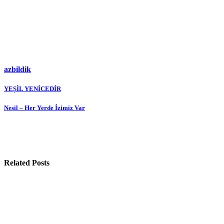
azbildik
Yazı
YEŞİL YENİCEDİR
gezinmesi
Nesil – Her Yerde İzimiz Var
Related Posts