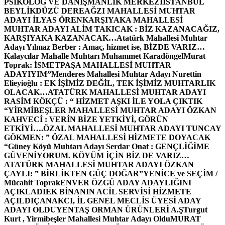
PSİKOLOG VE DANIŞMANLIK MERKEZİ
İSTANBUL
BEYLİKDÜZÜ DEREAĞZI MAHALLESİ MUHTAR
ADAYI İLYAS ÖREN
KARŞIYAKA MAHALLESİ
MUHTAR ADAYI ALİM TAKICAK : BİZ KAZANACAĞIZ,
KARŞIYAKA KAZANACAK…
Atatürk Mahallesi Muhtar
Adayı Yılmaz Berber : Amaç, hizmet ise, BİZDE VARIZ…
Kalaycılar Mahalle Muhtarı Muhammet Karadöngel
Murat
Toprak: İSMETPAŞA MAHALLESİ MUHTAR
ADAYIYIM”
Menderes Mahallesi Muhtar Adayı Nurettin
Elieyioğlu : EK İŞİMİZ DEĞİL, TEK İŞİMİZ MUHTARLIK
OLACAK…
ATATÜRK MAHALLESİ MUHTAR ADAYI
RASİM KÖKÇÜ : “ HİZMET AŞKI İLE YOLA ÇIKTIK
“
YİRMİBEŞLER MAHALLESİ MUHTAR ADAYI ÖZKAN
KAHVECİ : VERİN BİZE YETKİYİ, GÖRÜN
ETKİYİ….
ÖZAL MAHALLESİ MUHTAR ADAYI TUNCAY
GÖKMEN: ” ÖZAL MAHALLESİ HİZMETE DOYACAK
“
Güney Köyü Muhtarı Adayı Serdar Onat : GENÇLİĞİME
GÜVENİYORUM. KÖYÜM İÇİN BİZ DE VARIZ…
ATATÜRK MAHALLESİ MUHTAR ADAYI ÖZKAN
ÇAYLI: ” BİRLİKTEN GÜÇ DOĞAR”
YENİCE ve SEÇİM /
Mücahit Toprak
ENVER ÖZGÜ ADAY ADAYLIĞINI
AÇIKLADI
EK BİNANIN ACİL SERVİSİ HİZMETE
AÇILDI
ÇANAKCI, İL GENEL MECLİS ÜYESİ ADAY
ADAYI OLDU
YENTAŞ ORMAN ÜRÜNLERİ A.Ş
Turgut
Kurt , Yirmibeşler Mahallesi Muhtar Adayı Oldu
MURAT