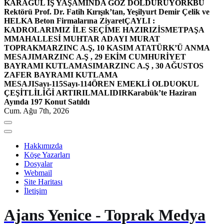
KARAGÜL İŞ YAŞAMINDA GÖZ DOLDURUYOR
KBÜ
Rektörü Prof. Dr. Fatih Kırışık’tan, Yeşilyurt Demir Çelik ve
HELKA Beton Firmalarına Ziyaret
ÇAYLI :
KADROLARIMIZ İLE SEÇİME HAZIRIZ
İSMETPAŞA
MMAHALLESİ MUHTAR ADAYI MURAT
TOPRAK
MARZINC A.Ş, 10 KASIM ATATÜRK’Ü ANMA
MESAJI
MARZINC A.Ş , 29 EKİM CUMHURİYET
BAYRAMI KUTLAMASI
MARZINC A.Ş , 30 AĞUSTOS
ZAFER BAYRAMI KUTLAMA
MESAJI
Sayı-115
Sayı-114
ÖREN EMEKLİ OLDU
OKUL
ÇEŞİTLİLİĞİ ARTIRILMALIDIR
Karabük’te Haziran
Ayında 197 Konut Satıldı
Cum. Ağu 7th, 2026
Hakkımızda
Köşe Yazarları
Dosyalar
Webmail
Site Haritası
İletişim
Ajans Yenice - Toprak Medya