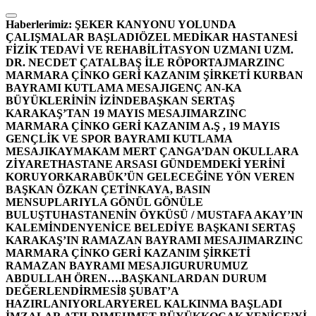
İçeriğe
atla
Haberlerimiz:
ŞEKER KANYONU YOLUNDA
ÇALIŞMALAR BAŞLADI
ÖZEL MEDİKAR HASTANESİ
FİZİK TEDAVİ VE REHABİLİTASYON UZMANI UZM.
DR. NECDET ÇATALBAŞ İLE RÖPORTAJ
MARZINC
MARMARA ÇİNKO GERİ KAZANIM ŞİRKETİ KURBAN
BAYRAMI KUTLAMA MESAJI
GENÇ AN-KA
BÜYÜKLERİNİN İZİNDE
BAŞKAN SERTAŞ
KARAKAŞ’TAN 19 MAYIS MESAJI
MARZINC
MARMARA ÇİNKO GERİ KAZANIM A.Ş , 19 MAYIS
GENÇLİK VE SPOR BAYRAMI KUTLAMA
MESAJI
KAYMAKAM MERT ÇANGA’DAN OKULLARA
ZİYARET
HASTANE ARSASI GÜNDEMDEKİ YERİNİ
KORUYOR
KARABÜK’ÜN GELECEĞİNE YÖN VEREN
BAŞKAN ÖZKAN ÇETİNKAYA, BASIN
MENSUPLARIYLA GÖNÜL GÖNÜLE
BULUŞTU
HASTANENİN ÖYKÜSÜ / MUSTAFA AKAY’IN
KALEMİNDEN
YENİCE BELEDİYE BAŞKANI SERTAŞ
KARAKAŞ’IN RAMAZAN BAYRAMI MESAJI
MARZINC
MARMARA ÇİNKO GERİ KAZANIM ŞİRKETİ
RAMAZAN BAYRAMI MESAJI
GURURUMUZ
ABDULLAH ÖREN….
BAŞKANLARDAN DURUM
DEĞERLENDİRMESİ
8 ŞUBAT’A
HAZIRLANIYORLAR
YEREL KALKINMA BAŞLADI