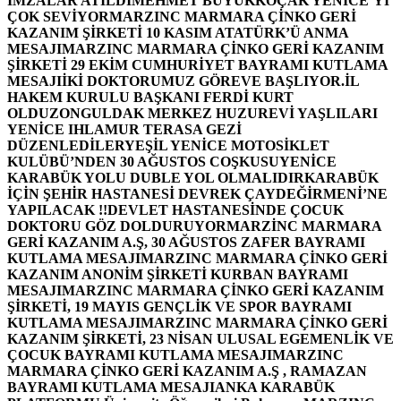
İMZALAR ATILDI
MEHMET BÜYÜKKOÇAK YENİCE’Yİ
ÇOK SEVİYOR
MARZINC MARMARA ÇİNKO GERİ
KAZANIM ŞİRKETİ 10 KASIM ATATÜRK’Ü ANMA
MESAJI
MARZINC MARMARA ÇİNKO GERİ KAZANIM
ŞİRKETİ 29 EKİM CUMHURİYET BAYRAMI KUTLAMA
MESAJI
İKİ DOKTORUMUZ GÖREVE BAŞLIYOR.
İL
HAKEM KURULU BAŞKANI FERDİ KURT
OLDU
ZONGULDAK MERKEZ HUZUREVİ YAŞLILARI
YENİCE IHLAMUR TERASA GEZİ
DÜZENLEDİLER
YEŞİL YENİCE MOTOSİKLET
KULÜBÜ’NDEN 30 AĞUSTOS COŞKUSU
YENİCE
KARABÜK YOLU DUBLE YOL OLMALIDIR
KARABÜK
İÇİN ŞEHİR HASTANESİ DEVREK ÇAYDEĞİRMENİ’NE
YAPILACAK !!
DEVLET HASTANESİNDE ÇOCUK
DOKTORU GÖZ DOLDURUYOR
MARZİNC MARMARA
GERİ KAZANIM A.Ş, 30 AĞUSTOS ZAFER BAYRAMI
KUTLAMA MESAJI
MARZINC MARMARA ÇİNKO GERİ
KAZANIM ANONİM ŞİRKETİ KURBAN BAYRAMI
MESAJI
MARZINC MARMARA ÇİNKO GERİ KAZANIM
ŞİRKETİ, 19 MAYIS GENÇLİK VE SPOR BAYRAMI
KUTLAMA MESAJI
MARZINC MARMARA ÇİNKO GERİ
KAZANIM ŞİRKETİ, 23 NİSAN ULUSAL EGEMENLİK VE
ÇOCUK BAYRAMI KUTLAMA MESAJI
MARZINC
MARMARA ÇİNKO GERİ KAZANIM A.Ş , RAMAZAN
BAYRAMI KUTLAMA MESAJI
ANKA KARABÜK