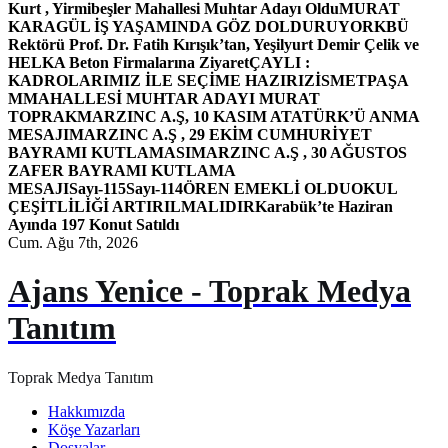
Kurt , Yirmibeşler Mahallesi Muhtar Adayı Oldu
MURAT
KARAGÜL İŞ YAŞAMINDA GÖZ DOLDURUYOR
KBÜ
Rektörü Prof. Dr. Fatih Kırışık’tan, Yeşilyurt Demir Çelik ve
HELKA Beton Firmalarına Ziyaret
ÇAYLI :
KADROLARIMIZ İLE SEÇİME HAZIRIZ
İSMETPAŞA
MMAHALLESİ MUHTAR ADAYI MURAT
TOPRAK
MARZINC A.Ş, 10 KASIM ATATÜRK’Ü ANMA
MESAJI
MARZINC A.Ş , 29 EKİM CUMHURİYET
BAYRAMI KUTLAMASI
MARZINC A.Ş , 30 AĞUSTOS
ZAFER BAYRAMI KUTLAMA
MESAJI
Sayı-115
Sayı-114
ÖREN EMEKLİ OLDU
OKUL
ÇEŞİTLİLİĞİ ARTIRILMALIDIR
Karabük’te Haziran
Ayında 197 Konut Satıldı
Cum. Ağu 7th, 2026
Ajans Yenice - Toprak Medya
Tanıtım
Toprak Medya Tanıtım
Hakkımızda
Köşe Yazarları
Dosyalar