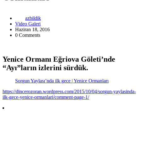
azbildik
Video Galeri
Haziran 18, 2016
0 Comments
Yenice Ormanı Eğriova Göleti’nde
“Ayı”ların izlerini sürdük.
Sorgun Yaylası’nda ilk gece | Yenice Ormanları
https://dincerozoran.wordpress.com/2015/10/04/sorgun-yaylasinda-
ilk-gece-yenice-ormanlari/comment-page-1/