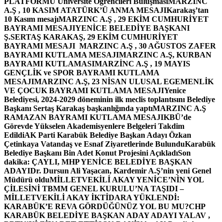
PLATFORMU Üniversite Öğrencileri Buluşması
MARZINC
A.Ş , 10 KASIM ATATÜRK’Ü ANMA MESAJI
Karakaş’tan
10 Kasım mesajı
MARZINC A.Ş , 29 EKİM CUMHURİYET
BAYRAMI MESAJI
YENİCE BELEDİYE BAŞKANI
Ş.SERTAŞ KARAKAŞ, 29 EKİM CUMHURİYET
BAYRAMI MESAJI
MARZINC A.Ş , 30 AĞUSTOS ZAFER
BAYRAMI KUTLAMA MESAJI
MARZINC A.Ş, KURBAN
BAYRAMI KUTLAMASI
MARZİNC A.Ş , 19 MAYIS
GENÇLİK ve SPOR BAYRAMI KUTLAMA
MESAJI
MARZINC A.Ş, 23 NİSAN ULUSAL EGEMENLİK
VE ÇOCUK BAYRAMI KUTLAMA MESAJI
Yenice
Belediyesi, 2024-2029 döneminin ilk meclis toplantısını Belediye
Başkanı Sertaş Karakaş başkanlığında yaptı
MARZINC A.Ş
RAMAZAN BAYRAMI KUTLAMA MESAJI
KBÜ’de
Görevde Yükselen Akademisyenlere Belgeleri Takdim
Edildi
AK Parti Karabük Belediye Başkan Adayı Özkan
Çetinkaya Vatandaş ve Esnaf Ziyaretlerinde Bulundu
Karabük
Belediye Başkanı Bin Adet Konut Projesini Açıkladı
Son
dakika: ÇAYLI, MHP YENİCE BELEDİYE BAŞKAN
ADAYI
Dr. Dursun Ali Yaşacan, Kardemir A.Ş’nin yeni Genel
Müdürü oldu
MİLLETVEKİLİ AKAY YENİCE’NİN YOL
ÇİLESİNİ TBMM GENEL KURULU’NA TAŞIDI –
MİLLETVEKİLİ AKAY İKTİDARA YÜKLENDİ:
KARABÜK’E REVA GÖRDÜĞÜNÜZ YOL BU MU?
CHP
KARABÜK BELEDİYE BAŞKAN ADAY ADAYI YALAV ,