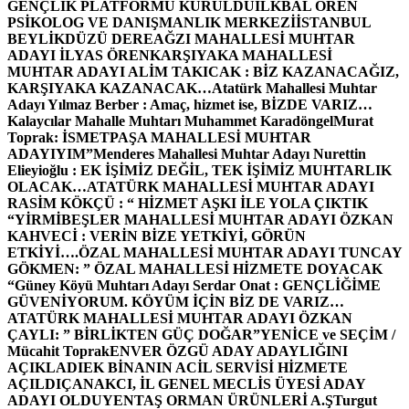
GENÇLİK PLATFORMU KURULDU
İLKBAL ÖREN
PSİKOLOG VE DANIŞMANLIK MERKEZİ
İSTANBUL
BEYLİKDÜZÜ DEREAĞZI MAHALLESİ MUHTAR
ADAYI İLYAS ÖREN
KARŞIYAKA MAHALLESİ
MUHTAR ADAYI ALİM TAKICAK : BİZ KAZANACAĞIZ,
KARŞIYAKA KAZANACAK…
Atatürk Mahallesi Muhtar
Adayı Yılmaz Berber : Amaç, hizmet ise, BİZDE VARIZ…
Kalaycılar Mahalle Muhtarı Muhammet Karadöngel
Murat
Toprak: İSMETPAŞA MAHALLESİ MUHTAR
ADAYIYIM”
Menderes Mahallesi Muhtar Adayı Nurettin
Elieyioğlu : EK İŞİMİZ DEĞİL, TEK İŞİMİZ MUHTARLIK
OLACAK…
ATATÜRK MAHALLESİ MUHTAR ADAYI
RASİM KÖKÇÜ : “ HİZMET AŞKI İLE YOLA ÇIKTIK
“
YİRMİBEŞLER MAHALLESİ MUHTAR ADAYI ÖZKAN
KAHVECİ : VERİN BİZE YETKİYİ, GÖRÜN
ETKİYİ….
ÖZAL MAHALLESİ MUHTAR ADAYI TUNCAY
GÖKMEN: ” ÖZAL MAHALLESİ HİZMETE DOYACAK
“
Güney Köyü Muhtarı Adayı Serdar Onat : GENÇLİĞİME
GÜVENİYORUM. KÖYÜM İÇİN BİZ DE VARIZ…
ATATÜRK MAHALLESİ MUHTAR ADAYI ÖZKAN
ÇAYLI: ” BİRLİKTEN GÜÇ DOĞAR”
YENİCE ve SEÇİM /
Mücahit Toprak
ENVER ÖZGÜ ADAY ADAYLIĞINI
AÇIKLADI
EK BİNANIN ACİL SERVİSİ HİZMETE
AÇILDI
ÇANAKCI, İL GENEL MECLİS ÜYESİ ADAY
ADAYI OLDU
YENTAŞ ORMAN ÜRÜNLERİ A.Ş
Turgut