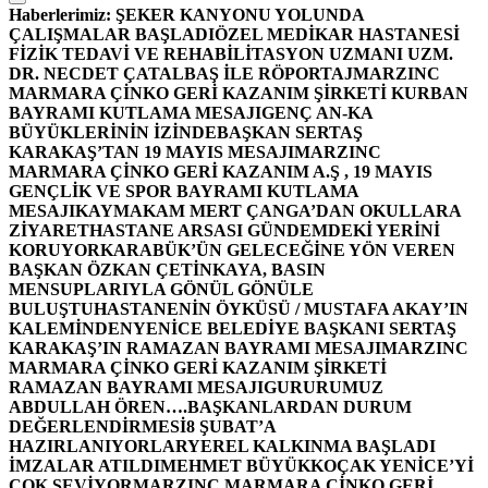
Haberlerimiz:
ŞEKER KANYONU YOLUNDA
ÇALIŞMALAR BAŞLADI
ÖZEL MEDİKAR HASTANESİ
FİZİK TEDAVİ VE REHABİLİTASYON UZMANI UZM.
DR. NECDET ÇATALBAŞ İLE RÖPORTAJ
MARZINC
MARMARA ÇİNKO GERİ KAZANIM ŞİRKETİ KURBAN
BAYRAMI KUTLAMA MESAJI
GENÇ AN-KA
BÜYÜKLERİNİN İZİNDE
BAŞKAN SERTAŞ
KARAKAŞ’TAN 19 MAYIS MESAJI
MARZINC
MARMARA ÇİNKO GERİ KAZANIM A.Ş , 19 MAYIS
GENÇLİK VE SPOR BAYRAMI KUTLAMA
MESAJI
KAYMAKAM MERT ÇANGA’DAN OKULLARA
ZİYARET
HASTANE ARSASI GÜNDEMDEKİ YERİNİ
KORUYOR
KARABÜK’ÜN GELECEĞİNE YÖN VEREN
BAŞKAN ÖZKAN ÇETİNKAYA, BASIN
MENSUPLARIYLA GÖNÜL GÖNÜLE
BULUŞTU
HASTANENİN ÖYKÜSÜ / MUSTAFA AKAY’IN
KALEMİNDEN
YENİCE BELEDİYE BAŞKANI SERTAŞ
KARAKAŞ’IN RAMAZAN BAYRAMI MESAJI
MARZINC
MARMARA ÇİNKO GERİ KAZANIM ŞİRKETİ
RAMAZAN BAYRAMI MESAJI
GURURUMUZ
ABDULLAH ÖREN….
BAŞKANLARDAN DURUM
DEĞERLENDİRMESİ
8 ŞUBAT’A
HAZIRLANIYORLAR
YEREL KALKINMA BAŞLADI
İMZALAR ATILDI
MEHMET BÜYÜKKOÇAK YENİCE’Yİ
ÇOK SEVİYOR
MARZINC MARMARA ÇİNKO GERİ