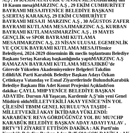
10 Kasım mesajı
MARZINC A.Ş , 29 EKİM CUMHURİYET
BAYRAMI MESAJI
YENİCE BELEDİYE BAŞKANI
Ş.SERTAŞ KARAKAŞ, 29 EKİM CUMHURİYET
BAYRAMI MESAJI
MARZINC A.Ş , 30 AĞUSTOS ZAFER
BAYRAMI KUTLAMA MESAJI
MARZINC A.Ş, KURBAN
BAYRAMI KUTLAMASI
MARZİNC A.Ş , 19 MAYIS
GENÇLİK ve SPOR BAYRAMI KUTLAMA
MESAJI
MARZINC A.Ş, 23 NİSAN ULUSAL EGEMENLİK
VE ÇOCUK BAYRAMI KUTLAMA MESAJI
Yenice
Belediyesi, 2024-2029 döneminin ilk meclis toplantısını Belediye
Başkanı Sertaş Karakaş başkanlığında yaptı
MARZINC A.Ş
RAMAZAN BAYRAMI KUTLAMA MESAJI
KBÜ’de
Görevde Yükselen Akademisyenlere Belgeleri Takdim
Edildi
AK Parti Karabük Belediye Başkan Adayı Özkan
Çetinkaya Vatandaş ve Esnaf Ziyaretlerinde Bulundu
Karabük
Belediye Başkanı Bin Adet Konut Projesini Açıkladı
Son
dakika: ÇAYLI, MHP YENİCE BELEDİYE BAŞKAN
ADAYI
Dr. Dursun Ali Yaşacan, Kardemir A.Ş’nin yeni Genel
Müdürü oldu
MİLLETVEKİLİ AKAY YENİCE’NİN YOL
ÇİLESİNİ TBMM GENEL KURULU’NA TAŞIDI –
MİLLETVEKİLİ AKAY İKTİDARA YÜKLENDİ:
KARABÜK’E REVA GÖRDÜĞÜNÜZ YOL BU MU?
CHP
KARABÜK BELEDİYE BAŞKAN ADAY ADAYI YALAV ,
BRTV’Yİ ZİYARET ETTİ
SON DAKİKA : AK Parti’nin