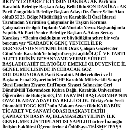
BRTV’Yİ ZİYARET ETTİ
SON DAKİKA : AK Parti’nin
Karabük Belediye Başkan Aday Belli Oldu
SON DAKİKA : AK
Parti Zonguldak Belediye Başkan Adayı Dr. Ömer Selim Alan
oldu
DSİ 23. Bölge Müdürlüğü ve Karabük İl Özel İdaresi
Tarafından Yürütülen Çalışmalar ile Taşkın Koruma
Çalışmaları ile ilgili Toplantı ValiMustafa Yavuz Başkanlığında
Yapıldı.
Ak Parti Yenice Belediye Başkan A.Adayı Sertaş
Karakaş : “Benim doğduğum ve büyüdüğüm şehre bir vefa
borcum var “
KARABÜK GENÇ YENİCELİLER
DERNEĞİNDEN ETKİNLİK
10 Ocak Çalışan Gazeteciler
Günü’nde Karabük’te fotoğraf sergisi açıldı
ÖLÇÜ VE TARTI
ALETLERİNİN BEYANNAME VERME SÜRECİ
BAŞLADI
CAHİT ELiYİOĞLU EMEKLİ OLDU
YENİCE İL
GENEL MECLİSİNDE İNCEBACAK GÖZ
DOLDURUYOR
AK Parti Karabük Milletvekilleri ve İl
Başkanı Esnaf Ziyaretinde
CHP Karabük Milletvekili Sanayi
Sitesi Esnafını Ziyaret Etti
Topçu Siyaset Sahnesine Geri
Döndü
Milli Tekvandocu Kübra Dağlı, Karabük Üniversitesi
Öğrencileri ile Buluştu
SEÇİM TAKVİMİ BAŞLADI
MHP’NİN
OVACIK ADAY ADAYI DA BELLİ OLDU
Türkiye’nin Yerli
Otomobili TOGG KBÜ’nün Makam Aracı Oldu
KARABÜK
TİCARET VE SANAYİ ODASI BAŞKANI FATİH
ÇAPRAZ’IN BASIN AÇIKLAMASI
2024 YILININ İLK
GENEL MECLİS TOPLANTISI YAPILDI
Türker İnanoğlu
İletişim Fakültesi Öğrencilerine 4 Ödül
Sayı-116
İSMETPAŞA