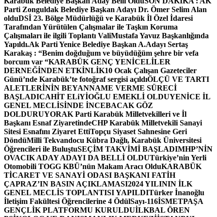
Karabük Belediye Başkan Aday Belli Oldu
SON DAKİKA : AK
Parti Zonguldak Belediye Başkan Adayı Dr. Ömer Selim Alan
oldu
DSİ 23. Bölge Müdürlüğü ve Karabük İl Özel İdaresi
Tarafından Yürütülen Çalışmalar ile Taşkın Koruma
Çalışmaları ile ilgili Toplantı ValiMustafa Yavuz Başkanlığında
Yapıldı.
Ak Parti Yenice Belediye Başkan A.Adayı Sertaş
Karakaş : “Benim doğduğum ve büyüdüğüm şehre bir vefa
borcum var “
KARABÜK GENÇ YENİCELİLER
DERNEĞİNDEN ETKİNLİK
10 Ocak Çalışan Gazeteciler
Günü’nde Karabük’te fotoğraf sergisi açıldı
ÖLÇÜ VE TARTI
ALETLERİNİN BEYANNAME VERME SÜRECİ
BAŞLADI
CAHİT ELiYİOĞLU EMEKLİ OLDU
YENİCE İL
GENEL MECLİSİNDE İNCEBACAK GÖZ
DOLDURUYOR
AK Parti Karabük Milletvekilleri ve İl
Başkanı Esnaf Ziyaretinde
CHP Karabük Milletvekili Sanayi
Sitesi Esnafını Ziyaret Etti
Topçu Siyaset Sahnesine Geri
Döndü
Milli Tekvandocu Kübra Dağlı, Karabük Üniversitesi
Öğrencileri ile Buluştu
SEÇİM TAKVİMİ BAŞLADI
MHP’NİN
OVACIK ADAY ADAYI DA BELLİ OLDU
Türkiye’nin Yerli
Otomobili TOGG KBÜ’nün Makam Aracı Oldu
KARABÜK
TİCARET VE SANAYİ ODASI BAŞKANI FATİH
ÇAPRAZ’IN BASIN AÇIKLAMASI
2024 YILININ İLK
GENEL MECLİS TOPLANTISI YAPILDI
Türker İnanoğlu
İletişim Fakültesi Öğrencilerine 4 Ödül
Sayı-116
İSMETPAŞA
GENÇLİK PLATFORMU KURULDU
İLKBAL ÖREN