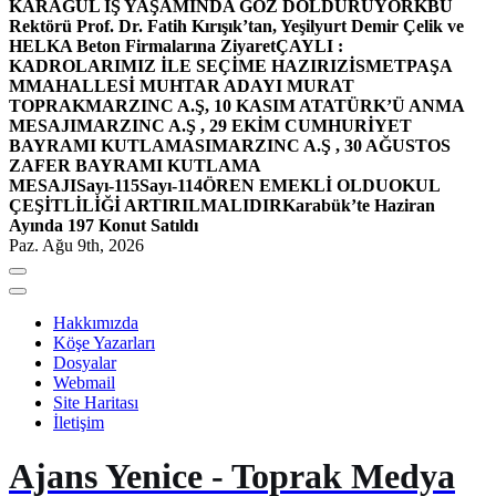
KARAGÜL İŞ YAŞAMINDA GÖZ DOLDURUYOR
KBÜ
Rektörü Prof. Dr. Fatih Kırışık’tan, Yeşilyurt Demir Çelik ve
HELKA Beton Firmalarına Ziyaret
ÇAYLI :
KADROLARIMIZ İLE SEÇİME HAZIRIZ
İSMETPAŞA
MMAHALLESİ MUHTAR ADAYI MURAT
TOPRAK
MARZINC A.Ş, 10 KASIM ATATÜRK’Ü ANMA
MESAJI
MARZINC A.Ş , 29 EKİM CUMHURİYET
BAYRAMI KUTLAMASI
MARZINC A.Ş , 30 AĞUSTOS
ZAFER BAYRAMI KUTLAMA
MESAJI
Sayı-115
Sayı-114
ÖREN EMEKLİ OLDU
OKUL
ÇEŞİTLİLİĞİ ARTIRILMALIDIR
Karabük’te Haziran
Ayında 197 Konut Satıldı
Paz. Ağu 9th, 2026
Hakkımızda
Köşe Yazarları
Dosyalar
Webmail
Site Haritası
İletişim
Ajans Yenice - Toprak Medya