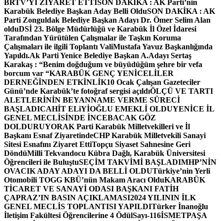
BRTV’Yİ ZİYARET ETTİ
SON DAKİKA : AK Parti’nin
Karabük Belediye Başkan Aday Belli Oldu
SON DAKİKA : AK
Parti Zonguldak Belediye Başkan Adayı Dr. Ömer Selim Alan
oldu
DSİ 23. Bölge Müdürlüğü ve Karabük İl Özel İdaresi
Tarafından Yürütülen Çalışmalar ile Taşkın Koruma
Çalışmaları ile ilgili Toplantı ValiMustafa Yavuz Başkanlığında
Yapıldı.
Ak Parti Yenice Belediye Başkan A.Adayı Sertaş
Karakaş : “Benim doğduğum ve büyüdüğüm şehre bir vefa
borcum var “
KARABÜK GENÇ YENİCELİLER
DERNEĞİNDEN ETKİNLİK
10 Ocak Çalışan Gazeteciler
Günü’nde Karabük’te fotoğraf sergisi açıldı
ÖLÇÜ VE TARTI
ALETLERİNİN BEYANNAME VERME SÜRECİ
BAŞLADI
CAHİT ELiYİOĞLU EMEKLİ OLDU
YENİCE İL
GENEL MECLİSİNDE İNCEBACAK GÖZ
DOLDURUYOR
AK Parti Karabük Milletvekilleri ve İl
Başkanı Esnaf Ziyaretinde
CHP Karabük Milletvekili Sanayi
Sitesi Esnafını Ziyaret Etti
Topçu Siyaset Sahnesine Geri
Döndü
Milli Tekvandocu Kübra Dağlı, Karabük Üniversitesi
Öğrencileri ile Buluştu
SEÇİM TAKVİMİ BAŞLADI
MHP’NİN
OVACIK ADAY ADAYI DA BELLİ OLDU
Türkiye’nin Yerli
Otomobili TOGG KBÜ’nün Makam Aracı Oldu
KARABÜK
TİCARET VE SANAYİ ODASI BAŞKANI FATİH
ÇAPRAZ’IN BASIN AÇIKLAMASI
2024 YILININ İLK
GENEL MECLİS TOPLANTISI YAPILDI
Türker İnanoğlu
İletişim Fakültesi Öğrencilerine 4 Ödül
Sayı-116
İSMETPAŞA