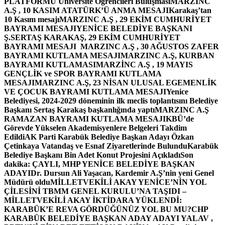
PLATFORMU Üniversite Öğrencileri Buluşması
MARZINC
A.Ş , 10 KASIM ATATÜRK’Ü ANMA MESAJI
Karakaş’tan
10 Kasım mesajı
MARZINC A.Ş , 29 EKİM CUMHURİYET
BAYRAMI MESAJI
YENİCE BELEDİYE BAŞKANI
Ş.SERTAŞ KARAKAŞ, 29 EKİM CUMHURİYET
BAYRAMI MESAJI
MARZINC A.Ş , 30 AĞUSTOS ZAFER
BAYRAMI KUTLAMA MESAJI
MARZINC A.Ş, KURBAN
BAYRAMI KUTLAMASI
MARZİNC A.Ş , 19 MAYIS
GENÇLİK ve SPOR BAYRAMI KUTLAMA
MESAJI
MARZINC A.Ş, 23 NİSAN ULUSAL EGEMENLİK
VE ÇOCUK BAYRAMI KUTLAMA MESAJI
Yenice
Belediyesi, 2024-2029 döneminin ilk meclis toplantısını Belediye
Başkanı Sertaş Karakaş başkanlığında yaptı
MARZINC A.Ş
RAMAZAN BAYRAMI KUTLAMA MESAJI
KBÜ’de
Görevde Yükselen Akademisyenlere Belgeleri Takdim
Edildi
AK Parti Karabük Belediye Başkan Adayı Özkan
Çetinkaya Vatandaş ve Esnaf Ziyaretlerinde Bulundu
Karabük
Belediye Başkanı Bin Adet Konut Projesini Açıkladı
Son
dakika: ÇAYLI, MHP YENİCE BELEDİYE BAŞKAN
ADAYI
Dr. Dursun Ali Yaşacan, Kardemir A.Ş’nin yeni Genel
Müdürü oldu
MİLLETVEKİLİ AKAY YENİCE’NİN YOL
ÇİLESİNİ TBMM GENEL KURULU’NA TAŞIDI –
MİLLETVEKİLİ AKAY İKTİDARA YÜKLENDİ:
KARABÜK’E REVA GÖRDÜĞÜNÜZ YOL BU MU?
CHP
KARABÜK BELEDİYE BAŞKAN ADAY ADAYI YALAV ,