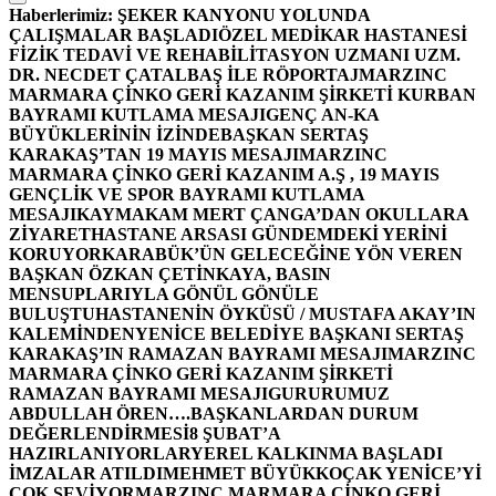
Haberlerimiz:
ŞEKER KANYONU YOLUNDA
ÇALIŞMALAR BAŞLADI
ÖZEL MEDİKAR HASTANESİ
FİZİK TEDAVİ VE REHABİLİTASYON UZMANI UZM.
DR. NECDET ÇATALBAŞ İLE RÖPORTAJ
MARZINC
MARMARA ÇİNKO GERİ KAZANIM ŞİRKETİ KURBAN
BAYRAMI KUTLAMA MESAJI
GENÇ AN-KA
BÜYÜKLERİNİN İZİNDE
BAŞKAN SERTAŞ
KARAKAŞ’TAN 19 MAYIS MESAJI
MARZINC
MARMARA ÇİNKO GERİ KAZANIM A.Ş , 19 MAYIS
GENÇLİK VE SPOR BAYRAMI KUTLAMA
MESAJI
KAYMAKAM MERT ÇANGA’DAN OKULLARA
ZİYARET
HASTANE ARSASI GÜNDEMDEKİ YERİNİ
KORUYOR
KARABÜK’ÜN GELECEĞİNE YÖN VEREN
BAŞKAN ÖZKAN ÇETİNKAYA, BASIN
MENSUPLARIYLA GÖNÜL GÖNÜLE
BULUŞTU
HASTANENİN ÖYKÜSÜ / MUSTAFA AKAY’IN
KALEMİNDEN
YENİCE BELEDİYE BAŞKANI SERTAŞ
KARAKAŞ’IN RAMAZAN BAYRAMI MESAJI
MARZINC
MARMARA ÇİNKO GERİ KAZANIM ŞİRKETİ
RAMAZAN BAYRAMI MESAJI
GURURUMUZ
ABDULLAH ÖREN….
BAŞKANLARDAN DURUM
DEĞERLENDİRMESİ
8 ŞUBAT’A
HAZIRLANIYORLAR
YEREL KALKINMA BAŞLADI
İMZALAR ATILDI
MEHMET BÜYÜKKOÇAK YENİCE’Yİ
ÇOK SEVİYOR
MARZINC MARMARA ÇİNKO GERİ