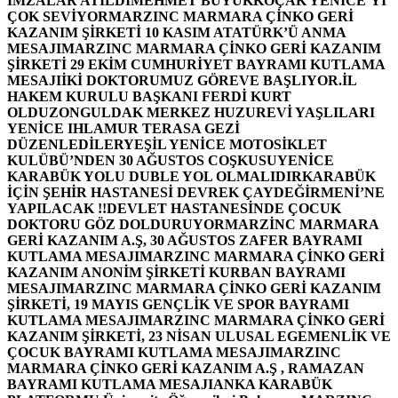
İMZALAR ATILDI
MEHMET BÜYÜKKOÇAK YENİCE’Yİ
ÇOK SEVİYOR
MARZINC MARMARA ÇİNKO GERİ
KAZANIM ŞİRKETİ 10 KASIM ATATÜRK’Ü ANMA
MESAJI
MARZINC MARMARA ÇİNKO GERİ KAZANIM
ŞİRKETİ 29 EKİM CUMHURİYET BAYRAMI KUTLAMA
MESAJI
İKİ DOKTORUMUZ GÖREVE BAŞLIYOR.
İL
HAKEM KURULU BAŞKANI FERDİ KURT
OLDU
ZONGULDAK MERKEZ HUZUREVİ YAŞLILARI
YENİCE IHLAMUR TERASA GEZİ
DÜZENLEDİLER
YEŞİL YENİCE MOTOSİKLET
KULÜBÜ’NDEN 30 AĞUSTOS COŞKUSU
YENİCE
KARABÜK YOLU DUBLE YOL OLMALIDIR
KARABÜK
İÇİN ŞEHİR HASTANESİ DEVREK ÇAYDEĞİRMENİ’NE
YAPILACAK !!
DEVLET HASTANESİNDE ÇOCUK
DOKTORU GÖZ DOLDURUYOR
MARZİNC MARMARA
GERİ KAZANIM A.Ş, 30 AĞUSTOS ZAFER BAYRAMI
KUTLAMA MESAJI
MARZINC MARMARA ÇİNKO GERİ
KAZANIM ANONİM ŞİRKETİ KURBAN BAYRAMI
MESAJI
MARZINC MARMARA ÇİNKO GERİ KAZANIM
ŞİRKETİ, 19 MAYIS GENÇLİK VE SPOR BAYRAMI
KUTLAMA MESAJI
MARZINC MARMARA ÇİNKO GERİ
KAZANIM ŞİRKETİ, 23 NİSAN ULUSAL EGEMENLİK VE
ÇOCUK BAYRAMI KUTLAMA MESAJI
MARZINC
MARMARA ÇİNKO GERİ KAZANIM A.Ş , RAMAZAN
BAYRAMI KUTLAMA MESAJI
ANKA KARABÜK