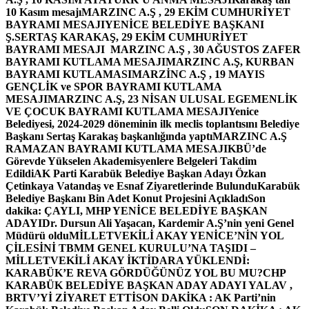
10 Kasım mesajı
MARZINC A.Ş , 29 EKİM CUMHURİYET
BAYRAMI MESAJI
YENİCE BELEDİYE BAŞKANI
Ş.SERTAŞ KARAKAŞ, 29 EKİM CUMHURİYET
BAYRAMI MESAJI
MARZINC A.Ş , 30 AĞUSTOS ZAFER
BAYRAMI KUTLAMA MESAJI
MARZINC A.Ş, KURBAN
BAYRAMI KUTLAMASI
MARZİNC A.Ş , 19 MAYIS
GENÇLİK ve SPOR BAYRAMI KUTLAMA
MESAJI
MARZINC A.Ş, 23 NİSAN ULUSAL EGEMENLİK
VE ÇOCUK BAYRAMI KUTLAMA MESAJI
Yenice
Belediyesi, 2024-2029 döneminin ilk meclis toplantısını Belediye
Başkanı Sertaş Karakaş başkanlığında yaptı
MARZINC A.Ş
RAMAZAN BAYRAMI KUTLAMA MESAJI
KBÜ’de
Görevde Yükselen Akademisyenlere Belgeleri Takdim
Edildi
AK Parti Karabük Belediye Başkan Adayı Özkan
Çetinkaya Vatandaş ve Esnaf Ziyaretlerinde Bulundu
Karabük
Belediye Başkanı Bin Adet Konut Projesini Açıkladı
Son
dakika: ÇAYLI, MHP YENİCE BELEDİYE BAŞKAN
ADAYI
Dr. Dursun Ali Yaşacan, Kardemir A.Ş’nin yeni Genel
Müdürü oldu
MİLLETVEKİLİ AKAY YENİCE’NİN YOL
ÇİLESİNİ TBMM GENEL KURULU’NA TAŞIDI –
MİLLETVEKİLİ AKAY İKTİDARA YÜKLENDİ:
KARABÜK’E REVA GÖRDÜĞÜNÜZ YOL BU MU?
CHP
KARABÜK BELEDİYE BAŞKAN ADAY ADAYI YALAV ,
BRTV’Yİ ZİYARET ETTİ
SON DAKİKA : AK Parti’nin