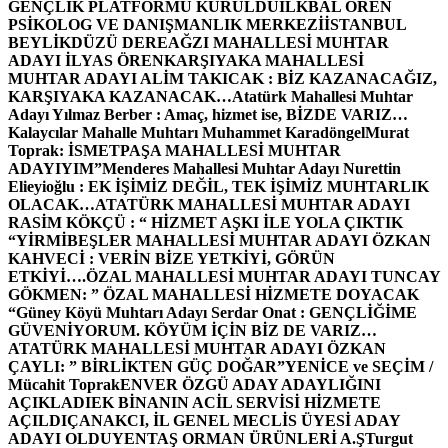
GENÇLİK PLATFORMU KURULDU
İLKBAL ÖREN
PSİKOLOG VE DANIŞMANLIK MERKEZİ
İSTANBUL
BEYLİKDÜZÜ DEREAĞZI MAHALLESİ MUHTAR
ADAYI İLYAS ÖREN
KARŞIYAKA MAHALLESİ
MUHTAR ADAYI ALİM TAKICAK : BİZ KAZANACAĞIZ,
KARŞIYAKA KAZANACAK…
Atatürk Mahallesi Muhtar
Adayı Yılmaz Berber : Amaç, hizmet ise, BİZDE VARIZ…
Kalaycılar Mahalle Muhtarı Muhammet Karadöngel
Murat
Toprak: İSMETPAŞA MAHALLESİ MUHTAR
ADAYIYIM”
Menderes Mahallesi Muhtar Adayı Nurettin
Elieyioğlu : EK İŞİMİZ DEĞİL, TEK İŞİMİZ MUHTARLIK
OLACAK…
ATATÜRK MAHALLESİ MUHTAR ADAYI
RASİM KÖKÇÜ : “ HİZMET AŞKI İLE YOLA ÇIKTIK
“
YİRMİBEŞLER MAHALLESİ MUHTAR ADAYI ÖZKAN
KAHVECİ : VERİN BİZE YETKİYİ, GÖRÜN
ETKİYİ….
ÖZAL MAHALLESİ MUHTAR ADAYI TUNCAY
GÖKMEN: ” ÖZAL MAHALLESİ HİZMETE DOYACAK
“
Güney Köyü Muhtarı Adayı Serdar Onat : GENÇLİĞİME
GÜVENİYORUM. KÖYÜM İÇİN BİZ DE VARIZ…
ATATÜRK MAHALLESİ MUHTAR ADAYI ÖZKAN
ÇAYLI: ” BİRLİKTEN GÜÇ DOĞAR”
YENİCE ve SEÇİM /
Mücahit Toprak
ENVER ÖZGÜ ADAY ADAYLIĞINI
AÇIKLADI
EK BİNANIN ACİL SERVİSİ HİZMETE
AÇILDI
ÇANAKCI, İL GENEL MECLİS ÜYESİ ADAY
ADAYI OLDU
YENTAŞ ORMAN ÜRÜNLERİ A.Ş
Turgut