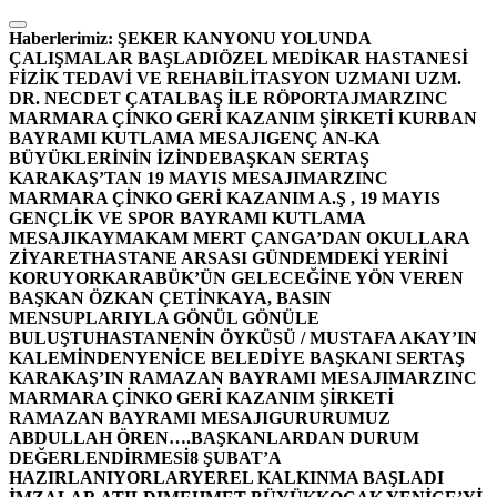
İçeriğe
atla
Haberlerimiz:
ŞEKER KANYONU YOLUNDA
ÇALIŞMALAR BAŞLADI
ÖZEL MEDİKAR HASTANESİ
FİZİK TEDAVİ VE REHABİLİTASYON UZMANI UZM.
DR. NECDET ÇATALBAŞ İLE RÖPORTAJ
MARZINC
MARMARA ÇİNKO GERİ KAZANIM ŞİRKETİ KURBAN
BAYRAMI KUTLAMA MESAJI
GENÇ AN-KA
BÜYÜKLERİNİN İZİNDE
BAŞKAN SERTAŞ
KARAKAŞ’TAN 19 MAYIS MESAJI
MARZINC
MARMARA ÇİNKO GERİ KAZANIM A.Ş , 19 MAYIS
GENÇLİK VE SPOR BAYRAMI KUTLAMA
MESAJI
KAYMAKAM MERT ÇANGA’DAN OKULLARA
ZİYARET
HASTANE ARSASI GÜNDEMDEKİ YERİNİ
KORUYOR
KARABÜK’ÜN GELECEĞİNE YÖN VEREN
BAŞKAN ÖZKAN ÇETİNKAYA, BASIN
MENSUPLARIYLA GÖNÜL GÖNÜLE
BULUŞTU
HASTANENİN ÖYKÜSÜ / MUSTAFA AKAY’IN
KALEMİNDEN
YENİCE BELEDİYE BAŞKANI SERTAŞ
KARAKAŞ’IN RAMAZAN BAYRAMI MESAJI
MARZINC
MARMARA ÇİNKO GERİ KAZANIM ŞİRKETİ
RAMAZAN BAYRAMI MESAJI
GURURUMUZ
ABDULLAH ÖREN….
BAŞKANLARDAN DURUM
DEĞERLENDİRMESİ
8 ŞUBAT’A
HAZIRLANIYORLAR
YEREL KALKINMA BAŞLADI