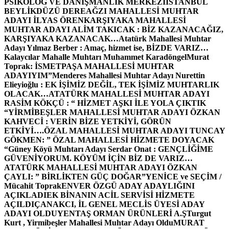
PSİKOLOG VE DANIŞMANLIK MERKEZİ
İSTANBUL
BEYLİKDÜZÜ DEREAĞZI MAHALLESİ MUHTAR
ADAYI İLYAS ÖREN
KARŞIYAKA MAHALLESİ
MUHTAR ADAYI ALİM TAKICAK : BİZ KAZANACAĞIZ,
KARŞIYAKA KAZANACAK…
Atatürk Mahallesi Muhtar
Adayı Yılmaz Berber : Amaç, hizmet ise, BİZDE VARIZ…
Kalaycılar Mahalle Muhtarı Muhammet Karadöngel
Murat
Toprak: İSMETPAŞA MAHALLESİ MUHTAR
ADAYIYIM”
Menderes Mahallesi Muhtar Adayı Nurettin
Elieyioğlu : EK İŞİMİZ DEĞİL, TEK İŞİMİZ MUHTARLIK
OLACAK…
ATATÜRK MAHALLESİ MUHTAR ADAYI
RASİM KÖKÇÜ : “ HİZMET AŞKI İLE YOLA ÇIKTIK
“
YİRMİBEŞLER MAHALLESİ MUHTAR ADAYI ÖZKAN
KAHVECİ : VERİN BİZE YETKİYİ, GÖRÜN
ETKİYİ….
ÖZAL MAHALLESİ MUHTAR ADAYI TUNCAY
GÖKMEN: ” ÖZAL MAHALLESİ HİZMETE DOYACAK
“
Güney Köyü Muhtarı Adayı Serdar Onat : GENÇLİĞİME
GÜVENİYORUM. KÖYÜM İÇİN BİZ DE VARIZ…
ATATÜRK MAHALLESİ MUHTAR ADAYI ÖZKAN
ÇAYLI: ” BİRLİKTEN GÜÇ DOĞAR”
YENİCE ve SEÇİM /
Mücahit Toprak
ENVER ÖZGÜ ADAY ADAYLIĞINI
AÇIKLADI
EK BİNANIN ACİL SERVİSİ HİZMETE
AÇILDI
ÇANAKCI, İL GENEL MECLİS ÜYESİ ADAY
ADAYI OLDU
YENTAŞ ORMAN ÜRÜNLERİ A.Ş
Turgut
Kurt , Yirmibeşler Mahallesi Muhtar Adayı Oldu
MURAT