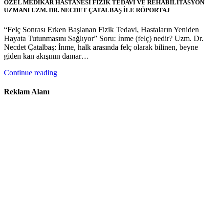
ÖZEL MEDİKAR HASTANESİ FİZİK TEDAVİ VE REHABİLİTASYON
UZMANI UZM. DR. NECDET ÇATALBAŞ İLE RÖPORTAJ
“Felç Sonrası Erken Başlanan Fizik Tedavi, Hastaların Yeniden
Hayata Tutunmasını Sağlıyor” Soru: İnme (felç) nedir? Uzm. Dr.
Necdet Çatalbaş: İnme, halk arasında felç olarak bilinen, beyne
giden kan akışının damar…
Continue reading
Reklam Alanı