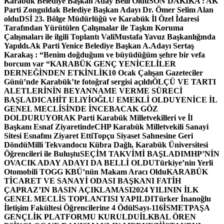
Karabük Belediye Başkan Aday Belli Oldu
SON DAKİKA : AK
Parti Zonguldak Belediye Başkan Adayı Dr. Ömer Selim Alan
oldu
DSİ 23. Bölge Müdürlüğü ve Karabük İl Özel İdaresi
Tarafından Yürütülen Çalışmalar ile Taşkın Koruma
Çalışmaları ile ilgili Toplantı ValiMustafa Yavuz Başkanlığında
Yapıldı.
Ak Parti Yenice Belediye Başkan A.Adayı Sertaş
Karakaş : “Benim doğduğum ve büyüdüğüm şehre bir vefa
borcum var “
KARABÜK GENÇ YENİCELİLER
DERNEĞİNDEN ETKİNLİK
10 Ocak Çalışan Gazeteciler
Günü’nde Karabük’te fotoğraf sergisi açıldı
ÖLÇÜ VE TARTI
ALETLERİNİN BEYANNAME VERME SÜRECİ
BAŞLADI
CAHİT ELiYİOĞLU EMEKLİ OLDU
YENİCE İL
GENEL MECLİSİNDE İNCEBACAK GÖZ
DOLDURUYOR
AK Parti Karabük Milletvekilleri ve İl
Başkanı Esnaf Ziyaretinde
CHP Karabük Milletvekili Sanayi
Sitesi Esnafını Ziyaret Etti
Topçu Siyaset Sahnesine Geri
Döndü
Milli Tekvandocu Kübra Dağlı, Karabük Üniversitesi
Öğrencileri ile Buluştu
SEÇİM TAKVİMİ BAŞLADI
MHP’NİN
OVACIK ADAY ADAYI DA BELLİ OLDU
Türkiye’nin Yerli
Otomobili TOGG KBÜ’nün Makam Aracı Oldu
KARABÜK
TİCARET VE SANAYİ ODASI BAŞKANI FATİH
ÇAPRAZ’IN BASIN AÇIKLAMASI
2024 YILININ İLK
GENEL MECLİS TOPLANTISI YAPILDI
Türker İnanoğlu
İletişim Fakültesi Öğrencilerine 4 Ödül
Sayı-116
İSMETPAŞA
GENÇLİK PLATFORMU KURULDU
İLKBAL ÖREN