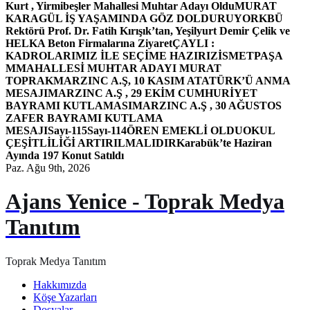
Kurt , Yirmibeşler Mahallesi Muhtar Adayı Oldu
MURAT
KARAGÜL İŞ YAŞAMINDA GÖZ DOLDURUYOR
KBÜ
Rektörü Prof. Dr. Fatih Kırışık’tan, Yeşilyurt Demir Çelik ve
HELKA Beton Firmalarına Ziyaret
ÇAYLI :
KADROLARIMIZ İLE SEÇİME HAZIRIZ
İSMETPAŞA
MMAHALLESİ MUHTAR ADAYI MURAT
TOPRAK
MARZINC A.Ş, 10 KASIM ATATÜRK’Ü ANMA
MESAJI
MARZINC A.Ş , 29 EKİM CUMHURİYET
BAYRAMI KUTLAMASI
MARZINC A.Ş , 30 AĞUSTOS
ZAFER BAYRAMI KUTLAMA
MESAJI
Sayı-115
Sayı-114
ÖREN EMEKLİ OLDU
OKUL
ÇEŞİTLİLİĞİ ARTIRILMALIDIR
Karabük’te Haziran
Ayında 197 Konut Satıldı
Paz. Ağu 9th, 2026
Ajans Yenice - Toprak Medya
Tanıtım
Toprak Medya Tanıtım
Hakkımızda
Köşe Yazarları
Dosyalar