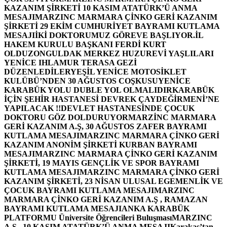
KAZANIM ŞİRKETİ 10 KASIM ATATÜRK’Ü ANMA
MESAJI
MARZINC MARMARA ÇİNKO GERİ KAZANIM
ŞİRKETİ 29 EKİM CUMHURİYET BAYRAMI KUTLAMA
MESAJI
İKİ DOKTORUMUZ GÖREVE BAŞLIYOR.
İL
HAKEM KURULU BAŞKANI FERDİ KURT
OLDU
ZONGULDAK MERKEZ HUZUREVİ YAŞLILARI
YENİCE IHLAMUR TERASA GEZİ
DÜZENLEDİLER
YEŞİL YENİCE MOTOSİKLET
KULÜBÜ’NDEN 30 AĞUSTOS COŞKUSU
YENİCE
KARABÜK YOLU DUBLE YOL OLMALIDIR
KARABÜK
İÇİN ŞEHİR HASTANESİ DEVREK ÇAYDEĞİRMENİ’NE
YAPILACAK !!
DEVLET HASTANESİNDE ÇOCUK
DOKTORU GÖZ DOLDURUYOR
MARZİNC MARMARA
GERİ KAZANIM A.Ş, 30 AĞUSTOS ZAFER BAYRAMI
KUTLAMA MESAJI
MARZINC MARMARA ÇİNKO GERİ
KAZANIM ANONİM ŞİRKETİ KURBAN BAYRAMI
MESAJI
MARZINC MARMARA ÇİNKO GERİ KAZANIM
ŞİRKETİ, 19 MAYIS GENÇLİK VE SPOR BAYRAMI
KUTLAMA MESAJI
MARZINC MARMARA ÇİNKO GERİ
KAZANIM ŞİRKETİ, 23 NİSAN ULUSAL EGEMENLİK VE
ÇOCUK BAYRAMI KUTLAMA MESAJI
MARZINC
MARMARA ÇİNKO GERİ KAZANIM A.Ş , RAMAZAN
BAYRAMI KUTLAMA MESAJI
ANKA KARABÜK
PLATFORMU Üniversite Öğrencileri Buluşması
MARZINC
A.Ş , 10 KASIM ATATÜRK’Ü ANMA MESAJI
Karakaş’tan