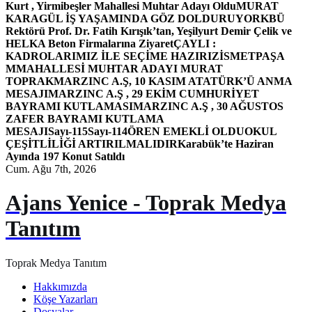
Kurt , Yirmibeşler Mahallesi Muhtar Adayı Oldu
MURAT
KARAGÜL İŞ YAŞAMINDA GÖZ DOLDURUYOR
KBÜ
Rektörü Prof. Dr. Fatih Kırışık’tan, Yeşilyurt Demir Çelik ve
HELKA Beton Firmalarına Ziyaret
ÇAYLI :
KADROLARIMIZ İLE SEÇİME HAZIRIZ
İSMETPAŞA
MMAHALLESİ MUHTAR ADAYI MURAT
TOPRAK
MARZINC A.Ş, 10 KASIM ATATÜRK’Ü ANMA
MESAJI
MARZINC A.Ş , 29 EKİM CUMHURİYET
BAYRAMI KUTLAMASI
MARZINC A.Ş , 30 AĞUSTOS
ZAFER BAYRAMI KUTLAMA
MESAJI
Sayı-115
Sayı-114
ÖREN EMEKLİ OLDU
OKUL
ÇEŞİTLİLİĞİ ARTIRILMALIDIR
Karabük’te Haziran
Ayında 197 Konut Satıldı
Cum. Ağu 7th, 2026
Ajans Yenice - Toprak Medya
Tanıtım
Toprak Medya Tanıtım
Hakkımızda
Köşe Yazarları
Dosyalar