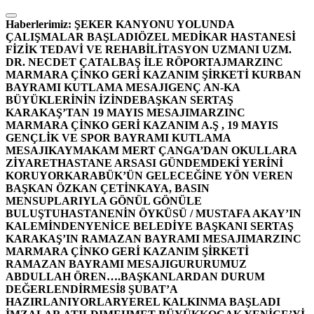
İçeriğe
atla
Haberlerimiz:
ŞEKER KANYONU YOLUNDA
ÇALIŞMALAR BAŞLADI
ÖZEL MEDİKAR HASTANESİ
FİZİK TEDAVİ VE REHABİLİTASYON UZMANI UZM.
DR. NECDET ÇATALBAŞ İLE RÖPORTAJ
MARZINC
MARMARA ÇİNKO GERİ KAZANIM ŞİRKETİ KURBAN
BAYRAMI KUTLAMA MESAJI
GENÇ AN-KA
BÜYÜKLERİNİN İZİNDE
BAŞKAN SERTAŞ
KARAKAŞ’TAN 19 MAYIS MESAJI
MARZINC
MARMARA ÇİNKO GERİ KAZANIM A.Ş , 19 MAYIS
GENÇLİK VE SPOR BAYRAMI KUTLAMA
MESAJI
KAYMAKAM MERT ÇANGA’DAN OKULLARA
ZİYARET
HASTANE ARSASI GÜNDEMDEKİ YERİNİ
KORUYOR
KARABÜK’ÜN GELECEĞİNE YÖN VEREN
BAŞKAN ÖZKAN ÇETİNKAYA, BASIN
MENSUPLARIYLA GÖNÜL GÖNÜLE
BULUŞTU
HASTANENİN ÖYKÜSÜ / MUSTAFA AKAY’IN
KALEMİNDEN
YENİCE BELEDİYE BAŞKANI SERTAŞ
KARAKAŞ’IN RAMAZAN BAYRAMI MESAJI
MARZINC
MARMARA ÇİNKO GERİ KAZANIM ŞİRKETİ
RAMAZAN BAYRAMI MESAJI
GURURUMUZ
ABDULLAH ÖREN….
BAŞKANLARDAN DURUM
DEĞERLENDİRMESİ
8 ŞUBAT’A
HAZIRLANIYORLAR
YEREL KALKINMA BAŞLADI