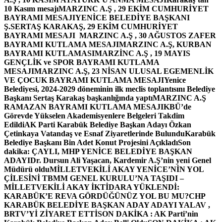
10 Kasım mesajı
MARZINC A.Ş , 29 EKİM CUMHURİYET
BAYRAMI MESAJI
YENİCE BELEDİYE BAŞKANI
Ş.SERTAŞ KARAKAŞ, 29 EKİM CUMHURİYET
BAYRAMI MESAJI
MARZINC A.Ş , 30 AĞUSTOS ZAFER
BAYRAMI KUTLAMA MESAJI
MARZINC A.Ş, KURBAN
BAYRAMI KUTLAMASI
MARZİNC A.Ş , 19 MAYIS
GENÇLİK ve SPOR BAYRAMI KUTLAMA
MESAJI
MARZINC A.Ş, 23 NİSAN ULUSAL EGEMENLİK
VE ÇOCUK BAYRAMI KUTLAMA MESAJI
Yenice
Belediyesi, 2024-2029 döneminin ilk meclis toplantısını Belediye
Başkanı Sertaş Karakaş başkanlığında yaptı
MARZINC A.Ş
RAMAZAN BAYRAMI KUTLAMA MESAJI
KBÜ’de
Görevde Yükselen Akademisyenlere Belgeleri Takdim
Edildi
AK Parti Karabük Belediye Başkan Adayı Özkan
Çetinkaya Vatandaş ve Esnaf Ziyaretlerinde Bulundu
Karabük
Belediye Başkanı Bin Adet Konut Projesini Açıkladı
Son
dakika: ÇAYLI, MHP YENİCE BELEDİYE BAŞKAN
ADAYI
Dr. Dursun Ali Yaşacan, Kardemir A.Ş’nin yeni Genel
Müdürü oldu
MİLLETVEKİLİ AKAY YENİCE’NİN YOL
ÇİLESİNİ TBMM GENEL KURULU’NA TAŞIDI –
MİLLETVEKİLİ AKAY İKTİDARA YÜKLENDİ:
KARABÜK’E REVA GÖRDÜĞÜNÜZ YOL BU MU?
CHP
KARABÜK BELEDİYE BAŞKAN ADAY ADAYI YALAV ,
BRTV’Yİ ZİYARET ETTİ
SON DAKİKA : AK Parti’nin