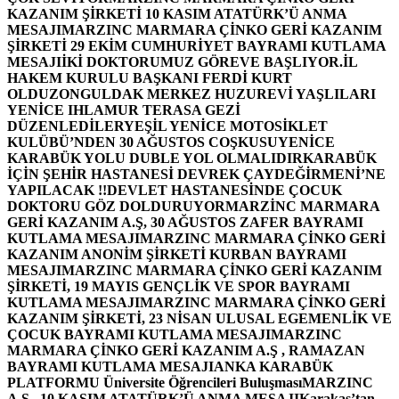
KAZANIM ŞİRKETİ 10 KASIM ATATÜRK’Ü ANMA
MESAJI
MARZINC MARMARA ÇİNKO GERİ KAZANIM
ŞİRKETİ 29 EKİM CUMHURİYET BAYRAMI KUTLAMA
MESAJI
İKİ DOKTORUMUZ GÖREVE BAŞLIYOR.
İL
HAKEM KURULU BAŞKANI FERDİ KURT
OLDU
ZONGULDAK MERKEZ HUZUREVİ YAŞLILARI
YENİCE IHLAMUR TERASA GEZİ
DÜZENLEDİLER
YEŞİL YENİCE MOTOSİKLET
KULÜBÜ’NDEN 30 AĞUSTOS COŞKUSU
YENİCE
KARABÜK YOLU DUBLE YOL OLMALIDIR
KARABÜK
İÇİN ŞEHİR HASTANESİ DEVREK ÇAYDEĞİRMENİ’NE
YAPILACAK !!
DEVLET HASTANESİNDE ÇOCUK
DOKTORU GÖZ DOLDURUYOR
MARZİNC MARMARA
GERİ KAZANIM A.Ş, 30 AĞUSTOS ZAFER BAYRAMI
KUTLAMA MESAJI
MARZINC MARMARA ÇİNKO GERİ
KAZANIM ANONİM ŞİRKETİ KURBAN BAYRAMI
MESAJI
MARZINC MARMARA ÇİNKO GERİ KAZANIM
ŞİRKETİ, 19 MAYIS GENÇLİK VE SPOR BAYRAMI
KUTLAMA MESAJI
MARZINC MARMARA ÇİNKO GERİ
KAZANIM ŞİRKETİ, 23 NİSAN ULUSAL EGEMENLİK VE
ÇOCUK BAYRAMI KUTLAMA MESAJI
MARZINC
MARMARA ÇİNKO GERİ KAZANIM A.Ş , RAMAZAN
BAYRAMI KUTLAMA MESAJI
ANKA KARABÜK
PLATFORMU Üniversite Öğrencileri Buluşması
MARZINC
A.Ş , 10 KASIM ATATÜRK’Ü ANMA MESAJI
Karakaş’tan