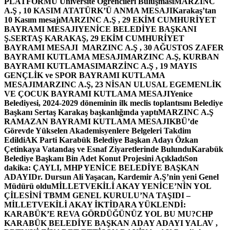
PLATFORMU Üniversite Öğrencileri Buluşması
MARZINC
A.Ş , 10 KASIM ATATÜRK’Ü ANMA MESAJI
Karakaş’tan
10 Kasım mesajı
MARZINC A.Ş , 29 EKİM CUMHURİYET
BAYRAMI MESAJI
YENİCE BELEDİYE BAŞKANI
Ş.SERTAŞ KARAKAŞ, 29 EKİM CUMHURİYET
BAYRAMI MESAJI
MARZINC A.Ş , 30 AĞUSTOS ZAFER
BAYRAMI KUTLAMA MESAJI
MARZINC A.Ş, KURBAN
BAYRAMI KUTLAMASI
MARZİNC A.Ş , 19 MAYIS
GENÇLİK ve SPOR BAYRAMI KUTLAMA
MESAJI
MARZINC A.Ş, 23 NİSAN ULUSAL EGEMENLİK
VE ÇOCUK BAYRAMI KUTLAMA MESAJI
Yenice
Belediyesi, 2024-2029 döneminin ilk meclis toplantısını Belediye
Başkanı Sertaş Karakaş başkanlığında yaptı
MARZINC A.Ş
RAMAZAN BAYRAMI KUTLAMA MESAJI
KBÜ’de
Görevde Yükselen Akademisyenlere Belgeleri Takdim
Edildi
AK Parti Karabük Belediye Başkan Adayı Özkan
Çetinkaya Vatandaş ve Esnaf Ziyaretlerinde Bulundu
Karabük
Belediye Başkanı Bin Adet Konut Projesini Açıkladı
Son
dakika: ÇAYLI, MHP YENİCE BELEDİYE BAŞKAN
ADAYI
Dr. Dursun Ali Yaşacan, Kardemir A.Ş’nin yeni Genel
Müdürü oldu
MİLLETVEKİLİ AKAY YENİCE’NİN YOL
ÇİLESİNİ TBMM GENEL KURULU’NA TAŞIDI –
MİLLETVEKİLİ AKAY İKTİDARA YÜKLENDİ:
KARABÜK’E REVA GÖRDÜĞÜNÜZ YOL BU MU?
CHP
KARABÜK BELEDİYE BAŞKAN ADAY ADAYI YALAV ,