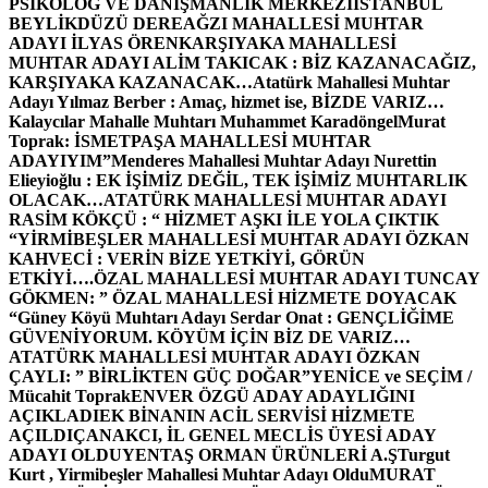
PSİKOLOG VE DANIŞMANLIK MERKEZİ
İSTANBUL
BEYLİKDÜZÜ DEREAĞZI MAHALLESİ MUHTAR
ADAYI İLYAS ÖREN
KARŞIYAKA MAHALLESİ
MUHTAR ADAYI ALİM TAKICAK : BİZ KAZANACAĞIZ,
KARŞIYAKA KAZANACAK…
Atatürk Mahallesi Muhtar
Adayı Yılmaz Berber : Amaç, hizmet ise, BİZDE VARIZ…
Kalaycılar Mahalle Muhtarı Muhammet Karadöngel
Murat
Toprak: İSMETPAŞA MAHALLESİ MUHTAR
ADAYIYIM”
Menderes Mahallesi Muhtar Adayı Nurettin
Elieyioğlu : EK İŞİMİZ DEĞİL, TEK İŞİMİZ MUHTARLIK
OLACAK…
ATATÜRK MAHALLESİ MUHTAR ADAYI
RASİM KÖKÇÜ : “ HİZMET AŞKI İLE YOLA ÇIKTIK
“
YİRMİBEŞLER MAHALLESİ MUHTAR ADAYI ÖZKAN
KAHVECİ : VERİN BİZE YETKİYİ, GÖRÜN
ETKİYİ….
ÖZAL MAHALLESİ MUHTAR ADAYI TUNCAY
GÖKMEN: ” ÖZAL MAHALLESİ HİZMETE DOYACAK
“
Güney Köyü Muhtarı Adayı Serdar Onat : GENÇLİĞİME
GÜVENİYORUM. KÖYÜM İÇİN BİZ DE VARIZ…
ATATÜRK MAHALLESİ MUHTAR ADAYI ÖZKAN
ÇAYLI: ” BİRLİKTEN GÜÇ DOĞAR”
YENİCE ve SEÇİM /
Mücahit Toprak
ENVER ÖZGÜ ADAY ADAYLIĞINI
AÇIKLADI
EK BİNANIN ACİL SERVİSİ HİZMETE
AÇILDI
ÇANAKCI, İL GENEL MECLİS ÜYESİ ADAY
ADAYI OLDU
YENTAŞ ORMAN ÜRÜNLERİ A.Ş
Turgut
Kurt , Yirmibeşler Mahallesi Muhtar Adayı Oldu
MURAT