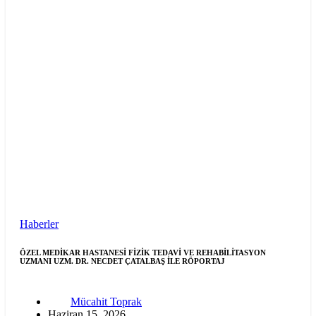
Haberler
ÖZEL MEDİKAR HASTANESİ FİZİK TEDAVİ VE REHABİLİTASYON
UZMANI UZM. DR. NECDET ÇATALBAŞ İLE RÖPORTAJ
Mücahit Toprak
Haziran 15, 2026