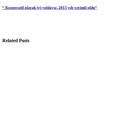
gezinmesi
“ Kooperatif olarak iyi yoldayız, 2015 yılı verimli oldu“
Related Posts