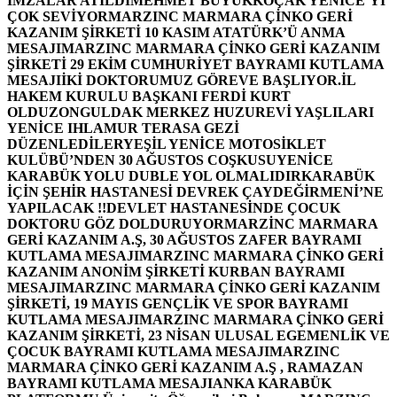
İMZALAR ATILDI
MEHMET BÜYÜKKOÇAK YENİCE’Yİ
ÇOK SEVİYOR
MARZINC MARMARA ÇİNKO GERİ
KAZANIM ŞİRKETİ 10 KASIM ATATÜRK’Ü ANMA
MESAJI
MARZINC MARMARA ÇİNKO GERİ KAZANIM
ŞİRKETİ 29 EKİM CUMHURİYET BAYRAMI KUTLAMA
MESAJI
İKİ DOKTORUMUZ GÖREVE BAŞLIYOR.
İL
HAKEM KURULU BAŞKANI FERDİ KURT
OLDU
ZONGULDAK MERKEZ HUZUREVİ YAŞLILARI
YENİCE IHLAMUR TERASA GEZİ
DÜZENLEDİLER
YEŞİL YENİCE MOTOSİKLET
KULÜBÜ’NDEN 30 AĞUSTOS COŞKUSU
YENİCE
KARABÜK YOLU DUBLE YOL OLMALIDIR
KARABÜK
İÇİN ŞEHİR HASTANESİ DEVREK ÇAYDEĞİRMENİ’NE
YAPILACAK !!
DEVLET HASTANESİNDE ÇOCUK
DOKTORU GÖZ DOLDURUYOR
MARZİNC MARMARA
GERİ KAZANIM A.Ş, 30 AĞUSTOS ZAFER BAYRAMI
KUTLAMA MESAJI
MARZINC MARMARA ÇİNKO GERİ
KAZANIM ANONİM ŞİRKETİ KURBAN BAYRAMI
MESAJI
MARZINC MARMARA ÇİNKO GERİ KAZANIM
ŞİRKETİ, 19 MAYIS GENÇLİK VE SPOR BAYRAMI
KUTLAMA MESAJI
MARZINC MARMARA ÇİNKO GERİ
KAZANIM ŞİRKETİ, 23 NİSAN ULUSAL EGEMENLİK VE
ÇOCUK BAYRAMI KUTLAMA MESAJI
MARZINC
MARMARA ÇİNKO GERİ KAZANIM A.Ş , RAMAZAN
BAYRAMI KUTLAMA MESAJI
ANKA KARABÜK