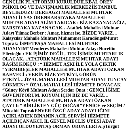
GENÇLİK PLATFORMU KURULDU
İLKBAL ÖREN
PSİKOLOG VE DANIŞMANLIK MERKEZİ
İSTANBUL
BEYLİKDÜZÜ DEREAĞZI MAHALLESİ MUHTAR
ADAYI İLYAS ÖREN
KARŞIYAKA MAHALLESİ
MUHTAR ADAYI ALİM TAKICAK : BİZ KAZANACAĞIZ,
KARŞIYAKA KAZANACAK…
Atatürk Mahallesi Muhtar
Adayı Yılmaz Berber : Amaç, hizmet ise, BİZDE VARIZ…
Kalaycılar Mahalle Muhtarı Muhammet Karadöngel
Murat
Toprak: İSMETPAŞA MAHALLESİ MUHTAR
ADAYIYIM”
Menderes Mahallesi Muhtar Adayı Nurettin
Elieyioğlu : EK İŞİMİZ DEĞİL, TEK İŞİMİZ MUHTARLIK
OLACAK…
ATATÜRK MAHALLESİ MUHTAR ADAYI
RASİM KÖKÇÜ : “ HİZMET AŞKI İLE YOLA ÇIKTIK
“
YİRMİBEŞLER MAHALLESİ MUHTAR ADAYI ÖZKAN
KAHVECİ : VERİN BİZE YETKİYİ, GÖRÜN
ETKİYİ….
ÖZAL MAHALLESİ MUHTAR ADAYI TUNCAY
GÖKMEN: ” ÖZAL MAHALLESİ HİZMETE DOYACAK
“
Güney Köyü Muhtarı Adayı Serdar Onat : GENÇLİĞİME
GÜVENİYORUM. KÖYÜM İÇİN BİZ DE VARIZ…
ATATÜRK MAHALLESİ MUHTAR ADAYI ÖZKAN
ÇAYLI: ” BİRLİKTEN GÜÇ DOĞAR”
YENİCE ve SEÇİM /
Mücahit Toprak
ENVER ÖZGÜ ADAY ADAYLIĞINI
AÇIKLADI
EK BİNANIN ACİL SERVİSİ HİZMETE
AÇILDI
ÇANAKCI, İL GENEL MECLİS ÜYESİ ADAY
ADAYI OLDU
YENTAŞ ORMAN ÜRÜNLERİ A.Ş
Turgut