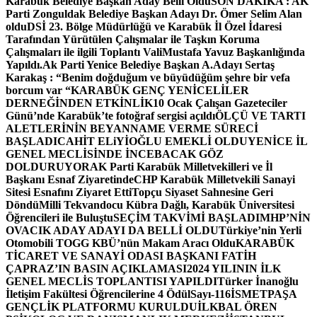
Karabük Belediye Başkan Aday Belli Oldu
SON DAKİKA : AK
Parti Zonguldak Belediye Başkan Adayı Dr. Ömer Selim Alan
oldu
DSİ 23. Bölge Müdürlüğü ve Karabük İl Özel İdaresi
Tarafından Yürütülen Çalışmalar ile Taşkın Koruma
Çalışmaları ile ilgili Toplantı ValiMustafa Yavuz Başkanlığında
Yapıldı.
Ak Parti Yenice Belediye Başkan A.Adayı Sertaş
Karakaş : “Benim doğduğum ve büyüdüğüm şehre bir vefa
borcum var “
KARABÜK GENÇ YENİCELİLER
DERNEĞİNDEN ETKİNLİK
10 Ocak Çalışan Gazeteciler
Günü’nde Karabük’te fotoğraf sergisi açıldı
ÖLÇÜ VE TARTI
ALETLERİNİN BEYANNAME VERME SÜRECİ
BAŞLADI
CAHİT ELiYİOĞLU EMEKLİ OLDU
YENİCE İL
GENEL MECLİSİNDE İNCEBACAK GÖZ
DOLDURUYOR
AK Parti Karabük Milletvekilleri ve İl
Başkanı Esnaf Ziyaretinde
CHP Karabük Milletvekili Sanayi
Sitesi Esnafını Ziyaret Etti
Topçu Siyaset Sahnesine Geri
Döndü
Milli Tekvandocu Kübra Dağlı, Karabük Üniversitesi
Öğrencileri ile Buluştu
SEÇİM TAKVİMİ BAŞLADI
MHP’NİN
OVACIK ADAY ADAYI DA BELLİ OLDU
Türkiye’nin Yerli
Otomobili TOGG KBÜ’nün Makam Aracı Oldu
KARABÜK
TİCARET VE SANAYİ ODASI BAŞKANI FATİH
ÇAPRAZ’IN BASIN AÇIKLAMASI
2024 YILININ İLK
GENEL MECLİS TOPLANTISI YAPILDI
Türker İnanoğlu
İletişim Fakültesi Öğrencilerine 4 Ödül
Sayı-116
İSMETPAŞA
GENÇLİK PLATFORMU KURULDU
İLKBAL ÖREN