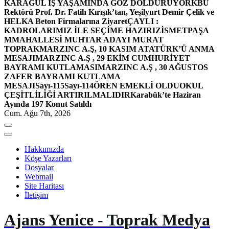
KARAGÜL İŞ YAŞAMINDA GÖZ DOLDURUYOR
KBÜ
Rektörü Prof. Dr. Fatih Kırışık’tan, Yeşilyurt Demir Çelik ve
HELKA Beton Firmalarına Ziyaret
ÇAYLI :
KADROLARIMIZ İLE SEÇİME HAZIRIZ
İSMETPAŞA
MMAHALLESİ MUHTAR ADAYI MURAT
TOPRAK
MARZINC A.Ş, 10 KASIM ATATÜRK’Ü ANMA
MESAJI
MARZINC A.Ş , 29 EKİM CUMHURİYET
BAYRAMI KUTLAMASI
MARZINC A.Ş , 30 AĞUSTOS
ZAFER BAYRAMI KUTLAMA
MESAJI
Sayı-115
Sayı-114
ÖREN EMEKLİ OLDU
OKUL
ÇEŞİTLİLİĞİ ARTIRILMALIDIR
Karabük’te Haziran
Ayında 197 Konut Satıldı
Cum. Ağu 7th, 2026
Hakkımızda
Köşe Yazarları
Dosyalar
Webmail
Site Haritası
İletişim
Ajans Yenice - Toprak Medya