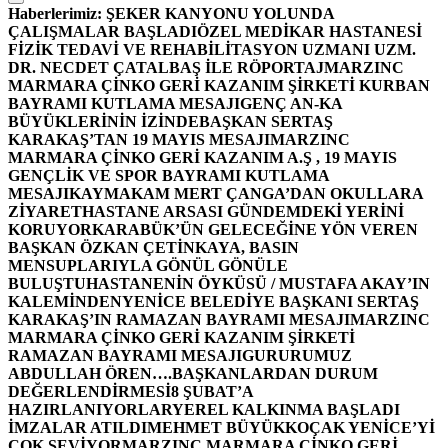
Haberlerimiz:
ŞEKER KANYONU YOLUNDA
ÇALIŞMALAR BAŞLADI
ÖZEL MEDİKAR HASTANESİ
FİZİK TEDAVİ VE REHABİLİTASYON UZMANI UZM.
DR. NECDET ÇATALBAŞ İLE RÖPORTAJ
MARZINC
MARMARA ÇİNKO GERİ KAZANIM ŞİRKETİ KURBAN
BAYRAMI KUTLAMA MESAJI
GENÇ AN-KA
BÜYÜKLERİNİN İZİNDE
BAŞKAN SERTAŞ
KARAKAŞ’TAN 19 MAYIS MESAJI
MARZINC
MARMARA ÇİNKO GERİ KAZANIM A.Ş , 19 MAYIS
GENÇLİK VE SPOR BAYRAMI KUTLAMA
MESAJI
KAYMAKAM MERT ÇANGA’DAN OKULLARA
ZİYARET
HASTANE ARSASI GÜNDEMDEKİ YERİNİ
KORUYOR
KARABÜK’ÜN GELECEĞİNE YÖN VEREN
BAŞKAN ÖZKAN ÇETİNKAYA, BASIN
MENSUPLARIYLA GÖNÜL GÖNÜLE
BULUŞTU
HASTANENİN ÖYKÜSÜ / MUSTAFA AKAY’IN
KALEMİNDEN
YENİCE BELEDİYE BAŞKANI SERTAŞ
KARAKAŞ’IN RAMAZAN BAYRAMI MESAJI
MARZINC
MARMARA ÇİNKO GERİ KAZANIM ŞİRKETİ
RAMAZAN BAYRAMI MESAJI
GURURUMUZ
ABDULLAH ÖREN….
BAŞKANLARDAN DURUM
DEĞERLENDİRMESİ
8 ŞUBAT’A
HAZIRLANIYORLAR
YEREL KALKINMA BAŞLADI
İMZALAR ATILDI
MEHMET BÜYÜKKOÇAK YENİCE’Yİ
ÇOK SEVİYOR
MARZINC MARMARA ÇİNKO GERİ