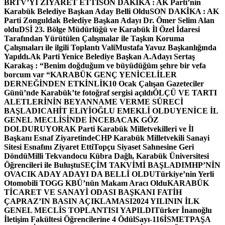
BRTV’Yİ ZİYARET ETTİ
SON DAKİKA : AK Parti’nin
Karabük Belediye Başkan Aday Belli Oldu
SON DAKİKA : AK
Parti Zonguldak Belediye Başkan Adayı Dr. Ömer Selim Alan
oldu
DSİ 23. Bölge Müdürlüğü ve Karabük İl Özel İdaresi
Tarafından Yürütülen Çalışmalar ile Taşkın Koruma
Çalışmaları ile ilgili Toplantı ValiMustafa Yavuz Başkanlığında
Yapıldı.
Ak Parti Yenice Belediye Başkan A.Adayı Sertaş
Karakaş : “Benim doğduğum ve büyüdüğüm şehre bir vefa
borcum var “
KARABÜK GENÇ YENİCELİLER
DERNEĞİNDEN ETKİNLİK
10 Ocak Çalışan Gazeteciler
Günü’nde Karabük’te fotoğraf sergisi açıldı
ÖLÇÜ VE TARTI
ALETLERİNİN BEYANNAME VERME SÜRECİ
BAŞLADI
CAHİT ELiYİOĞLU EMEKLİ OLDU
YENİCE İL
GENEL MECLİSİNDE İNCEBACAK GÖZ
DOLDURUYOR
AK Parti Karabük Milletvekilleri ve İl
Başkanı Esnaf Ziyaretinde
CHP Karabük Milletvekili Sanayi
Sitesi Esnafını Ziyaret Etti
Topçu Siyaset Sahnesine Geri
Döndü
Milli Tekvandocu Kübra Dağlı, Karabük Üniversitesi
Öğrencileri ile Buluştu
SEÇİM TAKVİMİ BAŞLADI
MHP’NİN
OVACIK ADAY ADAYI DA BELLİ OLDU
Türkiye’nin Yerli
Otomobili TOGG KBÜ’nün Makam Aracı Oldu
KARABÜK
TİCARET VE SANAYİ ODASI BAŞKANI FATİH
ÇAPRAZ’IN BASIN AÇIKLAMASI
2024 YILININ İLK
GENEL MECLİS TOPLANTISI YAPILDI
Türker İnanoğlu
İletişim Fakültesi Öğrencilerine 4 Ödül
Sayı-116
İSMETPAŞA