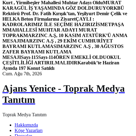
Kurt , Yirmibeşler Mahallesi Muhtar Adayı Oldu
MURAT
KARAGÜL İŞ YAŞAMINDA GÖZ DOLDURUYOR
KBÜ
Rektörü Prof. Dr. Fatih Kırışık’tan, Yeşilyurt Demir Çelik ve
HELKA Beton Firmalarına Ziyaret
ÇAYLI :
KADROLARIMIZ İLE SEÇİME HAZIRIZ
İSMETPAŞA
MMAHALLESİ MUHTAR ADAYI MURAT
TOPRAK
MARZINC A.Ş, 10 KASIM ATATÜRK’Ü ANMA
MESAJI
MARZINC A.Ş , 29 EKİM CUMHURİYET
BAYRAMI KUTLAMASI
MARZINC A.Ş , 30 AĞUSTOS
ZAFER BAYRAMI KUTLAMA
MESAJI
Sayı-115
Sayı-114
ÖREN EMEKLİ OLDU
OKUL
ÇEŞİTLİLİĞİ ARTIRILMALIDIR
Karabük’te Haziran
Ayında 197 Konut Satıldı
Cum. Ağu 7th, 2026
Ajans Yenice - Toprak Medya
Tanıtım
Toprak Medya Tanıtım
Hakkımızda
Köşe Yazarları
Dosyalar