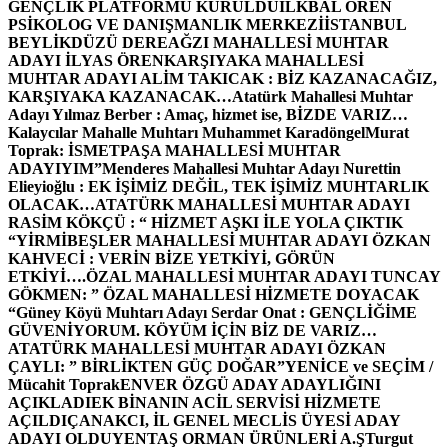
GENÇLİK PLATFORMU KURULDU
İLKBAL ÖREN
PSİKOLOG VE DANIŞMANLIK MERKEZİ
İSTANBUL
BEYLİKDÜZÜ DEREAĞZI MAHALLESİ MUHTAR
ADAYI İLYAS ÖREN
KARŞIYAKA MAHALLESİ
MUHTAR ADAYI ALİM TAKICAK : BİZ KAZANACAĞIZ,
KARŞIYAKA KAZANACAK…
Atatürk Mahallesi Muhtar
Adayı Yılmaz Berber : Amaç, hizmet ise, BİZDE VARIZ…
Kalaycılar Mahalle Muhtarı Muhammet Karadöngel
Murat
Toprak: İSMETPAŞA MAHALLESİ MUHTAR
ADAYIYIM”
Menderes Mahallesi Muhtar Adayı Nurettin
Elieyioğlu : EK İŞİMİZ DEĞİL, TEK İŞİMİZ MUHTARLIK
OLACAK…
ATATÜRK MAHALLESİ MUHTAR ADAYI
RASİM KÖKÇÜ : “ HİZMET AŞKI İLE YOLA ÇIKTIK
“
YİRMİBEŞLER MAHALLESİ MUHTAR ADAYI ÖZKAN
KAHVECİ : VERİN BİZE YETKİYİ, GÖRÜN
ETKİYİ….
ÖZAL MAHALLESİ MUHTAR ADAYI TUNCAY
GÖKMEN: ” ÖZAL MAHALLESİ HİZMETE DOYACAK
“
Güney Köyü Muhtarı Adayı Serdar Onat : GENÇLİĞİME
GÜVENİYORUM. KÖYÜM İÇİN BİZ DE VARIZ…
ATATÜRK MAHALLESİ MUHTAR ADAYI ÖZKAN
ÇAYLI: ” BİRLİKTEN GÜÇ DOĞAR”
YENİCE ve SEÇİM /
Mücahit Toprak
ENVER ÖZGÜ ADAY ADAYLIĞINI
AÇIKLADI
EK BİNANIN ACİL SERVİSİ HİZMETE
AÇILDI
ÇANAKCI, İL GENEL MECLİS ÜYESİ ADAY
ADAYI OLDU
YENTAŞ ORMAN ÜRÜNLERİ A.Ş
Turgut