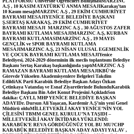
PLATFORMU Üniversite Öğrencileri Buluşması
MARZINC
A.Ş , 10 KASIM ATATÜRK’Ü ANMA MESAJI
Karakaş’tan
10 Kasım mesajı
MARZINC A.Ş , 29 EKİM CUMHURİYET
BAYRAMI MESAJI
YENİCE BELEDİYE BAŞKANI
Ş.SERTAŞ KARAKAŞ, 29 EKİM CUMHURİYET
BAYRAMI MESAJI
MARZINC A.Ş , 30 AĞUSTOS ZAFER
BAYRAMI KUTLAMA MESAJI
MARZINC A.Ş, KURBAN
BAYRAMI KUTLAMASI
MARZİNC A.Ş , 19 MAYIS
GENÇLİK ve SPOR BAYRAMI KUTLAMA
MESAJI
MARZINC A.Ş, 23 NİSAN ULUSAL EGEMENLİK
VE ÇOCUK BAYRAMI KUTLAMA MESAJI
Yenice
Belediyesi, 2024-2029 döneminin ilk meclis toplantısını Belediye
Başkanı Sertaş Karakaş başkanlığında yaptı
MARZINC A.Ş
RAMAZAN BAYRAMI KUTLAMA MESAJI
KBÜ’de
Görevde Yükselen Akademisyenlere Belgeleri Takdim
Edildi
AK Parti Karabük Belediye Başkan Adayı Özkan
Çetinkaya Vatandaş ve Esnaf Ziyaretlerinde Bulundu
Karabük
Belediye Başkanı Bin Adet Konut Projesini Açıkladı
Son
dakika: ÇAYLI, MHP YENİCE BELEDİYE BAŞKAN
ADAYI
Dr. Dursun Ali Yaşacan, Kardemir A.Ş’nin yeni Genel
Müdürü oldu
MİLLETVEKİLİ AKAY YENİCE’NİN YOL
ÇİLESİNİ TBMM GENEL KURULU’NA TAŞIDI –
MİLLETVEKİLİ AKAY İKTİDARA YÜKLENDİ:
KARABÜK’E REVA GÖRDÜĞÜNÜZ YOL BU MU?
CHP
KARABÜK BELEDİYE BAŞKAN ADAY ADAYI YALAV ,