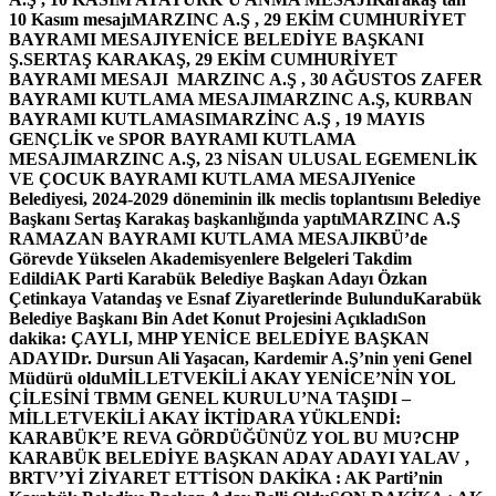
10 Kasım mesajı
MARZINC A.Ş , 29 EKİM CUMHURİYET
BAYRAMI MESAJI
YENİCE BELEDİYE BAŞKANI
Ş.SERTAŞ KARAKAŞ, 29 EKİM CUMHURİYET
BAYRAMI MESAJI
MARZINC A.Ş , 30 AĞUSTOS ZAFER
BAYRAMI KUTLAMA MESAJI
MARZINC A.Ş, KURBAN
BAYRAMI KUTLAMASI
MARZİNC A.Ş , 19 MAYIS
GENÇLİK ve SPOR BAYRAMI KUTLAMA
MESAJI
MARZINC A.Ş, 23 NİSAN ULUSAL EGEMENLİK
VE ÇOCUK BAYRAMI KUTLAMA MESAJI
Yenice
Belediyesi, 2024-2029 döneminin ilk meclis toplantısını Belediye
Başkanı Sertaş Karakaş başkanlığında yaptı
MARZINC A.Ş
RAMAZAN BAYRAMI KUTLAMA MESAJI
KBÜ’de
Görevde Yükselen Akademisyenlere Belgeleri Takdim
Edildi
AK Parti Karabük Belediye Başkan Adayı Özkan
Çetinkaya Vatandaş ve Esnaf Ziyaretlerinde Bulundu
Karabük
Belediye Başkanı Bin Adet Konut Projesini Açıkladı
Son
dakika: ÇAYLI, MHP YENİCE BELEDİYE BAŞKAN
ADAYI
Dr. Dursun Ali Yaşacan, Kardemir A.Ş’nin yeni Genel
Müdürü oldu
MİLLETVEKİLİ AKAY YENİCE’NİN YOL
ÇİLESİNİ TBMM GENEL KURULU’NA TAŞIDI –
MİLLETVEKİLİ AKAY İKTİDARA YÜKLENDİ:
KARABÜK’E REVA GÖRDÜĞÜNÜZ YOL BU MU?
CHP
KARABÜK BELEDİYE BAŞKAN ADAY ADAYI YALAV ,
BRTV’Yİ ZİYARET ETTİ
SON DAKİKA : AK Parti’nin