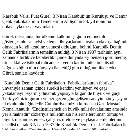
Karabük Valisi Fuat Gürel, 3 Nisan Karabük’ün Kuruluşu ve Demir
Çelik Fabrikalarının Temellerinin Atılışı’nın 83. yıl dönümü
dolayısıyla mesaj yayımladı.
Gürel, mesajında, bir ülkenin kalkınmışlığının en önemli
göstergesinin sanayisi ve temel ihtiyaçlarını karşılamada dışa bağımlı
olmadan kendi kendine yetmesi olduğunu belirtti.Karabük Demir
Çelik Fabrikalarının temelinin atıldığı 3 Nisan 1937 tarihinin aynı
zamanda birlik ve beraberlik içinde dünyada eşi benzeri görülmemiş
bir istiklal ve istikbal mücadelesi veren kadim milletin iktisadi
bağımsızlığını tüm dünyaya ilan ettiği gün olduğunu ifade eden
Gürel, şunları kaydetti:
“Karabük Demir Çelik Fabrikaları ‘Fabrikalar kuran fabrika”
unvanıyla zaman içinde sürekli kendini yenileyen ve çağı
yakalamayı başarmış dinamik yapısıyla bugün de büyük ve güçlü
Türkiye’mizin gururu ve her geçen gün gelişen sanayimizin yaşayan
ilkokulu niteliğindedir. Cumhuriyetimizin kurucusu Gazi Mustafa
Kemal Atatürk, ‘Endüstrileşmek en büyük milli davalarımız arasında
yer almaktadır’ sözleriyle milletimizin hislerine tercüman olmuş ve
büyük düşünme, emek, çalışma, üretme ve paylaşma erdemlerinin
tecellisi olarak 3 Nisan 1937’de Karabük Demir Çelik Fabrikaları ile
birlikte doğan Cumhuriyet Kenti Karabük’ümüz ülkemizde