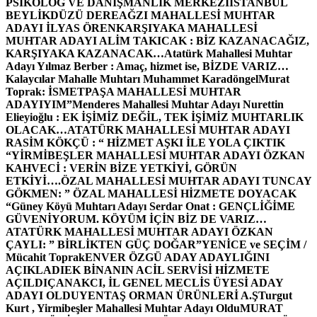
PSİKOLOG VE DANIŞMANLIK MERKEZİ
İSTANBUL
BEYLİKDÜZÜ DEREAĞZI MAHALLESİ MUHTAR
ADAYI İLYAS ÖREN
KARŞIYAKA MAHALLESİ
MUHTAR ADAYI ALİM TAKICAK : BİZ KAZANACAĞIZ,
KARŞIYAKA KAZANACAK…
Atatürk Mahallesi Muhtar
Adayı Yılmaz Berber : Amaç, hizmet ise, BİZDE VARIZ…
Kalaycılar Mahalle Muhtarı Muhammet Karadöngel
Murat
Toprak: İSMETPAŞA MAHALLESİ MUHTAR
ADAYIYIM”
Menderes Mahallesi Muhtar Adayı Nurettin
Elieyioğlu : EK İŞİMİZ DEĞİL, TEK İŞİMİZ MUHTARLIK
OLACAK…
ATATÜRK MAHALLESİ MUHTAR ADAYI
RASİM KÖKÇÜ : “ HİZMET AŞKI İLE YOLA ÇIKTIK
“
YİRMİBEŞLER MAHALLESİ MUHTAR ADAYI ÖZKAN
KAHVECİ : VERİN BİZE YETKİYİ, GÖRÜN
ETKİYİ….
ÖZAL MAHALLESİ MUHTAR ADAYI TUNCAY
GÖKMEN: ” ÖZAL MAHALLESİ HİZMETE DOYACAK
“
Güney Köyü Muhtarı Adayı Serdar Onat : GENÇLİĞİME
GÜVENİYORUM. KÖYÜM İÇİN BİZ DE VARIZ…
ATATÜRK MAHALLESİ MUHTAR ADAYI ÖZKAN
ÇAYLI: ” BİRLİKTEN GÜÇ DOĞAR”
YENİCE ve SEÇİM /
Mücahit Toprak
ENVER ÖZGÜ ADAY ADAYLIĞINI
AÇIKLADI
EK BİNANIN ACİL SERVİSİ HİZMETE
AÇILDI
ÇANAKCI, İL GENEL MECLİS ÜYESİ ADAY
ADAYI OLDU
YENTAŞ ORMAN ÜRÜNLERİ A.Ş
Turgut
Kurt , Yirmibeşler Mahallesi Muhtar Adayı Oldu
MURAT