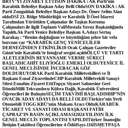
BRTV’Yİ ZİYARET ETTİ
SON DAKİKA : AK Parti’nin
Karabük Belediye Başkan Aday Belli Oldu
SON DAKİKA : AK
Parti Zonguldak Belediye Başkan Adayı Dr. Ömer Selim Alan
oldu
DSİ 23. Bölge Müdürlüğü ve Karabük İl Özel İdaresi
Tarafından Yürütülen Çalışmalar ile Taşkın Koruma
Çalışmaları ile ilgili Toplantı ValiMustafa Yavuz Başkanlığında
Yapıldı.
Ak Parti Yenice Belediye Başkan A.Adayı Sertaş
Karakaş : “Benim doğduğum ve büyüdüğüm şehre bir vefa
borcum var “
KARABÜK GENÇ YENİCELİLER
DERNEĞİNDEN ETKİNLİK
10 Ocak Çalışan Gazeteciler
Günü’nde Karabük’te fotoğraf sergisi açıldı
ÖLÇÜ VE TARTI
ALETLERİNİN BEYANNAME VERME SÜRECİ
BAŞLADI
CAHİT ELiYİOĞLU EMEKLİ OLDU
YENİCE İL
GENEL MECLİSİNDE İNCEBACAK GÖZ
DOLDURUYOR
AK Parti Karabük Milletvekilleri ve İl
Başkanı Esnaf Ziyaretinde
CHP Karabük Milletvekili Sanayi
Sitesi Esnafını Ziyaret Etti
Topçu Siyaset Sahnesine Geri
Döndü
Milli Tekvandocu Kübra Dağlı, Karabük Üniversitesi
Öğrencileri ile Buluştu
SEÇİM TAKVİMİ BAŞLADI
MHP’NİN
OVACIK ADAY ADAYI DA BELLİ OLDU
Türkiye’nin Yerli
Otomobili TOGG KBÜ’nün Makam Aracı Oldu
KARABÜK
TİCARET VE SANAYİ ODASI BAŞKANI FATİH
ÇAPRAZ’IN BASIN AÇIKLAMASI
2024 YILININ İLK
GENEL MECLİS TOPLANTISI YAPILDI
Türker İnanoğlu
İletişim Fakültesi Öğrencilerine 4 Ödül
Sayı-116
İSMETPAŞA