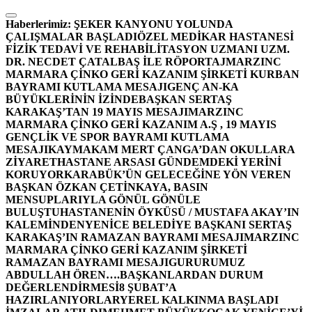
İçeriğe
atla
Haberlerimiz:
ŞEKER KANYONU YOLUNDA
ÇALIŞMALAR BAŞLADI
ÖZEL MEDİKAR HASTANESİ
FİZİK TEDAVİ VE REHABİLİTASYON UZMANI UZM.
DR. NECDET ÇATALBAŞ İLE RÖPORTAJ
MARZINC
MARMARA ÇİNKO GERİ KAZANIM ŞİRKETİ KURBAN
BAYRAMI KUTLAMA MESAJI
GENÇ AN-KA
BÜYÜKLERİNİN İZİNDE
BAŞKAN SERTAŞ
KARAKAŞ’TAN 19 MAYIS MESAJI
MARZINC
MARMARA ÇİNKO GERİ KAZANIM A.Ş , 19 MAYIS
GENÇLİK VE SPOR BAYRAMI KUTLAMA
MESAJI
KAYMAKAM MERT ÇANGA’DAN OKULLARA
ZİYARET
HASTANE ARSASI GÜNDEMDEKİ YERİNİ
KORUYOR
KARABÜK’ÜN GELECEĞİNE YÖN VEREN
BAŞKAN ÖZKAN ÇETİNKAYA, BASIN
MENSUPLARIYLA GÖNÜL GÖNÜLE
BULUŞTU
HASTANENİN ÖYKÜSÜ / MUSTAFA AKAY’IN
KALEMİNDEN
YENİCE BELEDİYE BAŞKANI SERTAŞ
KARAKAŞ’IN RAMAZAN BAYRAMI MESAJI
MARZINC
MARMARA ÇİNKO GERİ KAZANIM ŞİRKETİ
RAMAZAN BAYRAMI MESAJI
GURURUMUZ
ABDULLAH ÖREN….
BAŞKANLARDAN DURUM
DEĞERLENDİRMESİ
8 ŞUBAT’A
HAZIRLANIYORLAR
YEREL KALKINMA BAŞLADI