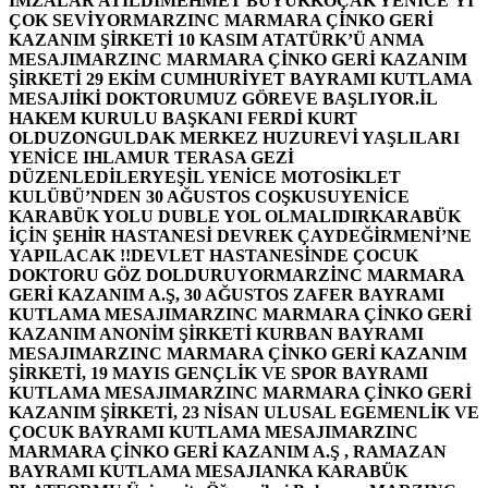
İMZALAR ATILDI
MEHMET BÜYÜKKOÇAK YENİCE’Yİ
ÇOK SEVİYOR
MARZINC MARMARA ÇİNKO GERİ
KAZANIM ŞİRKETİ 10 KASIM ATATÜRK’Ü ANMA
MESAJI
MARZINC MARMARA ÇİNKO GERİ KAZANIM
ŞİRKETİ 29 EKİM CUMHURİYET BAYRAMI KUTLAMA
MESAJI
İKİ DOKTORUMUZ GÖREVE BAŞLIYOR.
İL
HAKEM KURULU BAŞKANI FERDİ KURT
OLDU
ZONGULDAK MERKEZ HUZUREVİ YAŞLILARI
YENİCE IHLAMUR TERASA GEZİ
DÜZENLEDİLER
YEŞİL YENİCE MOTOSİKLET
KULÜBÜ’NDEN 30 AĞUSTOS COŞKUSU
YENİCE
KARABÜK YOLU DUBLE YOL OLMALIDIR
KARABÜK
İÇİN ŞEHİR HASTANESİ DEVREK ÇAYDEĞİRMENİ’NE
YAPILACAK !!
DEVLET HASTANESİNDE ÇOCUK
DOKTORU GÖZ DOLDURUYOR
MARZİNC MARMARA
GERİ KAZANIM A.Ş, 30 AĞUSTOS ZAFER BAYRAMI
KUTLAMA MESAJI
MARZINC MARMARA ÇİNKO GERİ
KAZANIM ANONİM ŞİRKETİ KURBAN BAYRAMI
MESAJI
MARZINC MARMARA ÇİNKO GERİ KAZANIM
ŞİRKETİ, 19 MAYIS GENÇLİK VE SPOR BAYRAMI
KUTLAMA MESAJI
MARZINC MARMARA ÇİNKO GERİ
KAZANIM ŞİRKETİ, 23 NİSAN ULUSAL EGEMENLİK VE
ÇOCUK BAYRAMI KUTLAMA MESAJI
MARZINC
MARMARA ÇİNKO GERİ KAZANIM A.Ş , RAMAZAN
BAYRAMI KUTLAMA MESAJI
ANKA KARABÜK