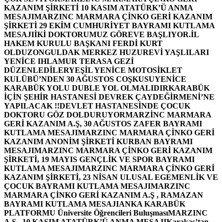
KAZANIM ŞİRKETİ 10 KASIM ATATÜRK’Ü ANMA
MESAJI
MARZINC MARMARA ÇİNKO GERİ KAZANIM
ŞİRKETİ 29 EKİM CUMHURİYET BAYRAMI KUTLAMA
MESAJI
İKİ DOKTORUMUZ GÖREVE BAŞLIYOR.
İL
HAKEM KURULU BAŞKANI FERDİ KURT
OLDU
ZONGULDAK MERKEZ HUZUREVİ YAŞLILARI
YENİCE IHLAMUR TERASA GEZİ
DÜZENLEDİLER
YEŞİL YENİCE MOTOSİKLET
KULÜBÜ’NDEN 30 AĞUSTOS COŞKUSU
YENİCE
KARABÜK YOLU DUBLE YOL OLMALIDIR
KARABÜK
İÇİN ŞEHİR HASTANESİ DEVREK ÇAYDEĞİRMENİ’NE
YAPILACAK !!
DEVLET HASTANESİNDE ÇOCUK
DOKTORU GÖZ DOLDURUYOR
MARZİNC MARMARA
GERİ KAZANIM A.Ş, 30 AĞUSTOS ZAFER BAYRAMI
KUTLAMA MESAJI
MARZINC MARMARA ÇİNKO GERİ
KAZANIM ANONİM ŞİRKETİ KURBAN BAYRAMI
MESAJI
MARZINC MARMARA ÇİNKO GERİ KAZANIM
ŞİRKETİ, 19 MAYIS GENÇLİK VE SPOR BAYRAMI
KUTLAMA MESAJI
MARZINC MARMARA ÇİNKO GERİ
KAZANIM ŞİRKETİ, 23 NİSAN ULUSAL EGEMENLİK VE
ÇOCUK BAYRAMI KUTLAMA MESAJI
MARZINC
MARMARA ÇİNKO GERİ KAZANIM A.Ş , RAMAZAN
BAYRAMI KUTLAMA MESAJI
ANKA KARABÜK
PLATFORMU Üniversite Öğrencileri Buluşması
MARZINC
A.Ş , 10 KASIM ATATÜRK’Ü ANMA MESAJI
Karakaş’tan