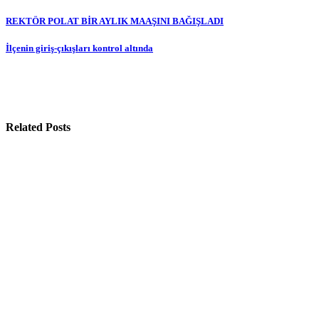
Yazı
REKTÖR POLAT BİR AYLIK MAAŞINI BAĞIŞLADI
gezinmesi
İlçenin giriş-çıkışları kontrol altında
Related Posts