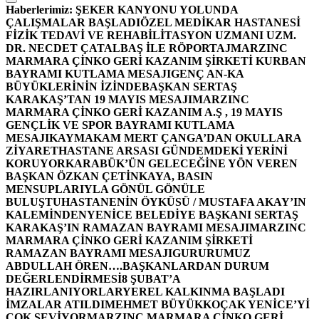
Haberlerimiz:
ŞEKER KANYONU YOLUNDA
ÇALIŞMALAR BAŞLADI
ÖZEL MEDİKAR HASTANESİ
FİZİK TEDAVİ VE REHABİLİTASYON UZMANI UZM.
DR. NECDET ÇATALBAŞ İLE RÖPORTAJ
MARZINC
MARMARA ÇİNKO GERİ KAZANIM ŞİRKETİ KURBAN
BAYRAMI KUTLAMA MESAJI
GENÇ AN-KA
BÜYÜKLERİNİN İZİNDE
BAŞKAN SERTAŞ
KARAKAŞ’TAN 19 MAYIS MESAJI
MARZINC
MARMARA ÇİNKO GERİ KAZANIM A.Ş , 19 MAYIS
GENÇLİK VE SPOR BAYRAMI KUTLAMA
MESAJI
KAYMAKAM MERT ÇANGA’DAN OKULLARA
ZİYARET
HASTANE ARSASI GÜNDEMDEKİ YERİNİ
KORUYOR
KARABÜK’ÜN GELECEĞİNE YÖN VEREN
BAŞKAN ÖZKAN ÇETİNKAYA, BASIN
MENSUPLARIYLA GÖNÜL GÖNÜLE
BULUŞTU
HASTANENİN ÖYKÜSÜ / MUSTAFA AKAY’IN
KALEMİNDEN
YENİCE BELEDİYE BAŞKANI SERTAŞ
KARAKAŞ’IN RAMAZAN BAYRAMI MESAJI
MARZINC
MARMARA ÇİNKO GERİ KAZANIM ŞİRKETİ
RAMAZAN BAYRAMI MESAJI
GURURUMUZ
ABDULLAH ÖREN….
BAŞKANLARDAN DURUM
DEĞERLENDİRMESİ
8 ŞUBAT’A
HAZIRLANIYORLAR
YEREL KALKINMA BAŞLADI
İMZALAR ATILDI
MEHMET BÜYÜKKOÇAK YENİCE’Yİ
ÇOK SEVİYOR
MARZINC MARMARA ÇİNKO GERİ