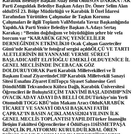
Karabük Belediye Başkan Aday Belli Oldu
SON DAKİKA : AK
Parti Zonguldak Belediye Başkan Adayı Dr. Ömer Selim Alan
oldu
DSİ 23. Bölge Müdürlüğü ve Karabük İl Özel İdaresi
Tarafından Yürütülen Çalışmalar ile Taşkın Koruma
Çalışmaları ile ilgili Toplantı ValiMustafa Yavuz Başkanlığında
Yapıldı.
Ak Parti Yenice Belediye Başkan A.Adayı Sertaş
Karakaş : “Benim doğduğum ve büyüdüğüm şehre bir vefa
borcum var “
KARABÜK GENÇ YENİCELİLER
DERNEĞİNDEN ETKİNLİK
10 Ocak Çalışan Gazeteciler
Günü’nde Karabük’te fotoğraf sergisi açıldı
ÖLÇÜ VE TARTI
ALETLERİNİN BEYANNAME VERME SÜRECİ
BAŞLADI
CAHİT ELiYİOĞLU EMEKLİ OLDU
YENİCE İL
GENEL MECLİSİNDE İNCEBACAK GÖZ
DOLDURUYOR
AK Parti Karabük Milletvekilleri ve İl
Başkanı Esnaf Ziyaretinde
CHP Karabük Milletvekili Sanayi
Sitesi Esnafını Ziyaret Etti
Topçu Siyaset Sahnesine Geri
Döndü
Milli Tekvandocu Kübra Dağlı, Karabük Üniversitesi
Öğrencileri ile Buluştu
SEÇİM TAKVİMİ BAŞLADI
MHP’NİN
OVACIK ADAY ADAYI DA BELLİ OLDU
Türkiye’nin Yerli
Otomobili TOGG KBÜ’nün Makam Aracı Oldu
KARABÜK
TİCARET VE SANAYİ ODASI BAŞKANI FATİH
ÇAPRAZ’IN BASIN AÇIKLAMASI
2024 YILININ İLK
GENEL MECLİS TOPLANTISI YAPILDI
Türker İnanoğlu
İletişim Fakültesi Öğrencilerine 4 Ödül
Sayı-116
İSMETPAŞA
GENÇLİK PLATFORMU KURULDU
İLKBAL ÖREN