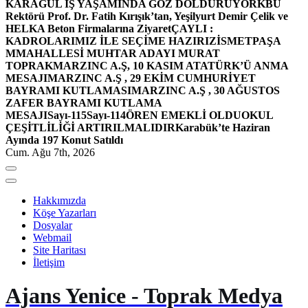
KARAGÜL İŞ YAŞAMINDA GÖZ DOLDURUYOR
KBÜ
Rektörü Prof. Dr. Fatih Kırışık’tan, Yeşilyurt Demir Çelik ve
HELKA Beton Firmalarına Ziyaret
ÇAYLI :
KADROLARIMIZ İLE SEÇİME HAZIRIZ
İSMETPAŞA
MMAHALLESİ MUHTAR ADAYI MURAT
TOPRAK
MARZINC A.Ş, 10 KASIM ATATÜRK’Ü ANMA
MESAJI
MARZINC A.Ş , 29 EKİM CUMHURİYET
BAYRAMI KUTLAMASI
MARZINC A.Ş , 30 AĞUSTOS
ZAFER BAYRAMI KUTLAMA
MESAJI
Sayı-115
Sayı-114
ÖREN EMEKLİ OLDU
OKUL
ÇEŞİTLİLİĞİ ARTIRILMALIDIR
Karabük’te Haziran
Ayında 197 Konut Satıldı
Cum. Ağu 7th, 2026
Hakkımızda
Köşe Yazarları
Dosyalar
Webmail
Site Haritası
İletişim
Ajans Yenice - Toprak Medya