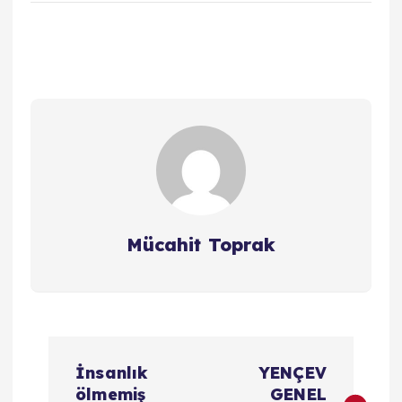
Mücahit Toprak
Y
İnsanlık
YENÇEV
a
ölmemiş
GENEL