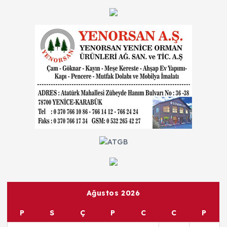
Ağustos 2026
P
S
Ç
P
C
C
P