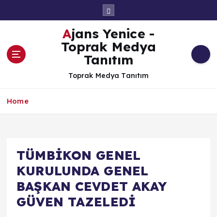
İ
ç
e
Ajans Yenice -
r
Toprak Medya
i
Tanıtım
ğ
e
Toprak Medya Tanıtım
a
t
Home
l
a
TÜMBİKON GENEL
KURULUNDA GENEL
BAŞKAN CEVDET AKAY
GÜVEN TAZELEDİ