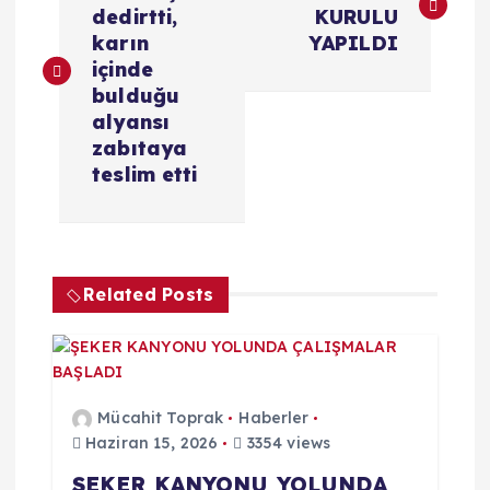
dedirtti,
KURULU
z
karın
YAPILDI
içinde
ı
bulduğu
alyansı
g
zabıtaya
teslim etti
e
z
Related Posts
i
n
m
Mücahit Toprak
Haberler
Haziran 15, 2026
3354 views
e
ŞEKER KANYONU YOLUNDA