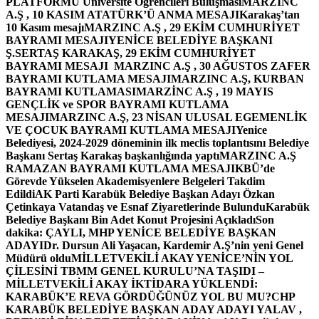
PLATFORMU Üniversite Öğrencileri Buluşması
MARZINC
A.Ş , 10 KASIM ATATÜRK’Ü ANMA MESAJI
Karakaş’tan
10 Kasım mesajı
MARZINC A.Ş , 29 EKİM CUMHURİYET
BAYRAMI MESAJI
YENİCE BELEDİYE BAŞKANI
Ş.SERTAŞ KARAKAŞ, 29 EKİM CUMHURİYET
BAYRAMI MESAJI
MARZINC A.Ş , 30 AĞUSTOS ZAFER
BAYRAMI KUTLAMA MESAJI
MARZINC A.Ş, KURBAN
BAYRAMI KUTLAMASI
MARZİNC A.Ş , 19 MAYIS
GENÇLİK ve SPOR BAYRAMI KUTLAMA
MESAJI
MARZINC A.Ş, 23 NİSAN ULUSAL EGEMENLİK
VE ÇOCUK BAYRAMI KUTLAMA MESAJI
Yenice
Belediyesi, 2024-2029 döneminin ilk meclis toplantısını Belediye
Başkanı Sertaş Karakaş başkanlığında yaptı
MARZINC A.Ş
RAMAZAN BAYRAMI KUTLAMA MESAJI
KBÜ’de
Görevde Yükselen Akademisyenlere Belgeleri Takdim
Edildi
AK Parti Karabük Belediye Başkan Adayı Özkan
Çetinkaya Vatandaş ve Esnaf Ziyaretlerinde Bulundu
Karabük
Belediye Başkanı Bin Adet Konut Projesini Açıkladı
Son
dakika: ÇAYLI, MHP YENİCE BELEDİYE BAŞKAN
ADAYI
Dr. Dursun Ali Yaşacan, Kardemir A.Ş’nin yeni Genel
Müdürü oldu
MİLLETVEKİLİ AKAY YENİCE’NİN YOL
ÇİLESİNİ TBMM GENEL KURULU’NA TAŞIDI –
MİLLETVEKİLİ AKAY İKTİDARA YÜKLENDİ:
KARABÜK’E REVA GÖRDÜĞÜNÜZ YOL BU MU?
CHP
KARABÜK BELEDİYE BAŞKAN ADAY ADAYI YALAV ,