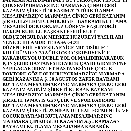
İMZALAR ATILDI
MEHMET BÜYÜKKOÇAK YENİCE’Yİ
ÇOK SEVİYOR
MARZINC MARMARA ÇİNKO GERİ
KAZANIM ŞİRKETİ 10 KASIM ATATÜRK’Ü ANMA
MESAJI
MARZINC MARMARA ÇİNKO GERİ KAZANIM
ŞİRKETİ 29 EKİM CUMHURİYET BAYRAMI KUTLAMA
MESAJI
İKİ DOKTORUMUZ GÖREVE BAŞLIYOR.
İL
HAKEM KURULU BAŞKANI FERDİ KURT
OLDU
ZONGULDAK MERKEZ HUZUREVİ YAŞLILARI
YENİCE IHLAMUR TERASA GEZİ
DÜZENLEDİLER
YEŞİL YENİCE MOTOSİKLET
KULÜBÜ’NDEN 30 AĞUSTOS COŞKUSU
YENİCE
KARABÜK YOLU DUBLE YOL OLMALIDIR
KARABÜK
İÇİN ŞEHİR HASTANESİ DEVREK ÇAYDEĞİRMENİ’NE
YAPILACAK !!
DEVLET HASTANESİNDE ÇOCUK
DOKTORU GÖZ DOLDURUYOR
MARZİNC MARMARA
GERİ KAZANIM A.Ş, 30 AĞUSTOS ZAFER BAYRAMI
KUTLAMA MESAJI
MARZINC MARMARA ÇİNKO GERİ
KAZANIM ANONİM ŞİRKETİ KURBAN BAYRAMI
MESAJI
MARZINC MARMARA ÇİNKO GERİ KAZANIM
ŞİRKETİ, 19 MAYIS GENÇLİK VE SPOR BAYRAMI
KUTLAMA MESAJI
MARZINC MARMARA ÇİNKO GERİ
KAZANIM ŞİRKETİ, 23 NİSAN ULUSAL EGEMENLİK VE
ÇOCUK BAYRAMI KUTLAMA MESAJI
MARZINC
MARMARA ÇİNKO GERİ KAZANIM A.Ş , RAMAZAN
BAYRAMI KUTLAMA MESAJI
ANKA KARABÜK