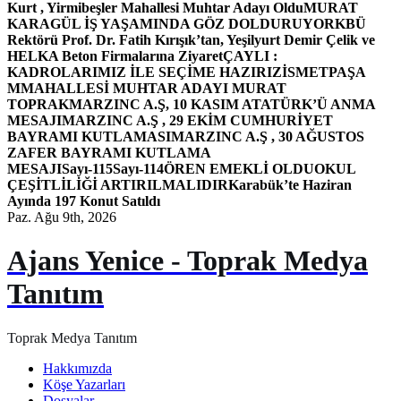
Kurt , Yirmibeşler Mahallesi Muhtar Adayı Oldu
MURAT
KARAGÜL İŞ YAŞAMINDA GÖZ DOLDURUYOR
KBÜ
Rektörü Prof. Dr. Fatih Kırışık’tan, Yeşilyurt Demir Çelik ve
HELKA Beton Firmalarına Ziyaret
ÇAYLI :
KADROLARIMIZ İLE SEÇİME HAZIRIZ
İSMETPAŞA
MMAHALLESİ MUHTAR ADAYI MURAT
TOPRAK
MARZINC A.Ş, 10 KASIM ATATÜRK’Ü ANMA
MESAJI
MARZINC A.Ş , 29 EKİM CUMHURİYET
BAYRAMI KUTLAMASI
MARZINC A.Ş , 30 AĞUSTOS
ZAFER BAYRAMI KUTLAMA
MESAJI
Sayı-115
Sayı-114
ÖREN EMEKLİ OLDU
OKUL
ÇEŞİTLİLİĞİ ARTIRILMALIDIR
Karabük’te Haziran
Ayında 197 Konut Satıldı
Paz. Ağu 9th, 2026
Ajans Yenice - Toprak Medya
Tanıtım
Toprak Medya Tanıtım
Hakkımızda
Köşe Yazarları
Dosyalar