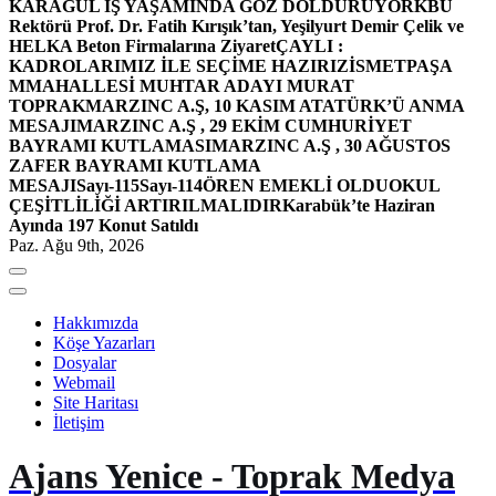
KARAGÜL İŞ YAŞAMINDA GÖZ DOLDURUYOR
KBÜ
Rektörü Prof. Dr. Fatih Kırışık’tan, Yeşilyurt Demir Çelik ve
HELKA Beton Firmalarına Ziyaret
ÇAYLI :
KADROLARIMIZ İLE SEÇİME HAZIRIZ
İSMETPAŞA
MMAHALLESİ MUHTAR ADAYI MURAT
TOPRAK
MARZINC A.Ş, 10 KASIM ATATÜRK’Ü ANMA
MESAJI
MARZINC A.Ş , 29 EKİM CUMHURİYET
BAYRAMI KUTLAMASI
MARZINC A.Ş , 30 AĞUSTOS
ZAFER BAYRAMI KUTLAMA
MESAJI
Sayı-115
Sayı-114
ÖREN EMEKLİ OLDU
OKUL
ÇEŞİTLİLİĞİ ARTIRILMALIDIR
Karabük’te Haziran
Ayında 197 Konut Satıldı
Paz. Ağu 9th, 2026
Hakkımızda
Köşe Yazarları
Dosyalar
Webmail
Site Haritası
İletişim
Ajans Yenice - Toprak Medya