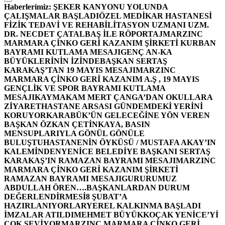
Haberlerimiz:
ŞEKER KANYONU YOLUNDA
ÇALIŞMALAR BAŞLADI
ÖZEL MEDİKAR HASTANESİ
FİZİK TEDAVİ VE REHABİLİTASYON UZMANI UZM.
DR. NECDET ÇATALBAŞ İLE RÖPORTAJ
MARZINC
MARMARA ÇİNKO GERİ KAZANIM ŞİRKETİ KURBAN
BAYRAMI KUTLAMA MESAJI
GENÇ AN-KA
BÜYÜKLERİNİN İZİNDE
BAŞKAN SERTAŞ
KARAKAŞ’TAN 19 MAYIS MESAJI
MARZINC
MARMARA ÇİNKO GERİ KAZANIM A.Ş , 19 MAYIS
GENÇLİK VE SPOR BAYRAMI KUTLAMA
MESAJI
KAYMAKAM MERT ÇANGA’DAN OKULLARA
ZİYARET
HASTANE ARSASI GÜNDEMDEKİ YERİNİ
KORUYOR
KARABÜK’ÜN GELECEĞİNE YÖN VEREN
BAŞKAN ÖZKAN ÇETİNKAYA, BASIN
MENSUPLARIYLA GÖNÜL GÖNÜLE
BULUŞTU
HASTANENİN ÖYKÜSÜ / MUSTAFA AKAY’IN
KALEMİNDEN
YENİCE BELEDİYE BAŞKANI SERTAŞ
KARAKAŞ’IN RAMAZAN BAYRAMI MESAJI
MARZINC
MARMARA ÇİNKO GERİ KAZANIM ŞİRKETİ
RAMAZAN BAYRAMI MESAJI
GURURUMUZ
ABDULLAH ÖREN….
BAŞKANLARDAN DURUM
DEĞERLENDİRMESİ
8 ŞUBAT’A
HAZIRLANIYORLAR
YEREL KALKINMA BAŞLADI
İMZALAR ATILDI
MEHMET BÜYÜKKOÇAK YENİCE’Yİ
ÇOK SEVİYOR
MARZINC MARMARA ÇİNKO GERİ