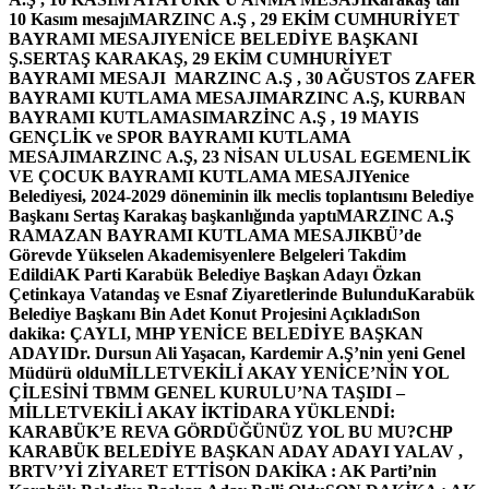
10 Kasım mesajı
MARZINC A.Ş , 29 EKİM CUMHURİYET
BAYRAMI MESAJI
YENİCE BELEDİYE BAŞKANI
Ş.SERTAŞ KARAKAŞ, 29 EKİM CUMHURİYET
BAYRAMI MESAJI
MARZINC A.Ş , 30 AĞUSTOS ZAFER
BAYRAMI KUTLAMA MESAJI
MARZINC A.Ş, KURBAN
BAYRAMI KUTLAMASI
MARZİNC A.Ş , 19 MAYIS
GENÇLİK ve SPOR BAYRAMI KUTLAMA
MESAJI
MARZINC A.Ş, 23 NİSAN ULUSAL EGEMENLİK
VE ÇOCUK BAYRAMI KUTLAMA MESAJI
Yenice
Belediyesi, 2024-2029 döneminin ilk meclis toplantısını Belediye
Başkanı Sertaş Karakaş başkanlığında yaptı
MARZINC A.Ş
RAMAZAN BAYRAMI KUTLAMA MESAJI
KBÜ’de
Görevde Yükselen Akademisyenlere Belgeleri Takdim
Edildi
AK Parti Karabük Belediye Başkan Adayı Özkan
Çetinkaya Vatandaş ve Esnaf Ziyaretlerinde Bulundu
Karabük
Belediye Başkanı Bin Adet Konut Projesini Açıkladı
Son
dakika: ÇAYLI, MHP YENİCE BELEDİYE BAŞKAN
ADAYI
Dr. Dursun Ali Yaşacan, Kardemir A.Ş’nin yeni Genel
Müdürü oldu
MİLLETVEKİLİ AKAY YENİCE’NİN YOL
ÇİLESİNİ TBMM GENEL KURULU’NA TAŞIDI –
MİLLETVEKİLİ AKAY İKTİDARA YÜKLENDİ:
KARABÜK’E REVA GÖRDÜĞÜNÜZ YOL BU MU?
CHP
KARABÜK BELEDİYE BAŞKAN ADAY ADAYI YALAV ,
BRTV’Yİ ZİYARET ETTİ
SON DAKİKA : AK Parti’nin