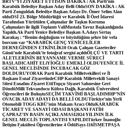
BRTV’Yİ ZİYARET ETTİ
SON DAKİKA : AK Parti’nin
Karabük Belediye Başkan Aday Belli Oldu
SON DAKİKA : AK
Parti Zonguldak Belediye Başkan Adayı Dr. Ömer Selim Alan
oldu
DSİ 23. Bölge Müdürlüğü ve Karabük İl Özel İdaresi
Tarafından Yürütülen Çalışmalar ile Taşkın Koruma
Çalışmaları ile ilgili Toplantı ValiMustafa Yavuz Başkanlığında
Yapıldı.
Ak Parti Yenice Belediye Başkan A.Adayı Sertaş
Karakaş : “Benim doğduğum ve büyüdüğüm şehre bir vefa
borcum var “
KARABÜK GENÇ YENİCELİLER
DERNEĞİNDEN ETKİNLİK
10 Ocak Çalışan Gazeteciler
Günü’nde Karabük’te fotoğraf sergisi açıldı
ÖLÇÜ VE TARTI
ALETLERİNİN BEYANNAME VERME SÜRECİ
BAŞLADI
CAHİT ELiYİOĞLU EMEKLİ OLDU
YENİCE İL
GENEL MECLİSİNDE İNCEBACAK GÖZ
DOLDURUYOR
AK Parti Karabük Milletvekilleri ve İl
Başkanı Esnaf Ziyaretinde
CHP Karabük Milletvekili Sanayi
Sitesi Esnafını Ziyaret Etti
Topçu Siyaset Sahnesine Geri
Döndü
Milli Tekvandocu Kübra Dağlı, Karabük Üniversitesi
Öğrencileri ile Buluştu
SEÇİM TAKVİMİ BAŞLADI
MHP’NİN
OVACIK ADAY ADAYI DA BELLİ OLDU
Türkiye’nin Yerli
Otomobili TOGG KBÜ’nün Makam Aracı Oldu
KARABÜK
TİCARET VE SANAYİ ODASI BAŞKANI FATİH
ÇAPRAZ’IN BASIN AÇIKLAMASI
2024 YILININ İLK
GENEL MECLİS TOPLANTISI YAPILDI
Türker İnanoğlu
İletişim Fakültesi Öğrencilerine 4 Ödül
Sayı-116
İSMETPAŞA