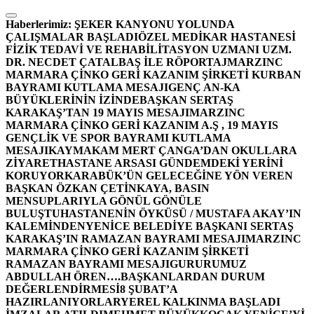
İçeriğe
atla
Haberlerimiz:
ŞEKER KANYONU YOLUNDA
ÇALIŞMALAR BAŞLADI
ÖZEL MEDİKAR HASTANESİ
FİZİK TEDAVİ VE REHABİLİTASYON UZMANI UZM.
DR. NECDET ÇATALBAŞ İLE RÖPORTAJ
MARZINC
MARMARA ÇİNKO GERİ KAZANIM ŞİRKETİ KURBAN
BAYRAMI KUTLAMA MESAJI
GENÇ AN-KA
BÜYÜKLERİNİN İZİNDE
BAŞKAN SERTAŞ
KARAKAŞ’TAN 19 MAYIS MESAJI
MARZINC
MARMARA ÇİNKO GERİ KAZANIM A.Ş , 19 MAYIS
GENÇLİK VE SPOR BAYRAMI KUTLAMA
MESAJI
KAYMAKAM MERT ÇANGA’DAN OKULLARA
ZİYARET
HASTANE ARSASI GÜNDEMDEKİ YERİNİ
KORUYOR
KARABÜK’ÜN GELECEĞİNE YÖN VEREN
BAŞKAN ÖZKAN ÇETİNKAYA, BASIN
MENSUPLARIYLA GÖNÜL GÖNÜLE
BULUŞTU
HASTANENİN ÖYKÜSÜ / MUSTAFA AKAY’IN
KALEMİNDEN
YENİCE BELEDİYE BAŞKANI SERTAŞ
KARAKAŞ’IN RAMAZAN BAYRAMI MESAJI
MARZINC
MARMARA ÇİNKO GERİ KAZANIM ŞİRKETİ
RAMAZAN BAYRAMI MESAJI
GURURUMUZ
ABDULLAH ÖREN….
BAŞKANLARDAN DURUM
DEĞERLENDİRMESİ
8 ŞUBAT’A
HAZIRLANIYORLAR
YEREL KALKINMA BAŞLADI