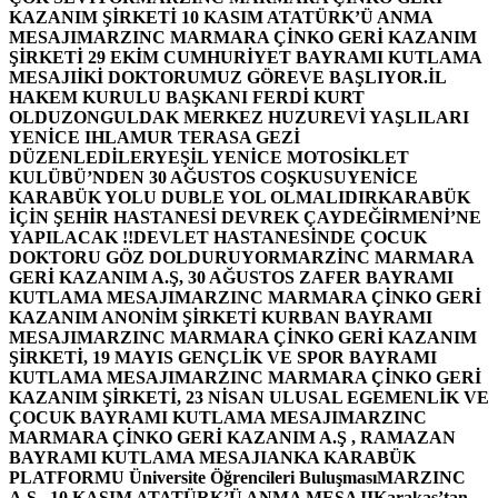
KAZANIM ŞİRKETİ 10 KASIM ATATÜRK’Ü ANMA
MESAJI
MARZINC MARMARA ÇİNKO GERİ KAZANIM
ŞİRKETİ 29 EKİM CUMHURİYET BAYRAMI KUTLAMA
MESAJI
İKİ DOKTORUMUZ GÖREVE BAŞLIYOR.
İL
HAKEM KURULU BAŞKANI FERDİ KURT
OLDU
ZONGULDAK MERKEZ HUZUREVİ YAŞLILARI
YENİCE IHLAMUR TERASA GEZİ
DÜZENLEDİLER
YEŞİL YENİCE MOTOSİKLET
KULÜBÜ’NDEN 30 AĞUSTOS COŞKUSU
YENİCE
KARABÜK YOLU DUBLE YOL OLMALIDIR
KARABÜK
İÇİN ŞEHİR HASTANESİ DEVREK ÇAYDEĞİRMENİ’NE
YAPILACAK !!
DEVLET HASTANESİNDE ÇOCUK
DOKTORU GÖZ DOLDURUYOR
MARZİNC MARMARA
GERİ KAZANIM A.Ş, 30 AĞUSTOS ZAFER BAYRAMI
KUTLAMA MESAJI
MARZINC MARMARA ÇİNKO GERİ
KAZANIM ANONİM ŞİRKETİ KURBAN BAYRAMI
MESAJI
MARZINC MARMARA ÇİNKO GERİ KAZANIM
ŞİRKETİ, 19 MAYIS GENÇLİK VE SPOR BAYRAMI
KUTLAMA MESAJI
MARZINC MARMARA ÇİNKO GERİ
KAZANIM ŞİRKETİ, 23 NİSAN ULUSAL EGEMENLİK VE
ÇOCUK BAYRAMI KUTLAMA MESAJI
MARZINC
MARMARA ÇİNKO GERİ KAZANIM A.Ş , RAMAZAN
BAYRAMI KUTLAMA MESAJI
ANKA KARABÜK
PLATFORMU Üniversite Öğrencileri Buluşması
MARZINC
A.Ş , 10 KASIM ATATÜRK’Ü ANMA MESAJI
Karakaş’tan