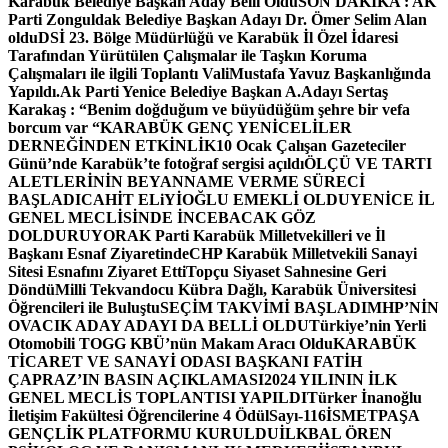
Karabük Belediye Başkan Aday Belli Oldu
SON DAKİKA : AK
Parti Zonguldak Belediye Başkan Adayı Dr. Ömer Selim Alan
oldu
DSİ 23. Bölge Müdürlüğü ve Karabük İl Özel İdaresi
Tarafından Yürütülen Çalışmalar ile Taşkın Koruma
Çalışmaları ile ilgili Toplantı ValiMustafa Yavuz Başkanlığında
Yapıldı.
Ak Parti Yenice Belediye Başkan A.Adayı Sertaş
Karakaş : “Benim doğduğum ve büyüdüğüm şehre bir vefa
borcum var “
KARABÜK GENÇ YENİCELİLER
DERNEĞİNDEN ETKİNLİK
10 Ocak Çalışan Gazeteciler
Günü’nde Karabük’te fotoğraf sergisi açıldı
ÖLÇÜ VE TARTI
ALETLERİNİN BEYANNAME VERME SÜRECİ
BAŞLADI
CAHİT ELiYİOĞLU EMEKLİ OLDU
YENİCE İL
GENEL MECLİSİNDE İNCEBACAK GÖZ
DOLDURUYOR
AK Parti Karabük Milletvekilleri ve İl
Başkanı Esnaf Ziyaretinde
CHP Karabük Milletvekili Sanayi
Sitesi Esnafını Ziyaret Etti
Topçu Siyaset Sahnesine Geri
Döndü
Milli Tekvandocu Kübra Dağlı, Karabük Üniversitesi
Öğrencileri ile Buluştu
SEÇİM TAKVİMİ BAŞLADI
MHP’NİN
OVACIK ADAY ADAYI DA BELLİ OLDU
Türkiye’nin Yerli
Otomobili TOGG KBÜ’nün Makam Aracı Oldu
KARABÜK
TİCARET VE SANAYİ ODASI BAŞKANI FATİH
ÇAPRAZ’IN BASIN AÇIKLAMASI
2024 YILININ İLK
GENEL MECLİS TOPLANTISI YAPILDI
Türker İnanoğlu
İletişim Fakültesi Öğrencilerine 4 Ödül
Sayı-116
İSMETPAŞA
GENÇLİK PLATFORMU KURULDU
İLKBAL ÖREN