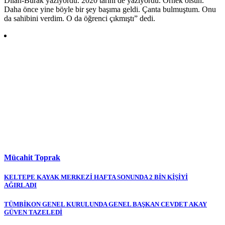
Dilan-Burak yazıyordu. 2020 tarihi de yazıyordu. Örnek olsun.
Daha önce yine böyle bir şey başıma geldi. Çanta bulmuştum. Onu
da sahibini verdim. O da öğrenci çıkmıştı” dedi.
Mücahit Toprak
Yazı
KELTEPE KAYAK MERKEZİ HAFTA SONUNDA 2 BİN KİŞİYİ
AĞIRLADI
gezinmesi
TÜMBİKON GENEL KURULUNDA GENEL BAŞKAN CEVDET AKAY
GÜVEN TAZELEDİ