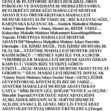
GENÇLİK PLATFORMU KURULDU
İLKBAL ÖREN
PSİKOLOG VE DANIŞMANLIK MERKEZİ
İSTANBUL
BEYLİKDÜZÜ DEREAĞZI MAHALLESİ MUHTAR
ADAYI İLYAS ÖREN
KARŞIYAKA MAHALLESİ
MUHTAR ADAYI ALİM TAKICAK : BİZ KAZANACAĞIZ,
KARŞIYAKA KAZANACAK…
Atatürk Mahallesi Muhtar
Adayı Yılmaz Berber : Amaç, hizmet ise, BİZDE VARIZ…
Kalaycılar Mahalle Muhtarı Muhammet Karadöngel
Murat
Toprak: İSMETPAŞA MAHALLESİ MUHTAR
ADAYIYIM”
Menderes Mahallesi Muhtar Adayı Nurettin
Elieyioğlu : EK İŞİMİZ DEĞİL, TEK İŞİMİZ MUHTARLIK
OLACAK…
ATATÜRK MAHALLESİ MUHTAR ADAYI
RASİM KÖKÇÜ : “ HİZMET AŞKI İLE YOLA ÇIKTIK
“
YİRMİBEŞLER MAHALLESİ MUHTAR ADAYI ÖZKAN
KAHVECİ : VERİN BİZE YETKİYİ, GÖRÜN
ETKİYİ….
ÖZAL MAHALLESİ MUHTAR ADAYI TUNCAY
GÖKMEN: ” ÖZAL MAHALLESİ HİZMETE DOYACAK
“
Güney Köyü Muhtarı Adayı Serdar Onat : GENÇLİĞİME
GÜVENİYORUM. KÖYÜM İÇİN BİZ DE VARIZ…
ATATÜRK MAHALLESİ MUHTAR ADAYI ÖZKAN
ÇAYLI: ” BİRLİKTEN GÜÇ DOĞAR”
YENİCE ve SEÇİM /
Mücahit Toprak
ENVER ÖZGÜ ADAY ADAYLIĞINI
AÇIKLADI
EK BİNANIN ACİL SERVİSİ HİZMETE
AÇILDI
ÇANAKCI, İL GENEL MECLİS ÜYESİ ADAY
ADAYI OLDU
YENTAŞ ORMAN ÜRÜNLERİ A.Ş
Turgut