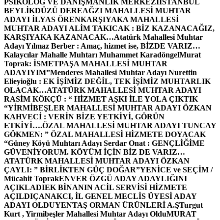
PSİKOLOG VE DANIŞMANLIK MERKEZİ
İSTANBUL
BEYLİKDÜZÜ DEREAĞZI MAHALLESİ MUHTAR
ADAYI İLYAS ÖREN
KARŞIYAKA MAHALLESİ
MUHTAR ADAYI ALİM TAKICAK : BİZ KAZANACAĞIZ,
KARŞIYAKA KAZANACAK…
Atatürk Mahallesi Muhtar
Adayı Yılmaz Berber : Amaç, hizmet ise, BİZDE VARIZ…
Kalaycılar Mahalle Muhtarı Muhammet Karadöngel
Murat
Toprak: İSMETPAŞA MAHALLESİ MUHTAR
ADAYIYIM”
Menderes Mahallesi Muhtar Adayı Nurettin
Elieyioğlu : EK İŞİMİZ DEĞİL, TEK İŞİMİZ MUHTARLIK
OLACAK…
ATATÜRK MAHALLESİ MUHTAR ADAYI
RASİM KÖKÇÜ : “ HİZMET AŞKI İLE YOLA ÇIKTIK
“
YİRMİBEŞLER MAHALLESİ MUHTAR ADAYI ÖZKAN
KAHVECİ : VERİN BİZE YETKİYİ, GÖRÜN
ETKİYİ….
ÖZAL MAHALLESİ MUHTAR ADAYI TUNCAY
GÖKMEN: ” ÖZAL MAHALLESİ HİZMETE DOYACAK
“
Güney Köyü Muhtarı Adayı Serdar Onat : GENÇLİĞİME
GÜVENİYORUM. KÖYÜM İÇİN BİZ DE VARIZ…
ATATÜRK MAHALLESİ MUHTAR ADAYI ÖZKAN
ÇAYLI: ” BİRLİKTEN GÜÇ DOĞAR”
YENİCE ve SEÇİM /
Mücahit Toprak
ENVER ÖZGÜ ADAY ADAYLIĞINI
AÇIKLADI
EK BİNANIN ACİL SERVİSİ HİZMETE
AÇILDI
ÇANAKCI, İL GENEL MECLİS ÜYESİ ADAY
ADAYI OLDU
YENTAŞ ORMAN ÜRÜNLERİ A.Ş
Turgut
Kurt , Yirmibeşler Mahallesi Muhtar Adayı Oldu
MURAT