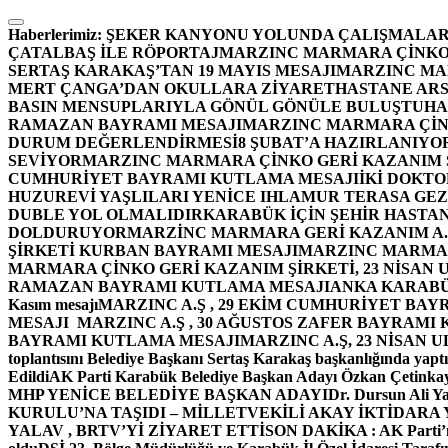
İçeriğe
atla
Haberlerimiz:
ŞEKER KANYONU YOLUNDA ÇALIŞMALAR
ÇATALBAŞ İLE RÖPORTAJ
MARZINC MARMARA ÇİNKO 
SERTAŞ KARAKAŞ’TAN 19 MAYIS MESAJI
MARZINC MAR
MERT ÇANGA’DAN OKULLARA ZİYARET
HASTANE ARS
BASIN MENSUPLARIYLA GÖNÜL GÖNÜLE BULUŞTU
HA
RAMAZAN BAYRAMI MESAJI
MARZINC MARMARA ÇİNK
DURUM DEĞERLENDİRMESİ
8 ŞUBAT’A HAZIRLANIYO
SEVİYOR
MARZINC MARMARA ÇİNKO GERİ KAZANIM Ş
CUMHURİYET BAYRAMI KUTLAMA MESAJI
İKİ DOKT
HUZUREVİ YAŞLILARI YENİCE IHLAMUR TERASA GE
DUBLE YOL OLMALIDIR
KARABÜK İÇİN ŞEHİR HASTAN
DOLDURUYOR
MARZİNC MARMARA GERİ KAZANIM A.Ş
ŞİRKETİ KURBAN BAYRAMI MESAJI
MARZINC MARMARA
MARMARA ÇİNKO GERİ KAZANIM ŞİRKETİ, 23 NİSAN
RAMAZAN BAYRAMI KUTLAMA MESAJI
ANKA KARABÜK 
Kasım mesajı
MARZINC A.Ş , 29 EKİM CUMHURİYET BAY
MESAJI
MARZINC A.Ş , 30 AĞUSTOS ZAFER BAYRAMI
BAYRAMI KUTLAMA MESAJI
MARZINC A.Ş, 23 NİSAN
toplantısını Belediye Başkanı Sertaş Karakaş başkanlığında yaptı
Edildi
AK Parti Karabük Belediye Başkan Adayı Özkan Çetinkay
MHP YENİCE BELEDİYE BAŞKAN ADAYI
Dr. Dursun Ali Y
KURULU’NA TAŞIDI – MİLLETVEKİLİ AKAY İKTİDAR
YALAV , BRTV’Yİ ZİYARET ETTİ
SON DAKİKA : AK Parti’n