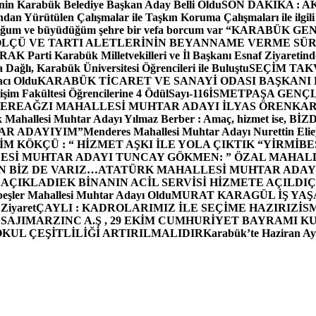
in Karabük Belediye Başkan Aday Belli Oldu
SON DAKİKA : AK P
dan Yürütülen Çalışmalar ile Taşkın Koruma Çalışmaları ile ilgili
uğum ve büyüdüğüm şehre bir vefa borcum var “
KARABÜK GEN
ÖLÇÜ VE TARTI ALETLERİNİN BEYANNAME VERME SÜR
OR
AK Parti Karabük Milletvekilleri ve İl Başkanı Esnaf Ziyaretind
Dağlı, Karabük Üniversitesi Öğrencileri ile Buluştu
SEÇİM TAK
cı Oldu
KARABÜK TİCARET VE SANAYİ ODASI BAŞKANI 
işim Fakültesi Öğrencilerine 4 Ödül
Sayı-116
İSMETPAŞA GENÇ
DEREAĞZI MAHALLESİ MUHTAR ADAYI İLYAS ÖREN
KAR
k Mahallesi Muhtar Adayı Yılmaz Berber : Amaç, hizmet ise, 
TAR ADAYIYIM”
Menderes Mahallesi Muhtar Adayı Nurettin 
 KÖKÇÜ : “ HİZMET AŞKI İLE YOLA ÇIKTIK “
YİRMİBE
ESİ MUHTAR ADAYI TUNCAY GÖKMEN: ” ÖZAL MAHALL
N BİZ DE VARIZ…
ATATÜRK MAHALLESİ MUHTAR ADAYI
 AÇIKLADI
EK BİNANIN ACİL SERVİSİ HİZMETE AÇILDI
Ç
beşler Mahallesi Muhtar Adayı Oldu
MURAT KARAGÜL İŞ YA
 Ziyaret
ÇAYLI : KADROLARIMIZ İLE SEÇİME HAZIRIZ
İS
SAJI
MARZINC A.Ş , 29 EKİM CUMHURİYET BAYRAMI K
OKUL ÇEŞİTLİLİĞİ ARTIRILMALIDIR
Karabük’te Haziran Ayı