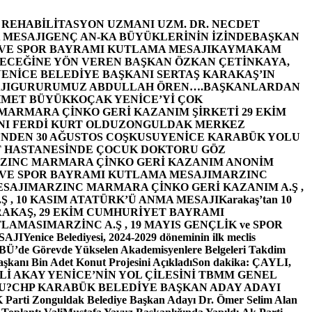
E REHABİLİTASYON UZMANI UZM. DR. NECDET
 MESAJI
GENÇ AN-KA BÜYÜKLERİNİN İZİNDE
BAŞKAN
 VE SPOR BAYRAMI KUTLAMA MESAJI
KAYMAKAM
ECEĞİNE YÖN VEREN BAŞKAN ÖZKAN ÇETİNKAYA,
ENİCE BELEDİYE BAŞKANI SERTAŞ KARAKAŞ’IN
JI
GURURUMUZ ABDULLAH ÖREN….
BAŞKANLARDAN
MET BÜYÜKKOÇAK YENİCE’Yİ ÇOK
MARMARA ÇİNKO GERİ KAZANIM ŞİRKETİ 29 EKİM
I FERDİ KURT OLDU
ZONGULDAK MERKEZ
’NDEN 30 AĞUSTOS COŞKUSU
YENİCE KARABÜK YOLU
 HASTANESİNDE ÇOCUK DOKTORU GÖZ
ZINC MARMARA ÇİNKO GERİ KAZANIM ANONİM
 VE SPOR BAYRAMI KUTLAMA MESAJI
MARZINC
ESAJI
MARZINC MARMARA ÇİNKO GERİ KAZANIM A.Ş ,
Ş , 10 KASIM ATATÜRK’Ü ANMA MESAJI
Karakaş’tan 10
RAKAŞ, 29 EKİM CUMHURİYET BAYRAMI
TLAMASI
MARZİNC A.Ş , 19 MAYIS GENÇLİK ve SPOR
SAJI
Yenice Belediyesi, 2024-2029 döneminin ilk meclis
BÜ’de Görevde Yükselen Akademisyenlere Belgeleri Takdim
şkanı Bin Adet Konut Projesini Açıkladı
Son dakika: ÇAYLI,
İ AKAY YENİCE’NİN YOL ÇİLESİNİ TBMM GENEL
U?
CHP KARABÜK BELEDİYE BAŞKAN ADAY ADAYI
arti Zonguldak Belediye Başkan Adayı Dr. Ömer Selim Alan