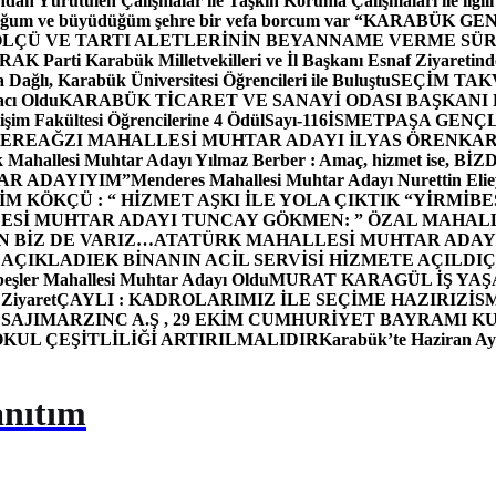
dan Yürütülen Çalışmalar ile Taşkın Koruma Çalışmaları ile ilgili
uğum ve büyüdüğüm şehre bir vefa borcum var “
KARABÜK GEN
ÖLÇÜ VE TARTI ALETLERİNİN BEYANNAME VERME SÜR
OR
AK Parti Karabük Milletvekilleri ve İl Başkanı Esnaf Ziyaretind
Dağlı, Karabük Üniversitesi Öğrencileri ile Buluştu
SEÇİM TAK
cı Oldu
KARABÜK TİCARET VE SANAYİ ODASI BAŞKANI 
işim Fakültesi Öğrencilerine 4 Ödül
Sayı-116
İSMETPAŞA GENÇ
DEREAĞZI MAHALLESİ MUHTAR ADAYI İLYAS ÖREN
KAR
k Mahallesi Muhtar Adayı Yılmaz Berber : Amaç, hizmet ise, 
TAR ADAYIYIM”
Menderes Mahallesi Muhtar Adayı Nurettin 
 KÖKÇÜ : “ HİZMET AŞKI İLE YOLA ÇIKTIK “
YİRMİBE
ESİ MUHTAR ADAYI TUNCAY GÖKMEN: ” ÖZAL MAHALL
N BİZ DE VARIZ…
ATATÜRK MAHALLESİ MUHTAR ADAYI
 AÇIKLADI
EK BİNANIN ACİL SERVİSİ HİZMETE AÇILDI
Ç
beşler Mahallesi Muhtar Adayı Oldu
MURAT KARAGÜL İŞ YA
 Ziyaret
ÇAYLI : KADROLARIMIZ İLE SEÇİME HAZIRIZ
İS
SAJI
MARZINC A.Ş , 29 EKİM CUMHURİYET BAYRAMI K
OKUL ÇEŞİTLİLİĞİ ARTIRILMALIDIR
Karabük’te Haziran Ayı
anıtım