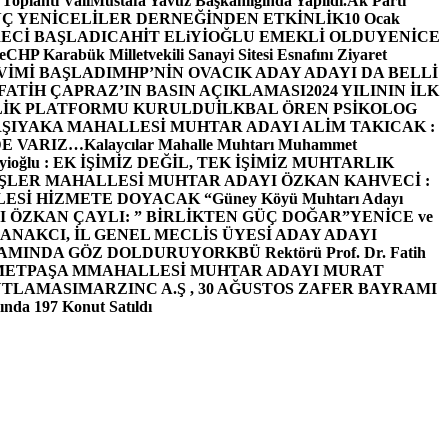
 Toplantı ValiMustafa Yavuz Başkanlığında Yapıldı.
Ak Parti
Ç YENİCELİLER DERNEĞİNDEN ETKİNLİK
10 Ocak
ECİ BAŞLADI
CAHİT ELiYİOĞLU EMEKLİ OLDU
YENİCE
e
CHP Karabük Milletvekili Sanayi Sitesi Esnafını Ziyaret
VİMİ BAŞLADI
MHP’NİN OVACIK ADAY ADAYI DA BELLİ
FATİH ÇAPRAZ’IN BASIN AÇIKLAMASI
2024 YILININ İLK
LİK PLATFORMU KURULDU
İLKBAL ÖREN PSİKOLOG
ŞIYAKA MAHALLESİ MUHTAR ADAYI ALİM TAKICAK :
BİZDE VARIZ…
Kalaycılar Mahalle Muhtarı Muhammet
Elieyioğlu : EK İŞİMİZ DEĞİL, TEK İŞİMİZ MUHTARLIK
ŞLER MAHALLESİ MUHTAR ADAYI ÖZKAN KAHVECİ :
ESİ HİZMETE DOYACAK “
Güney Köyü Muhtarı Adayı
 ÖZKAN ÇAYLI: ” BİRLİKTEN GÜÇ DOĞAR”
YENİCE ve
ANAKCI, İL GENEL MECLİS ÜYESİ ADAY ADAYI
ŞAMINDA GÖZ DOLDURUYOR
KBÜ Rektörü Prof. Dr. Fatih
METPAŞA MMAHALLESİ MUHTAR ADAYI MURAT
UTLAMASI
MARZINC A.Ş , 30 AĞUSTOS ZAFER BAYRAMI
nda 197 Konut Satıldı