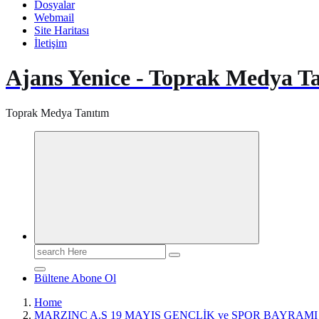
Dosyalar
Webmail
Site Haritası
İletişim
Ajans Yenice - Toprak Medya T
Toprak Medya Tanıtım
Search
for:
Bültene Abone Ol
Home
MARZINC A.Ş 19 MAYIS GENÇLİK ve SPOR BAYRAM