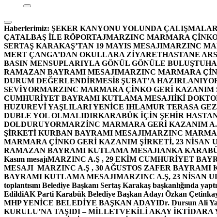
Haberlerimiz:
ŞEKER KANYONU YOLUNDA ÇALIŞMALAR
ÇATALBAŞ İLE RÖPORTAJ
MARZINC MARMARA ÇİNKO 
SERTAŞ KARAKAŞ’TAN 19 MAYIS MESAJI
MARZINC MAR
MERT ÇANGA’DAN OKULLARA ZİYARET
HASTANE ARS
BASIN MENSUPLARIYLA GÖNÜL GÖNÜLE BULUŞTU
HA
RAMAZAN BAYRAMI MESAJI
MARZINC MARMARA ÇİNK
DURUM DEĞERLENDİRMESİ
8 ŞUBAT’A HAZIRLANIYO
SEVİYOR
MARZINC MARMARA ÇİNKO GERİ KAZANIM Ş
CUMHURİYET BAYRAMI KUTLAMA MESAJI
İKİ DOKT
HUZUREVİ YAŞLILARI YENİCE IHLAMUR TERASA GE
DUBLE YOL OLMALIDIR
KARABÜK İÇİN ŞEHİR HASTAN
DOLDURUYOR
MARZİNC MARMARA GERİ KAZANIM A.Ş
ŞİRKETİ KURBAN BAYRAMI MESAJI
MARZINC MARMARA
MARMARA ÇİNKO GERİ KAZANIM ŞİRKETİ, 23 NİSAN
RAMAZAN BAYRAMI KUTLAMA MESAJI
ANKA KARABÜK 
Kasım mesajı
MARZINC A.Ş , 29 EKİM CUMHURİYET BAY
MESAJI
MARZINC A.Ş , 30 AĞUSTOS ZAFER BAYRAMI
BAYRAMI KUTLAMA MESAJI
MARZINC A.Ş, 23 NİSAN
toplantısını Belediye Başkanı Sertaş Karakaş başkanlığında yaptı
Edildi
AK Parti Karabük Belediye Başkan Adayı Özkan Çetinkay
MHP YENİCE BELEDİYE BAŞKAN ADAYI
Dr. Dursun Ali Y
KURULU’NA TAŞIDI – MİLLETVEKİLİ AKAY İKTİDAR