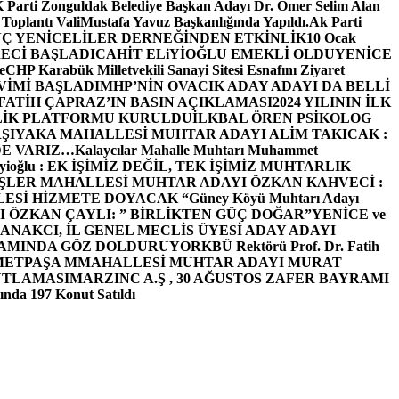
arti Zonguldak Belediye Başkan Adayı Dr. Ömer Selim Alan
 Toplantı ValiMustafa Yavuz Başkanlığında Yapıldı.
Ak Parti
Ç YENİCELİLER DERNEĞİNDEN ETKİNLİK
10 Ocak
ECİ BAŞLADI
CAHİT ELiYİOĞLU EMEKLİ OLDU
YENİCE
e
CHP Karabük Milletvekili Sanayi Sitesi Esnafını Ziyaret
VİMİ BAŞLADI
MHP’NİN OVACIK ADAY ADAYI DA BELLİ
FATİH ÇAPRAZ’IN BASIN AÇIKLAMASI
2024 YILININ İLK
LİK PLATFORMU KURULDU
İLKBAL ÖREN PSİKOLOG
ŞIYAKA MAHALLESİ MUHTAR ADAYI ALİM TAKICAK :
BİZDE VARIZ…
Kalaycılar Mahalle Muhtarı Muhammet
Elieyioğlu : EK İŞİMİZ DEĞİL, TEK İŞİMİZ MUHTARLIK
ŞLER MAHALLESİ MUHTAR ADAYI ÖZKAN KAHVECİ :
ESİ HİZMETE DOYACAK “
Güney Köyü Muhtarı Adayı
 ÖZKAN ÇAYLI: ” BİRLİKTEN GÜÇ DOĞAR”
YENİCE ve
ANAKCI, İL GENEL MECLİS ÜYESİ ADAY ADAYI
ŞAMINDA GÖZ DOLDURUYOR
KBÜ Rektörü Prof. Dr. Fatih
METPAŞA MMAHALLESİ MUHTAR ADAYI MURAT
UTLAMASI
MARZINC A.Ş , 30 AĞUSTOS ZAFER BAYRAMI
nda 197 Konut Satıldı