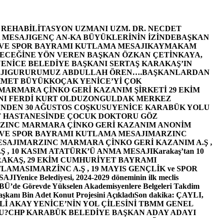
E REHABİLİTASYON UZMANI UZM. DR. NECDET
 MESAJI
GENÇ AN-KA BÜYÜKLERİNİN İZİNDE
BAŞKAN
 VE SPOR BAYRAMI KUTLAMA MESAJI
KAYMAKAM
ECEĞİNE YÖN VEREN BAŞKAN ÖZKAN ÇETİNKAYA,
ENİCE BELEDİYE BAŞKANI SERTAŞ KARAKAŞ’IN
JI
GURURUMUZ ABDULLAH ÖREN….
BAŞKANLARDAN
MET BÜYÜKKOÇAK YENİCE’Yİ ÇOK
MARMARA ÇİNKO GERİ KAZANIM ŞİRKETİ 29 EKİM
I FERDİ KURT OLDU
ZONGULDAK MERKEZ
’NDEN 30 AĞUSTOS COŞKUSU
YENİCE KARABÜK YOLU
 HASTANESİNDE ÇOCUK DOKTORU GÖZ
ZINC MARMARA ÇİNKO GERİ KAZANIM ANONİM
 VE SPOR BAYRAMI KUTLAMA MESAJI
MARZINC
ESAJI
MARZINC MARMARA ÇİNKO GERİ KAZANIM A.Ş ,
Ş , 10 KASIM ATATÜRK’Ü ANMA MESAJI
Karakaş’tan 10
RAKAŞ, 29 EKİM CUMHURİYET BAYRAMI
TLAMASI
MARZİNC A.Ş , 19 MAYIS GENÇLİK ve SPOR
SAJI
Yenice Belediyesi, 2024-2029 döneminin ilk meclis
BÜ’de Görevde Yükselen Akademisyenlere Belgeleri Takdim
şkanı Bin Adet Konut Projesini Açıkladı
Son dakika: ÇAYLI,
İ AKAY YENİCE’NİN YOL ÇİLESİNİ TBMM GENEL
U?
CHP KARABÜK BELEDİYE BAŞKAN ADAY ADAYI