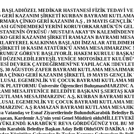
 BAŞLADI
ÖZEL MEDİKAR HASTANESİ FİZİK TEDAVİ V
GERİ KAZANIM ŞİRKETİ KURBAN BAYRAMI KUTLAMA
MARA ÇİNKO GERİ KAZANIM A.Ş , 19 MAYIS GENÇLİK
ASI GÜNDEMDEKİ YERİNİ KORUYOR
KARABÜK’ÜN GEL
STANENİN ÖYKÜSÜ / MUSTAFA AKAY’IN KALEMİNDEN
Y
O GERİ KAZANIM ŞİRKETİ RAMAZAN BAYRAMI MESA
RLAR
YEREL KALKINMA BAŞLADI İMZALAR ATILDI
MEH
İRKETİ 10 KASIM ATATÜRK’Ü ANMA MESAJI
MARZINC 
ORUMUZ GÖREVE BAŞLIYOR.
İL HAKEM KURULU BAŞKAN
Zİ DÜZENLEDİLER
YEŞİL YENİCE MOTOSİKLET KULÜBÜ
ESİ DEVREK ÇAYDEĞİRMENİ’NE YAPILACAK !!
DEVLET
, 30 AĞUSTOS ZAFER BAYRAMI KUTLAMA MESAJI
MAR
 ÇİNKO GERİ KAZANIM ŞİRKETİ, 19 MAYIS GENÇLİK
 ULUSAL EGEMENLİK VE ÇOCUK BAYRAMI KUTLAMA M
PLATFORMU Üniversite Öğrencileri Buluşması
MARZINC A.
RAMI MESAJI
YENİCE BELEDİYE BAŞKANI Ş.SERTAŞ KA
 KUTLAMA MESAJI
MARZINC A.Ş, KURBAN BAYRAMI KU
 ULUSAL EGEMENLİK VE ÇOCUK BAYRAMI KUTLAMA ME
MARZINC A.Ş RAMAZAN BAYRAMI KUTLAMA MESAJI
K
a Vatandaş ve Esnaf Ziyaretlerinde Bulundu
Karabük Belediye Ba
aşacan, Kardemir A.Ş’nin yeni Genel Müdürü oldu
MİLLETVEKİL
A YÜKLENDİ: KARABÜK’E REVA GÖRDÜĞÜNÜZ YOL BU M
in Karabük Belediye Başkan Aday Belli Oldu
SON DAKİKA : AK P