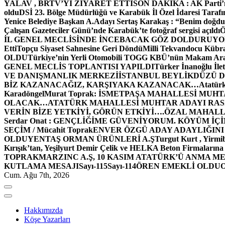
YALAV , BRTV’Yİ ZİYARET ETTİ
SON DAKİKA : AK Parti’n
oldu
DSİ 23. Bölge Müdürlüğü ve Karabük İl Özel İdaresi Tarafın
Yenice Belediye Başkan A.Adayı Sertaş Karakaş : “Benim doğd
Çalışan Gazeteciler Günü’nde Karabük’te fotoğraf sergisi açıldı
İL GENEL MECLİSİNDE İNCEBACAK GÖZ DOLDURUY
Etti
Topçu Siyaset Sahnesine Geri Döndü
Milli Tekvandocu Kübra 
OLDU
Türkiye’nin Yerli Otomobili TOGG KBÜ’nün Makam Ara
GENEL MECLİS TOPLANTISI YAPILDI
Türker İnanoğlu İlet
VE DANIŞMANLIK MERKEZİ
İSTANBUL BEYLİKDÜZÜ 
BİZ KAZANACAĞIZ, KARŞIYAKA KAZANACAK…
Atatür
Karadöngel
Murat Toprak: İSMETPAŞA MAHALLESİ MUH
OLACAK…
ATATÜRK MAHALLESİ MUHTAR ADAYI RASİM
VERİN BİZE YETKİYİ, GÖRÜN ETKİYİ….
ÖZAL MAHALL
Serdar Onat : GENÇLİĞİME GÜVENİYORUM. KÖYÜM İÇİ
SEÇİM / Mücahit Toprak
ENVER ÖZGÜ ADAY ADAYLIĞINI
OLDU
YENTAŞ ORMAN ÜRÜNLERİ A.Ş
Turgut Kurt , Yirmi
Kırışık’tan, Yeşilyurt Demir Çelik ve HELKA Beton Firmalarına
TOPRAK
MARZINC A.Ş, 10 KASIM ATATÜRK’Ü ANMA ME
KUTLAMA MESAJI
Sayı-115
Sayı-114
ÖREN EMEKLİ OLDU
Cum. Ağu 7th, 2026
Hakkımızda
Köşe Yazarları