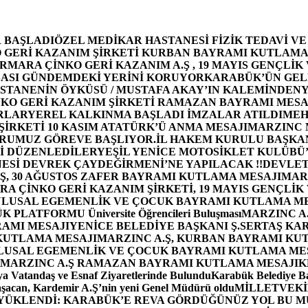
 BAŞLADI
ÖZEL MEDİKAR HASTANESİ FİZİK TEDAVİ V
GERİ KAZANIM ŞİRKETİ KURBAN BAYRAMI KUTLAMA
MARA ÇİNKO GERİ KAZANIM A.Ş , 19 MAYIS GENÇLİK
ASI GÜNDEMDEKİ YERİNİ KORUYOR
KARABÜK’ÜN GEL
STANENİN ÖYKÜSÜ / MUSTAFA AKAY’IN KALEMİNDEN
Y
O GERİ KAZANIM ŞİRKETİ RAMAZAN BAYRAMI MESA
RLAR
YEREL KALKINMA BAŞLADI İMZALAR ATILDI
MEH
İRKETİ 10 KASIM ATATÜRK’Ü ANMA MESAJI
MARZINC 
ORUMUZ GÖREVE BAŞLIYOR.
İL HAKEM KURULU BAŞKAN
Zİ DÜZENLEDİLER
YEŞİL YENİCE MOTOSİKLET KULÜBÜ
ESİ DEVREK ÇAYDEĞİRMENİ’NE YAPILACAK !!
DEVLET
, 30 AĞUSTOS ZAFER BAYRAMI KUTLAMA MESAJI
MAR
 ÇİNKO GERİ KAZANIM ŞİRKETİ, 19 MAYIS GENÇLİK
 ULUSAL EGEMENLİK VE ÇOCUK BAYRAMI KUTLAMA M
PLATFORMU Üniversite Öğrencileri Buluşması
MARZINC A.
RAMI MESAJI
YENİCE BELEDİYE BAŞKANI Ş.SERTAŞ KA
 KUTLAMA MESAJI
MARZINC A.Ş, KURBAN BAYRAMI KU
 ULUSAL EGEMENLİK VE ÇOCUK BAYRAMI KUTLAMA ME
MARZINC A.Ş RAMAZAN BAYRAMI KUTLAMA MESAJI
K
a Vatandaş ve Esnaf Ziyaretlerinde Bulundu
Karabük Belediye Ba
aşacan, Kardemir A.Ş’nin yeni Genel Müdürü oldu
MİLLETVEKİL
A YÜKLENDİ: KARABÜK’E REVA GÖRDÜĞÜNÜZ YOL BU M