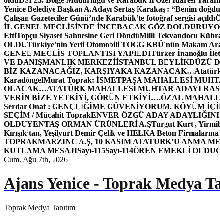
oldu
DSİ 23. Bölge Müdürlüğü ve Karabük İl Özel İdaresi Tarafın
Yenice Belediye Başkan A.Adayı Sertaş Karakaş : “Benim doğd
Çalışan Gazeteciler Günü’nde Karabük’te fotoğraf sergisi açıldı
İL GENEL MECLİSİNDE İNCEBACAK GÖZ DOLDURUY
Etti
Topçu Siyaset Sahnesine Geri Döndü
Milli Tekvandocu Kübra 
OLDU
Türkiye’nin Yerli Otomobili TOGG KBÜ’nün Makam Ara
GENEL MECLİS TOPLANTISI YAPILDI
Türker İnanoğlu İlet
VE DANIŞMANLIK MERKEZİ
İSTANBUL BEYLİKDÜZÜ 
BİZ KAZANACAĞIZ, KARŞIYAKA KAZANACAK…
Atatür
Karadöngel
Murat Toprak: İSMETPAŞA MAHALLESİ MUH
OLACAK…
ATATÜRK MAHALLESİ MUHTAR ADAYI RASİM
VERİN BİZE YETKİYİ, GÖRÜN ETKİYİ….
ÖZAL MAHALL
Serdar Onat : GENÇLİĞİME GÜVENİYORUM. KÖYÜM İÇİ
SEÇİM / Mücahit Toprak
ENVER ÖZGÜ ADAY ADAYLIĞINI
OLDU
YENTAŞ ORMAN ÜRÜNLERİ A.Ş
Turgut Kurt , Yirmi
Kırışık’tan, Yeşilyurt Demir Çelik ve HELKA Beton Firmalarına
TOPRAK
MARZINC A.Ş, 10 KASIM ATATÜRK’Ü ANMA ME
KUTLAMA MESAJI
Sayı-115
Sayı-114
ÖREN EMEKLİ OLDU
Cum. Ağu 7th, 2026
Ajans Yenice - Toprak Medya T
Toprak Medya Tanıtım