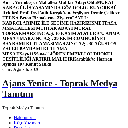
Kurt , Yirmibeşler Mahallesi Muhtar Adayı Oldu
MURAT
KARAGÜL İŞ YAŞAMINDA GÖZ DOLDURUYOR
KBÜ
Rektörü Prof. Dr. Fatih Kırışık’tan, Yeşilyurt Demir Çelik ve
HELKA Beton Firmalarına Ziyaret
ÇAYLI :
KADROLARIMIZ İLE SEÇİME HAZIRIZ
İSMETPAŞA
MMAHALLESİ MUHTAR ADAYI MURAT
TOPRAK
MARZINC A.Ş, 10 KASIM ATATÜRK’Ü ANMA
MESAJI
MARZINC A.Ş , 29 EKİM CUMHURİYET
BAYRAMI KUTLAMASI
MARZINC A.Ş , 30 AĞUSTOS
ZAFER BAYRAMI KUTLAMA
MESAJI
Sayı-115
Sayı-114
ÖREN EMEKLİ OLDU
OKUL
ÇEŞİTLİLİĞİ ARTIRILMALIDIR
Karabük’te Haziran
Ayında 197 Konut Satıldı
Cum. Ağu 7th, 2026
Ajans Yenice - Toprak Medya
Tanıtım
Toprak Medya Tanıtım
Hakkımızda
Köşe Yazarları
Dosyalar