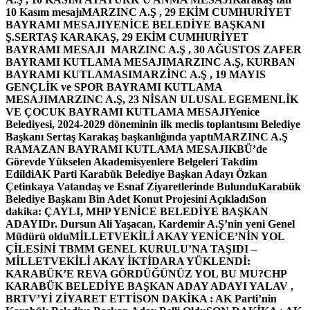
10 Kasım mesajı
MARZINC A.Ş , 29 EKİM CUMHURİYET
BAYRAMI MESAJI
YENİCE BELEDİYE BAŞKANI
Ş.SERTAŞ KARAKAŞ, 29 EKİM CUMHURİYET
BAYRAMI MESAJI
MARZINC A.Ş , 30 AĞUSTOS ZAFER
BAYRAMI KUTLAMA MESAJI
MARZINC A.Ş, KURBAN
BAYRAMI KUTLAMASI
MARZİNC A.Ş , 19 MAYIS
GENÇLİK ve SPOR BAYRAMI KUTLAMA
MESAJI
MARZINC A.Ş, 23 NİSAN ULUSAL EGEMENLİK
VE ÇOCUK BAYRAMI KUTLAMA MESAJI
Yenice
Belediyesi, 2024-2029 döneminin ilk meclis toplantısını Belediye
Başkanı Sertaş Karakaş başkanlığında yaptı
MARZINC A.Ş
RAMAZAN BAYRAMI KUTLAMA MESAJI
KBÜ’de
Görevde Yükselen Akademisyenlere Belgeleri Takdim
Edildi
AK Parti Karabük Belediye Başkan Adayı Özkan
Çetinkaya Vatandaş ve Esnaf Ziyaretlerinde Bulundu
Karabük
Belediye Başkanı Bin Adet Konut Projesini Açıkladı
Son
dakika: ÇAYLI, MHP YENİCE BELEDİYE BAŞKAN
ADAYI
Dr. Dursun Ali Yaşacan, Kardemir A.Ş’nin yeni Genel
Müdürü oldu
MİLLETVEKİLİ AKAY YENİCE’NİN YOL
ÇİLESİNİ TBMM GENEL KURULU’NA TAŞIDI –
MİLLETVEKİLİ AKAY İKTİDARA YÜKLENDİ:
KARABÜK’E REVA GÖRDÜĞÜNÜZ YOL BU MU?
CHP
KARABÜK BELEDİYE BAŞKAN ADAY ADAYI YALAV ,
BRTV’Yİ ZİYARET ETTİ
SON DAKİKA : AK Parti’nin