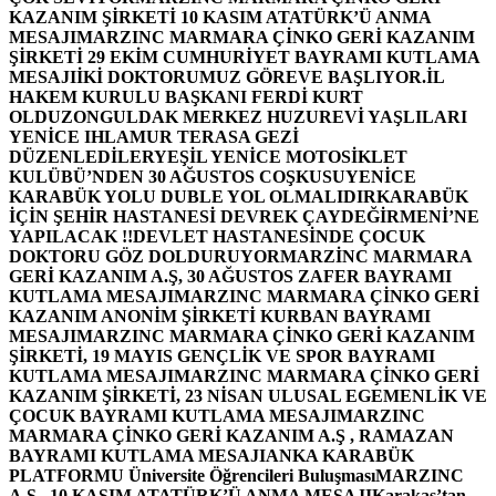
KAZANIM ŞİRKETİ 10 KASIM ATATÜRK’Ü ANMA
MESAJI
MARZINC MARMARA ÇİNKO GERİ KAZANIM
ŞİRKETİ 29 EKİM CUMHURİYET BAYRAMI KUTLAMA
MESAJI
İKİ DOKTORUMUZ GÖREVE BAŞLIYOR.
İL
HAKEM KURULU BAŞKANI FERDİ KURT
OLDU
ZONGULDAK MERKEZ HUZUREVİ YAŞLILARI
YENİCE IHLAMUR TERASA GEZİ
DÜZENLEDİLER
YEŞİL YENİCE MOTOSİKLET
KULÜBÜ’NDEN 30 AĞUSTOS COŞKUSU
YENİCE
KARABÜK YOLU DUBLE YOL OLMALIDIR
KARABÜK
İÇİN ŞEHİR HASTANESİ DEVREK ÇAYDEĞİRMENİ’NE
YAPILACAK !!
DEVLET HASTANESİNDE ÇOCUK
DOKTORU GÖZ DOLDURUYOR
MARZİNC MARMARA
GERİ KAZANIM A.Ş, 30 AĞUSTOS ZAFER BAYRAMI
KUTLAMA MESAJI
MARZINC MARMARA ÇİNKO GERİ
KAZANIM ANONİM ŞİRKETİ KURBAN BAYRAMI
MESAJI
MARZINC MARMARA ÇİNKO GERİ KAZANIM
ŞİRKETİ, 19 MAYIS GENÇLİK VE SPOR BAYRAMI
KUTLAMA MESAJI
MARZINC MARMARA ÇİNKO GERİ
KAZANIM ŞİRKETİ, 23 NİSAN ULUSAL EGEMENLİK VE
ÇOCUK BAYRAMI KUTLAMA MESAJI
MARZINC
MARMARA ÇİNKO GERİ KAZANIM A.Ş , RAMAZAN
BAYRAMI KUTLAMA MESAJI
ANKA KARABÜK
PLATFORMU Üniversite Öğrencileri Buluşması
MARZINC
A.Ş , 10 KASIM ATATÜRK’Ü ANMA MESAJI
Karakaş’tan