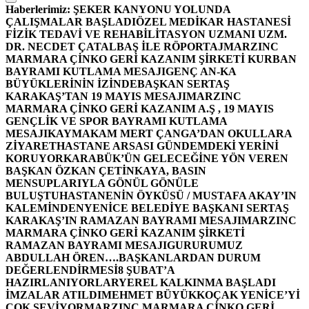
Haberlerimiz:
ŞEKER KANYONU YOLUNDA
ÇALIŞMALAR BAŞLADI
ÖZEL MEDİKAR HASTANESİ
FİZİK TEDAVİ VE REHABİLİTASYON UZMANI UZM.
DR. NECDET ÇATALBAŞ İLE RÖPORTAJ
MARZINC
MARMARA ÇİNKO GERİ KAZANIM ŞİRKETİ KURBAN
BAYRAMI KUTLAMA MESAJI
GENÇ AN-KA
BÜYÜKLERİNİN İZİNDE
BAŞKAN SERTAŞ
KARAKAŞ’TAN 19 MAYIS MESAJI
MARZINC
MARMARA ÇİNKO GERİ KAZANIM A.Ş , 19 MAYIS
GENÇLİK VE SPOR BAYRAMI KUTLAMA
MESAJI
KAYMAKAM MERT ÇANGA’DAN OKULLARA
ZİYARET
HASTANE ARSASI GÜNDEMDEKİ YERİNİ
KORUYOR
KARABÜK’ÜN GELECEĞİNE YÖN VEREN
BAŞKAN ÖZKAN ÇETİNKAYA, BASIN
MENSUPLARIYLA GÖNÜL GÖNÜLE
BULUŞTU
HASTANENİN ÖYKÜSÜ / MUSTAFA AKAY’IN
KALEMİNDEN
YENİCE BELEDİYE BAŞKANI SERTAŞ
KARAKAŞ’IN RAMAZAN BAYRAMI MESAJI
MARZINC
MARMARA ÇİNKO GERİ KAZANIM ŞİRKETİ
RAMAZAN BAYRAMI MESAJI
GURURUMUZ
ABDULLAH ÖREN….
BAŞKANLARDAN DURUM
DEĞERLENDİRMESİ
8 ŞUBAT’A
HAZIRLANIYORLAR
YEREL KALKINMA BAŞLADI
İMZALAR ATILDI
MEHMET BÜYÜKKOÇAK YENİCE’Yİ
ÇOK SEVİYOR
MARZINC MARMARA ÇİNKO GERİ