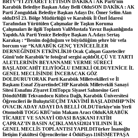
BRTV’Yİ ZİYARET ETTİ
SON DAKİKA : AK Parti’nin
Karabük Belediye Başkan Aday Belli Oldu
SON DAKİKA : AK
Parti Zonguldak Belediye Başkan Adayı Dr. Ömer Selim Alan
oldu
DSİ 23. Bölge Müdürlüğü ve Karabük İl Özel İdaresi
Tarafından Yürütülen Çalışmalar ile Taşkın Koruma
Çalışmaları ile ilgili Toplantı ValiMustafa Yavuz Başkanlığında
Yapıldı.
Ak Parti Yenice Belediye Başkan A.Adayı Sertaş
Karakaş : “Benim doğduğum ve büyüdüğüm şehre bir vefa
borcum var “
KARABÜK GENÇ YENİCELİLER
DERNEĞİNDEN ETKİNLİK
10 Ocak Çalışan Gazeteciler
Günü’nde Karabük’te fotoğraf sergisi açıldı
ÖLÇÜ VE TARTI
ALETLERİNİN BEYANNAME VERME SÜRECİ
BAŞLADI
CAHİT ELiYİOĞLU EMEKLİ OLDU
YENİCE İL
GENEL MECLİSİNDE İNCEBACAK GÖZ
DOLDURUYOR
AK Parti Karabük Milletvekilleri ve İl
Başkanı Esnaf Ziyaretinde
CHP Karabük Milletvekili Sanayi
Sitesi Esnafını Ziyaret Etti
Topçu Siyaset Sahnesine Geri
Döndü
Milli Tekvandocu Kübra Dağlı, Karabük Üniversitesi
Öğrencileri ile Buluştu
SEÇİM TAKVİMİ BAŞLADI
MHP’NİN
OVACIK ADAY ADAYI DA BELLİ OLDU
Türkiye’nin Yerli
Otomobili TOGG KBÜ’nün Makam Aracı Oldu
KARABÜK
TİCARET VE SANAYİ ODASI BAŞKANI FATİH
ÇAPRAZ’IN BASIN AÇIKLAMASI
2024 YILININ İLK
GENEL MECLİS TOPLANTISI YAPILDI
Türker İnanoğlu
İletişim Fakültesi Öğrencilerine 4 Ödül
Sayı-116
İSMETPAŞA