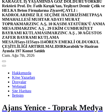
KARAGÜL İŞ YAŞAMINDA GÖZ DOLDURUYOR
KBÜ
Rektörü Prof. Dr. Fatih Kırışık’tan, Yeşilyurt Demir Çelik ve
HELKA Beton Firmalarına Ziyaret
ÇAYLI :
KADROLARIMIZ İLE SEÇİME HAZIRIZ
İSMETPAŞA
MMAHALLESİ MUHTAR ADAYI MURAT
TOPRAK
MARZINC A.Ş, 10 KASIM ATATÜRK’Ü ANMA
MESAJI
MARZINC A.Ş , 29 EKİM CUMHURİYET
BAYRAMI KUTLAMASI
MARZINC A.Ş , 30 AĞUSTOS
ZAFER BAYRAMI KUTLAMA
MESAJI
Sayı-115
Sayı-114
ÖREN EMEKLİ OLDU
OKUL
ÇEŞİTLİLİĞİ ARTIRILMALIDIR
Karabük’te Haziran
Ayında 197 Konut Satıldı
Cum. Ağu 7th, 2026
Hakkımızda
Köşe Yazarları
Dosyalar
Webmail
Site Haritası
İletişim
Ajans Yenice - Toprak Medya