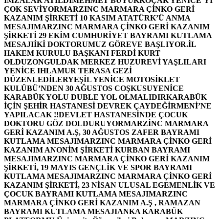
İMZALAR ATILDI
MEHMET BÜYÜKKOÇAK YENİCE’Yİ
ÇOK SEVİYOR
MARZINC MARMARA ÇİNKO GERİ
KAZANIM ŞİRKETİ 10 KASIM ATATÜRK’Ü ANMA
MESAJI
MARZINC MARMARA ÇİNKO GERİ KAZANIM
ŞİRKETİ 29 EKİM CUMHURİYET BAYRAMI KUTLAMA
MESAJI
İKİ DOKTORUMUZ GÖREVE BAŞLIYOR.
İL
HAKEM KURULU BAŞKANI FERDİ KURT
OLDU
ZONGULDAK MERKEZ HUZUREVİ YAŞLILARI
YENİCE IHLAMUR TERASA GEZİ
DÜZENLEDİLER
YEŞİL YENİCE MOTOSİKLET
KULÜBÜ’NDEN 30 AĞUSTOS COŞKUSU
YENİCE
KARABÜK YOLU DUBLE YOL OLMALIDIR
KARABÜK
İÇİN ŞEHİR HASTANESİ DEVREK ÇAYDEĞİRMENİ’NE
YAPILACAK !!
DEVLET HASTANESİNDE ÇOCUK
DOKTORU GÖZ DOLDURUYOR
MARZİNC MARMARA
GERİ KAZANIM A.Ş, 30 AĞUSTOS ZAFER BAYRAMI
KUTLAMA MESAJI
MARZINC MARMARA ÇİNKO GERİ
KAZANIM ANONİM ŞİRKETİ KURBAN BAYRAMI
MESAJI
MARZINC MARMARA ÇİNKO GERİ KAZANIM
ŞİRKETİ, 19 MAYIS GENÇLİK VE SPOR BAYRAMI
KUTLAMA MESAJI
MARZINC MARMARA ÇİNKO GERİ
KAZANIM ŞİRKETİ, 23 NİSAN ULUSAL EGEMENLİK VE
ÇOCUK BAYRAMI KUTLAMA MESAJI
MARZINC
MARMARA ÇİNKO GERİ KAZANIM A.Ş , RAMAZAN
BAYRAMI KUTLAMA MESAJI
ANKA KARABÜK