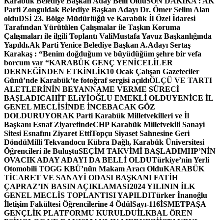
Karabük Belediye Başkan Aday Belli Oldu
SON DAKİKA : AK
Parti Zonguldak Belediye Başkan Adayı Dr. Ömer Selim Alan
oldu
DSİ 23. Bölge Müdürlüğü ve Karabük İl Özel İdaresi
Tarafından Yürütülen Çalışmalar ile Taşkın Koruma
Çalışmaları ile ilgili Toplantı ValiMustafa Yavuz Başkanlığında
Yapıldı.
Ak Parti Yenice Belediye Başkan A.Adayı Sertaş
Karakaş : “Benim doğduğum ve büyüdüğüm şehre bir vefa
borcum var “
KARABÜK GENÇ YENİCELİLER
DERNEĞİNDEN ETKİNLİK
10 Ocak Çalışan Gazeteciler
Günü’nde Karabük’te fotoğraf sergisi açıldı
ÖLÇÜ VE TARTI
ALETLERİNİN BEYANNAME VERME SÜRECİ
BAŞLADI
CAHİT ELiYİOĞLU EMEKLİ OLDU
YENİCE İL
GENEL MECLİSİNDE İNCEBACAK GÖZ
DOLDURUYOR
AK Parti Karabük Milletvekilleri ve İl
Başkanı Esnaf Ziyaretinde
CHP Karabük Milletvekili Sanayi
Sitesi Esnafını Ziyaret Etti
Topçu Siyaset Sahnesine Geri
Döndü
Milli Tekvandocu Kübra Dağlı, Karabük Üniversitesi
Öğrencileri ile Buluştu
SEÇİM TAKVİMİ BAŞLADI
MHP’NİN
OVACIK ADAY ADAYI DA BELLİ OLDU
Türkiye’nin Yerli
Otomobili TOGG KBÜ’nün Makam Aracı Oldu
KARABÜK
TİCARET VE SANAYİ ODASI BAŞKANI FATİH
ÇAPRAZ’IN BASIN AÇIKLAMASI
2024 YILININ İLK
GENEL MECLİS TOPLANTISI YAPILDI
Türker İnanoğlu
İletişim Fakültesi Öğrencilerine 4 Ödül
Sayı-116
İSMETPAŞA
GENÇLİK PLATFORMU KURULDU
İLKBAL ÖREN