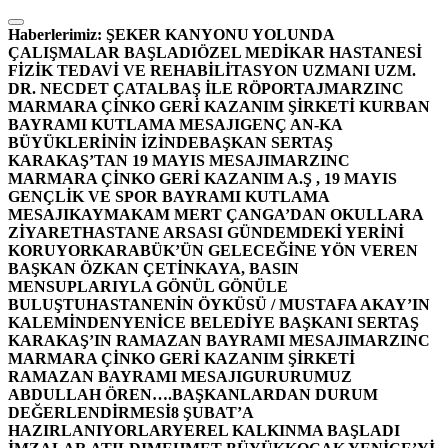
İçeriğe
atla
Haberlerimiz:
ŞEKER KANYONU YOLUNDA
ÇALIŞMALAR BAŞLADI
ÖZEL MEDİKAR HASTANESİ
FİZİK TEDAVİ VE REHABİLİTASYON UZMANI UZM.
DR. NECDET ÇATALBAŞ İLE RÖPORTAJ
MARZINC
MARMARA ÇİNKO GERİ KAZANIM ŞİRKETİ KURBAN
BAYRAMI KUTLAMA MESAJI
GENÇ AN-KA
BÜYÜKLERİNİN İZİNDE
BAŞKAN SERTAŞ
KARAKAŞ’TAN 19 MAYIS MESAJI
MARZINC
MARMARA ÇİNKO GERİ KAZANIM A.Ş , 19 MAYIS
GENÇLİK VE SPOR BAYRAMI KUTLAMA
MESAJI
KAYMAKAM MERT ÇANGA’DAN OKULLARA
ZİYARET
HASTANE ARSASI GÜNDEMDEKİ YERİNİ
KORUYOR
KARABÜK’ÜN GELECEĞİNE YÖN VEREN
BAŞKAN ÖZKAN ÇETİNKAYA, BASIN
MENSUPLARIYLA GÖNÜL GÖNÜLE
BULUŞTU
HASTANENİN ÖYKÜSÜ / MUSTAFA AKAY’IN
KALEMİNDEN
YENİCE BELEDİYE BAŞKANI SERTAŞ
KARAKAŞ’IN RAMAZAN BAYRAMI MESAJI
MARZINC
MARMARA ÇİNKO GERİ KAZANIM ŞİRKETİ
RAMAZAN BAYRAMI MESAJI
GURURUMUZ
ABDULLAH ÖREN….
BAŞKANLARDAN DURUM
DEĞERLENDİRMESİ
8 ŞUBAT’A
HAZIRLANIYORLAR
YEREL KALKINMA BAŞLADI