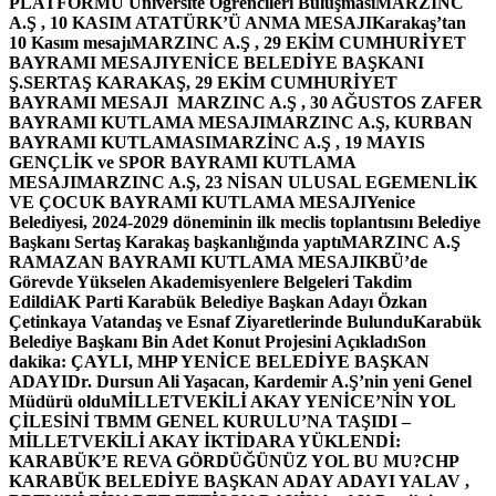
PLATFORMU Üniversite Öğrencileri Buluşması
MARZINC
A.Ş , 10 KASIM ATATÜRK’Ü ANMA MESAJI
Karakaş’tan
10 Kasım mesajı
MARZINC A.Ş , 29 EKİM CUMHURİYET
BAYRAMI MESAJI
YENİCE BELEDİYE BAŞKANI
Ş.SERTAŞ KARAKAŞ, 29 EKİM CUMHURİYET
BAYRAMI MESAJI
MARZINC A.Ş , 30 AĞUSTOS ZAFER
BAYRAMI KUTLAMA MESAJI
MARZINC A.Ş, KURBAN
BAYRAMI KUTLAMASI
MARZİNC A.Ş , 19 MAYIS
GENÇLİK ve SPOR BAYRAMI KUTLAMA
MESAJI
MARZINC A.Ş, 23 NİSAN ULUSAL EGEMENLİK
VE ÇOCUK BAYRAMI KUTLAMA MESAJI
Yenice
Belediyesi, 2024-2029 döneminin ilk meclis toplantısını Belediye
Başkanı Sertaş Karakaş başkanlığında yaptı
MARZINC A.Ş
RAMAZAN BAYRAMI KUTLAMA MESAJI
KBÜ’de
Görevde Yükselen Akademisyenlere Belgeleri Takdim
Edildi
AK Parti Karabük Belediye Başkan Adayı Özkan
Çetinkaya Vatandaş ve Esnaf Ziyaretlerinde Bulundu
Karabük
Belediye Başkanı Bin Adet Konut Projesini Açıkladı
Son
dakika: ÇAYLI, MHP YENİCE BELEDİYE BAŞKAN
ADAYI
Dr. Dursun Ali Yaşacan, Kardemir A.Ş’nin yeni Genel
Müdürü oldu
MİLLETVEKİLİ AKAY YENİCE’NİN YOL
ÇİLESİNİ TBMM GENEL KURULU’NA TAŞIDI –
MİLLETVEKİLİ AKAY İKTİDARA YÜKLENDİ:
KARABÜK’E REVA GÖRDÜĞÜNÜZ YOL BU MU?
CHP
KARABÜK BELEDİYE BAŞKAN ADAY ADAYI YALAV ,