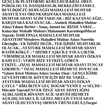
GENÇLİK PLATFORMU KURULDU
İLKBAL ÖREN
PSİKOLOG VE DANIŞMANLIK MERKEZİ
İSTANBUL
BEYLİKDÜZÜ DEREAĞZI MAHALLESİ MUHTAR
ADAYI İLYAS ÖREN
KARŞIYAKA MAHALLESİ
MUHTAR ADAYI ALİM TAKICAK : BİZ KAZANACAĞIZ,
KARŞIYAKA KAZANACAK…
Atatürk Mahallesi Muhtar
Adayı Yılmaz Berber : Amaç, hizmet ise, BİZDE VARIZ…
Kalaycılar Mahalle Muhtarı Muhammet Karadöngel
Murat
Toprak: İSMETPAŞA MAHALLESİ MUHTAR
ADAYIYIM”
Menderes Mahallesi Muhtar Adayı Nurettin
Elieyioğlu : EK İŞİMİZ DEĞİL, TEK İŞİMİZ MUHTARLIK
OLACAK…
ATATÜRK MAHALLESİ MUHTAR ADAYI
RASİM KÖKÇÜ : “ HİZMET AŞKI İLE YOLA ÇIKTIK
“
YİRMİBEŞLER MAHALLESİ MUHTAR ADAYI ÖZKAN
KAHVECİ : VERİN BİZE YETKİYİ, GÖRÜN
ETKİYİ….
ÖZAL MAHALLESİ MUHTAR ADAYI TUNCAY
GÖKMEN: ” ÖZAL MAHALLESİ HİZMETE DOYACAK
“
Güney Köyü Muhtarı Adayı Serdar Onat : GENÇLİĞİME
GÜVENİYORUM. KÖYÜM İÇİN BİZ DE VARIZ…
ATATÜRK MAHALLESİ MUHTAR ADAYI ÖZKAN
ÇAYLI: ” BİRLİKTEN GÜÇ DOĞAR”
YENİCE ve SEÇİM /
Mücahit Toprak
ENVER ÖZGÜ ADAY ADAYLIĞINI
AÇIKLADI
EK BİNANIN ACİL SERVİSİ HİZMETE
AÇILDI
ÇANAKCI, İL GENEL MECLİS ÜYESİ ADAY
ADAYI OLDU
YENTAŞ ORMAN ÜRÜNLERİ A.Ş
Turgut