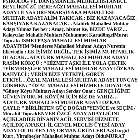
PSİKOLOG VE DANIŞMANLIK MERKEZİ
İSTANBUL
BEYLİKDÜZÜ DEREAĞZI MAHALLESİ MUHTAR
ADAYI İLYAS ÖREN
KARŞIYAKA MAHALLESİ
MUHTAR ADAYI ALİM TAKICAK : BİZ KAZANACAĞIZ,
KARŞIYAKA KAZANACAK…
Atatürk Mahallesi Muhtar
Adayı Yılmaz Berber : Amaç, hizmet ise, BİZDE VARIZ…
Kalaycılar Mahalle Muhtarı Muhammet Karadöngel
Murat
Toprak: İSMETPAŞA MAHALLESİ MUHTAR
ADAYIYIM”
Menderes Mahallesi Muhtar Adayı Nurettin
Elieyioğlu : EK İŞİMİZ DEĞİL, TEK İŞİMİZ MUHTARLIK
OLACAK…
ATATÜRK MAHALLESİ MUHTAR ADAYI
RASİM KÖKÇÜ : “ HİZMET AŞKI İLE YOLA ÇIKTIK
“
YİRMİBEŞLER MAHALLESİ MUHTAR ADAYI ÖZKAN
KAHVECİ : VERİN BİZE YETKİYİ, GÖRÜN
ETKİYİ….
ÖZAL MAHALLESİ MUHTAR ADAYI TUNCAY
GÖKMEN: ” ÖZAL MAHALLESİ HİZMETE DOYACAK
“
Güney Köyü Muhtarı Adayı Serdar Onat : GENÇLİĞİME
GÜVENİYORUM. KÖYÜM İÇİN BİZ DE VARIZ…
ATATÜRK MAHALLESİ MUHTAR ADAYI ÖZKAN
ÇAYLI: ” BİRLİKTEN GÜÇ DOĞAR”
YENİCE ve SEÇİM /
Mücahit Toprak
ENVER ÖZGÜ ADAY ADAYLIĞINI
AÇIKLADI
EK BİNANIN ACİL SERVİSİ HİZMETE
AÇILDI
ÇANAKCI, İL GENEL MECLİS ÜYESİ ADAY
ADAYI OLDU
YENTAŞ ORMAN ÜRÜNLERİ A.Ş
Turgut
Kurt , Yirmibeşler Mahallesi Muhtar Adayı Oldu
MURAT