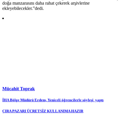
doğa manzarasını daha rahat çekerek arşivlerine
ekleyebilecekler.”dedi.
Mücahit Toprak
Yazı
İHA Bölge Müdürü Erdem, Yeniceli öğrencilerle söyleşi yaptı
gezinmesi
ÇIRA PAZARI ÜCRETSİZ KULLANIMA HAZIR