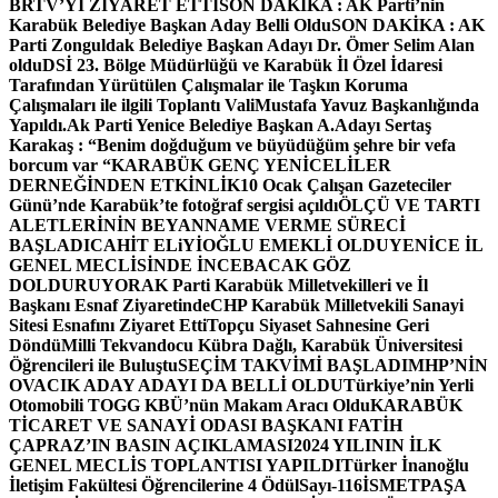
BRTV’Yİ ZİYARET ETTİ
SON DAKİKA : AK Parti’nin
Karabük Belediye Başkan Aday Belli Oldu
SON DAKİKA : AK
Parti Zonguldak Belediye Başkan Adayı Dr. Ömer Selim Alan
oldu
DSİ 23. Bölge Müdürlüğü ve Karabük İl Özel İdaresi
Tarafından Yürütülen Çalışmalar ile Taşkın Koruma
Çalışmaları ile ilgili Toplantı ValiMustafa Yavuz Başkanlığında
Yapıldı.
Ak Parti Yenice Belediye Başkan A.Adayı Sertaş
Karakaş : “Benim doğduğum ve büyüdüğüm şehre bir vefa
borcum var “
KARABÜK GENÇ YENİCELİLER
DERNEĞİNDEN ETKİNLİK
10 Ocak Çalışan Gazeteciler
Günü’nde Karabük’te fotoğraf sergisi açıldı
ÖLÇÜ VE TARTI
ALETLERİNİN BEYANNAME VERME SÜRECİ
BAŞLADI
CAHİT ELiYİOĞLU EMEKLİ OLDU
YENİCE İL
GENEL MECLİSİNDE İNCEBACAK GÖZ
DOLDURUYOR
AK Parti Karabük Milletvekilleri ve İl
Başkanı Esnaf Ziyaretinde
CHP Karabük Milletvekili Sanayi
Sitesi Esnafını Ziyaret Etti
Topçu Siyaset Sahnesine Geri
Döndü
Milli Tekvandocu Kübra Dağlı, Karabük Üniversitesi
Öğrencileri ile Buluştu
SEÇİM TAKVİMİ BAŞLADI
MHP’NİN
OVACIK ADAY ADAYI DA BELLİ OLDU
Türkiye’nin Yerli
Otomobili TOGG KBÜ’nün Makam Aracı Oldu
KARABÜK
TİCARET VE SANAYİ ODASI BAŞKANI FATİH
ÇAPRAZ’IN BASIN AÇIKLAMASI
2024 YILININ İLK
GENEL MECLİS TOPLANTISI YAPILDI
Türker İnanoğlu
İletişim Fakültesi Öğrencilerine 4 Ödül
Sayı-116
İSMETPAŞA