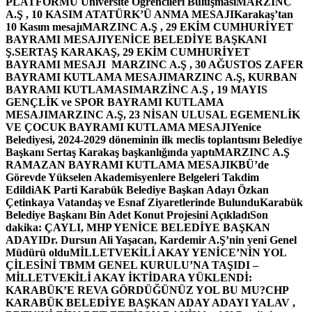
PLATFORMU Üniversite Öğrencileri Buluşması
MARZINC
A.Ş , 10 KASIM ATATÜRK’Ü ANMA MESAJI
Karakaş’tan
10 Kasım mesajı
MARZINC A.Ş , 29 EKİM CUMHURİYET
BAYRAMI MESAJI
YENİCE BELEDİYE BAŞKANI
Ş.SERTAŞ KARAKAŞ, 29 EKİM CUMHURİYET
BAYRAMI MESAJI
MARZINC A.Ş , 30 AĞUSTOS ZAFER
BAYRAMI KUTLAMA MESAJI
MARZINC A.Ş, KURBAN
BAYRAMI KUTLAMASI
MARZİNC A.Ş , 19 MAYIS
GENÇLİK ve SPOR BAYRAMI KUTLAMA
MESAJI
MARZINC A.Ş, 23 NİSAN ULUSAL EGEMENLİK
VE ÇOCUK BAYRAMI KUTLAMA MESAJI
Yenice
Belediyesi, 2024-2029 döneminin ilk meclis toplantısını Belediye
Başkanı Sertaş Karakaş başkanlığında yaptı
MARZINC A.Ş
RAMAZAN BAYRAMI KUTLAMA MESAJI
KBÜ’de
Görevde Yükselen Akademisyenlere Belgeleri Takdim
Edildi
AK Parti Karabük Belediye Başkan Adayı Özkan
Çetinkaya Vatandaş ve Esnaf Ziyaretlerinde Bulundu
Karabük
Belediye Başkanı Bin Adet Konut Projesini Açıkladı
Son
dakika: ÇAYLI, MHP YENİCE BELEDİYE BAŞKAN
ADAYI
Dr. Dursun Ali Yaşacan, Kardemir A.Ş’nin yeni Genel
Müdürü oldu
MİLLETVEKİLİ AKAY YENİCE’NİN YOL
ÇİLESİNİ TBMM GENEL KURULU’NA TAŞIDI –
MİLLETVEKİLİ AKAY İKTİDARA YÜKLENDİ:
KARABÜK’E REVA GÖRDÜĞÜNÜZ YOL BU MU?
CHP
KARABÜK BELEDİYE BAŞKAN ADAY ADAYI YALAV ,