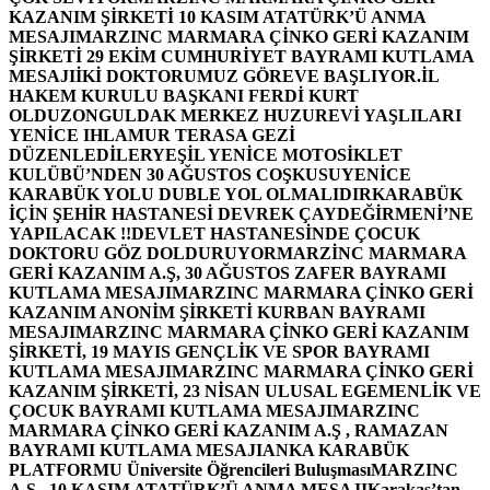
KAZANIM ŞİRKETİ 10 KASIM ATATÜRK’Ü ANMA
MESAJI
MARZINC MARMARA ÇİNKO GERİ KAZANIM
ŞİRKETİ 29 EKİM CUMHURİYET BAYRAMI KUTLAMA
MESAJI
İKİ DOKTORUMUZ GÖREVE BAŞLIYOR.
İL
HAKEM KURULU BAŞKANI FERDİ KURT
OLDU
ZONGULDAK MERKEZ HUZUREVİ YAŞLILARI
YENİCE IHLAMUR TERASA GEZİ
DÜZENLEDİLER
YEŞİL YENİCE MOTOSİKLET
KULÜBÜ’NDEN 30 AĞUSTOS COŞKUSU
YENİCE
KARABÜK YOLU DUBLE YOL OLMALIDIR
KARABÜK
İÇİN ŞEHİR HASTANESİ DEVREK ÇAYDEĞİRMENİ’NE
YAPILACAK !!
DEVLET HASTANESİNDE ÇOCUK
DOKTORU GÖZ DOLDURUYOR
MARZİNC MARMARA
GERİ KAZANIM A.Ş, 30 AĞUSTOS ZAFER BAYRAMI
KUTLAMA MESAJI
MARZINC MARMARA ÇİNKO GERİ
KAZANIM ANONİM ŞİRKETİ KURBAN BAYRAMI
MESAJI
MARZINC MARMARA ÇİNKO GERİ KAZANIM
ŞİRKETİ, 19 MAYIS GENÇLİK VE SPOR BAYRAMI
KUTLAMA MESAJI
MARZINC MARMARA ÇİNKO GERİ
KAZANIM ŞİRKETİ, 23 NİSAN ULUSAL EGEMENLİK VE
ÇOCUK BAYRAMI KUTLAMA MESAJI
MARZINC
MARMARA ÇİNKO GERİ KAZANIM A.Ş , RAMAZAN
BAYRAMI KUTLAMA MESAJI
ANKA KARABÜK
PLATFORMU Üniversite Öğrencileri Buluşması
MARZINC
A.Ş , 10 KASIM ATATÜRK’Ü ANMA MESAJI
Karakaş’tan