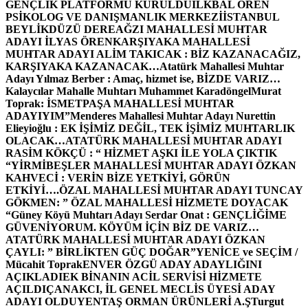
GENÇLİK PLATFORMU KURULDU
İLKBAL ÖREN
PSİKOLOG VE DANIŞMANLIK MERKEZİ
İSTANBUL
BEYLİKDÜZÜ DEREAĞZI MAHALLESİ MUHTAR
ADAYI İLYAS ÖREN
KARŞIYAKA MAHALLESİ
MUHTAR ADAYI ALİM TAKICAK : BİZ KAZANACAĞIZ,
KARŞIYAKA KAZANACAK…
Atatürk Mahallesi Muhtar
Adayı Yılmaz Berber : Amaç, hizmet ise, BİZDE VARIZ…
Kalaycılar Mahalle Muhtarı Muhammet Karadöngel
Murat
Toprak: İSMETPAŞA MAHALLESİ MUHTAR
ADAYIYIM”
Menderes Mahallesi Muhtar Adayı Nurettin
Elieyioğlu : EK İŞİMİZ DEĞİL, TEK İŞİMİZ MUHTARLIK
OLACAK…
ATATÜRK MAHALLESİ MUHTAR ADAYI
RASİM KÖKÇÜ : “ HİZMET AŞKI İLE YOLA ÇIKTIK
“
YİRMİBEŞLER MAHALLESİ MUHTAR ADAYI ÖZKAN
KAHVECİ : VERİN BİZE YETKİYİ, GÖRÜN
ETKİYİ….
ÖZAL MAHALLESİ MUHTAR ADAYI TUNCAY
GÖKMEN: ” ÖZAL MAHALLESİ HİZMETE DOYACAK
“
Güney Köyü Muhtarı Adayı Serdar Onat : GENÇLİĞİME
GÜVENİYORUM. KÖYÜM İÇİN BİZ DE VARIZ…
ATATÜRK MAHALLESİ MUHTAR ADAYI ÖZKAN
ÇAYLI: ” BİRLİKTEN GÜÇ DOĞAR”
YENİCE ve SEÇİM /
Mücahit Toprak
ENVER ÖZGÜ ADAY ADAYLIĞINI
AÇIKLADI
EK BİNANIN ACİL SERVİSİ HİZMETE
AÇILDI
ÇANAKCI, İL GENEL MECLİS ÜYESİ ADAY
ADAYI OLDU
YENTAŞ ORMAN ÜRÜNLERİ A.Ş
Turgut