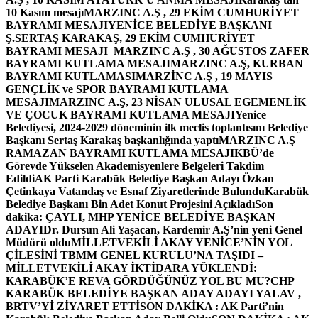
10 Kasım mesajı
MARZINC A.Ş , 29 EKİM CUMHURİYET
BAYRAMI MESAJI
YENİCE BELEDİYE BAŞKANI
Ş.SERTAŞ KARAKAŞ, 29 EKİM CUMHURİYET
BAYRAMI MESAJI
MARZINC A.Ş , 30 AĞUSTOS ZAFER
BAYRAMI KUTLAMA MESAJI
MARZINC A.Ş, KURBAN
BAYRAMI KUTLAMASI
MARZİNC A.Ş , 19 MAYIS
GENÇLİK ve SPOR BAYRAMI KUTLAMA
MESAJI
MARZINC A.Ş, 23 NİSAN ULUSAL EGEMENLİK
VE ÇOCUK BAYRAMI KUTLAMA MESAJI
Yenice
Belediyesi, 2024-2029 döneminin ilk meclis toplantısını Belediye
Başkanı Sertaş Karakaş başkanlığında yaptı
MARZINC A.Ş
RAMAZAN BAYRAMI KUTLAMA MESAJI
KBÜ’de
Görevde Yükselen Akademisyenlere Belgeleri Takdim
Edildi
AK Parti Karabük Belediye Başkan Adayı Özkan
Çetinkaya Vatandaş ve Esnaf Ziyaretlerinde Bulundu
Karabük
Belediye Başkanı Bin Adet Konut Projesini Açıkladı
Son
dakika: ÇAYLI, MHP YENİCE BELEDİYE BAŞKAN
ADAYI
Dr. Dursun Ali Yaşacan, Kardemir A.Ş’nin yeni Genel
Müdürü oldu
MİLLETVEKİLİ AKAY YENİCE’NİN YOL
ÇİLESİNİ TBMM GENEL KURULU’NA TAŞIDI –
MİLLETVEKİLİ AKAY İKTİDARA YÜKLENDİ:
KARABÜK’E REVA GÖRDÜĞÜNÜZ YOL BU MU?
CHP
KARABÜK BELEDİYE BAŞKAN ADAY ADAYI YALAV ,
BRTV’Yİ ZİYARET ETTİ
SON DAKİKA : AK Parti’nin