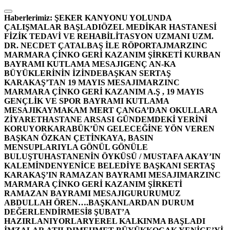
İçeriğe
atla
Haberlerimiz:
ŞEKER KANYONU YOLUNDA
ÇALIŞMALAR BAŞLADI
ÖZEL MEDİKAR HASTANESİ
FİZİK TEDAVİ VE REHABİLİTASYON UZMANI UZM.
DR. NECDET ÇATALBAŞ İLE RÖPORTAJ
MARZINC
MARMARA ÇİNKO GERİ KAZANIM ŞİRKETİ KURBAN
BAYRAMI KUTLAMA MESAJI
GENÇ AN-KA
BÜYÜKLERİNİN İZİNDE
BAŞKAN SERTAŞ
KARAKAŞ’TAN 19 MAYIS MESAJI
MARZINC
MARMARA ÇİNKO GERİ KAZANIM A.Ş , 19 MAYIS
GENÇLİK VE SPOR BAYRAMI KUTLAMA
MESAJI
KAYMAKAM MERT ÇANGA’DAN OKULLARA
ZİYARET
HASTANE ARSASI GÜNDEMDEKİ YERİNİ
KORUYOR
KARABÜK’ÜN GELECEĞİNE YÖN VEREN
BAŞKAN ÖZKAN ÇETİNKAYA, BASIN
MENSUPLARIYLA GÖNÜL GÖNÜLE
BULUŞTU
HASTANENİN ÖYKÜSÜ / MUSTAFA AKAY’IN
KALEMİNDEN
YENİCE BELEDİYE BAŞKANI SERTAŞ
KARAKAŞ’IN RAMAZAN BAYRAMI MESAJI
MARZINC
MARMARA ÇİNKO GERİ KAZANIM ŞİRKETİ
RAMAZAN BAYRAMI MESAJI
GURURUMUZ
ABDULLAH ÖREN….
BAŞKANLARDAN DURUM
DEĞERLENDİRMESİ
8 ŞUBAT’A
HAZIRLANIYORLAR
YEREL KALKINMA BAŞLADI