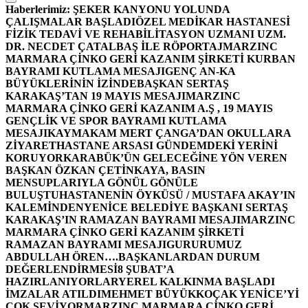
Haberlerimiz:
ŞEKER KANYONU YOLUNDA
ÇALIŞMALAR BAŞLADI
ÖZEL MEDİKAR HASTANESİ
FİZİK TEDAVİ VE REHABİLİTASYON UZMANI UZM.
DR. NECDET ÇATALBAŞ İLE RÖPORTAJ
MARZINC
MARMARA ÇİNKO GERİ KAZANIM ŞİRKETİ KURBAN
BAYRAMI KUTLAMA MESAJI
GENÇ AN-KA
BÜYÜKLERİNİN İZİNDE
BAŞKAN SERTAŞ
KARAKAŞ’TAN 19 MAYIS MESAJI
MARZINC
MARMARA ÇİNKO GERİ KAZANIM A.Ş , 19 MAYIS
GENÇLİK VE SPOR BAYRAMI KUTLAMA
MESAJI
KAYMAKAM MERT ÇANGA’DAN OKULLARA
ZİYARET
HASTANE ARSASI GÜNDEMDEKİ YERİNİ
KORUYOR
KARABÜK’ÜN GELECEĞİNE YÖN VEREN
BAŞKAN ÖZKAN ÇETİNKAYA, BASIN
MENSUPLARIYLA GÖNÜL GÖNÜLE
BULUŞTU
HASTANENİN ÖYKÜSÜ / MUSTAFA AKAY’IN
KALEMİNDEN
YENİCE BELEDİYE BAŞKANI SERTAŞ
KARAKAŞ’IN RAMAZAN BAYRAMI MESAJI
MARZINC
MARMARA ÇİNKO GERİ KAZANIM ŞİRKETİ
RAMAZAN BAYRAMI MESAJI
GURURUMUZ
ABDULLAH ÖREN….
BAŞKANLARDAN DURUM
DEĞERLENDİRMESİ
8 ŞUBAT’A
HAZIRLANIYORLAR
YEREL KALKINMA BAŞLADI
İMZALAR ATILDI
MEHMET BÜYÜKKOÇAK YENİCE’Yİ
ÇOK SEVİYOR
MARZINC MARMARA ÇİNKO GERİ