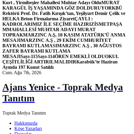
Kurt , Yirmibeşler Mahallesi Muhtar Adayı Oldu
MURAT
KARAGÜL İŞ YAŞAMINDA GÖZ DOLDURUYOR
KBÜ
Rektörü Prof. Dr. Fatih Kırışık’tan, Yeşilyurt Demir Çelik ve
HELKA Beton Firmalarına Ziyaret
ÇAYLI :
KADROLARIMIZ İLE SEÇİME HAZIRIZ
İSMETPAŞA
MMAHALLESİ MUHTAR ADAYI MURAT
TOPRAK
MARZINC A.Ş, 10 KASIM ATATÜRK’Ü ANMA
MESAJI
MARZINC A.Ş , 29 EKİM CUMHURİYET
BAYRAMI KUTLAMASI
MARZINC A.Ş , 30 AĞUSTOS
ZAFER BAYRAMI KUTLAMA
MESAJI
Sayı-115
Sayı-114
ÖREN EMEKLİ OLDU
OKUL
ÇEŞİTLİLİĞİ ARTIRILMALIDIR
Karabük’te Haziran
Ayında 197 Konut Satıldı
Cum. Ağu 7th, 2026
Ajans Yenice - Toprak Medya
Tanıtım
Toprak Medya Tanıtım
Hakkımızda
Köşe Yazarları
Dosyalar