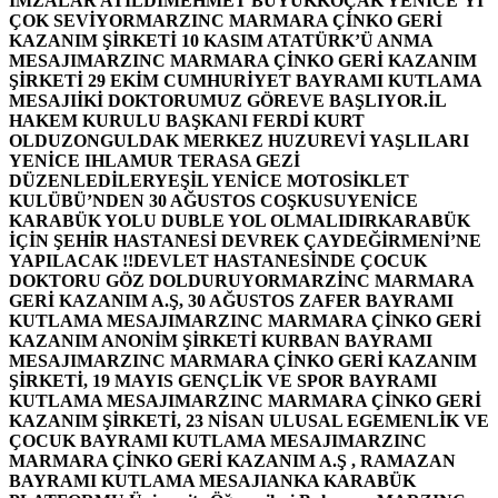
İMZALAR ATILDI
MEHMET BÜYÜKKOÇAK YENİCE’Yİ
ÇOK SEVİYOR
MARZINC MARMARA ÇİNKO GERİ
KAZANIM ŞİRKETİ 10 KASIM ATATÜRK’Ü ANMA
MESAJI
MARZINC MARMARA ÇİNKO GERİ KAZANIM
ŞİRKETİ 29 EKİM CUMHURİYET BAYRAMI KUTLAMA
MESAJI
İKİ DOKTORUMUZ GÖREVE BAŞLIYOR.
İL
HAKEM KURULU BAŞKANI FERDİ KURT
OLDU
ZONGULDAK MERKEZ HUZUREVİ YAŞLILARI
YENİCE IHLAMUR TERASA GEZİ
DÜZENLEDİLER
YEŞİL YENİCE MOTOSİKLET
KULÜBÜ’NDEN 30 AĞUSTOS COŞKUSU
YENİCE
KARABÜK YOLU DUBLE YOL OLMALIDIR
KARABÜK
İÇİN ŞEHİR HASTANESİ DEVREK ÇAYDEĞİRMENİ’NE
YAPILACAK !!
DEVLET HASTANESİNDE ÇOCUK
DOKTORU GÖZ DOLDURUYOR
MARZİNC MARMARA
GERİ KAZANIM A.Ş, 30 AĞUSTOS ZAFER BAYRAMI
KUTLAMA MESAJI
MARZINC MARMARA ÇİNKO GERİ
KAZANIM ANONİM ŞİRKETİ KURBAN BAYRAMI
MESAJI
MARZINC MARMARA ÇİNKO GERİ KAZANIM
ŞİRKETİ, 19 MAYIS GENÇLİK VE SPOR BAYRAMI
KUTLAMA MESAJI
MARZINC MARMARA ÇİNKO GERİ
KAZANIM ŞİRKETİ, 23 NİSAN ULUSAL EGEMENLİK VE
ÇOCUK BAYRAMI KUTLAMA MESAJI
MARZINC
MARMARA ÇİNKO GERİ KAZANIM A.Ş , RAMAZAN
BAYRAMI KUTLAMA MESAJI
ANKA KARABÜK