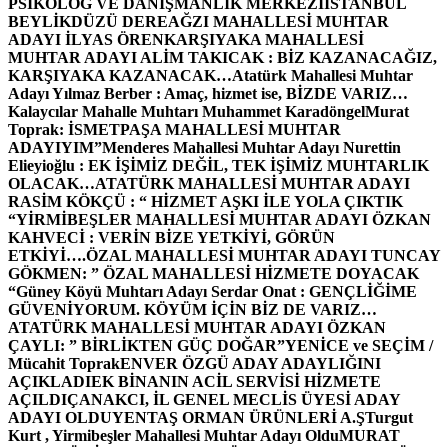
PSİKOLOG VE DANIŞMANLIK MERKEZİ
İSTANBUL
BEYLİKDÜZÜ DEREAĞZI MAHALLESİ MUHTAR
ADAYI İLYAS ÖREN
KARŞIYAKA MAHALLESİ
MUHTAR ADAYI ALİM TAKICAK : BİZ KAZANACAĞIZ,
KARŞIYAKA KAZANACAK…
Atatürk Mahallesi Muhtar
Adayı Yılmaz Berber : Amaç, hizmet ise, BİZDE VARIZ…
Kalaycılar Mahalle Muhtarı Muhammet Karadöngel
Murat
Toprak: İSMETPAŞA MAHALLESİ MUHTAR
ADAYIYIM”
Menderes Mahallesi Muhtar Adayı Nurettin
Elieyioğlu : EK İŞİMİZ DEĞİL, TEK İŞİMİZ MUHTARLIK
OLACAK…
ATATÜRK MAHALLESİ MUHTAR ADAYI
RASİM KÖKÇÜ : “ HİZMET AŞKI İLE YOLA ÇIKTIK
“
YİRMİBEŞLER MAHALLESİ MUHTAR ADAYI ÖZKAN
KAHVECİ : VERİN BİZE YETKİYİ, GÖRÜN
ETKİYİ….
ÖZAL MAHALLESİ MUHTAR ADAYI TUNCAY
GÖKMEN: ” ÖZAL MAHALLESİ HİZMETE DOYACAK
“
Güney Köyü Muhtarı Adayı Serdar Onat : GENÇLİĞİME
GÜVENİYORUM. KÖYÜM İÇİN BİZ DE VARIZ…
ATATÜRK MAHALLESİ MUHTAR ADAYI ÖZKAN
ÇAYLI: ” BİRLİKTEN GÜÇ DOĞAR”
YENİCE ve SEÇİM /
Mücahit Toprak
ENVER ÖZGÜ ADAY ADAYLIĞINI
AÇIKLADI
EK BİNANIN ACİL SERVİSİ HİZMETE
AÇILDI
ÇANAKCI, İL GENEL MECLİS ÜYESİ ADAY
ADAYI OLDU
YENTAŞ ORMAN ÜRÜNLERİ A.Ş
Turgut
Kurt , Yirmibeşler Mahallesi Muhtar Adayı Oldu
MURAT