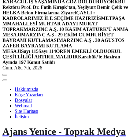
KARAGÜL İŞ YAŞAMINDA GÖZ DOLDURUYOR
KBÜ
Rektörü Prof. Dr. Fatih Kırışık’tan, Yeşilyurt Demir Çelik ve
HELKA Beton Firmalarına Ziyaret
ÇAYLI :
KADROLARIMIZ İLE SEÇİME HAZIRIZ
İSMETPAŞA
MMAHALLESİ MUHTAR ADAYI MURAT
TOPRAK
MARZINC A.Ş, 10 KASIM ATATÜRK’Ü ANMA
MESAJI
MARZINC A.Ş , 29 EKİM CUMHURİYET
BAYRAMI KUTLAMASI
MARZINC A.Ş , 30 AĞUSTOS
ZAFER BAYRAMI KUTLAMA
MESAJI
Sayı-115
Sayı-114
ÖREN EMEKLİ OLDU
OKUL
ÇEŞİTLİLİĞİ ARTIRILMALIDIR
Karabük’te Haziran
Ayında 197 Konut Satıldı
Cum. Ağu 7th, 2026
Hakkımızda
Köşe Yazarları
Dosyalar
Webmail
Site Haritası
İletişim
Ajans Yenice - Toprak Medya