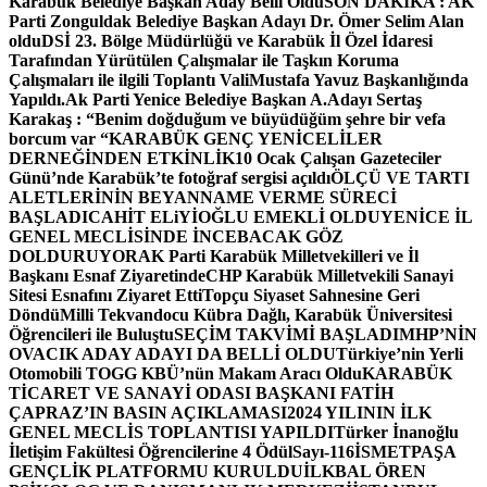
Karabük Belediye Başkan Aday Belli Oldu
SON DAKİKA : AK
Parti Zonguldak Belediye Başkan Adayı Dr. Ömer Selim Alan
oldu
DSİ 23. Bölge Müdürlüğü ve Karabük İl Özel İdaresi
Tarafından Yürütülen Çalışmalar ile Taşkın Koruma
Çalışmaları ile ilgili Toplantı ValiMustafa Yavuz Başkanlığında
Yapıldı.
Ak Parti Yenice Belediye Başkan A.Adayı Sertaş
Karakaş : “Benim doğduğum ve büyüdüğüm şehre bir vefa
borcum var “
KARABÜK GENÇ YENİCELİLER
DERNEĞİNDEN ETKİNLİK
10 Ocak Çalışan Gazeteciler
Günü’nde Karabük’te fotoğraf sergisi açıldı
ÖLÇÜ VE TARTI
ALETLERİNİN BEYANNAME VERME SÜRECİ
BAŞLADI
CAHİT ELiYİOĞLU EMEKLİ OLDU
YENİCE İL
GENEL MECLİSİNDE İNCEBACAK GÖZ
DOLDURUYOR
AK Parti Karabük Milletvekilleri ve İl
Başkanı Esnaf Ziyaretinde
CHP Karabük Milletvekili Sanayi
Sitesi Esnafını Ziyaret Etti
Topçu Siyaset Sahnesine Geri
Döndü
Milli Tekvandocu Kübra Dağlı, Karabük Üniversitesi
Öğrencileri ile Buluştu
SEÇİM TAKVİMİ BAŞLADI
MHP’NİN
OVACIK ADAY ADAYI DA BELLİ OLDU
Türkiye’nin Yerli
Otomobili TOGG KBÜ’nün Makam Aracı Oldu
KARABÜK
TİCARET VE SANAYİ ODASI BAŞKANI FATİH
ÇAPRAZ’IN BASIN AÇIKLAMASI
2024 YILININ İLK
GENEL MECLİS TOPLANTISI YAPILDI
Türker İnanoğlu
İletişim Fakültesi Öğrencilerine 4 Ödül
Sayı-116
İSMETPAŞA
GENÇLİK PLATFORMU KURULDU
İLKBAL ÖREN