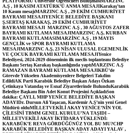
PLATFORMU Üniversite Öğrencileri Buluşması
MARZINC
A.Ş , 10 KASIM ATATÜRK’Ü ANMA MESAJI
Karakaş’tan
10 Kasım mesajı
MARZINC A.Ş , 29 EKİM CUMHURİYET
BAYRAMI MESAJI
YENİCE BELEDİYE BAŞKANI
Ş.SERTAŞ KARAKAŞ, 29 EKİM CUMHURİYET
BAYRAMI MESAJI
MARZINC A.Ş , 30 AĞUSTOS ZAFER
BAYRAMI KUTLAMA MESAJI
MARZINC A.Ş, KURBAN
BAYRAMI KUTLAMASI
MARZİNC A.Ş , 19 MAYIS
GENÇLİK ve SPOR BAYRAMI KUTLAMA
MESAJI
MARZINC A.Ş, 23 NİSAN ULUSAL EGEMENLİK
VE ÇOCUK BAYRAMI KUTLAMA MESAJI
Yenice
Belediyesi, 2024-2029 döneminin ilk meclis toplantısını Belediye
Başkanı Sertaş Karakaş başkanlığında yaptı
MARZINC A.Ş
RAMAZAN BAYRAMI KUTLAMA MESAJI
KBÜ’de
Görevde Yükselen Akademisyenlere Belgeleri Takdim
Edildi
AK Parti Karabük Belediye Başkan Adayı Özkan
Çetinkaya Vatandaş ve Esnaf Ziyaretlerinde Bulundu
Karabük
Belediye Başkanı Bin Adet Konut Projesini Açıkladı
Son
dakika: ÇAYLI, MHP YENİCE BELEDİYE BAŞKAN
ADAYI
Dr. Dursun Ali Yaşacan, Kardemir A.Ş’nin yeni Genel
Müdürü oldu
MİLLETVEKİLİ AKAY YENİCE’NİN YOL
ÇİLESİNİ TBMM GENEL KURULU’NA TAŞIDI –
MİLLETVEKİLİ AKAY İKTİDARA YÜKLENDİ:
KARABÜK’E REVA GÖRDÜĞÜNÜZ YOL BU MU?
CHP
KARABÜK BELEDİYE BAŞKAN ADAY ADAYI YALAV ,