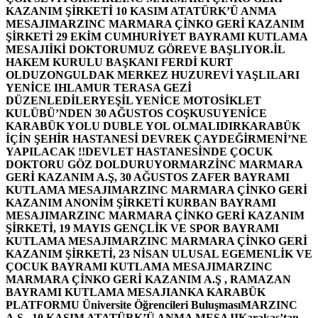
KAZANIM ŞİRKETİ 10 KASIM ATATÜRK’Ü ANMA
MESAJI
MARZINC MARMARA ÇİNKO GERİ KAZANIM
ŞİRKETİ 29 EKİM CUMHURİYET BAYRAMI KUTLAMA
MESAJI
İKİ DOKTORUMUZ GÖREVE BAŞLIYOR.
İL
HAKEM KURULU BAŞKANI FERDİ KURT
OLDU
ZONGULDAK MERKEZ HUZUREVİ YAŞLILARI
YENİCE IHLAMUR TERASA GEZİ
DÜZENLEDİLER
YEŞİL YENİCE MOTOSİKLET
KULÜBÜ’NDEN 30 AĞUSTOS COŞKUSU
YENİCE
KARABÜK YOLU DUBLE YOL OLMALIDIR
KARABÜK
İÇİN ŞEHİR HASTANESİ DEVREK ÇAYDEĞİRMENİ’NE
YAPILACAK !!
DEVLET HASTANESİNDE ÇOCUK
DOKTORU GÖZ DOLDURUYOR
MARZİNC MARMARA
GERİ KAZANIM A.Ş, 30 AĞUSTOS ZAFER BAYRAMI
KUTLAMA MESAJI
MARZINC MARMARA ÇİNKO GERİ
KAZANIM ANONİM ŞİRKETİ KURBAN BAYRAMI
MESAJI
MARZINC MARMARA ÇİNKO GERİ KAZANIM
ŞİRKETİ, 19 MAYIS GENÇLİK VE SPOR BAYRAMI
KUTLAMA MESAJI
MARZINC MARMARA ÇİNKO GERİ
KAZANIM ŞİRKETİ, 23 NİSAN ULUSAL EGEMENLİK VE
ÇOCUK BAYRAMI KUTLAMA MESAJI
MARZINC
MARMARA ÇİNKO GERİ KAZANIM A.Ş , RAMAZAN
BAYRAMI KUTLAMA MESAJI
ANKA KARABÜK
PLATFORMU Üniversite Öğrencileri Buluşması
MARZINC
A.Ş , 10 KASIM ATATÜRK’Ü ANMA MESAJI
Karakaş’tan