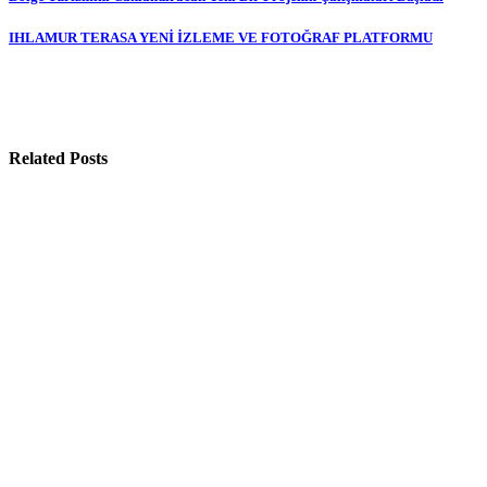
Yazı
gezinmesi
IHLAMUR TERASA YENİ İZLEME VE FOTOĞRAF PLATFORMU
Related Posts