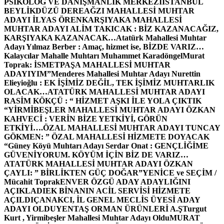
PSİKOLOG VE DANIŞMANLIK MERKEZİ
İSTANBUL
BEYLİKDÜZÜ DEREAĞZI MAHALLESİ MUHTAR
ADAYI İLYAS ÖREN
KARŞIYAKA MAHALLESİ
MUHTAR ADAYI ALİM TAKICAK : BİZ KAZANACAĞIZ,
KARŞIYAKA KAZANACAK…
Atatürk Mahallesi Muhtar
Adayı Yılmaz Berber : Amaç, hizmet ise, BİZDE VARIZ…
Kalaycılar Mahalle Muhtarı Muhammet Karadöngel
Murat
Toprak: İSMETPAŞA MAHALLESİ MUHTAR
ADAYIYIM”
Menderes Mahallesi Muhtar Adayı Nurettin
Elieyioğlu : EK İŞİMİZ DEĞİL, TEK İŞİMİZ MUHTARLIK
OLACAK…
ATATÜRK MAHALLESİ MUHTAR ADAYI
RASİM KÖKÇÜ : “ HİZMET AŞKI İLE YOLA ÇIKTIK
“
YİRMİBEŞLER MAHALLESİ MUHTAR ADAYI ÖZKAN
KAHVECİ : VERİN BİZE YETKİYİ, GÖRÜN
ETKİYİ….
ÖZAL MAHALLESİ MUHTAR ADAYI TUNCAY
GÖKMEN: ” ÖZAL MAHALLESİ HİZMETE DOYACAK
“
Güney Köyü Muhtarı Adayı Serdar Onat : GENÇLİĞİME
GÜVENİYORUM. KÖYÜM İÇİN BİZ DE VARIZ…
ATATÜRK MAHALLESİ MUHTAR ADAYI ÖZKAN
ÇAYLI: ” BİRLİKTEN GÜÇ DOĞAR”
YENİCE ve SEÇİM /
Mücahit Toprak
ENVER ÖZGÜ ADAY ADAYLIĞINI
AÇIKLADI
EK BİNANIN ACİL SERVİSİ HİZMETE
AÇILDI
ÇANAKCI, İL GENEL MECLİS ÜYESİ ADAY
ADAYI OLDU
YENTAŞ ORMAN ÜRÜNLERİ A.Ş
Turgut
Kurt , Yirmibeşler Mahallesi Muhtar Adayı Oldu
MURAT