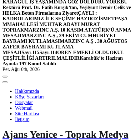
KARAGÜL İŞ YAŞAMINDA GÖZ DOLDURUYOR
KBÜ
Rektörü Prof. Dr. Fatih Kırışık’tan, Yeşilyurt Demir Çelik ve
HELKA Beton Firmalarına Ziyaret
ÇAYLI :
KADROLARIMIZ İLE SEÇİME HAZIRIZ
İSMETPAŞA
MMAHALLESİ MUHTAR ADAYI MURAT
TOPRAK
MARZINC A.Ş, 10 KASIM ATATÜRK’Ü ANMA
MESAJI
MARZINC A.Ş , 29 EKİM CUMHURİYET
BAYRAMI KUTLAMASI
MARZINC A.Ş , 30 AĞUSTOS
ZAFER BAYRAMI KUTLAMA
MESAJI
Sayı-115
Sayı-114
ÖREN EMEKLİ OLDU
OKUL
ÇEŞİTLİLİĞİ ARTIRILMALIDIR
Karabük’te Haziran
Ayında 197 Konut Satıldı
Per. Ağu 6th, 2026
Hakkımızda
Köşe Yazarları
Dosyalar
Webmail
Site Haritası
İletişim
Ajans Yenice - Toprak Medya