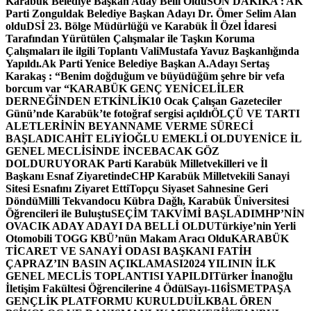
Karabük Belediye Başkan Aday Belli Oldu
SON DAKİKA : AK
Parti Zonguldak Belediye Başkan Adayı Dr. Ömer Selim Alan
oldu
DSİ 23. Bölge Müdürlüğü ve Karabük İl Özel İdaresi
Tarafından Yürütülen Çalışmalar ile Taşkın Koruma
Çalışmaları ile ilgili Toplantı ValiMustafa Yavuz Başkanlığında
Yapıldı.
Ak Parti Yenice Belediye Başkan A.Adayı Sertaş
Karakaş : “Benim doğduğum ve büyüdüğüm şehre bir vefa
borcum var “
KARABÜK GENÇ YENİCELİLER
DERNEĞİNDEN ETKİNLİK
10 Ocak Çalışan Gazeteciler
Günü’nde Karabük’te fotoğraf sergisi açıldı
ÖLÇÜ VE TARTI
ALETLERİNİN BEYANNAME VERME SÜRECİ
BAŞLADI
CAHİT ELiYİOĞLU EMEKLİ OLDU
YENİCE İL
GENEL MECLİSİNDE İNCEBACAK GÖZ
DOLDURUYOR
AK Parti Karabük Milletvekilleri ve İl
Başkanı Esnaf Ziyaretinde
CHP Karabük Milletvekili Sanayi
Sitesi Esnafını Ziyaret Etti
Topçu Siyaset Sahnesine Geri
Döndü
Milli Tekvandocu Kübra Dağlı, Karabük Üniversitesi
Öğrencileri ile Buluştu
SEÇİM TAKVİMİ BAŞLADI
MHP’NİN
OVACIK ADAY ADAYI DA BELLİ OLDU
Türkiye’nin Yerli
Otomobili TOGG KBÜ’nün Makam Aracı Oldu
KARABÜK
TİCARET VE SANAYİ ODASI BAŞKANI FATİH
ÇAPRAZ’IN BASIN AÇIKLAMASI
2024 YILININ İLK
GENEL MECLİS TOPLANTISI YAPILDI
Türker İnanoğlu
İletişim Fakültesi Öğrencilerine 4 Ödül
Sayı-116
İSMETPAŞA
GENÇLİK PLATFORMU KURULDU
İLKBAL ÖREN