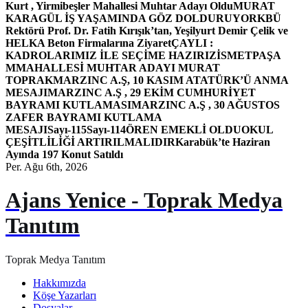
Kurt , Yirmibeşler Mahallesi Muhtar Adayı Oldu
MURAT
KARAGÜL İŞ YAŞAMINDA GÖZ DOLDURUYOR
KBÜ
Rektörü Prof. Dr. Fatih Kırışık’tan, Yeşilyurt Demir Çelik ve
HELKA Beton Firmalarına Ziyaret
ÇAYLI :
KADROLARIMIZ İLE SEÇİME HAZIRIZ
İSMETPAŞA
MMAHALLESİ MUHTAR ADAYI MURAT
TOPRAK
MARZINC A.Ş, 10 KASIM ATATÜRK’Ü ANMA
MESAJI
MARZINC A.Ş , 29 EKİM CUMHURİYET
BAYRAMI KUTLAMASI
MARZINC A.Ş , 30 AĞUSTOS
ZAFER BAYRAMI KUTLAMA
MESAJI
Sayı-115
Sayı-114
ÖREN EMEKLİ OLDU
OKUL
ÇEŞİTLİLİĞİ ARTIRILMALIDIR
Karabük’te Haziran
Ayında 197 Konut Satıldı
Per. Ağu 6th, 2026
Ajans Yenice - Toprak Medya
Tanıtım
Toprak Medya Tanıtım
Hakkımızda
Köşe Yazarları
Dosyalar