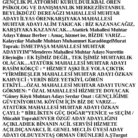
GENÇLİK PLATFORMU KURULDU
İLKBAL ÖREN
PSİKOLOG VE DANIŞMANLIK MERKEZİ
İSTANBUL
BEYLİKDÜZÜ DEREAĞZI MAHALLESİ MUHTAR
ADAYI İLYAS ÖREN
KARŞIYAKA MAHALLESİ
MUHTAR ADAYI ALİM TAKICAK : BİZ KAZANACAĞIZ,
KARŞIYAKA KAZANACAK…
Atatürk Mahallesi Muhtar
Adayı Yılmaz Berber : Amaç, hizmet ise, BİZDE VARIZ…
Kalaycılar Mahalle Muhtarı Muhammet Karadöngel
Murat
Toprak: İSMETPAŞA MAHALLESİ MUHTAR
ADAYIYIM”
Menderes Mahallesi Muhtar Adayı Nurettin
Elieyioğlu : EK İŞİMİZ DEĞİL, TEK İŞİMİZ MUHTARLIK
OLACAK…
ATATÜRK MAHALLESİ MUHTAR ADAYI
RASİM KÖKÇÜ : “ HİZMET AŞKI İLE YOLA ÇIKTIK
“
YİRMİBEŞLER MAHALLESİ MUHTAR ADAYI ÖZKAN
KAHVECİ : VERİN BİZE YETKİYİ, GÖRÜN
ETKİYİ….
ÖZAL MAHALLESİ MUHTAR ADAYI TUNCAY
GÖKMEN: ” ÖZAL MAHALLESİ HİZMETE DOYACAK
“
Güney Köyü Muhtarı Adayı Serdar Onat : GENÇLİĞİME
GÜVENİYORUM. KÖYÜM İÇİN BİZ DE VARIZ…
ATATÜRK MAHALLESİ MUHTAR ADAYI ÖZKAN
ÇAYLI: ” BİRLİKTEN GÜÇ DOĞAR”
YENİCE ve SEÇİM /
Mücahit Toprak
ENVER ÖZGÜ ADAY ADAYLIĞINI
AÇIKLADI
EK BİNANIN ACİL SERVİSİ HİZMETE
AÇILDI
ÇANAKCI, İL GENEL MECLİS ÜYESİ ADAY
ADAYI OLDU
YENTAŞ ORMAN ÜRÜNLERİ A.Ş
Turgut