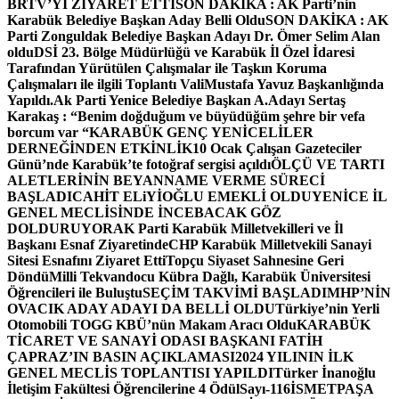
BRTV’Yİ ZİYARET ETTİ
SON DAKİKA : AK Parti’nin
Karabük Belediye Başkan Aday Belli Oldu
SON DAKİKA : AK
Parti Zonguldak Belediye Başkan Adayı Dr. Ömer Selim Alan
oldu
DSİ 23. Bölge Müdürlüğü ve Karabük İl Özel İdaresi
Tarafından Yürütülen Çalışmalar ile Taşkın Koruma
Çalışmaları ile ilgili Toplantı ValiMustafa Yavuz Başkanlığında
Yapıldı.
Ak Parti Yenice Belediye Başkan A.Adayı Sertaş
Karakaş : “Benim doğduğum ve büyüdüğüm şehre bir vefa
borcum var “
KARABÜK GENÇ YENİCELİLER
DERNEĞİNDEN ETKİNLİK
10 Ocak Çalışan Gazeteciler
Günü’nde Karabük’te fotoğraf sergisi açıldı
ÖLÇÜ VE TARTI
ALETLERİNİN BEYANNAME VERME SÜRECİ
BAŞLADI
CAHİT ELiYİOĞLU EMEKLİ OLDU
YENİCE İL
GENEL MECLİSİNDE İNCEBACAK GÖZ
DOLDURUYOR
AK Parti Karabük Milletvekilleri ve İl
Başkanı Esnaf Ziyaretinde
CHP Karabük Milletvekili Sanayi
Sitesi Esnafını Ziyaret Etti
Topçu Siyaset Sahnesine Geri
Döndü
Milli Tekvandocu Kübra Dağlı, Karabük Üniversitesi
Öğrencileri ile Buluştu
SEÇİM TAKVİMİ BAŞLADI
MHP’NİN
OVACIK ADAY ADAYI DA BELLİ OLDU
Türkiye’nin Yerli
Otomobili TOGG KBÜ’nün Makam Aracı Oldu
KARABÜK
TİCARET VE SANAYİ ODASI BAŞKANI FATİH
ÇAPRAZ’IN BASIN AÇIKLAMASI
2024 YILININ İLK
GENEL MECLİS TOPLANTISI YAPILDI
Türker İnanoğlu
İletişim Fakültesi Öğrencilerine 4 Ödül
Sayı-116
İSMETPAŞA