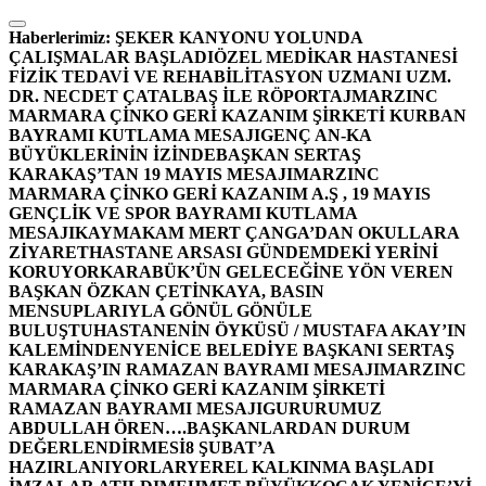
İçeriğe
atla
Haberlerimiz:
ŞEKER KANYONU YOLUNDA
ÇALIŞMALAR BAŞLADI
ÖZEL MEDİKAR HASTANESİ
FİZİK TEDAVİ VE REHABİLİTASYON UZMANI UZM.
DR. NECDET ÇATALBAŞ İLE RÖPORTAJ
MARZINC
MARMARA ÇİNKO GERİ KAZANIM ŞİRKETİ KURBAN
BAYRAMI KUTLAMA MESAJI
GENÇ AN-KA
BÜYÜKLERİNİN İZİNDE
BAŞKAN SERTAŞ
KARAKAŞ’TAN 19 MAYIS MESAJI
MARZINC
MARMARA ÇİNKO GERİ KAZANIM A.Ş , 19 MAYIS
GENÇLİK VE SPOR BAYRAMI KUTLAMA
MESAJI
KAYMAKAM MERT ÇANGA’DAN OKULLARA
ZİYARET
HASTANE ARSASI GÜNDEMDEKİ YERİNİ
KORUYOR
KARABÜK’ÜN GELECEĞİNE YÖN VEREN
BAŞKAN ÖZKAN ÇETİNKAYA, BASIN
MENSUPLARIYLA GÖNÜL GÖNÜLE
BULUŞTU
HASTANENİN ÖYKÜSÜ / MUSTAFA AKAY’IN
KALEMİNDEN
YENİCE BELEDİYE BAŞKANI SERTAŞ
KARAKAŞ’IN RAMAZAN BAYRAMI MESAJI
MARZINC
MARMARA ÇİNKO GERİ KAZANIM ŞİRKETİ
RAMAZAN BAYRAMI MESAJI
GURURUMUZ
ABDULLAH ÖREN….
BAŞKANLARDAN DURUM
DEĞERLENDİRMESİ
8 ŞUBAT’A
HAZIRLANIYORLAR
YEREL KALKINMA BAŞLADI