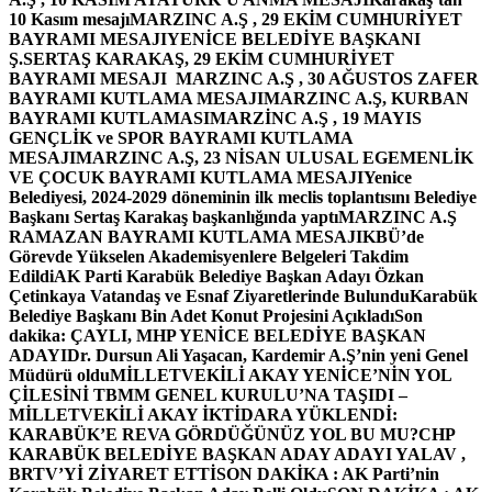
10 Kasım mesajı
MARZINC A.Ş , 29 EKİM CUMHURİYET
BAYRAMI MESAJI
YENİCE BELEDİYE BAŞKANI
Ş.SERTAŞ KARAKAŞ, 29 EKİM CUMHURİYET
BAYRAMI MESAJI
MARZINC A.Ş , 30 AĞUSTOS ZAFER
BAYRAMI KUTLAMA MESAJI
MARZINC A.Ş, KURBAN
BAYRAMI KUTLAMASI
MARZİNC A.Ş , 19 MAYIS
GENÇLİK ve SPOR BAYRAMI KUTLAMA
MESAJI
MARZINC A.Ş, 23 NİSAN ULUSAL EGEMENLİK
VE ÇOCUK BAYRAMI KUTLAMA MESAJI
Yenice
Belediyesi, 2024-2029 döneminin ilk meclis toplantısını Belediye
Başkanı Sertaş Karakaş başkanlığında yaptı
MARZINC A.Ş
RAMAZAN BAYRAMI KUTLAMA MESAJI
KBÜ’de
Görevde Yükselen Akademisyenlere Belgeleri Takdim
Edildi
AK Parti Karabük Belediye Başkan Adayı Özkan
Çetinkaya Vatandaş ve Esnaf Ziyaretlerinde Bulundu
Karabük
Belediye Başkanı Bin Adet Konut Projesini Açıkladı
Son
dakika: ÇAYLI, MHP YENİCE BELEDİYE BAŞKAN
ADAYI
Dr. Dursun Ali Yaşacan, Kardemir A.Ş’nin yeni Genel
Müdürü oldu
MİLLETVEKİLİ AKAY YENİCE’NİN YOL
ÇİLESİNİ TBMM GENEL KURULU’NA TAŞIDI –
MİLLETVEKİLİ AKAY İKTİDARA YÜKLENDİ:
KARABÜK’E REVA GÖRDÜĞÜNÜZ YOL BU MU?
CHP
KARABÜK BELEDİYE BAŞKAN ADAY ADAYI YALAV ,
BRTV’Yİ ZİYARET ETTİ
SON DAKİKA : AK Parti’nin