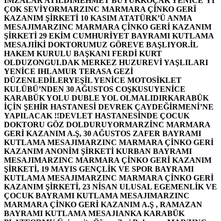
İMZALAR ATILDI
MEHMET BÜYÜKKOÇAK YENİCE’Yİ
ÇOK SEVİYOR
MARZINC MARMARA ÇİNKO GERİ
KAZANIM ŞİRKETİ 10 KASIM ATATÜRK’Ü ANMA
MESAJI
MARZINC MARMARA ÇİNKO GERİ KAZANIM
ŞİRKETİ 29 EKİM CUMHURİYET BAYRAMI KUTLAMA
MESAJI
İKİ DOKTORUMUZ GÖREVE BAŞLIYOR.
İL
HAKEM KURULU BAŞKANI FERDİ KURT
OLDU
ZONGULDAK MERKEZ HUZUREVİ YAŞLILARI
YENİCE IHLAMUR TERASA GEZİ
DÜZENLEDİLER
YEŞİL YENİCE MOTOSİKLET
KULÜBÜ’NDEN 30 AĞUSTOS COŞKUSU
YENİCE
KARABÜK YOLU DUBLE YOL OLMALIDIR
KARABÜK
İÇİN ŞEHİR HASTANESİ DEVREK ÇAYDEĞİRMENİ’NE
YAPILACAK !!
DEVLET HASTANESİNDE ÇOCUK
DOKTORU GÖZ DOLDURUYOR
MARZİNC MARMARA
GERİ KAZANIM A.Ş, 30 AĞUSTOS ZAFER BAYRAMI
KUTLAMA MESAJI
MARZINC MARMARA ÇİNKO GERİ
KAZANIM ANONİM ŞİRKETİ KURBAN BAYRAMI
MESAJI
MARZINC MARMARA ÇİNKO GERİ KAZANIM
ŞİRKETİ, 19 MAYIS GENÇLİK VE SPOR BAYRAMI
KUTLAMA MESAJI
MARZINC MARMARA ÇİNKO GERİ
KAZANIM ŞİRKETİ, 23 NİSAN ULUSAL EGEMENLİK VE
ÇOCUK BAYRAMI KUTLAMA MESAJI
MARZINC
MARMARA ÇİNKO GERİ KAZANIM A.Ş , RAMAZAN
BAYRAMI KUTLAMA MESAJI
ANKA KARABÜK