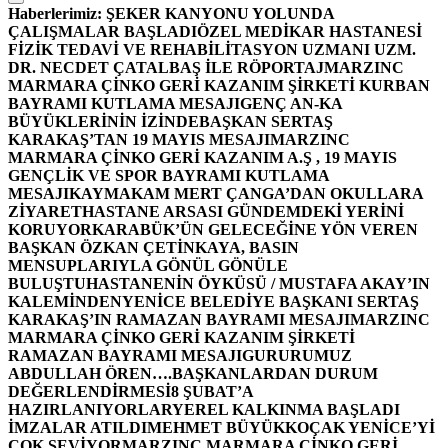
Haberlerimiz:
ŞEKER KANYONU YOLUNDA
ÇALIŞMALAR BAŞLADI
ÖZEL MEDİKAR HASTANESİ
FİZİK TEDAVİ VE REHABİLİTASYON UZMANI UZM.
DR. NECDET ÇATALBAŞ İLE RÖPORTAJ
MARZINC
MARMARA ÇİNKO GERİ KAZANIM ŞİRKETİ KURBAN
BAYRAMI KUTLAMA MESAJI
GENÇ AN-KA
BÜYÜKLERİNİN İZİNDE
BAŞKAN SERTAŞ
KARAKAŞ’TAN 19 MAYIS MESAJI
MARZINC
MARMARA ÇİNKO GERİ KAZANIM A.Ş , 19 MAYIS
GENÇLİK VE SPOR BAYRAMI KUTLAMA
MESAJI
KAYMAKAM MERT ÇANGA’DAN OKULLARA
ZİYARET
HASTANE ARSASI GÜNDEMDEKİ YERİNİ
KORUYOR
KARABÜK’ÜN GELECEĞİNE YÖN VEREN
BAŞKAN ÖZKAN ÇETİNKAYA, BASIN
MENSUPLARIYLA GÖNÜL GÖNÜLE
BULUŞTU
HASTANENİN ÖYKÜSÜ / MUSTAFA AKAY’IN
KALEMİNDEN
YENİCE BELEDİYE BAŞKANI SERTAŞ
KARAKAŞ’IN RAMAZAN BAYRAMI MESAJI
MARZINC
MARMARA ÇİNKO GERİ KAZANIM ŞİRKETİ
RAMAZAN BAYRAMI MESAJI
GURURUMUZ
ABDULLAH ÖREN….
BAŞKANLARDAN DURUM
DEĞERLENDİRMESİ
8 ŞUBAT’A
HAZIRLANIYORLAR
YEREL KALKINMA BAŞLADI
İMZALAR ATILDI
MEHMET BÜYÜKKOÇAK YENİCE’Yİ
ÇOK SEVİYOR
MARZINC MARMARA ÇİNKO GERİ