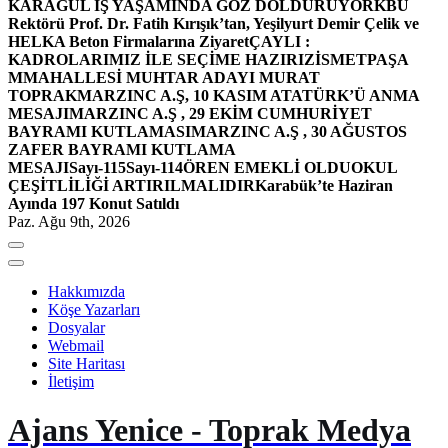
KARAGÜL İŞ YAŞAMINDA GÖZ DOLDURUYOR
KBÜ
Rektörü Prof. Dr. Fatih Kırışık’tan, Yeşilyurt Demir Çelik ve
HELKA Beton Firmalarına Ziyaret
ÇAYLI :
KADROLARIMIZ İLE SEÇİME HAZIRIZ
İSMETPAŞA
MMAHALLESİ MUHTAR ADAYI MURAT
TOPRAK
MARZINC A.Ş, 10 KASIM ATATÜRK’Ü ANMA
MESAJI
MARZINC A.Ş , 29 EKİM CUMHURİYET
BAYRAMI KUTLAMASI
MARZINC A.Ş , 30 AĞUSTOS
ZAFER BAYRAMI KUTLAMA
MESAJI
Sayı-115
Sayı-114
ÖREN EMEKLİ OLDU
OKUL
ÇEŞİTLİLİĞİ ARTIRILMALIDIR
Karabük’te Haziran
Ayında 197 Konut Satıldı
Paz. Ağu 9th, 2026
Hakkımızda
Köşe Yazarları
Dosyalar
Webmail
Site Haritası
İletişim
Ajans Yenice - Toprak Medya