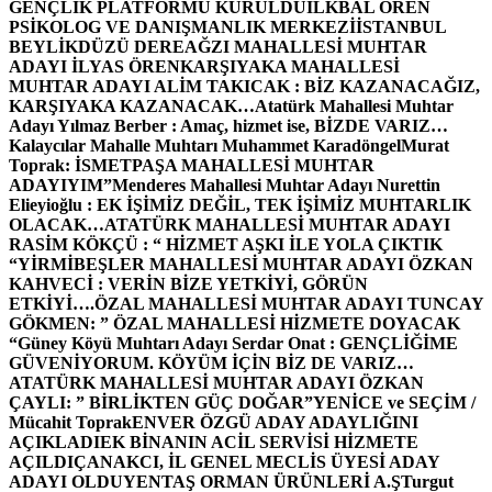
GENÇLİK PLATFORMU KURULDU
İLKBAL ÖREN
PSİKOLOG VE DANIŞMANLIK MERKEZİ
İSTANBUL
BEYLİKDÜZÜ DEREAĞZI MAHALLESİ MUHTAR
ADAYI İLYAS ÖREN
KARŞIYAKA MAHALLESİ
MUHTAR ADAYI ALİM TAKICAK : BİZ KAZANACAĞIZ,
KARŞIYAKA KAZANACAK…
Atatürk Mahallesi Muhtar
Adayı Yılmaz Berber : Amaç, hizmet ise, BİZDE VARIZ…
Kalaycılar Mahalle Muhtarı Muhammet Karadöngel
Murat
Toprak: İSMETPAŞA MAHALLESİ MUHTAR
ADAYIYIM”
Menderes Mahallesi Muhtar Adayı Nurettin
Elieyioğlu : EK İŞİMİZ DEĞİL, TEK İŞİMİZ MUHTARLIK
OLACAK…
ATATÜRK MAHALLESİ MUHTAR ADAYI
RASİM KÖKÇÜ : “ HİZMET AŞKI İLE YOLA ÇIKTIK
“
YİRMİBEŞLER MAHALLESİ MUHTAR ADAYI ÖZKAN
KAHVECİ : VERİN BİZE YETKİYİ, GÖRÜN
ETKİYİ….
ÖZAL MAHALLESİ MUHTAR ADAYI TUNCAY
GÖKMEN: ” ÖZAL MAHALLESİ HİZMETE DOYACAK
“
Güney Köyü Muhtarı Adayı Serdar Onat : GENÇLİĞİME
GÜVENİYORUM. KÖYÜM İÇİN BİZ DE VARIZ…
ATATÜRK MAHALLESİ MUHTAR ADAYI ÖZKAN
ÇAYLI: ” BİRLİKTEN GÜÇ DOĞAR”
YENİCE ve SEÇİM /
Mücahit Toprak
ENVER ÖZGÜ ADAY ADAYLIĞINI
AÇIKLADI
EK BİNANIN ACİL SERVİSİ HİZMETE
AÇILDI
ÇANAKCI, İL GENEL MECLİS ÜYESİ ADAY
ADAYI OLDU
YENTAŞ ORMAN ÜRÜNLERİ A.Ş
Turgut