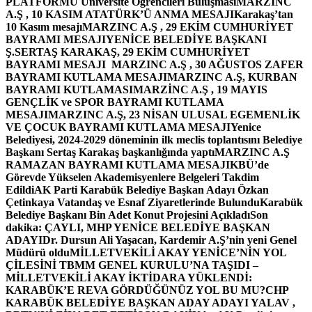
PLATFORMU Üniversite Öğrencileri Buluşması
MARZINC
A.Ş , 10 KASIM ATATÜRK’Ü ANMA MESAJI
Karakaş’tan
10 Kasım mesajı
MARZINC A.Ş , 29 EKİM CUMHURİYET
BAYRAMI MESAJI
YENİCE BELEDİYE BAŞKANI
Ş.SERTAŞ KARAKAŞ, 29 EKİM CUMHURİYET
BAYRAMI MESAJI
MARZINC A.Ş , 30 AĞUSTOS ZAFER
BAYRAMI KUTLAMA MESAJI
MARZINC A.Ş, KURBAN
BAYRAMI KUTLAMASI
MARZİNC A.Ş , 19 MAYIS
GENÇLİK ve SPOR BAYRAMI KUTLAMA
MESAJI
MARZINC A.Ş, 23 NİSAN ULUSAL EGEMENLİK
VE ÇOCUK BAYRAMI KUTLAMA MESAJI
Yenice
Belediyesi, 2024-2029 döneminin ilk meclis toplantısını Belediye
Başkanı Sertaş Karakaş başkanlığında yaptı
MARZINC A.Ş
RAMAZAN BAYRAMI KUTLAMA MESAJI
KBÜ’de
Görevde Yükselen Akademisyenlere Belgeleri Takdim
Edildi
AK Parti Karabük Belediye Başkan Adayı Özkan
Çetinkaya Vatandaş ve Esnaf Ziyaretlerinde Bulundu
Karabük
Belediye Başkanı Bin Adet Konut Projesini Açıkladı
Son
dakika: ÇAYLI, MHP YENİCE BELEDİYE BAŞKAN
ADAYI
Dr. Dursun Ali Yaşacan, Kardemir A.Ş’nin yeni Genel
Müdürü oldu
MİLLETVEKİLİ AKAY YENİCE’NİN YOL
ÇİLESİNİ TBMM GENEL KURULU’NA TAŞIDI –
MİLLETVEKİLİ AKAY İKTİDARA YÜKLENDİ:
KARABÜK’E REVA GÖRDÜĞÜNÜZ YOL BU MU?
CHP
KARABÜK BELEDİYE BAŞKAN ADAY ADAYI YALAV ,