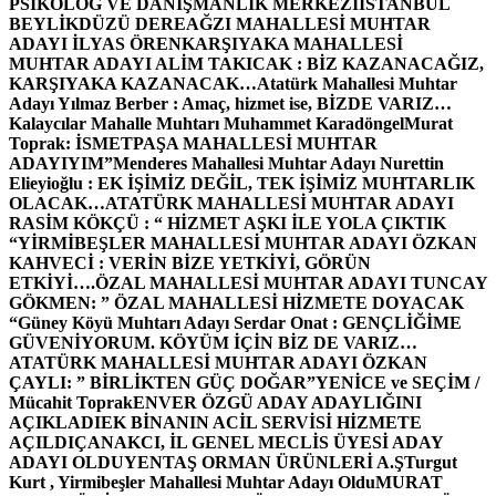
PSİKOLOG VE DANIŞMANLIK MERKEZİ
İSTANBUL
BEYLİKDÜZÜ DEREAĞZI MAHALLESİ MUHTAR
ADAYI İLYAS ÖREN
KARŞIYAKA MAHALLESİ
MUHTAR ADAYI ALİM TAKICAK : BİZ KAZANACAĞIZ,
KARŞIYAKA KAZANACAK…
Atatürk Mahallesi Muhtar
Adayı Yılmaz Berber : Amaç, hizmet ise, BİZDE VARIZ…
Kalaycılar Mahalle Muhtarı Muhammet Karadöngel
Murat
Toprak: İSMETPAŞA MAHALLESİ MUHTAR
ADAYIYIM”
Menderes Mahallesi Muhtar Adayı Nurettin
Elieyioğlu : EK İŞİMİZ DEĞİL, TEK İŞİMİZ MUHTARLIK
OLACAK…
ATATÜRK MAHALLESİ MUHTAR ADAYI
RASİM KÖKÇÜ : “ HİZMET AŞKI İLE YOLA ÇIKTIK
“
YİRMİBEŞLER MAHALLESİ MUHTAR ADAYI ÖZKAN
KAHVECİ : VERİN BİZE YETKİYİ, GÖRÜN
ETKİYİ….
ÖZAL MAHALLESİ MUHTAR ADAYI TUNCAY
GÖKMEN: ” ÖZAL MAHALLESİ HİZMETE DOYACAK
“
Güney Köyü Muhtarı Adayı Serdar Onat : GENÇLİĞİME
GÜVENİYORUM. KÖYÜM İÇİN BİZ DE VARIZ…
ATATÜRK MAHALLESİ MUHTAR ADAYI ÖZKAN
ÇAYLI: ” BİRLİKTEN GÜÇ DOĞAR”
YENİCE ve SEÇİM /
Mücahit Toprak
ENVER ÖZGÜ ADAY ADAYLIĞINI
AÇIKLADI
EK BİNANIN ACİL SERVİSİ HİZMETE
AÇILDI
ÇANAKCI, İL GENEL MECLİS ÜYESİ ADAY
ADAYI OLDU
YENTAŞ ORMAN ÜRÜNLERİ A.Ş
Turgut
Kurt , Yirmibeşler Mahallesi Muhtar Adayı Oldu
MURAT