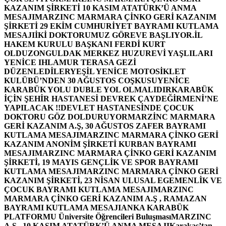
KAZANIM ŞİRKETİ 10 KASIM ATATÜRK’Ü ANMA
MESAJI
MARZINC MARMARA ÇİNKO GERİ KAZANIM
ŞİRKETİ 29 EKİM CUMHURİYET BAYRAMI KUTLAMA
MESAJI
İKİ DOKTORUMUZ GÖREVE BAŞLIYOR.
İL
HAKEM KURULU BAŞKANI FERDİ KURT
OLDU
ZONGULDAK MERKEZ HUZUREVİ YAŞLILARI
YENİCE IHLAMUR TERASA GEZİ
DÜZENLEDİLER
YEŞİL YENİCE MOTOSİKLET
KULÜBÜ’NDEN 30 AĞUSTOS COŞKUSU
YENİCE
KARABÜK YOLU DUBLE YOL OLMALIDIR
KARABÜK
İÇİN ŞEHİR HASTANESİ DEVREK ÇAYDEĞİRMENİ’NE
YAPILACAK !!
DEVLET HASTANESİNDE ÇOCUK
DOKTORU GÖZ DOLDURUYOR
MARZİNC MARMARA
GERİ KAZANIM A.Ş, 30 AĞUSTOS ZAFER BAYRAMI
KUTLAMA MESAJI
MARZINC MARMARA ÇİNKO GERİ
KAZANIM ANONİM ŞİRKETİ KURBAN BAYRAMI
MESAJI
MARZINC MARMARA ÇİNKO GERİ KAZANIM
ŞİRKETİ, 19 MAYIS GENÇLİK VE SPOR BAYRAMI
KUTLAMA MESAJI
MARZINC MARMARA ÇİNKO GERİ
KAZANIM ŞİRKETİ, 23 NİSAN ULUSAL EGEMENLİK VE
ÇOCUK BAYRAMI KUTLAMA MESAJI
MARZINC
MARMARA ÇİNKO GERİ KAZANIM A.Ş , RAMAZAN
BAYRAMI KUTLAMA MESAJI
ANKA KARABÜK
PLATFORMU Üniversite Öğrencileri Buluşması
MARZINC
A.Ş , 10 KASIM ATATÜRK’Ü ANMA MESAJI
Karakaş’tan