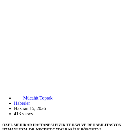
Mücahit Toprak
Haberler
Haziran 15, 2026
413 views
ÖZEL MEDİKAR HASTANESİ FİZİK TEDAVİ VE REHABİLİTASYON
UZMANI UZM. DR. NECDET ÇATALBAŞ İLE RÖPORTAJ