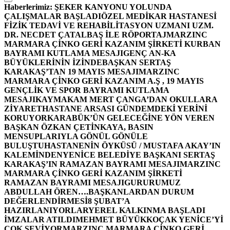
Haberlerimiz:
ŞEKER KANYONU YOLUNDA
ÇALIŞMALAR BAŞLADI
ÖZEL MEDİKAR HASTANESİ
FİZİK TEDAVİ VE REHABİLİTASYON UZMANI UZM.
DR. NECDET ÇATALBAŞ İLE RÖPORTAJ
MARZINC
MARMARA ÇİNKO GERİ KAZANIM ŞİRKETİ KURBAN
BAYRAMI KUTLAMA MESAJI
GENÇ AN-KA
BÜYÜKLERİNİN İZİNDE
BAŞKAN SERTAŞ
KARAKAŞ’TAN 19 MAYIS MESAJI
MARZINC
MARMARA ÇİNKO GERİ KAZANIM A.Ş , 19 MAYIS
GENÇLİK VE SPOR BAYRAMI KUTLAMA
MESAJI
KAYMAKAM MERT ÇANGA’DAN OKULLARA
ZİYARET
HASTANE ARSASI GÜNDEMDEKİ YERİNİ
KORUYOR
KARABÜK’ÜN GELECEĞİNE YÖN VEREN
BAŞKAN ÖZKAN ÇETİNKAYA, BASIN
MENSUPLARIYLA GÖNÜL GÖNÜLE
BULUŞTU
HASTANENİN ÖYKÜSÜ / MUSTAFA AKAY’IN
KALEMİNDEN
YENİCE BELEDİYE BAŞKANI SERTAŞ
KARAKAŞ’IN RAMAZAN BAYRAMI MESAJI
MARZINC
MARMARA ÇİNKO GERİ KAZANIM ŞİRKETİ
RAMAZAN BAYRAMI MESAJI
GURURUMUZ
ABDULLAH ÖREN….
BAŞKANLARDAN DURUM
DEĞERLENDİRMESİ
8 ŞUBAT’A
HAZIRLANIYORLAR
YEREL KALKINMA BAŞLADI
İMZALAR ATILDI
MEHMET BÜYÜKKOÇAK YENİCE’Yİ
ÇOK SEVİYOR
MARZINC MARMARA ÇİNKO GERİ