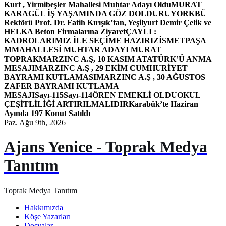
Kurt , Yirmibeşler Mahallesi Muhtar Adayı Oldu
MURAT
KARAGÜL İŞ YAŞAMINDA GÖZ DOLDURUYOR
KBÜ
Rektörü Prof. Dr. Fatih Kırışık’tan, Yeşilyurt Demir Çelik ve
HELKA Beton Firmalarına Ziyaret
ÇAYLI :
KADROLARIMIZ İLE SEÇİME HAZIRIZ
İSMETPAŞA
MMAHALLESİ MUHTAR ADAYI MURAT
TOPRAK
MARZINC A.Ş, 10 KASIM ATATÜRK’Ü ANMA
MESAJI
MARZINC A.Ş , 29 EKİM CUMHURİYET
BAYRAMI KUTLAMASI
MARZINC A.Ş , 30 AĞUSTOS
ZAFER BAYRAMI KUTLAMA
MESAJI
Sayı-115
Sayı-114
ÖREN EMEKLİ OLDU
OKUL
ÇEŞİTLİLİĞİ ARTIRILMALIDIR
Karabük’te Haziran
Ayında 197 Konut Satıldı
Paz. Ağu 9th, 2026
Ajans Yenice - Toprak Medya
Tanıtım
Toprak Medya Tanıtım
Hakkımızda
Köşe Yazarları
Dosyalar