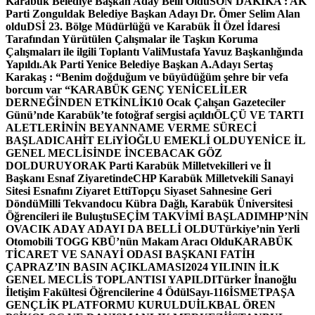
Karabük Belediye Başkan Aday Belli Oldu
SON DAKİKA : AK
Parti Zonguldak Belediye Başkan Adayı Dr. Ömer Selim Alan
oldu
DSİ 23. Bölge Müdürlüğü ve Karabük İl Özel İdaresi
Tarafından Yürütülen Çalışmalar ile Taşkın Koruma
Çalışmaları ile ilgili Toplantı ValiMustafa Yavuz Başkanlığında
Yapıldı.
Ak Parti Yenice Belediye Başkan A.Adayı Sertaş
Karakaş : “Benim doğduğum ve büyüdüğüm şehre bir vefa
borcum var “
KARABÜK GENÇ YENİCELİLER
DERNEĞİNDEN ETKİNLİK
10 Ocak Çalışan Gazeteciler
Günü’nde Karabük’te fotoğraf sergisi açıldı
ÖLÇÜ VE TARTI
ALETLERİNİN BEYANNAME VERME SÜRECİ
BAŞLADI
CAHİT ELiYİOĞLU EMEKLİ OLDU
YENİCE İL
GENEL MECLİSİNDE İNCEBACAK GÖZ
DOLDURUYOR
AK Parti Karabük Milletvekilleri ve İl
Başkanı Esnaf Ziyaretinde
CHP Karabük Milletvekili Sanayi
Sitesi Esnafını Ziyaret Etti
Topçu Siyaset Sahnesine Geri
Döndü
Milli Tekvandocu Kübra Dağlı, Karabük Üniversitesi
Öğrencileri ile Buluştu
SEÇİM TAKVİMİ BAŞLADI
MHP’NİN
OVACIK ADAY ADAYI DA BELLİ OLDU
Türkiye’nin Yerli
Otomobili TOGG KBÜ’nün Makam Aracı Oldu
KARABÜK
TİCARET VE SANAYİ ODASI BAŞKANI FATİH
ÇAPRAZ’IN BASIN AÇIKLAMASI
2024 YILININ İLK
GENEL MECLİS TOPLANTISI YAPILDI
Türker İnanoğlu
İletişim Fakültesi Öğrencilerine 4 Ödül
Sayı-116
İSMETPAŞA
GENÇLİK PLATFORMU KURULDU
İLKBAL ÖREN