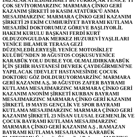
İMZALAR ATILDI
MEHMET BÜYÜKKOÇAK YENİCE’Yİ
ÇOK SEVİYOR
MARZINC MARMARA ÇİNKO GERİ
KAZANIM ŞİRKETİ 10 KASIM ATATÜRK’Ü ANMA
MESAJI
MARZINC MARMARA ÇİNKO GERİ KAZANIM
ŞİRKETİ 29 EKİM CUMHURİYET BAYRAMI KUTLAMA
MESAJI
İKİ DOKTORUMUZ GÖREVE BAŞLIYOR.
İL
HAKEM KURULU BAŞKANI FERDİ KURT
OLDU
ZONGULDAK MERKEZ HUZUREVİ YAŞLILARI
YENİCE IHLAMUR TERASA GEZİ
DÜZENLEDİLER
YEŞİL YENİCE MOTOSİKLET
KULÜBÜ’NDEN 30 AĞUSTOS COŞKUSU
YENİCE
KARABÜK YOLU DUBLE YOL OLMALIDIR
KARABÜK
İÇİN ŞEHİR HASTANESİ DEVREK ÇAYDEĞİRMENİ’NE
YAPILACAK !!
DEVLET HASTANESİNDE ÇOCUK
DOKTORU GÖZ DOLDURUYOR
MARZİNC MARMARA
GERİ KAZANIM A.Ş, 30 AĞUSTOS ZAFER BAYRAMI
KUTLAMA MESAJI
MARZINC MARMARA ÇİNKO GERİ
KAZANIM ANONİM ŞİRKETİ KURBAN BAYRAMI
MESAJI
MARZINC MARMARA ÇİNKO GERİ KAZANIM
ŞİRKETİ, 19 MAYIS GENÇLİK VE SPOR BAYRAMI
KUTLAMA MESAJI
MARZINC MARMARA ÇİNKO GERİ
KAZANIM ŞİRKETİ, 23 NİSAN ULUSAL EGEMENLİK VE
ÇOCUK BAYRAMI KUTLAMA MESAJI
MARZINC
MARMARA ÇİNKO GERİ KAZANIM A.Ş , RAMAZAN
BAYRAMI KUTLAMA MESAJI
ANKA KARABÜK