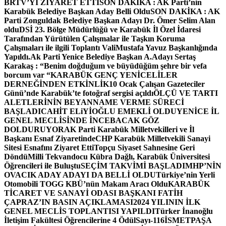
BRTV’Yİ ZİYARET ETTİ
SON DAKİKA : AK Parti’nin
Karabük Belediye Başkan Aday Belli Oldu
SON DAKİKA : AK
Parti Zonguldak Belediye Başkan Adayı Dr. Ömer Selim Alan
oldu
DSİ 23. Bölge Müdürlüğü ve Karabük İl Özel İdaresi
Tarafından Yürütülen Çalışmalar ile Taşkın Koruma
Çalışmaları ile ilgili Toplantı ValiMustafa Yavuz Başkanlığında
Yapıldı.
Ak Parti Yenice Belediye Başkan A.Adayı Sertaş
Karakaş : “Benim doğduğum ve büyüdüğüm şehre bir vefa
borcum var “
KARABÜK GENÇ YENİCELİLER
DERNEĞİNDEN ETKİNLİK
10 Ocak Çalışan Gazeteciler
Günü’nde Karabük’te fotoğraf sergisi açıldı
ÖLÇÜ VE TARTI
ALETLERİNİN BEYANNAME VERME SÜRECİ
BAŞLADI
CAHİT ELiYİOĞLU EMEKLİ OLDU
YENİCE İL
GENEL MECLİSİNDE İNCEBACAK GÖZ
DOLDURUYOR
AK Parti Karabük Milletvekilleri ve İl
Başkanı Esnaf Ziyaretinde
CHP Karabük Milletvekili Sanayi
Sitesi Esnafını Ziyaret Etti
Topçu Siyaset Sahnesine Geri
Döndü
Milli Tekvandocu Kübra Dağlı, Karabük Üniversitesi
Öğrencileri ile Buluştu
SEÇİM TAKVİMİ BAŞLADI
MHP’NİN
OVACIK ADAY ADAYI DA BELLİ OLDU
Türkiye’nin Yerli
Otomobili TOGG KBÜ’nün Makam Aracı Oldu
KARABÜK
TİCARET VE SANAYİ ODASI BAŞKANI FATİH
ÇAPRAZ’IN BASIN AÇIKLAMASI
2024 YILININ İLK
GENEL MECLİS TOPLANTISI YAPILDI
Türker İnanoğlu
İletişim Fakültesi Öğrencilerine 4 Ödül
Sayı-116
İSMETPAŞA