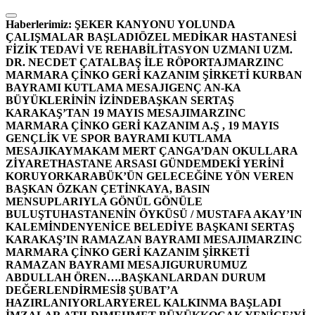
İçeriğe
atla
Haberlerimiz:
ŞEKER KANYONU YOLUNDA
ÇALIŞMALAR BAŞLADI
ÖZEL MEDİKAR HASTANESİ
FİZİK TEDAVİ VE REHABİLİTASYON UZMANI UZM.
DR. NECDET ÇATALBAŞ İLE RÖPORTAJ
MARZINC
MARMARA ÇİNKO GERİ KAZANIM ŞİRKETİ KURBAN
BAYRAMI KUTLAMA MESAJI
GENÇ AN-KA
BÜYÜKLERİNİN İZİNDE
BAŞKAN SERTAŞ
KARAKAŞ’TAN 19 MAYIS MESAJI
MARZINC
MARMARA ÇİNKO GERİ KAZANIM A.Ş , 19 MAYIS
GENÇLİK VE SPOR BAYRAMI KUTLAMA
MESAJI
KAYMAKAM MERT ÇANGA’DAN OKULLARA
ZİYARET
HASTANE ARSASI GÜNDEMDEKİ YERİNİ
KORUYOR
KARABÜK’ÜN GELECEĞİNE YÖN VEREN
BAŞKAN ÖZKAN ÇETİNKAYA, BASIN
MENSUPLARIYLA GÖNÜL GÖNÜLE
BULUŞTU
HASTANENİN ÖYKÜSÜ / MUSTAFA AKAY’IN
KALEMİNDEN
YENİCE BELEDİYE BAŞKANI SERTAŞ
KARAKAŞ’IN RAMAZAN BAYRAMI MESAJI
MARZINC
MARMARA ÇİNKO GERİ KAZANIM ŞİRKETİ
RAMAZAN BAYRAMI MESAJI
GURURUMUZ
ABDULLAH ÖREN….
BAŞKANLARDAN DURUM
DEĞERLENDİRMESİ
8 ŞUBAT’A
HAZIRLANIYORLAR
YEREL KALKINMA BAŞLADI