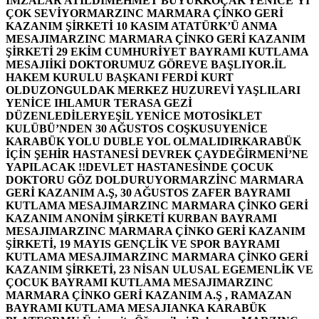
İMZALAR ATILDI
MEHMET BÜYÜKKOÇAK YENİCE’Yİ
ÇOK SEVİYOR
MARZINC MARMARA ÇİNKO GERİ
KAZANIM ŞİRKETİ 10 KASIM ATATÜRK’Ü ANMA
MESAJI
MARZINC MARMARA ÇİNKO GERİ KAZANIM
ŞİRKETİ 29 EKİM CUMHURİYET BAYRAMI KUTLAMA
MESAJI
İKİ DOKTORUMUZ GÖREVE BAŞLIYOR.
İL
HAKEM KURULU BAŞKANI FERDİ KURT
OLDU
ZONGULDAK MERKEZ HUZUREVİ YAŞLILARI
YENİCE IHLAMUR TERASA GEZİ
DÜZENLEDİLER
YEŞİL YENİCE MOTOSİKLET
KULÜBÜ’NDEN 30 AĞUSTOS COŞKUSU
YENİCE
KARABÜK YOLU DUBLE YOL OLMALIDIR
KARABÜK
İÇİN ŞEHİR HASTANESİ DEVREK ÇAYDEĞİRMENİ’NE
YAPILACAK !!
DEVLET HASTANESİNDE ÇOCUK
DOKTORU GÖZ DOLDURUYOR
MARZİNC MARMARA
GERİ KAZANIM A.Ş, 30 AĞUSTOS ZAFER BAYRAMI
KUTLAMA MESAJI
MARZINC MARMARA ÇİNKO GERİ
KAZANIM ANONİM ŞİRKETİ KURBAN BAYRAMI
MESAJI
MARZINC MARMARA ÇİNKO GERİ KAZANIM
ŞİRKETİ, 19 MAYIS GENÇLİK VE SPOR BAYRAMI
KUTLAMA MESAJI
MARZINC MARMARA ÇİNKO GERİ
KAZANIM ŞİRKETİ, 23 NİSAN ULUSAL EGEMENLİK VE
ÇOCUK BAYRAMI KUTLAMA MESAJI
MARZINC
MARMARA ÇİNKO GERİ KAZANIM A.Ş , RAMAZAN
BAYRAMI KUTLAMA MESAJI
ANKA KARABÜK