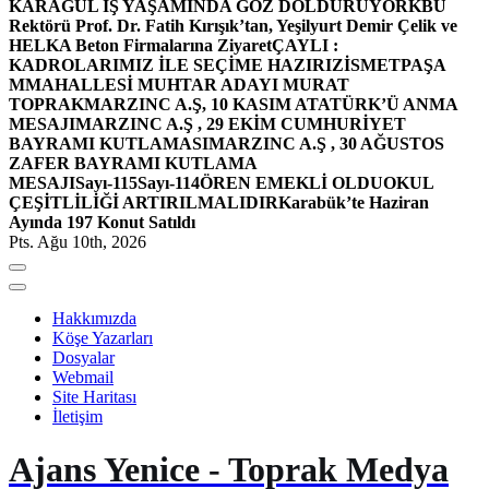
KARAGÜL İŞ YAŞAMINDA GÖZ DOLDURUYOR
KBÜ
Rektörü Prof. Dr. Fatih Kırışık’tan, Yeşilyurt Demir Çelik ve
HELKA Beton Firmalarına Ziyaret
ÇAYLI :
KADROLARIMIZ İLE SEÇİME HAZIRIZ
İSMETPAŞA
MMAHALLESİ MUHTAR ADAYI MURAT
TOPRAK
MARZINC A.Ş, 10 KASIM ATATÜRK’Ü ANMA
MESAJI
MARZINC A.Ş , 29 EKİM CUMHURİYET
BAYRAMI KUTLAMASI
MARZINC A.Ş , 30 AĞUSTOS
ZAFER BAYRAMI KUTLAMA
MESAJI
Sayı-115
Sayı-114
ÖREN EMEKLİ OLDU
OKUL
ÇEŞİTLİLİĞİ ARTIRILMALIDIR
Karabük’te Haziran
Ayında 197 Konut Satıldı
Pts. Ağu 10th, 2026
Hakkımızda
Köşe Yazarları
Dosyalar
Webmail
Site Haritası
İletişim
Ajans Yenice - Toprak Medya