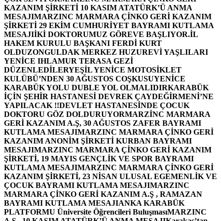
KAZANIM ŞİRKETİ 10 KASIM ATATÜRK’Ü ANMA
MESAJI
MARZINC MARMARA ÇİNKO GERİ KAZANIM
ŞİRKETİ 29 EKİM CUMHURİYET BAYRAMI KUTLAMA
MESAJI
İKİ DOKTORUMUZ GÖREVE BAŞLIYOR.
İL
HAKEM KURULU BAŞKANI FERDİ KURT
OLDU
ZONGULDAK MERKEZ HUZUREVİ YAŞLILARI
YENİCE IHLAMUR TERASA GEZİ
DÜZENLEDİLER
YEŞİL YENİCE MOTOSİKLET
KULÜBÜ’NDEN 30 AĞUSTOS COŞKUSU
YENİCE
KARABÜK YOLU DUBLE YOL OLMALIDIR
KARABÜK
İÇİN ŞEHİR HASTANESİ DEVREK ÇAYDEĞİRMENİ’NE
YAPILACAK !!
DEVLET HASTANESİNDE ÇOCUK
DOKTORU GÖZ DOLDURUYOR
MARZİNC MARMARA
GERİ KAZANIM A.Ş, 30 AĞUSTOS ZAFER BAYRAMI
KUTLAMA MESAJI
MARZINC MARMARA ÇİNKO GERİ
KAZANIM ANONİM ŞİRKETİ KURBAN BAYRAMI
MESAJI
MARZINC MARMARA ÇİNKO GERİ KAZANIM
ŞİRKETİ, 19 MAYIS GENÇLİK VE SPOR BAYRAMI
KUTLAMA MESAJI
MARZINC MARMARA ÇİNKO GERİ
KAZANIM ŞİRKETİ, 23 NİSAN ULUSAL EGEMENLİK VE
ÇOCUK BAYRAMI KUTLAMA MESAJI
MARZINC
MARMARA ÇİNKO GERİ KAZANIM A.Ş , RAMAZAN
BAYRAMI KUTLAMA MESAJI
ANKA KARABÜK
PLATFORMU Üniversite Öğrencileri Buluşması
MARZINC
A.Ş , 10 KASIM ATATÜRK’Ü ANMA MESAJI
Karakaş’tan