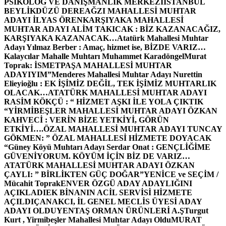
PSİKOLOG VE DANIŞMANLIK MERKEZİ
İSTANBUL
BEYLİKDÜZÜ DEREAĞZI MAHALLESİ MUHTAR
ADAYI İLYAS ÖREN
KARŞIYAKA MAHALLESİ
MUHTAR ADAYI ALİM TAKICAK : BİZ KAZANACAĞIZ,
KARŞIYAKA KAZANACAK…
Atatürk Mahallesi Muhtar
Adayı Yılmaz Berber : Amaç, hizmet ise, BİZDE VARIZ…
Kalaycılar Mahalle Muhtarı Muhammet Karadöngel
Murat
Toprak: İSMETPAŞA MAHALLESİ MUHTAR
ADAYIYIM”
Menderes Mahallesi Muhtar Adayı Nurettin
Elieyioğlu : EK İŞİMİZ DEĞİL, TEK İŞİMİZ MUHTARLIK
OLACAK…
ATATÜRK MAHALLESİ MUHTAR ADAYI
RASİM KÖKÇÜ : “ HİZMET AŞKI İLE YOLA ÇIKTIK
“
YİRMİBEŞLER MAHALLESİ MUHTAR ADAYI ÖZKAN
KAHVECİ : VERİN BİZE YETKİYİ, GÖRÜN
ETKİYİ….
ÖZAL MAHALLESİ MUHTAR ADAYI TUNCAY
GÖKMEN: ” ÖZAL MAHALLESİ HİZMETE DOYACAK
“
Güney Köyü Muhtarı Adayı Serdar Onat : GENÇLİĞİME
GÜVENİYORUM. KÖYÜM İÇİN BİZ DE VARIZ…
ATATÜRK MAHALLESİ MUHTAR ADAYI ÖZKAN
ÇAYLI: ” BİRLİKTEN GÜÇ DOĞAR”
YENİCE ve SEÇİM /
Mücahit Toprak
ENVER ÖZGÜ ADAY ADAYLIĞINI
AÇIKLADI
EK BİNANIN ACİL SERVİSİ HİZMETE
AÇILDI
ÇANAKCI, İL GENEL MECLİS ÜYESİ ADAY
ADAYI OLDU
YENTAŞ ORMAN ÜRÜNLERİ A.Ş
Turgut
Kurt , Yirmibeşler Mahallesi Muhtar Adayı Oldu
MURAT