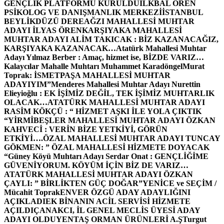
GENÇLİK PLATFORMU KURULDU
İLKBAL ÖREN
PSİKOLOG VE DANIŞMANLIK MERKEZİ
İSTANBUL
BEYLİKDÜZÜ DEREAĞZI MAHALLESİ MUHTAR
ADAYI İLYAS ÖREN
KARŞIYAKA MAHALLESİ
MUHTAR ADAYI ALİM TAKICAK : BİZ KAZANACAĞIZ,
KARŞIYAKA KAZANACAK…
Atatürk Mahallesi Muhtar
Adayı Yılmaz Berber : Amaç, hizmet ise, BİZDE VARIZ…
Kalaycılar Mahalle Muhtarı Muhammet Karadöngel
Murat
Toprak: İSMETPAŞA MAHALLESİ MUHTAR
ADAYIYIM”
Menderes Mahallesi Muhtar Adayı Nurettin
Elieyioğlu : EK İŞİMİZ DEĞİL, TEK İŞİMİZ MUHTARLIK
OLACAK…
ATATÜRK MAHALLESİ MUHTAR ADAYI
RASİM KÖKÇÜ : “ HİZMET AŞKI İLE YOLA ÇIKTIK
“
YİRMİBEŞLER MAHALLESİ MUHTAR ADAYI ÖZKAN
KAHVECİ : VERİN BİZE YETKİYİ, GÖRÜN
ETKİYİ….
ÖZAL MAHALLESİ MUHTAR ADAYI TUNCAY
GÖKMEN: ” ÖZAL MAHALLESİ HİZMETE DOYACAK
“
Güney Köyü Muhtarı Adayı Serdar Onat : GENÇLİĞİME
GÜVENİYORUM. KÖYÜM İÇİN BİZ DE VARIZ…
ATATÜRK MAHALLESİ MUHTAR ADAYI ÖZKAN
ÇAYLI: ” BİRLİKTEN GÜÇ DOĞAR”
YENİCE ve SEÇİM /
Mücahit Toprak
ENVER ÖZGÜ ADAY ADAYLIĞINI
AÇIKLADI
EK BİNANIN ACİL SERVİSİ HİZMETE
AÇILDI
ÇANAKCI, İL GENEL MECLİS ÜYESİ ADAY
ADAYI OLDU
YENTAŞ ORMAN ÜRÜNLERİ A.Ş
Turgut