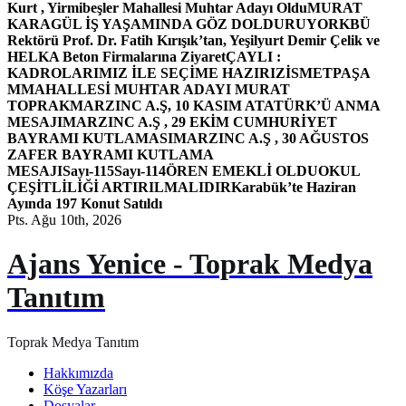
Kurt , Yirmibeşler Mahallesi Muhtar Adayı Oldu
MURAT
KARAGÜL İŞ YAŞAMINDA GÖZ DOLDURUYOR
KBÜ
Rektörü Prof. Dr. Fatih Kırışık’tan, Yeşilyurt Demir Çelik ve
HELKA Beton Firmalarına Ziyaret
ÇAYLI :
KADROLARIMIZ İLE SEÇİME HAZIRIZ
İSMETPAŞA
MMAHALLESİ MUHTAR ADAYI MURAT
TOPRAK
MARZINC A.Ş, 10 KASIM ATATÜRK’Ü ANMA
MESAJI
MARZINC A.Ş , 29 EKİM CUMHURİYET
BAYRAMI KUTLAMASI
MARZINC A.Ş , 30 AĞUSTOS
ZAFER BAYRAMI KUTLAMA
MESAJI
Sayı-115
Sayı-114
ÖREN EMEKLİ OLDU
OKUL
ÇEŞİTLİLİĞİ ARTIRILMALIDIR
Karabük’te Haziran
Ayında 197 Konut Satıldı
Pts. Ağu 10th, 2026
Ajans Yenice - Toprak Medya
Tanıtım
Toprak Medya Tanıtım
Hakkımızda
Köşe Yazarları
Dosyalar