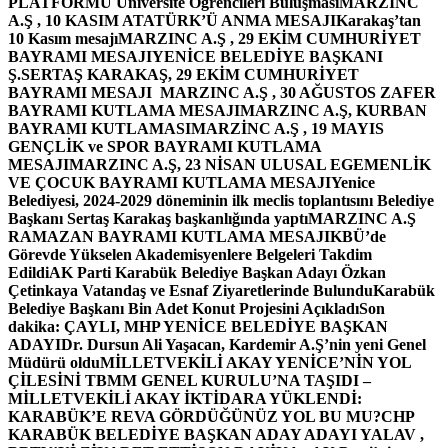
PLATFORMU Üniversite Öğrencileri Buluşması
MARZINC
A.Ş , 10 KASIM ATATÜRK’Ü ANMA MESAJI
Karakaş’tan
10 Kasım mesajı
MARZINC A.Ş , 29 EKİM CUMHURİYET
BAYRAMI MESAJI
YENİCE BELEDİYE BAŞKANI
Ş.SERTAŞ KARAKAŞ, 29 EKİM CUMHURİYET
BAYRAMI MESAJI
MARZINC A.Ş , 30 AĞUSTOS ZAFER
BAYRAMI KUTLAMA MESAJI
MARZINC A.Ş, KURBAN
BAYRAMI KUTLAMASI
MARZİNC A.Ş , 19 MAYIS
GENÇLİK ve SPOR BAYRAMI KUTLAMA
MESAJI
MARZINC A.Ş, 23 NİSAN ULUSAL EGEMENLİK
VE ÇOCUK BAYRAMI KUTLAMA MESAJI
Yenice
Belediyesi, 2024-2029 döneminin ilk meclis toplantısını Belediye
Başkanı Sertaş Karakaş başkanlığında yaptı
MARZINC A.Ş
RAMAZAN BAYRAMI KUTLAMA MESAJI
KBÜ’de
Görevde Yükselen Akademisyenlere Belgeleri Takdim
Edildi
AK Parti Karabük Belediye Başkan Adayı Özkan
Çetinkaya Vatandaş ve Esnaf Ziyaretlerinde Bulundu
Karabük
Belediye Başkanı Bin Adet Konut Projesini Açıkladı
Son
dakika: ÇAYLI, MHP YENİCE BELEDİYE BAŞKAN
ADAYI
Dr. Dursun Ali Yaşacan, Kardemir A.Ş’nin yeni Genel
Müdürü oldu
MİLLETVEKİLİ AKAY YENİCE’NİN YOL
ÇİLESİNİ TBMM GENEL KURULU’NA TAŞIDI –
MİLLETVEKİLİ AKAY İKTİDARA YÜKLENDİ:
KARABÜK’E REVA GÖRDÜĞÜNÜZ YOL BU MU?
CHP
KARABÜK BELEDİYE BAŞKAN ADAY ADAYI YALAV ,