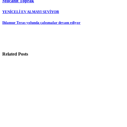
Mücahit Toprak
Yazı
YENİCELİ EV ALMAYI SEVİYOR
gezinmesi
Ihlamur Teras yolunda çalışmalar devam ediyor
Related Posts