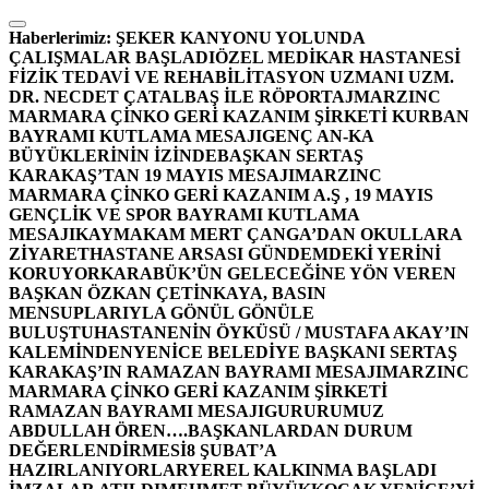
İçeriğe
atla
Haberlerimiz:
ŞEKER KANYONU YOLUNDA
ÇALIŞMALAR BAŞLADI
ÖZEL MEDİKAR HASTANESİ
FİZİK TEDAVİ VE REHABİLİTASYON UZMANI UZM.
DR. NECDET ÇATALBAŞ İLE RÖPORTAJ
MARZINC
MARMARA ÇİNKO GERİ KAZANIM ŞİRKETİ KURBAN
BAYRAMI KUTLAMA MESAJI
GENÇ AN-KA
BÜYÜKLERİNİN İZİNDE
BAŞKAN SERTAŞ
KARAKAŞ’TAN 19 MAYIS MESAJI
MARZINC
MARMARA ÇİNKO GERİ KAZANIM A.Ş , 19 MAYIS
GENÇLİK VE SPOR BAYRAMI KUTLAMA
MESAJI
KAYMAKAM MERT ÇANGA’DAN OKULLARA
ZİYARET
HASTANE ARSASI GÜNDEMDEKİ YERİNİ
KORUYOR
KARABÜK’ÜN GELECEĞİNE YÖN VEREN
BAŞKAN ÖZKAN ÇETİNKAYA, BASIN
MENSUPLARIYLA GÖNÜL GÖNÜLE
BULUŞTU
HASTANENİN ÖYKÜSÜ / MUSTAFA AKAY’IN
KALEMİNDEN
YENİCE BELEDİYE BAŞKANI SERTAŞ
KARAKAŞ’IN RAMAZAN BAYRAMI MESAJI
MARZINC
MARMARA ÇİNKO GERİ KAZANIM ŞİRKETİ
RAMAZAN BAYRAMI MESAJI
GURURUMUZ
ABDULLAH ÖREN….
BAŞKANLARDAN DURUM
DEĞERLENDİRMESİ
8 ŞUBAT’A
HAZIRLANIYORLAR
YEREL KALKINMA BAŞLADI