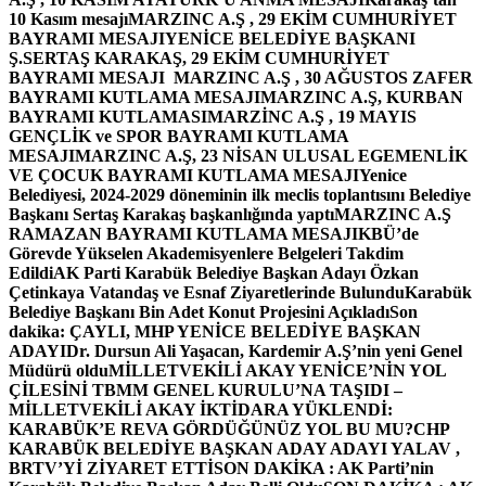
10 Kasım mesajı
MARZINC A.Ş , 29 EKİM CUMHURİYET
BAYRAMI MESAJI
YENİCE BELEDİYE BAŞKANI
Ş.SERTAŞ KARAKAŞ, 29 EKİM CUMHURİYET
BAYRAMI MESAJI
MARZINC A.Ş , 30 AĞUSTOS ZAFER
BAYRAMI KUTLAMA MESAJI
MARZINC A.Ş, KURBAN
BAYRAMI KUTLAMASI
MARZİNC A.Ş , 19 MAYIS
GENÇLİK ve SPOR BAYRAMI KUTLAMA
MESAJI
MARZINC A.Ş, 23 NİSAN ULUSAL EGEMENLİK
VE ÇOCUK BAYRAMI KUTLAMA MESAJI
Yenice
Belediyesi, 2024-2029 döneminin ilk meclis toplantısını Belediye
Başkanı Sertaş Karakaş başkanlığında yaptı
MARZINC A.Ş
RAMAZAN BAYRAMI KUTLAMA MESAJI
KBÜ’de
Görevde Yükselen Akademisyenlere Belgeleri Takdim
Edildi
AK Parti Karabük Belediye Başkan Adayı Özkan
Çetinkaya Vatandaş ve Esnaf Ziyaretlerinde Bulundu
Karabük
Belediye Başkanı Bin Adet Konut Projesini Açıkladı
Son
dakika: ÇAYLI, MHP YENİCE BELEDİYE BAŞKAN
ADAYI
Dr. Dursun Ali Yaşacan, Kardemir A.Ş’nin yeni Genel
Müdürü oldu
MİLLETVEKİLİ AKAY YENİCE’NİN YOL
ÇİLESİNİ TBMM GENEL KURULU’NA TAŞIDI –
MİLLETVEKİLİ AKAY İKTİDARA YÜKLENDİ:
KARABÜK’E REVA GÖRDÜĞÜNÜZ YOL BU MU?
CHP
KARABÜK BELEDİYE BAŞKAN ADAY ADAYI YALAV ,
BRTV’Yİ ZİYARET ETTİ
SON DAKİKA : AK Parti’nin