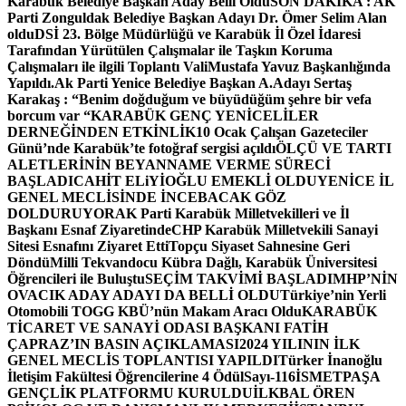
Karabük Belediye Başkan Aday Belli Oldu
SON DAKİKA : AK
Parti Zonguldak Belediye Başkan Adayı Dr. Ömer Selim Alan
oldu
DSİ 23. Bölge Müdürlüğü ve Karabük İl Özel İdaresi
Tarafından Yürütülen Çalışmalar ile Taşkın Koruma
Çalışmaları ile ilgili Toplantı ValiMustafa Yavuz Başkanlığında
Yapıldı.
Ak Parti Yenice Belediye Başkan A.Adayı Sertaş
Karakaş : “Benim doğduğum ve büyüdüğüm şehre bir vefa
borcum var “
KARABÜK GENÇ YENİCELİLER
DERNEĞİNDEN ETKİNLİK
10 Ocak Çalışan Gazeteciler
Günü’nde Karabük’te fotoğraf sergisi açıldı
ÖLÇÜ VE TARTI
ALETLERİNİN BEYANNAME VERME SÜRECİ
BAŞLADI
CAHİT ELiYİOĞLU EMEKLİ OLDU
YENİCE İL
GENEL MECLİSİNDE İNCEBACAK GÖZ
DOLDURUYOR
AK Parti Karabük Milletvekilleri ve İl
Başkanı Esnaf Ziyaretinde
CHP Karabük Milletvekili Sanayi
Sitesi Esnafını Ziyaret Etti
Topçu Siyaset Sahnesine Geri
Döndü
Milli Tekvandocu Kübra Dağlı, Karabük Üniversitesi
Öğrencileri ile Buluştu
SEÇİM TAKVİMİ BAŞLADI
MHP’NİN
OVACIK ADAY ADAYI DA BELLİ OLDU
Türkiye’nin Yerli
Otomobili TOGG KBÜ’nün Makam Aracı Oldu
KARABÜK
TİCARET VE SANAYİ ODASI BAŞKANI FATİH
ÇAPRAZ’IN BASIN AÇIKLAMASI
2024 YILININ İLK
GENEL MECLİS TOPLANTISI YAPILDI
Türker İnanoğlu
İletişim Fakültesi Öğrencilerine 4 Ödül
Sayı-116
İSMETPAŞA
GENÇLİK PLATFORMU KURULDU
İLKBAL ÖREN