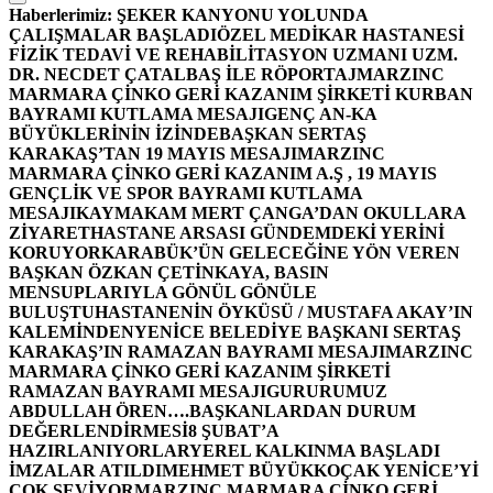
Haberlerimiz:
ŞEKER KANYONU YOLUNDA
ÇALIŞMALAR BAŞLADI
ÖZEL MEDİKAR HASTANESİ
FİZİK TEDAVİ VE REHABİLİTASYON UZMANI UZM.
DR. NECDET ÇATALBAŞ İLE RÖPORTAJ
MARZINC
MARMARA ÇİNKO GERİ KAZANIM ŞİRKETİ KURBAN
BAYRAMI KUTLAMA MESAJI
GENÇ AN-KA
BÜYÜKLERİNİN İZİNDE
BAŞKAN SERTAŞ
KARAKAŞ’TAN 19 MAYIS MESAJI
MARZINC
MARMARA ÇİNKO GERİ KAZANIM A.Ş , 19 MAYIS
GENÇLİK VE SPOR BAYRAMI KUTLAMA
MESAJI
KAYMAKAM MERT ÇANGA’DAN OKULLARA
ZİYARET
HASTANE ARSASI GÜNDEMDEKİ YERİNİ
KORUYOR
KARABÜK’ÜN GELECEĞİNE YÖN VEREN
BAŞKAN ÖZKAN ÇETİNKAYA, BASIN
MENSUPLARIYLA GÖNÜL GÖNÜLE
BULUŞTU
HASTANENİN ÖYKÜSÜ / MUSTAFA AKAY’IN
KALEMİNDEN
YENİCE BELEDİYE BAŞKANI SERTAŞ
KARAKAŞ’IN RAMAZAN BAYRAMI MESAJI
MARZINC
MARMARA ÇİNKO GERİ KAZANIM ŞİRKETİ
RAMAZAN BAYRAMI MESAJI
GURURUMUZ
ABDULLAH ÖREN….
BAŞKANLARDAN DURUM
DEĞERLENDİRMESİ
8 ŞUBAT’A
HAZIRLANIYORLAR
YEREL KALKINMA BAŞLADI
İMZALAR ATILDI
MEHMET BÜYÜKKOÇAK YENİCE’Yİ
ÇOK SEVİYOR
MARZINC MARMARA ÇİNKO GERİ