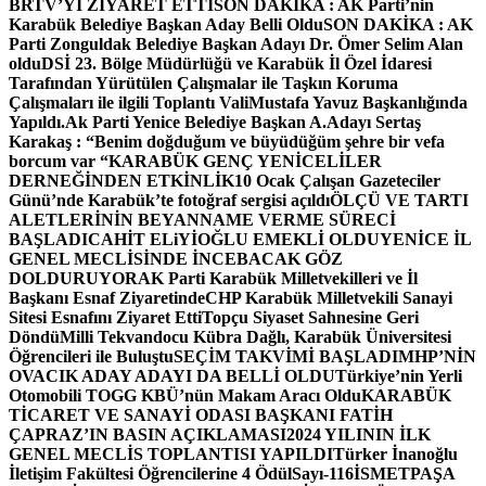
BRTV’Yİ ZİYARET ETTİ
SON DAKİKA : AK Parti’nin
Karabük Belediye Başkan Aday Belli Oldu
SON DAKİKA : AK
Parti Zonguldak Belediye Başkan Adayı Dr. Ömer Selim Alan
oldu
DSİ 23. Bölge Müdürlüğü ve Karabük İl Özel İdaresi
Tarafından Yürütülen Çalışmalar ile Taşkın Koruma
Çalışmaları ile ilgili Toplantı ValiMustafa Yavuz Başkanlığında
Yapıldı.
Ak Parti Yenice Belediye Başkan A.Adayı Sertaş
Karakaş : “Benim doğduğum ve büyüdüğüm şehre bir vefa
borcum var “
KARABÜK GENÇ YENİCELİLER
DERNEĞİNDEN ETKİNLİK
10 Ocak Çalışan Gazeteciler
Günü’nde Karabük’te fotoğraf sergisi açıldı
ÖLÇÜ VE TARTI
ALETLERİNİN BEYANNAME VERME SÜRECİ
BAŞLADI
CAHİT ELiYİOĞLU EMEKLİ OLDU
YENİCE İL
GENEL MECLİSİNDE İNCEBACAK GÖZ
DOLDURUYOR
AK Parti Karabük Milletvekilleri ve İl
Başkanı Esnaf Ziyaretinde
CHP Karabük Milletvekili Sanayi
Sitesi Esnafını Ziyaret Etti
Topçu Siyaset Sahnesine Geri
Döndü
Milli Tekvandocu Kübra Dağlı, Karabük Üniversitesi
Öğrencileri ile Buluştu
SEÇİM TAKVİMİ BAŞLADI
MHP’NİN
OVACIK ADAY ADAYI DA BELLİ OLDU
Türkiye’nin Yerli
Otomobili TOGG KBÜ’nün Makam Aracı Oldu
KARABÜK
TİCARET VE SANAYİ ODASI BAŞKANI FATİH
ÇAPRAZ’IN BASIN AÇIKLAMASI
2024 YILININ İLK
GENEL MECLİS TOPLANTISI YAPILDI
Türker İnanoğlu
İletişim Fakültesi Öğrencilerine 4 Ödül
Sayı-116
İSMETPAŞA