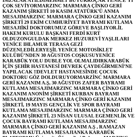
İMZALAR ATILDI
MEHMET BÜYÜKKOÇAK YENİCE’Yİ
ÇOK SEVİYOR
MARZINC MARMARA ÇİNKO GERİ
KAZANIM ŞİRKETİ 10 KASIM ATATÜRK’Ü ANMA
MESAJI
MARZINC MARMARA ÇİNKO GERİ KAZANIM
ŞİRKETİ 29 EKİM CUMHURİYET BAYRAMI KUTLAMA
MESAJI
İKİ DOKTORUMUZ GÖREVE BAŞLIYOR.
İL
HAKEM KURULU BAŞKANI FERDİ KURT
OLDU
ZONGULDAK MERKEZ HUZUREVİ YAŞLILARI
YENİCE IHLAMUR TERASA GEZİ
DÜZENLEDİLER
YEŞİL YENİCE MOTOSİKLET
KULÜBÜ’NDEN 30 AĞUSTOS COŞKUSU
YENİCE
KARABÜK YOLU DUBLE YOL OLMALIDIR
KARABÜK
İÇİN ŞEHİR HASTANESİ DEVREK ÇAYDEĞİRMENİ’NE
YAPILACAK !!
DEVLET HASTANESİNDE ÇOCUK
DOKTORU GÖZ DOLDURUYOR
MARZİNC MARMARA
GERİ KAZANIM A.Ş, 30 AĞUSTOS ZAFER BAYRAMI
KUTLAMA MESAJI
MARZINC MARMARA ÇİNKO GERİ
KAZANIM ANONİM ŞİRKETİ KURBAN BAYRAMI
MESAJI
MARZINC MARMARA ÇİNKO GERİ KAZANIM
ŞİRKETİ, 19 MAYIS GENÇLİK VE SPOR BAYRAMI
KUTLAMA MESAJI
MARZINC MARMARA ÇİNKO GERİ
KAZANIM ŞİRKETİ, 23 NİSAN ULUSAL EGEMENLİK VE
ÇOCUK BAYRAMI KUTLAMA MESAJI
MARZINC
MARMARA ÇİNKO GERİ KAZANIM A.Ş , RAMAZAN
BAYRAMI KUTLAMA MESAJI
ANKA KARABÜK