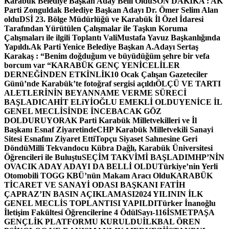
Karabük Belediye Başkan Aday Belli Oldu
SON DAKİKA : AK
Parti Zonguldak Belediye Başkan Adayı Dr. Ömer Selim Alan
oldu
DSİ 23. Bölge Müdürlüğü ve Karabük İl Özel İdaresi
Tarafından Yürütülen Çalışmalar ile Taşkın Koruma
Çalışmaları ile ilgili Toplantı ValiMustafa Yavuz Başkanlığında
Yapıldı.
Ak Parti Yenice Belediye Başkan A.Adayı Sertaş
Karakaş : “Benim doğduğum ve büyüdüğüm şehre bir vefa
borcum var “
KARABÜK GENÇ YENİCELİLER
DERNEĞİNDEN ETKİNLİK
10 Ocak Çalışan Gazeteciler
Günü’nde Karabük’te fotoğraf sergisi açıldı
ÖLÇÜ VE TARTI
ALETLERİNİN BEYANNAME VERME SÜRECİ
BAŞLADI
CAHİT ELiYİOĞLU EMEKLİ OLDU
YENİCE İL
GENEL MECLİSİNDE İNCEBACAK GÖZ
DOLDURUYOR
AK Parti Karabük Milletvekilleri ve İl
Başkanı Esnaf Ziyaretinde
CHP Karabük Milletvekili Sanayi
Sitesi Esnafını Ziyaret Etti
Topçu Siyaset Sahnesine Geri
Döndü
Milli Tekvandocu Kübra Dağlı, Karabük Üniversitesi
Öğrencileri ile Buluştu
SEÇİM TAKVİMİ BAŞLADI
MHP’NİN
OVACIK ADAY ADAYI DA BELLİ OLDU
Türkiye’nin Yerli
Otomobili TOGG KBÜ’nün Makam Aracı Oldu
KARABÜK
TİCARET VE SANAYİ ODASI BAŞKANI FATİH
ÇAPRAZ’IN BASIN AÇIKLAMASI
2024 YILININ İLK
GENEL MECLİS TOPLANTISI YAPILDI
Türker İnanoğlu
İletişim Fakültesi Öğrencilerine 4 Ödül
Sayı-116
İSMETPAŞA
GENÇLİK PLATFORMU KURULDU
İLKBAL ÖREN