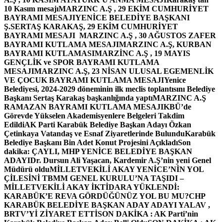
10 Kasım mesajı
MARZINC A.Ş , 29 EKİM CUMHURİYET
BAYRAMI MESAJI
YENİCE BELEDİYE BAŞKANI
Ş.SERTAŞ KARAKAŞ, 29 EKİM CUMHURİYET
BAYRAMI MESAJI
MARZINC A.Ş , 30 AĞUSTOS ZAFER
BAYRAMI KUTLAMA MESAJI
MARZINC A.Ş, KURBAN
BAYRAMI KUTLAMASI
MARZİNC A.Ş , 19 MAYIS
GENÇLİK ve SPOR BAYRAMI KUTLAMA
MESAJI
MARZINC A.Ş, 23 NİSAN ULUSAL EGEMENLİK
VE ÇOCUK BAYRAMI KUTLAMA MESAJI
Yenice
Belediyesi, 2024-2029 döneminin ilk meclis toplantısını Belediye
Başkanı Sertaş Karakaş başkanlığında yaptı
MARZINC A.Ş
RAMAZAN BAYRAMI KUTLAMA MESAJI
KBÜ’de
Görevde Yükselen Akademisyenlere Belgeleri Takdim
Edildi
AK Parti Karabük Belediye Başkan Adayı Özkan
Çetinkaya Vatandaş ve Esnaf Ziyaretlerinde Bulundu
Karabük
Belediye Başkanı Bin Adet Konut Projesini Açıkladı
Son
dakika: ÇAYLI, MHP YENİCE BELEDİYE BAŞKAN
ADAYI
Dr. Dursun Ali Yaşacan, Kardemir A.Ş’nin yeni Genel
Müdürü oldu
MİLLETVEKİLİ AKAY YENİCE’NİN YOL
ÇİLESİNİ TBMM GENEL KURULU’NA TAŞIDI –
MİLLETVEKİLİ AKAY İKTİDARA YÜKLENDİ:
KARABÜK’E REVA GÖRDÜĞÜNÜZ YOL BU MU?
CHP
KARABÜK BELEDİYE BAŞKAN ADAY ADAYI YALAV ,
BRTV’Yİ ZİYARET ETTİ
SON DAKİKA : AK Parti’nin