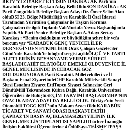
BRTV’Yİ ZİYARET ETTİ
SON DAKİKA : AK Parti’nin
Karabük Belediye Başkan Aday Belli Oldu
SON DAKİKA : AK
Parti Zonguldak Belediye Başkan Adayı Dr. Ömer Selim Alan
oldu
DSİ 23. Bölge Müdürlüğü ve Karabük İl Özel İdaresi
Tarafından Yürütülen Çalışmalar ile Taşkın Koruma
Çalışmaları ile ilgili Toplantı ValiMustafa Yavuz Başkanlığında
Yapıldı.
Ak Parti Yenice Belediye Başkan A.Adayı Sertaş
Karakaş : “Benim doğduğum ve büyüdüğüm şehre bir vefa
borcum var “
KARABÜK GENÇ YENİCELİLER
DERNEĞİNDEN ETKİNLİK
10 Ocak Çalışan Gazeteciler
Günü’nde Karabük’te fotoğraf sergisi açıldı
ÖLÇÜ VE TARTI
ALETLERİNİN BEYANNAME VERME SÜRECİ
BAŞLADI
CAHİT ELiYİOĞLU EMEKLİ OLDU
YENİCE İL
GENEL MECLİSİNDE İNCEBACAK GÖZ
DOLDURUYOR
AK Parti Karabük Milletvekilleri ve İl
Başkanı Esnaf Ziyaretinde
CHP Karabük Milletvekili Sanayi
Sitesi Esnafını Ziyaret Etti
Topçu Siyaset Sahnesine Geri
Döndü
Milli Tekvandocu Kübra Dağlı, Karabük Üniversitesi
Öğrencileri ile Buluştu
SEÇİM TAKVİMİ BAŞLADI
MHP’NİN
OVACIK ADAY ADAYI DA BELLİ OLDU
Türkiye’nin Yerli
Otomobili TOGG KBÜ’nün Makam Aracı Oldu
KARABÜK
TİCARET VE SANAYİ ODASI BAŞKANI FATİH
ÇAPRAZ’IN BASIN AÇIKLAMASI
2024 YILININ İLK
GENEL MECLİS TOPLANTISI YAPILDI
Türker İnanoğlu
İletişim Fakültesi Öğrencilerine 4 Ödül
Sayı-116
İSMETPAŞA