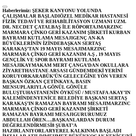
İçeriğe
atla
Haberlerimiz:
ŞEKER KANYONU YOLUNDA
ÇALIŞMALAR BAŞLADI
ÖZEL MEDİKAR HASTANESİ
FİZİK TEDAVİ VE REHABİLİTASYON UZMANI UZM.
DR. NECDET ÇATALBAŞ İLE RÖPORTAJ
MARZINC
MARMARA ÇİNKO GERİ KAZANIM ŞİRKETİ KURBAN
BAYRAMI KUTLAMA MESAJI
GENÇ AN-KA
BÜYÜKLERİNİN İZİNDE
BAŞKAN SERTAŞ
KARAKAŞ’TAN 19 MAYIS MESAJI
MARZINC
MARMARA ÇİNKO GERİ KAZANIM A.Ş , 19 MAYIS
GENÇLİK VE SPOR BAYRAMI KUTLAMA
MESAJI
KAYMAKAM MERT ÇANGA’DAN OKULLARA
ZİYARET
HASTANE ARSASI GÜNDEMDEKİ YERİNİ
KORUYOR
KARABÜK’ÜN GELECEĞİNE YÖN VEREN
BAŞKAN ÖZKAN ÇETİNKAYA, BASIN
MENSUPLARIYLA GÖNÜL GÖNÜLE
BULUŞTU
HASTANENİN ÖYKÜSÜ / MUSTAFA AKAY’IN
KALEMİNDEN
YENİCE BELEDİYE BAŞKANI SERTAŞ
KARAKAŞ’IN RAMAZAN BAYRAMI MESAJI
MARZINC
MARMARA ÇİNKO GERİ KAZANIM ŞİRKETİ
RAMAZAN BAYRAMI MESAJI
GURURUMUZ
ABDULLAH ÖREN….
BAŞKANLARDAN DURUM
DEĞERLENDİRMESİ
8 ŞUBAT’A
HAZIRLANIYORLAR
YEREL KALKINMA BAŞLADI