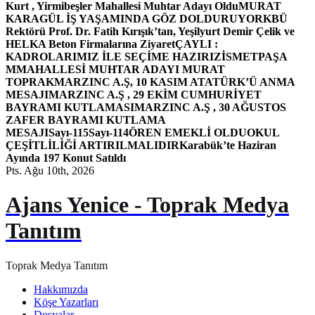
Kurt , Yirmibeşler Mahallesi Muhtar Adayı Oldu
MURAT
KARAGÜL İŞ YAŞAMINDA GÖZ DOLDURUYOR
KBÜ
Rektörü Prof. Dr. Fatih Kırışık’tan, Yeşilyurt Demir Çelik ve
HELKA Beton Firmalarına Ziyaret
ÇAYLI :
KADROLARIMIZ İLE SEÇİME HAZIRIZ
İSMETPAŞA
MMAHALLESİ MUHTAR ADAYI MURAT
TOPRAK
MARZINC A.Ş, 10 KASIM ATATÜRK’Ü ANMA
MESAJI
MARZINC A.Ş , 29 EKİM CUMHURİYET
BAYRAMI KUTLAMASI
MARZINC A.Ş , 30 AĞUSTOS
ZAFER BAYRAMI KUTLAMA
MESAJI
Sayı-115
Sayı-114
ÖREN EMEKLİ OLDU
OKUL
ÇEŞİTLİLİĞİ ARTIRILMALIDIR
Karabük’te Haziran
Ayında 197 Konut Satıldı
Pts. Ağu 10th, 2026
Ajans Yenice - Toprak Medya
Tanıtım
Toprak Medya Tanıtım
Hakkımızda
Köşe Yazarları
Dosyalar