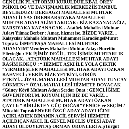
GENÇLİK PLATFORMU KURULDU
İLKBAL ÖREN
PSİKOLOG VE DANIŞMANLIK MERKEZİ
İSTANBUL
BEYLİKDÜZÜ DEREAĞZI MAHALLESİ MUHTAR
ADAYI İLYAS ÖREN
KARŞIYAKA MAHALLESİ
MUHTAR ADAYI ALİM TAKICAK : BİZ KAZANACAĞIZ,
KARŞIYAKA KAZANACAK…
Atatürk Mahallesi Muhtar
Adayı Yılmaz Berber : Amaç, hizmet ise, BİZDE VARIZ…
Kalaycılar Mahalle Muhtarı Muhammet Karadöngel
Murat
Toprak: İSMETPAŞA MAHALLESİ MUHTAR
ADAYIYIM”
Menderes Mahallesi Muhtar Adayı Nurettin
Elieyioğlu : EK İŞİMİZ DEĞİL, TEK İŞİMİZ MUHTARLIK
OLACAK…
ATATÜRK MAHALLESİ MUHTAR ADAYI
RASİM KÖKÇÜ : “ HİZMET AŞKI İLE YOLA ÇIKTIK
“
YİRMİBEŞLER MAHALLESİ MUHTAR ADAYI ÖZKAN
KAHVECİ : VERİN BİZE YETKİYİ, GÖRÜN
ETKİYİ….
ÖZAL MAHALLESİ MUHTAR ADAYI TUNCAY
GÖKMEN: ” ÖZAL MAHALLESİ HİZMETE DOYACAK
“
Güney Köyü Muhtarı Adayı Serdar Onat : GENÇLİĞİME
GÜVENİYORUM. KÖYÜM İÇİN BİZ DE VARIZ…
ATATÜRK MAHALLESİ MUHTAR ADAYI ÖZKAN
ÇAYLI: ” BİRLİKTEN GÜÇ DOĞAR”
YENİCE ve SEÇİM /
Mücahit Toprak
ENVER ÖZGÜ ADAY ADAYLIĞINI
AÇIKLADI
EK BİNANIN ACİL SERVİSİ HİZMETE
AÇILDI
ÇANAKCI, İL GENEL MECLİS ÜYESİ ADAY
ADAYI OLDU
YENTAŞ ORMAN ÜRÜNLERİ A.Ş
Turgut