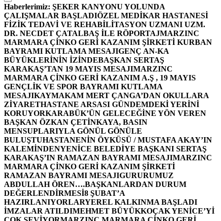
Haberlerimiz:
ŞEKER KANYONU YOLUNDA
ÇALIŞMALAR BAŞLADI
ÖZEL MEDİKAR HASTANESİ
FİZİK TEDAVİ VE REHABİLİTASYON UZMANI UZM.
DR. NECDET ÇATALBAŞ İLE RÖPORTAJ
MARZINC
MARMARA ÇİNKO GERİ KAZANIM ŞİRKETİ KURBAN
BAYRAMI KUTLAMA MESAJI
GENÇ AN-KA
BÜYÜKLERİNİN İZİNDE
BAŞKAN SERTAŞ
KARAKAŞ’TAN 19 MAYIS MESAJI
MARZINC
MARMARA ÇİNKO GERİ KAZANIM A.Ş , 19 MAYIS
GENÇLİK VE SPOR BAYRAMI KUTLAMA
MESAJI
KAYMAKAM MERT ÇANGA’DAN OKULLARA
ZİYARET
HASTANE ARSASI GÜNDEMDEKİ YERİNİ
KORUYOR
KARABÜK’ÜN GELECEĞİNE YÖN VEREN
BAŞKAN ÖZKAN ÇETİNKAYA, BASIN
MENSUPLARIYLA GÖNÜL GÖNÜLE
BULUŞTU
HASTANENİN ÖYKÜSÜ / MUSTAFA AKAY’IN
KALEMİNDEN
YENİCE BELEDİYE BAŞKANI SERTAŞ
KARAKAŞ’IN RAMAZAN BAYRAMI MESAJI
MARZINC
MARMARA ÇİNKO GERİ KAZANIM ŞİRKETİ
RAMAZAN BAYRAMI MESAJI
GURURUMUZ
ABDULLAH ÖREN….
BAŞKANLARDAN DURUM
DEĞERLENDİRMESİ
8 ŞUBAT’A
HAZIRLANIYORLAR
YEREL KALKINMA BAŞLADI
İMZALAR ATILDI
MEHMET BÜYÜKKOÇAK YENİCE’Yİ
ÇOK SEVİYOR
MARZINC MARMARA ÇİNKO GERİ