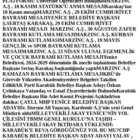
PLATFORMU Üniversite Öğrencileri Buluşması
MARZINC
A.Ş , 10 KASIM ATATÜRK’Ü ANMA MESAJI
Karakaş’tan
10 Kasım mesajı
MARZINC A.Ş , 29 EKİM CUMHURİYET
BAYRAMI MESAJI
YENİCE BELEDİYE BAŞKANI
Ş.SERTAŞ KARAKAŞ, 29 EKİM CUMHURİYET
BAYRAMI MESAJI
MARZINC A.Ş , 30 AĞUSTOS ZAFER
BAYRAMI KUTLAMA MESAJI
MARZINC A.Ş, KURBAN
BAYRAMI KUTLAMASI
MARZİNC A.Ş , 19 MAYIS
GENÇLİK ve SPOR BAYRAMI KUTLAMA
MESAJI
MARZINC A.Ş, 23 NİSAN ULUSAL EGEMENLİK
VE ÇOCUK BAYRAMI KUTLAMA MESAJI
Yenice
Belediyesi, 2024-2029 döneminin ilk meclis toplantısını Belediye
Başkanı Sertaş Karakaş başkanlığında yaptı
MARZINC A.Ş
RAMAZAN BAYRAMI KUTLAMA MESAJI
KBÜ’de
Görevde Yükselen Akademisyenlere Belgeleri Takdim
Edildi
AK Parti Karabük Belediye Başkan Adayı Özkan
Çetinkaya Vatandaş ve Esnaf Ziyaretlerinde Bulundu
Karabük
Belediye Başkanı Bin Adet Konut Projesini Açıkladı
Son
dakika: ÇAYLI, MHP YENİCE BELEDİYE BAŞKAN
ADAYI
Dr. Dursun Ali Yaşacan, Kardemir A.Ş’nin yeni Genel
Müdürü oldu
MİLLETVEKİLİ AKAY YENİCE’NİN YOL
ÇİLESİNİ TBMM GENEL KURULU’NA TAŞIDI –
MİLLETVEKİLİ AKAY İKTİDARA YÜKLENDİ:
KARABÜK’E REVA GÖRDÜĞÜNÜZ YOL BU MU?
CHP
KARABÜK BELEDİYE BAŞKAN ADAY ADAYI YALAV ,