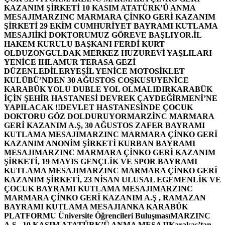
KAZANIM ŞİRKETİ 10 KASIM ATATÜRK’Ü ANMA
MESAJI
MARZINC MARMARA ÇİNKO GERİ KAZANIM
ŞİRKETİ 29 EKİM CUMHURİYET BAYRAMI KUTLAMA
MESAJI
İKİ DOKTORUMUZ GÖREVE BAŞLIYOR.
İL
HAKEM KURULU BAŞKANI FERDİ KURT
OLDU
ZONGULDAK MERKEZ HUZUREVİ YAŞLILARI
YENİCE IHLAMUR TERASA GEZİ
DÜZENLEDİLER
YEŞİL YENİCE MOTOSİKLET
KULÜBÜ’NDEN 30 AĞUSTOS COŞKUSU
YENİCE
KARABÜK YOLU DUBLE YOL OLMALIDIR
KARABÜK
İÇİN ŞEHİR HASTANESİ DEVREK ÇAYDEĞİRMENİ’NE
YAPILACAK !!
DEVLET HASTANESİNDE ÇOCUK
DOKTORU GÖZ DOLDURUYOR
MARZİNC MARMARA
GERİ KAZANIM A.Ş, 30 AĞUSTOS ZAFER BAYRAMI
KUTLAMA MESAJI
MARZINC MARMARA ÇİNKO GERİ
KAZANIM ANONİM ŞİRKETİ KURBAN BAYRAMI
MESAJI
MARZINC MARMARA ÇİNKO GERİ KAZANIM
ŞİRKETİ, 19 MAYIS GENÇLİK VE SPOR BAYRAMI
KUTLAMA MESAJI
MARZINC MARMARA ÇİNKO GERİ
KAZANIM ŞİRKETİ, 23 NİSAN ULUSAL EGEMENLİK VE
ÇOCUK BAYRAMI KUTLAMA MESAJI
MARZINC
MARMARA ÇİNKO GERİ KAZANIM A.Ş , RAMAZAN
BAYRAMI KUTLAMA MESAJI
ANKA KARABÜK
PLATFORMU Üniversite Öğrencileri Buluşması
MARZINC
A.Ş , 10 KASIM ATATÜRK’Ü ANMA MESAJI
Karakaş’tan