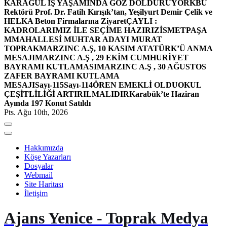
KARAGÜL İŞ YAŞAMINDA GÖZ DOLDURUYOR
KBÜ
Rektörü Prof. Dr. Fatih Kırışık’tan, Yeşilyurt Demir Çelik ve
HELKA Beton Firmalarına Ziyaret
ÇAYLI :
KADROLARIMIZ İLE SEÇİME HAZIRIZ
İSMETPAŞA
MMAHALLESİ MUHTAR ADAYI MURAT
TOPRAK
MARZINC A.Ş, 10 KASIM ATATÜRK’Ü ANMA
MESAJI
MARZINC A.Ş , 29 EKİM CUMHURİYET
BAYRAMI KUTLAMASI
MARZINC A.Ş , 30 AĞUSTOS
ZAFER BAYRAMI KUTLAMA
MESAJI
Sayı-115
Sayı-114
ÖREN EMEKLİ OLDU
OKUL
ÇEŞİTLİLİĞİ ARTIRILMALIDIR
Karabük’te Haziran
Ayında 197 Konut Satıldı
Pts. Ağu 10th, 2026
Hakkımızda
Köşe Yazarları
Dosyalar
Webmail
Site Haritası
İletişim
Ajans Yenice - Toprak Medya