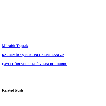
Mücahit Toprak
Yazı
KARDEMİR A.Ş PERSONEL ALIM İLANI – 2
gezinmesi
ÇAYLI GÖREVDE 13 NCÜ YILINI DOLDURDU
Related Posts