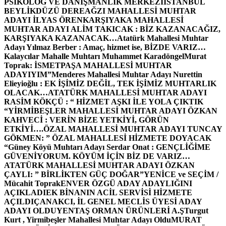
PSİKOLOG VE DANIŞMANLIK MERKEZİ
İSTANBUL
BEYLİKDÜZÜ DEREAĞZI MAHALLESİ MUHTAR
ADAYI İLYAS ÖREN
KARŞIYAKA MAHALLESİ
MUHTAR ADAYI ALİM TAKICAK : BİZ KAZANACAĞIZ,
KARŞIYAKA KAZANACAK…
Atatürk Mahallesi Muhtar
Adayı Yılmaz Berber : Amaç, hizmet ise, BİZDE VARIZ…
Kalaycılar Mahalle Muhtarı Muhammet Karadöngel
Murat
Toprak: İSMETPAŞA MAHALLESİ MUHTAR
ADAYIYIM”
Menderes Mahallesi Muhtar Adayı Nurettin
Elieyioğlu : EK İŞİMİZ DEĞİL, TEK İŞİMİZ MUHTARLIK
OLACAK…
ATATÜRK MAHALLESİ MUHTAR ADAYI
RASİM KÖKÇÜ : “ HİZMET AŞKI İLE YOLA ÇIKTIK
“
YİRMİBEŞLER MAHALLESİ MUHTAR ADAYI ÖZKAN
KAHVECİ : VERİN BİZE YETKİYİ, GÖRÜN
ETKİYİ….
ÖZAL MAHALLESİ MUHTAR ADAYI TUNCAY
GÖKMEN: ” ÖZAL MAHALLESİ HİZMETE DOYACAK
“
Güney Köyü Muhtarı Adayı Serdar Onat : GENÇLİĞİME
GÜVENİYORUM. KÖYÜM İÇİN BİZ DE VARIZ…
ATATÜRK MAHALLESİ MUHTAR ADAYI ÖZKAN
ÇAYLI: ” BİRLİKTEN GÜÇ DOĞAR”
YENİCE ve SEÇİM /
Mücahit Toprak
ENVER ÖZGÜ ADAY ADAYLIĞINI
AÇIKLADI
EK BİNANIN ACİL SERVİSİ HİZMETE
AÇILDI
ÇANAKCI, İL GENEL MECLİS ÜYESİ ADAY
ADAYI OLDU
YENTAŞ ORMAN ÜRÜNLERİ A.Ş
Turgut
Kurt , Yirmibeşler Mahallesi Muhtar Adayı Oldu
MURAT