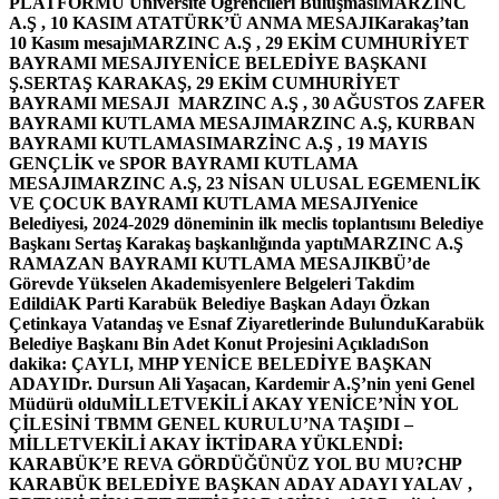
PLATFORMU Üniversite Öğrencileri Buluşması
MARZINC
A.Ş , 10 KASIM ATATÜRK’Ü ANMA MESAJI
Karakaş’tan
10 Kasım mesajı
MARZINC A.Ş , 29 EKİM CUMHURİYET
BAYRAMI MESAJI
YENİCE BELEDİYE BAŞKANI
Ş.SERTAŞ KARAKAŞ, 29 EKİM CUMHURİYET
BAYRAMI MESAJI
MARZINC A.Ş , 30 AĞUSTOS ZAFER
BAYRAMI KUTLAMA MESAJI
MARZINC A.Ş, KURBAN
BAYRAMI KUTLAMASI
MARZİNC A.Ş , 19 MAYIS
GENÇLİK ve SPOR BAYRAMI KUTLAMA
MESAJI
MARZINC A.Ş, 23 NİSAN ULUSAL EGEMENLİK
VE ÇOCUK BAYRAMI KUTLAMA MESAJI
Yenice
Belediyesi, 2024-2029 döneminin ilk meclis toplantısını Belediye
Başkanı Sertaş Karakaş başkanlığında yaptı
MARZINC A.Ş
RAMAZAN BAYRAMI KUTLAMA MESAJI
KBÜ’de
Görevde Yükselen Akademisyenlere Belgeleri Takdim
Edildi
AK Parti Karabük Belediye Başkan Adayı Özkan
Çetinkaya Vatandaş ve Esnaf Ziyaretlerinde Bulundu
Karabük
Belediye Başkanı Bin Adet Konut Projesini Açıkladı
Son
dakika: ÇAYLI, MHP YENİCE BELEDİYE BAŞKAN
ADAYI
Dr. Dursun Ali Yaşacan, Kardemir A.Ş’nin yeni Genel
Müdürü oldu
MİLLETVEKİLİ AKAY YENİCE’NİN YOL
ÇİLESİNİ TBMM GENEL KURULU’NA TAŞIDI –
MİLLETVEKİLİ AKAY İKTİDARA YÜKLENDİ:
KARABÜK’E REVA GÖRDÜĞÜNÜZ YOL BU MU?
CHP
KARABÜK BELEDİYE BAŞKAN ADAY ADAYI YALAV ,