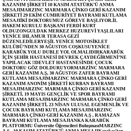
KAZANIM ŞİRKETİ 10 KASIM ATATÜRK’Ü ANMA
MESAJI
MARZINC MARMARA ÇİNKO GERİ KAZANIM
ŞİRKETİ 29 EKİM CUMHURİYET BAYRAMI KUTLAMA
MESAJI
İKİ DOKTORUMUZ GÖREVE BAŞLIYOR.
İL
HAKEM KURULU BAŞKANI FERDİ KURT
OLDU
ZONGULDAK MERKEZ HUZUREVİ YAŞLILARI
YENİCE IHLAMUR TERASA GEZİ
DÜZENLEDİLER
YEŞİL YENİCE MOTOSİKLET
KULÜBÜ’NDEN 30 AĞUSTOS COŞKUSU
YENİCE
KARABÜK YOLU DUBLE YOL OLMALIDIR
KARABÜK
İÇİN ŞEHİR HASTANESİ DEVREK ÇAYDEĞİRMENİ’NE
YAPILACAK !!
DEVLET HASTANESİNDE ÇOCUK
DOKTORU GÖZ DOLDURUYOR
MARZİNC MARMARA
GERİ KAZANIM A.Ş, 30 AĞUSTOS ZAFER BAYRAMI
KUTLAMA MESAJI
MARZINC MARMARA ÇİNKO GERİ
KAZANIM ANONİM ŞİRKETİ KURBAN BAYRAMI
MESAJI
MARZINC MARMARA ÇİNKO GERİ KAZANIM
ŞİRKETİ, 19 MAYIS GENÇLİK VE SPOR BAYRAMI
KUTLAMA MESAJI
MARZINC MARMARA ÇİNKO GERİ
KAZANIM ŞİRKETİ, 23 NİSAN ULUSAL EGEMENLİK VE
ÇOCUK BAYRAMI KUTLAMA MESAJI
MARZINC
MARMARA ÇİNKO GERİ KAZANIM A.Ş , RAMAZAN
BAYRAMI KUTLAMA MESAJI
ANKA KARABÜK
PLATFORMU Üniversite Öğrencileri Buluşması
MARZINC
A.Ş , 10 KASIM ATATÜRK’Ü ANMA MESAJI
Karakaş’tan