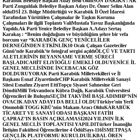
Karabük Belediye Başkan Aday Belli Oldu
SON DAKİKA : AK
Parti Zonguldak Belediye Başkan Adayı Dr. Ömer Selim Alan
oldu
DSİ 23. Bölge Müdürlüğü ve Karabük İl Özel İdaresi
Tarafından Yürütülen Çalışmalar ile Taşkın Koruma
Çalışmaları ile ilgili Toplantı ValiMustafa Yavuz Başkanlığında
Yapıldı.
Ak Parti Yenice Belediye Başkan A.Adayı Sertaş
Karakaş : “Benim doğduğum ve büyüdüğüm şehre bir vefa
borcum var “
KARABÜK GENÇ YENİCELİLER
DERNEĞİNDEN ETKİNLİK
10 Ocak Çalışan Gazeteciler
Günü’nde Karabük’te fotoğraf sergisi açıldı
ÖLÇÜ VE TARTI
ALETLERİNİN BEYANNAME VERME SÜRECİ
BAŞLADI
CAHİT ELiYİOĞLU EMEKLİ OLDU
YENİCE İL
GENEL MECLİSİNDE İNCEBACAK GÖZ
DOLDURUYOR
AK Parti Karabük Milletvekilleri ve İl
Başkanı Esnaf Ziyaretinde
CHP Karabük Milletvekili Sanayi
Sitesi Esnafını Ziyaret Etti
Topçu Siyaset Sahnesine Geri
Döndü
Milli Tekvandocu Kübra Dağlı, Karabük Üniversitesi
Öğrencileri ile Buluştu
SEÇİM TAKVİMİ BAŞLADI
MHP’NİN
OVACIK ADAY ADAYI DA BELLİ OLDU
Türkiye’nin Yerli
Otomobili TOGG KBÜ’nün Makam Aracı Oldu
KARABÜK
TİCARET VE SANAYİ ODASI BAŞKANI FATİH
ÇAPRAZ’IN BASIN AÇIKLAMASI
2024 YILININ İLK
GENEL MECLİS TOPLANTISI YAPILDI
Türker İnanoğlu
İletişim Fakültesi Öğrencilerine 4 Ödül
Sayı-116
İSMETPAŞA
GENÇLİK PLATFORMU KURULDU
İLKBAL ÖREN