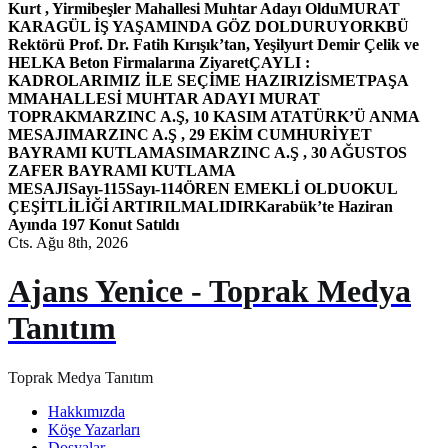
Kurt , Yirmibeşler Mahallesi Muhtar Adayı Oldu
MURAT
KARAGÜL İŞ YAŞAMINDA GÖZ DOLDURUYOR
KBÜ
Rektörü Prof. Dr. Fatih Kırışık’tan, Yeşilyurt Demir Çelik ve
HELKA Beton Firmalarına Ziyaret
ÇAYLI :
KADROLARIMIZ İLE SEÇİME HAZIRIZ
İSMETPAŞA
MMAHALLESİ MUHTAR ADAYI MURAT
TOPRAK
MARZINC A.Ş, 10 KASIM ATATÜRK’Ü ANMA
MESAJI
MARZINC A.Ş , 29 EKİM CUMHURİYET
BAYRAMI KUTLAMASI
MARZINC A.Ş , 30 AĞUSTOS
ZAFER BAYRAMI KUTLAMA
MESAJI
Sayı-115
Sayı-114
ÖREN EMEKLİ OLDU
OKUL
ÇEŞİTLİLİĞİ ARTIRILMALIDIR
Karabük’te Haziran
Ayında 197 Konut Satıldı
Cts. Ağu 8th, 2026
Ajans Yenice - Toprak Medya
Tanıtım
Toprak Medya Tanıtım
Hakkımızda
Köşe Yazarları
Dosyalar