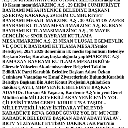
10 Kasım mesajı
MARZINC A.Ş , 29 EKİM CUMHURİYET
BAYRAMI MESAJI
YENİCE BELEDİYE BAŞKANI
Ş.SERTAŞ KARAKAŞ, 29 EKİM CUMHURİYET
BAYRAMI MESAJI
MARZINC A.Ş , 30 AĞUSTOS ZAFER
BAYRAMI KUTLAMA MESAJI
MARZINC A.Ş, KURBAN
BAYRAMI KUTLAMASI
MARZİNC A.Ş , 19 MAYIS
GENÇLİK ve SPOR BAYRAMI KUTLAMA
MESAJI
MARZINC A.Ş, 23 NİSAN ULUSAL EGEMENLİK
VE ÇOCUK BAYRAMI KUTLAMA MESAJI
Yenice
Belediyesi, 2024-2029 döneminin ilk meclis toplantısını Belediye
Başkanı Sertaş Karakaş başkanlığında yaptı
MARZINC A.Ş
RAMAZAN BAYRAMI KUTLAMA MESAJI
KBÜ’de
Görevde Yükselen Akademisyenlere Belgeleri Takdim
Edildi
AK Parti Karabük Belediye Başkan Adayı Özkan
Çetinkaya Vatandaş ve Esnaf Ziyaretlerinde Bulundu
Karabük
Belediye Başkanı Bin Adet Konut Projesini Açıkladı
Son
dakika: ÇAYLI, MHP YENİCE BELEDİYE BAŞKAN
ADAYI
Dr. Dursun Ali Yaşacan, Kardemir A.Ş’nin yeni Genel
Müdürü oldu
MİLLETVEKİLİ AKAY YENİCE’NİN YOL
ÇİLESİNİ TBMM GENEL KURULU’NA TAŞIDI –
MİLLETVEKİLİ AKAY İKTİDARA YÜKLENDİ:
KARABÜK’E REVA GÖRDÜĞÜNÜZ YOL BU MU?
CHP
KARABÜK BELEDİYE BAŞKAN ADAY ADAYI YALAV ,
BRTV’Yİ ZİYARET ETTİ
SON DAKİKA : AK Parti’nin