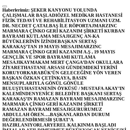
İçeriğe
atla
Haberlerimiz:
ŞEKER KANYONU YOLUNDA
ÇALIŞMALAR BAŞLADI
ÖZEL MEDİKAR HASTANESİ
FİZİK TEDAVİ VE REHABİLİTASYON UZMANI UZM.
DR. NECDET ÇATALBAŞ İLE RÖPORTAJ
MARZINC
MARMARA ÇİNKO GERİ KAZANIM ŞİRKETİ KURBAN
BAYRAMI KUTLAMA MESAJI
GENÇ AN-KA
BÜYÜKLERİNİN İZİNDE
BAŞKAN SERTAŞ
KARAKAŞ’TAN 19 MAYIS MESAJI
MARZINC
MARMARA ÇİNKO GERİ KAZANIM A.Ş , 19 MAYIS
GENÇLİK VE SPOR BAYRAMI KUTLAMA
MESAJI
KAYMAKAM MERT ÇANGA’DAN OKULLARA
ZİYARET
HASTANE ARSASI GÜNDEMDEKİ YERİNİ
KORUYOR
KARABÜK’ÜN GELECEĞİNE YÖN VEREN
BAŞKAN ÖZKAN ÇETİNKAYA, BASIN
MENSUPLARIYLA GÖNÜL GÖNÜLE
BULUŞTU
HASTANENİN ÖYKÜSÜ / MUSTAFA AKAY’IN
KALEMİNDEN
YENİCE BELEDİYE BAŞKANI SERTAŞ
KARAKAŞ’IN RAMAZAN BAYRAMI MESAJI
MARZINC
MARMARA ÇİNKO GERİ KAZANIM ŞİRKETİ
RAMAZAN BAYRAMI MESAJI
GURURUMUZ
ABDULLAH ÖREN….
BAŞKANLARDAN DURUM
DEĞERLENDİRMESİ
8 ŞUBAT’A
HAZIRLANIYORLAR
YEREL KALKINMA BAŞLADI