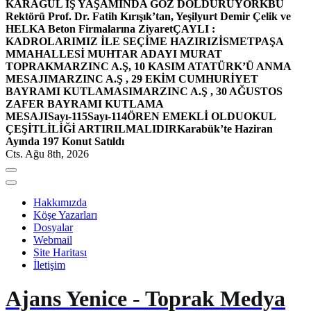
KARAGÜL İŞ YAŞAMINDA GÖZ DOLDURUYOR
KBÜ
Rektörü Prof. Dr. Fatih Kırışık’tan, Yeşilyurt Demir Çelik ve
HELKA Beton Firmalarına Ziyaret
ÇAYLI :
KADROLARIMIZ İLE SEÇİME HAZIRIZ
İSMETPAŞA
MMAHALLESİ MUHTAR ADAYI MURAT
TOPRAK
MARZINC A.Ş, 10 KASIM ATATÜRK’Ü ANMA
MESAJI
MARZINC A.Ş , 29 EKİM CUMHURİYET
BAYRAMI KUTLAMASI
MARZINC A.Ş , 30 AĞUSTOS
ZAFER BAYRAMI KUTLAMA
MESAJI
Sayı-115
Sayı-114
ÖREN EMEKLİ OLDU
OKUL
ÇEŞİTLİLİĞİ ARTIRILMALIDIR
Karabük’te Haziran
Ayında 197 Konut Satıldı
Cts. Ağu 8th, 2026
Hakkımızda
Köşe Yazarları
Dosyalar
Webmail
Site Haritası
İletişim
Ajans Yenice - Toprak Medya