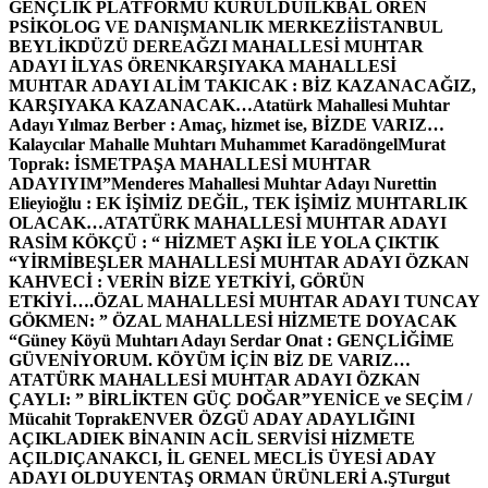
GENÇLİK PLATFORMU KURULDU
İLKBAL ÖREN
PSİKOLOG VE DANIŞMANLIK MERKEZİ
İSTANBUL
BEYLİKDÜZÜ DEREAĞZI MAHALLESİ MUHTAR
ADAYI İLYAS ÖREN
KARŞIYAKA MAHALLESİ
MUHTAR ADAYI ALİM TAKICAK : BİZ KAZANACAĞIZ,
KARŞIYAKA KAZANACAK…
Atatürk Mahallesi Muhtar
Adayı Yılmaz Berber : Amaç, hizmet ise, BİZDE VARIZ…
Kalaycılar Mahalle Muhtarı Muhammet Karadöngel
Murat
Toprak: İSMETPAŞA MAHALLESİ MUHTAR
ADAYIYIM”
Menderes Mahallesi Muhtar Adayı Nurettin
Elieyioğlu : EK İŞİMİZ DEĞİL, TEK İŞİMİZ MUHTARLIK
OLACAK…
ATATÜRK MAHALLESİ MUHTAR ADAYI
RASİM KÖKÇÜ : “ HİZMET AŞKI İLE YOLA ÇIKTIK
“
YİRMİBEŞLER MAHALLESİ MUHTAR ADAYI ÖZKAN
KAHVECİ : VERİN BİZE YETKİYİ, GÖRÜN
ETKİYİ….
ÖZAL MAHALLESİ MUHTAR ADAYI TUNCAY
GÖKMEN: ” ÖZAL MAHALLESİ HİZMETE DOYACAK
“
Güney Köyü Muhtarı Adayı Serdar Onat : GENÇLİĞİME
GÜVENİYORUM. KÖYÜM İÇİN BİZ DE VARIZ…
ATATÜRK MAHALLESİ MUHTAR ADAYI ÖZKAN
ÇAYLI: ” BİRLİKTEN GÜÇ DOĞAR”
YENİCE ve SEÇİM /
Mücahit Toprak
ENVER ÖZGÜ ADAY ADAYLIĞINI
AÇIKLADI
EK BİNANIN ACİL SERVİSİ HİZMETE
AÇILDI
ÇANAKCI, İL GENEL MECLİS ÜYESİ ADAY
ADAYI OLDU
YENTAŞ ORMAN ÜRÜNLERİ A.Ş
Turgut