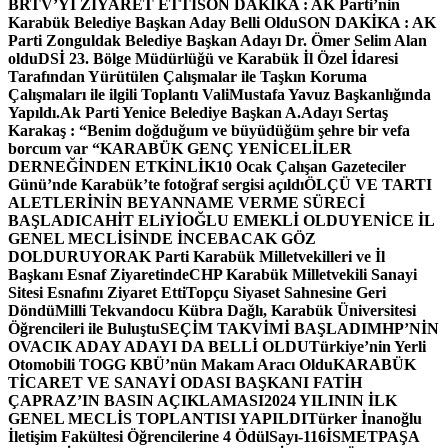
BRTV’Yİ ZİYARET ETTİ
SON DAKİKA : AK Parti’nin
Karabük Belediye Başkan Aday Belli Oldu
SON DAKİKA : AK
Parti Zonguldak Belediye Başkan Adayı Dr. Ömer Selim Alan
oldu
DSİ 23. Bölge Müdürlüğü ve Karabük İl Özel İdaresi
Tarafından Yürütülen Çalışmalar ile Taşkın Koruma
Çalışmaları ile ilgili Toplantı ValiMustafa Yavuz Başkanlığında
Yapıldı.
Ak Parti Yenice Belediye Başkan A.Adayı Sertaş
Karakaş : “Benim doğduğum ve büyüdüğüm şehre bir vefa
borcum var “
KARABÜK GENÇ YENİCELİLER
DERNEĞİNDEN ETKİNLİK
10 Ocak Çalışan Gazeteciler
Günü’nde Karabük’te fotoğraf sergisi açıldı
ÖLÇÜ VE TARTI
ALETLERİNİN BEYANNAME VERME SÜRECİ
BAŞLADI
CAHİT ELiYİOĞLU EMEKLİ OLDU
YENİCE İL
GENEL MECLİSİNDE İNCEBACAK GÖZ
DOLDURUYOR
AK Parti Karabük Milletvekilleri ve İl
Başkanı Esnaf Ziyaretinde
CHP Karabük Milletvekili Sanayi
Sitesi Esnafını Ziyaret Etti
Topçu Siyaset Sahnesine Geri
Döndü
Milli Tekvandocu Kübra Dağlı, Karabük Üniversitesi
Öğrencileri ile Buluştu
SEÇİM TAKVİMİ BAŞLADI
MHP’NİN
OVACIK ADAY ADAYI DA BELLİ OLDU
Türkiye’nin Yerli
Otomobili TOGG KBÜ’nün Makam Aracı Oldu
KARABÜK
TİCARET VE SANAYİ ODASI BAŞKANI FATİH
ÇAPRAZ’IN BASIN AÇIKLAMASI
2024 YILININ İLK
GENEL MECLİS TOPLANTISI YAPILDI
Türker İnanoğlu
İletişim Fakültesi Öğrencilerine 4 Ödül
Sayı-116
İSMETPAŞA