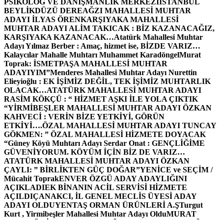
PSİKOLOG VE DANIŞMANLIK MERKEZİ
İSTANBUL
BEYLİKDÜZÜ DEREAĞZI MAHALLESİ MUHTAR
ADAYI İLYAS ÖREN
KARŞIYAKA MAHALLESİ
MUHTAR ADAYI ALİM TAKICAK : BİZ KAZANACAĞIZ,
KARŞIYAKA KAZANACAK…
Atatürk Mahallesi Muhtar
Adayı Yılmaz Berber : Amaç, hizmet ise, BİZDE VARIZ…
Kalaycılar Mahalle Muhtarı Muhammet Karadöngel
Murat
Toprak: İSMETPAŞA MAHALLESİ MUHTAR
ADAYIYIM”
Menderes Mahallesi Muhtar Adayı Nurettin
Elieyioğlu : EK İŞİMİZ DEĞİL, TEK İŞİMİZ MUHTARLIK
OLACAK…
ATATÜRK MAHALLESİ MUHTAR ADAYI
RASİM KÖKÇÜ : “ HİZMET AŞKI İLE YOLA ÇIKTIK
“
YİRMİBEŞLER MAHALLESİ MUHTAR ADAYI ÖZKAN
KAHVECİ : VERİN BİZE YETKİYİ, GÖRÜN
ETKİYİ….
ÖZAL MAHALLESİ MUHTAR ADAYI TUNCAY
GÖKMEN: ” ÖZAL MAHALLESİ HİZMETE DOYACAK
“
Güney Köyü Muhtarı Adayı Serdar Onat : GENÇLİĞİME
GÜVENİYORUM. KÖYÜM İÇİN BİZ DE VARIZ…
ATATÜRK MAHALLESİ MUHTAR ADAYI ÖZKAN
ÇAYLI: ” BİRLİKTEN GÜÇ DOĞAR”
YENİCE ve SEÇİM /
Mücahit Toprak
ENVER ÖZGÜ ADAY ADAYLIĞINI
AÇIKLADI
EK BİNANIN ACİL SERVİSİ HİZMETE
AÇILDI
ÇANAKCI, İL GENEL MECLİS ÜYESİ ADAY
ADAYI OLDU
YENTAŞ ORMAN ÜRÜNLERİ A.Ş
Turgut
Kurt , Yirmibeşler Mahallesi Muhtar Adayı Oldu
MURAT