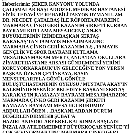
Haberlerimiz:
ŞEKER KANYONU YOLUNDA
ÇALIŞMALAR BAŞLADI
ÖZEL MEDİKAR HASTANESİ
FİZİK TEDAVİ VE REHABİLİTASYON UZMANI UZM.
DR. NECDET ÇATALBAŞ İLE RÖPORTAJ
MARZINC
MARMARA ÇİNKO GERİ KAZANIM ŞİRKETİ KURBAN
BAYRAMI KUTLAMA MESAJI
GENÇ AN-KA
BÜYÜKLERİNİN İZİNDE
BAŞKAN SERTAŞ
KARAKAŞ’TAN 19 MAYIS MESAJI
MARZINC
MARMARA ÇİNKO GERİ KAZANIM A.Ş , 19 MAYIS
GENÇLİK VE SPOR BAYRAMI KUTLAMA
MESAJI
KAYMAKAM MERT ÇANGA’DAN OKULLARA
ZİYARET
HASTANE ARSASI GÜNDEMDEKİ YERİNİ
KORUYOR
KARABÜK’ÜN GELECEĞİNE YÖN VEREN
BAŞKAN ÖZKAN ÇETİNKAYA, BASIN
MENSUPLARIYLA GÖNÜL GÖNÜLE
BULUŞTU
HASTANENİN ÖYKÜSÜ / MUSTAFA AKAY’IN
KALEMİNDEN
YENİCE BELEDİYE BAŞKANI SERTAŞ
KARAKAŞ’IN RAMAZAN BAYRAMI MESAJI
MARZINC
MARMARA ÇİNKO GERİ KAZANIM ŞİRKETİ
RAMAZAN BAYRAMI MESAJI
GURURUMUZ
ABDULLAH ÖREN….
BAŞKANLARDAN DURUM
DEĞERLENDİRMESİ
8 ŞUBAT’A
HAZIRLANIYORLAR
YEREL KALKINMA BAŞLADI
İMZALAR ATILDI
MEHMET BÜYÜKKOÇAK YENİCE’Yİ
ÇOK SEVİYOR
MARZINC MARMARA ÇİNKO GERİ