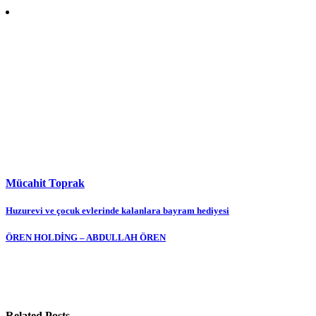
Mücahit Toprak
Yazı
Huzurevi ve çocuk evlerinde kalanlara bayram hediyesi
gezinmesi
ÖREN HOLDİNG – ABDULLAH ÖREN
Related Posts