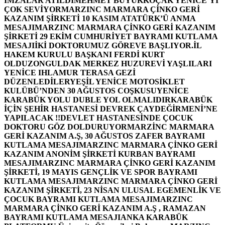
İMZALAR ATILDI
MEHMET BÜYÜKKOÇAK YENİCE’Yİ
ÇOK SEVİYOR
MARZINC MARMARA ÇİNKO GERİ
KAZANIM ŞİRKETİ 10 KASIM ATATÜRK’Ü ANMA
MESAJI
MARZINC MARMARA ÇİNKO GERİ KAZANIM
ŞİRKETİ 29 EKİM CUMHURİYET BAYRAMI KUTLAMA
MESAJI
İKİ DOKTORUMUZ GÖREVE BAŞLIYOR.
İL
HAKEM KURULU BAŞKANI FERDİ KURT
OLDU
ZONGULDAK MERKEZ HUZUREVİ YAŞLILARI
YENİCE IHLAMUR TERASA GEZİ
DÜZENLEDİLER
YEŞİL YENİCE MOTOSİKLET
KULÜBÜ’NDEN 30 AĞUSTOS COŞKUSU
YENİCE
KARABÜK YOLU DUBLE YOL OLMALIDIR
KARABÜK
İÇİN ŞEHİR HASTANESİ DEVREK ÇAYDEĞİRMENİ’NE
YAPILACAK !!
DEVLET HASTANESİNDE ÇOCUK
DOKTORU GÖZ DOLDURUYOR
MARZİNC MARMARA
GERİ KAZANIM A.Ş, 30 AĞUSTOS ZAFER BAYRAMI
KUTLAMA MESAJI
MARZINC MARMARA ÇİNKO GERİ
KAZANIM ANONİM ŞİRKETİ KURBAN BAYRAMI
MESAJI
MARZINC MARMARA ÇİNKO GERİ KAZANIM
ŞİRKETİ, 19 MAYIS GENÇLİK VE SPOR BAYRAMI
KUTLAMA MESAJI
MARZINC MARMARA ÇİNKO GERİ
KAZANIM ŞİRKETİ, 23 NİSAN ULUSAL EGEMENLİK VE
ÇOCUK BAYRAMI KUTLAMA MESAJI
MARZINC
MARMARA ÇİNKO GERİ KAZANIM A.Ş , RAMAZAN
BAYRAMI KUTLAMA MESAJI
ANKA KARABÜK