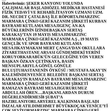
Haberlerimiz:
ŞEKER KANYONU YOLUNDA
ÇALIŞMALAR BAŞLADI
ÖZEL MEDİKAR HASTANESİ
FİZİK TEDAVİ VE REHABİLİTASYON UZMANI UZM.
DR. NECDET ÇATALBAŞ İLE RÖPORTAJ
MARZINC
MARMARA ÇİNKO GERİ KAZANIM ŞİRKETİ KURBAN
BAYRAMI KUTLAMA MESAJI
GENÇ AN-KA
BÜYÜKLERİNİN İZİNDE
BAŞKAN SERTAŞ
KARAKAŞ’TAN 19 MAYIS MESAJI
MARZINC
MARMARA ÇİNKO GERİ KAZANIM A.Ş , 19 MAYIS
GENÇLİK VE SPOR BAYRAMI KUTLAMA
MESAJI
KAYMAKAM MERT ÇANGA’DAN OKULLARA
ZİYARET
HASTANE ARSASI GÜNDEMDEKİ YERİNİ
KORUYOR
KARABÜK’ÜN GELECEĞİNE YÖN VEREN
BAŞKAN ÖZKAN ÇETİNKAYA, BASIN
MENSUPLARIYLA GÖNÜL GÖNÜLE
BULUŞTU
HASTANENİN ÖYKÜSÜ / MUSTAFA AKAY’IN
KALEMİNDEN
YENİCE BELEDİYE BAŞKANI SERTAŞ
KARAKAŞ’IN RAMAZAN BAYRAMI MESAJI
MARZINC
MARMARA ÇİNKO GERİ KAZANIM ŞİRKETİ
RAMAZAN BAYRAMI MESAJI
GURURUMUZ
ABDULLAH ÖREN….
BAŞKANLARDAN DURUM
DEĞERLENDİRMESİ
8 ŞUBAT’A
HAZIRLANIYORLAR
YEREL KALKINMA BAŞLADI
İMZALAR ATILDI
MEHMET BÜYÜKKOÇAK YENİCE’Yİ
ÇOK SEVİYOR
MARZINC MARMARA ÇİNKO GERİ