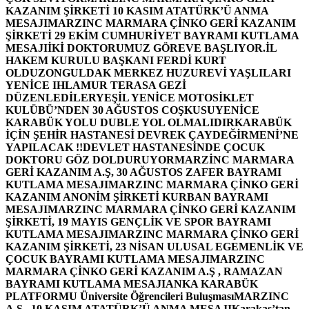
KAZANIM ŞİRKETİ 10 KASIM ATATÜRK’Ü ANMA
MESAJI
MARZINC MARMARA ÇİNKO GERİ KAZANIM
ŞİRKETİ 29 EKİM CUMHURİYET BAYRAMI KUTLAMA
MESAJI
İKİ DOKTORUMUZ GÖREVE BAŞLIYOR.
İL
HAKEM KURULU BAŞKANI FERDİ KURT
OLDU
ZONGULDAK MERKEZ HUZUREVİ YAŞLILARI
YENİCE IHLAMUR TERASA GEZİ
DÜZENLEDİLER
YEŞİL YENİCE MOTOSİKLET
KULÜBÜ’NDEN 30 AĞUSTOS COŞKUSU
YENİCE
KARABÜK YOLU DUBLE YOL OLMALIDIR
KARABÜK
İÇİN ŞEHİR HASTANESİ DEVREK ÇAYDEĞİRMENİ’NE
YAPILACAK !!
DEVLET HASTANESİNDE ÇOCUK
DOKTORU GÖZ DOLDURUYOR
MARZİNC MARMARA
GERİ KAZANIM A.Ş, 30 AĞUSTOS ZAFER BAYRAMI
KUTLAMA MESAJI
MARZINC MARMARA ÇİNKO GERİ
KAZANIM ANONİM ŞİRKETİ KURBAN BAYRAMI
MESAJI
MARZINC MARMARA ÇİNKO GERİ KAZANIM
ŞİRKETİ, 19 MAYIS GENÇLİK VE SPOR BAYRAMI
KUTLAMA MESAJI
MARZINC MARMARA ÇİNKO GERİ
KAZANIM ŞİRKETİ, 23 NİSAN ULUSAL EGEMENLİK VE
ÇOCUK BAYRAMI KUTLAMA MESAJI
MARZINC
MARMARA ÇİNKO GERİ KAZANIM A.Ş , RAMAZAN
BAYRAMI KUTLAMA MESAJI
ANKA KARABÜK
PLATFORMU Üniversite Öğrencileri Buluşması
MARZINC
A.Ş , 10 KASIM ATATÜRK’Ü ANMA MESAJI
Karakaş’tan