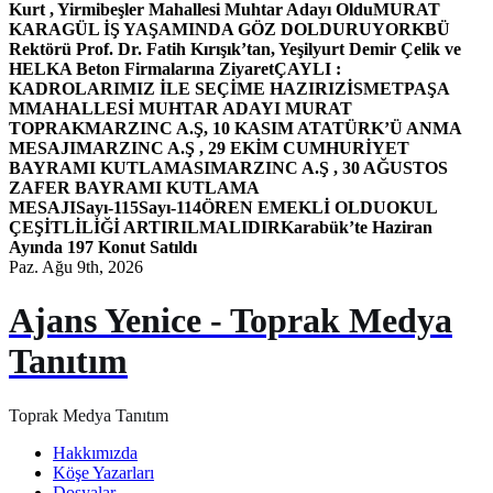
Kurt , Yirmibeşler Mahallesi Muhtar Adayı Oldu
MURAT
KARAGÜL İŞ YAŞAMINDA GÖZ DOLDURUYOR
KBÜ
Rektörü Prof. Dr. Fatih Kırışık’tan, Yeşilyurt Demir Çelik ve
HELKA Beton Firmalarına Ziyaret
ÇAYLI :
KADROLARIMIZ İLE SEÇİME HAZIRIZ
İSMETPAŞA
MMAHALLESİ MUHTAR ADAYI MURAT
TOPRAK
MARZINC A.Ş, 10 KASIM ATATÜRK’Ü ANMA
MESAJI
MARZINC A.Ş , 29 EKİM CUMHURİYET
BAYRAMI KUTLAMASI
MARZINC A.Ş , 30 AĞUSTOS
ZAFER BAYRAMI KUTLAMA
MESAJI
Sayı-115
Sayı-114
ÖREN EMEKLİ OLDU
OKUL
ÇEŞİTLİLİĞİ ARTIRILMALIDIR
Karabük’te Haziran
Ayında 197 Konut Satıldı
Paz. Ağu 9th, 2026
Ajans Yenice - Toprak Medya
Tanıtım
Toprak Medya Tanıtım
Hakkımızda
Köşe Yazarları
Dosyalar