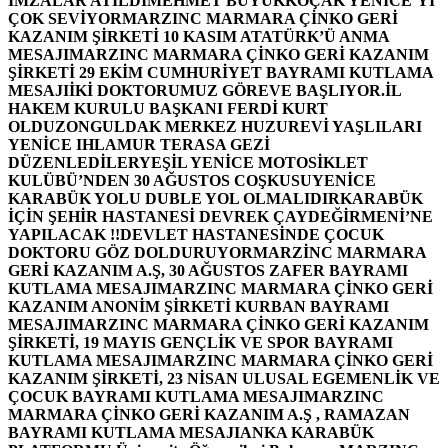
İMZALAR ATILDI
MEHMET BÜYÜKKOÇAK YENİCE’Yİ
ÇOK SEVİYOR
MARZINC MARMARA ÇİNKO GERİ
KAZANIM ŞİRKETİ 10 KASIM ATATÜRK’Ü ANMA
MESAJI
MARZINC MARMARA ÇİNKO GERİ KAZANIM
ŞİRKETİ 29 EKİM CUMHURİYET BAYRAMI KUTLAMA
MESAJI
İKİ DOKTORUMUZ GÖREVE BAŞLIYOR.
İL
HAKEM KURULU BAŞKANI FERDİ KURT
OLDU
ZONGULDAK MERKEZ HUZUREVİ YAŞLILARI
YENİCE IHLAMUR TERASA GEZİ
DÜZENLEDİLER
YEŞİL YENİCE MOTOSİKLET
KULÜBÜ’NDEN 30 AĞUSTOS COŞKUSU
YENİCE
KARABÜK YOLU DUBLE YOL OLMALIDIR
KARABÜK
İÇİN ŞEHİR HASTANESİ DEVREK ÇAYDEĞİRMENİ’NE
YAPILACAK !!
DEVLET HASTANESİNDE ÇOCUK
DOKTORU GÖZ DOLDURUYOR
MARZİNC MARMARA
GERİ KAZANIM A.Ş, 30 AĞUSTOS ZAFER BAYRAMI
KUTLAMA MESAJI
MARZINC MARMARA ÇİNKO GERİ
KAZANIM ANONİM ŞİRKETİ KURBAN BAYRAMI
MESAJI
MARZINC MARMARA ÇİNKO GERİ KAZANIM
ŞİRKETİ, 19 MAYIS GENÇLİK VE SPOR BAYRAMI
KUTLAMA MESAJI
MARZINC MARMARA ÇİNKO GERİ
KAZANIM ŞİRKETİ, 23 NİSAN ULUSAL EGEMENLİK VE
ÇOCUK BAYRAMI KUTLAMA MESAJI
MARZINC
MARMARA ÇİNKO GERİ KAZANIM A.Ş , RAMAZAN
BAYRAMI KUTLAMA MESAJI
ANKA KARABÜK