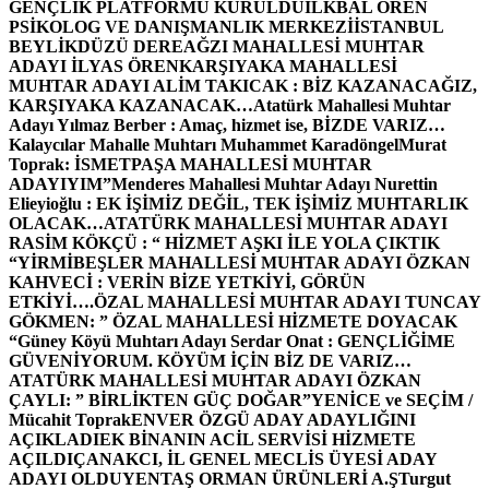
GENÇLİK PLATFORMU KURULDU
İLKBAL ÖREN
PSİKOLOG VE DANIŞMANLIK MERKEZİ
İSTANBUL
BEYLİKDÜZÜ DEREAĞZI MAHALLESİ MUHTAR
ADAYI İLYAS ÖREN
KARŞIYAKA MAHALLESİ
MUHTAR ADAYI ALİM TAKICAK : BİZ KAZANACAĞIZ,
KARŞIYAKA KAZANACAK…
Atatürk Mahallesi Muhtar
Adayı Yılmaz Berber : Amaç, hizmet ise, BİZDE VARIZ…
Kalaycılar Mahalle Muhtarı Muhammet Karadöngel
Murat
Toprak: İSMETPAŞA MAHALLESİ MUHTAR
ADAYIYIM”
Menderes Mahallesi Muhtar Adayı Nurettin
Elieyioğlu : EK İŞİMİZ DEĞİL, TEK İŞİMİZ MUHTARLIK
OLACAK…
ATATÜRK MAHALLESİ MUHTAR ADAYI
RASİM KÖKÇÜ : “ HİZMET AŞKI İLE YOLA ÇIKTIK
“
YİRMİBEŞLER MAHALLESİ MUHTAR ADAYI ÖZKAN
KAHVECİ : VERİN BİZE YETKİYİ, GÖRÜN
ETKİYİ….
ÖZAL MAHALLESİ MUHTAR ADAYI TUNCAY
GÖKMEN: ” ÖZAL MAHALLESİ HİZMETE DOYACAK
“
Güney Köyü Muhtarı Adayı Serdar Onat : GENÇLİĞİME
GÜVENİYORUM. KÖYÜM İÇİN BİZ DE VARIZ…
ATATÜRK MAHALLESİ MUHTAR ADAYI ÖZKAN
ÇAYLI: ” BİRLİKTEN GÜÇ DOĞAR”
YENİCE ve SEÇİM /
Mücahit Toprak
ENVER ÖZGÜ ADAY ADAYLIĞINI
AÇIKLADI
EK BİNANIN ACİL SERVİSİ HİZMETE
AÇILDI
ÇANAKCI, İL GENEL MECLİS ÜYESİ ADAY
ADAYI OLDU
YENTAŞ ORMAN ÜRÜNLERİ A.Ş
Turgut