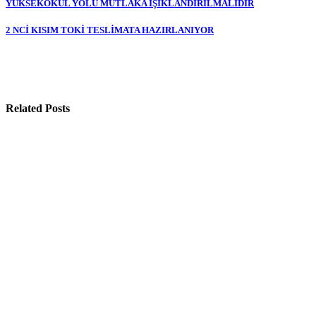
Yazı
YÜKSEKOKUL YOLU MUTLAKA IŞIKLANDIRILMALIDIR
gezinmesi
2 NCİ KISIM TOKİ TESLİMATA HAZIRLANIYOR
Related Posts