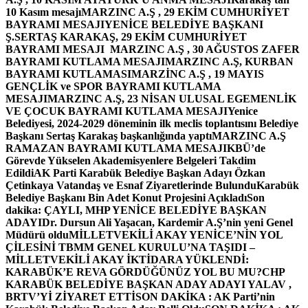
10 Kasım mesajı
MARZINC A.Ş , 29 EKİM CUMHURİYET
BAYRAMI MESAJI
YENİCE BELEDİYE BAŞKANI
Ş.SERTAŞ KARAKAŞ, 29 EKİM CUMHURİYET
BAYRAMI MESAJI
MARZINC A.Ş , 30 AĞUSTOS ZAFER
BAYRAMI KUTLAMA MESAJI
MARZINC A.Ş, KURBAN
BAYRAMI KUTLAMASI
MARZİNC A.Ş , 19 MAYIS
GENÇLİK ve SPOR BAYRAMI KUTLAMA
MESAJI
MARZINC A.Ş, 23 NİSAN ULUSAL EGEMENLİK
VE ÇOCUK BAYRAMI KUTLAMA MESAJI
Yenice
Belediyesi, 2024-2029 döneminin ilk meclis toplantısını Belediye
Başkanı Sertaş Karakaş başkanlığında yaptı
MARZINC A.Ş
RAMAZAN BAYRAMI KUTLAMA MESAJI
KBÜ’de
Görevde Yükselen Akademisyenlere Belgeleri Takdim
Edildi
AK Parti Karabük Belediye Başkan Adayı Özkan
Çetinkaya Vatandaş ve Esnaf Ziyaretlerinde Bulundu
Karabük
Belediye Başkanı Bin Adet Konut Projesini Açıkladı
Son
dakika: ÇAYLI, MHP YENİCE BELEDİYE BAŞKAN
ADAYI
Dr. Dursun Ali Yaşacan, Kardemir A.Ş’nin yeni Genel
Müdürü oldu
MİLLETVEKİLİ AKAY YENİCE’NİN YOL
ÇİLESİNİ TBMM GENEL KURULU’NA TAŞIDI –
MİLLETVEKİLİ AKAY İKTİDARA YÜKLENDİ:
KARABÜK’E REVA GÖRDÜĞÜNÜZ YOL BU MU?
CHP
KARABÜK BELEDİYE BAŞKAN ADAY ADAYI YALAV ,
BRTV’Yİ ZİYARET ETTİ
SON DAKİKA : AK Parti’nin