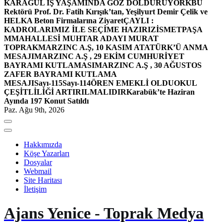
KARAGÜL İŞ YAŞAMINDA GÖZ DOLDURUYOR
KBÜ
Rektörü Prof. Dr. Fatih Kırışık’tan, Yeşilyurt Demir Çelik ve
HELKA Beton Firmalarına Ziyaret
ÇAYLI :
KADROLARIMIZ İLE SEÇİME HAZIRIZ
İSMETPAŞA
MMAHALLESİ MUHTAR ADAYI MURAT
TOPRAK
MARZINC A.Ş, 10 KASIM ATATÜRK’Ü ANMA
MESAJI
MARZINC A.Ş , 29 EKİM CUMHURİYET
BAYRAMI KUTLAMASI
MARZINC A.Ş , 30 AĞUSTOS
ZAFER BAYRAMI KUTLAMA
MESAJI
Sayı-115
Sayı-114
ÖREN EMEKLİ OLDU
OKUL
ÇEŞİTLİLİĞİ ARTIRILMALIDIR
Karabük’te Haziran
Ayında 197 Konut Satıldı
Paz. Ağu 9th, 2026
Hakkımızda
Köşe Yazarları
Dosyalar
Webmail
Site Haritası
İletişim
Ajans Yenice - Toprak Medya