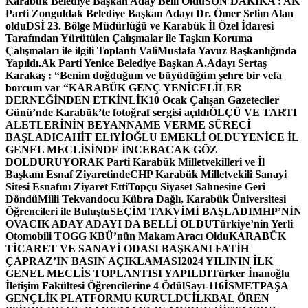
Karabük Belediye Başkan Aday Belli Oldu
SON DAKİKA : AK
Parti Zonguldak Belediye Başkan Adayı Dr. Ömer Selim Alan
oldu
DSİ 23. Bölge Müdürlüğü ve Karabük İl Özel İdaresi
Tarafından Yürütülen Çalışmalar ile Taşkın Koruma
Çalışmaları ile ilgili Toplantı ValiMustafa Yavuz Başkanlığında
Yapıldı.
Ak Parti Yenice Belediye Başkan A.Adayı Sertaş
Karakaş : “Benim doğduğum ve büyüdüğüm şehre bir vefa
borcum var “
KARABÜK GENÇ YENİCELİLER
DERNEĞİNDEN ETKİNLİK
10 Ocak Çalışan Gazeteciler
Günü’nde Karabük’te fotoğraf sergisi açıldı
ÖLÇÜ VE TARTI
ALETLERİNİN BEYANNAME VERME SÜRECİ
BAŞLADI
CAHİT ELiYİOĞLU EMEKLİ OLDU
YENİCE İL
GENEL MECLİSİNDE İNCEBACAK GÖZ
DOLDURUYOR
AK Parti Karabük Milletvekilleri ve İl
Başkanı Esnaf Ziyaretinde
CHP Karabük Milletvekili Sanayi
Sitesi Esnafını Ziyaret Etti
Topçu Siyaset Sahnesine Geri
Döndü
Milli Tekvandocu Kübra Dağlı, Karabük Üniversitesi
Öğrencileri ile Buluştu
SEÇİM TAKVİMİ BAŞLADI
MHP’NİN
OVACIK ADAY ADAYI DA BELLİ OLDU
Türkiye’nin Yerli
Otomobili TOGG KBÜ’nün Makam Aracı Oldu
KARABÜK
TİCARET VE SANAYİ ODASI BAŞKANI FATİH
ÇAPRAZ’IN BASIN AÇIKLAMASI
2024 YILININ İLK
GENEL MECLİS TOPLANTISI YAPILDI
Türker İnanoğlu
İletişim Fakültesi Öğrencilerine 4 Ödül
Sayı-116
İSMETPAŞA
GENÇLİK PLATFORMU KURULDU
İLKBAL ÖREN