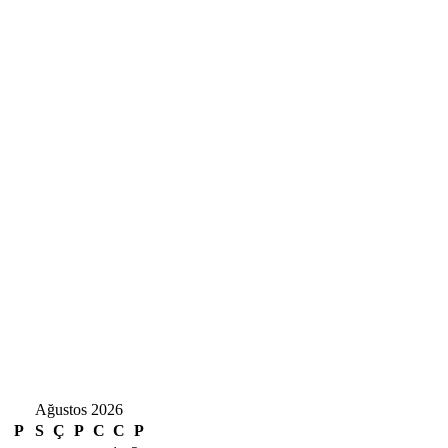
Ağustos 2026
P
S
Ç
P
C
C
P