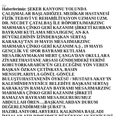
İçeriğe
atla
Haberlerimiz:
ŞEKER KANYONU YOLUNDA
ÇALIŞMALAR BAŞLADI
ÖZEL MEDİKAR HASTANESİ
FİZİK TEDAVİ VE REHABİLİTASYON UZMANI UZM.
DR. NECDET ÇATALBAŞ İLE RÖPORTAJ
MARZINC
MARMARA ÇİNKO GERİ KAZANIM ŞİRKETİ KURBAN
BAYRAMI KUTLAMA MESAJI
GENÇ AN-KA
BÜYÜKLERİNİN İZİNDE
BAŞKAN SERTAŞ
KARAKAŞ’TAN 19 MAYIS MESAJI
MARZINC
MARMARA ÇİNKO GERİ KAZANIM A.Ş , 19 MAYIS
GENÇLİK VE SPOR BAYRAMI KUTLAMA
MESAJI
KAYMAKAM MERT ÇANGA’DAN OKULLARA
ZİYARET
HASTANE ARSASI GÜNDEMDEKİ YERİNİ
KORUYOR
KARABÜK’ÜN GELECEĞİNE YÖN VEREN
BAŞKAN ÖZKAN ÇETİNKAYA, BASIN
MENSUPLARIYLA GÖNÜL GÖNÜLE
BULUŞTU
HASTANENİN ÖYKÜSÜ / MUSTAFA AKAY’IN
KALEMİNDEN
YENİCE BELEDİYE BAŞKANI SERTAŞ
KARAKAŞ’IN RAMAZAN BAYRAMI MESAJI
MARZINC
MARMARA ÇİNKO GERİ KAZANIM ŞİRKETİ
RAMAZAN BAYRAMI MESAJI
GURURUMUZ
ABDULLAH ÖREN….
BAŞKANLARDAN DURUM
DEĞERLENDİRMESİ
8 ŞUBAT’A
HAZIRLANIYORLAR
YEREL KALKINMA BAŞLADI