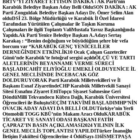
BRTV’Yİ ZİYARET ETTİ
SON DAKİKA : AK Parti’nin
Karabük Belediye Başkan Aday Belli Oldu
SON DAKİKA : AK
Parti Zonguldak Belediye Başkan Adayı Dr. Ömer Selim Alan
oldu
DSİ 23. Bölge Müdürlüğü ve Karabük İl Özel İdaresi
Tarafından Yürütülen Çalışmalar ile Taşkın Koruma
Çalışmaları ile ilgili Toplantı ValiMustafa Yavuz Başkanlığında
Yapıldı.
Ak Parti Yenice Belediye Başkan A.Adayı Sertaş
Karakaş : “Benim doğduğum ve büyüdüğüm şehre bir vefa
borcum var “
KARABÜK GENÇ YENİCELİLER
DERNEĞİNDEN ETKİNLİK
10 Ocak Çalışan Gazeteciler
Günü’nde Karabük’te fotoğraf sergisi açıldı
ÖLÇÜ VE TARTI
ALETLERİNİN BEYANNAME VERME SÜRECİ
BAŞLADI
CAHİT ELiYİOĞLU EMEKLİ OLDU
YENİCE İL
GENEL MECLİSİNDE İNCEBACAK GÖZ
DOLDURUYOR
AK Parti Karabük Milletvekilleri ve İl
Başkanı Esnaf Ziyaretinde
CHP Karabük Milletvekili Sanayi
Sitesi Esnafını Ziyaret Etti
Topçu Siyaset Sahnesine Geri
Döndü
Milli Tekvandocu Kübra Dağlı, Karabük Üniversitesi
Öğrencileri ile Buluştu
SEÇİM TAKVİMİ BAŞLADI
MHP’NİN
OVACIK ADAY ADAYI DA BELLİ OLDU
Türkiye’nin Yerli
Otomobili TOGG KBÜ’nün Makam Aracı Oldu
KARABÜK
TİCARET VE SANAYİ ODASI BAŞKANI FATİH
ÇAPRAZ’IN BASIN AÇIKLAMASI
2024 YILININ İLK
GENEL MECLİS TOPLANTISI YAPILDI
Türker İnanoğlu
İletişim Fakültesi Öğrencilerine 4 Ödül
Sayı-116
İSMETPAŞA