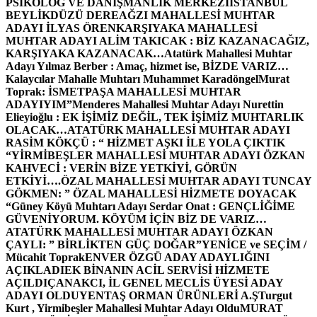
PSİKOLOG VE DANIŞMANLIK MERKEZİ
İSTANBUL
BEYLİKDÜZÜ DEREAĞZI MAHALLESİ MUHTAR
ADAYI İLYAS ÖREN
KARŞIYAKA MAHALLESİ
MUHTAR ADAYI ALİM TAKICAK : BİZ KAZANACAĞIZ,
KARŞIYAKA KAZANACAK…
Atatürk Mahallesi Muhtar
Adayı Yılmaz Berber : Amaç, hizmet ise, BİZDE VARIZ…
Kalaycılar Mahalle Muhtarı Muhammet Karadöngel
Murat
Toprak: İSMETPAŞA MAHALLESİ MUHTAR
ADAYIYIM”
Menderes Mahallesi Muhtar Adayı Nurettin
Elieyioğlu : EK İŞİMİZ DEĞİL, TEK İŞİMİZ MUHTARLIK
OLACAK…
ATATÜRK MAHALLESİ MUHTAR ADAYI
RASİM KÖKÇÜ : “ HİZMET AŞKI İLE YOLA ÇIKTIK
“
YİRMİBEŞLER MAHALLESİ MUHTAR ADAYI ÖZKAN
KAHVECİ : VERİN BİZE YETKİYİ, GÖRÜN
ETKİYİ….
ÖZAL MAHALLESİ MUHTAR ADAYI TUNCAY
GÖKMEN: ” ÖZAL MAHALLESİ HİZMETE DOYACAK
“
Güney Köyü Muhtarı Adayı Serdar Onat : GENÇLİĞİME
GÜVENİYORUM. KÖYÜM İÇİN BİZ DE VARIZ…
ATATÜRK MAHALLESİ MUHTAR ADAYI ÖZKAN
ÇAYLI: ” BİRLİKTEN GÜÇ DOĞAR”
YENİCE ve SEÇİM /
Mücahit Toprak
ENVER ÖZGÜ ADAY ADAYLIĞINI
AÇIKLADI
EK BİNANIN ACİL SERVİSİ HİZMETE
AÇILDI
ÇANAKCI, İL GENEL MECLİS ÜYESİ ADAY
ADAYI OLDU
YENTAŞ ORMAN ÜRÜNLERİ A.Ş
Turgut
Kurt , Yirmibeşler Mahallesi Muhtar Adayı Oldu
MURAT