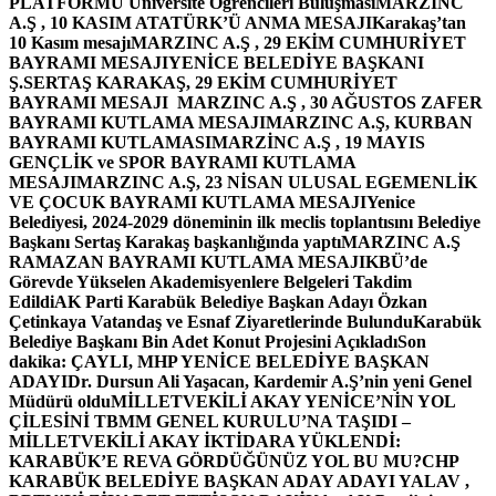
PLATFORMU Üniversite Öğrencileri Buluşması
MARZINC
A.Ş , 10 KASIM ATATÜRK’Ü ANMA MESAJI
Karakaş’tan
10 Kasım mesajı
MARZINC A.Ş , 29 EKİM CUMHURİYET
BAYRAMI MESAJI
YENİCE BELEDİYE BAŞKANI
Ş.SERTAŞ KARAKAŞ, 29 EKİM CUMHURİYET
BAYRAMI MESAJI
MARZINC A.Ş , 30 AĞUSTOS ZAFER
BAYRAMI KUTLAMA MESAJI
MARZINC A.Ş, KURBAN
BAYRAMI KUTLAMASI
MARZİNC A.Ş , 19 MAYIS
GENÇLİK ve SPOR BAYRAMI KUTLAMA
MESAJI
MARZINC A.Ş, 23 NİSAN ULUSAL EGEMENLİK
VE ÇOCUK BAYRAMI KUTLAMA MESAJI
Yenice
Belediyesi, 2024-2029 döneminin ilk meclis toplantısını Belediye
Başkanı Sertaş Karakaş başkanlığında yaptı
MARZINC A.Ş
RAMAZAN BAYRAMI KUTLAMA MESAJI
KBÜ’de
Görevde Yükselen Akademisyenlere Belgeleri Takdim
Edildi
AK Parti Karabük Belediye Başkan Adayı Özkan
Çetinkaya Vatandaş ve Esnaf Ziyaretlerinde Bulundu
Karabük
Belediye Başkanı Bin Adet Konut Projesini Açıkladı
Son
dakika: ÇAYLI, MHP YENİCE BELEDİYE BAŞKAN
ADAYI
Dr. Dursun Ali Yaşacan, Kardemir A.Ş’nin yeni Genel
Müdürü oldu
MİLLETVEKİLİ AKAY YENİCE’NİN YOL
ÇİLESİNİ TBMM GENEL KURULU’NA TAŞIDI –
MİLLETVEKİLİ AKAY İKTİDARA YÜKLENDİ:
KARABÜK’E REVA GÖRDÜĞÜNÜZ YOL BU MU?
CHP
KARABÜK BELEDİYE BAŞKAN ADAY ADAYI YALAV ,