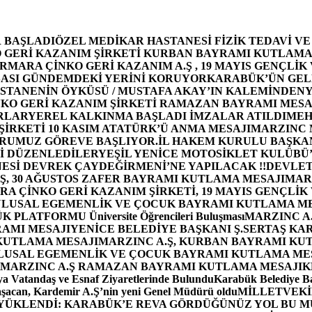
 BAŞLADI
ÖZEL MEDİKAR HASTANESİ FİZİK TEDAVİ V
GERİ KAZANIM ŞİRKETİ KURBAN BAYRAMI KUTLAMA
MARA ÇİNKO GERİ KAZANIM A.Ş , 19 MAYIS GENÇLİK
ASI GÜNDEMDEKİ YERİNİ KORUYOR
KARABÜK’ÜN GEL
STANENİN ÖYKÜSÜ / MUSTAFA AKAY’IN KALEMİNDEN
Y
O GERİ KAZANIM ŞİRKETİ RAMAZAN BAYRAMI MESA
RLAR
YEREL KALKINMA BAŞLADI İMZALAR ATILDI
MEH
İRKETİ 10 KASIM ATATÜRK’Ü ANMA MESAJI
MARZINC 
ORUMUZ GÖREVE BAŞLIYOR.
İL HAKEM KURULU BAŞKAN
Zİ DÜZENLEDİLER
YEŞİL YENİCE MOTOSİKLET KULÜBÜ
ESİ DEVREK ÇAYDEĞİRMENİ’NE YAPILACAK !!
DEVLET
, 30 AĞUSTOS ZAFER BAYRAMI KUTLAMA MESAJI
MAR
 ÇİNKO GERİ KAZANIM ŞİRKETİ, 19 MAYIS GENÇLİK
 ULUSAL EGEMENLİK VE ÇOCUK BAYRAMI KUTLAMA M
PLATFORMU Üniversite Öğrencileri Buluşması
MARZINC A.
RAMI MESAJI
YENİCE BELEDİYE BAŞKANI Ş.SERTAŞ KA
 KUTLAMA MESAJI
MARZINC A.Ş, KURBAN BAYRAMI KU
 ULUSAL EGEMENLİK VE ÇOCUK BAYRAMI KUTLAMA ME
MARZINC A.Ş RAMAZAN BAYRAMI KUTLAMA MESAJI
K
a Vatandaş ve Esnaf Ziyaretlerinde Bulundu
Karabük Belediye Ba
aşacan, Kardemir A.Ş’nin yeni Genel Müdürü oldu
MİLLETVEKİL
A YÜKLENDİ: KARABÜK’E REVA GÖRDÜĞÜNÜZ YOL BU M