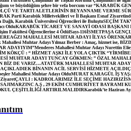
dan Yürütülen Çalışmalar ile Taşkın Koruma Çalışmaları ile ilgili
uğum ve büyüdüğüm şehre bir vefa borcum var “
KARABÜK GEN
ÖLÇÜ VE TARTI ALETLERİNİN BEYANNAME VERME SÜR
OR
AK Parti Karabük Milletvekilleri ve İl Başkanı Esnaf Ziyaretind
Dağlı, Karabük Üniversitesi Öğrencileri ile Buluştu
SEÇİM TAK
cı Oldu
KARABÜK TİCARET VE SANAYİ ODASI BAŞKANI 
işim Fakültesi Öğrencilerine 4 Ödül
Sayı-116
İSMETPAŞA GENÇ
DEREAĞZI MAHALLESİ MUHTAR ADAYI İLYAS ÖREN
KAR
k Mahallesi Muhtar Adayı Yılmaz Berber : Amaç, hizmet ise, 
TAR ADAYIYIM”
Menderes Mahallesi Muhtar Adayı Nurettin 
 KÖKÇÜ : “ HİZMET AŞKI İLE YOLA ÇIKTIK “
YİRMİBE
ESİ MUHTAR ADAYI TUNCAY GÖKMEN: ” ÖZAL MAHALL
N BİZ DE VARIZ…
ATATÜRK MAHALLESİ MUHTAR ADAYI
 AÇIKLADI
EK BİNANIN ACİL SERVİSİ HİZMETE AÇILDI
Ç
beşler Mahallesi Muhtar Adayı Oldu
MURAT KARAGÜL İŞ YA
 Ziyaret
ÇAYLI : KADROLARIMIZ İLE SEÇİME HAZIRIZ
İS
SAJI
MARZINC A.Ş , 29 EKİM CUMHURİYET BAYRAMI K
OKUL ÇEŞİTLİLİĞİ ARTIRILMALIDIR
Karabük’te Haziran Ayı
anıtım