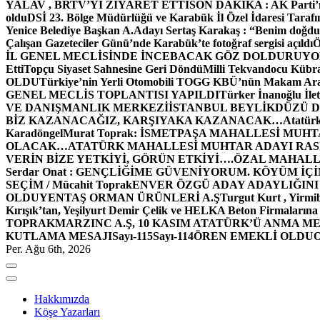
YALAV , BRTV’Yİ ZİYARET ETTİ
SON DAKİKA : AK Parti’n
oldu
DSİ 23. Bölge Müdürlüğü ve Karabük İl Özel İdaresi Tarafın
Yenice Belediye Başkan A.Adayı Sertaş Karakaş : “Benim doğd
Çalışan Gazeteciler Günü’nde Karabük’te fotoğraf sergisi açıldı
İL GENEL MECLİSİNDE İNCEBACAK GÖZ DOLDURUY
Etti
Topçu Siyaset Sahnesine Geri Döndü
Milli Tekvandocu Kübra 
OLDU
Türkiye’nin Yerli Otomobili TOGG KBÜ’nün Makam Ara
GENEL MECLİS TOPLANTISI YAPILDI
Türker İnanoğlu İlet
VE DANIŞMANLIK MERKEZİ
İSTANBUL BEYLİKDÜZÜ 
BİZ KAZANACAĞIZ, KARŞIYAKA KAZANACAK…
Atatür
Karadöngel
Murat Toprak: İSMETPAŞA MAHALLESİ MUH
OLACAK…
ATATÜRK MAHALLESİ MUHTAR ADAYI RASİM
VERİN BİZE YETKİYİ, GÖRÜN ETKİYİ….
ÖZAL MAHALL
Serdar Onat : GENÇLİĞİME GÜVENİYORUM. KÖYÜM İÇİ
SEÇİM / Mücahit Toprak
ENVER ÖZGÜ ADAY ADAYLIĞINI
OLDU
YENTAŞ ORMAN ÜRÜNLERİ A.Ş
Turgut Kurt , Yirmi
Kırışık’tan, Yeşilyurt Demir Çelik ve HELKA Beton Firmalarına
TOPRAK
MARZINC A.Ş, 10 KASIM ATATÜRK’Ü ANMA ME
KUTLAMA MESAJI
Sayı-115
Sayı-114
ÖREN EMEKLİ OLDU
Per. Ağu 6th, 2026
Hakkımızda
Köşe Yazarları