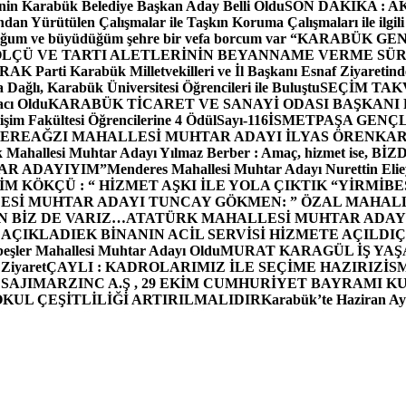
in Karabük Belediye Başkan Aday Belli Oldu
SON DAKİKA : AK P
dan Yürütülen Çalışmalar ile Taşkın Koruma Çalışmaları ile ilgili
uğum ve büyüdüğüm şehre bir vefa borcum var “
KARABÜK GEN
ÖLÇÜ VE TARTI ALETLERİNİN BEYANNAME VERME SÜR
OR
AK Parti Karabük Milletvekilleri ve İl Başkanı Esnaf Ziyaretind
Dağlı, Karabük Üniversitesi Öğrencileri ile Buluştu
SEÇİM TAK
cı Oldu
KARABÜK TİCARET VE SANAYİ ODASI BAŞKANI 
işim Fakültesi Öğrencilerine 4 Ödül
Sayı-116
İSMETPAŞA GENÇ
DEREAĞZI MAHALLESİ MUHTAR ADAYI İLYAS ÖREN
KAR
k Mahallesi Muhtar Adayı Yılmaz Berber : Amaç, hizmet ise, 
TAR ADAYIYIM”
Menderes Mahallesi Muhtar Adayı Nurettin 
 KÖKÇÜ : “ HİZMET AŞKI İLE YOLA ÇIKTIK “
YİRMİBE
ESİ MUHTAR ADAYI TUNCAY GÖKMEN: ” ÖZAL MAHALL
N BİZ DE VARIZ…
ATATÜRK MAHALLESİ MUHTAR ADAYI
 AÇIKLADI
EK BİNANIN ACİL SERVİSİ HİZMETE AÇILDI
Ç
beşler Mahallesi Muhtar Adayı Oldu
MURAT KARAGÜL İŞ YA
 Ziyaret
ÇAYLI : KADROLARIMIZ İLE SEÇİME HAZIRIZ
İS
SAJI
MARZINC A.Ş , 29 EKİM CUMHURİYET BAYRAMI K
OKUL ÇEŞİTLİLİĞİ ARTIRILMALIDIR
Karabük’te Haziran Ayı