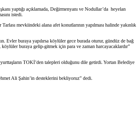
şkanı yaptığı açıklamada, Değirmenyanı ve Nodullar’da heyelan
asını istedi.
 Tarlası mevkiindeki alana afet konutlarının yapılması halinde yakınlık
n. Evler buraya yapılırsa köylüler gece burada oturur, gündüz de bağ
a, köylüler buraya gelip-gitmek için para ve zaman harcayacaklardır”
e yurttaşların TOKİ’den talepleri olduğunu dile getirdi. Yortan Belediye
met Ali Şahin’in desteklerini bekliyoruz” dedi.