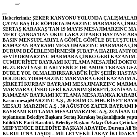
Haberlerimiz:
ŞEKER KANYONU YOLUNDA ÇALIŞMALAR
ÇATALBAŞ İLE RÖPORTAJ
MARZINC MARMARA ÇİNKO 
SERTAŞ KARAKAŞ’TAN 19 MAYIS MESAJI
MARZINC MAR
MERT ÇANGA’DAN OKULLARA ZİYARET
HASTANE ARS
BASIN MENSUPLARIYLA GÖNÜL GÖNÜLE BULUŞTU
HA
RAMAZAN BAYRAMI MESAJI
MARZINC MARMARA ÇİNK
DURUM DEĞERLENDİRMESİ
8 ŞUBAT’A HAZIRLANIYO
SEVİYOR
MARZINC MARMARA ÇİNKO GERİ KAZANIM Ş
CUMHURİYET BAYRAMI KUTLAMA MESAJI
İKİ DOKT
HUZUREVİ YAŞLILARI YENİCE IHLAMUR TERASA GE
DUBLE YOL OLMALIDIR
KARABÜK İÇİN ŞEHİR HASTAN
DOLDURUYOR
MARZİNC MARMARA GERİ KAZANIM A.Ş
ŞİRKETİ KURBAN BAYRAMI MESAJI
MARZINC MARMARA
MARMARA ÇİNKO GERİ KAZANIM ŞİRKETİ, 23 NİSAN
RAMAZAN BAYRAMI KUTLAMA MESAJI
ANKA KARABÜK 
Kasım mesajı
MARZINC A.Ş , 29 EKİM CUMHURİYET BAY
MESAJI
MARZINC A.Ş , 30 AĞUSTOS ZAFER BAYRAMI
BAYRAMI KUTLAMA MESAJI
MARZINC A.Ş, 23 NİSAN
toplantısını Belediye Başkanı Sertaş Karakaş başkanlığında yaptı
Edildi
AK Parti Karabük Belediye Başkan Adayı Özkan Çetinkay
MHP YENİCE BELEDİYE BAŞKAN ADAYI
Dr. Dursun Ali Y
KURULU’NA TAŞIDI – MİLLETVEKİLİ AKAY İKTİDAR