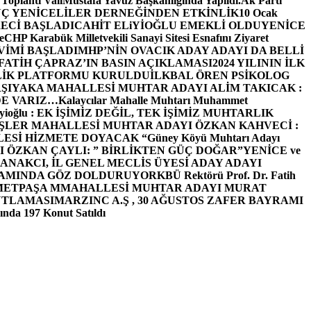
 Toplantı ValiMustafa Yavuz Başkanlığında Yapıldı.
Ak Parti
Ç YENİCELİLER DERNEĞİNDEN ETKİNLİK
10 Ocak
ECİ BAŞLADI
CAHİT ELiYİOĞLU EMEKLİ OLDU
YENİCE
e
CHP Karabük Milletvekili Sanayi Sitesi Esnafını Ziyaret
VİMİ BAŞLADI
MHP’NİN OVACIK ADAY ADAYI DA BELLİ
FATİH ÇAPRAZ’IN BASIN AÇIKLAMASI
2024 YILININ İLK
LİK PLATFORMU KURULDU
İLKBAL ÖREN PSİKOLOG
ŞIYAKA MAHALLESİ MUHTAR ADAYI ALİM TAKICAK :
BİZDE VARIZ…
Kalaycılar Mahalle Muhtarı Muhammet
Elieyioğlu : EK İŞİMİZ DEĞİL, TEK İŞİMİZ MUHTARLIK
ŞLER MAHALLESİ MUHTAR ADAYI ÖZKAN KAHVECİ :
ESİ HİZMETE DOYACAK “
Güney Köyü Muhtarı Adayı
 ÖZKAN ÇAYLI: ” BİRLİKTEN GÜÇ DOĞAR”
YENİCE ve
ANAKCI, İL GENEL MECLİS ÜYESİ ADAY ADAYI
ŞAMINDA GÖZ DOLDURUYOR
KBÜ Rektörü Prof. Dr. Fatih
METPAŞA MMAHALLESİ MUHTAR ADAYI MURAT
UTLAMASI
MARZINC A.Ş , 30 AĞUSTOS ZAFER BAYRAMI
nda 197 Konut Satıldı