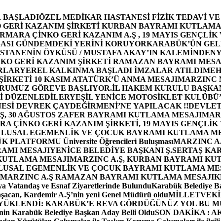
 BAŞLADI
ÖZEL MEDİKAR HASTANESİ FİZİK TEDAVİ V
GERİ KAZANIM ŞİRKETİ KURBAN BAYRAMI KUTLAMA
MARA ÇİNKO GERİ KAZANIM A.Ş , 19 MAYIS GENÇLİK
ASI GÜNDEMDEKİ YERİNİ KORUYOR
KARABÜK’ÜN GEL
STANENİN ÖYKÜSÜ / MUSTAFA AKAY’IN KALEMİNDEN
Y
O GERİ KAZANIM ŞİRKETİ RAMAZAN BAYRAMI MESA
RLAR
YEREL KALKINMA BAŞLADI İMZALAR ATILDI
MEH
İRKETİ 10 KASIM ATATÜRK’Ü ANMA MESAJI
MARZINC 
ORUMUZ GÖREVE BAŞLIYOR.
İL HAKEM KURULU BAŞKAN
Zİ DÜZENLEDİLER
YEŞİL YENİCE MOTOSİKLET KULÜBÜ
ESİ DEVREK ÇAYDEĞİRMENİ’NE YAPILACAK !!
DEVLET
, 30 AĞUSTOS ZAFER BAYRAMI KUTLAMA MESAJI
MAR
 ÇİNKO GERİ KAZANIM ŞİRKETİ, 19 MAYIS GENÇLİK
 ULUSAL EGEMENLİK VE ÇOCUK BAYRAMI KUTLAMA M
PLATFORMU Üniversite Öğrencileri Buluşması
MARZINC A.
RAMI MESAJI
YENİCE BELEDİYE BAŞKANI Ş.SERTAŞ KA
 KUTLAMA MESAJI
MARZINC A.Ş, KURBAN BAYRAMI KU
 ULUSAL EGEMENLİK VE ÇOCUK BAYRAMI KUTLAMA ME
MARZINC A.Ş RAMAZAN BAYRAMI KUTLAMA MESAJI
K
a Vatandaş ve Esnaf Ziyaretlerinde Bulundu
Karabük Belediye Ba
aşacan, Kardemir A.Ş’nin yeni Genel Müdürü oldu
MİLLETVEKİL
A YÜKLENDİ: KARABÜK’E REVA GÖRDÜĞÜNÜZ YOL BU M
in Karabük Belediye Başkan Aday Belli Oldu
SON DAKİKA : AK P