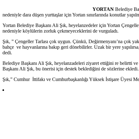
YORTAN
Belediye Ba
nedeniyle dara düşen yurttaşlar için Yortan sınırlarında konutlar yapılm
Yortan Belediye Başkanı Ali Şık, heyelanzedeler için Yortan Çengeller
nedeniyle köylülerin zorluk çekmeyeceklerini de vurguladı.
Şık, ” Çengeller Tarlası çok uygun. Çünkü, Değirmenyanı’na çok yakı
bahçe ve hayvanlarına bakıp geri dönebilirler. Uzak bir yere yapılırs
dedi.
Belediye Başkanı Ali Şık, heyelanzadeleri ziyaret ettiğini re belirtti v
Başkanı Ali Şık, bu önerisi için destek beklediğini de sözlerine ekledi.
Şık,” Cumhur İttifakı ve Cumhurbaşkanlığı Yüksek İstişare Üyesi Meh