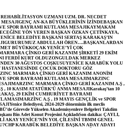
E REHABİLİTASYON UZMANI UZM. DR. NECDET
 MESAJI
GENÇ AN-KA BÜYÜKLERİNİN İZİNDE
BAŞKAN
 VE SPOR BAYRAMI KUTLAMA MESAJI
KAYMAKAM
ECEĞİNE YÖN VEREN BAŞKAN ÖZKAN ÇETİNKAYA,
ENİCE BELEDİYE BAŞKANI SERTAŞ KARAKAŞ’IN
JI
GURURUMUZ ABDULLAH ÖREN….
BAŞKANLARDAN
MET BÜYÜKKOÇAK YENİCE’Yİ ÇOK
MARMARA ÇİNKO GERİ KAZANIM ŞİRKETİ 29 EKİM
I FERDİ KURT OLDU
ZONGULDAK MERKEZ
’NDEN 30 AĞUSTOS COŞKUSU
YENİCE KARABÜK YOLU
 HASTANESİNDE ÇOCUK DOKTORU GÖZ
ZINC MARMARA ÇİNKO GERİ KAZANIM ANONİM
 VE SPOR BAYRAMI KUTLAMA MESAJI
MARZINC
ESAJI
MARZINC MARMARA ÇİNKO GERİ KAZANIM A.Ş ,
Ş , 10 KASIM ATATÜRK’Ü ANMA MESAJI
Karakaş’tan 10
RAKAŞ, 29 EKİM CUMHURİYET BAYRAMI
TLAMASI
MARZİNC A.Ş , 19 MAYIS GENÇLİK ve SPOR
SAJI
Yenice Belediyesi, 2024-2029 döneminin ilk meclis
BÜ’de Görevde Yükselen Akademisyenlere Belgeleri Takdim
şkanı Bin Adet Konut Projesini Açıkladı
Son dakika: ÇAYLI,
İ AKAY YENİCE’NİN YOL ÇİLESİNİ TBMM GENEL
U?
CHP KARABÜK BELEDİYE BAŞKAN ADAY ADAYI