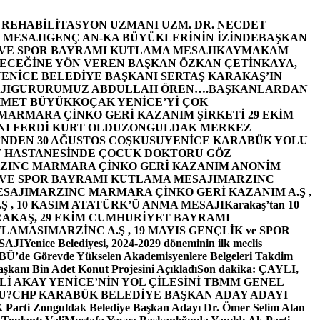
E REHABİLİTASYON UZMANI UZM. DR. NECDET
 MESAJI
GENÇ AN-KA BÜYÜKLERİNİN İZİNDE
BAŞKAN
 VE SPOR BAYRAMI KUTLAMA MESAJI
KAYMAKAM
ECEĞİNE YÖN VEREN BAŞKAN ÖZKAN ÇETİNKAYA,
ENİCE BELEDİYE BAŞKANI SERTAŞ KARAKAŞ’IN
JI
GURURUMUZ ABDULLAH ÖREN….
BAŞKANLARDAN
MET BÜYÜKKOÇAK YENİCE’Yİ ÇOK
MARMARA ÇİNKO GERİ KAZANIM ŞİRKETİ 29 EKİM
I FERDİ KURT OLDU
ZONGULDAK MERKEZ
’NDEN 30 AĞUSTOS COŞKUSU
YENİCE KARABÜK YOLU
 HASTANESİNDE ÇOCUK DOKTORU GÖZ
ZINC MARMARA ÇİNKO GERİ KAZANIM ANONİM
 VE SPOR BAYRAMI KUTLAMA MESAJI
MARZINC
ESAJI
MARZINC MARMARA ÇİNKO GERİ KAZANIM A.Ş ,
Ş , 10 KASIM ATATÜRK’Ü ANMA MESAJI
Karakaş’tan 10
RAKAŞ, 29 EKİM CUMHURİYET BAYRAMI
TLAMASI
MARZİNC A.Ş , 19 MAYIS GENÇLİK ve SPOR
SAJI
Yenice Belediyesi, 2024-2029 döneminin ilk meclis
BÜ’de Görevde Yükselen Akademisyenlere Belgeleri Takdim
şkanı Bin Adet Konut Projesini Açıkladı
Son dakika: ÇAYLI,
İ AKAY YENİCE’NİN YOL ÇİLESİNİ TBMM GENEL
U?
CHP KARABÜK BELEDİYE BAŞKAN ADAY ADAYI
arti Zonguldak Belediye Başkan Adayı Dr. Ömer Selim Alan