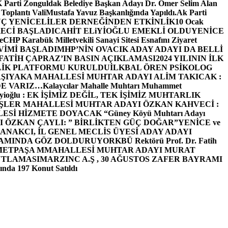
arti Zonguldak Belediye Başkan Adayı Dr. Ömer Selim Alan
 Toplantı ValiMustafa Yavuz Başkanlığında Yapıldı.
Ak Parti
Ç YENİCELİLER DERNEĞİNDEN ETKİNLİK
10 Ocak
ECİ BAŞLADI
CAHİT ELiYİOĞLU EMEKLİ OLDU
YENİCE
e
CHP Karabük Milletvekili Sanayi Sitesi Esnafını Ziyaret
VİMİ BAŞLADI
MHP’NİN OVACIK ADAY ADAYI DA BELLİ
FATİH ÇAPRAZ’IN BASIN AÇIKLAMASI
2024 YILININ İLK
LİK PLATFORMU KURULDU
İLKBAL ÖREN PSİKOLOG
ŞIYAKA MAHALLESİ MUHTAR ADAYI ALİM TAKICAK :
BİZDE VARIZ…
Kalaycılar Mahalle Muhtarı Muhammet
Elieyioğlu : EK İŞİMİZ DEĞİL, TEK İŞİMİZ MUHTARLIK
ŞLER MAHALLESİ MUHTAR ADAYI ÖZKAN KAHVECİ :
ESİ HİZMETE DOYACAK “
Güney Köyü Muhtarı Adayı
 ÖZKAN ÇAYLI: ” BİRLİKTEN GÜÇ DOĞAR”
YENİCE ve
ANAKCI, İL GENEL MECLİS ÜYESİ ADAY ADAYI
ŞAMINDA GÖZ DOLDURUYOR
KBÜ Rektörü Prof. Dr. Fatih
METPAŞA MMAHALLESİ MUHTAR ADAYI MURAT
UTLAMASI
MARZINC A.Ş , 30 AĞUSTOS ZAFER BAYRAMI
nda 197 Konut Satıldı