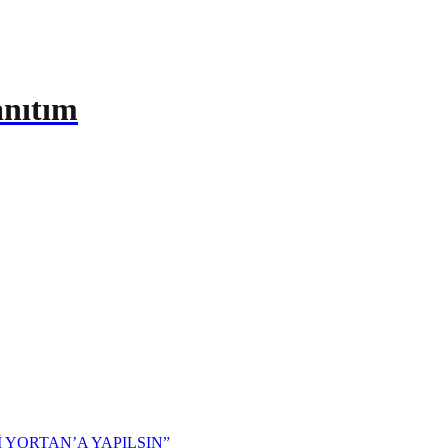
anıtım
 YORTAN’A YAPILSIN”