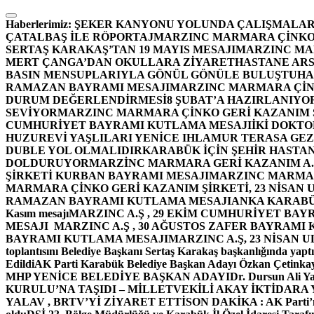
İçeriğe
atla
Haberlerimiz:
ŞEKER KANYONU YOLUNDA ÇALIŞMALAR
ÇATALBAŞ İLE RÖPORTAJ
MARZINC MARMARA ÇİNKO 
SERTAŞ KARAKAŞ’TAN 19 MAYIS MESAJI
MARZINC MAR
MERT ÇANGA’DAN OKULLARA ZİYARET
HASTANE ARS
BASIN MENSUPLARIYLA GÖNÜL GÖNÜLE BULUŞTU
HA
RAMAZAN BAYRAMI MESAJI
MARZINC MARMARA ÇİNK
DURUM DEĞERLENDİRMESİ
8 ŞUBAT’A HAZIRLANIYO
SEVİYOR
MARZINC MARMARA ÇİNKO GERİ KAZANIM Ş
CUMHURİYET BAYRAMI KUTLAMA MESAJI
İKİ DOKT
HUZUREVİ YAŞLILARI YENİCE IHLAMUR TERASA GE
DUBLE YOL OLMALIDIR
KARABÜK İÇİN ŞEHİR HASTAN
DOLDURUYOR
MARZİNC MARMARA GERİ KAZANIM A.Ş
ŞİRKETİ KURBAN BAYRAMI MESAJI
MARZINC MARMARA
MARMARA ÇİNKO GERİ KAZANIM ŞİRKETİ, 23 NİSAN
RAMAZAN BAYRAMI KUTLAMA MESAJI
ANKA KARABÜK 
Kasım mesajı
MARZINC A.Ş , 29 EKİM CUMHURİYET BAY
MESAJI
MARZINC A.Ş , 30 AĞUSTOS ZAFER BAYRAMI
BAYRAMI KUTLAMA MESAJI
MARZINC A.Ş, 23 NİSAN
toplantısını Belediye Başkanı Sertaş Karakaş başkanlığında yaptı
Edildi
AK Parti Karabük Belediye Başkan Adayı Özkan Çetinkay
MHP YENİCE BELEDİYE BAŞKAN ADAYI
Dr. Dursun Ali Y
KURULU’NA TAŞIDI – MİLLETVEKİLİ AKAY İKTİDAR
YALAV , BRTV’Yİ ZİYARET ETTİ
SON DAKİKA : AK Parti’n