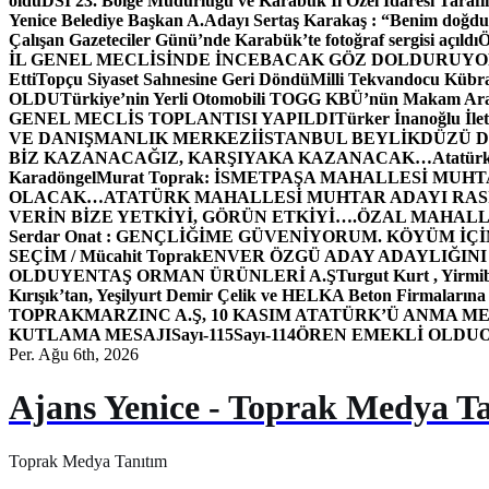
oldu
DSİ 23. Bölge Müdürlüğü ve Karabük İl Özel İdaresi Tarafın
Yenice Belediye Başkan A.Adayı Sertaş Karakaş : “Benim doğd
Çalışan Gazeteciler Günü’nde Karabük’te fotoğraf sergisi açıldı
İL GENEL MECLİSİNDE İNCEBACAK GÖZ DOLDURUY
Etti
Topçu Siyaset Sahnesine Geri Döndü
Milli Tekvandocu Kübra 
OLDU
Türkiye’nin Yerli Otomobili TOGG KBÜ’nün Makam Ara
GENEL MECLİS TOPLANTISI YAPILDI
Türker İnanoğlu İlet
VE DANIŞMANLIK MERKEZİ
İSTANBUL BEYLİKDÜZÜ 
BİZ KAZANACAĞIZ, KARŞIYAKA KAZANACAK…
Atatür
Karadöngel
Murat Toprak: İSMETPAŞA MAHALLESİ MUH
OLACAK…
ATATÜRK MAHALLESİ MUHTAR ADAYI RASİM
VERİN BİZE YETKİYİ, GÖRÜN ETKİYİ….
ÖZAL MAHALL
Serdar Onat : GENÇLİĞİME GÜVENİYORUM. KÖYÜM İÇİ
SEÇİM / Mücahit Toprak
ENVER ÖZGÜ ADAY ADAYLIĞINI
OLDU
YENTAŞ ORMAN ÜRÜNLERİ A.Ş
Turgut Kurt , Yirmi
Kırışık’tan, Yeşilyurt Demir Çelik ve HELKA Beton Firmalarına
TOPRAK
MARZINC A.Ş, 10 KASIM ATATÜRK’Ü ANMA ME
KUTLAMA MESAJI
Sayı-115
Sayı-114
ÖREN EMEKLİ OLDU
Per. Ağu 6th, 2026
Ajans Yenice - Toprak Medya T
Toprak Medya Tanıtım