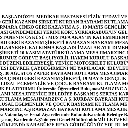
 BAŞLADI
ÖZEL MEDİKAR HASTANESİ FİZİK TEDAVİ V
GERİ KAZANIM ŞİRKETİ KURBAN BAYRAMI KUTLAMA
MARA ÇİNKO GERİ KAZANIM A.Ş , 19 MAYIS GENÇLİK
ASI GÜNDEMDEKİ YERİNİ KORUYOR
KARABÜK’ÜN GEL
STANENİN ÖYKÜSÜ / MUSTAFA AKAY’IN KALEMİNDEN
Y
O GERİ KAZANIM ŞİRKETİ RAMAZAN BAYRAMI MESA
RLAR
YEREL KALKINMA BAŞLADI İMZALAR ATILDI
MEH
İRKETİ 10 KASIM ATATÜRK’Ü ANMA MESAJI
MARZINC 
ORUMUZ GÖREVE BAŞLIYOR.
İL HAKEM KURULU BAŞKAN
Zİ DÜZENLEDİLER
YEŞİL YENİCE MOTOSİKLET KULÜBÜ
ESİ DEVREK ÇAYDEĞİRMENİ’NE YAPILACAK !!
DEVLET
, 30 AĞUSTOS ZAFER BAYRAMI KUTLAMA MESAJI
MAR
 ÇİNKO GERİ KAZANIM ŞİRKETİ, 19 MAYIS GENÇLİK
 ULUSAL EGEMENLİK VE ÇOCUK BAYRAMI KUTLAMA M
PLATFORMU Üniversite Öğrencileri Buluşması
MARZINC A.
RAMI MESAJI
YENİCE BELEDİYE BAŞKANI Ş.SERTAŞ KA
 KUTLAMA MESAJI
MARZINC A.Ş, KURBAN BAYRAMI KU
 ULUSAL EGEMENLİK VE ÇOCUK BAYRAMI KUTLAMA ME
MARZINC A.Ş RAMAZAN BAYRAMI KUTLAMA MESAJI
K
a Vatandaş ve Esnaf Ziyaretlerinde Bulundu
Karabük Belediye Ba
aşacan, Kardemir A.Ş’nin yeni Genel Müdürü oldu
MİLLETVEKİL
A YÜKLENDİ: KARABÜK’E REVA GÖRDÜĞÜNÜZ YOL BU M