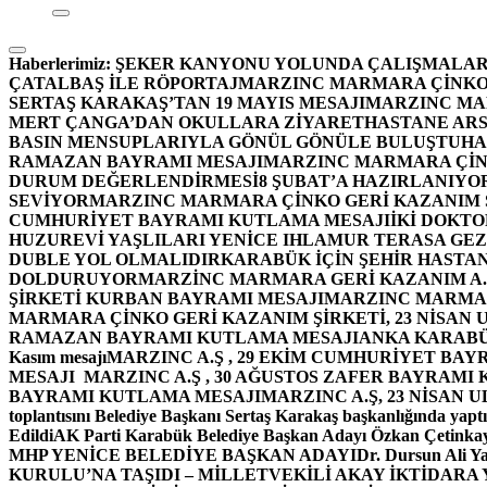
Haberlerimiz:
ŞEKER KANYONU YOLUNDA ÇALIŞMALAR
ÇATALBAŞ İLE RÖPORTAJ
MARZINC MARMARA ÇİNKO 
SERTAŞ KARAKAŞ’TAN 19 MAYIS MESAJI
MARZINC MAR
MERT ÇANGA’DAN OKULLARA ZİYARET
HASTANE ARS
BASIN MENSUPLARIYLA GÖNÜL GÖNÜLE BULUŞTU
HA
RAMAZAN BAYRAMI MESAJI
MARZINC MARMARA ÇİNK
DURUM DEĞERLENDİRMESİ
8 ŞUBAT’A HAZIRLANIYO
SEVİYOR
MARZINC MARMARA ÇİNKO GERİ KAZANIM Ş
CUMHURİYET BAYRAMI KUTLAMA MESAJI
İKİ DOKT
HUZUREVİ YAŞLILARI YENİCE IHLAMUR TERASA GE
DUBLE YOL OLMALIDIR
KARABÜK İÇİN ŞEHİR HASTAN
DOLDURUYOR
MARZİNC MARMARA GERİ KAZANIM A.Ş
ŞİRKETİ KURBAN BAYRAMI MESAJI
MARZINC MARMARA
MARMARA ÇİNKO GERİ KAZANIM ŞİRKETİ, 23 NİSAN
RAMAZAN BAYRAMI KUTLAMA MESAJI
ANKA KARABÜK 
Kasım mesajı
MARZINC A.Ş , 29 EKİM CUMHURİYET BAY
MESAJI
MARZINC A.Ş , 30 AĞUSTOS ZAFER BAYRAMI
BAYRAMI KUTLAMA MESAJI
MARZINC A.Ş, 23 NİSAN
toplantısını Belediye Başkanı Sertaş Karakaş başkanlığında yaptı
Edildi
AK Parti Karabük Belediye Başkan Adayı Özkan Çetinkay
MHP YENİCE BELEDİYE BAŞKAN ADAYI
Dr. Dursun Ali Y
KURULU’NA TAŞIDI – MİLLETVEKİLİ AKAY İKTİDAR