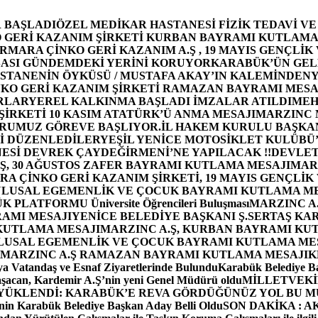
 BAŞLADI
ÖZEL MEDİKAR HASTANESİ FİZİK TEDAVİ V
GERİ KAZANIM ŞİRKETİ KURBAN BAYRAMI KUTLAMA
MARA ÇİNKO GERİ KAZANIM A.Ş , 19 MAYIS GENÇLİK
ASI GÜNDEMDEKİ YERİNİ KORUYOR
KARABÜK’ÜN GEL
STANENİN ÖYKÜSÜ / MUSTAFA AKAY’IN KALEMİNDEN
Y
O GERİ KAZANIM ŞİRKETİ RAMAZAN BAYRAMI MESA
RLAR
YEREL KALKINMA BAŞLADI İMZALAR ATILDI
MEH
İRKETİ 10 KASIM ATATÜRK’Ü ANMA MESAJI
MARZINC 
ORUMUZ GÖREVE BAŞLIYOR.
İL HAKEM KURULU BAŞKAN
Zİ DÜZENLEDİLER
YEŞİL YENİCE MOTOSİKLET KULÜBÜ
ESİ DEVREK ÇAYDEĞİRMENİ’NE YAPILACAK !!
DEVLET
, 30 AĞUSTOS ZAFER BAYRAMI KUTLAMA MESAJI
MAR
 ÇİNKO GERİ KAZANIM ŞİRKETİ, 19 MAYIS GENÇLİK
 ULUSAL EGEMENLİK VE ÇOCUK BAYRAMI KUTLAMA M
PLATFORMU Üniversite Öğrencileri Buluşması
MARZINC A.
RAMI MESAJI
YENİCE BELEDİYE BAŞKANI Ş.SERTAŞ KA
 KUTLAMA MESAJI
MARZINC A.Ş, KURBAN BAYRAMI KU
 ULUSAL EGEMENLİK VE ÇOCUK BAYRAMI KUTLAMA ME
MARZINC A.Ş RAMAZAN BAYRAMI KUTLAMA MESAJI
K
a Vatandaş ve Esnaf Ziyaretlerinde Bulundu
Karabük Belediye Ba
aşacan, Kardemir A.Ş’nin yeni Genel Müdürü oldu
MİLLETVEKİL
A YÜKLENDİ: KARABÜK’E REVA GÖRDÜĞÜNÜZ YOL BU M
in Karabük Belediye Başkan Aday Belli Oldu
SON DAKİKA : AK P