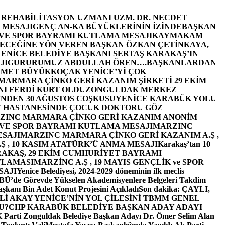
E REHABİLİTASYON UZMANI UZM. DR. NECDET
 MESAJI
GENÇ AN-KA BÜYÜKLERİNİN İZİNDE
BAŞKAN
 VE SPOR BAYRAMI KUTLAMA MESAJI
KAYMAKAM
ECEĞİNE YÖN VEREN BAŞKAN ÖZKAN ÇETİNKAYA,
ENİCE BELEDİYE BAŞKANI SERTAŞ KARAKAŞ’IN
JI
GURURUMUZ ABDULLAH ÖREN….
BAŞKANLARDAN
MET BÜYÜKKOÇAK YENİCE’Yİ ÇOK
MARMARA ÇİNKO GERİ KAZANIM ŞİRKETİ 29 EKİM
I FERDİ KURT OLDU
ZONGULDAK MERKEZ
’NDEN 30 AĞUSTOS COŞKUSU
YENİCE KARABÜK YOLU
 HASTANESİNDE ÇOCUK DOKTORU GÖZ
ZINC MARMARA ÇİNKO GERİ KAZANIM ANONİM
 VE SPOR BAYRAMI KUTLAMA MESAJI
MARZINC
ESAJI
MARZINC MARMARA ÇİNKO GERİ KAZANIM A.Ş ,
Ş , 10 KASIM ATATÜRK’Ü ANMA MESAJI
Karakaş’tan 10
RAKAŞ, 29 EKİM CUMHURİYET BAYRAMI
TLAMASI
MARZİNC A.Ş , 19 MAYIS GENÇLİK ve SPOR
SAJI
Yenice Belediyesi, 2024-2029 döneminin ilk meclis
BÜ’de Görevde Yükselen Akademisyenlere Belgeleri Takdim
şkanı Bin Adet Konut Projesini Açıkladı
Son dakika: ÇAYLI,
İ AKAY YENİCE’NİN YOL ÇİLESİNİ TBMM GENEL
U?
CHP KARABÜK BELEDİYE BAŞKAN ADAY ADAYI
arti Zonguldak Belediye Başkan Adayı Dr. Ömer Selim Alan