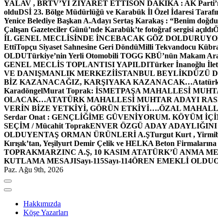
YALAV , BRTV’Yİ ZİYARET ETTİ
SON DAKİKA : AK Parti’n
oldu
DSİ 23. Bölge Müdürlüğü ve Karabük İl Özel İdaresi Tarafın
Yenice Belediye Başkan A.Adayı Sertaş Karakaş : “Benim doğd
Çalışan Gazeteciler Günü’nde Karabük’te fotoğraf sergisi açıldı
İL GENEL MECLİSİNDE İNCEBACAK GÖZ DOLDURUY
Etti
Topçu Siyaset Sahnesine Geri Döndü
Milli Tekvandocu Kübra 
OLDU
Türkiye’nin Yerli Otomobili TOGG KBÜ’nün Makam Ara
GENEL MECLİS TOPLANTISI YAPILDI
Türker İnanoğlu İlet
VE DANIŞMANLIK MERKEZİ
İSTANBUL BEYLİKDÜZÜ 
BİZ KAZANACAĞIZ, KARŞIYAKA KAZANACAK…
Atatür
Karadöngel
Murat Toprak: İSMETPAŞA MAHALLESİ MUH
OLACAK…
ATATÜRK MAHALLESİ MUHTAR ADAYI RASİM
VERİN BİZE YETKİYİ, GÖRÜN ETKİYİ….
ÖZAL MAHALL
Serdar Onat : GENÇLİĞİME GÜVENİYORUM. KÖYÜM İÇİ
SEÇİM / Mücahit Toprak
ENVER ÖZGÜ ADAY ADAYLIĞINI
OLDU
YENTAŞ ORMAN ÜRÜNLERİ A.Ş
Turgut Kurt , Yirmi
Kırışık’tan, Yeşilyurt Demir Çelik ve HELKA Beton Firmalarına
TOPRAK
MARZINC A.Ş, 10 KASIM ATATÜRK’Ü ANMA ME
KUTLAMA MESAJI
Sayı-115
Sayı-114
ÖREN EMEKLİ OLDU
Paz. Ağu 9th, 2026
Hakkımızda
Köşe Yazarları