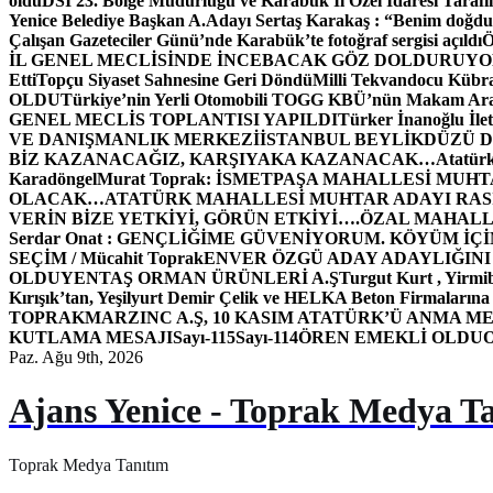
oldu
DSİ 23. Bölge Müdürlüğü ve Karabük İl Özel İdaresi Tarafın
Yenice Belediye Başkan A.Adayı Sertaş Karakaş : “Benim doğd
Çalışan Gazeteciler Günü’nde Karabük’te fotoğraf sergisi açıldı
İL GENEL MECLİSİNDE İNCEBACAK GÖZ DOLDURUY
Etti
Topçu Siyaset Sahnesine Geri Döndü
Milli Tekvandocu Kübra 
OLDU
Türkiye’nin Yerli Otomobili TOGG KBÜ’nün Makam Ara
GENEL MECLİS TOPLANTISI YAPILDI
Türker İnanoğlu İlet
VE DANIŞMANLIK MERKEZİ
İSTANBUL BEYLİKDÜZÜ 
BİZ KAZANACAĞIZ, KARŞIYAKA KAZANACAK…
Atatür
Karadöngel
Murat Toprak: İSMETPAŞA MAHALLESİ MUH
OLACAK…
ATATÜRK MAHALLESİ MUHTAR ADAYI RASİM
VERİN BİZE YETKİYİ, GÖRÜN ETKİYİ….
ÖZAL MAHALL
Serdar Onat : GENÇLİĞİME GÜVENİYORUM. KÖYÜM İÇİ
SEÇİM / Mücahit Toprak
ENVER ÖZGÜ ADAY ADAYLIĞINI
OLDU
YENTAŞ ORMAN ÜRÜNLERİ A.Ş
Turgut Kurt , Yirmi
Kırışık’tan, Yeşilyurt Demir Çelik ve HELKA Beton Firmalarına
TOPRAK
MARZINC A.Ş, 10 KASIM ATATÜRK’Ü ANMA ME
KUTLAMA MESAJI
Sayı-115
Sayı-114
ÖREN EMEKLİ OLDU
Paz. Ağu 9th, 2026
Ajans Yenice - Toprak Medya T
Toprak Medya Tanıtım