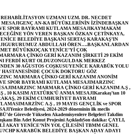
E REHABİLİTASYON UZMANI UZM. DR. NECDET
 MESAJI
GENÇ AN-KA BÜYÜKLERİNİN İZİNDE
BAŞKAN
 VE SPOR BAYRAMI KUTLAMA MESAJI
KAYMAKAM
ECEĞİNE YÖN VEREN BAŞKAN ÖZKAN ÇETİNKAYA,
ENİCE BELEDİYE BAŞKANI SERTAŞ KARAKAŞ’IN
JI
GURURUMUZ ABDULLAH ÖREN….
BAŞKANLARDAN
MET BÜYÜKKOÇAK YENİCE’Yİ ÇOK
MARMARA ÇİNKO GERİ KAZANIM ŞİRKETİ 29 EKİM
I FERDİ KURT OLDU
ZONGULDAK MERKEZ
’NDEN 30 AĞUSTOS COŞKUSU
YENİCE KARABÜK YOLU
 HASTANESİNDE ÇOCUK DOKTORU GÖZ
ZINC MARMARA ÇİNKO GERİ KAZANIM ANONİM
 VE SPOR BAYRAMI KUTLAMA MESAJI
MARZINC
ESAJI
MARZINC MARMARA ÇİNKO GERİ KAZANIM A.Ş ,
Ş , 10 KASIM ATATÜRK’Ü ANMA MESAJI
Karakaş’tan 10
RAKAŞ, 29 EKİM CUMHURİYET BAYRAMI
TLAMASI
MARZİNC A.Ş , 19 MAYIS GENÇLİK ve SPOR
SAJI
Yenice Belediyesi, 2024-2029 döneminin ilk meclis
BÜ’de Görevde Yükselen Akademisyenlere Belgeleri Takdim
şkanı Bin Adet Konut Projesini Açıkladı
Son dakika: ÇAYLI,
İ AKAY YENİCE’NİN YOL ÇİLESİNİ TBMM GENEL
U?
CHP KARABÜK BELEDİYE BAŞKAN ADAY ADAYI