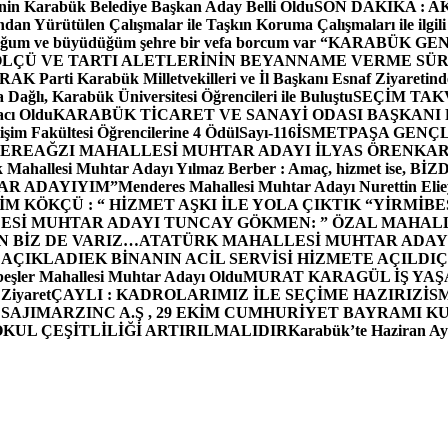
in Karabük Belediye Başkan Aday Belli Oldu
SON DAKİKA : AK P
dan Yürütülen Çalışmalar ile Taşkın Koruma Çalışmaları ile ilgili
uğum ve büyüdüğüm şehre bir vefa borcum var “
KARABÜK GEN
ÖLÇÜ VE TARTI ALETLERİNİN BEYANNAME VERME SÜR
OR
AK Parti Karabük Milletvekilleri ve İl Başkanı Esnaf Ziyaretind
Dağlı, Karabük Üniversitesi Öğrencileri ile Buluştu
SEÇİM TAK
cı Oldu
KARABÜK TİCARET VE SANAYİ ODASI BAŞKANI 
işim Fakültesi Öğrencilerine 4 Ödül
Sayı-116
İSMETPAŞA GENÇ
DEREAĞZI MAHALLESİ MUHTAR ADAYI İLYAS ÖREN
KAR
k Mahallesi Muhtar Adayı Yılmaz Berber : Amaç, hizmet ise, 
TAR ADAYIYIM”
Menderes Mahallesi Muhtar Adayı Nurettin 
 KÖKÇÜ : “ HİZMET AŞKI İLE YOLA ÇIKTIK “
YİRMİBE
ESİ MUHTAR ADAYI TUNCAY GÖKMEN: ” ÖZAL MAHALL
N BİZ DE VARIZ…
ATATÜRK MAHALLESİ MUHTAR ADAYI
 AÇIKLADI
EK BİNANIN ACİL SERVİSİ HİZMETE AÇILDI
Ç
beşler Mahallesi Muhtar Adayı Oldu
MURAT KARAGÜL İŞ YA
 Ziyaret
ÇAYLI : KADROLARIMIZ İLE SEÇİME HAZIRIZ
İS
SAJI
MARZINC A.Ş , 29 EKİM CUMHURİYET BAYRAMI K
OKUL ÇEŞİTLİLİĞİ ARTIRILMALIDIR
Karabük’te Haziran Ayı