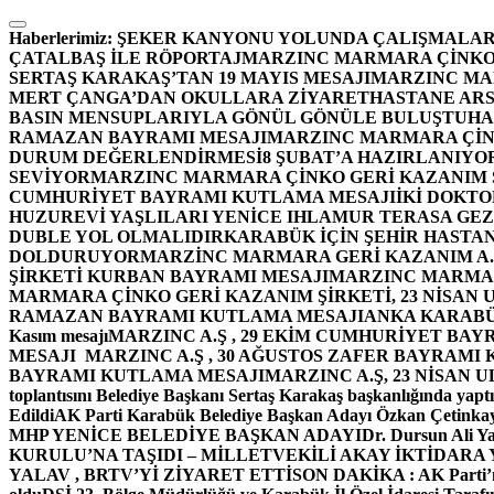
İçeriğe
atla
Haberlerimiz:
ŞEKER KANYONU YOLUNDA ÇALIŞMALAR
ÇATALBAŞ İLE RÖPORTAJ
MARZINC MARMARA ÇİNKO 
SERTAŞ KARAKAŞ’TAN 19 MAYIS MESAJI
MARZINC MAR
MERT ÇANGA’DAN OKULLARA ZİYARET
HASTANE ARS
BASIN MENSUPLARIYLA GÖNÜL GÖNÜLE BULUŞTU
HA
RAMAZAN BAYRAMI MESAJI
MARZINC MARMARA ÇİNK
DURUM DEĞERLENDİRMESİ
8 ŞUBAT’A HAZIRLANIYO
SEVİYOR
MARZINC MARMARA ÇİNKO GERİ KAZANIM Ş
CUMHURİYET BAYRAMI KUTLAMA MESAJI
İKİ DOKT
HUZUREVİ YAŞLILARI YENİCE IHLAMUR TERASA GE
DUBLE YOL OLMALIDIR
KARABÜK İÇİN ŞEHİR HASTAN
DOLDURUYOR
MARZİNC MARMARA GERİ KAZANIM A.Ş
ŞİRKETİ KURBAN BAYRAMI MESAJI
MARZINC MARMARA
MARMARA ÇİNKO GERİ KAZANIM ŞİRKETİ, 23 NİSAN
RAMAZAN BAYRAMI KUTLAMA MESAJI
ANKA KARABÜK 
Kasım mesajı
MARZINC A.Ş , 29 EKİM CUMHURİYET BAY
MESAJI
MARZINC A.Ş , 30 AĞUSTOS ZAFER BAYRAMI
BAYRAMI KUTLAMA MESAJI
MARZINC A.Ş, 23 NİSAN
toplantısını Belediye Başkanı Sertaş Karakaş başkanlığında yaptı
Edildi
AK Parti Karabük Belediye Başkan Adayı Özkan Çetinkay
MHP YENİCE BELEDİYE BAŞKAN ADAYI
Dr. Dursun Ali Y
KURULU’NA TAŞIDI – MİLLETVEKİLİ AKAY İKTİDAR
YALAV , BRTV’Yİ ZİYARET ETTİ
SON DAKİKA : AK Parti’n