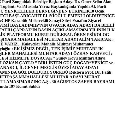
arti Zonguldak Belediye Başkan Adayı Dr. Ömer Selim Alan
 Toplantı ValiMustafa Yavuz Başkanlığında Yapıldı.
Ak Parti
Ç YENİCELİLER DERNEĞİNDEN ETKİNLİK
10 Ocak
ECİ BAŞLADI
CAHİT ELiYİOĞLU EMEKLİ OLDU
YENİCE
e
CHP Karabük Milletvekili Sanayi Sitesi Esnafını Ziyaret
VİMİ BAŞLADI
MHP’NİN OVACIK ADAY ADAYI DA BELLİ
FATİH ÇAPRAZ’IN BASIN AÇIKLAMASI
2024 YILININ İLK
LİK PLATFORMU KURULDU
İLKBAL ÖREN PSİKOLOG
ŞIYAKA MAHALLESİ MUHTAR ADAYI ALİM TAKICAK :
BİZDE VARIZ…
Kalaycılar Mahalle Muhtarı Muhammet
Elieyioğlu : EK İŞİMİZ DEĞİL, TEK İŞİMİZ MUHTARLIK
ŞLER MAHALLESİ MUHTAR ADAYI ÖZKAN KAHVECİ :
ESİ HİZMETE DOYACAK “
Güney Köyü Muhtarı Adayı
 ÖZKAN ÇAYLI: ” BİRLİKTEN GÜÇ DOĞAR”
YENİCE ve
ANAKCI, İL GENEL MECLİS ÜYESİ ADAY ADAYI
ŞAMINDA GÖZ DOLDURUYOR
KBÜ Rektörü Prof. Dr. Fatih
METPAŞA MMAHALLESİ MUHTAR ADAYI MURAT
UTLAMASI
MARZINC A.Ş , 30 AĞUSTOS ZAFER BAYRAMI
nda 197 Konut Satıldı