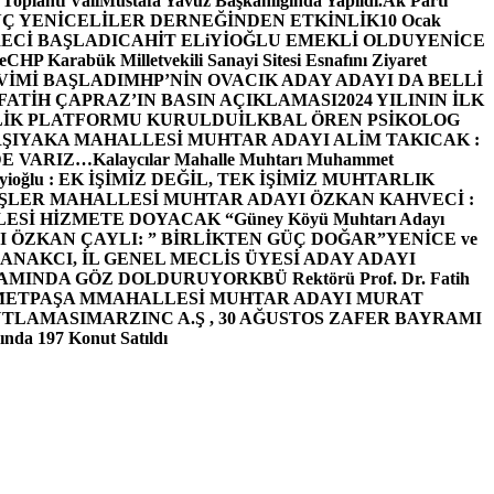
 Toplantı ValiMustafa Yavuz Başkanlığında Yapıldı.
Ak Parti
Ç YENİCELİLER DERNEĞİNDEN ETKİNLİK
10 Ocak
ECİ BAŞLADI
CAHİT ELiYİOĞLU EMEKLİ OLDU
YENİCE
e
CHP Karabük Milletvekili Sanayi Sitesi Esnafını Ziyaret
VİMİ BAŞLADI
MHP’NİN OVACIK ADAY ADAYI DA BELLİ
FATİH ÇAPRAZ’IN BASIN AÇIKLAMASI
2024 YILININ İLK
LİK PLATFORMU KURULDU
İLKBAL ÖREN PSİKOLOG
ŞIYAKA MAHALLESİ MUHTAR ADAYI ALİM TAKICAK :
BİZDE VARIZ…
Kalaycılar Mahalle Muhtarı Muhammet
Elieyioğlu : EK İŞİMİZ DEĞİL, TEK İŞİMİZ MUHTARLIK
ŞLER MAHALLESİ MUHTAR ADAYI ÖZKAN KAHVECİ :
ESİ HİZMETE DOYACAK “
Güney Köyü Muhtarı Adayı
 ÖZKAN ÇAYLI: ” BİRLİKTEN GÜÇ DOĞAR”
YENİCE ve
ANAKCI, İL GENEL MECLİS ÜYESİ ADAY ADAYI
ŞAMINDA GÖZ DOLDURUYOR
KBÜ Rektörü Prof. Dr. Fatih
METPAŞA MMAHALLESİ MUHTAR ADAYI MURAT
UTLAMASI
MARZINC A.Ş , 30 AĞUSTOS ZAFER BAYRAMI
nda 197 Konut Satıldı