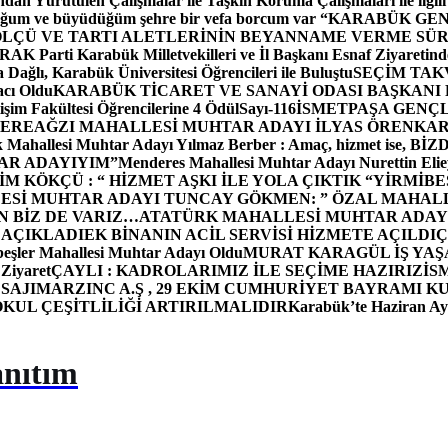
dan Yürütülen Çalışmalar ile Taşkın Koruma Çalışmaları ile ilgili
uğum ve büyüdüğüm şehre bir vefa borcum var “
KARABÜK GEN
ÖLÇÜ VE TARTI ALETLERİNİN BEYANNAME VERME SÜR
OR
AK Parti Karabük Milletvekilleri ve İl Başkanı Esnaf Ziyaretind
Dağlı, Karabük Üniversitesi Öğrencileri ile Buluştu
SEÇİM TAK
cı Oldu
KARABÜK TİCARET VE SANAYİ ODASI BAŞKANI 
işim Fakültesi Öğrencilerine 4 Ödül
Sayı-116
İSMETPAŞA GENÇ
DEREAĞZI MAHALLESİ MUHTAR ADAYI İLYAS ÖREN
KAR
k Mahallesi Muhtar Adayı Yılmaz Berber : Amaç, hizmet ise, 
TAR ADAYIYIM”
Menderes Mahallesi Muhtar Adayı Nurettin 
 KÖKÇÜ : “ HİZMET AŞKI İLE YOLA ÇIKTIK “
YİRMİBE
ESİ MUHTAR ADAYI TUNCAY GÖKMEN: ” ÖZAL MAHALL
N BİZ DE VARIZ…
ATATÜRK MAHALLESİ MUHTAR ADAYI
 AÇIKLADI
EK BİNANIN ACİL SERVİSİ HİZMETE AÇILDI
Ç
beşler Mahallesi Muhtar Adayı Oldu
MURAT KARAGÜL İŞ YA
 Ziyaret
ÇAYLI : KADROLARIMIZ İLE SEÇİME HAZIRIZ
İS
SAJI
MARZINC A.Ş , 29 EKİM CUMHURİYET BAYRAMI K
OKUL ÇEŞİTLİLİĞİ ARTIRILMALIDIR
Karabük’te Haziran Ayı
anıtım