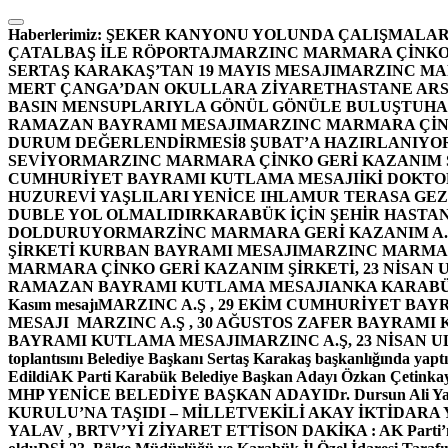
İçeriğe
atla
Haberlerimiz:
ŞEKER KANYONU YOLUNDA ÇALIŞMALAR
ÇATALBAŞ İLE RÖPORTAJ
MARZINC MARMARA ÇİNKO 
SERTAŞ KARAKAŞ’TAN 19 MAYIS MESAJI
MARZINC MAR
MERT ÇANGA’DAN OKULLARA ZİYARET
HASTANE ARS
BASIN MENSUPLARIYLA GÖNÜL GÖNÜLE BULUŞTU
HA
RAMAZAN BAYRAMI MESAJI
MARZINC MARMARA ÇİNK
DURUM DEĞERLENDİRMESİ
8 ŞUBAT’A HAZIRLANIYO
SEVİYOR
MARZINC MARMARA ÇİNKO GERİ KAZANIM Ş
CUMHURİYET BAYRAMI KUTLAMA MESAJI
İKİ DOKT
HUZUREVİ YAŞLILARI YENİCE IHLAMUR TERASA GE
DUBLE YOL OLMALIDIR
KARABÜK İÇİN ŞEHİR HASTAN
DOLDURUYOR
MARZİNC MARMARA GERİ KAZANIM A.Ş
ŞİRKETİ KURBAN BAYRAMI MESAJI
MARZINC MARMARA
MARMARA ÇİNKO GERİ KAZANIM ŞİRKETİ, 23 NİSAN
RAMAZAN BAYRAMI KUTLAMA MESAJI
ANKA KARABÜK 
Kasım mesajı
MARZINC A.Ş , 29 EKİM CUMHURİYET BAY
MESAJI
MARZINC A.Ş , 30 AĞUSTOS ZAFER BAYRAMI
BAYRAMI KUTLAMA MESAJI
MARZINC A.Ş, 23 NİSAN
toplantısını Belediye Başkanı Sertaş Karakaş başkanlığında yaptı
Edildi
AK Parti Karabük Belediye Başkan Adayı Özkan Çetinkay
MHP YENİCE BELEDİYE BAŞKAN ADAYI
Dr. Dursun Ali Y
KURULU’NA TAŞIDI – MİLLETVEKİLİ AKAY İKTİDAR
YALAV , BRTV’Yİ ZİYARET ETTİ
SON DAKİKA : AK Parti’n