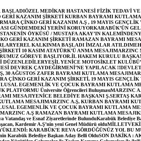
 BAŞLADI
ÖZEL MEDİKAR HASTANESİ FİZİK TEDAVİ V
GERİ KAZANIM ŞİRKETİ KURBAN BAYRAMI KUTLAMA
MARA ÇİNKO GERİ KAZANIM A.Ş , 19 MAYIS GENÇLİK
ASI GÜNDEMDEKİ YERİNİ KORUYOR
KARABÜK’ÜN GEL
STANENİN ÖYKÜSÜ / MUSTAFA AKAY’IN KALEMİNDEN
Y
O GERİ KAZANIM ŞİRKETİ RAMAZAN BAYRAMI MESA
RLAR
YEREL KALKINMA BAŞLADI İMZALAR ATILDI
MEH
İRKETİ 10 KASIM ATATÜRK’Ü ANMA MESAJI
MARZINC 
ORUMUZ GÖREVE BAŞLIYOR.
İL HAKEM KURULU BAŞKAN
Zİ DÜZENLEDİLER
YEŞİL YENİCE MOTOSİKLET KULÜBÜ
ESİ DEVREK ÇAYDEĞİRMENİ’NE YAPILACAK !!
DEVLET
, 30 AĞUSTOS ZAFER BAYRAMI KUTLAMA MESAJI
MAR
 ÇİNKO GERİ KAZANIM ŞİRKETİ, 19 MAYIS GENÇLİK
 ULUSAL EGEMENLİK VE ÇOCUK BAYRAMI KUTLAMA M
PLATFORMU Üniversite Öğrencileri Buluşması
MARZINC A.
RAMI MESAJI
YENİCE BELEDİYE BAŞKANI Ş.SERTAŞ KA
 KUTLAMA MESAJI
MARZINC A.Ş, KURBAN BAYRAMI KU
 ULUSAL EGEMENLİK VE ÇOCUK BAYRAMI KUTLAMA ME
MARZINC A.Ş RAMAZAN BAYRAMI KUTLAMA MESAJI
K
a Vatandaş ve Esnaf Ziyaretlerinde Bulundu
Karabük Belediye Ba
aşacan, Kardemir A.Ş’nin yeni Genel Müdürü oldu
MİLLETVEKİL
A YÜKLENDİ: KARABÜK’E REVA GÖRDÜĞÜNÜZ YOL BU M
in Karabük Belediye Başkan Aday Belli Oldu
SON DAKİKA : AK P