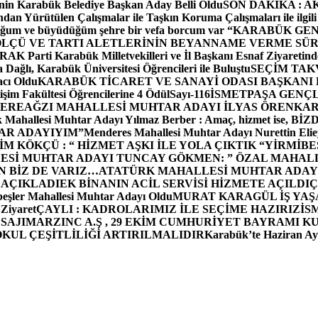
in Karabük Belediye Başkan Aday Belli Oldu
SON DAKİKA : AK P
dan Yürütülen Çalışmalar ile Taşkın Koruma Çalışmaları ile ilgili
uğum ve büyüdüğüm şehre bir vefa borcum var “
KARABÜK GEN
ÖLÇÜ VE TARTI ALETLERİNİN BEYANNAME VERME SÜR
OR
AK Parti Karabük Milletvekilleri ve İl Başkanı Esnaf Ziyaretind
Dağlı, Karabük Üniversitesi Öğrencileri ile Buluştu
SEÇİM TAK
cı Oldu
KARABÜK TİCARET VE SANAYİ ODASI BAŞKANI 
işim Fakültesi Öğrencilerine 4 Ödül
Sayı-116
İSMETPAŞA GENÇ
DEREAĞZI MAHALLESİ MUHTAR ADAYI İLYAS ÖREN
KAR
k Mahallesi Muhtar Adayı Yılmaz Berber : Amaç, hizmet ise, 
TAR ADAYIYIM”
Menderes Mahallesi Muhtar Adayı Nurettin 
 KÖKÇÜ : “ HİZMET AŞKI İLE YOLA ÇIKTIK “
YİRMİBE
ESİ MUHTAR ADAYI TUNCAY GÖKMEN: ” ÖZAL MAHALL
N BİZ DE VARIZ…
ATATÜRK MAHALLESİ MUHTAR ADAYI
 AÇIKLADI
EK BİNANIN ACİL SERVİSİ HİZMETE AÇILDI
Ç
beşler Mahallesi Muhtar Adayı Oldu
MURAT KARAGÜL İŞ YA
 Ziyaret
ÇAYLI : KADROLARIMIZ İLE SEÇİME HAZIRIZ
İS
SAJI
MARZINC A.Ş , 29 EKİM CUMHURİYET BAYRAMI K
OKUL ÇEŞİTLİLİĞİ ARTIRILMALIDIR
Karabük’te Haziran Ayı