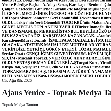
oldu
DSİ 23. Bölge Müdürlüğü ve Karabük İl Özel İdaresi Tarafın
Yenice Belediye Başkan A.Adayı Sertaş Karakaş : “Benim doğd
Çalışan Gazeteciler Günü’nde Karabük’te fotoğraf sergisi açıldı
İL GENEL MECLİSİNDE İNCEBACAK GÖZ DOLDURUY
Etti
Topçu Siyaset Sahnesine Geri Döndü
Milli Tekvandocu Kübra 
OLDU
Türkiye’nin Yerli Otomobili TOGG KBÜ’nün Makam Ara
GENEL MECLİS TOPLANTISI YAPILDI
Türker İnanoğlu İlet
VE DANIŞMANLIK MERKEZİ
İSTANBUL BEYLİKDÜZÜ 
BİZ KAZANACAĞIZ, KARŞIYAKA KAZANACAK…
Atatür
Karadöngel
Murat Toprak: İSMETPAŞA MAHALLESİ MUH
OLACAK…
ATATÜRK MAHALLESİ MUHTAR ADAYI RASİM
VERİN BİZE YETKİYİ, GÖRÜN ETKİYİ….
ÖZAL MAHALL
Serdar Onat : GENÇLİĞİME GÜVENİYORUM. KÖYÜM İÇİ
SEÇİM / Mücahit Toprak
ENVER ÖZGÜ ADAY ADAYLIĞINI
OLDU
YENTAŞ ORMAN ÜRÜNLERİ A.Ş
Turgut Kurt , Yirmi
Kırışık’tan, Yeşilyurt Demir Çelik ve HELKA Beton Firmalarına
TOPRAK
MARZINC A.Ş, 10 KASIM ATATÜRK’Ü ANMA ME
KUTLAMA MESAJI
Sayı-115
Sayı-114
ÖREN EMEKLİ OLDU
Cts. Ağu 8th, 2026
Ajans Yenice - Toprak Medya T
Toprak Medya Tanıtım