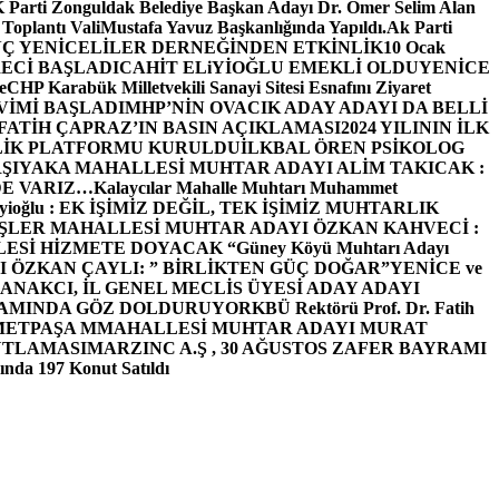
arti Zonguldak Belediye Başkan Adayı Dr. Ömer Selim Alan
 Toplantı ValiMustafa Yavuz Başkanlığında Yapıldı.
Ak Parti
Ç YENİCELİLER DERNEĞİNDEN ETKİNLİK
10 Ocak
ECİ BAŞLADI
CAHİT ELiYİOĞLU EMEKLİ OLDU
YENİCE
e
CHP Karabük Milletvekili Sanayi Sitesi Esnafını Ziyaret
VİMİ BAŞLADI
MHP’NİN OVACIK ADAY ADAYI DA BELLİ
FATİH ÇAPRAZ’IN BASIN AÇIKLAMASI
2024 YILININ İLK
LİK PLATFORMU KURULDU
İLKBAL ÖREN PSİKOLOG
ŞIYAKA MAHALLESİ MUHTAR ADAYI ALİM TAKICAK :
BİZDE VARIZ…
Kalaycılar Mahalle Muhtarı Muhammet
Elieyioğlu : EK İŞİMİZ DEĞİL, TEK İŞİMİZ MUHTARLIK
ŞLER MAHALLESİ MUHTAR ADAYI ÖZKAN KAHVECİ :
ESİ HİZMETE DOYACAK “
Güney Köyü Muhtarı Adayı
 ÖZKAN ÇAYLI: ” BİRLİKTEN GÜÇ DOĞAR”
YENİCE ve
ANAKCI, İL GENEL MECLİS ÜYESİ ADAY ADAYI
ŞAMINDA GÖZ DOLDURUYOR
KBÜ Rektörü Prof. Dr. Fatih
METPAŞA MMAHALLESİ MUHTAR ADAYI MURAT
UTLAMASI
MARZINC A.Ş , 30 AĞUSTOS ZAFER BAYRAMI
nda 197 Konut Satıldı