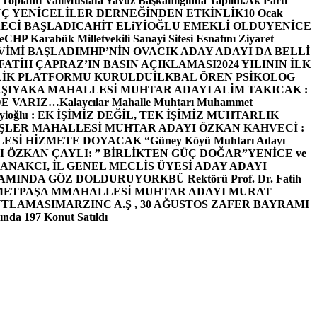
 Toplantı ValiMustafa Yavuz Başkanlığında Yapıldı.
Ak Parti
Ç YENİCELİLER DERNEĞİNDEN ETKİNLİK
10 Ocak
ECİ BAŞLADI
CAHİT ELiYİOĞLU EMEKLİ OLDU
YENİCE
e
CHP Karabük Milletvekili Sanayi Sitesi Esnafını Ziyaret
VİMİ BAŞLADI
MHP’NİN OVACIK ADAY ADAYI DA BELLİ
FATİH ÇAPRAZ’IN BASIN AÇIKLAMASI
2024 YILININ İLK
LİK PLATFORMU KURULDU
İLKBAL ÖREN PSİKOLOG
ŞIYAKA MAHALLESİ MUHTAR ADAYI ALİM TAKICAK :
BİZDE VARIZ…
Kalaycılar Mahalle Muhtarı Muhammet
Elieyioğlu : EK İŞİMİZ DEĞİL, TEK İŞİMİZ MUHTARLIK
ŞLER MAHALLESİ MUHTAR ADAYI ÖZKAN KAHVECİ :
ESİ HİZMETE DOYACAK “
Güney Köyü Muhtarı Adayı
 ÖZKAN ÇAYLI: ” BİRLİKTEN GÜÇ DOĞAR”
YENİCE ve
ANAKCI, İL GENEL MECLİS ÜYESİ ADAY ADAYI
ŞAMINDA GÖZ DOLDURUYOR
KBÜ Rektörü Prof. Dr. Fatih
METPAŞA MMAHALLESİ MUHTAR ADAYI MURAT
UTLAMASI
MARZINC A.Ş , 30 AĞUSTOS ZAFER BAYRAMI
nda 197 Konut Satıldı