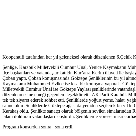
Kooperatifi tarafından her yıl geleneksel olarak düzenlenen 6.Çeltik
Şenliğe, Karabük Milletvekili Cumhur Ünal, Yenice Kaymakamı Muha
ilçe başkanları ve vatandaşlar katıldı. Kur’an-ı Kerim tilaveti ile ba
Çoban yaptı. Çoban konuşmasında Göktepe Şenliklerinin bu yıl altıncıs
Kaymakamı Muhammed Evlice ise kısa bir konuşma yaparak Göktepe Şen
Milletvekili Cumhur Ünal ise Göktepe Yaylası şenliklerinde vatandaşl
düzenlenmesine emeği geçenlere teşekkür etti. AK Parti Karabük Mill
tek tek ziyaret ederek sohbet etti. Şenliklerde yoğurt yeme, halat, yağ
sahne oldu .Şenliklerde Göktepe ağası da yeniden seçilerek bu yıl ki
Karakaş oldu. Şenlikte sanatçı olarak bölgenin sevilen simalarından R
alanı dolduran vatandaşları coşturdu. Şenliklerde yöresel mısır çorbas
Program konserden sonra sona erdi.