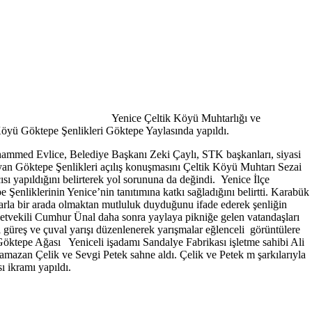
Yenice Çeltik Köyü Muhtarlığı ve
 Köyü Göktepe Şenlikleri Göktepe Yaylasında yapıldı.
mmed Evlice, Belediye Başkanı Zeki Çaylı, STK başkanları, siyasi
şlayan Göktepe Şenlikleri açılış konuşmasını Çeltik Köyü Muhtarı Sezai
ı yapıldığını belirterek yol sorununa da değindi. Yenice İlçe
liklerinin Yenice’nin tanıtımına katkı sağladığını belirtti. Karabük
arla bir arada olmaktan mutluluk duyduğunu ifade ederek şenliğin
etvekili Cumhur Ünal daha sonra yaylaya pikniğe gelen vatandaşları
lı güreş ve çuval yarışı düzenlenerek yarışmalar eğlenceli görüntülere
 Göktepe Ağası Yeniceli işadamı Sandalye Fabrikası işletme sahibi Ali
amazan Çelik ve Sevgi Petek sahne aldı. Çelik ve Petek m şarkılarıyla
ı ikramı yapıldı.