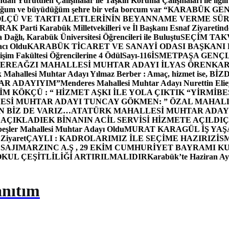
dan Yürütülen Çalışmalar ile Taşkın Koruma Çalışmaları ile ilgili
uğum ve büyüdüğüm şehre bir vefa borcum var “
KARABÜK GEN
ÖLÇÜ VE TARTI ALETLERİNİN BEYANNAME VERME SÜR
OR
AK Parti Karabük Milletvekilleri ve İl Başkanı Esnaf Ziyaretind
Dağlı, Karabük Üniversitesi Öğrencileri ile Buluştu
SEÇİM TAK
cı Oldu
KARABÜK TİCARET VE SANAYİ ODASI BAŞKANI 
işim Fakültesi Öğrencilerine 4 Ödül
Sayı-116
İSMETPAŞA GENÇ
DEREAĞZI MAHALLESİ MUHTAR ADAYI İLYAS ÖREN
KAR
k Mahallesi Muhtar Adayı Yılmaz Berber : Amaç, hizmet ise, 
TAR ADAYIYIM”
Menderes Mahallesi Muhtar Adayı Nurettin 
 KÖKÇÜ : “ HİZMET AŞKI İLE YOLA ÇIKTIK “
YİRMİBE
ESİ MUHTAR ADAYI TUNCAY GÖKMEN: ” ÖZAL MAHALL
N BİZ DE VARIZ…
ATATÜRK MAHALLESİ MUHTAR ADAYI
 AÇIKLADI
EK BİNANIN ACİL SERVİSİ HİZMETE AÇILDI
Ç
beşler Mahallesi Muhtar Adayı Oldu
MURAT KARAGÜL İŞ YA
 Ziyaret
ÇAYLI : KADROLARIMIZ İLE SEÇİME HAZIRIZ
İS
SAJI
MARZINC A.Ş , 29 EKİM CUMHURİYET BAYRAMI K
OKUL ÇEŞİTLİLİĞİ ARTIRILMALIDIR
Karabük’te Haziran Ayı
anıtım