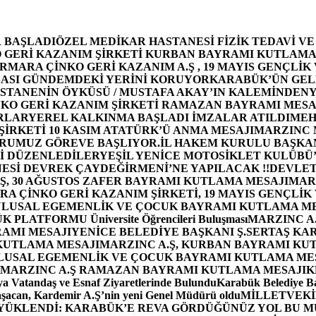
 BAŞLADI
ÖZEL MEDİKAR HASTANESİ FİZİK TEDAVİ V
GERİ KAZANIM ŞİRKETİ KURBAN BAYRAMI KUTLAMA
MARA ÇİNKO GERİ KAZANIM A.Ş , 19 MAYIS GENÇLİK
ASI GÜNDEMDEKİ YERİNİ KORUYOR
KARABÜK’ÜN GEL
STANENİN ÖYKÜSÜ / MUSTAFA AKAY’IN KALEMİNDEN
Y
O GERİ KAZANIM ŞİRKETİ RAMAZAN BAYRAMI MESA
RLAR
YEREL KALKINMA BAŞLADI İMZALAR ATILDI
MEH
İRKETİ 10 KASIM ATATÜRK’Ü ANMA MESAJI
MARZINC 
ORUMUZ GÖREVE BAŞLIYOR.
İL HAKEM KURULU BAŞKAN
Zİ DÜZENLEDİLER
YEŞİL YENİCE MOTOSİKLET KULÜBÜ
ESİ DEVREK ÇAYDEĞİRMENİ’NE YAPILACAK !!
DEVLET
, 30 AĞUSTOS ZAFER BAYRAMI KUTLAMA MESAJI
MAR
 ÇİNKO GERİ KAZANIM ŞİRKETİ, 19 MAYIS GENÇLİK
 ULUSAL EGEMENLİK VE ÇOCUK BAYRAMI KUTLAMA M
PLATFORMU Üniversite Öğrencileri Buluşması
MARZINC A.
RAMI MESAJI
YENİCE BELEDİYE BAŞKANI Ş.SERTAŞ KA
 KUTLAMA MESAJI
MARZINC A.Ş, KURBAN BAYRAMI KU
 ULUSAL EGEMENLİK VE ÇOCUK BAYRAMI KUTLAMA ME
MARZINC A.Ş RAMAZAN BAYRAMI KUTLAMA MESAJI
K
a Vatandaş ve Esnaf Ziyaretlerinde Bulundu
Karabük Belediye Ba
aşacan, Kardemir A.Ş’nin yeni Genel Müdürü oldu
MİLLETVEKİL
A YÜKLENDİ: KARABÜK’E REVA GÖRDÜĞÜNÜZ YOL BU M