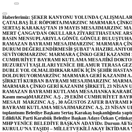
Haberlerimiz:
ŞEKER KANYONU YOLUNDA ÇALIŞMALAR
ÇATALBAŞ İLE RÖPORTAJ
MARZINC MARMARA ÇİNKO 
SERTAŞ KARAKAŞ’TAN 19 MAYIS MESAJI
MARZINC MAR
MERT ÇANGA’DAN OKULLARA ZİYARET
HASTANE ARS
BASIN MENSUPLARIYLA GÖNÜL GÖNÜLE BULUŞTU
HA
RAMAZAN BAYRAMI MESAJI
MARZINC MARMARA ÇİNK
DURUM DEĞERLENDİRMESİ
8 ŞUBAT’A HAZIRLANIYO
SEVİYOR
MARZINC MARMARA ÇİNKO GERİ KAZANIM Ş
CUMHURİYET BAYRAMI KUTLAMA MESAJI
İKİ DOKT
HUZUREVİ YAŞLILARI YENİCE IHLAMUR TERASA GE
DUBLE YOL OLMALIDIR
KARABÜK İÇİN ŞEHİR HASTAN
DOLDURUYOR
MARZİNC MARMARA GERİ KAZANIM A.Ş
ŞİRKETİ KURBAN BAYRAMI MESAJI
MARZINC MARMARA
MARMARA ÇİNKO GERİ KAZANIM ŞİRKETİ, 23 NİSAN
RAMAZAN BAYRAMI KUTLAMA MESAJI
ANKA KARABÜK 
Kasım mesajı
MARZINC A.Ş , 29 EKİM CUMHURİYET BAY
MESAJI
MARZINC A.Ş , 30 AĞUSTOS ZAFER BAYRAMI
BAYRAMI KUTLAMA MESAJI
MARZINC A.Ş, 23 NİSAN
toplantısını Belediye Başkanı Sertaş Karakaş başkanlığında yaptı
Edildi
AK Parti Karabük Belediye Başkan Adayı Özkan Çetinkay
MHP YENİCE BELEDİYE BAŞKAN ADAYI
Dr. Dursun Ali Y
KURULU’NA TAŞIDI – MİLLETVEKİLİ AKAY İKTİDAR