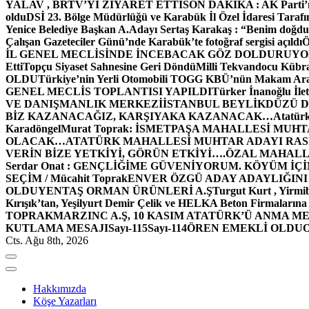
YALAV , BRTV’Yİ ZİYARET ETTİ
SON DAKİKA : AK Parti’n
oldu
DSİ 23. Bölge Müdürlüğü ve Karabük İl Özel İdaresi Tarafın
Yenice Belediye Başkan A.Adayı Sertaş Karakaş : “Benim doğd
Çalışan Gazeteciler Günü’nde Karabük’te fotoğraf sergisi açıldı
İL GENEL MECLİSİNDE İNCEBACAK GÖZ DOLDURUY
Etti
Topçu Siyaset Sahnesine Geri Döndü
Milli Tekvandocu Kübra 
OLDU
Türkiye’nin Yerli Otomobili TOGG KBÜ’nün Makam Ara
GENEL MECLİS TOPLANTISI YAPILDI
Türker İnanoğlu İlet
VE DANIŞMANLIK MERKEZİ
İSTANBUL BEYLİKDÜZÜ 
BİZ KAZANACAĞIZ, KARŞIYAKA KAZANACAK…
Atatür
Karadöngel
Murat Toprak: İSMETPAŞA MAHALLESİ MUH
OLACAK…
ATATÜRK MAHALLESİ MUHTAR ADAYI RASİM
VERİN BİZE YETKİYİ, GÖRÜN ETKİYİ….
ÖZAL MAHALL
Serdar Onat : GENÇLİĞİME GÜVENİYORUM. KÖYÜM İÇİ
SEÇİM / Mücahit Toprak
ENVER ÖZGÜ ADAY ADAYLIĞINI
OLDU
YENTAŞ ORMAN ÜRÜNLERİ A.Ş
Turgut Kurt , Yirmi
Kırışık’tan, Yeşilyurt Demir Çelik ve HELKA Beton Firmalarına
TOPRAK
MARZINC A.Ş, 10 KASIM ATATÜRK’Ü ANMA ME
KUTLAMA MESAJI
Sayı-115
Sayı-114
ÖREN EMEKLİ OLDU
Cts. Ağu 8th, 2026
Hakkımızda
Köşe Yazarları