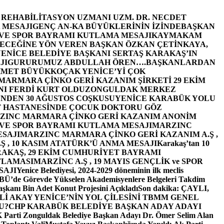
E REHABİLİTASYON UZMANI UZM. DR. NECDET
 MESAJI
GENÇ AN-KA BÜYÜKLERİNİN İZİNDE
BAŞKAN
 VE SPOR BAYRAMI KUTLAMA MESAJI
KAYMAKAM
ECEĞİNE YÖN VEREN BAŞKAN ÖZKAN ÇETİNKAYA,
ENİCE BELEDİYE BAŞKANI SERTAŞ KARAKAŞ’IN
JI
GURURUMUZ ABDULLAH ÖREN….
BAŞKANLARDAN
MET BÜYÜKKOÇAK YENİCE’Yİ ÇOK
MARMARA ÇİNKO GERİ KAZANIM ŞİRKETİ 29 EKİM
I FERDİ KURT OLDU
ZONGULDAK MERKEZ
’NDEN 30 AĞUSTOS COŞKUSU
YENİCE KARABÜK YOLU
 HASTANESİNDE ÇOCUK DOKTORU GÖZ
ZINC MARMARA ÇİNKO GERİ KAZANIM ANONİM
 VE SPOR BAYRAMI KUTLAMA MESAJI
MARZINC
ESAJI
MARZINC MARMARA ÇİNKO GERİ KAZANIM A.Ş ,
Ş , 10 KASIM ATATÜRK’Ü ANMA MESAJI
Karakaş’tan 10
RAKAŞ, 29 EKİM CUMHURİYET BAYRAMI
TLAMASI
MARZİNC A.Ş , 19 MAYIS GENÇLİK ve SPOR
SAJI
Yenice Belediyesi, 2024-2029 döneminin ilk meclis
BÜ’de Görevde Yükselen Akademisyenlere Belgeleri Takdim
şkanı Bin Adet Konut Projesini Açıkladı
Son dakika: ÇAYLI,
İ AKAY YENİCE’NİN YOL ÇİLESİNİ TBMM GENEL
U?
CHP KARABÜK BELEDİYE BAŞKAN ADAY ADAYI
arti Zonguldak Belediye Başkan Adayı Dr. Ömer Selim Alan