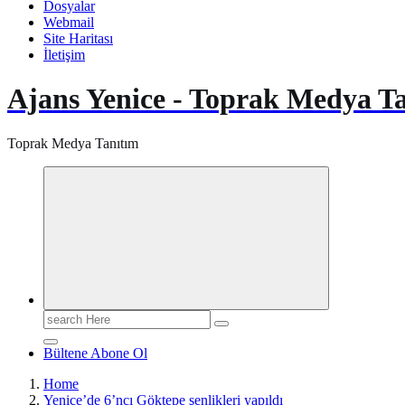
Dosyalar
Webmail
Site Haritası
İletişim
Ajans Yenice - Toprak Medya T
Toprak Medya Tanıtım
Search
for:
Bültene Abone Ol
Home
Yenice’de 6’ncı Göktepe şenlikleri yapıldı