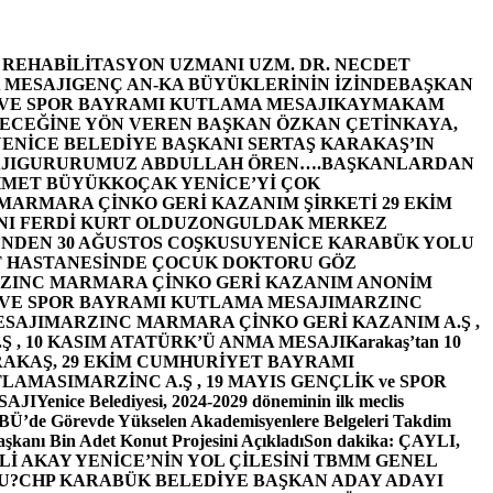
E REHABİLİTASYON UZMANI UZM. DR. NECDET
 MESAJI
GENÇ AN-KA BÜYÜKLERİNİN İZİNDE
BAŞKAN
 VE SPOR BAYRAMI KUTLAMA MESAJI
KAYMAKAM
ECEĞİNE YÖN VEREN BAŞKAN ÖZKAN ÇETİNKAYA,
ENİCE BELEDİYE BAŞKANI SERTAŞ KARAKAŞ’IN
JI
GURURUMUZ ABDULLAH ÖREN….
BAŞKANLARDAN
MET BÜYÜKKOÇAK YENİCE’Yİ ÇOK
MARMARA ÇİNKO GERİ KAZANIM ŞİRKETİ 29 EKİM
I FERDİ KURT OLDU
ZONGULDAK MERKEZ
’NDEN 30 AĞUSTOS COŞKUSU
YENİCE KARABÜK YOLU
 HASTANESİNDE ÇOCUK DOKTORU GÖZ
ZINC MARMARA ÇİNKO GERİ KAZANIM ANONİM
 VE SPOR BAYRAMI KUTLAMA MESAJI
MARZINC
ESAJI
MARZINC MARMARA ÇİNKO GERİ KAZANIM A.Ş ,
Ş , 10 KASIM ATATÜRK’Ü ANMA MESAJI
Karakaş’tan 10
RAKAŞ, 29 EKİM CUMHURİYET BAYRAMI
TLAMASI
MARZİNC A.Ş , 19 MAYIS GENÇLİK ve SPOR
SAJI
Yenice Belediyesi, 2024-2029 döneminin ilk meclis
BÜ’de Görevde Yükselen Akademisyenlere Belgeleri Takdim
şkanı Bin Adet Konut Projesini Açıkladı
Son dakika: ÇAYLI,
İ AKAY YENİCE’NİN YOL ÇİLESİNİ TBMM GENEL
U?
CHP KARABÜK BELEDİYE BAŞKAN ADAY ADAYI